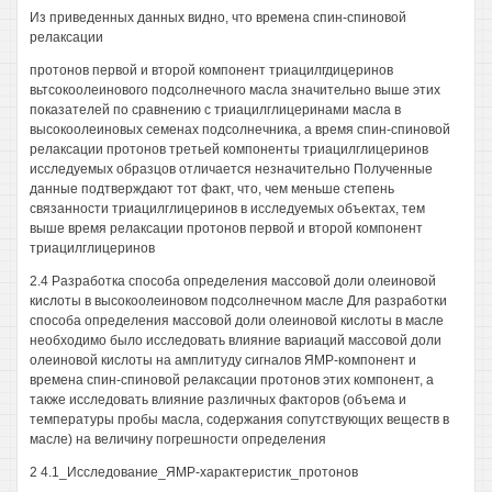
Из приведенных данных видно, что времена спин-спиновой
релаксации
протонов первой и второй компонент триацилгдицеринов
вьтсокоолеинового подсолнечного масла значительно выше этих
показателей по сравнению с триацилглицеринами масла в
высокоолеиновых семенах подсолнечника, а время спин-спиновой
релаксации протонов третьей компоненты триацилглицеринов
исследуемых образцов отличается незначительно Полученные
данные подтверждают тот факт, что, чем меньше степень
связанности триацилглицеринов в исследуемых объектах, тем
выше время релаксации протонов первой и второй компонент
триацилглицеринов
2.4 Разработка способа определения массовой доли олеиновой
кислоты в высокоолеиновом подсолнечном масле Для разработки
способа определения массовой доли олеиновой кислоты в масле
необходимо было исследовать влияние вариаций массовой доли
олеиновой кислоты на амплитуду сигналов ЯМР-компонент и
времена спин-спиновой релаксации протонов этих компонент, а
также исследовать влияние различных факторов (объема и
температуры пробы масла, содержания сопутствующих веществ в
масле) на величину погрешности определения
2 4.1_Исследование_ЯМР-характеристик_протонов