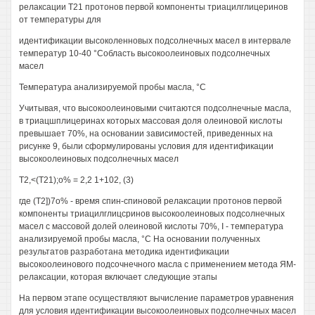
релаксации Т21 протонов первой компоненты триацилглицеринов
от температуры для
идентификации высоколенновых подсолнечных масел в интервале
температур 10-40 °Собласть высокоолеиновых подсолнечных
масел
Температура анализируемой пробы масла, °С
Учитывая, что высокоолеиновыми считаются подсолнечные масла,
в триацшплицеринах которых массовая доля олеиновой кислоты
превышает 70%, на основании зависимостей, приведенных на
рисунке 9, были сформулированы условия для идентификации
высокоолеиновых подсолнечных масел
Т2,<(Т21);о% = 2,2 1+102, (3)
где (Т2])7о% - время спин-спиновой релаксации протонов первой
компоненты триацилглицсринов высокоолеиновых подсолнечных
масел с массовой долей олеиновой кислоты 70%, I - температура
анализируемой пробы масла, °С На основании полученных
результатов разработана методика идентификации
высокоолеинового подсочнечного масла с применением метода ЯМ-
релаксации, которая включает следующие этапы
На первом этапе осуществляют вычисление параметров уравнения
для условия идентификации высокоолеиновых подсолнечных масел