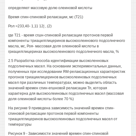
определяют массовую долю олеиновой кислоты
Время спин-спиновой релаксации, мс (Т21)
Рол =233,40- 1,11 12| , (2)
где Т21 - время сгшн-спиновой релаксации протонов первой
компоненты триацилглицеринов высокоолеинового подсолнечного
масла, мс, Роя- массовая доля олеиновой кислоты в
гриацилглицеринах высокоолеинового подсолнечного масла, %
2.5 Разработка способа идентификации высоколенновых
подсолнечных масел. На основании экспериментальных данных,
полученных при исследовании ЯМ-релаксационных характеристик
прогонов триациилицеринов высокоолеиновых подсолнечных
масел при различных температурах, можно выделить область
значений времен спин-егшновой релаксации Тп, которая
характерна для высокоолеиновых подсолнечных масел (массовая
доля олеиновой кислоты более 70 %)
На рисунке 9 приведена зависимость значений времен спин-
спиновой релаксации протонов первой компоненты
триацилглицеринов высокоолеиновых подсолнечных масел от
температуры
Рисунок 9 - Зависимости значений времен спин-спиновой