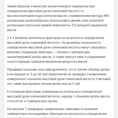
Таким образом, в качестве аналитического параметра при
определении массовой доли олеиновой кислот) I в
высокоолеиновом подсолнечном масле с применением метода ЯМ-
релаксации целесообразно использовать время спин-спиновой
релаксации протонов первой компоненты Т2] гриацил1лицеринов
масла
2.4.2 Влияние различных факторов на результаты определения
массовой доли олеиновой кислоты. На величину погрешности
определения массовой доли олеиновой кислоты могут оказывать
влияние следующие факторы — объем и температура
анализируемой пробы масла, а также присутствие и содержание
сопутствующих триацилглицеринам веществ в масле
Предварительными опытами выявлено, что в таяние обьема пробы
в интервале от 5 до 30 см3 практически не приводит к изменению
измеренного значения массовой доли олеиновой кислоты Учитывая
это, нами был выбран объем пробы масла 5 см1
К основным факторам, влияющим на результаты определения
массовой доли олеиновой кислоты, наряду с объемом пробы масла,
относится -и температура пробы
На рисунке 7 приведены графические зависимости влияния
температуры исследуемых образцов на результаты определения