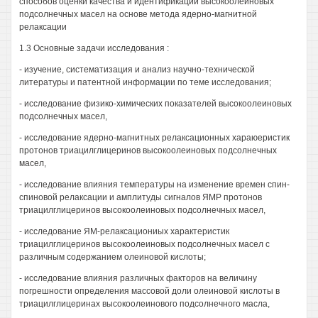
способов оценки качества и идентификации высокоолеиновых
подсолнечных масел на основе метода ядерно-магнитной
релаксации
1.3 Основные задачи исследования :
- изучение, систематизация и анализ научно-технической
литературы и патентной информации по теме исследования;
- исследование физико-химических показателей высокоолеиновых
подсолнечных масел,
- исследование ядерно-магнитных релаксационных хараюеристик
протонов триацилглицеринов высокоолеиновых подсолнечных
масел,
- исследование влияния температуры на изменение времен спин-
спиновой релаксации и амплитуды сигналов ЯМР протонов
триацилглицеринов высокоолеиновых подсолнечных масел,
- исследование ЯМ-релаксациониых характеристик
триацилглицеринов высокоолеиновых подсолнечных масел с
различным содержанием олеиновой кислоты;
- исследование влияния различных факторов на величину
погрешности определения массовой доли олеиновой кислоты в
триацилглицеринах высокоолеинового подсолнечного масла,