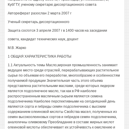
КубГТУ, ученому секретарю диссертационного совета
Автореферат разослан 2 марта 2007 г
Ученый секретарь диссертационного
Защита сосготся 3 апреля 2007 г в 1400 часов на заседании
совета, кандидат технических наук, доцент
М.В. Жарко
1 ОБЩАЯ ХАРАКТЕРИСТИКА РАБОТЫ
1.1 Актуальность темы Масло,кироная промышленность занимает
ведущее место среди отраслей, перерабатывающих растительное
сырье по объемам его переработки, многообразию и особенностям
получаемой продукции Значительная часть этого объема
представлена растительными маслами, среди которых лидером
является подсолнечное масло, так как в РФ наиболее
распространенным масличным сырьем являются семена
подсолнечника Наиболее перспективными на сегодняшний день
являются сорта и гибриды семян подсолнечника с высоким
содержанием олеиновой кислоты Свойства масел, полученных из
семян высокоолеиновых сортов и гибридов семян подсолнечника,
аналогичны оливковому Преобладание в составе жирных кислот
олеиновой кислоты обеспечивает их устойчивость к окислению и