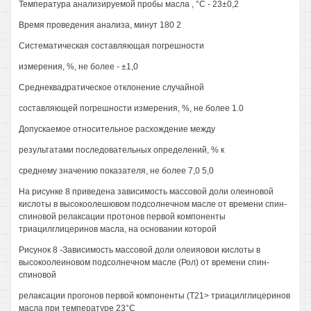
Температура анализируемой пробы масла , °С - 23±0,2
Время проведения анализа, минут 180 2
Систематическая составляющая погрешности
измерения, %, не более - ±1,0
Среднеквадратическое отклонение случайной
составляющей погрешности измерения, %, не более 1.0
Допускаемое относительное расхождение между
результатами последовательных определений, % к
среднему значению показателя, не более 7,0 5,0
На рисунке 8 приведена зависимость массовой доли олеиновой
кислоты в высокоолешювом подсолнечном масле от времени спин-
спиновой релаксации протонов первой компоненты
триацилглицеринов масла, на основании которой
Рисунок 8 -Зависимость массовой доли олеияовои кислоты в
высокоолеиновом подсолнечном масле (Рол) от времени спин-
спиновой
релаксации прогонов первой компоненты (Т21> триацилглицеринов
масла при температуре 23°С