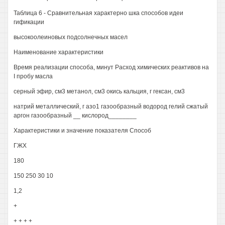
Таблица 6 - Сравнительная характерно шка способов идеи
гификации
высокоолеиновых подсолнечных масел
Наименование характеристики
Время реализации способа, минут Расход химических реактивов на
I пробу масла
серный эфир, см3 метанол, см3 окись кальция, г гексан, см3
натрий металлический, г азо1 газообразный водород гелий сжатый
аргон газообразный __ кислород________
Характеристики и значение показателя Способ
ГЖХ
180
150 250 30 10
1,2
+
+ + + +