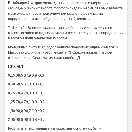
В таблицах 2-4 приведены данные по влиянию содержания
свободных жирных кислот, фосфолипидов и неомыляемых веществ
в высокоолеиновом подсолнечном масле на результаты
определения массовой доли олеиновой кислоты
Таблица 2 - Влияние содержания свободных жирных кисло г в
высокоолеиновом подсолнечном масле на результаты определения
массовой доли олеиновой кислоты
Модельные системы с содержанием свободных жирных кислот, %
Массовая доля олеиновой кислоты,% Среднеквадратическое
отклонение, а Систематическая ошибка, Д
ГЖХ ЯМР
0,15 68,5 67,9 0,9 -0,6
0,50 68,5 67,8 0,8 -0,7
0,75 78,4 79,0 0,9 +0,6
1,25 78,4 79,1 0,9 +0,7
1,50 90,0 90,7 1,0 +0,7
2,95 90,0 90,6 0,8 +0,7
Результаты, полученные на модельных системах, были