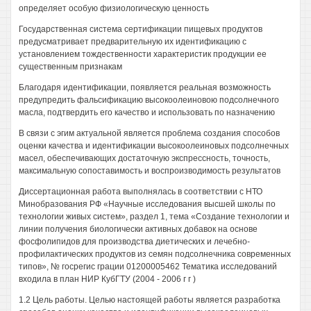
определяет особую физиологическую ценность
Государственная система сертификации пищевых продуктов
предусматривает предварительную их идентификацию с
установлением тождественности характеристик продукции ее
существенным признакам
Благодаря идентификации, появляется реальная возможность
предупредить фальсификацию высокоолеиновою подсолнечного
масла, подтвердить его качество и использовать по назначению
В связи с эгим актуальной является проблема создания способов
оценки качества и идентификации высокоолеиновых подсолнечных
масел, обеспечивающих достаточную экспрессность, точность,
максимальную сопоставимость и воспроизводимость результатов
Диссертационная работа выполнялась в соответствии с НТО
Минобразования РФ «Научные исследования высшей школы по
технологии живых систем», раздел 1, тема «Создание технологии и
линии получения биологически активных добавок на основе
фосфолипидов для производства диетических и лечебно-
профилактических продуктов из семян подсолнечника современных
типов», № госрегис грации 01200005462 Тематика исследований
входила в план НИР КубГТУ (2004 - 2006 г г )
1.2 Цель работы. Целью настоящей работы является разработка