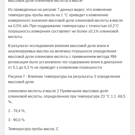
массовой доли олеиновой кислоты в масле
Из приведенных на рисунке 7 данных видно, что изменение
температуры пробы масла на 1 °С приводит к изменению
измеренного значения массовой доли олеиновой кислоты в масле
на 0,5% абс При поддержании температуры с точностью ±0,2°С
погрешность измерения составляет не более ±0,1% олеиновой
кислоты
В результат исследования влияния массовой доли влаги в
анализируемых маслах на величину птрешносги определения
массовой доли олеиновои кислоты с применением метода ЯМ-
релаксации было установлено чзо содержание влаги в диапазоне
от 0,1 до 0,3 % не приводит к появлению погрешности
Рисунок 7 - Влияние температуры на результаты 3 определения
массовой доли
олеиновои кислоты в масле 2 Примечание массовая доля
олеиновой кислоты, определенная при температуре 23 °С 1 1 -68,5
%,
2 - 78,4 %,
3 - 90,0 %
Температура пробы масла, С