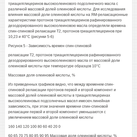
триацилглицеринов высокоолеинового подсолнечного масла с
различной массовой долей олеиновой кислоты. Для исследования
влияния массовой доли олеиновой кислоты на ЯМ-релаксационные
характеристики протонов триацилглицеринов рафинированного
дезодорированного высокоолеиновою масла определяли времена
спин-спиновой релаксации Т2, протонов гриацилглицеринов при
10,23 и 40°С (рисунки 5-6)
Рисунок 5 - Зависимость времен спин-спиновой
релаксации Т2, протонов триацилглицеринов рафинированного
дезодорированного высокоолеинового масла от массовой доли
олеиновой кислоты при температуре образцов 10°С
Массовая доля олеиновой кислоты, %
Из приведенных графиков видно, что между временем спин-
спиновой релаксации протонов первой и второй компонент и
массовой долей олеиновой кислоты в триацилглицеринах
высокоолеиновых подсолнечных масел имесюч линейная
зависимость, при этом значения времени спин-спиновой
релаксации первой и второй компонент уменьшаются с
увеличением массовой доли олеиновой кислоты
160 140 120 100 80 60 40 20 0
60 65 70 75 80 85 90 95 Массовая доля олеиновой кислоты, %