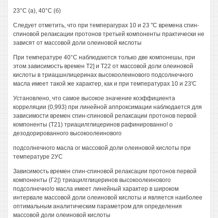
23°С (а), 40°С (б)
Следует отметить, что при темперагурах 10 и 23 "С времена спин-
спиновой релаксации протонов третьей компоненты практически не
зависят от массовой доли олеиновой кислоты
При температуре 40°С наблюдаются только две компонешы, при
этом зависимость времен Т2] и Т22 от массовой доли олеиновой
кислоты в триацшнлицеринах высокоолеинового подсолнечного
масла имеет такой же характер, как и при температурах 10 и 23'С
Установлено, что самое высокое значение коэффициента
корреляции (0,993) при линейной аппроксимации наблюдается для
зависимости времен спин-спиновой релаксации протонов первой
компоненты (Т21) триацилглицеринов рафинированно! о
дезодорированного высокоолеинового
подсолнечного масла ог массовой доли олеиновой кислоты при
температуре 2УС
Зависимость времен спин-спиновой релаксации протонов первой
компоненты (Г2|) триацилглицеринов высокоолеинового
подсолнечно!о масла имеет линейный характер в широком
интервале массовой доли олеиновой кислоты и является наиболее
оптимальным аналитическим параметром для определения
массовой доли олеиновой кислоты