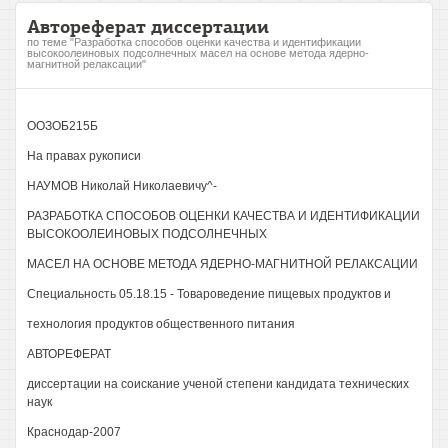
Автореферат диссертации
по теме "Разработка способов оценки качества и идентификации
высокоолеиновых подсолнечных масел на основе метода ядерно-
магнитной релаксации"
ООЗОБ215Б
На правах рукописи
НАУМОВ Николай Николаевичу^-
РАЗРАБОТКА СПОСОБОВ ОЦЕНКИ КАЧЕСТВА И ИДЕНТИФИКАЦИИ
ВЫСОКООЛЕИНОВЫХ ПОДСОЛНЕЧНЫХ
МАСЕЛ НА ОСНОВЕ МЕТОДА ЯДЕРНО-МАГНИТНОЙ РЕЛАКСАЦИИ
Специальность 05.18.15 - Товароведение пищевых продуктов и
технология продуктов общественного питания
АВТОРЕФЕРАТ
диссертации на соискание ученой степени кандидата технических
наук
Краснодар-2007