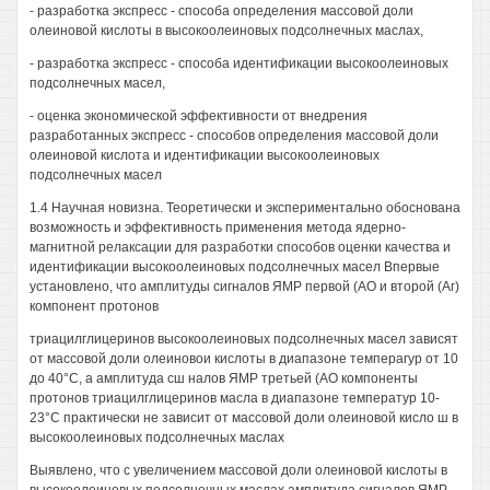
- разработка экспресс - способа определения массовой доли
олеиновой кислоты в высокоолеиновых подсолнечных маслах,
- разработка экспресс - способа идентификации высокоолеиновых
подсолнечных масел,
- оценка экономической эффективности от внедрения
разработанных экспресс - способов определения массовой доли
олеиновой кислота и идентификации высокоолеиновых
подсолнечных масел
1.4 Научная новизна. Теоретически и экспериментально обоснована
возможность и эффективность применения метода ядерно-
магнитной релаксации для разработки способов оценки качества и
идентификации высокоолеиновых подсолнечных масел Впервые
установлено, что амплитуды сигналов ЯМР первой (АО и второй (Аг)
компонент протонов
триацилглицеринов высокоолеиновых подсолнечных масел зависят
от массовой доли олеиновои кислоты в диапазоне темперагур от 10
до 40°С, а амплитуда сш налов ЯМР третьей (АО компоненты
протонов триацилглицеринов масла в диапазоне температур 10-
23°С практически не зависит от массовой доли олеиновой кисло ш в
высокоолеиновых подсолнечных маслах
Выявлено, что с увеличением массовой доли олеиновой кислоты в