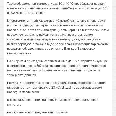
Таким образом, при температурах 30 и 40 °С преобладаег первая
компонента со значением времени спин-Спи но вой релаксации 165
и 202 мс соответственно!
Многокомпонентный характер огибающей сигналов спинового эха
протонов Триацил глицеринов высокоолеинового подсолнечного
масла объясняется тем, что триацил глицерины в высокоолеиновом
подсолнечном масле находятся в различном структурном
состоянии: а виде индивидуальных молекул, в виде асеоциагов
низких порядков, а также в виде более сложных ассоциатор высоких
порядков, образованных в результате Ван-дер-Ваальеовдх
взаимодействий
На рисунке 4 приведены сравнительные данные, характеризующие
времена шин-сщшобой релаксации протонов триацил глицеринов
масла в семенах высокоолеинового подсолнечники и прогонов
трйацилптцершнов
Рпсу[!Ок 4 - Времена сшн-еннновой релаксации протонов триацил
глицеринов при температуре 23 иС:[1Г.Ш1] - в высокоолешювом
масле; - в масле семян
высокоолеинового подсолнечника (массовая доля олеиновой
кислоты в
высокоолеинового подсолнечного масла.