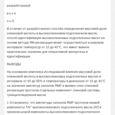
разработанный
в ь о н
о ь О
В отличие от разработанного способа определения массовой доли
олеиновой кислоты в высокоолеиновом подсолнечном масле,
способ идентификации высокоолеиновых подсолнечных масел на
основе метода ЯМ-релаксации может осуществляться в широком
интервале температур от 10 до 40°С, что имеет важное
практическое значение для оперативной экспертизы и
идентификации
ВЫВОДЫ
На основании комплекса исследований влияния массовой доли
олеиновой кислоты в высокоолеиновых подсолнечных маслах в
интервале от 65 до 95% и температуры в диапазоне от 10 до 40°С
на значения амплитуд сигналов ЯМР и времен спин-спиновой
релаксации протонов отдельных компонент спиновой системы
триацилглицеринов масла
1 Установлено, что амплитуды сигналов ЯМР протонов первой
компоненты ТАГ' выеокоолеинового подсолнечного масла (АО и
проюнов шорой компоненты высокоолеинового подсолнечного