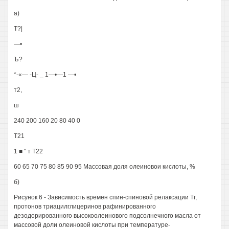
а)
Т?|
—•
Ъ?
*-«— -Ц- _ 1—•—1 —•
т2,
ш
240 200 160 20 80 40 0
Т21
1 ■ " т Т22
60 65 70 75 80 85 90 95 Массовая доля олеиновои кислоты, %
б)
Рисунок 6 - Зависимость времен спин-спиновой релаксации Тг,
протонов триацилглицеринов рафинированного
дезодорированного высокоолеинового подсолнечного масла от
массовой доли олеиновой кислоты при температуре-