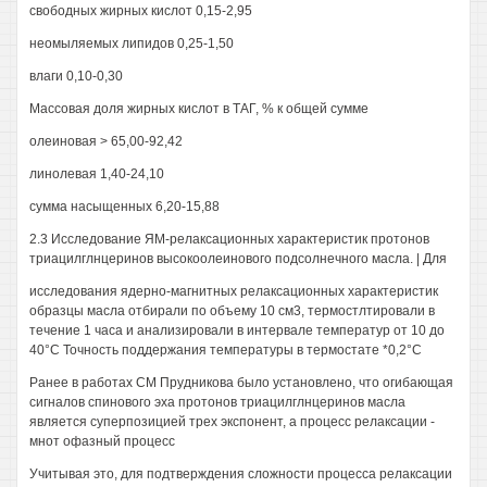
свободных жирных кислот 0,15-2,95
неомыляемых липидов 0,25-1,50
влаги 0,10-0,30
Массовая доля жирных кислот в ТАГ, % к общей сумме
олеиновая > 65,00-92,42
линолевая 1,40-24,10
сумма насыщенных 6,20-15,88
2.3 Исследование ЯМ-релаксационных характеристик протонов
триацилглнцеринов высокоолеинового подсолнечного масла. | Для
исследования ядерно-магнитных релаксационных характеристик
образцы масла отбирали по объему 10 см3, термостлтировали в
течение 1 часа и анализировали в интервале температур от 10 до
40°С Точность поддержания температуры в термостате *0,2°С
Ранее в работах СМ Прудникова было установлено, что огибающая
сигналов спинового эха протонов триацилглнцеринов масла
является суперпозицией трех экспонент, а процесс релаксации -
мнот офазный процесс
Учитывая это, для подтверждения сложности процесса релаксации