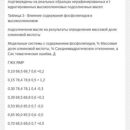
подтверждены на реальных образцах нерафинированных и I
идратированных высокоолеиновых подсолнечных масел
Таблица 3 - Влияние содержания фосфолипидов в
высокоолеиновом
подсолнечном масле на результаты определения массовой доли
олеиновой кислоты
Модельные системы с содержанием фосфолипидов, % Массовая
доля олеиновой кислоты, % Среднеквадратическое отклонение, а
Сис тематическая ошибка, Д
ГЖХ ЯМР
0,10 68,5 68,7 0,6 +0,2
0,15 78,4 78,6 0,5 + 1,2
0,30 78,4 78,1 0,4 -0,3
0,39 68,5 68,8 0,6 +0,3
0,53 90,0 85,5 0,7 -0,5
0,65 90,0 85,5 0,6 -0,5
0,70 68,5 69,0 0,7 +0,5