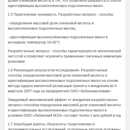
долей олеиновой кислоты в ТАГ, что позволило разработать способ
идентификации высокооолеиновых подсолнечных масел
1.5 Практическая значимость. Разработаны экспресс - способы
- определения массовой доли олеиновой кислоты в
высокоолеиновых подсолнечных маслах,
- идентификации высокооолеиновых подсолнечных масел в
интервале температур 10-40°С
Разработанные экспресс - способы характеризуются экологической
чистотой и позволяют исключить применение токсичных химических
реактивов
1.6 Реализация результатов исследования. Разработанные
способы определения массовой доли олеиновой кислоты и
идентификации высокоолеиновых подсолнечных масел на основе
метода ядерно-магнитной релаксации приняты к внедрению во II
квартале 2007 года на предприятиях ОАО «Кубаньмасложир»
Ожидаемый экономический эффект от внедрения разработанных
экспресс-способов определения массовой доли олеиновой кислоты
и идентификации высокоолеиновых подсолнечных масел в
условиях ООО «Лабинский МЭЗ» составит более 1 млн рублей в год
1.7 Апробация работы. Результаты теоретических и
экспериментальных исследований, полученные автором доложены