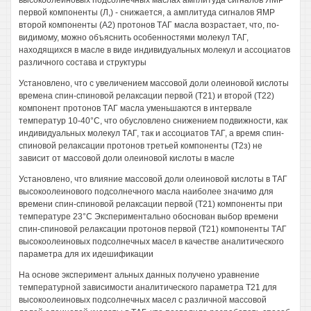
высокоолеиновых подсолнечных маслах амплитуда сигналов ЯМР
первой компоненты (Л,) - снижается, а амплитуда сигналов ЯМР
второй компоненты (А2) протонов ТАГ масла возрастает, что, по-
видимому, можно объяснить особенностями молекул ТАГ,
находящихся в масле в виде индивидуальных молекул и ассоциатов
различного состава и структуры
Установлено, что с увеличением массовой доли олеиновой кислоты
времена спин-спиновой релаксации первой (Т21) и второй (Т22)
компонент протонов ТАГ масла уменьшаются в интервале
температур 10-40°С, что обусловлено снижением подвижности, как
индивидуальных молекул ТАГ, так и ассоциатов ТАГ, а время спин-
спиновой релаксации протонов третьей компоненты (Т2з) не
зависит от массовой доли олеиновой кислоты в масле
Установлено, что влияние массовой доли олеиновой кислоты в ТАГ
высокоолеинового подсолнечного масла наиболее значимо для
времени спин-спиновой релаксации первой (Т21) компоненты при
температуре 23°С Экспериментально обоснован выбор времени
спин-спиновой релаксации протонов первой (Т21) компоненты ТАГ
высокоолеиновых подсолнечных масел в качестве аналитического
параметра для их идешификации
На основе эксперимент альных данных получено уравнение
температурной зависимости аналитического параметра Т21 для
высокоолеиновых подсолнечных масел с различной массовой