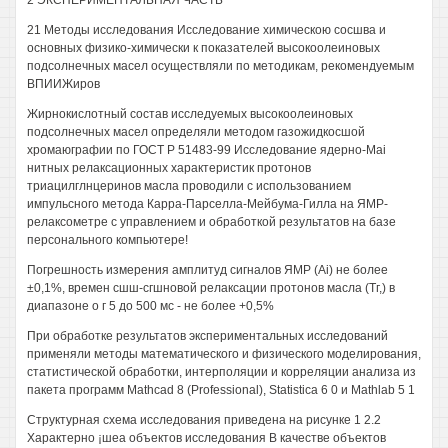
2 ЭКСПЕРИМЕНТАЛЬНАЯ ЧАСТЬ
21 Методы исследования Исследование химическою сосшва и
основных физико-химически к показателей высокоолеиновых
подсолнечных масел осуществляли по методикам, рекомендуемым
ВПИИЖиров
Жирнокислотный состав исследуемых высокоолеиновых
подсолнечных масел определяли методом газожидкосшой
хромаюграфии по ГОСТ Р 51483-99 Исследование ядерно-Mai
нитных релаксационных характеристик протонов
триацилглнцеринов масла проводили с использованием
импульсного метода Карра-Парселла-Мейбума-Гилла на ЯМР-
релаксометре с управлением и обработкой результатов на базе
персонального компьютере!
Погрешность измерения амплитуд сигналов ЯМР (Ai) не более
±0,1%, времен сшш-сгшновой релаксации протонов масла (Тг,) в
диапазоне о г 5 до 500 мс - не более +0,5%
При обработке результатов экспериментальных исследований
применяли методы математического и физического моделирования,
статистической обработки, интерполяции и корреляции анализа из
пакета программ Mathcad 8 (Professional), Statistica 6 0 и Mathlab 5 1
Структурная схема исследования приведена на рисунке 1 2.2
Характерно ¡шеа объектов исследования В качестве объектов