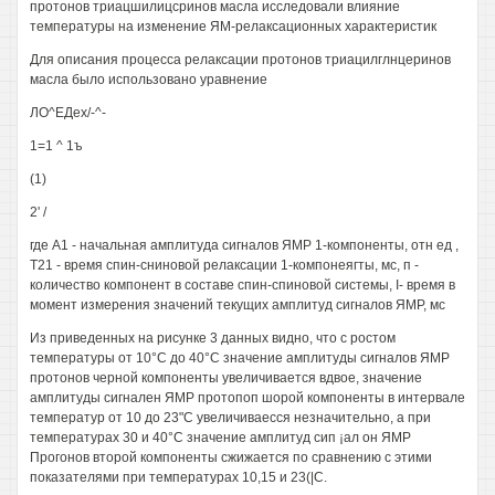
протонов триацшилицсринов масла исследовали влияние
температуры на изменение ЯМ-релаксационных характеристик
Для описания процесса релаксации протонов триацилглнцеринов
масла было использовано уравнение
ЛО^ЕДех/-^-
1=1 ^ 1ъ
(1)
2' /
где А1 - начальная амплитуда сигналов ЯМР 1-компоненты, отн ед ,
Т21 - время спин-сниновой релаксации 1-компонеягты, мс, п -
количество компонент в составе спин-спиновой системы, I- время в
момент измерения значений текущих амплитуд сигналов ЯМР, мс
Из приведенных на рисунке 3 данных видно, что с ростом
температуры от 10°С до 40°С значение амплитуды сигналов ЯМР
протонов черной компоненты увеличивается вдвое, значение
амплитуды сигнален ЯМР протопоп шорой компоненты в интервале
температур от 10 до 23"С увеличиваесся незначительно, а при
температурах 30 и 40°С значение амплитуд сип ¡ал он ЯМР
Прогонов второй компоненты сжижается по сравнению с этими
показателями при температурах 10,15 и 23(|С.