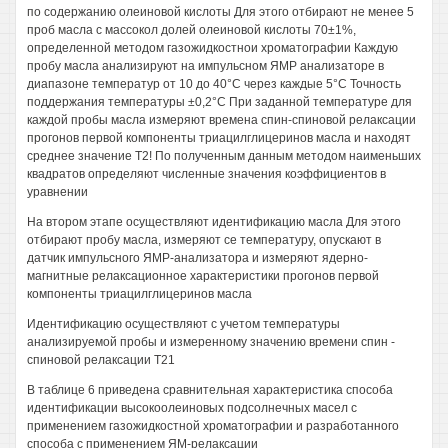
по содержанию олеиновой кислоты Для этого отбирают не менее 5
проб масла с массокол долей олеиновой кислоты 70±1%,
определенной методом газожидкостнои хроматографии Каждую
пробу масла анализируют на импульсном ЯМР анализаторе в
диапазоне температур от 10 до 40°С через каждые 5°С Точность
поддержания температуры ±0,2°С При заданной температуре для
каждой пробы масла измеряют времена спин-спиновой релаксации
прогонов первой компоненты триацилглицеринов масла и находят
среднее значение Т2! По полученным данным методом наименьших
квадратов определяют численные значения коэффициентов в
уравнении
На втором этапе осуществляют идентификацию масла Для этого
отбирают пробу масла, измеряют се температуру, опускают в
датчик импульсного ЯМР-анализатора и измеряют ядерно-
магнитные релаксационное характеристики прогонов первой
компоненты триацилглицеринов масла
Идентификацию осуществляют с учетом температуры
анализируемой пробы и измеренному значению времени спин -
спиновой релаксации Т21
В таблице 6 приведена сравнительная характеристика способа
идентификации высокоолеиновых подсолнечных масел с
применением газожидкостной хроматографии и разработанного
способа с применением ЯМ-релаксации