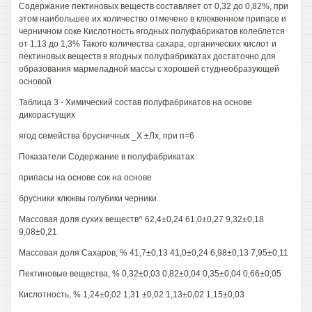
Содержание пектиновых веществ составляет от 0,32 до 0,82%, при
этом наибольшее их количество отмечено в клюквенном припасе и
черничном соке Кислотность ягодных полуфабрикатов колеблется
от 1,13 до 1,3% Такого количества сахара, органических кислот и
пектиновых веществ в ягодных полуфабрикатах достаточно для
образования мармеладной массы с хорошей студнеобразующей
основой
Таблица 3 - Химический состав полуфабрикатов на основе
дикорастущих
ягод семейства брусничных _X ±Лх, при п=6
Показатели Содержание в полуфабрикатах
припасы на основе сок на основе
брусники клюквы голубики черники
Массовая доля сухих веществ^ 62,4±0,24 61,0±0,27 9,32±0,18
9,08±0,21
Массовая доля Сахаров, % 41,7±0,13 41,0±0,24 6,98±0,13 7,95±0,11
Пектиновые вещества, % 0,32±0,03 0,82±0,04 0,35±0,04 0,66±0,05
Кислотность, % 1,24±0,02 1,31 ±0,02 1,13±0,02 1,15±0,03