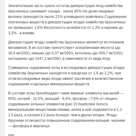
Значительную часть сухого остатка дикорастущих ягод семейства
брусничных занимают сахара - около 45% На долю пищевых
волокон приходится около 21% углеводного комплекса Содержание
пектиновых веществ в дикорастущих ягодах семейства брусничных
не превышает 1,6% Кислотность колеблется от 1,3% в чернике до
3,2% - в клюкве
Дикорастущие ягоды семейства брусничных являются источником
витаминов. В их составе присутствует аскорбиновая кислота (до
36,6 мг/100г), ниацин (до 0,37 мг/100г), катехины (до 409,7 мг/100г),
антоцианы (до 1547,1 мг/100г), в зависимости от вида ягод
Суммарное содержание золы в исследуемых дикорастущих ягодах
семейства брусничных находится в пределах от 1,9 до 2,2%, при
этом исследуемые виды ягоды имеют различия в количественном
содержании отдельных минеральных веществ
В составе золы преобладают такие важные элементы как калий —
65%, натрий - 11,5%, кальций - 9,4%, фосфор—7,6% от общего
содержания зольных элементов (рис 2) Наиболее богата
минеральными веществами клюква, калия в ней содержится в 1,2-
1,5 раза, а натрия в 2 раза больше, чем в других ягодах. Ягоды
брусники отличаются повышенным содержанием кальция, черники
— фосфора и марганца
aso ,