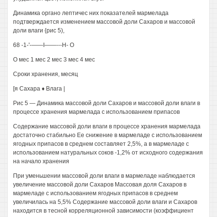
Динамика органо лептичес них показателей мармелада
подтверждается изменением массовой доли Сахаров и массовой
доли влаги {рис 5),
68 -1-'-——I——---Н- О
О мес 1 мес 2 мес 3 мес 4 мес
Сроки хранения, месяц
[я Сахара ♦ Влага |
Рис 5 — Динамика массовой доли Сахаров и массовой доли влаги в
процессе хранения мармелада с использованием припасов
Содержание массовой доли влаги в процессе хранения мармелада
достаточно стабильно Ее снижение в мармеладе с использованием
ягодных припасов в среднем составляет 2,5%, а в мармеладе с
использованием натуральных соков -1,2% от исходного содержания
на начало хранения
При уменьшении массовой доли влаги в мармеладе наблюдается
увеличение массовой доли Сахаров Массовая доля Сахаров в
мармеладе с использованием ягодных припасов в среднем
увеличилась на 5,5% Содержание массовой доли влаги и Сахаров
находится в тесной корреляционной зависимости (коэффициент