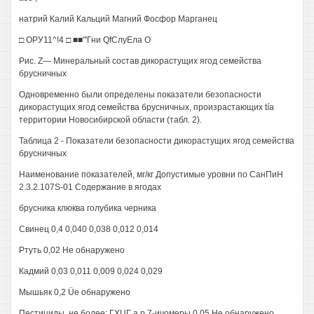
натрий Калий Кальций Магний Фосфор Марганец
□ ОРУ11^!4 □ ■■"'Гни QfСлуЕла О
Рис. Z— Минеральный состав дикорастущих ягод семейства
брусничных
Одновременно были определены показатели безопасности
дикорастущих ягод семейства брусничных, произрастающих tía
территории Новосибирской области (табл. 2).
Таблица 2 - Показатели безопасности дикорастущих ягод семейства
брусничных
Наименование показателей, мг/кг Допустимые уровни по СанПиН
2.3.2.107S-01 Содержание в ягодах
брусника клюква голубика черника
Свинец 0,4 0,040 0,038 0,012 0,014
Ртуть 0,02 Не обнаружено
Кадмий 0,03 0,011 0,009 0,024 0,029
Мышьяк 0,2 Üe обнаружено
Пестициды, не более: ГХЦГ а,р,7-ичомеры 0,05 Не обнаружено