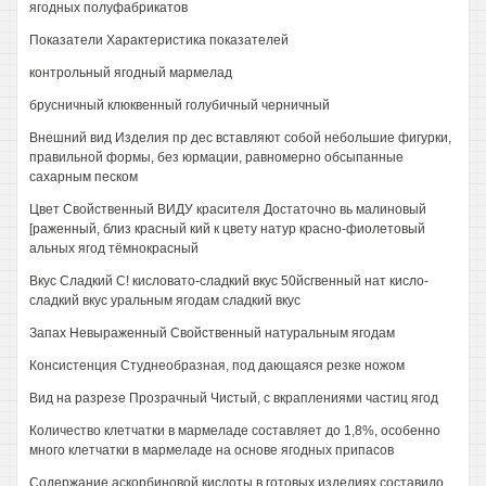
ягодных полуфабрикатов
Показатели Характеристика показателей
контрольный ягодный мармелад
брусничный клюквенный голубичный черничный
Внешний вид Изделия пр дес вставляют собой небольшие фигурки,
правильной формы, без юрмации, равномерно обсыпанные
сахарным песком
Цвет Свойственный ВИДУ красителя Достаточно вь малиновый
[раженный, близ красный кий к цвету натур красно-фиолетовый
альных ягод тёмнокрасный
Вкус Сладкий С! кисловато-сладкий вкус 50йсгвенный нат кисло-
сладкий вкус уральным ягодам сладкий вкус
Запах Невыраженный Свойственный натуральным ягодам
Консистенция Студнеобразная, под дающаяся резке ножом
Вид на разрезе Прозрачный Чистый, с вкраплениями частиц ягод
Количество клетчатки в мармеладе составляет до 1,8%, особенно
много клетчатки в мармеладе на основе ягодных припасов
Содержание аскорбиновой кислоты в готовых изделиях составило