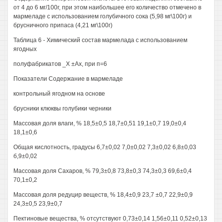
от 4 до 6 мг/100г, при этом наибольшее его количество отмечено в
мармеладе с использованием голубичного сока (5,98 мг\100г) и
брусничного припаса (4,21 мг\100г)
Таблица 6 - Химический состав мармелада с использованием
ягодных
полуфабрикатов _X ±Ах, при п=6
Показатели Содержание в мармеладе
контрольный ягодном на основе
брусники клюквы голубики черники
Массовая доля влаги, % 18,5±0,5 18,7±0,51 19,1±0,7 19,0±0,4
18,1±0,6
Общая кислотность, градусы 6,7±0,02 7,0±0,02 7,3±0,02 6,8±0,03
б,9±0,02
Массовая доля Сахаров, % 79,3±0,8 73,8±0,3 74,3±0,3 69,6±0,4
70,1±0,2
Массовая доля редуцир веществ, % 18,4±0,9 23,7 ±0,7 22,9±0,9
24,3±0,5 23,9±0,7
Пектиновые вещества, % отсутствуют 0,73±0,14 1,56±0,11 0,52±0,13