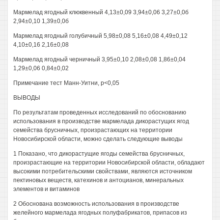
Мармелад ягодный клюквенный 4,13±0,09 3,94±0,06 3,27±0,0б
2,94±0,10 1,39±0,0б
Мармелад ягодный голубичный 5,98±0,08 5,16±0,08 4,49±0,12
4,10±0,16 2,16±0,08
Мармелад ягодный черничный 3,95±0,10 2,08±0,08 1,86±0,04
1,29±0,06 0,84±0,02
Примечание тест Манн-Уитни, р<0,05
ВЫВОДЫ
По результатам проведенных исследований по обоснованию
использования в производстве мармелада дикорастущих ягод
семейства брусничных, произрастающих на территории
Новосибирской области, можно сделать следующие выводы
1 Показано, что дикорастущие ягоды семейства брусничных,
произрастающие на территории Новосибирской области, обладают
высокими потребительскими свойствами, являются источником
пектиновых веществ, катехинов и антоцианов, минеральных
элементов и витаминов
2 Обоснована возможность использования в производстве
желейного мармелада ягодных полуфабрикатов, припасов из