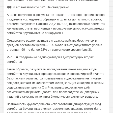
ДДТ и его метаболиты 0,01 Не обнаружено
Анализ полученных результатов показал, что концентрация свинца
и кадмия в исследуемых образцах ягод ниже допустимого уровня,
регламентируемого СанПиН 2,3,2.1078-0!, Такие опасные элементы
как мышьяк, ртуть, пестициды и исследуемых дикорастущих ягодах
семейства брусничных не обнаружены.
Содержание радионуклидов в ягодах семейства брусничных в
среднем составило: цезия—137- около 3% от допустимого уровня,
стронция-90 -не более 22% от допустимого уровня (рис.3).
Рис. 3 ■ Содержание радионуклидов в дикорастущих ягодах
семейства
Таким образом, результаты исследования показали, что ягоды
семейства брусничных, произрастающие и Новосибирской области,
безопасны и отличаются повышенным содержанием пектиновых
веществ, значимым количеством калия, кальция и натрия, высоким
содержанием витамина С и Р-активных веществ, что даёт
возможность их рекомендовать при производстве кондитерских
изделий в качестве источника биологически активных веществ.
Возможность круглогодичного использования дикорастущих ягод
семейства брусничных в кондитерском производстве может быть