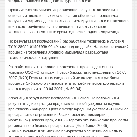
ягодных припасов и ягодного натурального сока
Практическая значимость и реализация результатов работы. На
основании проведенных исследований обоснована рецептура
получения мармелада с использованием брусничного и клюквенного
припасов, голубичного и черничного натуральных соков
Установлены оптимальные сроки годности ягодного мармелада
По результатам исследований разработаны технические условия
ТУ 9128051-01597959-06 «Мармелад ягодный». На технологический
процесс изготовления ягодного мармелада разработана
технологическая инструкция.
Разработанная технология проверена в производственных
условиях ООО «Столица» г Новосибирска (акто внедрении от 16 03
2007г,№29) Результаты исследований используются в учебном
процессе Сибирского университета потребительской кооперации
(акт о внедрении от 10 04 2007г, № 69-04)
Апробация результатов исследования. Основные положения и
результаты диссертации представлены и обсуждены на научно-
практических конференциях с международным участием «Рыночное
пространство современной России- реклама, коммерция,
маркетинг» (Новосибирск, 2006), «Торгово-экономические проблемы
регионального бизнес-пространства» (Челябинск, 2006),
«Национальные и этнические приоритеты в решении социально-
экономических проблем мировой культуры и цивилизации