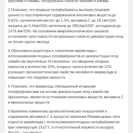
брусники и клюквы, натуральных соков из черники и клюквы
3 Показано, что ягодные полуфабрикаты высокую пищевую
ценность обусловленную содержанием пектиновых веществ до
0,82%, органических кислот до 1,3%, витамина С до 29,1мг/100г,
ниацина до 0,34мг/100г, катехинов до 388,6мг/100Г, антоцианов до
1479,4мг/100г. На основании микробиологического анализа
установлен срок годности натуральных соков из дикорастущих ягод
не более одного месяца
4 Обоснована рецептура и технология мармелада с
использованием ягодных полуфабрикатов из дикорастущих ягод
семейства брусничных Установлено, что введение ягодных
припасов в количестве 20%, ягодных соков в количестве 12%
улучшают органолептические свойства желейного мармелада и
повышают его пищевую ценность
5 Показано, что мармелад, обогащенный ягодными
полуфабрикатами на основе дикорастущих ягод семейства
брусничных, является источником пектиновых веществ, витамина С
и минеральных веществ
6 Выявлено изменение органолептических показателей и
содержание витамина С в процессе хранения Рекомендован срок
годности мармелада с использованием ягодных полуфабрикатов
при температуре 15±5°С и относительной влажности воздуха
80±5% - три месяца