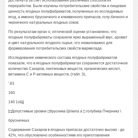
достигнута за счёт использования различных способов их
переработки. Были изучены потребительские свойства и пищевая
ценность ягодных полуфабрикатов, полученных из исследуемых
ягод, а именно брусничного и клюквенного припасов, голу-бичного и
черничного натуральных ягодных соков.
По результатам орган о; оптической оценки установлено, что
ягодные полуфабрикаты сохранили ярко выраженный вкус, аромат
и цвет натурального ягодного сырья, что немаловажно для
формирования потребительских свойств мармелада.
Исследования химического состава ягодных полуфабрикатов
показали, что в ягодных полуфабрикатах сохраняется достаточное
количество Сахаров, пектиновых веществ, органических кислот,
витамина С и Р-активных веществ, {табл. 3),
'.83
160
140 1зЩ|
[□Допустимые уровни □брусника Шлюпа а □ голубика Пчерникз \
брусничных
Содержание Сахаров в ягодных припасах достаточно высоко - до
42%, что обусловлено особенностями его приготовления