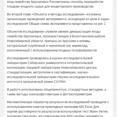
ягод семейства брусничных Рассмотрены способы переработки
плодово-ягодного сырья для кондитерского производства
Во второй главе «Объекты и методы исследования» изложена
организация проведения эксперимента, исходящая из цели и задач
исследования Общая схема эксперимента представлена на рис 1
Объектом исследования служили свежие дикорастущие ягоды
семейства брусничных, произрастающие в Болотнинском районе
Новосибирской области; припасы из брусники и клюквы,
натуральный голубичный и черничный сок, мармелад,
изготовленный с использованием ягодных полуфабрикатов
Исследования проводились в научно-исследовательской
лаборатории Сибирского университета потребительской
кооперации, пищевой лаборатории Новосибирского центра
стандартизации, метрологии и сертификации, научно-
исследовательской лаборатории Научно-исследовательского
института органической химии СО РАН
В работе использованы общепринятые, стандартные методики, а
также методы спектрофотометрии и фотоколориметрии
Математическую обработку результатов исследований проводили с
использованием пакетов прикладных программ MS Excel Для
оценки достоверности результатов использовали тест Манн-Уитни,
различия считались достоверными при 95% уровне значимости