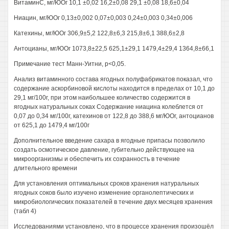
ВитаминС, мг/ЮОг 10,1 ±0,02 16,2±0,08 29,1 ±0,08 18,6±0,04
Ниацин, мг/ЮОг 0,13±0,002 0,07±0,003 0,24±0,003 0,34±0,006
Катехины, мг/ЮОг 306,9±5,2 122,8±6,3 215,8±6,1 388,6±2,8
Антоцианы, мг/ЮОг 1073,8±22,5 625,1±29,1 1479,4±29,4 1364,8±66,1
Примечание тест Манн-Уитни, р<0,05.
Анализ витаминного состава ягодных полуфабрикатов показал, что
содержание аскорбиновой кислоты находится в пределах от 10,1 до
29,1 мг/100г, при этом наибольшее количество содержится в
ягодных натуральных соках Содержание ниацина колеблется от
0,07 до 0,34 мг/100г, катехинов от 122,8 до 388,6 мг/ЮОг, антоцианов
от 625,1 до 1479,4 мг/100г
Дополнительное введение сахара в ягодные припасы позволило
создать осмотическое давление, губительно действующее на
микроорганизмы и обеспечить их сохранность в течение
длительного времени
Для установления оптимальных сроков хранения натуральных
ягодных соков было изучено изменение органолептических и
микробиологических показателей в течение двух месяцев хранения
(табл 4)
Исследованиями установлено, что в процессе хранения произошёл