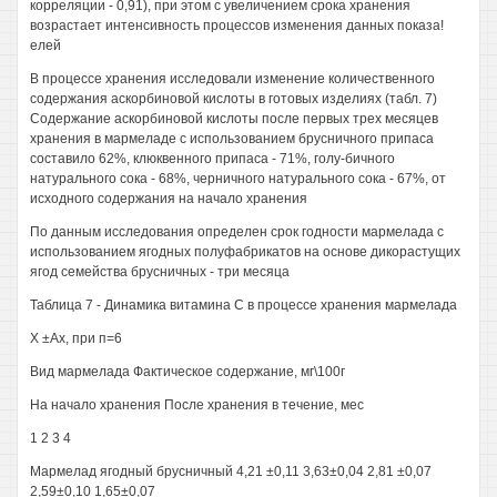
корреляции - 0,91), при этом с увеличением срока хранения
возрастает интенсивность процессов изменения данных показа!
елей
В процессе хранения исследовали изменение количественного
содержания аскорбиновой кислоты в готовых изделиях (табл. 7)
Содержание аскорбиновой кислоты после первых трех месяцев
хранения в мармеладе с использованием брусничного припаса
составило 62%, клюквенного припаса - 71%, голу-бичного
натурального сока - 68%, черничного натурального сока - 67%, от
исходного содержания на начало хранения
По данным исследования определен срок годности мармелада с
использованием ягодных полуфабрикатов на основе дикорастущих
ягод семейства брусничных - три месяца
Таблица 7 - Динамика витамина С в процессе хранения мармелада
X ±Ах, при п=6
Вид мармелада Фактическое содержание, мг\100г
На начало хранения После хранения в течение, мес
1 2 3 4
Мармелад ягодный брусничный 4,21 ±0,11 3,63±0,04 2,81 ±0,07
2,59±0,10 1,65±0,07