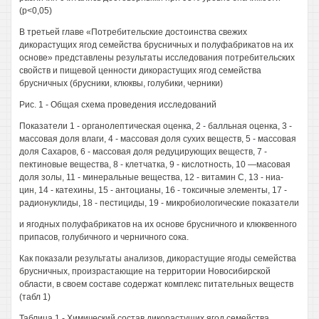
(р<0,05)
В третьей главе «Потребительские достоинства свежих
дикорастущих ягод семейства брусничных и полуфабрикатов на их
основе» представлены результаты исследования потребительских
свойств и пищевой ценности дикорастущих ягод семейства
брусничных (брусники, клюквы, голубики, черники)
Рис. 1 - Общая схема проведения исследований
Показатели 1 - органолептическая оценка, 2 - балльная оценка, 3 -
массовая доля влаги, 4 - массовая доля сухих веществ, 5 - массовая
доля Сахаров, 6 - массовая доля редуцирующих веществ, 7 -
пектиновые вещества, 8 - клетчатка, 9 - кислотность, 10 —масовая
доля золы, 11 - минеральные вещества, 12 - витамин С, 13 - ниа-
цин, 14 - катехины, 15 - антоцианы, 16 - токсичные элементы, 17 -
радионуклиды, 18 - пестициды, 19 - микробиологические показатели
и ягодных полуфабрикатов на их основе брусничного и клюквенного
припасов, голубичного и черничного сока.
Как показали результаты анализов, дикорастущие ягоды семейства
брусничных, произрастающие на территории Новосибирской
области, в своем составе содержат комплекс питательных веществ
(табл 1)
Таблица 1 - Химический состав дикорастущих ягод семейства