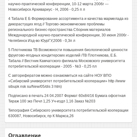
научно-практической конференции, 10-12 марта 2006г —
Новосибирск Архивариус - Н, 2006 - 0,25 п л
4 Табала Е Б Формирование ассортимента и качества мармелада из
дикорастущих ягод // Торгово-экономические проблемы
регионального бизнес-пространства Сборник материалов
Международной научно-практической конференции, 30 июня 2006г -
Челябинск Изд-во ЮурГУ,2006 - 0,3п л
5 Плотникова ТВ Возможности повышения биологической ценности
фруктово-ягодных кондитерских изделий /ТВ Плотникова, Е.Б.
Табала // Вестник Камчатского филиала Московского университета
потребительской кооперации - 2005 - №3 - 0,25 пл
С авторефератом можно ознакомиться на сайте НОУ ВПО
«Сибирский университет потребительской кооперации» http //www
sibupk nsk su/New/05/dis 3 htm)
Подписано в печать 24 04.2007 Формат 60x84/16 Бумага офсетная
Тираж 100 экз Печл 1,25 Уч-издл 1,16 Заказ №203
Типография Сибирского университета потребительской кооперации
630087, Новосибирск, пр К Маркса,26
Оглавление