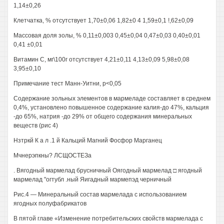
1,14±0,26
Клетчатка, % отсутствует 1,70±0,06 1,82±0 4 1,59±0,1 !,62±0,09
Массовая доля золы, % 0,11±0,003 0,45±0,04 0,47±0,03 0,40±0,01
0,41 ±0,01
Витамин С, мг\100г отсутствует 4,21±0,11 4,13±0,09 5,98±0,08
3,95±0,10
Примечание тест Манн-Уитни, р<0,05
Содержание зольных элементов в мармеладе составляет в среднем
0,4%, установлено повышенное содержание калия-до 47%, кальция
-до 65%, натрия -до 29% от общего содержания минеральных
веществ (рис 4)
Нзтркй К а л .1 й Кальций Магний Фосфор Марганец
Мчнерэпкны? ЛСЩОСТЕЗа
. Вягодный мармелад брусничный Оягодный мармелад □ ягодный
мармелад "огтубл .ный Яигадный мармепэд черничный
Рис.4 — Минеральный состав мармелада с использованием
ягодных полуфабрикатов
В пятой главе «Изменение потребительских свойств мармелада с