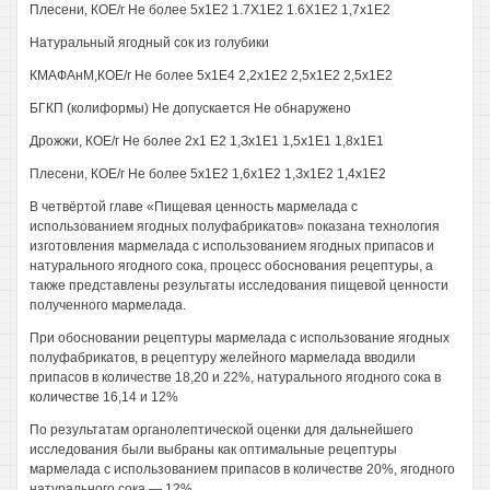
Плесени, КОЕ/г Не более 5х1Е2 1.7Х1Е2 1.6Х1Е2 1,7х1Е2
Натуральный ягодный сок из голубики
КМАФАнМ,КОЕ/г Не более 5х1Е4 2,2х1Е2 2,5х1Е2 2,5х1Е2
БГКП (колиформы) Не допускается Не обнаружено
Дрожжи, КОЕ/г Не более 2x1 Е2 1,Зх1Е1 1,5х1Е1 1,8х1Е1
Плесени, КОЕ/г Не более 5х1Е2 1,6х1Е2 1,Зх1Е2 1,4х1Е2
В четвёртой главе «Пищевая ценность мармелада с
использованием ягодных полуфабрикатов» показана технология
изготовления мармелада с использованием ягодных припасов и
натурального ягодного сока, процесс обоснования рецептуры, а
также представлены результаты исследования пищевой ценности
полученного мармелада.
При обосновании рецептуры мармелада с использование ягодных
полуфабрикатов, в рецептуру желейного мармелада вводили
припасов в количестве 18,20 и 22%, натурального ягодного сока в
количестве 16,14 и 12%
По результатам органолептической оценки для дальнейшего
исследования были выбраны как оптимальные рецептуры
мармелада с использованием припасов в количестве 20%, ягодного
натурального сока — 12%