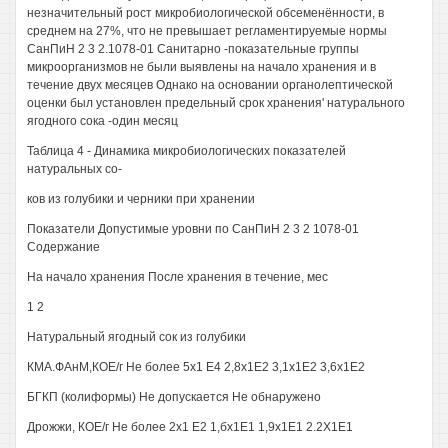
незначительный рост микробиологической обсеменённости, в
среднем на 27%, что не превышает регламентируемые нормы
СанПиН 2 3 2.1078-01 Санитарно -показательные группы
микроорганизмов не были выявлены на начало хранения и в
течение двух месяцев Однако на основании органолептической
оценки был установлен предельный срок хранения' натурального
ягодного сока -один месяц
Таблица 4 - Динамика микробиологических показателей
натуральных со-
ков из голубики и черники при хранении
Показатели Допустимые уровни по СанПиН 2 3 2 1078-01
Содержание
На начало хранения После хранения в течение, мес
1 2
Натуральный ягодный сок из голубики
КМА.ФАнМ,КОЕ/г Не более 5x1 Е4 2,8х1Е2 3,1х1Е2 3,6х1Е2
БГКП (колиформы) Не допускается Не обнаружено
Дрожжи, КОЕ/г Не более 2x1 Е2 1,бх1Е1 1,9х1Е1 2.2Х1Е1