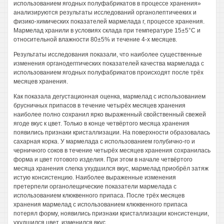
использованием ягодных полуфабрикатов в процессе хранения»
анализируются результаты исследований органолептичееких и
физико-химических показателей мармелада г, процессе хранения.
Мармелад хранили в условиях склада при температуре 15±5°С и
относительной влажности 80±5% и течение 4-х месяцев.
Результаты исследования показали, что наиболее существенные
изменения органодегггических показателей качества мармелада с
использованием ягодных полуфабрикатов происходят после трёх
месяцев хранения.
Как показала дегустационная оценка, мармелад с использованием
брусничных припасов в течение четырёх месяцев хранения
наиболее полно сохранил ярко выраженный свойственный свежей
ягоде вкус к цвет. Только в конце четвёртого месяца хранения
появились признаки кристаллизации. На поверхности образовалась
сахарная корка. У мармелада с использованием голубично-го и
черничного соков в течение четырёх месяцев хранения сохранилась
форма и цвет готового изделия. При этом в начале четвёртого
месяца хранения слегка ухудшился вкус, мармелад приобрёл затяж
истую консистенцию. Наиболее выраженные изменения
претерпели органолещические показатели мармелада с
использованием клюквенного припаса. После трёх месяцев
хранения мармелад с использованием клюквенного припаса
потерял форму, ноявились признаки кристаллизации консистенции,
ухудшился цвет, изменился вкус.