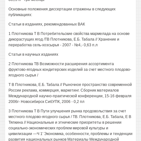
Основные положения диссертации отражены в следующих
публикациях:
Статьи в изданиях, рекомендованных ВАК
1 Плотникова Т В Потребительские свойства мармелада на основе
дикорастущих ягод /ТВ Плотникова, Е.Б. Табала // Хранение и
переработка сель-хозсырья - 2007 - №4,- 0,63 п.л
Статьи в научных изданиях
2 Плотникова ТВ Возможности расширения ассортимента
фруктово-ягодных кондитерских изделий за счет местного плодово-
ягодного сырья /
Т В Плотникова, Е.Б. Табала // Рыночное пространство современной
России реклама, коммерция, маркетинг. Сборник материалов
Международной научно-практической конференции, 15-16 февраля
2006г- Новосибирск СибУПК, 2006 - 0,2 пл
3 Плотникова Т В Пути улучшения рынка продовольствия за счет
местного плодово-ягодного сырья / ТВ. Плотникова, Е.Б. Табала, Е В
Тяпкина // Национальные и этнические приоритеты в решении
социально-экономических проблем мировой культуры и
цивилизации —Ч 1' Экономика, особенности, проблемы и тенденции
развития национальных рынков Материалы Международной