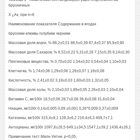
брусничных
X ¿Ах, при п=6
Наименование показателя Содержание в ягодах
брусники клюквы голубики черники
Массовая доля влаги, % 86,2±0,51 86,5±0,39 87,4±0,37 85,9±0,90
Массовая доля Сахаров, % 6,52±0,22 5,31±0,28 7,15±0,35 8,14±0,30
Пектиновые вещества, % 0,70±0,02 1,54±0,02 0,54±0,04 1,10±0,03
Клетчатка, % 1,74±0,08 1,29±0,06 1,28±0,07 1,18±0,08
Кислотность, % 2,41±0,02 3,18±0,03 1,60±0,03 1,32±0,05
Массовая доля золы, % 2,10±0,03 1,89±0,05 2,26±0,03 2,10±0,04
Витамин С, мг/100г 18,5±0,06 28,7±0,08 36,8±0,08 31,6±0,04
Ниацин, мг/100г 0,14±0,005 0,09 ±0,001 0,26*0,009 0,37±0,009
Катехины, мг/100г 315,4±9,1 128,3±6,2 216,4±6,3 409,7±7,1
Антоцианы, мг/100г 1097,6±26,5 649,1±34,5 1547,1±39,2 1436,4±26,1
Примечание тест Мапн-Уитни, р<0,05,