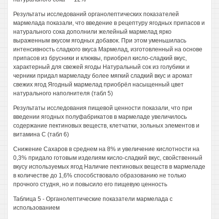
Результаты исследований органолептических показателей
мармелада показали, что введение в рецептуру ягодных припасов и
натурального сока дополнили желейный мармелад ярко
выраженным вкусом ягодных добавок. При этом уменьшилась
интенсивность сладкого вкуса Мармелад, изготовленный на основе
припасов из брусники и клюквы, приобрел кисло-сладкий вкус,
характерный для свежей ягоды Натуральный сок из голубики и
черники придал мармеладу более мягкий сладкий вкус и аромат
свежих ягод Ягодный мармелад приобрёл насыщенный цвет
натурального наполнителя (табл 5)
Результаты исследования пищевой ценности показали, что при
введении ягодных полуфабрикатов в мармеладе увеличилось
содержание пектиновых веществ, клетчатки, зольных элементов и
витамина С (табл 6)
Снижение Сахаров в среднем на 8% и увеличение кислотности на
0,3% придало готовым изделиям кисло-сладкий вкус, свойственный
вкусу используемых ягод Наличие пектиновых веществ в мармеладе
в количестве до 1,6% способствовало образованию не только
прочного студня, но и повысило его пищевую ценность
Таблица 5 - Органолептические показатели мармелада с
использованием