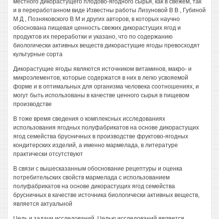
местного дикорастущего плодово-ягодного сырья, как в свежем, так
и в переработанном виде Известны работы Лизуновой В В , Губиной
М Д , Позняковского В М и других авторов, в которых научно
обоснована пищевая ценность свежих дикорастущих ягод и
продуктов их переработки и указано, что по содержанию
биологически активных веществ дикорастущие ягоды превосходят
культурные сорта
Дикорастущие ягоды являются источником витаминов, макро- и
микроэлементов, которые содержатся в них в легко усвояемой
форме и в оптимальных для организма человека соотношениях, и
могут быть использованы в качестве ценного сырья в пищевом
производстве
В тоже время сведения о комплексных исследованиях
использования ягодных полуфабрикатов на основе дикорастущих
ягод семейства брусничных в производстве фруктово-ягодных
кондитерских изделий, а именно мармелада, в литературе
практически отсутствуют
В связи с вышесказанным обоснование рецептуры и оценка
потребительских свойств мармелада с использованием
полуфабрикатов на основе дикорастущих ягод семейства
брусничных в качестве источника биологически активных веществ,
является актуальной
Цель и задачи исследований. Целью исследований является