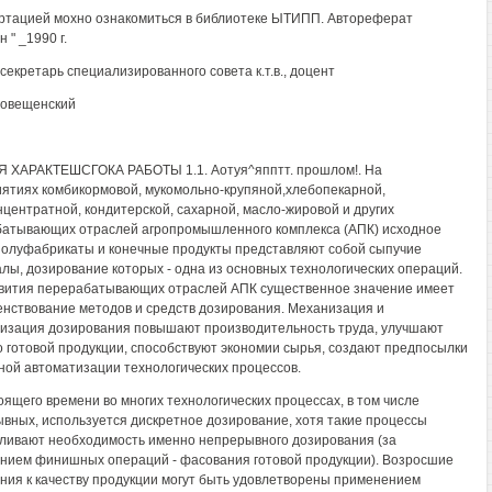
ртацией мохно ознакомиться в библиотеке ЫТИПП. Автореферат
 " _1990 г.
секретарь специализированного совета к.т.в., доцент
говещенский
Я ХАРАКТЕШСГОКА РАБОТЫ 1.1. Аотуя^япптт. прошлом!. На
ятиях комбикормовой, мукомольно-крупяной,хлебопекарной,
центратной, кондитерской, сахарной, масло-жировой и других
атывающих отраслей агропромышленного комплекса (АПК) исходное
полуфабрикаты и конечные продукты представляют собой сыпучие
лы, дозирование которых - одна из основных технологических операций.
вития перерабатывающих отраслей АПК существенное значение имеет
нствование методов и средств дозирования. Механизация и
изация дозирования повышают производительность труда, улучшают
о готовой продукции, способствуют экономии сырья, создают предпосылки
ной автоматизации технологических процессов.
оящего времени во многих технологических процессах, в том числе
вных, используется дискретное дозирование, хотя такие процессы
ливают необходимость именно непрерывного дозирования (за
нием финишных операций - фасования готовой продукции). Возросшие
ния к качеству продукции могут быть удовлетворены применением