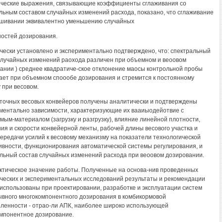
ческие выражения, связывающие коэффициенты сглаживания со
льным составом случайных изменений расхода, показано, что сглаживание
шивании эквивалентно уменьшению случайных
остей дозирования.
чески установлено и экспериментально подтверждено, что: спектральный
случайных изменений раохода различен при объемном и веоовом
ании ) среднее квадратиче-ское отклонение маосы контрольной пробы
ает при объемном споообе дозирования и стремится к постоянному
 при весовом.
точных весовых конвейеров получены аналитически и подтверждены
ментально зависимости, характеризующие их вааиыодейотвие с
мым-материалом (загрузку и разгрузку), влияние линейной плотности,
ия и скорости конвейерной ленты, рабочей длины весового участка и
ередачи усилий к весовому механизму на показатели технологической
вности, функционирования автоматической системы регулирования, и
льный состав случайных изменений расхода при веоовом дозировании.
актическое значение работы. Полученные на основа-нив проведенных
ческих и экспериментальных исследований результаты и рекомендации
использованы при проектировании, разработке и эксплуатации систем
вного многокомпонентного дозирования в комбикормовой
енности - отрао-ли АПК, наиболее широко использующей
мпонентное дозирование.