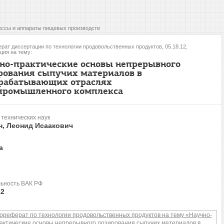
ссы и аппараты пищевых производств
рат диссертации по технологии продовольственных продуктов, 05.18.12,
ция на тему:
но-практические основы непрерывного
рования сыпучих материалов в
рабатывающих отраслях
промышленного комплекса
 технических наук
н, Леонид Исаакович
а
ьность ВАК РФ
12