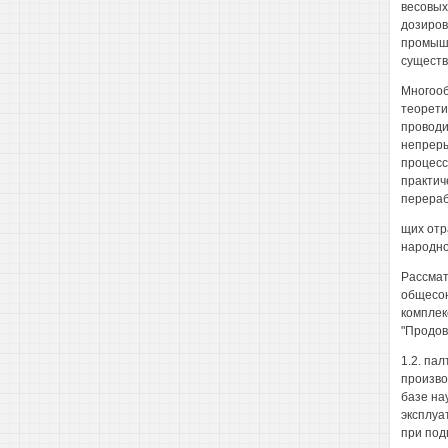
весовых
дозиров
промышл
существ
Многооб
теорети
проводи
непреры
процесс
практич
перера
щих отр
народно
Рассмат
общесою
комплек
"Продов
1.2. па
произво
базе на
эксплуа
при под