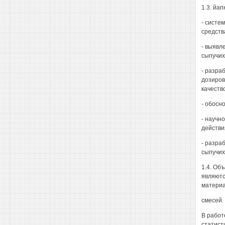
1.3. йа
- систе
средств
- выявл
сыпучих
- разра
дозиров
качеств
- обосн
- научн
действи
- разра
сыпучих
1.4. Об
являютс
материа
смесей.
В работ
статист