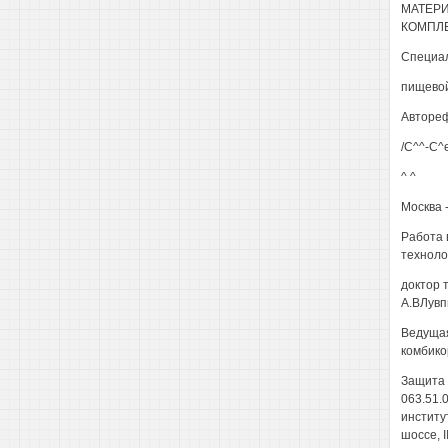
МАТЕР
КОМПЛ
Специал
пищево
Автореф
/С^^-С^е-
^ ^
Москва -
Работа 
техноло
доктор 
А.ВЛувп
Ведущая
комбико
Защита 
063.51.
институ
шоссе, II