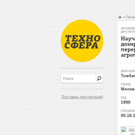
Проце
авторефе
диссерта
Науч
дози
пере
агро
доктора
Товби
город
Москв
Доставка диссертаций
год
1990
специал
05.18.