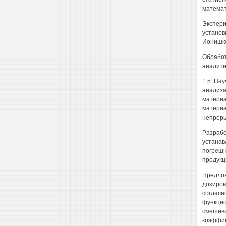
математ
Экспери
установ
Ионишкс
Обработ
аналити
1.5. На
анализа
материа
материа
непреры
Разрабо
устанав
погрешн
продукц
Предлож
дозиров
согласн
функцио
смешива
коэффиц