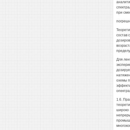
аналити
спектра
при сме
погрешн
Теорети
состав 
дозиров
возраст
пределу
Для лен
экспери
дозируе
натяжен
охемы п
эффекти
опектра
1.6. Пр
теорети
широко 
непреры
промышл
многоко