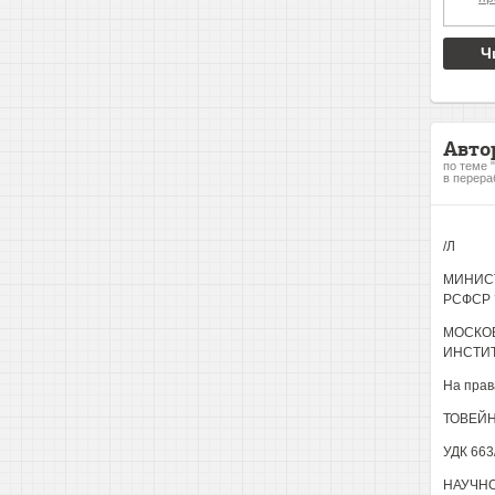
Ч
Авто
по теме 
в перера
/Л
МИНИС
РСФСР 
МОСКОВ
ИНСТИ
На прав
ТОВЕЙН
УДК 663
НАУЧН