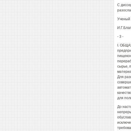
С диссе
разослан
Ученый 
И.Г.Бла
- 3 -
I. ОБЩА
предпри
пищекон
перераб
сырье, 
материа
Для раз
соверше
автомат
качеств
для пол
До наст
непреры
обуслав
исключе
требова