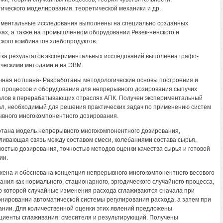
ического моделирования, теоретической механики и др.
ментальные исследования выполнены на специально созданных
ках, а также на промышленном оборудовании Резек-ненского и
кого комбинатов хлебопродуктов.
ка результатов экспериментальных исследований выполнена графо-
ческими методами и на ЭВМ.
учная нотшана- Разработаны методологические основы построения и
 процессов и оборудования для непрерывного дозирования сыпучих
лов в перерабатывающих отраслях АПК. Получен экспериментальный
л, необходимый для решения практических задач по применению систем
вного многокомпонентного дозирования.
тана модель непрерывного многокомпонентного дозирования,
ливающая связь между составом смеси, колебаниями состава сырья,
остью дозирования, точностью методов оценки качества сырья и готовой
ии.
ена и обоснована концепция непрерывного многокомпонентного весового
ания как нормального, стационарного, эргодического случайного процесса,
о которой случайные изменения расхода сглаживаются сначала при
нировании автоматической системы регулирования расхода, а затем при
нии. Для количественной оценки этих явлений предложены
иенты сглаживания: смесителя и результирующий. Получены