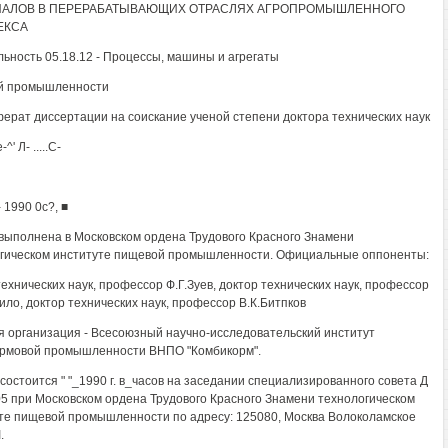
ИАЛОВ В ПЕРЕРАБАТЫВАЮЩИХ ОТРАСЛЯХ АГРОПРОМЫШЛЕННОГО
ЕКСА
ьность 05.18.12 - Процессы, машины и агрегаты
й промышленности
ерат диссертации на соискание ученой степени доктора технических наук
^' Л- .....С-
 1990 0с?, ■
выполнена в Московском ордена Трудового Красного Знамени
гическом институте пищевой промышленности. Официальные оппоненты:
технических наук, профессор Ф.Г.Зуев, доктор технических наук, профессор
ило, доктор технических наук, профессор В.К.Битпков
 организация - Всесоюзный научно-исследовательский институт
рмовой промышленности ВНПО "Комбикорм".
состоится " "_1990 г. в_часов на заседании специализированного совета Д
05 при Московском ордена Трудового Красного Знамени технологическом
те пищевой промышленности по адресу: 125080, Москва Волоколамское
.