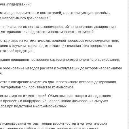
пнчи иппдедпваний:
матизация параметров и показателей, характеризующие способы и
а непрерывного дозирования;
ение и анализ основных закономерностей непрерывного дозирования
 материалов при подготовке многокомпонентных смесей;
ботка и анализ математических моделей процессов многокомпонентного
ания сыпучих материалов, отражающих влияние этих процессов на
о готовой продукции;
ование принципов построения систем многокомпонентного дозирования;
ое обоснование методов расчета и эксплуатации дозаторов непрерывного
я;
ботка и внедрение комплекса для непрерывного весового дозирования
 материалов при производстве комбикормов.
ъекты и мрттш и^плртпвяний. Объектами настоящего исследования
я процессы и оборудование непрерывного дозирования сыпучих
лов при подготовке многокомпонентных
е использованы методы теории вероятностей и математической
ики, теории случайных процессов, теория чувствительности,