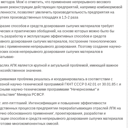
 методов. Мож'-о отметить, что применение непрерывного весового
ания реконструкции действующих предприятий, например комбикормовой
енности, позволяет увеличить производительность предприятия на
утеих производственных площадях в 1,5-2 раза
разие способов и средств дозирования сыпучих материалов требует
ческих и практических обобщений, на основе которых можно было бы
ть разработку и эксплуатацию эффективных способов и средотв
вного дозирования сыпучих материалов, построение технологических
ов с применением непрерывного дозирования. Поэтому создание научно-
еских основ непрерывного дозирования сыпучих материалов в
батываю-
аслях АПК является крупной и актуальной проблемой, имеющей важное
хозяйственное значение.
риваемая проблема решалась и координировалась в соответствии с
зной научно-технической программой ГКНТ СССР 0.42.01 от 30.01.85 г. и
сными научно-техническими программами "Нечерноземье" и
ольствие" Минвуза РСФСР.
лт. ипп-пяттпаиий. Интенсификация и повышение эффективности
дственных процессов предприятии перерабатывающих отраслей ЛПК на
учно обоснованного применения', проектирования, разработки и
тации способов и средств непрерывного дозирования сыпучих материалов
готовке многокомпонентных омесей.