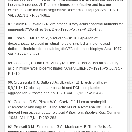
the visuak process VI. The lipid cjmposition of native and hexane-
extracted cattle rod outer segments// Biochem. et biophys. Acta.-1970.
Vol. 202.,N 2. - P. 374-381.
87. Salem N.J., Ward G.R. Are omega-3 fatty acids essential nutrients for
mam-mals?//WordRevNutr. Diet.-1993.-Vol. 72.-P. 128-147.
88. Tinoco J., Miljanich P., Medwadowski B. Depletion of
docosahezaenoic acid in retinal lipids of rats fed a linolenic acid
deficient, linoleic acid-containing dieV//Biochem. et biophys. Acta.-1977.
Vol. 486.- P. 575-58.
89. Cobias L., CUfton P.M., Abbey M. Effects offish vs fish-oil co-3 fatty
acid in mildly hypelipidemic males //AmerJ.Clin.Nutr.- 1991.-Vol.51,N 5.-
P. 1210
90. Gruglewski R.J., Salton J.A., Ubatuba F.B. Effects of all cis-
5,8,11,14,17-eicosapentaenoic acid and PGHs on platelet
aggregationZ/Prostaglandins.-1979.-Vol. 18,N3.-P. 453-478.
91. Goldman D.W., Pickett W.C., Goetzl E.J. Human neutrophil
chemotactic and degranulating activities of leukotriene BsCLTBs)
derived from eicosaneutaenoic acid // Biochem. Biophys Res. Commun.
-1983.- Vol.117,N.l. P. 282-288.
92. Prescott S.M., Zimmerman G.A., Morrison A. R. The effects of a