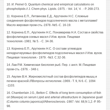
10. И. Peinel G. Quantum chemical and emrpirical calculations on
phospholipids // J. Chem phys. Lipids.-1975. - Vol. 14,' 4 . - P. 268-273.
11. Корнена Е.П., Литвинова Е.Д., Арутюнян Н.С. Сложные
соединения фосфолипидов подсолнечного масла с металлами//
Масло-жировая пром-сть.-1978.-№5.-С. 16-19.
12. Корнена Е.П., Арутюнян Н.С, Понамарева Н.А. Состав и свойства
фосфолипидов соевых масел // Изв. вузов. Пищевая
технология.-1981. № 5. - С. 34-36.
13. Корнена Е.П., Арутюнян Н.С. О составе углеводов
негидратируемых фосфолипидов подсолнечных масел // Изв. вузов.
Пищевая технология.- 1979. -№3. С.32-36.
14. Лав P.M. Химическая биология рыб. Пер. с англ. М.:Пищевая
пром-сть.-1976. - 348 с.
15. Акулин В.Н. Жирнокислотный состав фосфолипидов мышц и
печени красной./ЛВопросы ихтиологии.-1969.- Т. 9, N 6.-С. 1094
-1103.
16. Chamberlain J.G., Belton С. Effects of long term consumption of fish
oil (Maxepa) on serum Lipid and arterial ultrastructure in Japanese guail
(Cotumix cotumix japonica)//Atherosclerosis.-1987.-Vol. 68,N 1,2.-P. 95-
98.