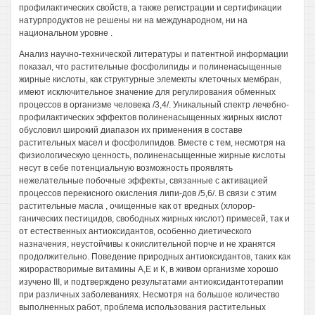
профилактических свойств, а также регистрации и сертификации
натурпродуктов не решены ни на международном, ни на
национальном уровне .
Анализ научно-технической литературы и патентной информации
показал, что растительные фосфолипиды и полиненасыщенные
жирные кислоты, как структурные элемекггы клеточных мембран,
имеют исключительное значение для регулирования обменных
процессов в организме человека /3,4/. Уникальный спектр лечебно-
профилактических эффектов полиненасыщенных жирных кислот
обусловил широкий диапазон их применения в составе
растительных масел и фосфолипидов. Вместе с тем, несмотря на
физиологическую ценность, полиненасыщенные жирные кислоты
несут в себе потенциальную возможность проявлять
нежелательные побочные эффекты, связанные с активацией
процессов перекисного окисления липи-дов /5,6/. В связи с этим
растительные масла , очищенные как от вредных (хлорор-
ганических пестицидов, свободных жирных кислот) примесей, так и
от естественных антиоксидантов, особенно диетического
назначения, неустойчивы к окислительной порче и не хранятся
продолжительно. Поведение природных антиоксидантов, таких как
жирорастворимые витамины А,Е и К, в живом организме хорошо
изучено III, и подтверждено результатами антиоксидантотерапии
при различных заболеваниях. Несмотря на большое количество
выполненных работ, проблема использования растительных