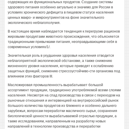
содержащих их функциональных продуктов. Создание системы
здорового питания особенно актуально и значимо для России в
условиях хронического дефицита в пищевом статусе населения
ценных макро- и микронутриентов на фоне значительного
экологического неблагополучия.
В настоящее время наблюдается тенденция к перегрузке рационов
жировыми продуктами животного происхождения, что объясняется
традиционными привычками питания, неоправдывающими себя в
современных условиях/1/.
Значительная роль в ухудшении здоровья населения отводится
неблагоприятной экологической обстановке, а также снижению
жизненного уровня населения, которые приводят к ослаблению
защитных функций, снижению стрессоустойчиво-сти организма под
влиянием этих факторов III.
Масложировая промышленность вырабатывает большой
ассортимент продукции, традиционно употребляемой всеми слоями
населения. Несмотря на спад производства в связи с переходом на
рыночные отношения и интервенцией на внутрироссийский рынок
большого количества продуктов из ближнего и особенно дальнего
зарубежья, вопросам переработки масличного сырья, сохранения
биологической ценности вырабатываемой отраслью продукции, а
также исследованиям, направленным на разработку новых
направлений в технологии производства и переработки