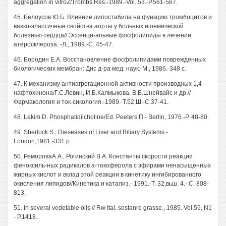
aggregation in vitroZ/Trombs Res.-1989.-Vol. 53.-P.561-567.
45. Белоусов Ю.Б. Влияние липостабила на функцию тромбоцитов и
вязко-эластичные свойства аорты у больных ишемической
болезнью сердца// Эссенци-апьные фосфолипиды в лечении
атеросклероза. -Л., 1989.-С. 45-47.
46. Бородин Е.А. Восстановление фосфолипидами поврежденных
биологических мембран: Дис д-ра мед. наук.-М., 1986.-348 с.
47. К механизму антиагрегационной активности производных 1,4-
нафтохинона/Г.С.Левин, И.Б.Калмыкова, В.Б.Шнейвайс и др.//
Фармакология и ток-сикология.-1989.-Т.52,Ш.-С 37-41.
48. Lekim D. Phosphatidilcholine/Ed. Peeters П.- Berlin, 1976.-Р. 48-80.
49. Sherlock S., Dieseases of Liver and Biliary Systems.-
London,1981.-331 p.
50. РемороваA.A., Рогинский B.A. Константы скорости реакции
феноксиль-ных радикалов а-токоферола с эфирами ненасыщенных
жирных кислот и вклад этой реакции в кинетику ингибированного
окисления липидов//Кинетика и катализ.- 1991.-Т. 32,вьш. 4.- С. 808-
813.
51. In several vedetable oils // Rw Ital. sostanre grasse., 1985. Vol.59, N1
- P.1418.