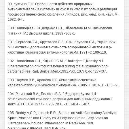
99. Кухтина E.H. Особенности действия природных
антиокислителей в системах in vivo и in vitro и их роль в регуляции
процессов перекисного окисления липидов. Дис. канд. хим. наук. М.,
1982.-94 с.
100. Павлоцкая Л.Ф.,Дуденко Н.В., Эйдельман М.М. Физиология
питания. М.: Высшая школа, 1989.-368 с.
101. Сергеева Т.И., Хрусталев С.А., Свинолупова СИ., Раушенбах
М.О Антиканцерогенная активность аскорбиновой кислоты и р-
каротина/ Клиническая вита-минология.-М, 1991.-С 109-110.
102. Handelman G.J., Kuijk F.J.G.M., Chatlerjee F.,Krinsky N.I.
Characterization of Products formed during the autoxidation of p-
carotene//Free Rad. Boil, et Med.-1991.-Vol. 10,N 6.-P. 427-437.
103. Наумов B.B., Храпова Н.Г. Хемилюминесцентные
характеристики уби-хинонов.//Биофизика. -1985. Т. 30, N 1. - С 5 - 9.
104. Рогинский В.А., Беляков В.А. 2,6-дитрет.бутил-1,4-
бензохиноновая спиновая ловушка для алкильных радикалов //
Докл. АН СССР. 1977 - Т. 237,№ 6. - С. 1404 - 1407.
105. Reddy А.С.Р., Lokesh B.R., Studies on Antiinflammatory Activity of
Spice Principes and Dietary со-З Polyunsaturated Fatty Acids on
Carrageenan-Jnduced Inflammation in Rats// Ann. Nutr.
Metabolism.-1994-Vol. 38,N 6.-P. 349