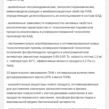
- выявленные гиполипидемические, гипохолестеринемические,
иммуномодели-рующие и мембранозащитные свойства ПАФ,
определяющие целесообразность их использования в составе БАД;
- выявленные зависимости поверхностно-активных свойств и
реологических характеристик от технологических параметров
процесса реализованы в усовершенствованной технологии
производства БАД;
- экспериментально апробированные и оптимизированные новые
технологические приемы усовершенствованной технологии
получения фосфолипидного продукта в электромагнитном
активаторе (магнитная индукция 0,60-0,65 Тл, скорость потока 1,0 м/
с, температура 40°С, эффективная вязкость продукта 0,2 Па-с);
пред
10 варительное смешивание ПАФ с оптимальным количеством
дезодорированного масла (20% к массе ПАФ);
- разработанные рецептуры нового продукта, оптимизированные
для достижения наилучших органолептических и физико-
химических показателей с учетом динамики накопления в них
продуктов перекисного окисления, лизоформ фосфоли-пидов и
максимальной медико-биологической активности;