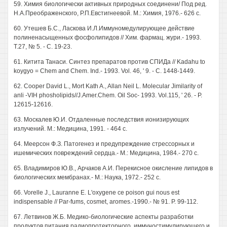
59. Химия биологически активных природных соединени/ Под ред.
Н.А.Преображенского, Р.П.Евстигнеевой. М.: Химия, 1976.- 626 с.
60. Утешев Б.С., Ласкова И.Л.Иммуномедулирующее действие
полиненасыщенных фосфолипидов // Хим. фармац. жури.- 1993.
Т.27, № 5. - С. 19-23.
61. Китита Танаси. Синтез препаратов против СПИДа // Kadahu to
koygyo = Chem and Chem. Ind.- 1993. Vol. 46, ' 9. - C. 1448-1449.
62. Cooper David L., Mort Kath A., Allan Neil L. Molecular Jimilarity of
anli -VIH phosholipids//J.Amer.Chem. Oil Soc- 1993. Vol.115, ' 26. - P.
12615-12616.
63. Москалев Ю.И. Отдаленные последствия ионизирующих
излучений. М.: Медицина, 1991. - 464 с.
64. Меерсон Ф.З. Патогенез и предупреждение стрессорных и
ишемических повреждений сердца.- М.: Медицина, 1984.- 270 с.
65. Владимиров Ю.В., Арчаков А.И. Перекисное окисление липидов в
биологических мембранах.- М.: Наука, 1972.- 252 с.
66. Vorelle J., Lauranne Е. L'oxygene ce poison gui nous est
indispensable // Par-fums, cosmet, aromes.-1990.- № 91. P. 99-112.
67. Летвинов Ж.Б. Медико-биологические аспекты разработки
продуктов питания радиопротекторного, иммуностимулирующего и