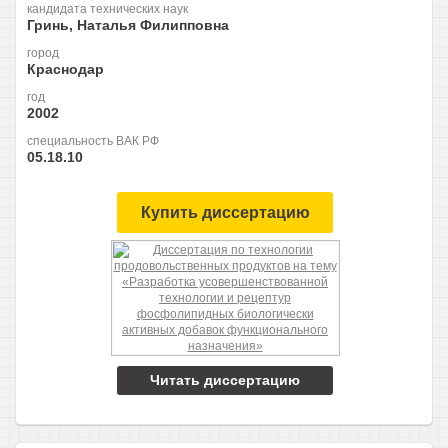
кандидата технических наук
Гринь, Наталья Филипповна
город
Краснодар
год
2002
специальность ВАК РФ
05.18.10
Купить диссертацию
Читать диссертацию