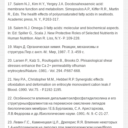
17. Salem N.J., Kim H.Y., Yergey J.A. Docdosahexaenoic acid:
membrane function and metabolism. Simopoulos A.P., Kiffer R.R., Martin
R., Eds. The health effects of polyunsaturated fatty acids in seafoods.
Academic press, N. Y., P.263-317.
18. Salem N.J. Omega-3 fatty acids: molecular and biochemical aspects.
In: Ed: Spiller G., Scala J. New Protective Roles of Selected Nutrients in
Human Nutrition. Alan R. Liss, N.Y.- P. 109-228.
19. Марч Д. Органическая химия. Реакции, механизмы и
структура.Пер.с англ.-М.: Мир, 1987.-Т. 3.-459 с.
20. Larsen Р., Katz S., Roufogalis В., Brooks D. Phisaiological shear
stresses enhance the Ca 2+ permeability ofhuman
erytrocytes//Nature.-1981.- Vol. 294.-P.667-668.
21. Ney P.A., Christopher M.M., Hebbel R.P. Synergistic effects
ofoxidation and deformation on eritrocyte monovalent cation leak //
Blood.-1990. Vol.75. - P.1192-1195.
22. Особенности влияния дипальмитоилфосфатидилхолина и его
структурныхфрагментов на перекисное окисление липидов
биологических мембран / Е.Б.Бурлакова, С.А. Аристархова,
Л.В.Федорова и др.//Биологические науки.-1991.-N. 9.-С-21-27.
23. Левин Г.С., Каменецкая Ц.Л., Дрегерис Я.Я. Влияние некоторых
1,4-нафтохинонов на липолиз при геморрагическом шоке//Вопр.