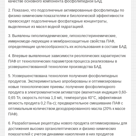
качестве основного компонента фосфолипидной БАД.
2. Показано, что подсолнечные активированные фосфолипиды по
физико-химическим показателям и биологической эффективности
превосходят подсолнечные фосфатидные концентраты,
выделенные из масел водной гидратацией.
3. Выявлены гиполипидемические, гипохолестеринемические,
иммуномоде-лирующие и мембранозащитные свойства ПАФ,
определяющие целесообразность их использования в составе БАД.
4. Впервые выявленные зависимости реологических характеристик
ПАФ от технологических параметров процесса реализованы в
усовершенствованной технологии производства БАД.
5. Усовершенствована технология получения фосфолипидных
продуктов. Экспериментально апробированы и оптимизированы
новые технологические приемы: получение фосфолипидного
продукта в электромагнитном активаторе (магнитная индукция 0,60-
0,65 Тл, скорость потока 1,0 м/с, температура 40°С, эффективная
вязкость продукта 0,2 Па-с); предварительное смешивание ПАФ с
оптимальным количеством дезодорированного масла (20% к массе
ПАФ).
6. Разработанные рецептуры нового продукта оптимизированы для
достижения высоких органолептических и физико-химических
показателей с учетом динамики накопления в них продуктов