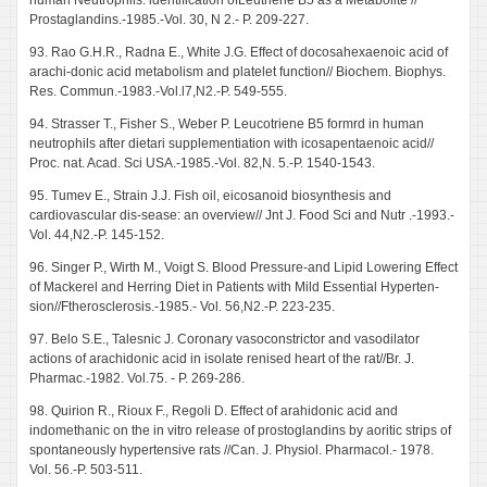
human Neutrophils: identification ofLeutriene B5 as a Metabolite //
Prostaglandins.-1985.-Vol. 30, N 2.- P. 209-227.
93. Rao G.H.R., Radna E., White J.G. Effect of docosahexaenoic acid of
arachi-donic acid metabolism and platelet function// Biochem. Biophys.
Res. Commun.-1983.-Vol.l7,N2.-P. 549-555.
94. Strasser Т., Fisher S., Weber P. Leucotriene B5 formrd in human
neutrophils after dietari supplementiation with icosapentaenoic acid//
Proc. nat. Acad. Sci USA.-1985.-Vol. 82,N. 5.-P. 1540-1543.
95. Tumev E., Strain J.J. Fish oil, eicosanoid biosynthesis and
cardiovascular dis-sease: an overview// Jnt J. Food Sci and Nutr .-1993.-
Vol. 44,N2.-P. 145-152.
96. Singer P., Wirth M., Voigt S. Blood Pressure-and Lipid Lowering Effect
of Mackerel and Herring Diet in Patients with Mild Essential Hyperten-
sion//Ftherosclerosis.-1985.- Vol. 56,N2.-P. 223-235.
97. Belo S.E., Talesnic J. Coronary vasoconstrictor and vasodilator
actions of arachidonic acid in isolate renised heart of the rat//Br. J.
Pharmac.-1982. Vol.75. - P. 269-286.
98. Quirion R., Rioux F., Regoli D. Effect of arahidonic acid and
indomethanic on the in vitro release of prostoglandins by aoritic strips of
spontaneously hypertensive rats //Can. J. Physiol. Pharmacol.- 1978.
Vol. 56.-P. 503-511.