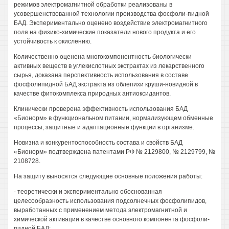
режимов электромагнитной обработки реализованы в
усовершенствованной технологии производства фосфоли-пидной
БАД. Экспериментально оценено воздействие электромагнитного
поля на физико-химические показатели нового продукта и его
устойчивость к окислению.
Количественно оценена многокомпонентность биологически
активных веществ в углекислотных экстрактах из лекарственного
сырья, доказана перспективность использования в составе
фосфолипидной БАД экстракта из облепихи круши-новидной в
качестве фитокомплекса природных антиоксидантов.
Клинически проверена эффективность использования БАД
«Бионорм» в функциональном питании, нормализующем обменные
процессы, защитные и адаптационные функции в организме.
Новизна и конкурентоспособность состава и свойств БАД
«Бионорм» подтверждена патентами РФ № 2129800, № 2129799, №
2108728.
На защиту выносятся следующие основные положения работы:
- теоретически и экспериментально обоснованная
целесообразность использования подсолнечных фосфолипидов,
выработанных с применением метода электромагнитной и
химической активации в качестве основного компонента фосфоли-
пидной БАД;