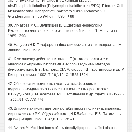
38. Torhovskaya T.J., Khalilov E.M., Kaliman M. A. et
alV/Phasphatidilcholine (Polyenephoshatidilcholine/PPC): Effect on Cell
Membranesand Transport of Cholesterol/Eds A.I.Arhacov K.J.
Grundermann.-Bingen/Rhein.-l 989.-P. 99.
39. Игнатова M.C., Вельтищев Ю.Е. Детская нефрология:
Руководство для врачей.- 2-е изд., перераб. и доп.- Л.: Медицина,
1989.- 290с.
40. Надиров Н.К. Токоферолы биологически активные вещества.- М. :
Знание, 1981.- 63 с.
41. К механизму действия витамина Е (а-токоферола) и его
аналогов с жирными кислотами и их производными методом
флуориметрии/ В.В.Чудинова, СМ. Алексеев, Р.П. Евстигнеева и др. //
Биоорган, химия.-1992.-Т. 18,N12.-C. 1528-1534.
42. Образование комплекса между а-токоферолом и
гидропероксидами жирных кислот в гомогенных растворах/
В.В.Чудинова, СМ. Алексеев, Р.П. Евстигнеева и др. //Докл. AH.-1992.-
T.322.,N4.-C. 773-776.
43. Влияние антиоксидантов на стабильность полиненасыщенных
жирных кислот/ P.M. Абдуллабекова., Н.К.Бабанова, Е.В. Патокина и
др.//Фармация.-1988.-Т. 37,N 1.-С. 38-41.
44. Aviram М. Modified forms of low density lipoprotein affect platelet