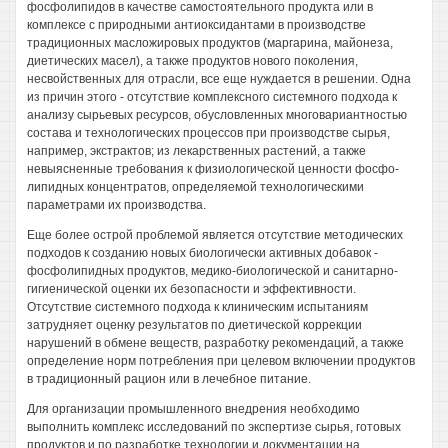
фосфолипидов в качестве самостоятельного продукта или в
комплексе с природными антиоксидантами в производстве
традиционных масложировых продуктов (маргарина, майонеза,
диетических масел), а также продуктов нового поколения,
несвойственных для отрасли, все еще нуждается в решении. Одна
из причин этого - отсутствие комплексного системного подхода к
анализу сырьевых ресурсов, обусловленных многовариантностью
состава и технологических процессов при производстве сырья,
например, экстрактов; из лекарственных растений, а также
невыясненные требования к физиологической ценности фосфо-
липидных концентратов, определяемой технологическими
параметрами их производства.
Еще более острой проблемой является отсутствие методических
подходов к созданию новых биологически активных добавок -
фосфолипидных продуктов, медико-биологической и санитарно-
гигиенической оценки их безопасности и эффективности.
Отсутствие системного подхода к клиническим испытаниям
затрудняет оценку результатов по диетической коррекции
нарушений в обмене веществ, разработку рекомендаций, а также
определение норм потребления при целевом включении продуктов
в традиционный рацион или в лечебное питание.
Для организации промышленного внедрения необходимо
выполнить комплекс исследований по экспертизе сырья, готовых
продуктов и по разработке технологии и документации на