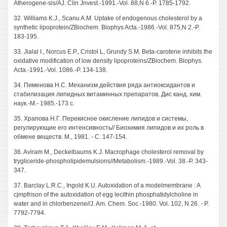
Atherogene-sis/AJ. Clin Jnvest.-1991.-Vol. 88,N 6.-P. 1785-1792.
32. Williams K.J., Scanu A.M. Uptake of endogenous cholesterol by a
synthetic lipoprotein/ZBiochem. Biophys Acta.-1986.-Vol. 875,N 2.-P.
183-195.
33. Jialal I., Norcus E.P., Cristol L, Grundy S.M. Beta-carotene inhibits the
oxidative modification of low density lipoproteins/ZBiochem. Biophys.
Acta.-1991.-Vol. 1086.-P. 134-138.
34. Пименова H.C. Механизм действия ряда антиоксидантов и
стабилизация липидных витаминных препаратов. Дис канд. хим.
наук.-М.- 1985.-173 с.
35. Храпова Н.Г. Перекисное окисление липидов и системы,
регулирующие его интенсивность// Биохимия липидов и их роль в
обмене веществ. М., 1981. - С. 147-154.
36. Aviram М., Deckelbaums K.J. Macrophage cholesterol removal by
trygliceride-phospholipidemulsions//Metabolism.-1989.-Vol. 38.-P. 343-
347.
37. Barclay L.R.C., Ingold K.U. Autoxidation of a modelmembrane : A
cjmpfrison of the autoxidation of egg lecithin phosphatidylcholine in
water and in chlorbenzene//J. Am. Chem. Soc.-1980. Vol. 102, N 26. - P.
7792-7794.