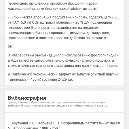
перекисного окисления и лизоформ фосфо-липидов и
максимальной медико-биологической эффективности.
7. Клиническая апробация продукта «Бионорм», содержащего 75,0
% ПАФ, 5,0 %) СОг-экстракта облепихи и 20 % ДМ подтвердила
планируемое благоприятное воздействие на организм:
нормализацию обменных процессов, иммуномоде-лирующее,
гепатозащитное и гипотензивное воздействия на организм.
98
8. Разработаны рекомендации по использованию фосфолипидной
Б АД в качестве самостоятельного функционального продукта, а
также в качестве компонента маргарина для диетического питания.
9. Фактический экономический эффект от выпуска опытной партии
«Бионорма» (450 кг) составил 24,29 т.р.
Библиография
Гринь, Наталья Филипповна, диссертация по теме Технология чая,
табака и биологически активных веществ и субтропических культур
1. Арутюнян Н.С. , Корнена Е.П. Фосфолипиды растительных масел.
М.: Агропромиздат, 1986. - 256 с.