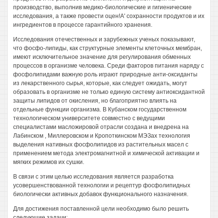
производство, выполнив медико-биологические и гигиенические
исследования, а также провести оцен!А' сохранности продуктов и их
ингредиентов в процессе гарантийного хранения.
Исследования отечественных и зарубежных ученых показывают,
что фосфо-липиды, как структурные элементы клеточных мембран,
имеют исключительное значение для регулирования обменных
процессов в организме человека. Среди факторов питания наряду с
фосфолипидами важную роль играют природные анти-оксиданты
из лекарственного сырья, которые, как следует ожидать, могут
образовать в организме не только единую систему антиоксидантной
защиты липидов от окисления, но благоприятно влиять на
отдельные функции организма. В Кубанском государственном
технологическом университете совместно с ведущими
специалистами масложировой отрасли создана и внедрена на
Лабинском , Миллеровском и Кропоткинском МЭЗах технология
выделения нативных фосфолипидов из растительных масел с
применением метода электромагнитной и химической активации и
мягких режимов их сушки.
В связи с этим целью исследования является разработка
усовершенствованной технологии и рецептур фосфолипидных
биологически активных добавок функционального назначения.
Для достижения поставленной цели необходимо было решить
следующие задачи: