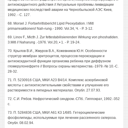
антиоксидантного действия // Актуальные проблемы ликвидации
медицинских последствий аварии на Чернобыльской АЭС Киев,
1992. - С. 127.
68. Morsel J. Fortsehritlsbericht Lipid Peoxydation. I Mitl
primarreaktionen// Nah-rung.- 1990. Vol.34, Ч. - P. 3-12.
69. Linov F., Micth J. Zur fettestabilisierenden Wirkung von phoshatiden.
3.Mitl // Naharung .-1976. Vol.20, • 1. - P. 19-24.
70. Крылов В.И., Жмуров B.A., Кожевников Ю.Н. Особенности
структур мембран эритроцитов, процессов пероксидации и
антиоксидантной функции организма ребенка при диффузном
гломерулонефрите // Вопросы охраны материнства.-1979.-№ 10.-С.
28-32.
71. П. 5230916 США, МКИ А23 В4/14. Комплекс аскорбиновой
кислоты с антиоктислительными свойствами и улучшение его
растворимости в липидных материалах. Опубл. 27.07.93.
72. С.И. Рябов. Нефротический синдром.-СПб.: Гиппократ, 1992.-352
с.
73. П. 5284836 США, МКИ А61 КЗ 1/685. Гетероциклические
фосфолипиды, используемые при лечении рассеянного склероза.
Опубл. 08.02.94.