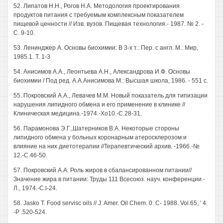
52. Липатов H.H., Рогов H.A. Методология проектирования
продуктов питания с требуемым комплексным показателем
пищевой ценности // Изв. вузов. Пищевая технология.- 1987. № 2. -
С. 9-10.
53. Ленинджер А. Основы биохимии: В 3-х т.: Пер. с англ. М.: Мир,
1985.1. Т. 1-3
54. Анисимов A.A., Леонтьева А.Н., Александрова И.Ф. Основы
биохимии / Под ред. А.А.Анисимова М.: Высшая школа, 1986. - 551 с.
55. Покровский A.A., Левачев М.М. Новый показатель для типизации
нарушения липидного обмена и его применение в клинике //
Клиническая медицина.-1974.-Хо10.-С.28-31.
56. Парамонова Э.Г.,Шатерников В.А. Некоторые стороны
липидного обмена у больных коронарным атеросклерозом и
влияние на них диетотерапии //Терапевтический архив. -1966.-№
12.-С.46-50.
57. Покровский A.A. Роль жиров в сбалансированном питании//
Значение жира в питании: Труды 111 Всесоюз. науч. конференции.-
Л., 1974.-C.l-24.
58. Jasko Т. Food servisc oils // J. Amer. Oil Chem. 0. С- 1988. Vol.65, ' 4.
-P .520-524.