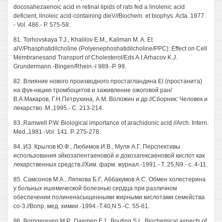
docosahezaenoic acid in retinal lipids of rats fed a linolenic acid
deficient, linoleic acid-containing dieV//Biochem. et biophys. Acta. 1977.
- Vol. 486.- P. 575-58.
81. Torhovskaya T.J., Khalilov E.M., Kaliman M. A. Et
alV/Phasphatidilcholine (Polyenephoshatidilcholine/PPC): Effect on Cell
Membranesand Transport of Cholesterol/Eds A.I.Arhacov K.J.
Grundermann.-Bingen/Rhein.-l 989.-P. 99.
82. Влияние нового производного простагландина El (простанита)
на фук-нкцию тромбоцитов и заживление ожоговой ран/
В.А.Макаров, Г.Н.Петрухина, A.M. Воложин и др.//Сборник: Человек и
лекарство. М.,1995.- С. 213-214.
83. Ramwell P.W. Biological importance of arachidonic acid //Arch. Intern.
Med.,1981.-Vol. 141. P. 275-278.
84. ИЗ. Крылов Ю.Ф., Любимов И.В., Муля А.Г. Перспективы
использования эйкозапентаеновой и докозагексаеновой кислот как
лекарственных средств.//Хим. фарм. журнал.-1991.- Т. 25,N9.- с. 4-11.
85. Самсонов М.А., Ляпкова Б.Г, Аббакумов А.С. Обмен холестерина
у больных ишемической болезнью сердца при различном
обеспечении полиненасыщенными жирными кислотами семейства
со-3.//Вопр. мед. химии.-1994.-T.40,N 5.-С. 55-61.
86. Borggereven М.Р., Daemen F.J., Bouting S.L. Biochemical aspects of