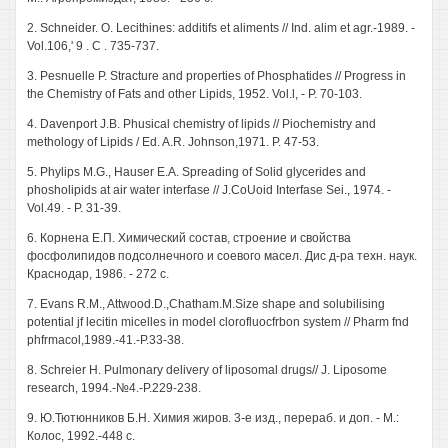
2. Schneider. О. Lecithines: additifs et aliments // Ind. alim et agr.-1989. -
Vol.106,' 9 . С . 735-737.
3. Pesnuelle P. Stracture and properties of Phosphatides // Progress in
the Chemistry of Fats and other Lipids, 1952. Vol.l, - P. 70-103.
4. Davenport J.B. Phusical chemistry of lipids // Piochemistry and
methology of Lipids / Ed. A.R. Johnson,1971. P. 47-53.
5. Phylips M.G., Hauser E.A. Spreading of Solid glycerides and
phosholipids at air water interfase // J.CoUoid Interfase Sei., 1974. -
Vol.49. - P. 31-39.
6. Корнена Е.П. Химический состав, строение и свойства
фосфолипидов подсолнечного и соевого масел. Дис д-ра техн. наук.
Краснодар, 1986. - 272 с.
7. Evans R.M., Attwood.D.,Chatham.M.Size shape and solubilising
potential jf lecitin micelles in model clorofluocfrbon system // Pharm fnd
phfrmacol,1989.-41.-P.33-38.
8. Schreier H. Pulmonary delivery of liposomal drugs// J. Liposome
research, 1994.-№4.-P.229-238.
9. Ю.Тютюнников Б.Н. Химия жиров. 3-е изд., перераб. и доп. - М.:
Колос, 1992.-448 с.