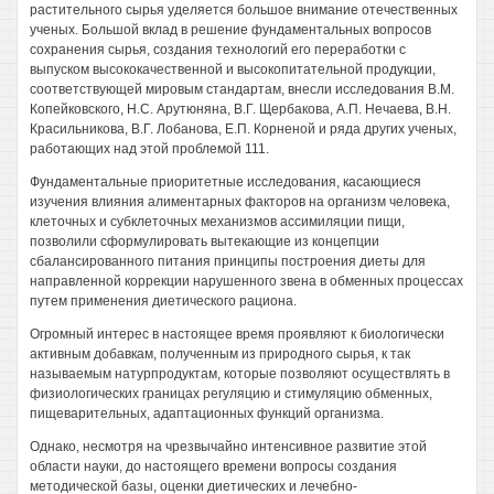
растительного сырья уделяется большое внимание отечественных
ученых. Большой вклад в решение фундаментальных вопросов
сохранения сырья, создания технологий его переработки с
выпуском высококачественной и высокопитательной продукции,
соответствующей мировым стандартам, внесли исследования В.М.
Копейковского, Н.С. Арутюняна, В.Г. Щербакова, А.П. Нечаева, В.Н.
Красильникова, В.Г. Лобанова, Е.П. Корненой и ряда других ученых,
работающих над этой проблемой 111.
Фундаментальные приоритетные исследования, касающиеся
изучения влияния алиментарных факторов на организм человека,
клеточных и субклеточных механизмов ассимиляции пищи,
позволили сформулировать вытекающие из концепции
сбалансированного питания принципы построения диеты для
направленной коррекции нарушенного звена в обменных процессах
путем применения диетического рациона.
Огромный интерес в настоящее время проявляют к биологически
активным добавкам, полученным из природного сырья, к так
называемым натурпродуктам, которые позволяют осуществлять в
физиологических границах регуляцию и стимуляцию обменных,
пищеварительных, адаптационных функций организма.
Однако, несмотря на чрезвычайно интенсивное развитие этой
области науки, до настоящего времени вопросы создания
методической базы, оценки диетических и лечебно-