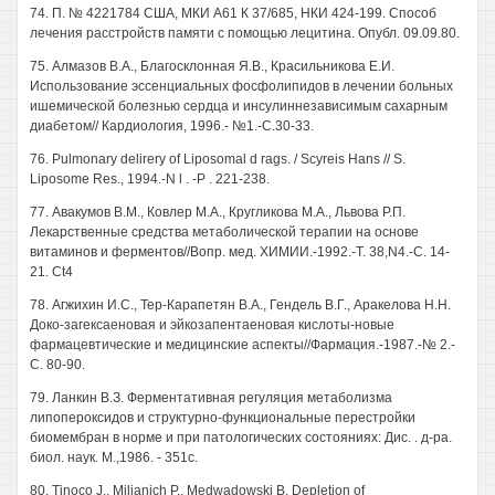
74. П. № 4221784 США, МКИ А61 К 37/685, НКИ 424-199. Способ
лечения расстройств памяти с помощью лецитина. Опубл. 09.09.80.
75. Алмазов В.А., Благосклонная Я.В., Красильникова Е.И.
Использование эссенциальных фосфолипидов в лечении больных
ишемической болезнью сердца и инсулиннезависимым сахарным
диабетом// Кардиология, 1996.- №1.-С.30-33.
76. Pulmonary delirery of Liposomal d rags. / Scyreis Hans // S.
Liposome Res., 1994.-N l . -P . 221-238.
77. Авакумов В.М., Ковлер М.А., Кругликова М.А., Львова Р.П.
Лекарственные средства метаболической терапии на основе
витаминов и ферментов//Вопр. мед. ХИМИИ.-1992.-Т. 38,N4.-C. 14-
21. Ct4
78. Агжихин И.С., Тер-Карапетян В.А., Гендель В.Г., Аракелова Н.Н.
Доко-загексаеновая и эйкозапентаеновая кислоты-новые
фармацевтические и медицинские аспекты//Фармация.-1987.-№ 2.-
С. 80-90.
79. Ланкин В.З. Ферментативная регуляция метаболизма
липопероксидов и структурно-функциональные перестройки
биомембран в норме и при патологических состояниях: Дис. . д-ра.
биол. наук. М.,1986. - 351с.
80. Tinoco J., Miljanich P., Medwadowski В. Depletion of