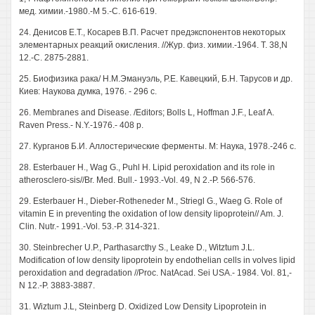
мед. химии.-1980.-М 5.-С. 616-619.
24. Денисов Е.Т., Косарев В.П. Расчет предэкспонентов некоторых
элементарных реакций окисления. //Жур. физ. химии.-1964. Т. 38,N
12.-С. 2875-2881.
25. Биофизика рака/ Н.М.Эмануэль, P.E. Кавецкий, Б.Н. Тарусов и др.
Киев: Наукова думка, 1976. - 296 с.
26. Membranes and Disease. /Editors; Bolls L, Hoffman J.F., Leaf A.
Raven Press.- N.Y.-1976.- 408 p.
27. Курганов Б.И. Аллостерические ферменты. М: Наука, 1978.-246 с.
28. Esterbauer Н., Wag G., Puhl Н. Lipid peroxidation and its role in
atherosclero-sis//Br. Med. Bull.- 1993.-Vol. 49, N 2.-P. 566-576.
29. Esterbauer H., Dieber-Rotheneder M., Striegl G., Waeg G. Role of
vitamin E in preventing the oxidation of low density lipoprotein// Am. J.
Clin. Nutr.- 1991.-Vol. 53.-P. 314-321.
30. Steinbrecher U.P., Parthasarcthy S., Leake D., Witztum J.L.
Modification of low density lipoprotein by endothelian cells in volves lipid
peroxidation and degradation //Proc. NatAcad. Sei USA.- 1984. Vol. 81,-
N 12.-P. 3883-3887.
31. Wiztum J.L, Steinberg D. Oxidized Low Density Lipoprotein in