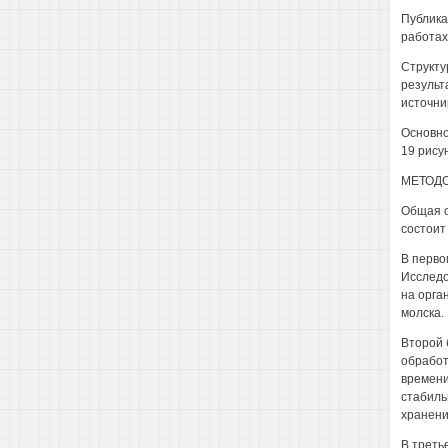
Публика
работах
Структу
результ
источни
Основно
19 рисун
МЕТОД
Общая с
состоит
В перво
Исследо
на орга
молска.
Второй 
обработ
времени
стабиль
хранени
В треть