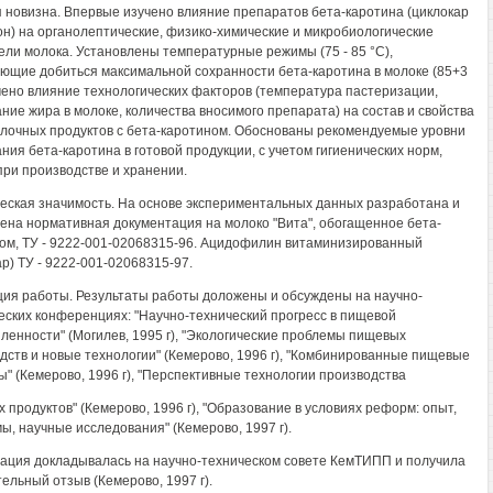
 новизна. Впервые изучено влияние препаратов бета-каротина (циклокар
он) на органолептические, физико-химические и микробиологические
ели молока. Установлены температурные режимы (75 - 85 °С),
ющие добиться максимальной сохранности бета-каротина в молоке (85+3
чено влияние технологических факторов (температура пастеризации,
ние жира в молоке, количества вносимого препарата) на состав и свойства
лочных продуктов с бета-каротином. Обоснованы рекомендуемые уровни
ния бета-каротина в готовой продукции, с учетом гигиенических норм,
при производстве и хранении.
еская значимость. На основе экспериментальных данных разработана и
ена нормативная документация на молоко "Вита", обогащенное бета-
ом, ТУ - 9222-001-02068315-96. Ацидофилин витаминизированный
ар) ТУ - 9222-001-02068315-97.
ия работы. Результаты работы доложены и обсуждены на научно-
еских конференциях: "Научно-технический прогресс в пищевой
енности" (Могилев, 1995 г), "Экологические проблемы пищевых
дств и новые технологии" (Кемерово, 1996 г), "Комбинированные пищевые
ы" (Кемерово, 1996 г), "Перспективные технологии производства
 продуктов" (Кемерово, 1996 г), "Образование в условиях реформ: опыт,
ы, научные исследования" (Кемерово, 1997 г).
ация докладывалась на научно-техническом совете КемТИПП и получила
ельный отзыв (Кемерово, 1997 г).