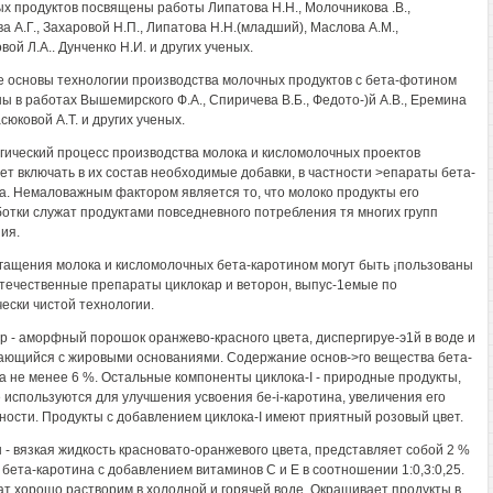
х продуктов посвящены работы Липатова H.H., Молочникова .В.,
а А.Г., Захаровой Н.П., Липатова Н.Н.(младший), Маслова А.М.,
ой Л.А.. Дунченко Н.И. и других ученых.
 основы технологии производства молочных продуктов с бета-фотином
ы в работах Вышемирского Ф.А., Спиричева В.Б., Федото-)й A.B., Еремина
сюковой А.Т. и других ученых.
гический процесс производства молока и кисломолочных проектов
ет включать в их состав необходимые добавки, в частности >епараты бета-
а. Немаловажным фактором является то, что молоко продукты его
отки служат продуктами повседневного потребления тя многих групп
ия.
гащения молока и кисломолочных бета-каротином могут быть ¡пользованы
течественные препараты циклокар и веторон, выпус-1емые по
чески чистой технологии.
р - аморфный порошок оранжево-красного цвета, диспергируе-э1й в воде и
ющийся с жировыми основаниями. Содержание основ->го вещества бета-
а не менее 6 %. Остальные компоненты циклока-I - природные продукты,
 используются для улучшения усвоения бе-i-каротина, увеличения его
ности. Продукты с добавлением циклока-I имеют приятный розовый цвет.
 - вязкая жидкость красновато-оранжевого цвета, представляет собой 2 %
 бета-каротина с добавлением витаминов С и Е в соотношении 1:0,3:0,25.
т хорошо растворим в холодной и горячей воде. Окрашивает продукты в