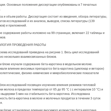
ции. Основные положения диссертации опубликованы в 7 печатных
.
ра и объем работы. Диссертация состоит из введения, обзора литературы,
атов исследований и их анализа, выводов, списка литературы (139
ков) и приложений.
е содержание работы изложено на 99 страницах, включает 22 таблицы и
ков.
ОЛОГИЯ ПРОВЕДЕНИЯ РАБОТЫ
хема исследований приведена на рисунке 1. Весь цикл исследований
 из нескольких взаимосвязанных блоков.
м блоке изучали содержание бета-каротина в модельном молоке.
вали влияние вносимых препаратоз бета-каротина (циклокар и веторон)
нолептические, физико-химические и микробиологические показатели
блок исследований посвящен изучению влияния режимов тепловой
ки молоха в пределах температур от 65 до 95 °С ( с интервалом 10 °С) и
 выдержки 5 мин на стабильность бета-каротина. Исследована
ность бета-каротина в молохе и молочных продуктах в течении 3 суток
я.
ем блоке установлено влияние вносимого количества бета-каротина,