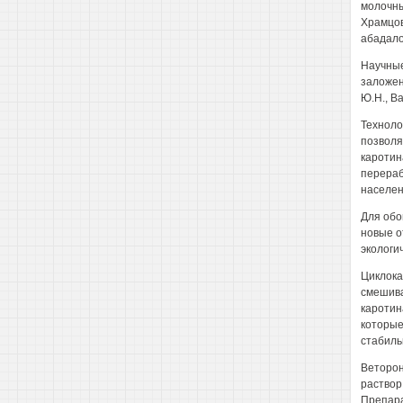
молочны
Храмцов
абадалов
Научные
заложен
Ю.Н., Ва
Техноло
позволя
каротин
перераб
населен
Для обо
новые о
экологи
Циклока
смешива
каротин
которые
стабиль
Веторон
раствор
Препара