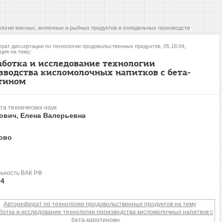
логия мясных, молочных и рыбных продуктов и холодильных производств
рат диссертации по технологии продовольственных продуктов, 05.18.04,
ция на тему:
аботка и исследование технологии
зводства кисломолочных напитков с бета-
тином
та технических наук
ович, Елена Валерьевна
ово
ьность ВАК РФ
04