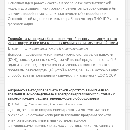
Основная идея работы состоит в разработке математической
модели для задачи планирования ремонтов, которая сводила бы
сложную переборную задачу практически к беспереборной.
Основой такой модели явились разработка метода ПИОНЕР и его
формализация
Разработка методики обеспечения устойчивости промежуточных
узлов нагрузки при асинхронных режимах по межсистемной связи
1984
Расстригин, Алексей Константинович
Вопросы нарушения устойчивости комплексных узлов нагрузки
(КУН), присоединенных к МС, при АР по ней представляют собой
один из сложных, недостаточно изученных и важных аспектов
проблемы результирующей устойчивости, решение которых будет
способствовать повышению надежности и живучести ЕЭС СССР
Разработка методики расчета токов короткого замыкания во
времени и их исследование в электроэнергетических системах с
высокой концентрацией генерирующего оборудования
1984
Масленников, Вячеслав Алексеевич
Однако, основным направлением развития математического
обеспечения осталось совершенствование программ расчета
электрических величин в квазиустановившихся
сложнонесимметричных режимах и при коротких замыканиях в