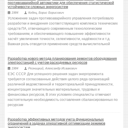
противоаварийной автоматики для обеспечения статистической
устойчивости сложных энергосистем
1984
Кобец, Борис Борисович
Усложнение задач противоаварийного управления потребовало
разработки и внедрения соответствующего комплекса технических
средств ПА, отвечающего современным технологическим
требованиям, и обеспечивающего повышение эффективности
засчёт увеличения точности, селективности, надёжности и т.д.
Важная роль отводится применению средств вычислительной
Разработка нового метода планирования ремонтов оборудования
электростанций с учетом расходуемых ресурсов
1984
Резницкий, Александр Исаакович
ЕЭС СССР. Для успешного решения задач энергоремонта
требуются согласованные действия целого ряда организаций
различной ведомственной и территориальной принадлежности,
концентрация значительных материальных, трудовых и
финансовых ресурсов, В этих условиях специалисты отмечают
настоятельную необходимость составления сбалансированных по
ресурсам
Разработка эффективных методов учета функциональных
ограничений в задачах оперативной оптимизации режимов
энергосистем