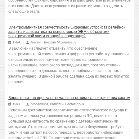
особенностей функционирования и взаимодействия всех элементов
этих систем. Достаточно условно в их развитии можно выделить
следующие этапы
Электромагнитная совместимость цифровых устройств релейной
защиты и автоматики на основе микро-ЭВМ с объектами
электрической части станций и подстанций
1984
Лесин, Николай Михайлович
В заключении следует отметить, что обеспечение
электромагнитной совместимости цифровых устройств управления
относительно новое научно-техническое направление,
насчитывающее, всего около пятнадцати лет, поэтому степень
разрешенности отдельных аспектов проблемы оставляет пока
желать лучшего. В данной работе сделана одна из первых попыток
решения
Вероятностная оценка оптимальных режимов электрических систем
1983
Медведков, Виталий Васильевич
Основным достоинством вероятностно-статистического подхода к
задачам анализа установившихся режимов ЭС, является его
большая адекватность по сравнению с детерминистическими
методами. Стохастические методы анализа безусловно требуют
увеличения затрат на сбор, передачу, переработку информации,
используемой в АСДУ. Однако они открывают и качественно