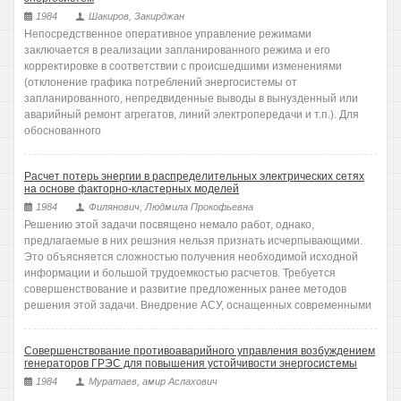
1984
Шакиров, Закирджан
Непосредственное оперативное управление режимами
заключается в реализации запланированного режима и его
корректировке в соответствии с происшедшими изменениями
(отклонение графика потреблений энергосистемы от
запланированного, непредвиденные выводы в вынузденный или
аварийный ремонт агрегатов, линий электропередачи и т.п.). Для
обоснованного
Расчет потерь энергии в распределительных электрических сетях
на основе факторно-кластерных моделей
1984
Филянович, Людмила Прокофьевна
Решению этой задачи посвящено немало работ, однако,
предлагаемые в них решэния нельзя признать исчерпывающими.
Это объясняется сложностью получения необходимой исходной
информации и большой трудоемкостью расчетов. Требуется
совершенствование и развитие предложенных ранее методов
решения этой задачи. Внедрение АСУ, оснащенных современными
Совершенствование противоаварийного управления возбуждением
генераторов ГРЭС для повышения устойчивости энергосистемы
1984
Муратаев, амир Аслахович