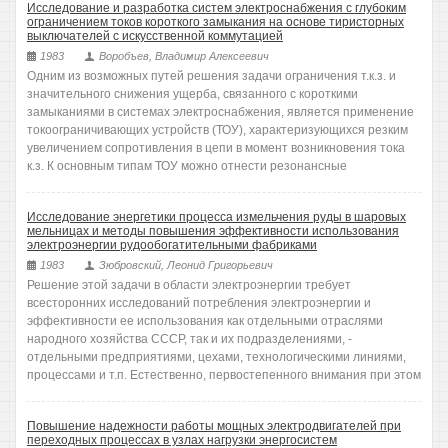
Исследование и разработка систем электроснабжения с глубоким
ограничением токов короткого замыкания на основе тиристорных
выключателей с искусственной коммутацией
1983
Воробъев, Владимир Алексеевич
Одним из возможных путей решения задачи ограничения т.к.з. и
значительного снижения ущерба, связанного с короткими
замыканиями в системах электроснабжения, является применение
токоограничивающих устройств (ТОУ), характеризующихся резким
увеличением сопротивления в цепи в момент возникновения тока
к.з. К основным типам ТОУ можно отнести резонансные
Исследование энергетики процесса измельчения руды в шаровых
мельницах и методы повышения эффективности использования
электроэнергии рудообогатительными фабриками
1983
Зюбровский, Леонид Григорьевич
Решение этой задачи в области электроэнергии требует
всесторонних исследований потребления электроэнергии и
эффективности ее использования как отдельными отраслями
народного хозяйства СССР, так и их подразделениями, -
отдельными предприятиями, цехами, технологическими линиями,
процессами и т.п. Естественно, первостепенного внимания при этом
Повышение надежности работы мощных электродвигателей при
переходных процессах в узлах нагрузки энергосистем