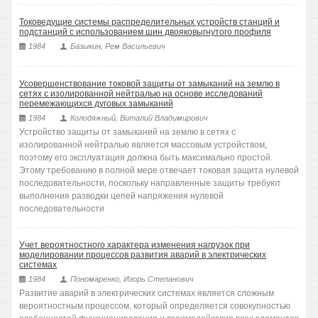
Токоведущие системы распределительных устройств станций и
подстанций с использованием шин двояковыгнутого профиля
1984
Базыкин, Рем Васильевич
Усовершенствование токовой защиты от замыканий на землю в
сетях с изолированной нейтралью на основе исследований
перемежающихся дуговых замыканий
1984
Колодяжный, Виталий Владимирович
Устройство защиты от замыканий на землю в сетях с
изолированной нейтралью является массовым устройством,
поэтому его эксплуатация должна быть максимально простой.
Этому требованию в полной мере отвечает токовая защита нулевой
последовательности, поскольку направленные защиты требуют
выполнения разводки цепей напряжения нулевой
последовательности
Учет вероятностного характера изменения нагрузок при
моделировании процессов развития аварий в электрических
системах
1984
Пономаренко, Игорь Степанович
Развитие аварий в электрических системах является сложным
вероятностным процессом, который определяется совокупностью