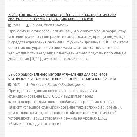
Выбор оптимальных режимов работы электроэнергетических
систем на основе многокритериального анализа
1983
Саидов, Умар Окилович
Проблема многоцелевой оптимизации включает в себя разработку
методов планирования развития энергосистем, принципов, методов
и средств управления режимами функционирования ЭЭС. При этом
oneративное управление режимами системы основывается на
необходимости внедрения кибернетического подхода к проблемам
управления [ 6,27 ] , имеющего в своей основе
Выбор рационального метода утяжеления для расчетов
статической устойчивости при проектировании энергосистем
1983
Осовенко, Валерий Владимирович
Приведенные данные показывают, что создание и
функционирование ЕЭС СССР выдвигает перед
электроэнергетиками новые проблемы, от решения которых
зависит успешное функционирование такой сложной системы. К
ним относятся и те, что связаны с обеспечением статической
устойчивости и существования режима на уровнях ЕЭС,
объединенных диспетчерских