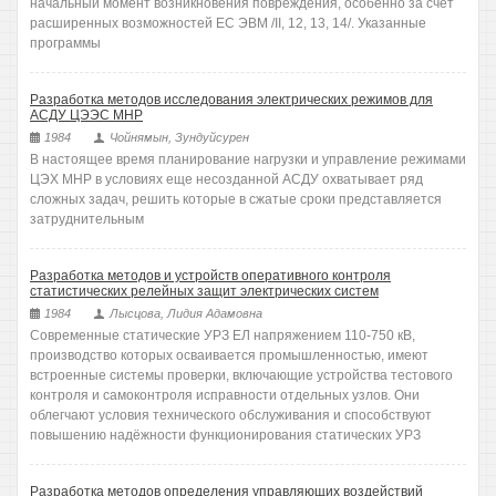
начальный момент возникновения повреждения, особенно за счет
расширенных возможностей ЕС ЭВМ /II, 12, 13, 14/. Указанные
программы
Разработка методов исследования электрических режимов для
АСДУ ЦЭЭС МНР
1984
Чойнямын, Зундуйсурен
В настоящее время планирование нагрузки и управление режимами
ЦЭХ МНР в условиях еще несозданной АСДУ охватывает ряд
сложных задач, решить которые в сжатые сроки представляется
затруднительным
Разработка методов и устройств оперативного контроля
статистических релейных защит электрических систем
1984
Лысцова, Лидия Адамовна
Современные статические УРЗ ЕЛ напряжением 110-750 кВ,
производство которых осваивается промышленностью, имеют
встроенные системы проверки, включающие устройства тестового
контроля и самоконтроля исправности отдельных узлов. Они
облегчают условия технического обслуживания и способствуют
повышению надёжности функционирования статических УРЗ
Разработка методов определения управляющих воздействий