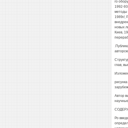
го обор
1992-93
методы 
1989г/,
внедрен
новых л
Киев, 19
перераб
.Публик
авторск
Структу
глав, в
Изложен
рисунка
зарубеж
Автор в
научные
СОДЕР
Ро введ
определ