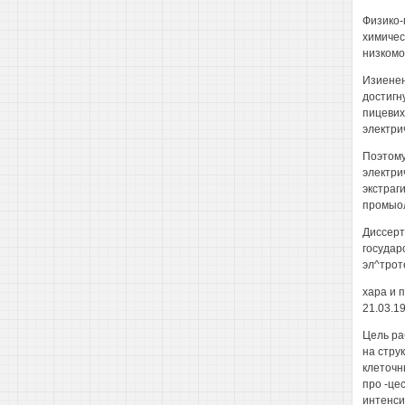
Физико-
химичес
низкомо
Изиенен
достигн
пицевих
электри
Поэтому
электри
экстраг
промыо
Диссерт
государ
эл^трот
хара и 
21.03.199
Цель ра
на стру
клеточн
про -це
интенси