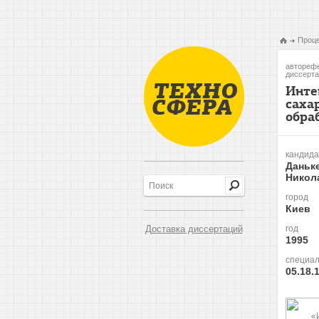
Проце
авторефе
диссерта
Инте
саха
обра
кандида
Даньк
Никол
город
Киев
Доставка диссертаций
год
1995
специал
05.18.