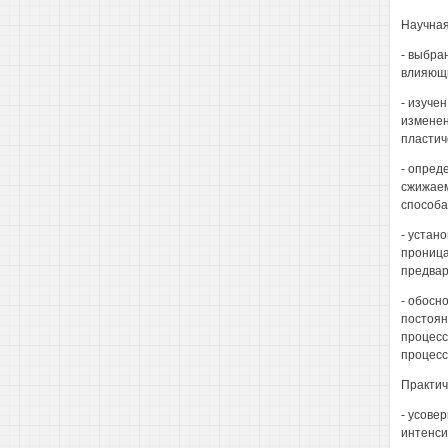
Научная
- выбра
влияющи
- изуче
изменен
пластич
- опред
сжижаем
способа
- устан
проница
предвар
- обосн
постоян
процесс
процесс
Практич
- усове
интенси