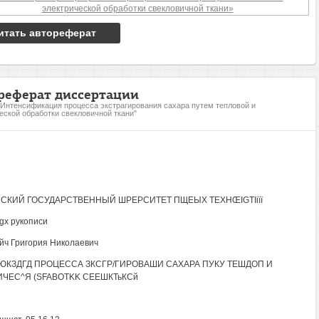
итать автореферат
реферат диссертации
"Интенсификация процесса экстрагирования сахара путем тепловой и
еской обработки свекловичной ткани"
СКИЙ ГОСУДАРСТВЕННЫЙ ШРЕРСИТЕТ ПЩЕЫХ TEXHŒIGTIiïï
gx рукописи
йч Григория Николаевич
КЗДГД ПРОЦЕССА ЗКСГР/ГИРОВАШИ САХАРА ПУКУ ТЕШДОП И
ЧЕС^Я (SFABOTKK СЕЕШКТьКСй