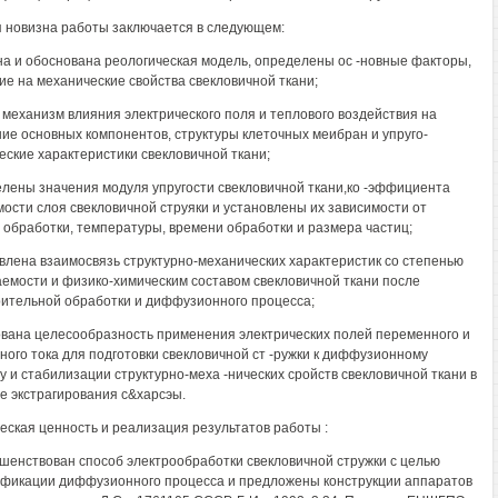
 новизна работы заключается в следующем:
на и обоснована реологическая модель, определены ос -новные факторы,
е на механические свойства свекловичной ткани;
н механизм влияния электрического поля и теплового воздействия на
ие основных компонентов, структуры клеточных меибран и упруго-
еские характеристики свекловичной ткани;
елены значения модуля упругости свекловичной ткани,ко -эффициента
ости слоя свекловичной струяки и установлены их зависимости от
 обработки, температуры, времени обработки и размера частиц;
овлена взаимосвязь структурно-механических характеристик со степенью
емости и физико-химическим составом свекловичной ткани после
ительной обработки и диффузионного процесса;
ована целесообразность применения электрических полей переменного и
ного тока для подготовки свекловичной ст -ружки к диффузионному
у и стабилизации структурно-меха -нических сройств свекловичной ткани в
е экстрагирования с&харсэы.
еская ценность и реализация результатов работы :
ршенствован способ электрообработки свекловичной стружки с целью
фикации диффузионного процесса и предложены конструкции аппаратов