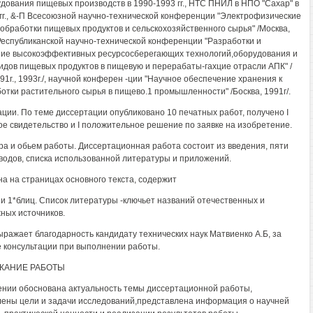
удования пищевых производств в 1990-1993 гг., НТС ПНИЛ в НПО "Сахар" в
гг., &-П Всесоюзной научно-технической конференции "Электрофизические
обработки пищевых продуктов и сельскохозяйственного сырья" /Москва,
 Республиканской научно-технической конференции "Разработки и
ие высокоэффективных ресурсосберегающих технологий,оборудования и
идов пищевых продуктов в пищевую и перерабаты-гахцие отрасли АПК" /
91г., 1993г./, научной конферен -ции "Научное обеспечение хранения к
отки растительного сырья в пищево.1 промышленности" /Босква, 1991г/.
ации. По теме диссертации опубликовано 10 печатных работ, получено I
ое свидетельство и I положительное решение по заявке на изобретение.
ра и обьем работы. Диссертационная работа состоит из введения, пяти
ыводов, списка использованной литературы и приложений.
а на страницах основного текста, содержит
 и 1*блиц. Список литературы -ключьет названий отечественных и
ных источников.
ыражает благодарность кандидату технических наук Матвиенко А.Б, за
 консультации при выполнении работы.
ЖАНИЕ РАБОТЫ
ении обоснована актуальность темы диссертационной работы,
ены цели и задачи исследований,представлена информация о научней