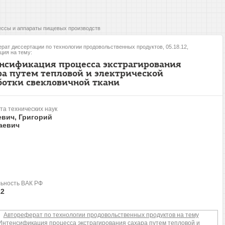
ссы и аппараты пищевых производств
рат диссертации по технологии продовольственных продуктов, 05.18.12,
ция на тему:
нсификация процесса экстрагирования
ра путем тепловой и электрической
ботки свекловичной ткани
та технических наук
евич, Григорий
аевич
ьность ВАК РФ
12