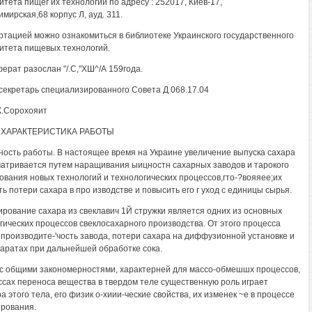
итета пищег их технологий по адресу : 252017, Киев-17,
мирская,68 корпус Л, ауд. 311.
ртацией можно ознакомиться в библиотеке Украинского государственного
итета пищевых технологий.
ерат разослан "/.С,"ХШ^/А 159года.
секретарь специализированного Совета Д 068.17.04
К.Сорохояит
ХАРАКТЕРИСТИКА РАБОТЫ
ность работы. В настоящее время на Украине увеличение выпуска сахара
атривается путем наращивания ыицностн сахарных заводов и тарокого
ования новых технологий и технологических процессов,гто-?вояяее;их
ть потери сахара в про изводстве и повысить его г уход с единицы сырья.
ирование сахара из свеклавич 1Й стружки является одних из основных
гических процессов свеклосахарного производства. От этого процесса
 производите-'чость завода, потери сахара на диффузионной установке и
шаратах при дальнейшей обработке сока.
с общими закономерностями, характерней для массо-обмешшх процессов,
ссах переноса вещества в твердом теле существенную роль играет
а этого тела, его физик о-хиии-ческие свойства, их изменек ~е в процессе
ирования.