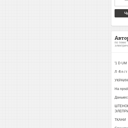
Ч
Авто
по теме 
электрич
'1 D UM
Л -ft n / г
УКРАИН
На npsd
Данькес
ШТЕНОЮ
ЭЛЕПРИ
ТКАНИ