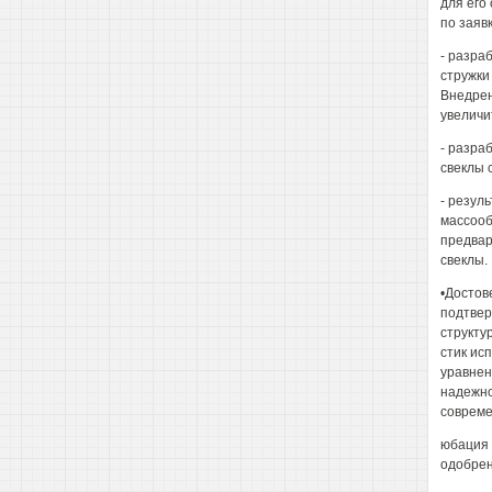
для его
по заявк
- разра
стружки
Внедрен
увеличи
- разра
свеклы 
- резул
массооб
предвар
свеклы.
•Достов
подтвер
структу
стик ис
уравнен
надежно
совреме
юбация 
одобрен