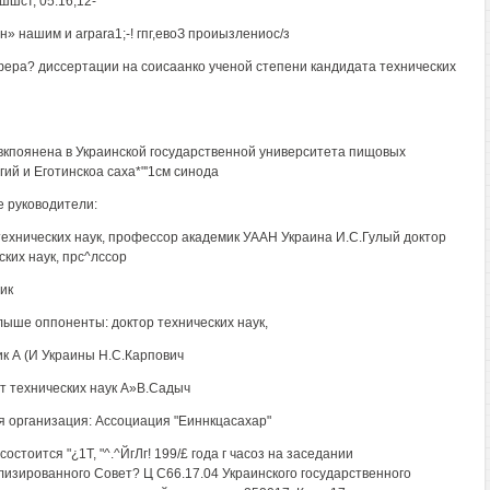
шшст, 05.16,12-
н» нашим и arpara1;-! гпг,евоЗ проиызлениос/з
ера? диссертации на соисаанко ученой степени кандидата технических
вкпоянена в Украинской государственной университета пищовых
гий и Еготинскоа саха*"'1см синода
 руководители:
технических наук, профессор академик УААН Украина И.С.Гулый доктор
ских наук, прс^лссор
ик
ыше оппоненты: доктор технических наук,
к А (И Украины Н.С.Карпович
т технических наук А»В.Садыч
 организация: Ассоциация "Еиннкцасахар"
остоится "¿1Т, "^.^ЙгЛг! 199/£ года г часоз на заседании
изированного Совет? Ц С66.17.04 Украинского государственного