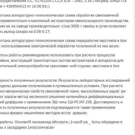
 осуществления Л.С. »1761105 СССР, Б.И. - 1992, 3 34; Пол.реш. ЕНШГПЭ
е » 4369564/13 от 16.06.91г./;
ботана аппаратурно-технологическал схема обработки свекловичной
 применительно к наклонный экстракторам свеклосахарного производства.
ие ее на заводе производительно -стью 3000 т свеклы в сутки позволяет
ть выход сахара на 0.08-0.1?;
ботана аппаратурно-технологическая схема переработки хвостиков и боя
с использованием электрической обработки полученной из них аезги;
ьтаты работы рекомендовало использовать при расчоте процессов
мена, конструкций транспортных систем экстракторов и аппаратов для
ительной электрообработки срехловмч -ной струхки, хвостиков и боя
ерность полученных результатов: Результаты лабораторных исследований
здены данными полученными в промышленных условиях. При расчете
рно-механических свойств свекловичной ткани, массообиенных харак'. ри-
пог эорали метод численного решения нелинейных дифференциальных
ий диффузии с применением ЭШ типа 1Ш-РС/АТ-236. Достоверность и
сть полученных результатов подтверждается также применением
нных фиавхо-хиыичггекнх методов иссле -дованкл.
работы. Основн!Я лалааенад яйссерта:;;1«шоЯ ра _ боты обеукдени я
ы з засядэдяяз 1егасгогя«всао-