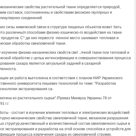
механические свойства растительной ткани определяется природой,
ким составси, соотноиеннеы и свойствами високоио гкуллрных и
лекулярних соединений.
ио силы химической связи в структуре пищееых объектов иожет бить
уто различны/л способами физико-хзшическо-го воздействия на ткани
 продуктов. С^.ди них первосте -пенное место занимают тепловая и
ческая обработка свекловичной ткани.
 изучение физико-иеханкчесяих свойств све! ..лчной ткани пои тепловой и
ческой обработке с цельа интенсификации и совершенствования процесса
ирования сахара является актуальной задачей в сахарной
ленноста.
ации ая работа вьетолнена в соответствии с планом НИР Украинского
ственного университета пишевих технологий по теме: "Разработка
ехнологии экстрагирования са-
пектина из растительного сырья" /Приказ Минвуза Украины 78 от
1 г./.
боты - состоит в изучении влияния тепловых и электрических воздействий
ктурно-механические свойства свекловичной ткани, механизм разрушения
ых структур,качественный и количественный состав свекловичного сырья в
ссе экстрагирования и разработка на этой основе способов и устройств для
фикации процесса извлечения сахара из свекловичной стружки.