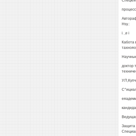
Спецкги
процесс
Автораф
Hsy.:
i. ,е i
Кабота 
тахнояо
Научные
доктор 
техниче
У.П,Купч
С^ициал
еяадеми
кандида
Ведущая
Защита с
Специал