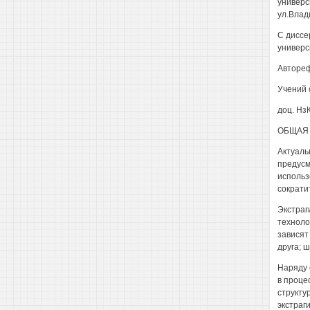
универс
ул.Влади
С диссе
универс
Автореф
Учений 
доц. Нз
ОБЩАЯ 
Актуаль
предусм
использ
сократи
Экстраг
техноло
зависят
друга; 
Наряду 
в проце
структур
экстраг