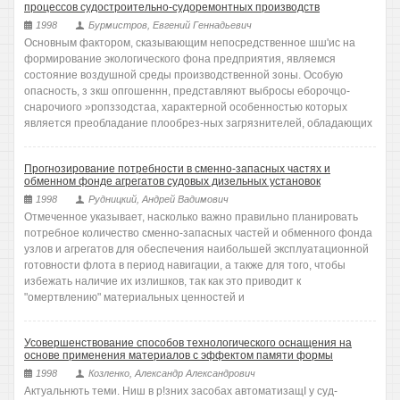
процессов судостроительно-судоремонтных производств
1998
Бурмистров, Евгений Геннадьевич
Основным фактором, сказывающим непосредственное шш'ис на
формирование экологического фона предприятия, являемся
состояние воздушной среды производственной зоны. Особую
опасность, з зкш опгошеннн, представляют выбросы еборочцо-
снарочиого »ропззодстаа, характерной особенностью которых
является преобладание плообрез-ных загрязнителей, обладающих
Прогнозирование потребности в сменно-запасных частях и
обменном фонде агрегатов судовых дизельных установок
1998
Рудницкий, Андрей Вадимович
Отмеченное указывает, насколько важно правильно планировать
потребное количество сменно-запасных частей и обменного фонда
узлов и агрегатов для обеспечения наибольшей эксплуатационной
готовности флота в период навигации, а также для того, чтобы
избежать наличие их излишков, так как это приводит к
"омертвлению" материальных ценностей и
Усовершенствование способов технологического оснащения на
основе применения материалов с эффектом памяти формы
1998
Козленко, Александр Александрович
Актуальнють теми. Ниш в р!зних засобах автоматизащI у суд-