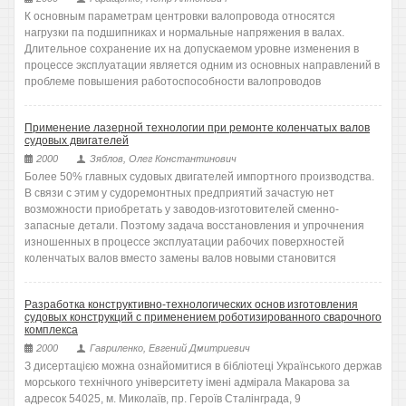
К основным параметрам центровки валопровода относятся
нагрузки па подшипниках и нормальные напряжения в валах.
Длительное сохранение их на допускаемом уровне изменения в
процессе эксплуатации является одним из основных направлений в
проблеме повышения работоспособности валопроводов
Применение лазерной технологии при ремонте коленчатых валов
судовых двигателей
2000
Зяблов, Олег Константинович
Более 50% главных судовых двигателей импортного производства.
В связи с этим у судоремонтных предприятий зачастую нет
возможности приобретать у заводов-изготовителей сменно-
запасные детали. Поэтому задача восстановления и упрочнения
изношенных в процессе эксплуатации рабочих поверхностей
коленчатых валов вместо замены валов новыми становится
Разработка конструктивно-технологических основ изготовления
судовых конструкций с применением роботизированного сварочного
комплекса
2000
Гавриленко, Евгений Дмитриевич
З дисертацією можна ознайомитися в бібліотеці Українського держав
морського технічного університету імені адмірала Макарова за
адресок 54025, м. Миколаїв, пр. Героїв Сталінграда, 9