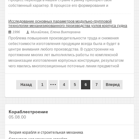
Процесс перехода в нашей стране к рынку приобрел свой
собственный характер. В процессе его формирования и
Исследование основных параметров модульно-групповой
технологии механизированного производства узлов корпуса судна
1996
Михайлова, Елена Викторовна
Проблема повышения производительности труда и снижения
себестоимости изготовления продукции всегда была и будет в
центре внимания любого производства. В судостроении на
протяжении многих лет выполнялись работы по комплексной
механизации изготовления корпусных конструкции, результатом
чего явились многопозиционные поточные линии предметной
...
Назад
1
4
5
6
7
Вперед
Кораблестроение
05.08.00
Теория корабля и строительная механика