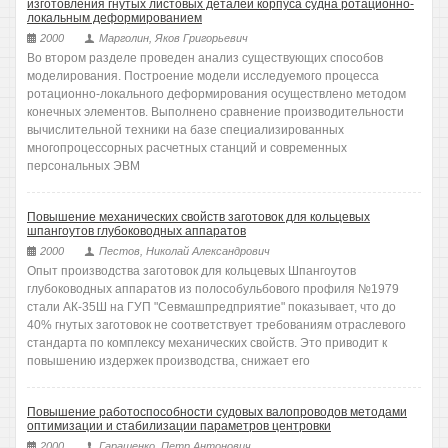
изготовления гнутых листовых деталей корпуса судна ротационно-
локальным деформированием
2000
Марголин, Яков Григорьевич
Во втором разделе проведен анализ существующих способов
моделирования. Построение модели исследуемого процесса
ротационно-локального деформирования осуществлено методом
конечных элементов. Выполнено сравнение производительности
вычислительной техники на базе специализированных
многопроцессорных расчетных станций и современных
персональных ЭВМ
Повышение механических свойств заготовок для кольцевых
шпангоутов глубоководных аппаратов
2000
Пестов, Николай Александрович
Опыт производства заготовок для кольцевых Шпангоутов
глубоководных аппаратов из полособульбового профиля №1979
стали АК-35Ш на ГУП "Севмашпредприятие" показывает, что до
40% гнутых заготовок не соответствует требованиям отраслевого
стандарта по комплексу механических свойств. Это приводит к
повышению издержек производства, снижает его
Повышение работоспособности судовых валопроводов методами
оптимизации и стабилизации параметров центровки
2000
Гаращенко, Петр Антонович