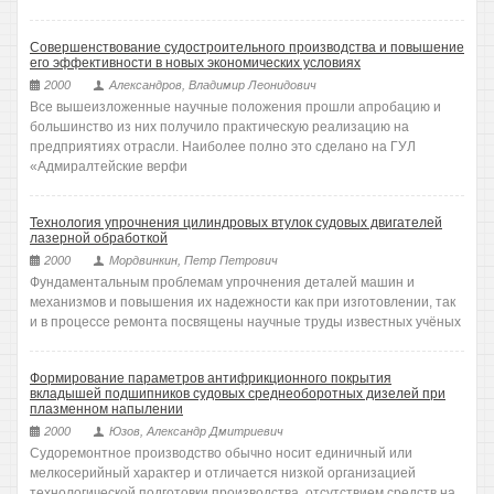
Совершенствование судостроительного производства и повышение
его эффективности в новых экономических условиях
2000
Александров, Владимир Леонидович
Все вышеизложенные научные положения прошли апробацию и
большинство из них получило практическую реализацию на
предприятиях отрасли. Наиболее полно это сделано на ГУЛ
«Адмиралтейские верфи
Технология упрочнения цилиндровых втулок судовых двигателей
лазерной обработкой
2000
Мордвинкин, Петр Петрович
Фундаментальным проблемам упрочнения деталей машин и
механизмов и повышения их надежности как при изготовлении, так
и в процессе ремонта посвящены научные труды известных учёных
Формирование параметров антифрикционного покрытия
вкладышей подшипников судовых среднеоборотных дизелей при
плазменном напылении
2000
Юзов, Александр Дмитриевич
Судоремонтное производство обычно носит единичный или
мелкосерийный характер и отличается низкой организацией
технологической подготовки производства, отсутствием средств на