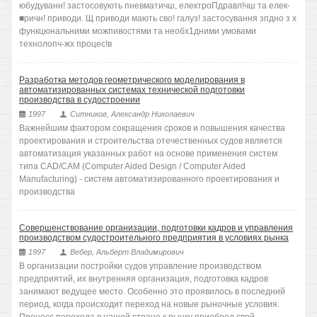
юбудуванн! застосовують пневматичш, електроПдравл!чш та елек-
■ричн! приводи. Щ приводи мають сво! галуз! застосування зпдно з х
функцюнальними можпивостями та необх1дними умовами
технолопч-жх процес!в
Разработка методов геометрического моделирования в
автоматизированных системах технической подготовки
производства в судостроении
1997
Ситников, Александр Николаевич
Важнейшим фактором сокращения сроков и повышения качества
проектирования и строительства отечественных судов является
автоматизация указанных работ на основе применения систем
типа CAD/CAM (Computer Aided Design / Computer Aided
Manufacturing) - систем автоматизированного проектирования и
производства
Совершенствование организации, подготовки кадров и управления
производством судостроительного предприятия в условиях рынка
1997
Вебер, Альберт Владимирович
В организации постройки судов управление производством
предприятий, их внутренняя организация, подготовка кадров
занимают ведущее место. Особенно это проявилось в последний
период, когда происходит переход на новые рыночные условия.