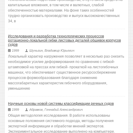
капитальные вложения, в том числе и валютных, слабой
обеспеченностью материалами. На фоне таких особенностей
трудно организовать производство и выпуск высококачественных
34, в
Исследования и разработка технологических процессов
ротационно-локальной гибки листовых деталей обшивок корпусов
судов
1999
Шуньгин, Владимир Юрьевич
Локальный характер нагружения позволяет в несколько раз снизить
необходимое усилие деформирования по сравнению с гибкой-
штамповкой на прессах или гибкой- прокаткой на листогибочных
машинах, что обеспечивает существенное ресурсосбережение
процессов формообразования благодаря снижению
массогабаритных характеристик гибочного оборудования,
уменьшению
Научные основы новой системы классификации речных судов
1999
Абрамов, Геннадий Александрович
Общая методология исследования. В работе использованы
основные положения системного подхода, методы получения
экспертной информации и обработки мнений экспертов.
Экспериментальное исследование выполнено на компьютере.