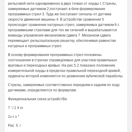
рельсовой нити одновременно в двух точках от хорды I. Стрелы,
замеряемые датчиком 2,поступают в блок формирования
программных стрел 3. Туда же поступают сигналы от датчика
скорости движения машины 4. В устройстве сравнения 5
происходит сравнение натурных стрел, замеряемых датчиком 6 с
программными стрелами для тех же сечений и вырабатываются
команды управления механизмом сдвига 7. Механизм сдвига
перемещает рельсошпальную решетку, обеспечивая равенство
натурных и программных стрел.
В основу формирования программных стрел положены
соотношения в стрелах справедливые для участков правильных
круговых и переходных кривых. На рис.5.2 показано положение
измерительной хорды в пределах правильной переходной кривой,
ординаты которой изменяются по уравнению кубической параболы.
Стрелы, замеряемые соответственно передним и задним по ходу
датчиками, определяются по формулам:
Функциональная схеха устрайстВа
7 ' / 1 4 гх
1с-г з *
Рис. 5. /