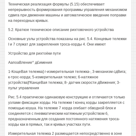
Техническая реализация формулы (5.15) обеспечивает
непрерывность формирования программы управления механизмом
сдвига при движении машины и автоматическое введение поправки
на переходных кривых.
5.2. Краткое техническое описание рихтовочного устройства
Основные узлы устройства показаны на рис. 5.4. Концевые тележки
I и 7 служат для закрепления троса-хорды 4. Они имеют
Устройство для рихтоёки пути
АапоаВление^ д£имения
1-КощеВая тележка] г-измерительная тележка-, 3-механизм сдВига;
к-трос-хорда; 5-измерительная тележо; 6-натяжное
устройства]!'КанцеВая тележка; 8- датчик скорости дВижения; 3-
пульт управления
Рис. 5.4 практически одинаковую конструкцию и отличаются только
узлами фиксации хорды. На тележке I конец хорды закрепляется с
помощью коуша. На тележке 7 хорда огибает обводной блок и
соединяется с пневматическим натяжным устройством б,
предназначенным для создания постоянного натяжения троса-
хорды как в прямых, так и кривых участках пути.
Измерительная тележка 2 размещается непосредственно в зоне