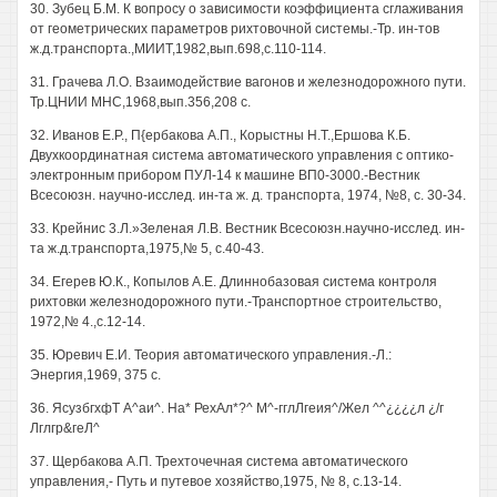
30. Зубец Б.М. К вопросу о зависимости коэффициента сглаживания
от геометрических параметров рихтовочной системы.-Тр. ин-тов
ж.д.транспорта.,МИИТ,1982,вып.698,с.110-114.
31. Грачева Л.О. Взаимодействие вагонов и железнодорожного пути.
Тр.ЦНИИ МНС,1968,вып.356,208 с.
32. Иванов Е.Р., П{ербакова А.П., Корыстны Н.Т.,Ершова К.Б.
Двухкоординатная система автоматического управления с оптико-
электронным прибором ПУЛ-14 к машине ВП0-3000.-Вестник
Всесоюзн. научно-исслед. ин-та ж. д. транспорта, 1974, №8, с. 30-34.
33. Крейнис 3.Л.»Зеленая Л.В. Вестник Всесоюзн.научно-исслед. ин-
та ж.д.транспорта,1975,№ 5, с.40-43.
34. Егерев Ю.К., Копылов А.Е. Длиннобазовая система контроля
рихтовки железнодорожного пути.-Транспортное строительство,
1972,№ 4.,с.12-14.
35. Юревич Е.И. Теория автоматического управления.-Л.:
Энергия,1969, 375 с.
36. ЯсузбгхфТ А^аи^. На* РехАл*?^ М^-гглЛгеия^/Жел ^^¿¿¿¿л ¿/г
Лглгр&геЛ^
37. Щербакова А.П. Трехточечная система автоматического
управления,- Путь и путевое хозяйство,1975, № 8, с.13-14.