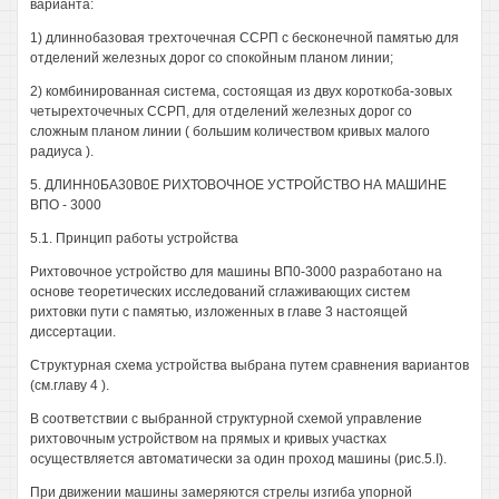
варианта:
1) длиннобазовая трехточечная ССРП с бесконечной памятью для
отделений железных дорог со спокойным планом линии;
2) комбинированная система, состоящая из двух короткоба-зовых
четырехточечных ССРП, для отделений железных дорог со
сложным планом линии ( большим количеством кривых малого
радиуса ).
5. ДЛИНН0БА30В0Е РИХТОВОЧНОЕ УСТРОЙСТВО НА МАШИНЕ
ВПО - 3000
5.1. Принцип работы устройства
Рихтовочное устройство для машины ВП0-3000 разработано на
основе теоретических исследований сглаживающих систем
рихтовки пути с памятью, изложенных в главе 3 настоящей
диссертации.
Структурная схема устройства выбрана путем сравнения вариантов
(см.главу 4 ).
В соответствии с выбранной структурной схемой управление
рихтовочным устройством на прямых и кривых участках
осуществляется автоматически за один проход машины (рис.5.I).
При движении машины замеряются стрелы изгиба упорной