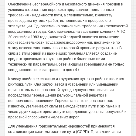
Обеспечение бесперебойного и безопасного движения поездов в
условиях возрастания перевозок предъявляет повышенные
требования к надежности пути, а следовательно, к качеству
производства путевых работ, выполняемых в процессе его
эксплуатации. Одновременно повысились требования к технической
вооруженности труда. Как отмечалось на заседании коллегии МПС
20 сентября 1983 года, ключевой задачей является повышение
производительности труда железнодорожников, достижение по
этому показателю наивысших в мировой практике результатов. В
связи с этим одной из важнейших проблем является создание
средств производства путевых работ с более высокими
техническими параметрами, отвечающими требованиям не только
сегодняшнего, но и завтрашнего дня / 4 /.
К числу наиболее сложных и трудоемких путевых работ относится
рихтовка пути. Она заключается в устранении или уменьшении
горизонтальных неровностей пути до допустимого значения
посредством перемещения рельсо-шпальной решетки в
поперечном направлении. Горизонтальные неровности, как
известно, увеличивают силы взаимодействия пути и экипажа и в
числе других характеристик пути определяют уровень пропускной и
провозной способности железных дорог.
Для уменьшения горизонтальных неровностей применяются
сглаживающие системы рихтовки пути (ССРП). При сглаживании