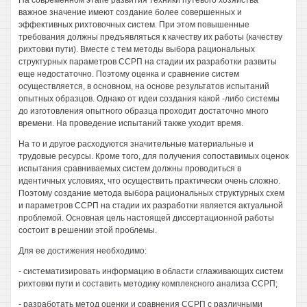
На современном этапе развития техники путевого хозяйства
важное значение имеют создание более совершенных и
эффективных рихтовочных систем. При этом повышенные
требования должны предъявляться к качеству их работы (качеству
рихтовки пути). Вместе с тем методы выбора рациональных
структурных параметров ССРП на стадии их разработки развиты
еще недостаточно. Поэтому оценка и сравнение систем
осуществляется, в основном, на основе результатов испытаний
опытных образцов. Однако от идеи создания какой -либо системы
до изготовления опытного образца проходит достаточно много
времени. На проведение испытаний также уходит время.
На то и другое расходуются значительные материальные и
трудовые ресурсы. Кроме того, для получения сопоставимых оценок
испытания сравниваемых систем должны проводиться в
идентичных условиях, что осуществить практически очень сложно.
Поэтому создание метода выбора рациональных структурных схем
и параметров ССРП на стадии их разработки является актуальной
проблемой. Основная цель настоящей диссертационной работы
состоит в решении этой проблемы.
Для ее достижения необходимо:
- систематизировать информацию в области сглаживающих систем
рихтовки пути и составить методику комплексного анализа ССРП;
- разработать метод оценки и сравнения ССРП с различными