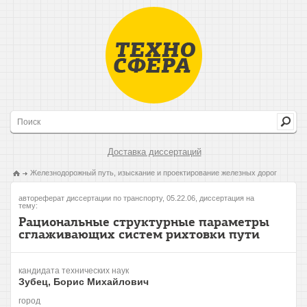
Доставка диссертаций
Железнодорожный путь, изыскание и проектирование железных дорог
автореферат диссертации по транспорту, 05.22.06, диссертация на
тему:
Рациональные структурные параметры
сглаживающих систем рихтовки пути
кандидата технических наук
Зубец, Борис Михайлович
город