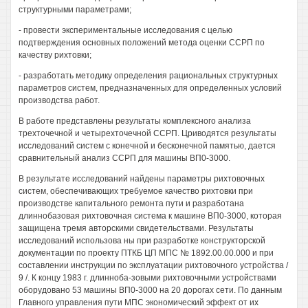
структурными параметрами;
- провести экспериментальные исследования с целью
подтверждения основных положений метода оценки ССРП по
качеству рихтовки;
- разработать методику определения рациональных структурных
параметров систем, предназначенных для определенных условий
производства работ.
В работе представлены результаты комплексного анализа
трехточечной и четырехточечной ССРП. Цриводятся результаты
исследований систем с конечной и бесконечной памятью, дается
сравнительный анализ ССРП для машины ВП0-3000.
В результате исследований найдены параметры рихтовочных
систем, обеспечивающих требуемое качество рихтовки при
производстве капитального ремонта пути и разработана
длиннобазовая рихтовочная система к машине ВП0-3000, которая
защищена тремя авторскими свидетельствами. Результаты
исследований использова ны при разработке конструкторской
документации по проекту ПТКБ ЦП МПС № 1892.00.00.000 и при
составлении инструкции по эксплуатации рихтовочного устройства /
9 /. К концу 1983 г. длинноба-зовыми рихтовочными устройствами
оборудовано 53 машины ВП0-3000 на 20 дорогах сети. По данным
Главного управления пути МПС экономический эффект от их