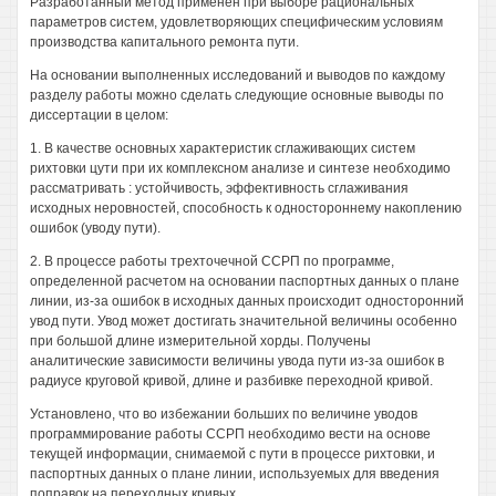
Разработанный метод применен при выборе рациональных
параметров систем, удовлетворяющих специфическим условиям
производства капитального ремонта пути.
На основании выполненных исследований и выводов по каждому
разделу работы можно сделать следующие основные выводы по
диссертации в целом:
1. В качестве основных характеристик сглаживающих систем
рихтовки цути при их комплексном анализе и синтезе необходимо
рассматривать : устойчивость, эффективность сглаживания
исходных неровностей, способность к одностороннему накоплению
ошибок (уводу пути).
2. В процессе работы трехточечной ССРП по программе,
определенной расчетом на основании паспортных данных о плане
линии, из-за ошибок в исходных данных происходит односторонний
увод пути. Увод может достигать значительной величины особенно
при большой длине измерительной хорды. Получены
аналитические зависимости величины увода пути из-за ошибок в
радиусе круговой кривой, длине и разбивке переходной кривой.
Установлено, что во избежании больших по величине уводов
программирование работы ССРП необходимо вести на основе
текущей информации, снимаемой с пути в процессе рихтовки, и
паспортных данных о плане линии, используемых для введения
поправок на переходных кривых.