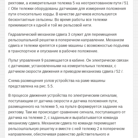
рихтовки, а измерительная тележка 5 на неотрихтованном пути / 51
/. Обе тележки оборудованы датчиками для измерения положения
пути относительно хорды. В качестве датчиков используются
бесконтактные сельсины. Во время работы все тележки
прижимаются к одной и той же рельсовой нити.
Гидравлический механизм сдвига 3 служит для перемещения
рельсошпальной решетки в поперечном направлении. Механизм
сдвига и тележки крепятся к раме машины с возможностью подъема
в транспортное и опускание в рабочее положение.
Пульт управления 9 размещается в кабине. Он электрически связан
с датчиками, установленными на измерительных тележках, с
датчиком скорости движения и приводом механизма сдвига / 52 /.
Схема размещения узлов устройства на раме машины
представлена на рис. 5.5.
В процессе движения устройства по электрическим сигналам,
поступающим от датчика скорости и датчика положения пути,
размещенного на тележке 5, на пульте формируется задание на
рихтовку. Там же происходит сравнение сигнала, поступающего от
датчика на тележке 2, с заданным и вырабатывается команда
механизму сдвига. Механизм сдвига по команде перемещает
рельсошпальную решетку и вместе с ней тележку 2 в поперечном
направлении, обеспечивая равенство действительного и