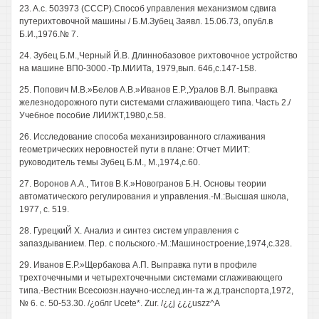
23. A.c. 503973 (СССР).Способ управления механизмом сдвига
путерихтовочной машины / Б.М.Зубец Заявл. 15.06.73, опубл.в
Б.И.,1976.№ 7.
24. Зубец Б.М.,Черный Й.В. Длиннобазовое рихтовочное устройство
на машине ВП0-3000.-Тр.МИИТа, 1979,вып. 646,с.147-158.
25. Попович М.В.»Белов A.B.»Иванов Е.Р.,Уралов В.Л. Выправка
железнодорожного пути системами сглаживающего типа. Часть 2./
Учебное пособие ЛИИЖТ,1980,с.58.
26. Исследование способа механизированного сглаживания
геометрических неровностей пути в плане: Отчет МИИТ:
руководитель темы Зубец Б.М., М.,1974,с.60.
27. Воронов A.A., Титов В.К.»Новогранов Б.Н. Основы теории
автоматического регулирования и управления.-М.:Высшая школа,
1977, с. 519.
28. ГурецкиЙ X. Анализ и синтез систем управления с
запаздыванием. Пер. с польского.-М.:Машиностроение,1974,с.328.
29. Иванов Е.Р.»Щербакова А.П. Выправка пути в профиле
трехточечными и четырехточечными системами сглаживающего
типа.-Вестник Всесоюзн.научно-исслед.ин-та ж.д.транспорта,1972,
№ 6. с. 50-53.30. /¿облг Ucete*. Zur. /¿¿j ¿¿¿uszz^A