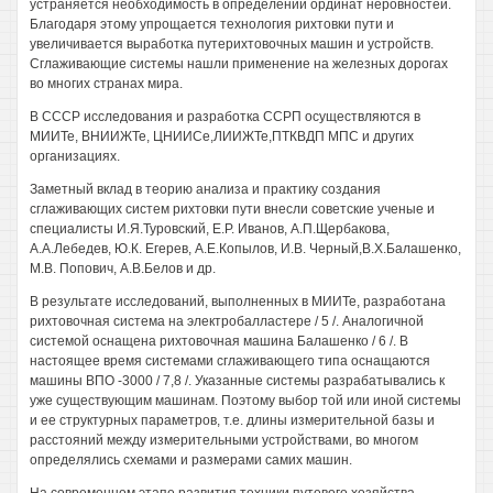
устраняется необходимость в определении ординат неровностей.
Благодаря этому упрощается технология рихтовки пути и
увеличивается выработка путерихтовочных машин и устройств.
Сглаживающие системы нашли применение на железных дорогах
во многих странах мира.
В СССР исследования и разработка ССРП осуществляются в
МИИТе, ВНИИЖТе, ЦНИИСе,ЛИИЖТе,ПТКВДП МПС и других
организациях.
Заметный вклад в теорию анализа и практику создания
сглаживающих систем рихтовки пути внесли советские ученые и
специалисты И.Я.Туровский, Е.Р. Иванов, А.П.Щербакова,
А.А.Лебедев, Ю.К. Егерев, А.Е.Копылов, И.В. Черный,В.Х.Балашенко,
М.В. Попович, А.В.Белов и др.
В результате исследований, выполненных в МИИТе, разработана
рихтовочная система на электробалластере / 5 /. Аналогичной
системой оснащена рихтовочная машина Балашенко / 6 /. В
настоящее время системами сглаживающего типа оснащаются
машины ВПО -3000 / 7,8 /. Указанные системы разрабатывались к
уже существующим машинам. Поэтому выбор той или иной системы
и ее структурных параметров, т.е. длины измерительной базы и
расстояний между измерительными устройствами, во многом
определялись схемами и размерами самих машин.