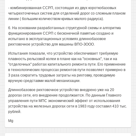
- комбинированная ССРП, состоящая из двух короткобазовых
четырехточечных систем для отделений дорог со сложным планом
линии ( большим количеством кривых малого радиуса).
6. На основании разработанных структурной схемы и алгоритма
функционирования ССРП с бесконечной памятью создано и
испытано в эксплуатационных условиях длиннобазовое
рихтовочное устройство для машины ВПО-ЗООО.
Испытания показали, что устройство обеспечивает требуемую
плавность рельсовой колеи в плане как на "основных", так и на
"отделочных" работах капитального ремонта пути. Его применение
в технологических процессах ремонтов пути позволяет примерно в
3 раза сократить трудовые затраты на рихтовку, проводимую
вручную средставми малой механизации.
Длиннобазовое рихтовочное устройство внедрено уже на 20
дорогах сети, его внедрение продолжается. По данным Главного
управления пути МПС экономический эффект от использования
устройства на железных дорогах сети в 1983 году составил 410 тыс.
рублей.
Mg