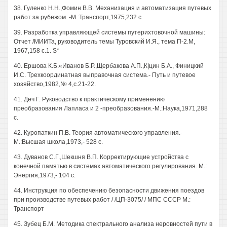
38. Гуленко Н.Н.,Фомин В.В. Механизация и автоматизация путевых
работ за рубежом. -М.:Транспорт,1975,232 с.
39. Разработка управляющей системы путерихтовочной машины:
Отчет /МИИТа, руководитель темы Туровский И.Я., тема П-2.М,
1967,158 с.1. S*
40. Ершова К.Б.«Иванов Б.Р.,Щербакова А.П.,К|цин Б.А., Финицкий
И.С. Трехкоординатная выправочная система.- Путь и путевое
хозяйство,1982,№ 4,с.21-22.
41. Деч Г. Руководство к практическому применению
преобразования Лапласа и 2 -преобразования.-М.:Наука,1971,288
с.
42. Куропаткин П.В. Теория автоматического управления.-
М.:Высшая школа,1973,- 528 с.
43. Дуванов С.Г.,Шекшня В.П. Корректирующие устройства с
конечной памятью в системах автоматического регулирования. М.:
Энергия,1973,- 104 с.
44. Инструкция по обеспечению безопасности движения поездов
при производстве путевых работ / /ЦП-3075/ / МПС СССР М.:
Транспорт
45. Зубец Б.М. Методика спектрального анализа неровностей пути в