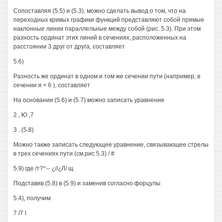
Сопоставляя (5.5) и (5.3), можно сделать вывод о том, что на
переходных кривых графики функций представляют собой прямые
наклонные линии параллельные между собой (рис. 5.3). При этом
разность ординат этих линий в сечениях, расположенных на
расстоянии 3 друг от друга, составляет
5.6)
Разность же ординат в одном и том же сечении пути (например, в
сечении я + 6 ), составляет
На основании (5.6) и (5.7) можно записать уравнение
2 , Ю ,7
3 . (5.8)
Можно также записать следующее уравнение, связывающее стрелы
в трех сечениях пути (см.рис.5.3) / #
5.9) где /т?^-- ¿//¿Л/ щ
Подставив (5.8) в (5.9) и заменив согласно форцулы
5.4), получим
7 /7 I