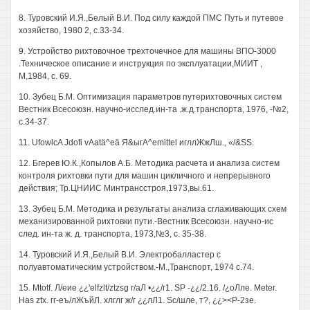
8. Туровский И.Я.,Белый В.И. Под силу каждой ПМС Путь и путевое
хозяйство, 1980 2, с.33-34.
9. Устройство рихтовочное трехточечное для машины ВПО-3000
.Техническое описание и инструкция по эксплуатации,МИИТ ,
М,1984, с. 69.
10. Зубец Б.М. Оптимизация параметров путерихтовочных систем
Вестник Всесоюзн. научно-исслед.ин-та .ж.д.транспорта, 1976, -№2,
с.34-37.
11. UfowlcA Jdofi vAatä^eä Я&ыгА^еmittel игллЖжЛш., «/&SS.
12. Бгерев Ю.К.,Копылов А.Б. Методика расчета и анализа систем
контроля рихтовки пути для машин цикличного и непрерывного
действия; Тр.ЦНИИС Минтрансстроя,1973,вы.61.
13. Зубец Б.М. Методика и результаты анализа сглаживающих схем
механизированной рихтовки пути.-Вестник Всесоюзн. научно-ис
след. ин-та ж. д. транспорта, 1973,№3, с. 35-38.
14. Туровский И.Я.,Белый В.И. Электробалластер с
полуавтоматическим устройством.-М.,Транспорт, 1974 с.74.
15. Mtotf. Л/еие ¿¿'elfzlt/ztzsg r/аЛ •¿¿/г1. SP -¿¿/2.16. /¿оЛле. Meter.
Has ztx. гг-еъ/лЖъйЛ. хлглг ж/г ¿¿лЛ1. Sc/шле, т?, ¿¿><Р-2зе.