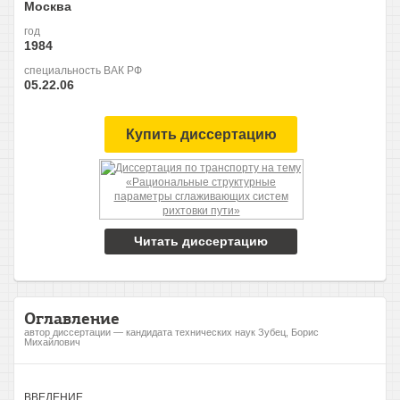
Москва
год
1984
специальность ВАК РФ
05.22.06
Купить диссертацию
Читать диссертацию
Оглавление
автор диссертации — кандидата технических наук Зубец, Борис
Михайлович
ВВЕДЕНИЕ.