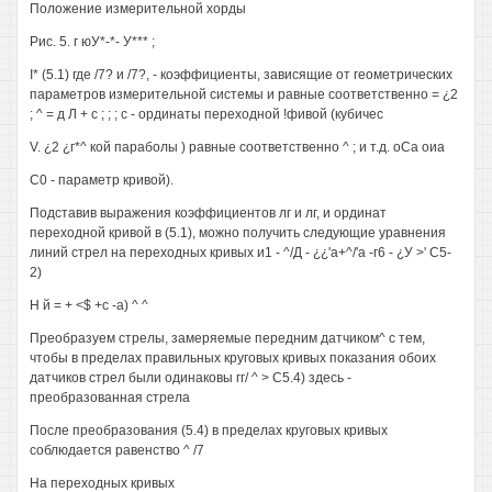
Положение измерительной хорды
Рис. 5. г юУ*-*- У*** ;
I* (5.1) где /7? и /7?, - коэффициенты, зависящие от геометрических
параметров измерительной системы и равные соответственно = ¿2
; ^ = д Л + с ; ; ; с - ординаты переходной !фивой (кубичес
V. ¿2 ¿г*^ кой параболы ) равные соответственно ^ ; и т.д. оСа оиа
С0 - параметр кривой).
Подставив выражения коэффициентов лг и лг, и ординат
переходной кривой в (5.1), можно получить следующие уравнения
линий стрел на переходных кривых и1 - ^/Д - ¿¿'а+^/'а -г6 - ¿У >' С5-
2)
Н й = + <$ +с -а) ^ ^
Преобразуем стрелы, замеряемые передним датчиком^ с тем,
чтобы в пределах правильных круговых кривых показания обоих
датчиков стрел были одинаковы гг/ ^ > С5.4) здесь -
преобразованная стрела
После преобразования (5.4) в пределах круговых кривых
соблюдается равенство ^ /7
На переходных кривых