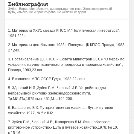
Библиография
Зубец, Борис Михайлович, диссертация по теме Железнодорожный
путь, изыскание и проектирование железных дорог
1. Материалы ХХУ1 съезда КПСС.М,"Политическая литература",
1981,223 с.
2. Материалы декабрьского 1983 г. Пленума ЦК КПСС-Правда, 1983,
27 дек.
3. Постановление ЦК КПСС и Совета Министров СССР "О мерах по
ускорению научно-технического прогресса в народном хозяйстве" ,
Правда, 1983,23 авг.
4. В коллегии МПС СССР Гудок, 1983,22 сент.
5. ЗДовекий И.Я.,Зубец Б.М., Черный И.В. Устройство для
непрерывной рихтовки железнодорожного пути.
Тр.МИИТа,1975,вып. 451,М.,с.194-200.
6. Балашенко В.Х. Путерихтовочная машина.- Дуть и путевое
хозяйство,1977, № 5.c.II-I2.
7. Зубец Б.М., Черный И.В., Шкляренко Л.М. Дяиннобазовое
рихтовочное устройство.- Цуть и путевое хозяйство,1978, № 10,
с.15-16.