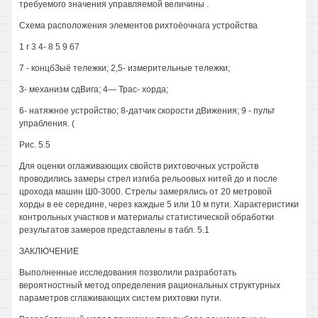
требуемого значения управляемой величины .
Схема расположения элементов рихтоёочнага устройства
1 г 3 4- 8 5 9 67
7 - концбЗыё тележки; 2,5- измерительные тележки;
3- механизм сдВига; 4— Трас- хорда;
6- натяжное устройство; 8-датчик скорости дВижения; 9 - пульт
упрабления. (
Рис. 5.5
Для оценки оглаживающих свойств рихтовочных устройств
проводились замеры стрел изгиба рельоовых нитей до и после
црохода машин Ш0-3000. Стрелы замерялись от 20 метровой
хорды в ее середине, через каждые 5 или 10 м пути. Характеристики
контрольных участков и материалы статистической обработки
результатов замеров представлены в табл. 5.1
ЗАКЛЮЧЕНИЕ
Выполненные исследования позволили разработать
вероятностный метод определения рациональных структурных
параметров сглаживающих систем рихтовки пути.