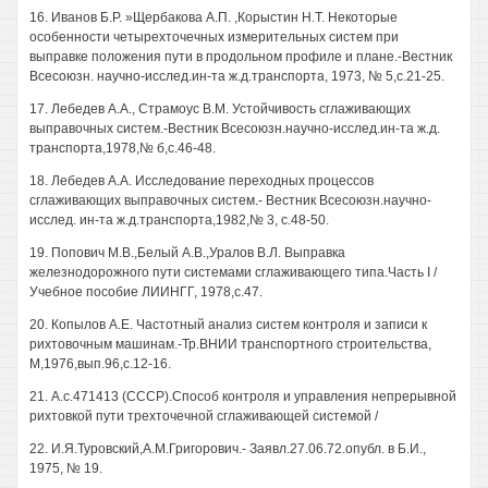
16. Иванов Б.Р. »Щербакова А.П. ,Корыстин Н.Т. Некоторые
особенности четырехточечных измерительных систем при
выправке положения пути в продольном профиле и плане.-Вестник
Всесоюзн. научно-исслед.ин-та ж.д.транспорта, 1973, № 5,с.21-25.
17. Лебедев A.A., Страмоус В.М. Устойчивость сглаживающих
выправочных систем.-Вестник Всесоюзн.научно-исслед.ин-та ж.д.
транспорта,1978,№ б,с.46-48.
18. Лебедев A.A. Исследование переходных процессов
сглаживающих выправочных систем.- Вестник Всесоюзн.научно-
исслед. ин-та ж.д.транспорта,1982,№ 3, с.48-50.
19. Попович М.В.,Белый A.B.,Уралов В.Л. Выправка
железнодорожного пути системами сглаживающего типа.Часть I /
Учебное пособие ЛИИНГГ, 1978,с.47.
20. Копылов А.Е. Частотный анализ систем контроля и записи к
рихтовочным машинам.-Тр.ВНИИ транспортного строительства,
М,1976,вып.96,с.12-16.
21. А.с.471413 (СССР).Способ контроля и управления непрерывной
рихтовкой пути трехточечной сглаживающей системой /
22. И.Я.Туровский,A.M.Григорович.- Заявл.27.06.72.опубл. в Б.И.,
1975, № 19.