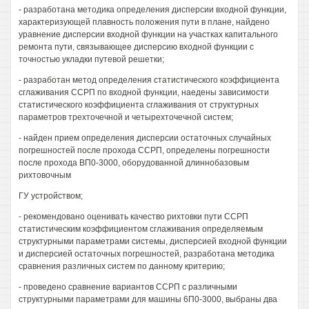
- разработана методика определения дисперсии входной функции,
характеризующей плавность положения пути в плане, найдено
уравнение дисперсии входной функции на участках капитального
ремонта пути, связывающее дисперсию входной функции с
точностью укладки путевой решетки;
- разработан метод определения статистического коэффициента
сглаживания ССРП по входной функции, наедены зависимости
статистического коэффициента сглаживания от структурных
параметров трехточечной и четырехточечной систем;
- найден прием определения дисперсии остаточных случайных
погрешностей после прохода ССРП, определены погрешности
после прохода ВП0-3000, оборудованной длиннобазовым
рихтовочным
ГУ устройством;
- рекомендовано оценивать качество рихтовки пути ССРП
статистическим коэффициентом сглаживания определяемым
структурными параметрами системы, дисперсией входной функции
и дисперсией остаточных погрешностей, разработана методика
сравнения различных систем по данному критерию;
- проведено сравнение вариантов ССРП с различными
структурными параметрами для машины 6П0-3000, выбраны два