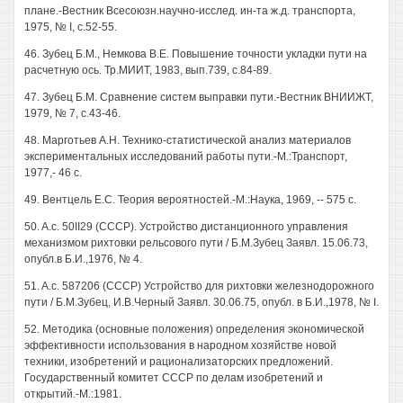
плане.-Вестник Всесоюзн.научно-исслед. ин-та ж.д. транспорта,
1975, № I, с.52-55.
46. Зубец Б.М., Немкова В.Е. Повышение точности укладки пути на
расчетную ось. Тр.МИИТ, 1983, вып.739, с.84-89.
47. Зубец Б.М. Сравнение систем выправки пути.-Вестник ВНИИЖТ,
1979, № 7, с.43-46.
48. Марготьев А.Н. Технико-статистической анализ материалов
экспериментальных исследований работы пути.-М.:Транспорт,
1977,- 46 с.
49. Вентцель Е.С. Теория вероятностей.-М.:Наука, 1969, -- 575 с.
50. A.c. 50II29 (СССР). Устройство дистанционного управления
механизмом рихтовки рельсового пути / Б.М.Зубец Заявл. 15.06.73,
опубл.в Б.И.,1976, № 4.
51. A.c. 587206 (СССР) Устройство для рихтовки железнодорожного
пути / Б.М.Зубец, И.В.Черный Заявл. 30.06.75, опубл. в Б.И.,1978, № I.
52. Методика (основные положения) определения экономической
эффективности использования в народном хозяйстве новой
техники, изобретений и рационализаторских предложений.
Государственный комитет СССР по делам изобретений и
открытий.-М.:1981.