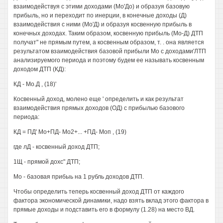
взаимодействуя с этими доходами (Мо'До) и образуя базовую
прибыль, но и переходит по инерции, в конечные доходы (Д)
взаимодействия с ними (Мо'Д) и образуя косвенную прибыль в
конечных доходах. Таким образом, косвенную прибыль (Мо-Д) ДТП
получат" не прямым путем, а косвенным образом, т. . она является
результатом взаимодействия базовой прибыли Мо с доходами'ЛТП
анализируемого периода и поэтому будем ее называть косвенным
доходом ДТП (КД):
КД - Мо.Д , (18)'
Косвенный доход, молено еще ' определить и как результат
взаимодействия прямых доходов (ОД) с прибылью базового
периода:
КД = ПД' Мо+ПД- Мо2+... +ПД- Моп , (19)
где лД - косвенный доход ДТП;
1Щ - прямой дохс" ДТП;
Мо - базовая прибыь на 1 рубль доходов ДТП.
Чтобы определить теперь косвенный доход ДТП от каждого
фактора экономической динамики, надо взять вклад этого фактора в
прямые доходы и подставить его в формулу (1.28) на место ВД.