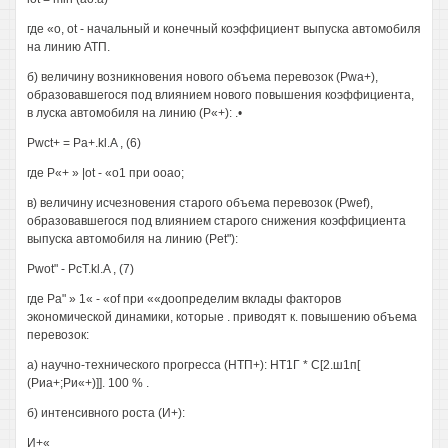
где «о, ot - начальный и конечный коэффициент выпуска автомобиля
на линию АТП.
б) величину возникновения нового объема перевозок (Pwa+),
образовавшегося под влиянием нового повышения коэффициента,
в луска автомобиля на линию (Р«+): .•
Pwct+ = Pa+.kl.A , (6)
где Р«+ » |ot - «о1 при ооао;
в) величину исчезновения старого объема перевозок (Pwef),
образовавшегося под влиянием старого снижения коэффициента
выпуска автомобиля на линию (Pet"):
Pwot" - PcT.kl.A , (7)
где Ра" » 1« - «of при ««доопределим вклады факторов
экономической динамики, которые . приводят к. повышению объема
перевозок:
а) научно-технического прогресса (НТП+): НТ1Г * С[2.ш1п[
(Риа+;Ри«+)]]. 100 % .
б) интенсивного роста (И+):
И+«