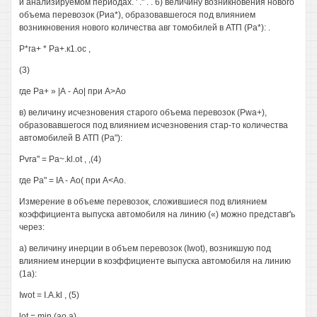
и анализируемом периодах. ' ." . . 6) величину возникновения нового
объема перевозок (Риа*), образовавшегося под влиянием
возникновения нового количества авг томобилей в АТП (Ра*): .
Р*га+ * Ра+.к1.ос ,
(3)
где Ра+ » |А - Ао| при А>Ао
в) величину исчезновения старого объема перевозок (Pwa+),
образовавшегося под влиянием исчезновения стар-то количества
автомобилей В АТП (Ра"):
Pvra" = Pa~.kl.ot , ,(4)
где Ра" = IA - Ао( при А<Ао.
Измерение в объеме перевозок, сложившиеся под влиянием
коэффициента выпуска автомобиля на линию («) можно представг'ь
через:
а) величину инерции в объем перевозок (Iwot), возникшую под
влиянием инерции в коэффициенте выпуска автомобиля на линию
(1а):
Iwot = I.A.kl , (5)
lot = min (ао.а)