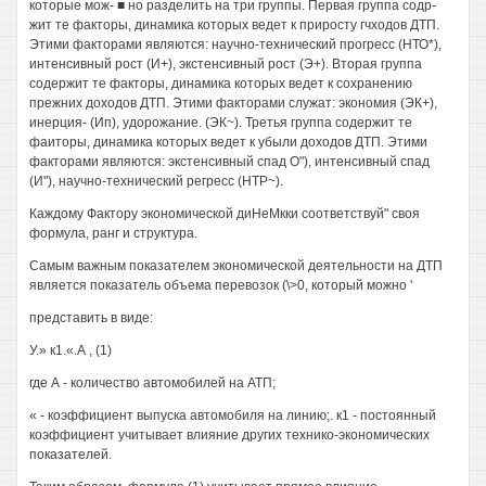
которые мож- ■ но разделить на три группы. Первая группа содр-
жит те факторы, динамика которых ведет к приросту гчходов ДТП.
Этими факторами являются: научно-технический прогресс (НТО*),
интенсивный рост (И+), экстенсивный рост (Э+). Вторая группа
содержит те факторы, динамика которых ведет к сохранению
прежних доходов ДТП. Этими факторами служат: экономия (ЭК+),
инерция- (Ип), удорожание. (ЭК~). Третья группа содержит те
фаиторы, динамика которых ведет к убыли доходов ДТП. Этими
факторами являются: экстенсивный спад О"), интенсивный спад
(И"), научно-технический регресс (НТР~).
Каждому Фактору экономической диНеМкки соответствуй" своя
формула, ранг и структура.
Самым важным показателем экономической деятельности на ДТП
является показатель объема перевозок (\>0, который можно '
представить в виде:
У.» к1.«.А , (1)
где А - количество автомобилей на АТП;
« - коэффициент выпуска автомобиля на линию;. к1 - постоянный
коэффициент учитывает влияние других технико-экономических
показателей.