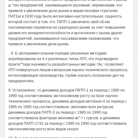
д-^гих предприятий, занимающихся грузовым!, леревозками, что
привело к увеличению доли рынка и маркетинговая стратегия
ПАТ1Ы в 1930 году была интенсивно-наступательная, сущность
которой состоит в том, что. ПйТП-1 увеличило свой об-ем
пассажирских перевозок на суаапцеися рынке за счет повышения
уровня его конкурентоспособности и вытеснения с рынка других
предприятий, занимавшихся пассажирскими перевозками, что
привело к увеличении доли рынка.
.. 8. Б экспериментальном порядке указанные методики
апробировании на 4-х различных типах АТП, что подтвердило
практи""скув значимость разработанных методик. Он;: позволяют
АТП повернуться лицом к вопросам научно-технического прогресса,
интенсификации производства, глубве изучать полоаение дел на
предприятиях.
9. Установлено, то динамика доходов ПйТП-1 за период с 1985 по
1990 год соответсвоваяа экстенсивному росту на базе научно-
технического прогресса, динамика доходов автобази-4 за период с
1985 по 1990 год соответствовала .экономии всех ресурсов,
динамика доходов ПАТП-3 за период с 1985 по 1990 год
соответствовала факторам экономии вс'':< г сурсов, а динамика
доходов ПАТП-1732 за период с 1985 по 1990 год соответствовала
•экстенсивному росту всех видов затрат.