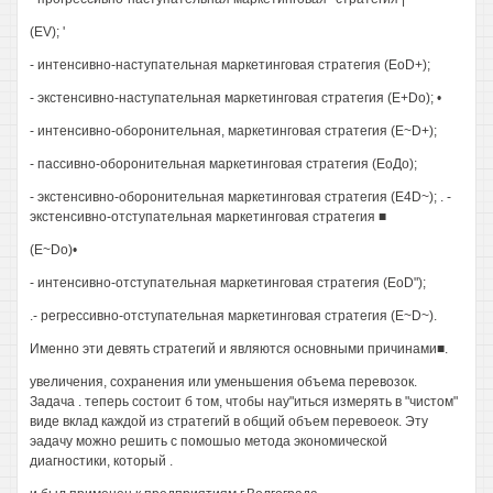
(EV); '
- интенсивно-наступательная маркетинговая стратегия (EoD+);
- экстенсивно-наступательная маркетинговая стратегия (E+Do); •
- интенсивно-оборонительная, маркетинговая стратегия (E~D+);
- пассивно-оборонительная маркетинговая стратегия (ЕоДо);
- экстенсивно-оборонительная маркетинговая стратегия (E4D~); . -
экстенсивно-отступательная маркетинговая стратегия ■
(E~Do)•
- интенсивно-отступательная маркетинговая стратегия (EoD");
.- регрессивно-отступательная маркетинговая стратегия (E~D~).
Именно эти девять стратегий и являются основными причинами■.
увеличения, сохранения или уменьшения объема перевозок.
Задача . теперь состоит б том, чтобы нау"иться измерять в "чистом"
виде вклад каждой из стратегий в общий объем перевоеок. Эту
эадачу можно решить с помошыо метода экономической
диагностики, который .