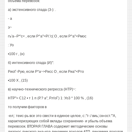
объема перевозок:
а) экстенсивного спада (З-): .
- а
э~
гъ'а--Р*'с< , если Р^а">Р/.'с( О , если Р^а"<Рмос
: Уо
•100 г , (н)
б) интенсивного спада (И)":
РиоГ-Рую, если Р*а~>Рисс О , если Риа"<Рто
•100 X , (15)
в) научно-технического регресса (НТР)~:
НТР"= С12 • т 1 п (Р.? а", Рл'оГ) 1: Уо3 * 100 % , (16)
то получим факторов в
-ел;: теис-рь все это свести в единое целое, с::"г-:/ виь;:ск«ост.'"А,
характеризующих собой вклады сохранение- и убыль объема
перевозок. ВТОРАЯ ГЛАВА содержит методические основы
диагнос.лческого ана-иза динамики доходов АТП, динамики доходов