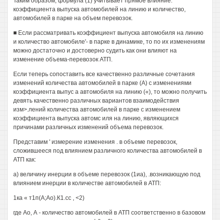
Таким образом, формула (1) учитывает прямое влияние.
коэффициента выпуска автомобилей на линию и количество,
автомобилей в парке на объем перевозок.
■ Если рассматривать коэффициент выпуска автомобиля на линию
и количество автомобиле'- в парке в динамике, то по их изменениям
можно достаточно и достоверно судить как они влияют на
изменение объема-перевозок АТП.
Если теперь сопоставить все качественно различные сочетания
изменений количества автомобилей в парке (А) с изменениями
коэффициента выпус а автомобиля на линию («), то можно получить
девять качественно различных вариантов взаимодействия
изм>.лений количества автомобилей в парке с изменением
коэффициента выпуска автомс иля на линию, являющихся
причинами различных изменений объема перевозок.
Представим ' измерение изменения . в объеме перевозок,
сложившееся под влиянием различного количества автомобилей в
АТП как:
а) величину инерции в объеме перевозок (1иа), .возникающую под
влиянием инерции в количестве автомобилей в АТП:
1ка « т1п(А;Ао).К1.сс , <2)
где Ао, А - количество автомобилей в АТП соответственно в базовом