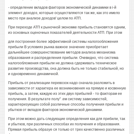
- определение вкладов факторов экономической динамики в i-й
элемент доходоз, которые осуществляются так же, как это имело
место при анализе доходов' целом по АТП.
При переходе АТП к рыночной экономке прибыль становятся одним,
из основных оценочных показателей деятельности АТП. При зтом
для построения более эффективной системы налогообложения
прибыли В условиях рынка важное значение приобретает
дальнейшее совершенствование методов анализа механизма
образования и распределения прибыли. Очевидно, что система
налогообложения прибыли не должна сдерживать техническое
развитие производства, она должна быть не только стабильной, но
и одновременно динамичной.
Прибыль от реализации перевозок надо сначала разложить в
зависимости от характера ее возникновения на прямую и косвенную
прибыль, а затем, каждую из этих двух прибылей - то факторам ее
получения. В результате полу" .ем систему зависимостей,
характеризующих собой различные способы получения прибыли и
убытков от вкладов факторов экономической динамики.
При этом можно дать следующие определения как для прибили, так
и убытков, при различных способах их получения и образования.
Прямая прибыль образуе ся только от трех качественно различных