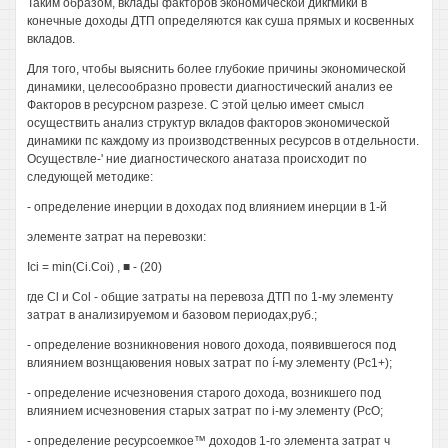
Таким образом, вклады факторов экономической дикгмики в
конечные доходы ДТП определяются как суша прямых и косвенных
вкладов.
Для того, чтобы выяснить более глубокие причины экономической
динамики, целесообразно провести диагностический анализ ее
Факторов в ресурсном разрезе. С этой целью имеет смысл
осуществить анализ структур вкладов факторов экономической
динамики пс каждому из производственных ресурсов в отдельности.
Осуществле-' ние диагностического анатаза происходит по
следующей методике:
- определение инерции в доходах под влиянием инерции в 1-й
элементе затрат на перевозки:
Ici = min(Ci.Coi) , ■ - (20)
где Cl и Col - общие затраты на перевоза ДТП по 1-му элементу
затрат в анализируемом и базовом периодах,руб.;
- определение возникновения нового дохода, появившегося под
влиянием вознщаювения новых затрат по í-му элементу (Рс1+);
- определение исчезновения старого дохода, возникшего под
влиянием исчезновения старых затрат по i-му элементу (РсО;
- определение ресурсоемкое™ доходов 1-го элемента затрат ч