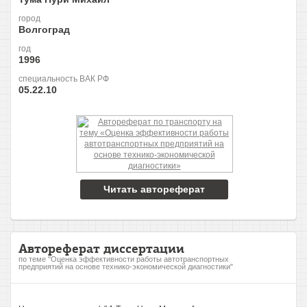
город
Волгоград
год
1996
специальность ВАК РФ
05.22.10
Читать автореферат
Автореферат диссертации
по теме "Оценка эффективности работы автотранспортных
предприятий на основе технико-экономической диагностики"