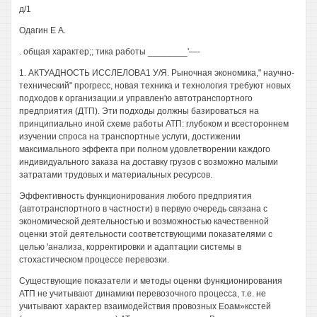
д/1
Одагин Е А.
. общая характер;; тика работы ________'—-
1. АКТУАДНОСТЬ ИССЛЕЛОВА1 У/Я. Рыночная экономика," научно-
технический" прогресс, новая техника и технология требуют новых
подходов к организации.и управлен'ю автотранспортного
предприятия (ДТП). Эти подходы должны базироваться на
принципиально иной схеме работы АТП: глубоком и всестороннем
изучении спроса на транспортные услуги, достижении
максимального эффекта при полном удовлетворении каждого
индивидуального заказа на доставку грузов с возможно малыми
затратами трудовых и материальных ресурсов.
Эффективность функционирования любого предприятия
(автотранспортного в частности) в первую очередь связана с
экономической деятельностью и возможностью качественной
оценки этой деятельности соответствующими показателями с
целью 'анализа, корректировки и адаптации системы в
стохастическом процессе перевозки.
Существующие показатели и методы оценки функционирования
АТП не учитывают динамики перевозочного процесса, т.е. не
учитывают характер взаимодействия провозных Еоам»ксстей