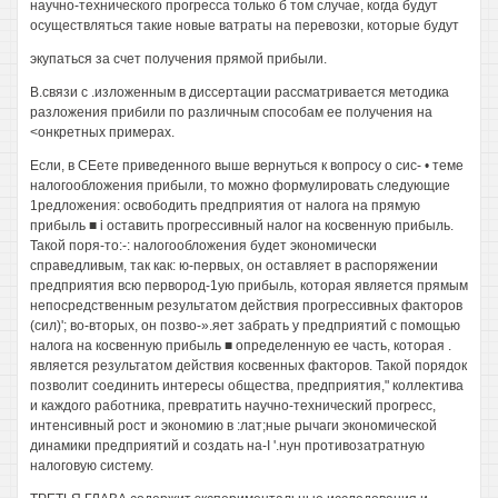
научно-технического прогресса только б том случае, когда будут
осуществляться такие новые ватраты на перевозки, которые будут
экупаться за счет получения прямой прибыли.
В.связи с .изложенным в диссертации рассматривается методика
разложения прибили по различным способам ее получения на
<онкретных примерах.
Если, в СЕете приведенного выше вернуться к вопросу о сис- • теме
налогообложения прибыли, то можно формулировать следующие
1редложения: освободить предприятия от налога на прямую
прибыль ■ i оставить прогрессивный налог на косвенную прибыль.
Такой поря-то:-: налогообложения будет экономически
справедливым, так как: ю-первых, он оставляет в распоряжении
предприятия всю первород-1ую прибыль, которая является прямым
непосредственным результатом действия прогрессивных факторов
(сил)'; во-вторых, он позво-».яет забрать у предприятий с помощью
налога на косвенную прибыль ■ определенную ее часть, которая .
является результатом действия косвенных факторов. Такой порядок
позволит соединить интересы общества, предприятия," коллектива
и каждого работника, превратить научно-технический прогресс,
интенсивный рост и экономию в :лат;ные рычаги экономической
динамики предприятий и создать на-I '.нун противозатратную
налоговую систему.