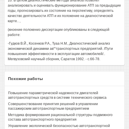
10. В целом диагностические методы анализа позвогют
анализировать и оценивать функционирование АТП за предыдущие
годы, прогнозировать их состояние на перспективу, определять
качество деятельности АТП и их полокение на диагностической
карте.. ,
(кноение полокениз диссертации опубликованы в следующой
работе:
-Гудков В.Й., Косенков P.A., Туаа Н.М., Диагностический анализ
экономической динамики ав'^транспортных предприятий. /Пути
повышения эффективности в эксплуатации автомобилей/..
Мегвузовский научный сборник, Саратов 1992. - с.66-78.
Похожие работы
Повышение параметрической надежности двигателей
автотранспортных средств в системе технического сервиса
Совершенствование принятия решений в управлении
пассажирским автотранспортным предприятием
Методика формирования рациональной структуры подвижного
состава автотранспортного предприятия
Управление экологической безопасностью автотранспортной