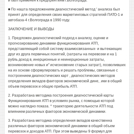
и был применен к предприятиям г.Волгограда.
■ По нашта предложениям диагностический метод ' анализа был
принят для определения своих маркетинговых стратегий ПАТО-1 и
автобаза-4 г.Волгограда в 1990 году.
ЗАКЛЮЧЕНИЕ И ВЫВОДЫ
1. Предложен диагностический подход к анализу, оценке и
прогнозированию динамики функционирования АТП,
представляющий собой систему взаимосвязанных- и вытекающих
друг из друга первичных понятий, (затраты на перевозки и на 1
рубль доход в, инерционные и неинерционные затраты,
возникновение новых и" исчезновение старых затрат), позволивших
на их основе сформулировать и решать проблемы, связанные с
построением диагностических карт , диагностических методов
определения вкладов факторов экономической дине, .ики в общий
объем перевозок и общую прибыль АТП.
2. Разработана методика построения диагностической карты
Функционирования АТП в условиях рынка, с помощью которой
можно наглядно показа. ^ траекторию деятельности АТП под
влиянием различных факторов экономической динамики.
3. Разработана методика определения вкладов качественна
различных факторов экономической динамики в общий объем
перевозок и доходов АТП. При этом выведены 9 формул для