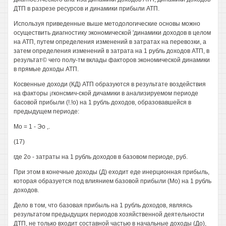
ДТП в разрезе ресурсов и динамики прибыли АТП.
Используя приведенные выше методологические основы можно
осуществить диагностику экономической 'динамики доходов в целом
на АТП, путем определения изменений в затратах на перевозки, а
затем определения изменений в затрата на 1 рубль доходов АТП, в
результат© чего полу-тм вклады факторов экономической динамики
в прямые доходы АТП.
Косвенные доходи (КД) АТП образуются в результате воздействия
на факторы ¡гконсмич-ской дичамики в анализируемом периоде
басовой прибыли (!.!о) на 1 рубль доходов, образовавшейся в
предыдущем периоде:
Мо = 1 - Эо ,.
(17)
где 2о - затраты на 1 рубль доходов в базовом периоде, руб.
При этом в конечные доходы (Д) еходит еде инерционная прибыль,
которая образуется под влиянием базовой прибыли (Мо) на 1 рубль
доходов.
Дело в том, что базовая прибыль на 1 рубль доходов, являясь
результатом предыдущих периодов хозяйственной деятельности
ДТП, не только входит составной частью в начальные доходы (До),