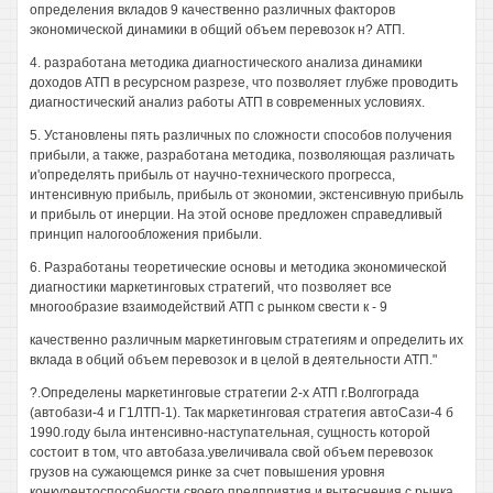
определения вкладов 9 качественно различных факторов
экономической динамики в общий объем перевозок н? АТП.
4. разработана методика диагностического анализа динамики
доходов АТП в ресурсном разрезе, что позволяет глубже проводить
диагностический анализ работы АТП в современных условиях.
5. Установлены пять различных по сложности способов получения
прибыли, а также, разработана методика, позволяющая различать
и'определять прибыль от научно-технического прогресса,
интенсивную прибыль, прибыль от экономии, экстенсивную прибыль
и прибыль от инерции. На этой основе предложен справедливый
принцип налогообложения прибыли.
6. Разработаны теоретические основы и методика экономической
диагностики маркетинговых стратегий, что позволяет все
многообразие взаимодействий АТП с рынком свести к - 9
качественно различным маркетинговым стратегиям и определить их
вклада в обций объем перевозок и в целой в деятельности АТП."
?.Определены маркетинговые стратегии 2-х АТП г.Волгограда
(автобази-4 и Г1ЛТП-1). Так маркетинговая стратегия автоСази-4 б
1990.году была интенсивно-наступательная, сущность которой
состоит в том, что автобаза.увеличивала свой объем перевозок
грузов на сужающемся ринке за счет повышения уровня
конкурентоспособности своего предприятия и вытеснения с рынка