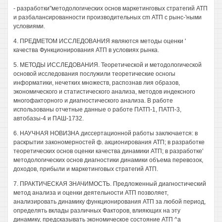
- разработки"методологических основ маркетинговых стратегий АТП
и разбалансированности производительных cm АТП с рынс-'ными
условиями.
4. ПРЕДМЕТОМ ИССЛЕДОВАНИЯ являются методы оценки '
качества Функционирования АТП в условиях рынка.
5. МЕТОДЫ ИССЛЕДОВАНИЯ. Теоретической и методологической
основой исследования послужили теоретические осногы
информатики, нечетких множеств, распознав лия образов,
экономического и статистического анализа, методов индексного
многофакторного и диагностического анализа. В работе
использованы отчетные данные о работе ПАТП-1, ПАТП-3,
автобазы-4 и ПАШ-1732.
6. НАУЧНАЯ НОВИЗНА диссертационной работы заключается: в
раскрытии закономерностей ф. акционирования АТП; в разработке
теоретических основ оценки качества динамики АТП; в разработке'
методологических основ диагностики динамики объема перевозок,
доходов, прибыли и маркетинговых стратегий АТП.
7. ПРАКТИЧЕСКАЯ ЗНАЧИМОСТЬ. Предложенный диагностический
метод анализа и оценки деятельности АТП позволяет,
анализировать динамику функционирования АТП за любой период,
определять вклады различных Факторов, влияющих на эту
динамику, предсказывать экономическое состояние АТП ^а