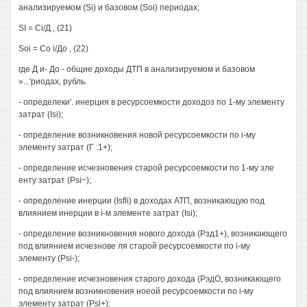
анализируемом (Si) и базовом (Soi) периодах;
SI = Ci/Д , (21)
Soi = Со i/До , (22)
где Д и- До - общие доходы ДТП в анализируемом и базовом
»...'риодах, рубль.
- определеки'. инерция в ресурсоемкости доходоз по 1-му элементу
затрат (Isi);
- определение возникновения новой ресурсоемкости по i-му
элементу затрат (Г :1+);
- определение исчезновения старой ресурсоемкости по 1-му зле
енту затрат (Psi~);
- определение инерции (Isfli) в доходах АТП, возникающую под
влиянием инерции в i-м элементе затрат (Isi);
- определение возникновения нового дохода (Рзд1+), возникающего
под влиянием исчезнове ля старой ресурсоемкости по i-му
элементу (Psi-);
- определение исчезновения старого дохода (РэдО, возникающего
под влиянием возникновения ноеой ресурсоемкости по i-му
элементу затрат (Psl+);