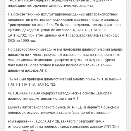
ТРЕТЬЯ ГЛАВА содержит экспериментальные исследования и
гпробздию методологии диагностического анализа.
На основе технико-эксплуатационных данных автотранспортных
предприятий и метрологических основ диагностического анализа,
1риведенного во второй глаЕе были определены вклады факторов
щкячики доходов в целом по автобазе-4, ПАТП-1, ПАТП-3 и
1АТП-1732. При этом, динамика АТП рассматривалась за период с
[935 по 1990 год.
По разработанной методике мы лроводили диагностический анализ
динамики до>- чдов в ресурсном разрезе по тем же тредприятиям.
Анализ динамики доходов в разрезе отдельных видов ресурсов
показывает более точное и более полное объяснение 1ричин
динамики доходов АТП.
Так же был приведен диагностический анализ прибыли 1ВТОбазы-4,
ПАТП-1, ПАТП-3, ПАТП-1732.
ЧЕТВЕРТАЯ ГЛАВА содержит методические основы ЕЫбора и
доагностики маркетинговых стратегий АТП.
Емкость автотранспортного рынка (ATP) (Е), измеряется объ-;мом
перевозок, осуществляемых в стране (в регионе) в стоимост-
ком выражении, а доля АТР (d), ванятого предприятием, -
отношением объема перевозок,реализованного данным АТП (Q) к