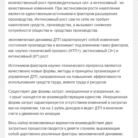
количественный-рост-производительных сил .а интенсивный - их
качественные изменения. При экстенсивном росте накопление
является единственным источником и фактором расширения
производства. Интенсивный рост сам по себе не требует
накопления средств., производства, а вызывает снижение
потребности общества в- средствах производства.
экономическая динамика ДТП характеризует собой изменения
состояния производства и возникает под влиянием таких факторов,
как: научно-технический прогресс (НТП+), экстенсивный (Э+) и
интенсивный (И*) рост.
Источником факторов научно-технического прогресса являются
качественно новые формы, методы и принципы организации и'
управления ДТП, направленные на повышение эффективности
использования средств труда, живоги труда и ресурсов.
Существуют две формы затрат: инерционная и ускоренная, ко-
-т.орые' находятся во взаимодействующем единстве. Инерционная
форма затрат характеризуется отсутствием изменений в затратах
как на перевозки, так на 1 рубль доходов и ведет ДТП в конечном
счете к движении по инерции.
Весь набор всевозможных вариантов взаимодействия двух
затратных процессов сводится к девяти случаям, выражающие
собой царственно различные факторы экономической динамики,