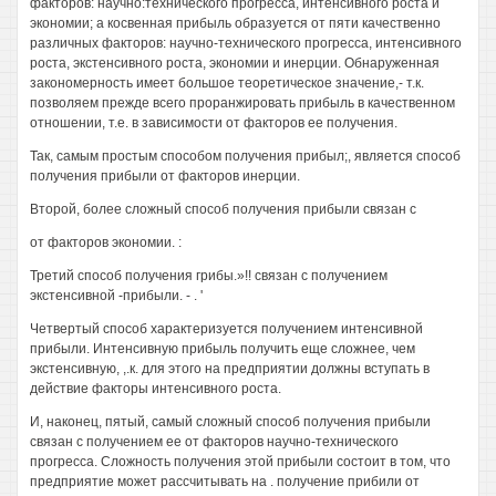
факторов: научно:технического прогресса, интенсивного роста и
экономии; а косвенная прибыль образуется от пяти качественно
различных факторов: научно-технического прогресса, интенсивного
роста, экстенсивного роста, экономии и инерции. Обнаруженная
закономерность имеет большое теоретическое значение,- т.к.
позволяем прежде всего проранжировать прибыль в качественном
отношении, т.е. в зависимости от факторов ее получения.
Так, самым простым способом получения прибыл;, является способ
получения прибыли от факторов инерции.
Второй, более сложный способ получения прибыли связан с
от факторов экономии. :
Третий способ получения грибы.»!! связан с получением
экстенсивной -прибыли. - . '
Четвертый способ характеризуется получением интенсивной
прибыли. Интенсивную прибыль получить еще сложнее, чем
экстенсивную, ,.к. для этого на предприятии должны вступать в
действие факторы интенсивного роста.
И, наконец, пятый, самый сложный способ получения прибыли
связан с получением ее от факторов научно-технического
прогресса. Сложность получения этой прибыли состоит в том, что
предприятие может рассчитывать на . получение прибили от