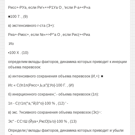
Рисс+-РУа, если Ри'«+>Р1Уа О , 'если Р-а+<Р«а
■100 7. , (9)
в) экстенсивного г-ста (Э+):
Риа+-Рмос+, если №«+>Р^а О , если Рис(+<Риа
:Ио
•100 X . (10)
определим вклады факторов, динамика которых приводит к инерции
объема перевозок:
а) интенсивного сохранения объема перевозок (И,+): ■
Ис « С(!п1п(Рисс+,Ь;а")]:Уо]-100 Г. , (И)
б) инерционного сохранен;'.- объема перевозок (1п):
1п - С(т1п(^а,^й)3^о]-100 % , (12) ' -
в) экс. ?нсивного сохранения объема перевозок (Эс)~:
Эс" - ССтШ (Йуа+,РксО]:Ь'о]-100 % , (13)
Определи;/ вклады факторов, динамика которых приводит и убыли