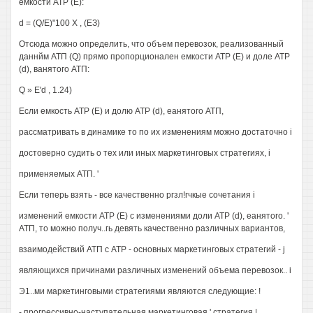
емкости ATP (Е):
d = (Q/E)"100 X , (ЕЗ)
Отсюда можно определить, что объем перевозок, реализованный
даннйм АТП (Q) прямо пропорционален емкости ATP (Е) и доле АТР
(d), ванятого АТП:
Q » E'd , 1.24)
Если емкость ATP (Е) и долю ATP (d), еанятого АТП,
рассматривать в динамике то по их изменениям можно достаточно i
достоверно судить о тех или иных маркетинговых стратегиях, i
применяемых АТП. '
Если теперь взять - все качественно ргзл!гчкые сочетания i
изменений емкости ATP (Е) с изменениями доли ATP (d), еанятого. '
АТП, то можно получ..гь девять качественно различных вариантов,
взаимодействий АТП с АТР - основных маркетинговых стратегий - j
являющихся причинами различных изменений объема перевозок.. i
Э1..ми маркетинговыми стратегиями являются следующие: !
- прогрессивно-наступательная маркетинговая ' стратегия |