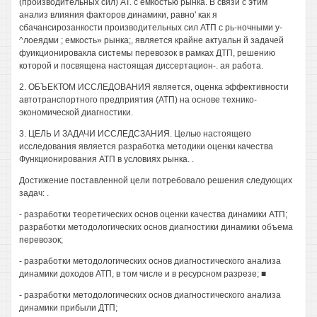
(производительных сил) АТ. с емкостью рынка. В связи с этим
анализ влияния факторов динамики, равно' как я
сбачансирозанкости производительных сил АТП с рь-ночными у-
^лоеядми ; емкость» рынка;, является крайне актуальн й задачей
фуикционировакла системы перевозок в рамках ДТП, решению
которой и посвящена настоящая диссертацион-. ая работа.
2. ОБЪЕКТОМ ИССЛЕДОВАНИЯ является, оценка эффективности
автотранспортного предприятия (АТП) на основе технико-
экономической диагностики.
3. ЦЕЛЬ И ЗАДАЧИ ИССЛЕДСЗАНИЯ. Целью настоящего
исследования является разработка методики оценки качества
Функционирования АТП в условиях рынка. .
Достижение поставленной цели потребовало решения следующих
задач: .
- разработки теоретических основ оценки качества динамики АТП;
разработки методологических основ диагностики динамики объема
перевозок;
- разработки методологических основ диагностического анализа
динамики доходов АТП, в том числе и в ресурсном разрезе; ■
- разработки методологических основ диагностического анализа
динамики прибыли ДТП;