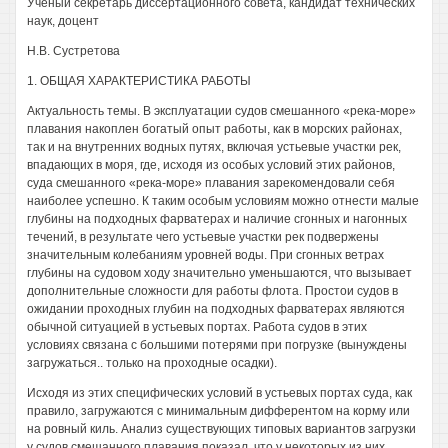
Ученый секретарь диссертационного совета, кандидат технических
наук, доцент
Н.В. Сустретова
1. ОБЩАЯ ХАРАКТЕРИСТИКА РАБОТЫ
Актуальность темы. В эксплуатации судов смешанного «река-море»
плавания накоплен богатый опыт работы, как в морских районах,
так и на внутренних водных путях, включая устьевые участки рек,
впадающих в моря, где, исходя из особых условий этих районов,
суда смешанного «река-море» плавания зарекомендовали себя
наиболее успешно. К таким особым условиям можно отнести малые
глубины на подходных фарватерах и наличие сгонных и нагонных
течений, в результате чего устьевые участки рек подвержены
значительным колебаниям уровней воды. При сгонных ветрах
глубины на судовом ходу значительно уменьшаются, что вызывает
дополнительные сложности для работы флота. Простои судов в
ожидании проходных глубин на подходных фарватерах являются
обычной ситуацией в устьевых портах. Работа судов в этих
условиях связана с большими потерями при погрузке (вынуждены
загружаться.. только на проходные осадки).
Исходя из этих специфических условий в устьевых портах суда, как
правило, загружаются с минимальным дифферентом на корму или
на ровный киль. Анализ существующих типовых вариантов загрузки
у судов смешанного плавания показал, что у некоторых из них