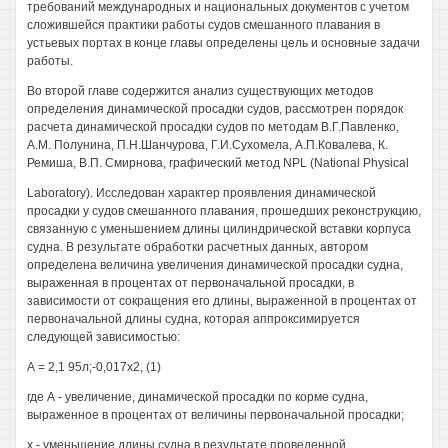
требований международных и национальных документов с учетом
сложившейся практики работы судов смешанного плавания в
устьевых портах в конце главы определены цель и основные задачи
работы.
Во второй главе содержится анализ существующих методов
определения динамической просадки судов, рассмотрен порядок
расчета динамической просадки судов по методам В.Г.Павленко,
А.М. Полунина, П.Н.Шанчурова, Г.И.Сухомела, А.П.Ковалева, К.
Ремиша, В.П. Смирнова, графический метод NPL (National Physical
Laboratory). Исследован характер проявления динамической
просадки у судов смешанного плавания, прошедших реконструкцию,
связанную с уменьшением длины цилиндрической вставки корпуса
судна. В результате обработки расчетных данных, автором
определена величина увеличения динамической просадки судна,
выраженная в процентах от первоначальной просадки, в
зависимости от сокращения его длины, выраженной в процентах от
первоначальной длины судна, которая аппроксимируется
следующей зависимостью:
А = 2,1 95л;-0,017х2, (1)
где А - увеличение, динамической просадки по корме судна,
выраженное в процентах от величины первоначальной просадки;
х - уменьшение длины судна в результате проведенной