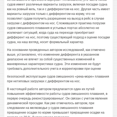
судов имеет различные варианты загрузок, включая посадки судна
как на ровный киль, так и с дифферентом на нос. Другая часть имеет
варианты загрузок только с дифферентом на корму, что не
позволяет судам получить разрешение на выход в рейс в случае
загрузки с дифферентом на нос. Сложившаяся практика погрузки
судов смешанного плавания в устьевых портах абсолютно не
исключает ситуаций, когда суда на переходе приобретают
дифферент на нос, поэтому существующий подход к оценке посадки
судна, на наш взгляд, носит формальный характер.
На основании проведенных автором исследований, как отмечено
выше, установлено, что изменение дифферента в указанном
диапазоне не влечет за собой существенных изменений в
маневренных характеристиках судна. Эти изменения не будут
требовать дополнительного учета и корректировки при оценке
безопасной эксплуатации судов смешанного «река-море» плавания
при нетиповых загрузках с дифферентом на нос.
В настоящей работе автором предлагается один их путей
повышения эффективности работы судов смешанного плавания, в
первую очередь реконструированных'. Он связан с учетом явления
динамической просадки. Как уже отмечалось автором, при
следовании на мелководье у судов смешанного плавания
приращение осадки по корме превышает приращение осадки на