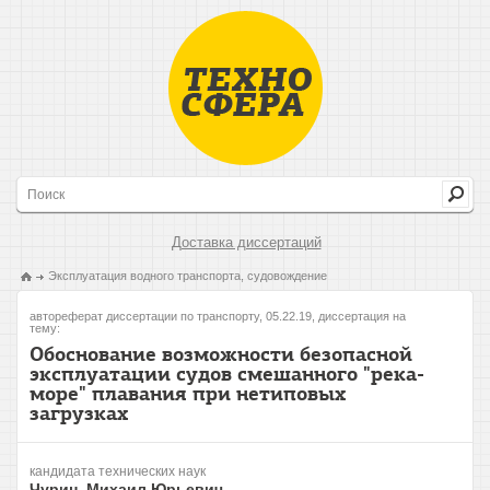
Доставка диссертаций
Эксплуатация водного транспорта, судовождение
автореферат диссертации по транспорту, 05.22.19, диссертация на
тему:
Обоснование возможности безопасной
эксплуатации судов смешанного "река-
море" плавания при нетиповых
загрузках
кандидата технических наук
Чурин, Михаил Юрьевич