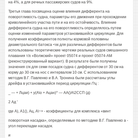
на 4%, а для речных пассажирских судов на 9%.
Третья глава посвящена оценке влияния дифферента на
поворотливость судна, параметры его движения при прохождении
криволинейного участка пути и на его остойчивость. Влияние
дифферента судна на его поворотливость определялось путем
оценки изменений параметров установившейся циркуляции. Для
получения коэффициентов полноты кормовой половины
диаметрального батокса <хк для различных дифферентов были
использованы теоретические чертежи реальных судов смешанного
плавания т/х «Волжский» проект 05074 и проект 05074-АМ
(реконструированный вариант). В результате были получены
значения сгк для семи посадок судна с дифферентом от 30 см на
корму до 30 см на нос с интервалом 10 см. С использованием
методик В.Г. Павленко и В.А. Тронина были рассчитаны углы
дрейфа в установившийся период циркуляции /?ц :
_ — + Лцаи) + у(А\о + Ацан)^ — АА()А\2ССП (д)
2 Ад '
где А), А1(), Ац, А\~> - коэффициенты для комплекса «винт
поворотная насадка», определяемые по методике В.Г. Павленко а -
угол перекладки насадок.
и