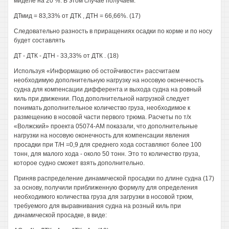
миделе на 20 %. В этом случае получаем:
ДТмид = 83,33% от ДТК , ДТН = 66,66%. (17)
Следовательно разность в приращениях осадки по корме и по носу
будет составлять
ДТ - ДТК - ДТН - 33,33% от ДТК . (18)
Используя «Информацию об остойчивости» рассчитаем
необходимую дополнительную нагрузку на носовую оконечность
судна для компенсации дифферента и выхода судна на ровный
киль при движении. Под дополнительной нагрузкой следует
понимать дополнительное количество груза, необходимое к
размещению в носовой части первого трюма. Расчеты по т/х
«Волжский» проекта 05074-АМ показали, что дополнительные
нагрузки на носовую оконечность для компенсации явления
просадки при Т/Н =0,9 для среднего хода составляют более 100
тонн, для малого хода - около 50 тонн. Это то количество груза,
которое судно сможет взять дополнительно.
Приняв распределение динамической просадки по длине судна (17)
за основу, получили приближенную формулу для определения
необходимого количества груза для загрузки в носовой трюм,
требуемого для выравнивания судна на розный киль при
динамической просадке, в виде: