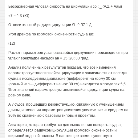
Безразмерная угловая скорость на циркуляции со : _ (АД, + Аам)
«7 = ^-3-(Ю)
Относительный радиус циркуляции Я : ^ Л7 1 Д
Угол дрейфа по кормовой оконечности судна Дк:
(12)
Расчет параметров установившейся циркуляции производился при
углах перекладки насадок ан = 15; 20; 30 град.
Анализ полученных результатов показал, что все изменения
параметров установившейся циркуляции в зависимости от посадки
судна в исследуемом диапазоне (дифферент на корму 30 см
-ровный киль - дифферент на нос 30 см) находятся в пределах 5,5
% от значений параметров установившейся циркуляции судна на
ровном киле.
А у судов, прошедших реконструкцию, связанную с уменьшением
длины, изменения параметров движения увеличились в среднем на
30% по сравнению с базовым типовым проектом.
Акватория, которая требуется для выполнения поворота судна,
определяется радиусом циркуляции кормовой оконечности и
шириной ходовой полосы. В настоящее время существуют