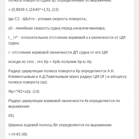
полюса поворота судна хр, определяемую по выражению:
= (0,9839-1,11640^+1,5), (13)
где С2 - ШЬ/\>о - угловая скорость поворота;
у0 - линейная скорость судна перед началом маневра;
I _ I I^ - относительное отстояние кормовой к к оконечности от ЦМ
судна;
/ - отстояние кормовой оконечности ДП судна от его ЦМ
исходя из того , что Хр = ХрIЬ получим Хр-Ь-Хр.
Радиус циркуляции полюса поворота Кр определяется А.Н.
Клементьевым и А.Д.Павельевым через радиус ЦМ (Я ) и абсциссу
полюса поворота (хр):
Яр=^Я2+х2р. (14)
Радиус циркуляции кормовой оконечности Кк определяется по
выражению:
05)
Ширина ходовой полосы Вп определяется по выражению:
= (Ч-#1 06)