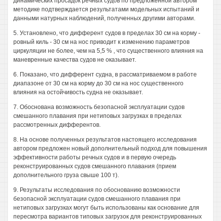
динамических просадок речных судов по предложенной автором
методике подтверждается результатами модельных испытаний и
данными натурных наблюдений, полученных другими авторами.
5. Установлено, что дифферент судов в пределах 30 см на корму -
ровный киль - 30 см на нос приводит к изменению параметров
циркуляции не более, чем на 5,5 % , что существенного влияния на
маневренные качества судов не оказывает.
6. Показано, что дифферент судна, в рассматриваемом в работе
диапазоне от 30 см на корму до 30 см на нос существенного
влияния на остойчивость судна не оказывает.
7. Обоснована возможность безопасной эксплуатации судов
смешанного плавания при нетиповых загрузках в пределах
рассмотренных дифферентов.
8. На основе полученных результатов настоящего исследования
автором предложен новый дополнительный подход для повышения
эффективности работы речных судов и в первую очередь
реконструированных судов смешанного плавания (прием
дополнительного груза свыше 100 т).
9. Результаты исследования по обоснованию возможности
безопасной эксплуатации судов смешанного плавания при
нетиповых загрузках могут быть использованы как основание для
пересмотра вариантов типовых загрузок для реконструированных