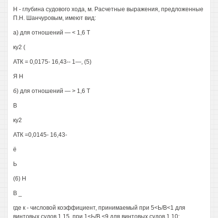
Н - глубина судового хода, м. Расчетные выражения, предложенные
П.Н. Шанчуровым, имеют вид:
а) для отношений — < 1,6 Т
ку2 (
АТК = 0,0175- 16,43-- 1—, (5)
Я Н
б) для отношений — > 1,6 Т
В
ку2
АТК =0,0145- 16,43-
ё
Ь
(6) Н
В _
где к - числовой коэффициент, принимаемый при 5<Ь/В<1 для
винтовых судов 1,15, при 1<Ь/В <9 для винтовых судов 1,10;