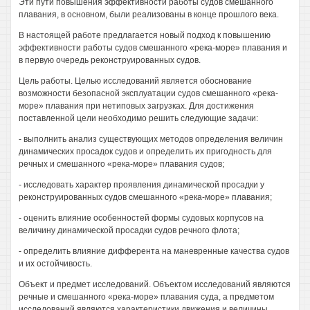
Эти пути повышения эффективности работы судов смешанного
плавания, в основном, были реализованы в конце прошлого века.
В настоящей работе предлагается новый подход к повышению
эффективности работы судов смешанного «река-море» плавания и
в первую очередь реконструированных судов.
Цель работы. Целью исследований является обоснование
возможности безопасной эксплуатации судов смешанного «река-
море» плавания при нетиповых загрузках. Для достижения
поставленной цели необходимо решить следующие задачи:
- выполнить анализ существующих методов определения величин
динамических просадок судов и определить их пригодность для
речных и смешанного «река-море» плавания судов;
- исследовать характер проявления динамической просадки у
реконструированных судов смешанного «река-море» плавания;
- оценить влияние особенностей формы судовых корпусов на
величину динамической просадки судов речного флота;
- определить влияние дифферента на маневренные качества судов
и их остойчивость.
Объект и предмет исследований. Объектом исследований являются
речные и смешанного «река-море» плавания суда, а предметом
исследований являются характеристики движения и величины