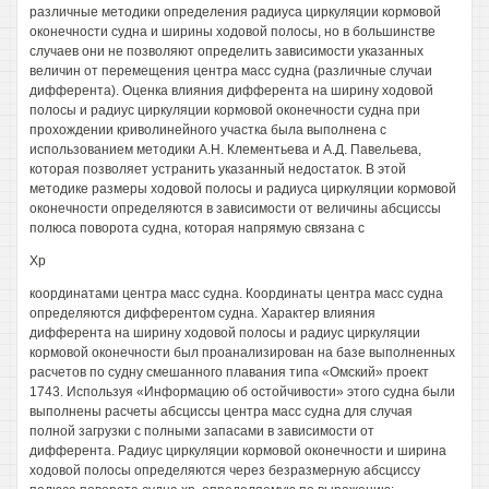
различные методики определения радиуса циркуляции кормовой
оконечности судна и ширины ходовой полосы, но в большинстве
случаев они не позволяют определить зависимости указанных
величин от перемещения центра масс судна (различные случаи
дифферента). Оценка влияния дифферента на ширину ходовой
полосы и радиус циркуляции кормовой оконечности судна при
прохождении криволинейного участка была выполнена с
использованием методики А.Н. Клементьева и А.Д. Павельева,
которая позволяет устранить указанный недостаток. В этой
методике размеры ходовой полосы и радиуса циркуляции кормовой
оконечности определяются в зависимости от величины абсциссы
полюса поворота судна, которая напрямую связана с
Хр
координатами центра масс судна. Координаты центра масс судна
определяются дифферентом судна. Характер влияния
дифферента на ширину ходовой полосы и радиус циркуляции
кормовой оконечности был проанализирован на базе выполненных
расчетов по судну смешанного плавания типа «Омский» проект
1743. Используя «Информацию об остойчивости» этого судна были
выполнены расчеты абсциссы центра масс судна для случая
полной загрузки с полными запасами в зависимости от
дифферента. Радиус циркуляции кормовой оконечности и ширина
ходовой полосы определяются через безразмерную абсциссу