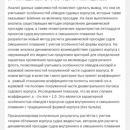
Анализ данных зависимостей позволяет сделать вывод, что они не
учитывают особенностей обводов судовых корпусов, которые также
оказывают влияние на величину просадки. На базе выполненного
анализа существующих методик определения динамической
просадки судов, а также геометрических характеристик пятнадцати
проектов судов внутреннего и смешанного плавания был
разработан новый метод расчета динамической просадки судов
смешанного плавания с учетом особенностей формы корпуса. На
основе анализа динамического взаимодействия судового корпуса с
окружающей его жидкостью предложен критерий для определения
характера проявления просадки на мелководье судов речного
флота, позволяющий учитывать особенности обводов носовой и
кормовой оконечностей погруженной части судового корпуса. В
новом методе в качестве такого критерия был принят коэффициент
а , равный отношению коэффициентов полноты носовой сгн и
кормовой <хк половин погруженной части диаметрального батокса
судового корпуса. Исследования показали, что во всех случаях
коэффициент а - (тн /егк > 1,0. Это является характерной
особенностью обводов • корпусов судов внутреннего и смешанного
плавания с традиционной формой корпуса (без бульба).
Проанализировав полученные результаты расчётов с учетом
теории обтекания корпуса судна жидкостью, автором для расчета
динамической просадки судов внутреннего и смешанного плавания