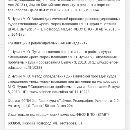
мая 2013 г.); Изд-во Каспийского института речного и морского
транспорта - ф-ла ФБОУ ВПО «ВГАВТ», 2013, - с. 60-64.
5. Чурин М.Ю. Анализ динамической просадки реконструированных
судов смешанного «река- море» плавания / М.Ю.Чурин // Вестник
ВГАВТ. Выпуск 34 - Н. Новгород: Изд-во ФБОУ ВПО «ВГАВТ», 2013. -
с. 164-175.
Публикации в рецензируемых ВАК РФ изданиях
1. Чурин М.Ю. Пути повышения эффективности работы судов
смешанного «река-море» плавания / М.Ю. Чурин /7 Современные
проблемы науки и образования Выпуск 3, 2013. URL: www.science-
education.ru/lll-10228.
2. Чурин М.Ю. Метод определения динамической просадки судов
смешанного «река-море» плавания при движении на мелководье /
М.Ю. Чурин // Современные проблемы науки и образования Выпуск
5, 2013. URL: www.science-education.ru/111-10228.
Формат 60*84 '/го- Гарнитура «Тайме». Ризография. Усл. печ. л. 1,0.
Уч.-изд. л. 1,0. Тираж 150 экз. Заказ 224.
Издательско-полиграфический комплекс ФБОУ ВПО «ВГАВТ»
603950, Нижний Новгород, ул. Нестерова, 5а