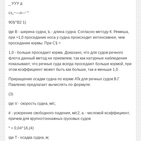
_ УУУ д
сз„~—л—' ^
90§^В2 1}
где В - ширина судна; Ь - длина судна. Согласно методу К. Ремиша,
при >1,0 проседание носа у судна происходит интенсивнее, чем
проседание кормы. При С§ <
1,0 - больше проседает корма. Доказано, что для судов речного
флота данный метод не приемлем, так как натурные наблюдения
показывают, что речные суда всегда проседают больше кормой, при
этом коэффициент может быть как больше, так и меньше 1,0.
Приращение осадки судна по корме АТк для речных судов В.Г.
Павленко предлагает вычислять по формуле:
(3)
где V - скорость судна, м/с;
ё - ускорение свободного падения, м/с2; а - числовой коэффициент,
причем для крупнотоннажных грузовых судов
* = 0,04^16,(4)
где Т - осадка судна, м;