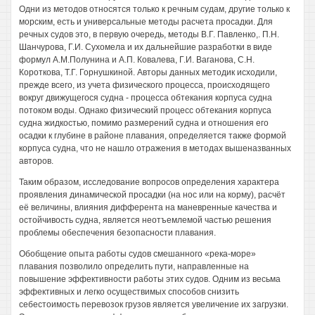
Одни из методов относятся только к речным судам, другие только к
морским, есть и универсальные методы расчета просадки. Для
речных судов это, в первую очередь, методы В.Г. Павленко,. П.Н.
Шанчурова, Г.И. Сухомела и их дальнейшие разработки в виде
формул А.М.Полунина и А.П. Ковалева, Г.И. Ваганова, С.Н.
Короткова, Т.Г. Горнушкиной. Авторы данных методик исходили,
прежде всего, из учета физического процесса, происходящего
вокруг движущегося судна - процесса обтекания корпуса судна
потоком воды. Однако физический процесс обтекания корпуса
судна жидкостью, помимо размерений судна и отношения его
осадки к глубине в районе плавания, определяется также формой
корпуса судна, что не нашло отражения в методах вышеназванных
авторов.
Таким образом, исследование вопросов определения характера
проявления динамической просадки (на нос или на корму), расчёт
её величины, влияния дифферента на маневренные качества и
остойчивость судна, является неотъемлемой частью решения
проблемы обеспечения безопасности плавания.
Обобщение опыта работы судов смешанного «река-море»
плавания позволило определить пути, направленные на
повышение эффективности работы этих судов. Одним из весьма
эффективных и легко осуществимых способов снизить
себестоимость перевозок грузов является увеличение их загрузки.