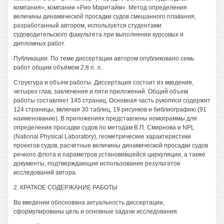
компания», компании «Рио Маритайм». Метод определения
величины динамической просадки судов смешанного плавания,
разработанный автором, используется студентами
судоводительского факультета при выполнении курсовых и
дипломных работ.
Публикации. По теме диссертации автором опубликовано семь
работ общим объёмом 2,8 п. л..
Структура и объем работы. Диссертация состоит из введения,
четырех глав, заключения и пяти приложений. Общий объем
работы составляет 145 страниц. Основная часть рукописи содержит
124 страницы, включая 30 таблиц, 19 рисунков и библиографию (91
наименование). В приложениях представлены номограммы для
определения просадки судов по методам В.П. Смирнова и NPL
(National Physical Laboratory), геометрические характеристики
проектов судов, расчетные величины динамической просадки судов
речного флота и параметров установившейся циркуляции, а также
документы, подтверждающие использование результатов
исследований автора.
2. КРАТКОЕ СОДЕРЖАНИЕ РАБОТЫ
Во введении обоснована актуальность диссертации,
сформулированы цель и основные задачи исследования.