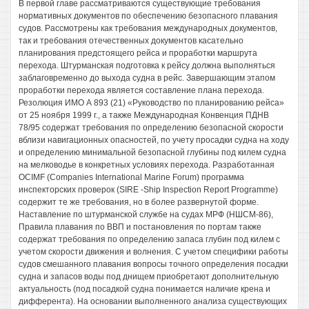
В первой главе рассматриваются существующие требования
нормативных документов по обеспечению безопасного плавания
судов. Рассмотрены как требования международных документов,
так и требования отечественных документов касательно
планирования предстоящего рейса и проработки маршрута
перехода. Штурманская подготовка к рейсу должна выполняться
заблаговременно до выхода судна в рейс. Завершающим этапом
проработки перехода является составление плана перехода.
Резолюция ИМО А 893 (21) «Руководство по планированию рейса»
от 25 ноября 1999 г., а также Международная Конвенция ПДНВ
78/95 содержат требования по определению безопасной скорости
вблизи навигационных опасностей, по учету просадки судна на ходу
и определению минимальной безопасной глубины под килем судна
на мелководье в конкретных условиях перехода. Разработанная
OCIMF (Companies International Marine Forum) программа
инспекторских проверок (SIRE -Ship Inspection Report Programme)
содержит те же требования, но в более развернутой форме.
Наставление по штурманской службе на судах МРФ (НШСМ-86),
Правила плавания по ВВП и постановления по портам также
содержат требования по определению запаса глубин под килем с
учетом скорости движения и волнения. С учетом специфики работы
судов смешанного плавания вопросы точного определения посадки
судна и запасов воды под днищем приобретают дополнительную
актуальность (под посадкой судна понимается наличие крена и
дифферента). На основании выполненного анализа существующих