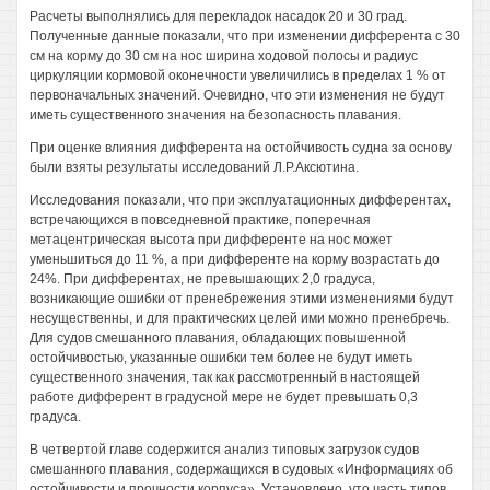
Расчеты выполнялись для перекладок насадок 20 и 30 град.
Полученные данные показали, что при изменении дифферента с 30
см на корму до 30 см на нос ширина ходовой полосы и радиус
циркуляции кормовой оконечности увеличились в пределах 1 % от
первоначальных значений. Очевидно, что эти изменения не будут
иметь существенного значения на безопасность плавания.
При оценке влияния дифферента на остойчивость судна за основу
были взяты результаты исследований Л.Р.Аксютина.
Исследования показали, что при эксплуатационных дифферентах,
встречающихся в повседневной практике, поперечная
метацентрическая высота при дифференте на нос может
уменьшиться до 11 %, а при дифференте на корму возрастать до
24%. При дифферентах, не превышающих 2,0 градуса,
возникающие ошибки от пренебрежения этими изменениями будут
несущественны, и для практических целей ими можно пренебречь.
Для судов смешанного плавания, обладающих повышенной
остойчивостью, указанные ошибки тем более не будут иметь
существенного значения, так как рассмотренный в настоящей
работе дифферент в градусной мере не будет превышать 0,3
градуса.
В четвертой главе содержится анализ типовых загрузок судов
смешанного плавания, содержащихся в судовых «Информациях об
остойчивости и прочности корпуса». Установлено, уто часть типов