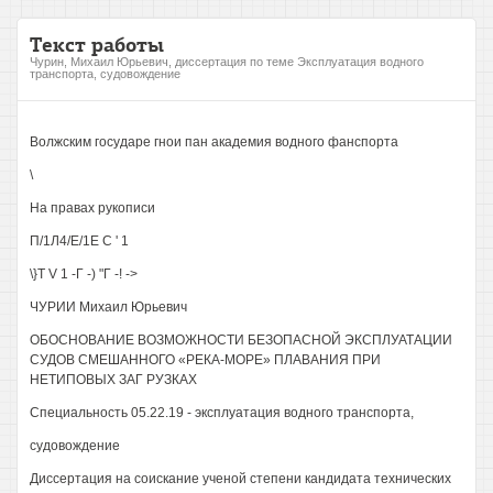
Текст работы
Чурин, Михаил Юрьевич, диссертация по теме Эксплуатация водного
транспорта, судовождение
Волжским государе гнои пан академия водного фанспорта
\
На правах рукописи
П/1Л4/Е/1Е С ' 1
\}Т V 1 -Г -) "Г -! ->
ЧУРИИ Михаил Юрьевич
ОБОСНОВАНИЕ ВОЗМОЖНОСТИ БЕЗОПАСНОЙ ЭКСПЛУАТАЦИИ
СУДОВ СМЕШАННОГО «РЕКА-МОРЕ» ПЛАВАНИЯ ПРИ
НЕТИПОВЫХ ЗАГ РУЗКАХ
Специальность 05.22.19 - эксплуатация водного транспорта,
судовождение
Диссертация на соискание ученой степени кандидата технических