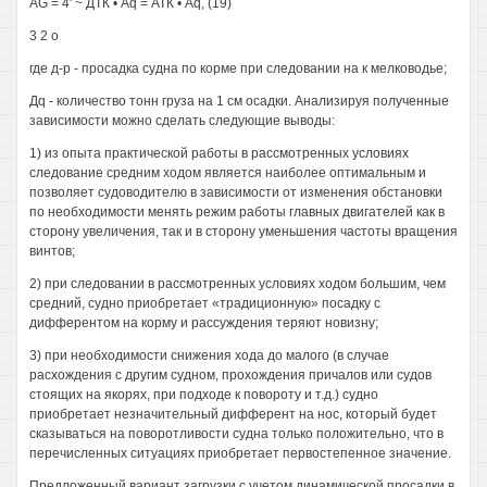
AG = 4' ~ ДТК • Aq = АТК • Aq, (19)
3 2 о
где д-р - просадка судна по корме при следовании на к мелководье;
Дq - количество тонн груза на 1 см осадки. Анализируя полученные
зависимости можно сделать следующие выводы:
1) из опыта практической работы в рассмотренных условиях
следование средним ходом является наиболее оптимальным и
позволяет судоводителю в зависимости от изменения обстановки
по необходимости менять режим работы главных двигателей как в
сторону увеличения, так и в сторону уменьшения частоты вращения
винтов;
2) при следовании в рассмотренных условиях ходом большим, чем
средний, судно приобретает «традиционную» посадку с
дифферентом на корму и рассуждения теряют новизну;
3) при необходимости снижения хода до малого (в случае
расхождения с другим судном, прохождения причалов или судов
стоящих на якорях, при подходе к повороту и т.д.) судно
приобретает незначительный дифферент на нос, который будет
сказываться на поворотливости судна только положительно, что в
перечисленных ситуациях приобретает первостепенное значение.
Предложенный вариант загрузки с учетом динамической просадки в