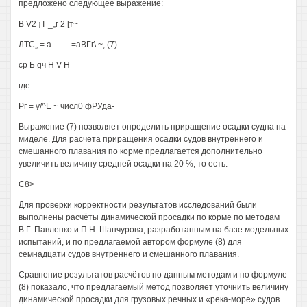
предложено следующее выражение:
В V2 ¡Т _„г 2 [т~
ЛТС„ = а--. — =аВГг\ ~, (7)
ср Ь gч Н V Н
где
Рг = у/^Е ~ числ0 фРУда-
Выражение (7) позволяет определить приращение осадки судна на
миделе. Для расчета приращения осадки судов внутреннего и
смешанного плавания по корме предлагается дополнительно
увеличить величину средней осадки на 20 %, то есть:
С8>
Для проверки корректности результатов исследований были
выполнены расчёты динамической просадки по корме по методам
В.Г. Павленко и П.Н. Шанчурова, разработанным на базе модельных
испытаний, и по предлагаемой автором формуле (8) для
семнадцати судов внутреннего и смешанного плавания.
Сравнение результатов расчётов по данным методам и по формуле
(8) показало, что предлагаемый метод позволяет уточнить величину
динамической просадки для грузовых речных и «река-море» судов