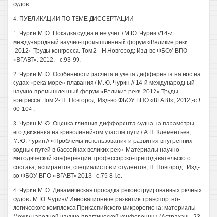
судов.
4. ПУБЛИКАЦИИ ПО ТЕМЕ ДИССЕРТАЦИИ
1. Чурин М.Ю. Посадка судна и её учет / М.Ю. Чурин //14-й
международный научно-промышленный форум «Великие реки
-2012» Труды конгресса. Том 2 - Н.Новгород: Изд-во ФБОУ ВПО
«ВГАВТ», 2012. - с.93-99.
2. Чурин М.Ю. Особенности расчета и учета дифферента на нос на
судах «река-море» плавания / М.Ю. Чурин // 14-й международный
научно-промышленный форум «Великие реки-2012» Труды
конгресса. Том 2- Н. Новгород: Изд-во ФБОУ ВПО «ВГАВТ», 2012,-с Л
00-104 .
3. Чурин М.Ю. Оценка влияния дифферента судна на параметры
его движения на криволинейном участке пути / А.Н. Клементьев,
М.Ю. Чурин // «Проблемы использования и развития внутренних
водных путей в бассейнах великих рек»; Материалы научно-
методической конференции профессорско-преподавательского
состава, аспирантов, специалистов и студентов; Н. Новгород : Изд-
во ФБОУ ВПО «ВГАВТ» 2013 - с.75-8 I.e.
4. Чурин М.Ю. Динамическая просадка реконструированных речных
судов / М.Ю. Чурин// Инновационное развитие транспортно-
логического комплекса Прикаспийского микрорегиона: материалы
Международной научно-практической конференции (Астрахань, 23