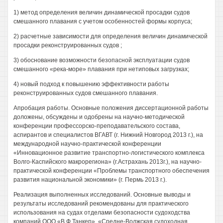
1) метод определения величин динамической просадки судов
смешанного плавания с учетом особенностей формы корпуса;
2) расчетные зависимости для определения величин динамической
просадки реконструированных судов ;
3) обоснование возможности безопасной эксплуатации судов
смешанного «река-море» плавания при нетиповых загрузках;
4) новый подход к повышению эффективности работы
реконструированных судов смешанного плавания.
Апробация работы. Основные положения диссертационной работы
доложены, обсуждены и одобрены на научно-методической
конференции профессорско-преподавательского состава,
аспирантов и специалистов ВГАВТ (г. Нижний Новгород 2013 г.), на
международной научно-практической конференции
«Инновационное развитие транспортно-логистического комплекса
Волго-Каспийского макрорегиона» (г.Астрахань 2013г.), на научно-
практической конференции «Проблемы транспортного обеспечения
развития национальной экономики» (г. Пермь 2013 г.).
Реализация выполненных исследований. Основные выводы и
результаты исследований рекомендованы для практического
использования на судах отделами безопасности судоходства
компаний ООО «В.Ф.Танкер», «Средне-Волжская судоходная