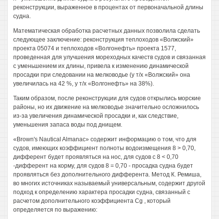
реконструкции, выраженное в процентах от первоначальной длины
судна.
Математическая обработка расчетных данных позволила сделать
следующее заключение: реконструкция теплоходов «Волжский»
проекта 05074 и теплоходов «Волгонефть» проекта 1577,
проведенная для улучшения мореходных качеств судов и связанная
с уменьшением их длины, привела к изменению динамической
просадки при следовании на мелководье (у т/х «Волжский» она
увеличилась на 42 %, у т/х «Волгонефть» на 38%).
Таким образом, после реконструкции для судов открылись морские
районы, но их движение на мелководье значительно осложнилось
из-за увеличения динамической просадки и, как следствие,
уменьшения запаса воды под днищем.
«Brown's Nautical Almanac» содержит информацию о том, что для
судов, имеющих коэффициент полноты водоизмещения 8 > 0,70,
дифферент будет проявляться на нос, для судов с 8 < 0,70
-дифферент на корму, для судов 8 = 0,70 - просадка судна будет
проявляться без дополнительного дифферента. Метод К. Ремиша,
во многих источниках называемый универсальным, содержит другой
подход к определению характера просадки судна, связанный с
расчетом дополнительного коэффициента Cg , который
определяется по выражению: