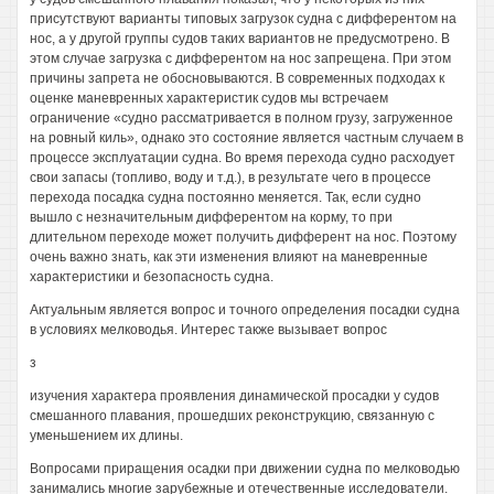
присутствуют варианты типовых загрузок судна с дифферентом на
нос, а у другой группы судов таких вариантов не предусмотрено. В
этом случае загрузка с дифферентом на нос запрещена. При этом
причины запрета не обосновываются. В современных подходах к
оценке маневренных характеристик судов мы встречаем
ограничение «судно рассматривается в полном грузу, загруженное
на ровный киль», однако это состояние является частным случаем в
процессе эксплуатации судна. Во время перехода судно расходует
свои запасы (топливо, воду и т.д.), в результате чего в процессе
перехода посадка судна постоянно меняется. Так, если судно
вышло с незначительным дифферентом на корму, то при
длительном переходе может получить дифферент на нос. Поэтому
очень важно знать, как эти изменения влияют на маневренные
характеристики и безопасность судна.
Актуальным является вопрос и точного определения посадки судна
в условиях мелководья. Интерес также вызывает вопрос
з
изучения характера проявления динамической просадки у судов
смешанного плавания, прошедших реконструкцию, связанную с
уменьшением их длины.
Вопросами приращения осадки при движении судна по мелководью
занимались многие зарубежные и отечественные исследователи.