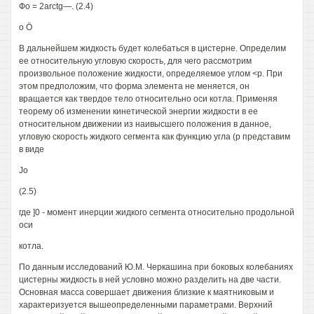
Фо = 2arctg—. (2.4)
о Ö
В дальнейшем жидкость будет колебаться в цистерне. Определим
ее относительную угловую скорость, для чего рассмотрим
произвольное положение жидкости, определяемое углом <р. При
этом предположим, что форма элемента не меняется, он
вращается как твердое тело относительно оси котла. Применяя
теорему об изменении кинетической энергии жидкости в ее
относительном движении из наивысшего положения в данное,
угловую скорость жидкого сегмента как функцию угла (р представим
в виде
Jo
(2.5)
где ]0 - момент инерции жидкого сегмента относительно продольной
оси
котла.
По данным исследований Ю.М. Черкашина при боковых колебаниях
цистерны жидкость в ней условно можно разделить на две части.
Основная масса совершает движения близкие к маятниковым и
характеризуется вышеопределенными параметрами. Верхний