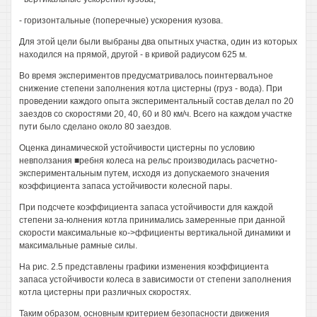
- горизонтальные (поперечные) ускорения кузова.
Для этой цели были выбраны два опытных участка, один из которых
находился на прямой, другой - в кривой радиусом 625 м.
Во время экспериментов предусматривалось поинтервалъное
снижение степени заполнения котла цистерны (груз - вода). При
проведении каждого опыта экспериментальный состав делал по 20
заездов со скоростями 20, 40, 60 и 80 км/ч. Всего на каждом участке
пути было сделано около 80 заездов.
Оценка динамической устойчивости цистерны по условию
невползания ■ребня колеса на рельс производилась расчетно-
экспериментальным путем, исходя из допускаемого значения
коэффициента запаса устойчивости колесной пары.
При подсчете коэффициента запаса устойчивости для каждой
степени за-юлнения котла принимались замеренные при данной
скорости максимальные ко->ффициенты вертикальной динамики и
максимальные рамные силы.
На рис. 2.5 представлены графики изменения коэффициента
запаса устойчивости колеса в зависимости от степени заполнения
котла цистерны при различных скоростях.
Таким образом, основным критерием безопасности движения