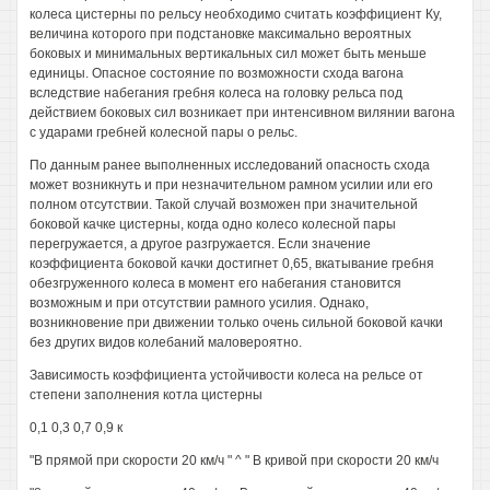
колеса цистерны по рельсу необходимо считать коэффициент Ку,
величина которого при подстановке максимально вероятных
боковых и минимальных вертикальных сил может быть меньше
единицы. Опасное состояние по возможности схода вагона
вследствие набегания гребня колеса на головку рельса под
действием боковых сил возникает при интенсивном вилянии вагона
с ударами гребней колесной пары о рельс.
По данным ранее выполненных исследований опасность схода
может возникнуть и при незначительном рамном усилии или его
полном отсутствии. Такой случай возможен при значительной
боковой качке цистерны, когда одно колесо колесной пары
перегружается, а другое разгружается. Если значение
коэффициента боковой качки достигнет 0,65, вкатывание гребня
обезгруженного колеса в момент его набегания становится
возможным и при отсутствии рамного усилия. Однако,
возникновение при движении только очень сильной боковой качки
без других видов колебаний маловероятно.
Зависимость коэффициента устойчивости колеса на рельсе от
степени заполнения котла цистерны
0,1 0,3 0,7 0,9 к
"В прямой при скорости 20 км/ч " ^ " В кривой при скорости 20 км/ч