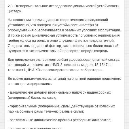
2.3. Экспериментальное исследование динамической устойчивости
цистерн
На основании анализа данных теоретических исследований
установлено, что поперечная устойчивость цистерн от
опрокидывания обеспечивается в реальных условиях эксплуатации.
В то же время динамическая устойчивость по условию невползания
гребня колеса на рельс в ряде случаев является недостаточной.
Следовательно, данный фактор, как потенциально более опасный,
нуждается в экспериментальной проверке в первую очередь.
Для проведения экспериментов был сформирован опытный состав,
состоящий из локомотива ЧМЭ-3, цистерны модели 15-1547 на
тележках ЦНИИ-ХЗ и пассажирского вагона-лаборатории.
Во время динамических испытаний на опытной единице подвижного
состава регистрировались:
- динамические добавки вертикальных нагрузок надрессорных
(шкворневых) балок тележек;
- горизонтальные (поперечные) силы, действующие от колесных
пар на боковые рамы тележек (рамные силы);
- вертикальные динамические прогибы рессорных комплектов;
- вертикальные ускорения кузова;