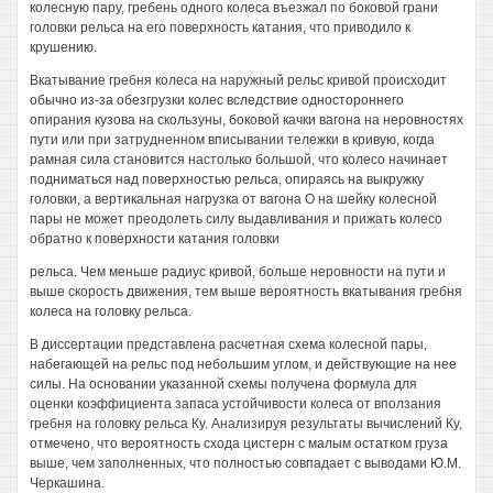
колесную пару, гребень одного колеса въезжал по боковой грани
головки рельса на его поверхность катания, что приводило к
крушению.
Вкатывание гребня колеса на наружный рельс кривой происходит
обычно из-за обезгрузки колес вследствие одностороннего
опирания кузова на скользуны, боковой качки вагона на неровностях
пути или при затрудненном вписывании тележки в кривую, когда
рамная сила становится настолько большой, что колесо начинает
подниматься над поверхностью рельса, опираясь на выкружку
головки, а вертикальная нагрузка от вагона О на шейку колесной
пары не может преодолеть силу выдавливания и прижать колесо
обратно к поверхности катания головки
рельса. Чем меньше радиус кривой, больше неровности на пути и
выше скорость движения, тем выше вероятность вкатывания гребня
колеса на головку рельса.
В диссертации представлена расчетная схема колесной пары,
набегающей на рельс под небольшим углом, и действующие на нее
силы. На основании указанной схемы получена формула для
оценки коэффициента запаса устойчивости колеса от вползания
гребня на головку рельса Ку. Анализируя результаты вычислений Ку,
отмечено, что вероятность схода цистерн с малым остатком груза
выше, чем заполненных, что полностью совпадает с выводами Ю.М.
Черкашина.