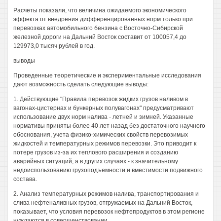
Расчеты показали, что величина ожидаемого экономического
эффекта от внедрения дифференцированных норм только при
перевозках автомобильного бензина с Восточно-Сибирской
железной дороги на Дальний Восток составит от 100057,4 до
129973,0 тысяч рублей в год.
выводы
Проведенные теоретические и экспериментальные исследования
дают возможность сделать следующие выводы:
1. Действующие "Правила перевозок жидких грузов наливом в
вагонах-цистернах и бункерных полувагонах" предусматривают
использование двух норм налива - летней и зимней. Указанные
нормативы приняты более 40 лет назад без достаточного научного
обоснования, учета физико-химических свойств перевозимых
жидкостей и температурных режимов перевозки. Это приводит к
потере грузов из-за их теплового расширения и созданию
аварийных ситуаций, а в других случаях - к значительному
недоиспользованию грузоподъемности и вместимости подвижного
состава.
2. Анализ температурных режимов налива, транспортирования и
слива нефтеналивных грузов, отгружаемых на Дальний Восток,
показывает, что условия перевозок нефтепродуктов в этом регионе
нуждаются в совершенствовании.