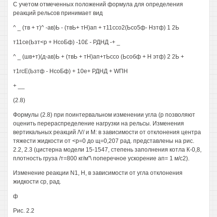
С учетом отмеченных положений формула для определения
реакций рельсов принимает вид
^ _ (тв + т)^ -ав)Ь - (твЬ+ тН)ап + т11ссо2(Ьсо5ф- Нзтф) 1 2Ь
т11се(Ьзт<р + НсоБф) -10£ - РДНД -+ _
^ _ (шв+т)(д-ав)Ь + (твЬ + тН)ап+тЬссо (Ьсобф + Н этф) 2 2Ь +
т1гсЕ(Ьзтф - НсоБф) + 10е+ РДНД + WПH
+ __
(2.8)
Формулы (2.8) при поинтервальном изменении угла (р позволяют
оценить перераспределение нагрузки на рельсы. Изменения
вертикальных реакций /V/ и М: в зависимости от отклонения центра
тяжести жидкости от <р=0 до щ=0,207 рад. представлены на рис.
2.2, 2.3 (цистерна модели 15-1547, степень заполнения котла К-0,8,
плотность груза /т=800 кг/м"\ поперечное ускорение ап= 1 м/с2).
Изменение реакции N1, Н, в зависимости от угла отклонения
жидкости ср, рад.
ф
Рис. 2.2