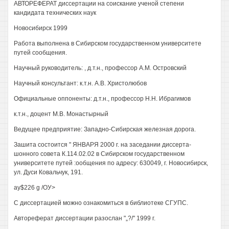
АВТОРЕФЕРАТ диссертации на соискание ученой степени
кандидата технических наук
Новосибирск 1999
Работа выполнена в Сибирском государственном университете
путей сообщения.
Научный руководитель: , д.т.н., профессор А.М. Островский
Научный консультант: к.т.н. A.B. Христолюбов
Официальные оппоненты: д.т.н., профессор H.H. Ибрагимов
к.т.н., доцент М.В. Монастырный
Ведущее предприятие: Западно-Сибирская железная дорога.
Зашита состоится " ЯНВАРЯ 2000 г. на заседании диссерта-
шонного совета К.114.02.02 в Сибирском государственном
университете путей :ообщения по адресу: 630049, г. Новосибирск,
ул. Дуси Ковальчук, 191.
ау$226 g /ОУ>
С диссертацией можно ознакомиться в библиотеке СГУПС.
Автореферат диссертации разослан "„?/" 1999 г.