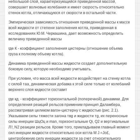
небольшой слой, характеризующийся приведенной массой,
совершает волновые колебания и имеет скорость относительно
стенок котла, отличающуюся от скорости в остальной части.
Эмпирическая зависимость отношения приведенной массы к массе
всей жидкости от степени заполнения котла, приведенная в
исследованиях Ю.М. Черкашина, дает возможность определить
величину приведенной массы
где К - коэффициент заполнения цистерны (отношение объема
груза к полному объему котла).
Динамика приведенной массы жидкости создает дополнительную
боковую силу, которую необходимо учитывать.
При условии, что масса всей жидкости воздействует на стенку котла
с силой таа, динамическая добавка к этой силе только от колебаний
верхнего слоя кидкости составит
где кд. - коэффициент горизонтальной (поперечной) динамики. Для
определения реакций рельсов применим принцип Даламбера,
рассматривая целиком вагон-цистерну с жидкостью (рис. 2.1).
Указываем силы тяжести загона твg и жидкости тg, их переносные
силы инерции ШцОц и man, горизонтальные Qi, Q2 и вертикальные
Л'/, N2 реакции рельсов. Кроме того, прикладываем главный момент
сил инерции жидкости относительно оси котла М J =Jo£,
центробежную силу инерции жидкости за счет относительного