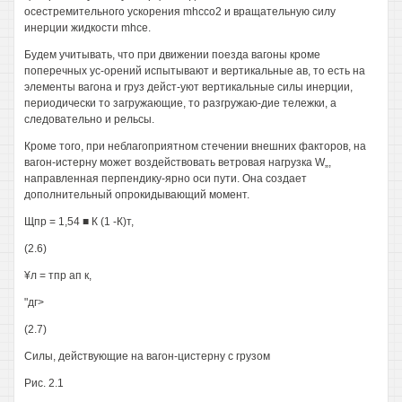
осестремительного ускорения mhcco2 и вращательную силу
инерции жидкости mhce.
Будем учитывать, что при движении поезда вагоны кроме
поперечных ус-орений испытывают и вертикальные ав, то есть на
элементы вагона и груз дейст-уют вертикальные силы инерции,
периодически то загружающие, то разгружаю-дие тележки, а
следовательно и рельсы.
Кроме того, при неблагоприятном стечении внешних факторов, на
вагон-истерну может воздействовать ветровая нагрузка W„,
направленная перпендику-ярно оси пути. Она создает
дополнительный опрокидывающий момент.
Щпр = 1,54 ■ К (1 -К)т,
(2.6)
¥л = тпр ап к,
"дг>
(2.7)
Силы, действующие на вагон-цистерну с грузом
Рис. 2.1