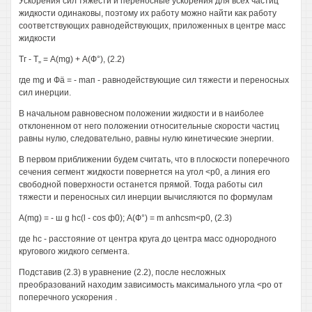
Ускорения сил тяжести и переносные ускорения для всех частиц
жидкости одинаковы, поэтому их работу можно найти как работу
соответствующих равнодействующих, приложенных в центре масс
жидкости
Тг - Т„ = A(mg) + А(Ф°), (2.2)
где mg и Фä = - mап - равнодействующие сил тяжести и переносных
сил инерции.
В начальном равновесном положении жидкости и в наиболее
отклоненном от него положении относительные скорости частиц
равны нулю, следовательно, равны нулю кинетические энергии.
В первом приближении будем считать, что в плоскости поперечного
сечения сегмент жидкости повернется на угол <р0, а линия его
свободной поверхности останется прямой. Тогда работы сил
тяжести и переносных сил инерции вычисляются по формулам
A(mg) = - ш g hc(l - cos ф0); А(Ф°) = m anhcsm<p0, (2.3)
где hc - расстояние от центра круга до центра масс однородного
кругового жидкого сегмента.
Подставив (2.3) в уравнение (2.2), после несложных
преобразований находим зависимость максимального угла <ро от
поперечного ускорения .