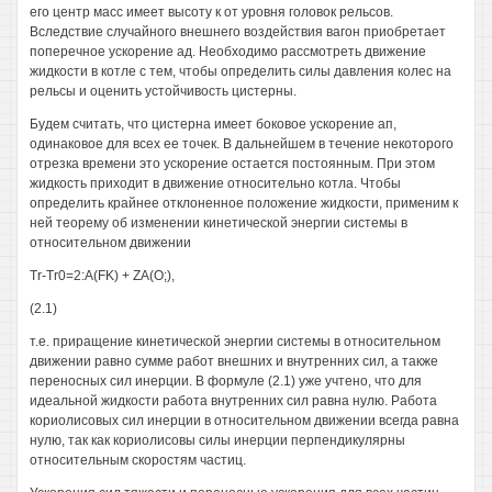
его центр масс имеет высоту к от уровня головок рельсов.
Вследствие случайного внешнего воздействия вагон приобретает
поперечное ускорение ад. Необходимо рассмотреть движение
жидкости в котле с тем, чтобы определить силы давления колес на
рельсы и оценить устойчивость цистерны.
Будем считать, что цистерна имеет боковое ускорение ап,
одинаковое для всех ее точек. В дальнейшем в течение некоторого
отрезка времени это ускорение остается постоянным. При этом
жидкость приходит в движение относительно котла. Чтобы
определить крайнее отклоненное положение жидкости, применим к
ней теорему об изменении кинетической энергии системы в
относительном движении
Tr-Tr0=2:A(FK) + ZA(O;),
(2.1)
т.е. приращение кинетической энергии системы в относительном
движении равно сумме работ внешних и внутренних сил, а также
переносных сил инерции. В формуле (2.1) уже учтено, что для
идеальной жидкости работа внутренних сил равна нулю. Работа
кориолисовых сил инерции в относительном движении всегда равна
нулю, так как кориолисовы силы инерции перпендикулярны
относительным скоростям частиц.