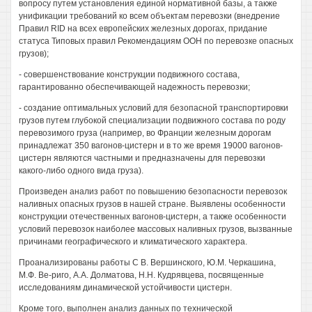
вопросу путем установления единой нормативной базы, а также
унификации требований ко всем объектам перевозки (внедрение
Правил RID на всех европейских железных дорогах, придание
статуса Типовых правил Рекомендациям ООН по перевозке опасных
грузов);
- совершенствование конструкции подвижного состава,
гарантированно обеспечивающей надежность перевозки;
- создание оптимальных условий для безопасной транспортировки
грузов путем глубокой специализации подвижного состава по роду
перевозимого груза (например, во Франции железным дорогам
принадлежат 350 вагонов-цистерн и в то же время 19000 вагонов-
цистерн являются частными и предназначены для перевозки
какого-либо одного вида груза).
Произведен анализ работ по повышению безопасности перевозок
наливных опасных грузов в нашей стране. Выявлены особенности
конструкции отечественных вагонов-цистерн, а также особенности
условий перевозок наиболее массовых наливных грузов, вызванные
причинами географического и климатического характера.
Проанализированы работы С В. Вершинского, Ю.М. Черкашина,
М.Ф. Ве-риго, A.A. Долматова, H.H. Кудрявцева, посвященные
исследованиям динамической устойчивости цистерн.
Кроме того, выполнен анализ данных по технической