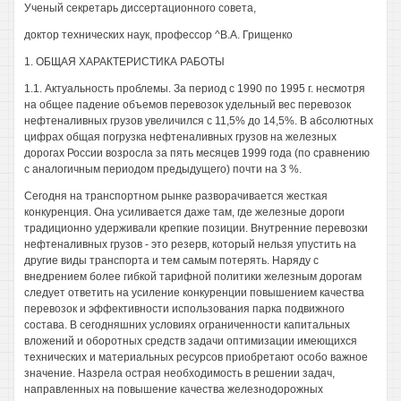
Ученый секретарь диссертационного совета,
доктор технических наук, профессор ^В.А. Грищенко
1. ОБЩАЯ ХАРАКТЕРИСТИКА РАБОТЫ
1.1. Актуальность проблемы. За период с 1990 по 1995 г. несмотря
на общее падение объемов перевозок удельный вес перевозок
нефтеналивных грузов увеличился с 11,5% до 14,5%. В абсолютных
цифрах общая погрузка нефтеналивных грузов на железных
дорогах России возросла за пять месяцев 1999 года (по сравнению
с аналогичным периодом предыдущего) почти на 3 %.
Сегодня на транспортном рынке разворачивается жесткая
конкуренция. Она усиливается даже там, где железные дороги
традиционно удерживали крепкие позиции. Внутренние перевозки
нефтеналивных грузов - это резерв, который нельзя упустить на
другие виды транспорта и тем самым потерять. Наряду с
внедрением более гибкой тарифной политики железным дорогам
следует ответить на усиление конкуренции повышением качества
перевозок и эффективности использования парка подвижного
состава. В сегодняшних условиях ограниченности капитальных
вложений и оборотных средств задачи оптимизации имеющихся
технических и материальных ресурсов приобретают особо важное
значение. Назрела острая необходимость в решении задач,
направленных на повышение качества железнодорожных