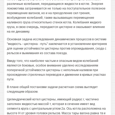
различные колебания, передающиеся жидкости в котле. Энергия
локомотива затрачивается не только на поступательное полезное
перемещение вагонов, но и на преодоление сил трения,
возбуждение колебаний, также вызывающих перемещение
наливного груза относительно стенок котла. Колебания жидкого
груза, в свою очередь, передаются цистерне и оказывают влияние
на ее динамику.
Основная задача исследования динамических процессов в системе
"жидкость - цистерна - путь" заключается в установлении критериев
для оценки устойчивости цистерны против опрокидывания, схода с
рельсов и выжимания из состава поезда.
Ввиду того, что наиболее частым и опасным видом колебаний
являются боковые, особое внимание уделено исследованиям
поперечной устойчивости цистерны с неполным наливом при
прохождении стрелочных переводов и движении в кривых участках
пути.
В плане общей постановки задачи расчетная схема выглядит
следующим образом.
Цилиндрический котел цистерны, имеющий радиус г, частично
заполнен жидкостью массой т, которая в сечении имеет вид
сегмента круга с центральным углом 2а. Ось котла расположена на
высоте Н от уровня головок рельсов. Масса тары вагона равна тв и