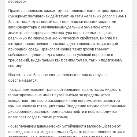
перевозок.
Правила перевозок жидких грузов наливом в вагонах-цистернах и
бункерных полувагонах действуют на сети железных дорог с 1966 г.
За этот период вагонный парк пополнился новыми моделями
вагонов-цистерн с увеличенным удельным объемом котла;
значительно выросла номенклатура перевозимых веществ,
различных по своим физико-химическим свойствам, многие из
которых представляют опасность для человека и окружающей
природной среды. Транспортировка таких грузов требует
соблюдения целого ряда специальных условий перевозки и
требований, выдвигаемых как к самим грузам, так и к подвижному
составу.
Известно, что безопасность перевозок наливных грузов
обеспечивается:
- созданием условий транспортирования, при которых жидкость
гарантированно не имеет путей выхода за пределы котла
вследствие теплового расширения или негерметично закрытой
крышки колпака котла цистерны. Внедрение научно обоснованных
дифференцированных норм налива нефти и нефтепродуктов
позволяет создать такие условия;
- обеспечением динамической устойчивости вагонов-цистерн от
опрокидывания и схода с рельсов. Однако при заполнении котла в