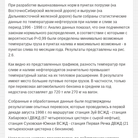
При разработке вышеназванных норм в пунктах погрузки (на
ВосточноСибирской железной дороге) и выгрузки (на
Дальневосточной железной дороге) были собраны статистические
данные по температурам нефтегрузов при наливе и сливе за
период 1996 - 1998 г.г. Анализ данных показал, что они подчиняются
законам нормального распределения, в соответствии с которыми с
вероятностью Р=0,99 были определены минимально возможные
температуры груза в пунктах налива и максимально возможные - в
пунктах слива по месяцам года. Результаты представлены на рис.
2.6.
Как видно из представленных графиков, разность температур при
сливе и наливе нефтепродуктов значительно превышает
температурный запас на их тепловое расширение. В результате
имеют место большие путевые потери грузов. В частности, только
при перевозках автомобильного бензина в среднем за год
недостача составляет до 720 т или 270 кг на вагон.
Собранные и обработанные данные были подтверждены
результатами опытных перевозок, которые проводились в первой
декаде августа 1998 г. по маршрутам: станция Зуй ВСЖД - станция
Хабаровск I ДВЖД (67 четырехосных цистерн с сырой нефтью);
станция Суховская-Южная ВСЖД - станция Первая Речка ДВЖД (21
четырехосная цистерна с бензином).