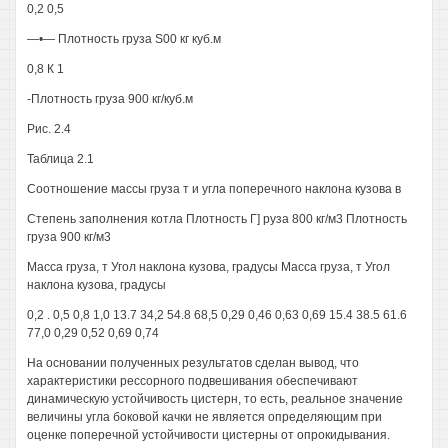
0,2 0,5
—•— Плотность груза S00 кг куб.м
0,8 К 1
-Плотность груза 900 кг/куб.м
Рис. 2.4
Таблица 2.1
Соотношение массы груза т и угла поперечного наклона кузова в
Степень заполнения котла Плотность Г] руза 800 кг/м3 Плотность
груза 900 кг/м3
Масса груза, т Угол наклона кузова, градусы Масса груза, т Угол
наклона кузова, градусы
0,2 . 0,5 0,8 1,0 13.7 34,2 54.8 68,5 0,29 0,46 0,63 0,69 15.4 38.5 61.6
77,0 0,29 0,52 0,69 0,74
На основании полученных результатов сделан вывод, что
характеристики рессорного подвешивания обеспечивают
динамическую устойчивость цистерн, то есть, реальное значение
величины угла боковой качки не является определяющим при
оценке поперечной устойчивости цистерны от опрокидывания.