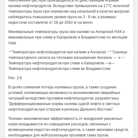
Наполнение цистерн производилось по действующим нормам
налива нефтепродуктов. Вследствие превышения на 17°С конечной
температуры груза при перевозке над начальной в пунктах выгрузки
наблюдалось повышение уровня груза на 3 - 8 см, а размеры
недостачи составляли от 28 до 2092 кг на вагон.
Минимальные температуры груза при наливе на Ангарской НХК и
максимальные при сливе в Хабаровске и Владивостоке по месяцам
года
~^Температура нефтепродуктов при наливе в Ангарске ~ * Граница
температурного запаса на тепловое расширение бензина — -х —
Температура нефтепродуктов при сливе в Хабаровске —в—
Температура нефтепродуктов при сливе во Владивостоке
Рис. 2.6
В целях снижения потерь наливных грузов, а также создания
условий, исключающих возможность возникновения аварийных
ситуаций вследствие проливов нефтепродуктов, разработаны
"Дифференцированные нормы налива сырой нефти и светлых
нефтепродуктов при отгрузке в регионы Дальнего Востока".
Технико-экономическая эффективность от внедрения указанных
норм складывается из сокращения расходов, связанных с
возмещением недостач нефтепродуктов, а также экономии средств,
необходимых для нейтрализации проливов таких грузов.