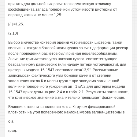
принять для дальнейших расчетов нормативную величину
коэффициента запаса поперечной устойчивости цистерны от
опрокидывания не менее 1,25:
[Л] =1,25.
(2.10)
Выбор в качестве критерия оценки устойчивости цистерны такой
величины, как угол боковой качки кузова за счет деформации рессор
после проведения расчетов был признан нецелесообразным.
Значение критического угла наклона кузова, соответствующее
безразличному равновесию (или началу потери устойчивости), для
цистерны модели 15-1547 составило вкр=13,9°. Рассчитанные
зависимости фактического угла боковой качки в от степени
заполнения котла К и массы груза т при заведомо завышенной
величине поперечного ускорения ап= 1 м/с2 для цистерны модели
15-1547 приведены на рис. 2.4 и в табл. 2.1. Результаты показывают,
что критическое значение в значительно превышает фактические.
Влияние степени заполнения котла К грузом фиксированной
плотности на угол поперечного наклона кузова вагона-цистерны в
о,а
град.