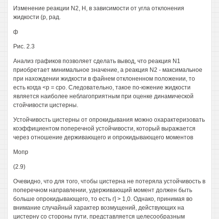
Изменение реакции N2, Н, в зависимости от угла отклонения
жидкости (р, рад.
ф
Рис. 2.3
Анализ графиков позволяет сделать вывод, что реакция N1
приобретает минимальное значение, а реакция N2 - максимальное
при нахождении жидкости в файнем отклоненном положении, то
есть когда <р = сро. Следовательно, такое по-южение жидкости
является наиболее неблагоприятным при оценке динамической
стойчивости цистерны.
Устойчивость цистерны от опрокидывания можно охарактеризовать
коэффициентом поперечной устойчивости, который выражается
через отношение держивающего и опрокидывающего моментов
Мопр
(2.9)
Очевидно, что для того, чтобы цистерна не потеряла устойчивость в
поперечном направлении, удерживающий момент должен быть
больше опрокидывающего, то есть г] > 1,0. Однако, принимая во
внимание случайный характер возмущений, действующих на
цистерну со стороны пути, представляется целесообразным