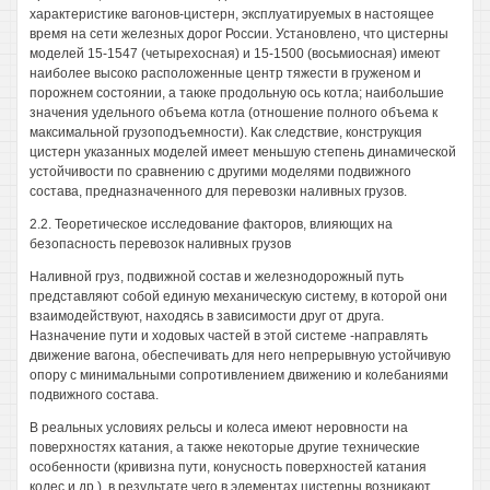
характеристике вагонов-цистерн, эксплуатируемых в настоящее
время на сети железных дорог России. Установлено, что цистерны
моделей 15-1547 (четырехосная) и 15-1500 (восьмиосная) имеют
наиболее высоко расположенные центр тяжести в груженом и
порожнем состоянии, а таюке продольную ось котла; наибольшие
значения удельного объема котла (отношение полного объема к
максимальной грузоподъемности). Как следствие, конструкция
цистерн указанных моделей имеет меньшую степень динамической
устойчивости по сравнению с другими моделями подвижного
состава, предназначенного для перевозки наливных грузов.
2.2. Теоретическое исследование факторов, влияющих на
безопасность перевозок наливных грузов
Наливной груз, подвижной состав и железнодорожный путь
представляют собой единую механическую систему, в которой они
взаимодействуют, находясь в зависимости друг от друга.
Назначение пути и ходовых частей в этой системе -направлять
движение вагона, обеспечивать для него непрерывную устойчивую
опору с минимальными сопротивлением движению и колебаниями
подвижного состава.
В реальных условиях рельсы и колеса имеют неровности на
поверхностях катания, а также некоторые другие технические
особенности (кривизна пути, конусность поверхностей катания
колес и др.), в результате чего в элементах цистерны возникают