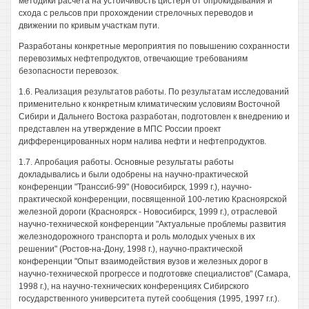
методики расчета на устойчивость цистерн от опрокидывания и
схода с рельсов при прохождении стрелочных переводов и
движении по кривым участкам пути.
Разработаны конкретные мероприятия по повышению сохранности
перевозимых нефтепродуктов, отвечающие требованиям
безопасности перевозок.
1.6. Реализация результатов работы. По результатам исследований
применительно к конкретным климатическим условиям Восточной
Сибири и Дальнего Востока разработан, подготовлен к внедрению и
представлен на утверждение в МПС России проект
дифференцированных норм налива нефти и нефтепродуктов.
1.7. Апробация работы. Основные результаты работы
докладывались и были одобрены на научно-практической
конференции "Транссиб-99" (Новосибирск, 1999 г.), научно-
практической конференции, посвященной 100-летию Красноярской
железной дороги (Красноярск - Новосибирск, 1999 г.), отраслевой
научно-технической конференции "Актуальные проблемы развития
железнодорожного транспорта и роль молодых ученых в их
решении" (Ростов-на-Дону, 1998 г.), научно-практической
конференции "Опыт взаимодействия вузов и железных дорог в
научно-технической прогрессе и подготовке специалистов" (Самара,
1998 г.), на научно-технических конференциях Сибирского
государственного университета путей сообщения (1995, 1997 г.г.).