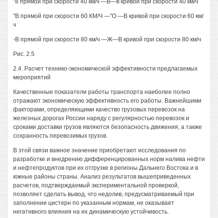
"8 прямой при скорости 40 км/ч —В—в кривой при скорости 40 км/ч
"В прямой при скорости 60 КМ/Ч —"О —В кривой при скорости 60 км/
ч
-В прямой при скорости 80 км/ч —Ж—В кривой при скорости 80 км/ч
Рис. 2.5
2.4. Расчет технико-экономической эффективности предлагаемых
мероприятий
Качественные показатели работы транспорта наиболее полно
отражают экономическую эффективность его работы. Важнейшими
факторами, определяющими качество грузовых перевозок на
железных дорогах России наряду с регулярностью перевозок и
сроками доставки грузов являются безопасность движения, а также
сохранность перевозимых грузов.
В этой связи важное значение приобретают исследования по
разработке и внедрению дифференцированных норм налива нефти
и нефтепродуктов при их отгрузке в регионы Дальнего Востока и в
южные районы страны. Анализ результатов вышеприведенных
расчетов, подтверждаемый экспериментальной проверкой,
позволяет сделать вывод, что недолив, предусматриваемый при
заполнении цистерн по указанным нормам, не оказывает
негативного влияния на их динамическую устойчивость.