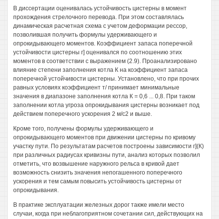
В диссертации оценивалась устойчивость цистерны в момент
прохождения стрелочного перевода. При этом составлялась
динамическая расчетная схема с учетом деформации рессор,
позволившая получить формулы удерживающего и
опрокидывающего моментов. Коэффициент запаса поперечной
устойчивости цистерны г] оценивался по соотношению этих
моментов в соответствии с выражением (2.9). Проанализировано
влияние степени заполнения котла К на коэффициент запаса
поперечной устойчивости цистерны. Установлено, что при прочих
равных условиях коэффициент т/ принимает минимальные
значения в диапазоне заполнения котла К = 0,6 ... 0,8. При таком
заполнении котла угроза опрокидывания цистерны возникает под
действием поперечного ускорения 2 м/с2 и выше.
Кроме того, получены формулы удерживающего и
опрокидывающего моментов при движении цистерны по кривому
участку пути. По результатам расчетов построены зависимости г](К)
при различных радиусах кривизны пути, анализ которых позволил
отметить, что возвышение наружного рельса в кривой дает
возможность снизить значения непогашенного поперечного
ускорения и тем самым повысить устойчивость цистерны от
опрокидывания.
В практике эксплуатации железных дорог также имели место
случаи, когда при неблагоприятном сочетании сил, действующих на