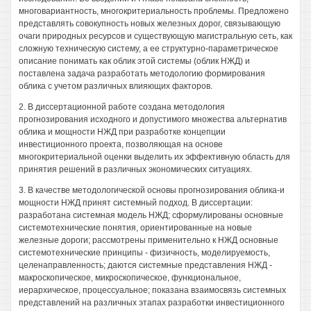
многовариантность, многокритериальность проблемы. Предложено
представлять совокупность новых железных дорог, связывающую
очаги природных ресурсов и существующую магистральную сеть, как
сложную техническую систему, а ее структурно-параметрическое
описание понимать как облик этой системы (облик НЖД) и
поставлена задача разработать методологию формирования
облика с учетом различных влияющих факторов.
2. В диссертационной работе создана методология
прогнозирования исходного и допустимого множества альтернатив
облика и мощности НЖД при разработке концепции
инвестиционного проекта, позволяющая на основе
многокритериальной оценки выделить их эффективную область для
принятия решений в различных экономических ситуациях.
3. В качестве методологической основы прогнозирования облика-и
мощности НЖД принят системный подход. В диссертации:
разработана системная модель НЖД; сформулированы основные
системотехнические понятия, ориентированные на новые
железные дороги; рассмотрены применительно к НЖД основные
системотехнические принципы - физичность, моделируемость,
целенаправленность; даются системные представления НЖД -
макроскопическое, микроскопическое, функциональное,
иерархическое, процессуальное; показана взаимосвязь системных
представлений на различных этапах разработки инвестиционного