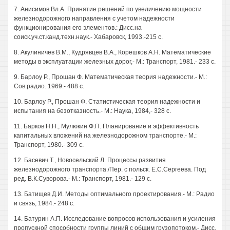
7. Анисимов Вл.А. Принятие решений по увеличению мощности
железнодорожного направления с учетом надежности
функционирования его элементов.: Дисс.на
соиск.уч.ст.канд.техн.наук.- Хабаровск, 1993.-215 с.
8. Акулиничев В.М., Кудрявцев В.А., Корешков А.Н. Математические
методы в эксплуатации железных дорог,- М.: Транспорт, 1981.- 233 с.
9. Барлоу Р., Прошан Ф. Математическая теория надежности.- М.:
Сов.радио. 1969.- 488 с.
10. Барлоу Р., Прошан Ф. Статистическая теория надежности и
испытания на безотказность.- М.: Наука, 1984,- 328 с.
11. Барков H.H., Мулюкин Ф.П. Планирование и эффективность
капитальных вложений на железнодорожном транспорте.- М.:
Транспорт, 1980.- 309 с.
12. Басевич Т., Новосельский Л. Процессы развития
железнодорожного транспорта./Пер. с польск. Е.С.Сергеева. Под
ред. В.К.Суворова.- М.: Транспорт, 1981.- 129 с.
13. Батищев Д.И. Методы оптимального проектирования.- М.: Радио
и связь, 1984.- 248 с.
14. Батурин А.П. Исследование вопросов использования и усиления
пропускной способности группы линий с общим грузопотоком.- Дисс.