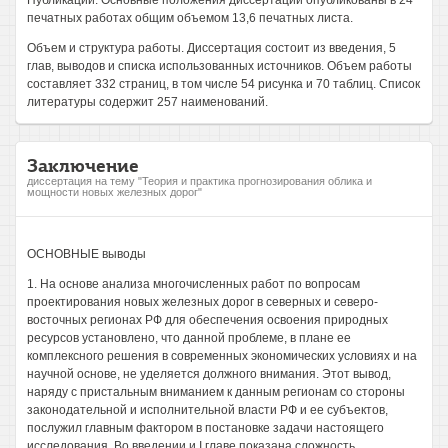
Публикации. Основные положения диссертации опубликованы в 24
печатных работах общим объемом 13,6 печатных листа.
Объем и структура работы. Диссертация состоит из введения, 5
глав, выводов и списка использованных источников. Объем работы
составляет 332 страниц, в том числе 54 рисунка и 70 таблиц. Список
литературы содержит 257 наименований.
Заключение
диссертация на тему "Теория и практика прогнозирования облика и
мощности новых железных дорог"
ОСНОВНЫЕ выводы
1. На основе анализа многочисленных работ по вопросам
проектирования новых железных дорог в северных и северо-
восточных регионах РФ для обеспечения освоения природных
ресурсов установлено, что данной проблеме, в плане ее
комплексного решения в современных экономических условиях и на
научной основе, не уделяется должного внимания. Этот вывод,
наряду с пристальным вниманием к данным регионам со стороны
законодательной и исполнительной власти РФ и ее субъектов,
послужил главным фактором в постановке задачи настоящего
исследования. Во введении и I главе показана сложность,