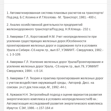
1. Автоматизированная система плановых расчетов на транспорте/
Под ред. Б.С.Козина и И.Т.Козлова.- М.: Транспорт, 1981.- 400 с.
2. Анализ хозяйственной деятельности предприятий
железнодорожного транспорта/Под ред. Н.Я.Клеща.- 232 с.
3. Аккерман Г.Л., Коротовский Н.М. Учет неопределенности при
усилении существующих железных дорог.//Особенности
проектирования железных дорог и содержание пути в условиях
Урала и Сибири.-Сб.научн.тр., вып.67, УЭМИИТ.- Свердловск, 1982.-
с. 1-3-109.
4. Аккерман Г.Л. Усиление железных дорог Урала/Проектирование и
усиление железных дорог Урала,- Сб.научн.тр., вып.79, УЭМИИТ
Свердловск, 1984.- с.6-14.
5. Аккерман Г.Л. Теория и практика проектирования железных дорог
с учетом воздействия окружающей среды,- Автореф. Дисс. на
соискан. уч.ст.док.техн.наук,-М., 1992.-44 с.
6. Аржаков H.H. Энтропийный подход к оценке вариантов развития
энергетического комплекса в условиях неопределенности//В кн.:
Автоматизация исследований развития энергетического комплекса
Иркутск: СЭИ, 1986.- с.157-164.vi