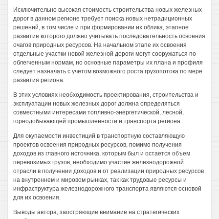
Исключительно высокая стоимость строительства новых железных
дорог в данном регионе требует поиска новых нетрадиционных
решений, в том числе и при формировании их облика, этапное
развитие которого должно учитывать последовательность освоения
очагов природных ресурсов. На начальном этапе их освоения
отдельные участки новой железной дороги могут сооружаться по
облегченным нормам, но основные параметры их плана и профиля
следует назначать с учетом возможного роста грузопотока по мере
развития региона.
В этих условиях необходимость проектирования, строительства и
эксплуатации новых железных дорог должна определяться
совместными интересами топливно-энергетической, лесной,
горнодобывающей промышленности и транспорта региона.
Для окупаемости инвестиций в транспортную составляющую
проектов освоения природных ресурсов, помимо получения
доходов из главного источника, которым был и остается объем
перевозимых грузов, необходимо участие железнодорожной
отрасли в получении доходов и от реализации природных ресурсов
на внутреннем и мировом рынках, так как трудовые ресурсы и
инфраструктура железнодорожного транспорта являются основой
для их освоения.
Выводы автора, заостряющие внимание на стратегических