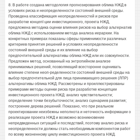
8. В работе создана методология прогнозирования облика НЖД в
условиях риска и неопределенности состояний внешней среды.
Проведена классификация неопределенностей и рисков при
разработке концепI ции инвестиционного, проекта НЖД,
предложена методика оценки влияния рисков на выбор альтернатив
облика НЖД с использованием метода анализа иерархии. На
конкретных примерах показаны сферы применимости различных
критериев принятия решений в-условиях неопределенности
состояний внешней среды и их влияние на выбор
предпочтительной альтернативы облика НЖД или их совокупности.
Предложен метод, основанный на энтропийном анализе
принимаемых решений, позволяющий всесторонне оценивать
влияние степени неоп-ределенности состояний внешней среды на
выбор предпочтительной для лица принимающего решения (ЛПР)
альтернативы облика НЖД. Рассмотрены и проиллюстрированы
примерами методы оценки риска при разработке концепции
инвестиционного проекта НЖД: анализ чувствительности;
определение точки безубыточности; анализ сценариев развития;
построение дерева решений. Показано, что при реальном
проектировании неизбежны неполнота и неточность информации о
реализации проекта НЖД и возможно возникновение
непредвиденных ситуаций и последствий, поэтому анализ риска и
неопределенности должны стать необходимым компонентом работ
по всему жизненному циклу инвестиционного проекта НЖД.