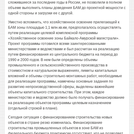
сложившиеся за последние годы в России, не позволили в полном
объеме выполнить планы доведения БАМ до проектной мощности с
одной стороны и загрузки ее с другой.
Уместно вспомнить, что хозяйственное освоение прилегающей к
БАМ зоны площадью 1,1 млн.кв.км, предполагалось осуществлять
путем реализации целевой комплексной программы
«Хозяйственное освоение зоны Байкало-Амурской магистрали».
Проект программы готовился всеми заинтересованными
министерствами и ведомствами и был рассчитан на реализацию
путем финансирования из центрального бюджета на период до
1990 и 2000 годов. В нем были определены объемы
промышленного и сельскохозяйственного производства в
стоимостном и натуральном выражениях, лимиты капитальных
вложений и объемы строительно-монтажных работ, необходимые
для реализации программы, намечены основные задания по
развитию непроизводственной сферы, выделены важнейшие
объекты капитального строительства. При этом, каждое
министерство и ведомство должно было получать финансирование
на реализацию объектов программы целевым назначением
(отдельной строкой в плане).
Сегодня ситуация с финансированием строительства новых
объектов в стране резко изменилась. Финансирование
строительства промышленных объектов в зоне БАМ из
федерального бюджета практически отсутствует, что не позволяет