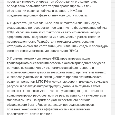
проекта и в первую очередь при обосновании его концепции;
определена роль аппарата теории прогнозирования при
обосновании развития облика и мощности НЖД на
прединвестиционной фазе жизненного цикла проекта.
4. В диссертации выявлены основные факторы внешней среды,
оказывающие непосредственное влияние на формирование облика
НЖД. Через влияние этих факторов на технико-экономическую
эффективность НЖД показана их значимость с учетом степени
неопределенности. Разработана методика формирования
исходного множества состояний (ИМС) внешней среды и процедура
сужения этого множества до допустимого (ДМС).
5. Применительно к системам НЖД, проектируемым для
транспортного обеспечения освоения очагов природных ресурсов
регионов показано, что их экономическая эффективность и
практическая реализуемость возможна только при учете взаимных
интересов участников инвестиционного проекта экономического
развития регионов. МПС РФ и железные дороги, имеющие трудовые
ресурсы и развитую инфраструктуру, должны выступать в этом
проекте как основные участники, получающие доход не только от
транспортировки ресурсов, но и от реализации их на внутреннем и
мировом рынках. На примере Дальневосточного региона,
обладающего богатейшими запасами природных ресурсов,
показана экономическая эффективность и практическая
реализуемость такого подхода.