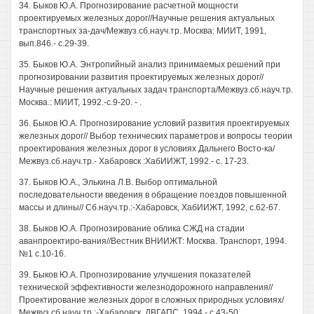
34. Быков Ю.А. Прогнозирование расчетной мощности
проектируемых железных дорог//Научные решения актуальных
транспортных за-дач/Межвуз.сб.науч.тр. Москва: МИИТ, 1991,
вып.846.- с.29-39.
35. Быков Ю.А. Энтропийный анализ принимаемых решений при
прогнозировании развития проектируемых железных дорог//
Научные решения актуальных задач транспорта/Межвуз.сб.науч.тр.
Москва.: МИИТ, 1992.-c.9-20. - .
36. Быков Ю.А. Прогнозирование условий развития проектируемых
железных дорог// Выбор технических параметров и вопросы теории
проектирования железных дорог в условиях Дальнего Восто-ка/
Межвуз.сб.науч.тр.- Хабаровск :ХабИИЖТ, 1992.- с. 17-23.
37. Быков Ю.А., Элькина Л.В. Выбор оптимальной
последовательности введения в обращение поездов повышенной
массы и длины// Сб.науч.тр.:-Хабаровск, ХабИИЖТ, 1992, с.62-67.
38. Быков Ю.А. Прогнозирование облика СЖД на стадии
аванпроектиро-вания//Вестник ВНИИЖТ: Москва. Транспорт, 1994.
№1 с.10-16.
39. Быков Ю.А. Прогнозирование улучшения показателей
технической эффективности железнодорожного направления//
Проектирование железных дорог в сложных природных условиях/
Межвуз.сб.науч.тр.:-Хабаровск, ДВГАПС, 1994.- с.43-50.