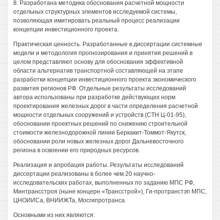
8. Разработана методика обоснования расчетной мощности
отдельных структурных элементов исследуемой системы,
позволяющая имитировать реальный процесс реализации
концепции инвестиционного проекта.
Практическая ценность. Разработанные в диссертации системные
модели и методология прогнозирования и принятия решений в
целом представляют основу для обоснования эффективной
области альтернатив транспортной составляющей на этапе
разработки концепции инвестиционного проекта экономического
развития регионов РФ. Отдельные результаты исследований
автора использованы при разработке действующих норм
проектирования железных дорог в части определения расчетной
мощности отдельных сооружений и устройств (СТН Ц-01-95),
обосновании проектных решений по снижению строительной
стоимости железнодорожной линии Беркакит-Томмот-Якутск,
обосновании роли новых железных дорог Дальневосточного
региона в освоении его природных ресурсов.
Реализация и апробация работы. Результаты исследований
диссертации реализованы в более чем 20 научно-
исследовательских работах, выполненных по заданию МПС РФ,
Минтрансстроя (ныне концерн «Трансстрой»), Ги-протранстэп МПС,
ЦНОИИСа, ВНИИЖТа, Мосгипротранса.
Основными из них являются: