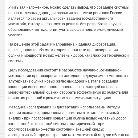
Учитывая изложенное, можно сделать вывод, что создание системы
новых железных дорог для развития экономики регионов России
является по своей актуальности задачей государственного
масштаба, которую невозможно решить без разработки научно
обоснованной методологии, учитывающей новые экономические
условия.
На решение этой задачи направлена и данная диссертация,
посвященная проблемам теории и практики прогнозирования
облика и мощности новых железных дорог, как сложной технической
системы.
Цель исследования состоит в разработке научно-обоснованной
методологии прогнозирования исходного и допустимого множества
альтернатив облика новых железных дорог на этапе создания
концепции инвестиционного проекта, позволяющей на основе
многокритериальной оценки отобрать эффективную их область для
принятия решений в различных экономических ситуациях.
Методика исследования. В диссертации использованы методы
теории познания, применяемые в системотехнике: системный
анализ - при построении концепции облика новых железных дорог
как сложной технической системы; эмпирический - при
формировании множества состояний внешней среды;
ассоциативный - при построении математической модели облика на