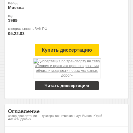
город
Москва
год
1999
специальность ВАК РФ
05.22.03
Купить диссертацию
Читать диссертацию
Оглавление
автор диссертации — доктора технических наук Быков, Юрий
Александрович