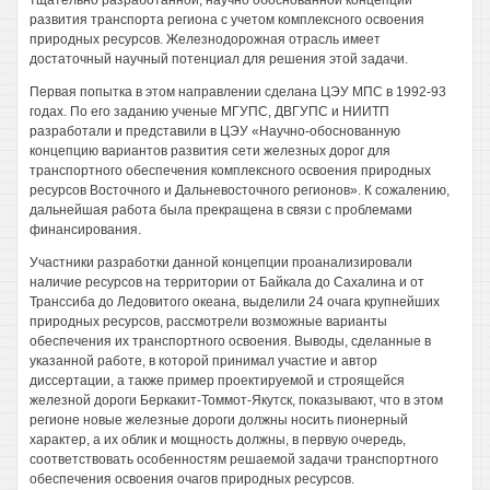
тщательно разработанной, научно обоснованной концепции
развития транспорта региона с учетом комплексного освоения
природных ресурсов. Железнодорожная отрасль имеет
достаточный научный потенциал для решения этой задачи.
Первая попытка в этом направлении сделана ЦЭУ МПС в 1992-93
годах. По его заданию ученые МГУПС, ДВГУПС и НИИТП
разработали и представили в ЦЭУ «Научно-обоснованную
концепцию вариантов развития сети железных дорог для
транспортного обеспечения комплексного освоения природных
ресурсов Восточного и Дальневосточного регионов». К сожалению,
дальнейшая работа была прекращена в связи с проблемами
финансирования.
Участники разработки данной концепции проанализировали
наличие ресурсов на территории от Байкала до Сахалина и от
Транссиба до Ледовитого океана, выделили 24 очага крупнейших
природных ресурсов, рассмотрели возможные варианты
обеспечения их транспортного освоения. Выводы, сделанные в
указанной работе, в которой принимал участие и автор
диссертации, а также пример проектируемой и строящейся
железной дороги Беркакит-Томмот-Якутск, показывают, что в этом
регионе новые железные дороги должны носить пионерный
характер, а их облик и мощность должны, в первую очередь,
соответствовать особенностям решаемой задачи транспортного
обеспечения освоения очагов природных ресурсов.