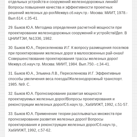
отдельных устройств и сооружений железнодорожных линий//
Вопросы повышения качества и эффективности проектных
решений железных до-рог/Межвуз.сб.науч.тр.- Москва: МИИТ, 1978.-
Вып.614. с.35-41.
29. Быков Ю.А. Методика определения расчетной мощности при
проектировании железнодорожных сооружений и устройств//Деп. В
ЦНИИТЭИ, №1336, 1982.
30. Быков Ю.А., Переселенкова И.Г. К вопросу размещения поселков
при проектировании железных дорог в малоосвоенных рай-онах//
Совершенствование проектирования трассы железных дорог/
Межвуз.сб.науч.тр. Москва: МИИТ, 1984. Вып.750.- с.34-41.
31. Быков Ю.А., Элькина Л.В., Переселенкова И.Г. Эффективные
способы увеличения веса поезда//Железнодорожный транспорт.
1985. №9. С.
32. Быков Ю.А. Прогнозирование развитая мощности
проектируемых железных дорог//Вопросы проектирования и
реконструкции железных дорог/Сб.науч.тр., ХабИИЖТ, 1992, с.51-57.
33. Быков Ю.А. Применение теории расплывчатых множеств при
прогнозировании развития железных дорог// Вопросы
проектирования и реконструкции железных дорог/Сб.науч.тр.,
ХабИИЖТ, 1992, с.57-62.