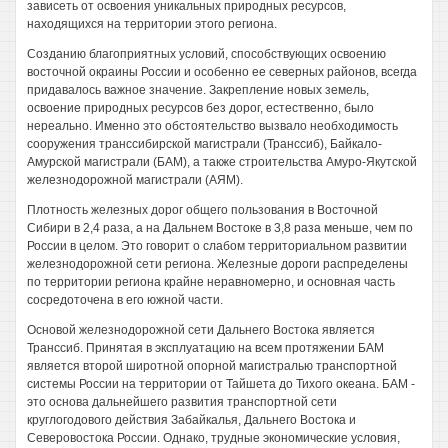
зависеть от освоения уникальных природных ресурсов,
находящихся на территории этого региона.
Созданию благоприятных условий, способствующих освоению
восточной окраины России и особенно ее северных районов, всегда
придавалось важное значение. Закрепление новых земель,
освоение природных ресурсов без дорог, естественно, было
нереально. Именно это обстоятельство вызвало необходимость
сооружения транссибирской магистрали (Транссиб), Байкало-
Амурской магистрали (БАМ), а также строительства Амуро-Якутской
железнодорожной магистрали (АЯМ).
Плотность железных дорог общего пользования в Восточной
Сибири в 2,4 раза, а на Дальнем Востоке в 3,8 раза меньше, чем по
России в целом. Это говорит о слабом территориальном развитии
железнодорожной сети региона. Железные дороги распределены
по территории региона крайне неравномерно, и основная часть
сосредоточена в его южной части.
Основой железнодорожной сети Дальнего Востока является
Транссиб. Принятая в эксплуатацию на всем протяжении БАМ
является второй широтной опорной магистралью транспортной
системы России на территории от Тайшета до Тихого океана. БАМ -
это основа дальнейшего развития транспортной сети
круглогодового действия Забайкалья, Дальнего Востока и
Северовостока России. Однако, трудные экономические условия,