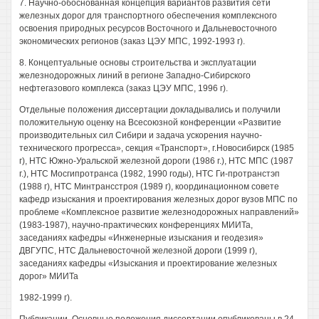
7. Научно-обоснованная концепция вариантов развития сети
железных дорог для транспортного обеспечения комплексного
освоения природных ресурсов Восточного и Дальневосточного
экономических регионов (заказ ЦЭУ МПС, 1992-1993 г).
8. Концептуальные основы строительства и эксплуатации
железнодорожных линий в регионе Западно-Сибирского
нефтегазового комплекса (заказ ЦЭУ МПС, 1996 г).
Отдельные положения диссертации докладывались и получили
положительную оценку на Всесоюзной конференции «Развитие
производительных сил Сибири и задача ускорения научно-
технического прогресса», секция «Транспорт», г.Новосибирск (1985
г), НТС Южно-Уральской железной дороги (1986 г.), НТС МПС (1987
г.), НТС Мосгипротранса (1982, 1990 годы), НТС Ги-протранстэп
(1988 г), НТС Минтрансстроя (1989 г), координационном совете
кафедр изыскания и проектирования железных дорог вузов МПС по
проблеме «Комплексное развитие железнодорожных направлений»
(1983-1987), научно-практических конференциях МИИТа,
заседаниях кафедры «Инженерные изыскания и геодезия»
ДВГУПС, НТС Дальневосточной железной дороги (1999 г),
заседаниях кафедры «Изыскания и проектирование железных
дорог» МИИТа
1982-1999 г).