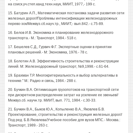
на соиск.уч.степ.канд.техн.наук, МИИТ, 1977,- 199 с.
15. Батурин А.П., Математическая постановка задачи развития сети
железных дорог//Проблемы интенсификации железнодорожных
перево-зок/Межвуз.сб.науч.тр., МИИТ,- вып.842.- с.75-89.
16. Белов И.В. Экономика и планирование железнодорожного
транспорта.- М.: Транспорт, 1984.- 518 с.
17. Бешелев С.Д., Гурвич Ф.Г. Экспертные оценки в принятии
плановых решений.- М: Экономика, 1976.- 78 с.
18. Болотин A.B. Эффективность строительства и реконструкции
линий. М: Железнодорожный транспорт, №9,1998.- с.61-64.
19. Брахман Т.Р. Многокритериальность и выбор альтернативы в
технике." М.: Радио и связь, 1984.- 288 с.
20. Бучкин В.А. Оптимизация грузопотоков на транспортной сети
при дискретном распределении затрат на усиление ее звеньев//
Межвуз.сб. научн.тр. МИИТ, вып. 771, 1984.- с.30-33.
21. Бучкин В.А., Быков Ю.А., Копыленко В.А., Яковлев Б.В.
Проектирование, строительство и реконструкция железных дорог//
Под ред. Б.В.Яковлева/Учебное пособие для вузов МПС.- Москва.:
Транспорт, 1989.- 263 с.