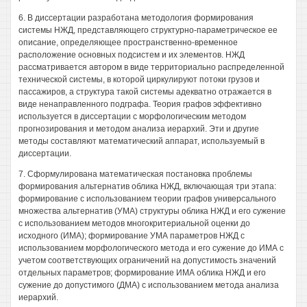
6. В диссертации разработана методология формирования
системы НЖД, представляющего структурно-параметрическое ее
описание, определяющее пространственно-временное
расположение основных подсистем и их элементов. НЖД
рассматривается автором в виде территориально распределенной
технической системы, в которой циркулируют потоки грузов и
пассажиров, а структура такой системы адекватно отражается в
виде ненаправленного подграфа. Теория графов эффективно
используется в диссертации с морфологическим методом
прогнозирования и методом анализа иерархий. Эти и другие
методы составляют математический аппарат, используемый в
диссертации.
7. Сформулирована математическая постановка проблемы
формирования альтернатив облика НЖД, включающая три этапа:
формирование с использованием теории графов универсального
множества альтернатив (УМА) структуры облика НЖД и его сужение
с использованием методов многокритериальной оценки до
исходного (ИМА); формирование УМА параметров НЖД с
использованием морфологического метода и его сужение до ИМА с
учетом соответствующих ограничений на допустимость значений
отдельных параметров; формирование ИМА облика НЖД и его
сужение до допустимого (ДМА) с использованием метода анализа
иерархий.