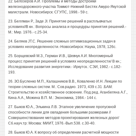
22. Белозеров А.И. Проблемы и методы достройки
железнодорожного-участка Томмот-Нижний Бестях Амуро-Якутской
магистрали. Новосибирск: СГУПС, 1998.- 59 с.
23. Беллман Р., Заде JI. Принятие решений в расплывчатых
условиях//В кн.: Вопросы анализа и процедуры принятия решений.-
М.: Мир. 1976.- с.25-34.
24. Беляев JT.C. Решение сложных оптимизационных задач в
условиях неопределенности.-Новосибирск: Наука, 1978, 126с.
25. Борщевский М.З., Герман И.В., Шевчук А.И. Многомерный
процесс принятия решений в условиях неопределенности/ В кн.;
Исследование развития энергетики.- Иркутск.: СЭИ, 1982.- с.182-
193.
26. ЗО.Бусленко М.П., Калашников В.В., Коваленко И.Н. Лекции по
теории сложных систем. М.: Сов.радио. 1973, 439 с.31 .БАМ:
Строительство и хозяйственное освоение. Под ред. Аганбегяна А.Г.,
Кина A.A., Можина В.П. М.: Экономика, 1984.- 144 с.
27. Быков Ю.А., Элькина Л.В. Этапное увеличение пропускной
способности линии для овладения большими размерами //
Совершенствование методов проектирования железных дорог/
Сб.науч.тр: Москва: МИИТ, 1976.-Вып.538. с.30-40.
28. Быков Ю.А. К вопросу об определении расчетной мощности