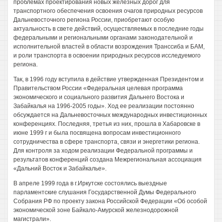
проблемах проектирования новых железных дорог для
транспортного обеспечения освоения очагов природных ресурсов
Дальневосточного региона России, приобретают особую
актуальность в свете действий, осуществляемых в последние годы
федеральными и региональными органами законодательной и
исполнительной властей в области возрождения Транссиба и БАМ,
и роли транспорта в освоении природных ресурсов исследуемого
региона.
Так, в 1996 году вступила в действие утвержденная Президентом и
Правительством России «Федеральная целевая программа
экономического и социального развития Дальнего Востока и
Забайкалья на 1996-2005 годы». Ход ее реализации постоянно
обсуждается на Дальневосточных международных инвестиционных
конференциях. Последняя, третья из них, прошла в Хабаровске в
июне 1999 г и была посвящена вопросам инвестиционного
сотрудничества в сфере транспорта, связи и энергетики региона.
Для контроля за ходом реализации Федеральной программы и
результатов конференций создана Межрегиональная ассоциация
«Дальний Восток и Забайкалье».
В апреле 1999 года в г.Иркутске состоялись выездные
парламентские слушания Государственной Думы Федерального
Собрания РФ по проекту закона Российской Федерации «Об особой
экономической зоне Байкало-Амурской железнодорожной
магистрали».