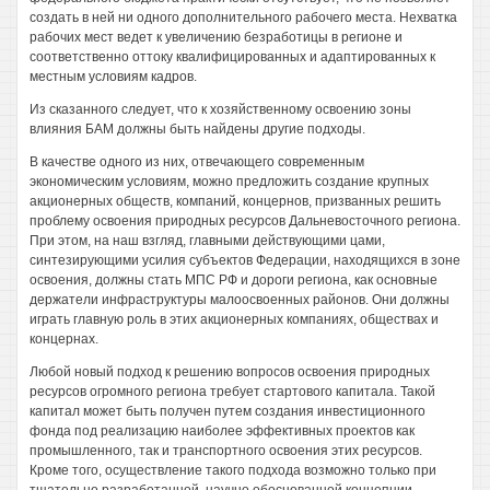
создать в ней ни одного дополнительного рабочего места. Нехватка
рабочих мест ведет к увеличению безработицы в регионе и
соответственно оттоку квалифицированных и адаптированных к
местным условиям кадров.
Из сказанного следует, что к хозяйственному освоению зоны
влияния БАМ должны быть найдены другие подходы.
В качестве одного из них, отвечающего современным
экономическим условиям, можно предложить создание крупных
акционерных обществ, компаний, концернов, призванных решить
проблему освоения природных ресурсов Дальневосточного региона.
При этом, на наш взгляд, главными действующими цами,
синтезирующими усилия субъектов Федерации, находящихся в зоне
освоения, должны стать МПС РФ и дороги региона, как основные
держатели инфраструктуры малоосвоенных районов. Они должны
играть главную роль в этих акционерных компаниях, обществах и
концернах.
Любой новый подход к решению вопросов освоения природных
ресурсов огромного региона требует стартового капитала. Такой
капитал может быть получен путем создания инвестиционного
фонда под реализацию наиболее эффективных проектов как
промышленного, так и транспортного освоения этих ресурсов.
Кроме того, осуществление такого подхода возможно только при