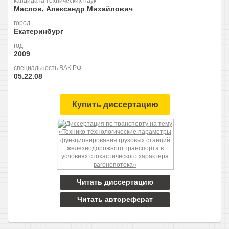
кандидата технических наук
Маслов, Александр Михайлович
город
Екатеринбург
год
2009
специальность ВАК РФ
05.22.08
Купить диссертацию
Читать диссертацию
Читать автореферат