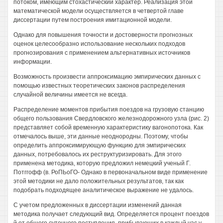
потоком, имеющим стохастический характер. Реализация этой
математической модели осуществляется в четвертой главе
диссертации путем построения имитационной модели.
Однако для повышения точности и достоверности прогнозных
оценок целесообразно использование нескольких подходов
прогнозирования с применением альтернативных источников
информации.
Возможность произвести аппроксимацию эмпирических данных с
помощью известных теоретических законов распределения
случайной величины имеется не всегда.
Распределение моментов прибытия поездов на грузовую станцию
общего пользования Свердловского железнодорожного узла (рис. 2)
представляет собой временную характеристику вагонопотока. Как
отмечалось выше, эти данные неоднородны. Поэтому, чтобы
определить аппроксимирующую функцию для эмпирических
данных, потребовалось их реструктуризировать. Для этого
применена методика, которую предложил немецкий ученый Г.
Потггофф (в. РоПЬоГО- Однако в первоначальном виде применение
этой методики не дало положительных результатов, так как
подобрать подходящее аналитическое выражение не удалось.
С учетом предложенных в диссертации изменений данная
методика получает следующий вид. Определяется процент поездов