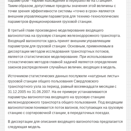
параметром - «время нахождения в переработке на станции».
Таким образом, допустимые пределы значения этой величины с
точки зрения эффективности системы «точно в срок» являются
внешним управляющим параметров для технико-технологических
параметров функционирования грузовой станции.
В третьей главе произведено моделирование входящего
вагонопотока на грузовую станцию железнодорожного транспорта.
Входящий вагонопоток здесь принят внешним управляющим
параметром для грузовой станции. Основным, применяемым в
диссертации методом исследования транспортных потоков,
является статистическое моделирование. При использовании
стохастических методов главной задачей является определение
законов распределения случайных величин, входящих в модель.
Источником статистических данных послужили «натурные листы»
грузовой станции общего пользования Свердловского
транспортного узла за период, равный восемнадцати месяцам с
31.12.2005 по 31.06.2007. На ее примере устанавливаются
параметры вагонопотока входящего на грузовую станцию
железнодорожного транспорта общего пользования. Под входящим
вагонопотоком понимается поток вагонов, поступающих на грузовую
станцию с сортировочной станции, в передаточных поездах.
В диссертации для описания входящего вагонопотока предлагается
следующая модель