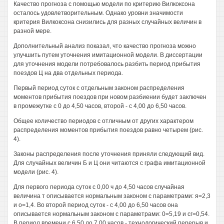
Качество прогноза с помощью модели по критерию Вилкоксона
осталось удовлетворительным. Однако уровни значимости
критерия Вилкоксона снизились для разных случайных величин в
разной мере.
Дополнительный анализ показал, что качество прогноза можно
улучшить путем уточнения имитационной модели. В диссертации
для уточнения модели потребовалось разбить период прибытия
поездов Ц на два отдельных периода.
Первый период суток с отдельным законом распределения
моментов прибытия поездов при новом разбиении будет заключен
в промежутке с 0 до 4,50 часов, второй - с 4,00 до 6,50 часов.
Общее количество периодов с отличным от других характером
распределения моментов прибытия поездов равно четырем (рис.
4).
Законы распределения после уточнения приняли следующий вид.
Для случайных величин Б и Ц они читаются с графа имитационной
модели (рис. 4).
Для первого периода суток с 0,00 ч до 4,50 часов случайная
величина т описывается нормальным законом с параметрами: я=2,3
и о=1,4. Во второй период суток - с 4,00 до 6,50 часов она
описывается нормальным законом с параметрами: 0=5,19 и сг=0,54.
В период времени с 6,50 до 7,00 часов - технологический перерыв и