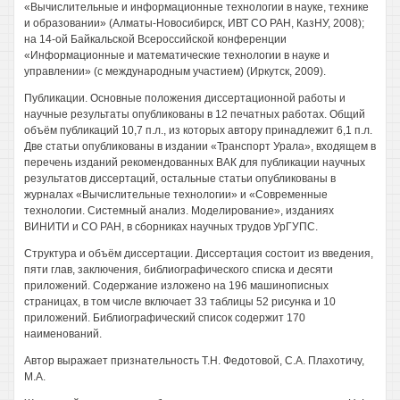
«Вычислительные и информационные технологии в науке, технике
и образовании» (Алматы-Новосибирск, ИВТ СО РАН, КазНУ, 2008);
на 14-ой Байкальской Всероссийской конференции
«Информационные и математические технологии в науке и
управлении» (с международным участием) (Иркутск, 2009).
Публикации. Основные положения диссертационной работы и
научные результаты опубликованы в 12 печатных работах. Общий
объём публикаций 10,7 п.л., из которых автору принадлежит 6,1 п.л.
Две статьи опубликованы в издании «Транспорт Урала», входящем в
перечень изданий рекомендованных ВАК для публикации научных
результатов диссертаций, остальные статьи опубликованы в
журналах «Вычислительные технологии» и «Современные
технологии. Системный анализ. Моделирование», изданиях
ВИНИТИ и СО РАН, в сборниках научных трудов УрГУПС.
Структура и объём диссертации. Диссертация состоит из введения,
пяти глав, заключения, библиографического списка и десяти
приложений. Содержание изложено на 196 машинописных
страницах, в том числе включает 33 таблицы 52 рисунка и 10
приложений. Библиографический список содержит 170
наименований.
Автор выражает признательность Т.Н. Федотовой, С.А. Плахотичу,
М.А.