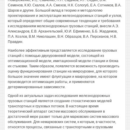
Повороженко, И.Е. Савченко, П.П. Садиков, А.Г. Седых, В.М.
Семенов, К.Ю. Скалов, A.A. Смехов, Н.К. Сологуб, Е.А. Сотников, В.А.
Шаров и другие. Большой вклад в теорию и методологию
проектирования и эксплуатации железнодорожных станций и узлов,
который определяет общие современные тенденции и требования
к исследованиям железнодорожных грузовых станций, внесли А.Э.
Александров, Е.В. Архангельский, Ю.И. Ефименко, Б.Б. Жардемов,
П.А. Козлов, В.М. Николашин, В.Н. Образцов, В.А. Персианов, Н.В.
Правдин.
Наиболее эффективным представляется исследование грузовых
станций с помощью двухуровневой модели, состоящей из
оптимизационной модели, имитационной модели станции и блока
их стыковки. Таким образом, появляется возможность производить
оценку функционирования станции на микроуровне, для которого
большое значение имеют флуктуации и макроуровне, на котором
производится оптимизация работы, и применяются
детерминированные зависимости.
Одной из актуальных задач исследования железнодорожных
грузовых станций является создание стохастических моделей
транспортных и грузовых потоков. В настоящее время
теоретический аппарат систем массового обслуживания в
достаточной мере развит только для марковских систем массового
обслуживания. Для немарковских систем, к которым, в частности,
относятся процессы, связанные с транспортными и грузовыми