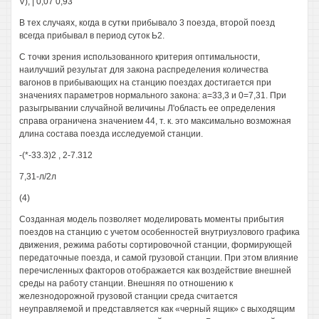
V); | 0,07 0,93
В тех случаях, когда в сутки прибывало 3 поезда, второй поезд
всегда прибывал в период суток Ь2.
С точки зрения использованного критерия оптимальности,
наилучший результат для закона распределения количества
вагонов в прибывающих на станцию поездах достигается при
значениях параметров нормального закона: а=33,3 и 0=7,31. При
разыгрывании случайной величины Л'область ее определения
справа ограничена значением 44, т. к. это максимально возможная
длина состава поезда исследуемой станции.
-(*-33.3)2 , 2-7.312
7,31-л/2л
(4)
Созданная модель позволяет моделировать моменты прибытия
поездов на станцию с учетом особенностей внутриузлового графика
движения, режима работы сортировочной станции, формирующей
передаточные поезда, и самой грузовой станции. При этом влияние
перечисленных факторов отображается как воздействие внешней
среды на работу станции. Внешняя по отношению к
железнодорожной грузовой станции среда считается
неуправляемой и представляется как «черный ящик» с выходящим