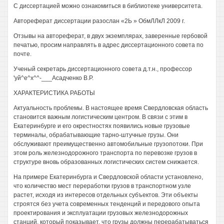
С диссертацией можно ознакомиться в библиотеке университета.
Автореферат диссертации разослан «2Ь » ОбмЛЛкЛ 2009 г.
Отзывы на автореферат, в двух экземплярах, заверенные гербовой
печатью, просим направлять в адрес диссертационного совета по
почте.
Ученый секретарь диссертационного совета д.т.н., профессор
'уй^е^х^^-___Асадченко В.Р.
ХАРАКТЕРИСТИКА РАБОТЫ
Актуальность проблемы. В настоящее время Свердловская область
становится важным логистическим центром. В связи с этим в
Екатеринбурге и его окрестностях появились новые грузовые
терминалы, обрабатывающие тарно-штучные грузы. Они
обслуживают преимущественно автомобильные грузопотоки. При
этом роль железнодорожного транспорта по перевозке грузов в
структуре вновь образованных логистических систем снижается.
На примере Екатеринбурга и Свердловской области установлено,
что количество мест переработки грузов в транспортном узле
растет, исходя из интересов отдельных субъектов. Эти объекты
строятся без учета современных тенденций и передового опыта
проектирования и эксплуатации грузовых железнодорожных
станций, который показывает, что грузы должны перерабатываться