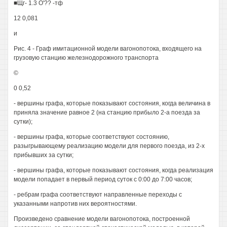
■Щг- 1.3 О'?? -тф
12 0,081
и
Рис. 4 - Граф имитационной модели вагонопотока, входящего на
грузовую станцию железнодорожного транспорта
©
0 0,52
- вершины графа, которые показывают состояния, когда величина в
приняла значение равное 2 (на станцию прибыло 2-а поезда за
сутки);
- вершины графа, которые соответствуют состоянию,
разыгрывающему реализацию модели для первого поезда, из 2-х
прибывших за сутки;
- вершины графа, которые показывают состояния, когда реализация
модели попадает в первый период суток с 0:00 до 7:00 часов;
- ребрам графа соответствуют направленные переходы с
указанными напротив них вероятностями.
Произведено сравнение модели вагонопотока, построенной