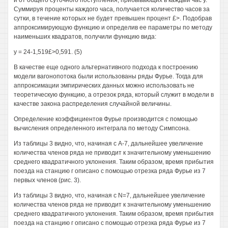
й от общего суточного поступления, прибывающих в каждый час у.
Суммируя проценты каждого часа, получается количество часов за
сутки, в течение которых не будет превышен процент £>. Подобрав
аппроксимирующую функцию и определив ее параметры по методу
наименьших квадратов, получили функцию вида:
у = 24-1,519£>0,591. (5)
В качестве еще одного альтернативного подхода к построению
модели вагонопотока были использованы ряды Фурье. Тогда для
аппроксимации эмпирических данных можно использовать не
теоретическую функцию, а отрезок ряда, который служит в модели в
качестве закона распределения случайной величины.
Определение коэффициентов Фурье производится с помощью
вычисления определенного интеграла по методу Симпсона.
Из таблицы 3 видно, что, начиная с А-7, дальнейшее увеличение
количества членов ряда не приводит к значительному уменьшению
среднего квадратичного уклонения. Таким образом, время прибытия
поезда на станцию г описано с помощью отрезка ряда Фурье из 7
первых членов (рис. 3).
Из таблицы 3 видно, что, начиная с N=7, дальнейшее увеличение
количества членов ряда не приводит к значительному уменьшению
среднего квадратичного уклонения. Таким образом, время прибытия
поезда на станцию г описано с помощью отрезка ряда Фурье из 7