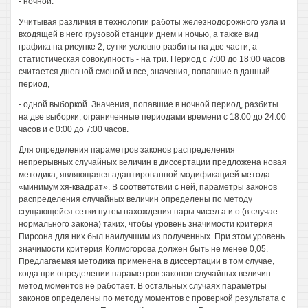
- ночной.
Учитывая различия в технологии работы железнодорожного узла и
входящей в него грузовой станции днем и ночью, а также вид
графика на рисунке 2, сутки условно разбиты на две части, а
статистическая совокупность - на три. Период с 7:00 до 18:00 часов
считается дневной сменой и все, значения, попавшие в данный
период,
- одной выборкой. Значения, попавшие в ночной период, разбиты
на две выборки, ограниченные периодами времени с 18:00 до 24:00
часов и с 0:00 до 7:00 часов.
Для определения параметров законов распределения
непрерывных случайных величин в диссертации предложена новая
методика, являющаяся адаптированной модификацией метода
«минимум хя-квадрат». В соответствии с ней, параметры законов
распределения случайных величин определены по методу
сгущающейся сетки путем нахождения пары чисел а и о (в случае
нормального закона) таких, чтобы уровень значимости критерия
Пирсона для них был наилучшим из полученных. При этом уровень
значимости критерия Колмогорова должен быть не менее 0,05.
Предлагаемая методика применена в диссертации в том случае,
когда при определении параметров законов случайных величин
метод моментов не работает. В остальных случаях параметры
законов определены по методу моментов с проверкой результата с