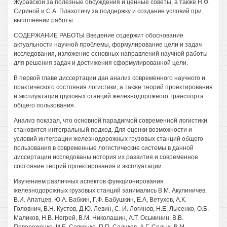
Журавской за полезные обсуждения и ценные советы, а также Н.Ф.
Сириной и С.А. Плахотичу за поддержку и создание условий при
выполнении работы.
СОДЕРЖАНИЕ РАБОТЫ Введение содержит обоснование
актуальности научной проблемы, формулирование цели и задач
исследования, изложение основных направлений научной работы
для решения задач и достижения сформулированной цели.
В первой главе диссертации дан анализ современного научного и
практического состояния логистики, а также теорий проектирования
и эксплуатации грузовых станций железнодорожного транспорта
общего пользования.
Анализ показал, что основной парадигмой современной логистики
становится интегральный подход. Для оценки возможности и
условий интеграции железнодорожных грузовых станций общего
пользования в современные логистические системы в данной
диссертации исследованы история их развития и современное
состояние теорий проектирования и эксплуатации.
Изучением различных аспектов функционирования
железнодорожных грузовых станций занимались В.М. Акулиничев,
В.И. Апатцев, Ю.А. Бабкин, Г.Ф. Бабушкин, Е.А, Ветухов, А.К.
Головнич, В.Н. Кустов, Д.Ю. Левин, С. И. Логинов, Н.Е. Лысенко, О.Б.
Маликов, Н.В. Негрей, В.М. Николашин, А.Т. Осьминин, В.В.