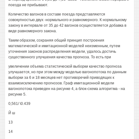
поезда не прибывают.
Количество вагонов в составе поезда представляются
совокупностью двух -нормального и равномерного. К нормальному
закону в интервале от 35 до 42 вагонов осуществляется добавка в
виде равномерного закона.
Таким образом, сохраняя общий принцип построения
математической и имитационной моделей неизменным, путем
уточнения законов распределения модели, удалось достичь
существенного улучшения качества прогноза. То есть при
увеличении объема статистической выборки качество прогноза
улучшается, но при этом между моделью вагонопотока по данным
выборки за 6 и 18 месяцев нет противоречий приводящих к
взаимоисключению прогнозов. Граф имитационной модели
вагонопотока приведен на рисунке 4, а блок-схема алгоритма - на
рисунке 5.
0,561/ \0.439
Й ш
13
14