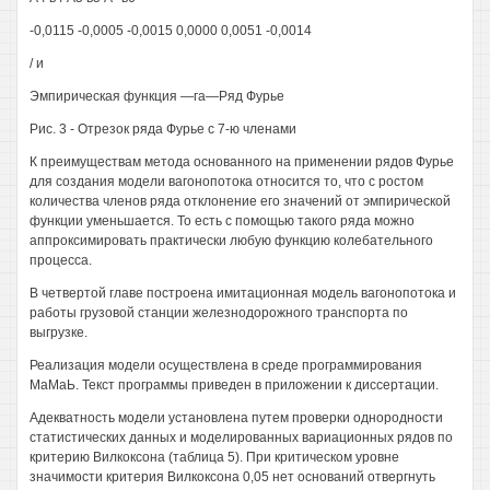
-0,0115 -0,0005 -0,0015 0,0000 0,0051 -0,0014
/ и
Эмпирическая функция —га—Ряд Фурье
Рис. 3 - Отрезок ряда Фурье с 7-ю членами
К преимуществам метода основанного на применении рядов Фурье
для создания модели вагонопотока относится то, что с ростом
количества членов ряда отклонение его значений от эмпирической
функции уменьшается. То есть с помощью такого ряда можно
аппроксимировать практически любую функцию колебательного
процесса.
В четвертой главе построена имитационная модель вагонопотока и
работы грузовой станции железнодорожного транспорта по
выгрузке.
Реализация модели осуществлена в среде программирования
МаМаЬ. Текст программы приведен в приложении к диссертации.
Адекватность модели установлена путем проверки однородности
статистических данных и моделированных вариационных рядов по
критерию Вилкоксона (таблица 5). При критическом уровне
значимости критерия Вилкоксона 0,05 нет оснований отвергнуть