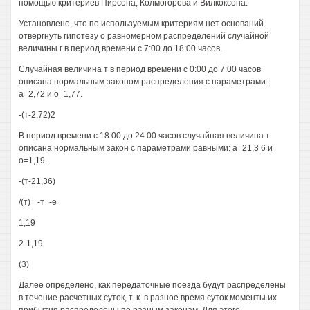
помощью критериев Пирсона, Колмогорова и Вилкоксона.
Установлено, что по используемым критериям нет оснований
отвергнуть гипотезу о равномерном распределений случайной
величины г в период времени с 7:00 до 18:00 часов.
Случайная величина т в период времени с 0:00 до 7:00 часов
описана нормальным законом распределения с параметрами:
а=2,72 и о=1,77.
-(т-2,72)2
В период времени с 18:00 до 24:00 часов случайная величина т
описана нормальным закон с параметрами равными: а=21,3 6 и
о=1,19.
-(т-21,36)
/(т) =-т=-е
1,19
2-1,19
(3)
Далее определено, как передаточные поезда будут распределены
в течение расчетных суток, т. к. в разное время суток моменты их