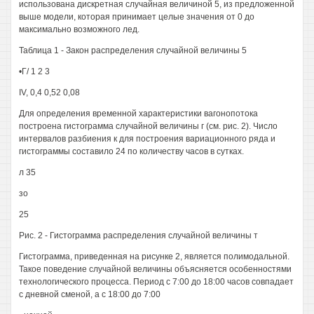
использована дискретная случайная величиной 5, из предложенной
выше модели, которая принимает целые значения от 0 до
максимально возможного лед.
Таблица 1 - Закон распределения случайной величины 5
•Г/ 1 2 3
IV, 0,4 0,52 0,08
Для определения временной характеристики вагонопотока
построена гистограмма случайной величины г (см. рис. 2). Число
интервалов разбиения к для построения вариационного ряда и
гистограммы составило 24 по количеству часов в сутках.
л 35
зо
25
Рис. 2 - Гистограмма распределения случайной величины т
Гистограмма, приведенная на рисунке 2, является полимодальной.
Такое поведение случайной величины объясняется особенностями
технологического процесса. Период с 7:00 до 18:00 часов совпадает
с дневной сменой, а с 18:00 до 7:00