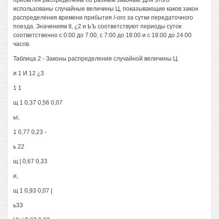
прибытия распределены по разным законам. Для этого
использованы случайные величины Ц, показывающие каков закон
распределения времени прибытия /-ого за сутки передаточного
поезда. Значениям II, ¿2 и ЬЪ соответствуют периоды суток
соответственно с 0:00 до 7:00, с 7:00 до 18:00 и с 18:00 до 24:00
часов.
Таблица 2 - Законы распределения случайной величины Ц
и 1 И 12 ¿3
1 1
щ 1 0,37 0,56 0,07
ьг,
1 0,77 0,23 -
ь 22
щ | 0,67 0,33
и,
щ 1 0,93 0,07 |
ь33