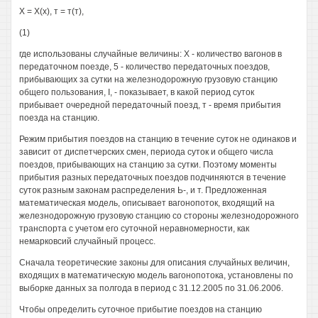
X = Х(х), т = т(т),
(1)
где использованы случайные величины: X - количество вагонов в
передаточном поезде, 5 - количество передаточных поездов,
прибывающих за сутки на железнодорожную грузовую станцию
общего пользования, I, - показывает, в какой период суток
прибывает очередной передаточный поезд, т - время прибытия
поезда на станцию.
Режим прибытия поездов на станцию в течение суток не одинаков и
зависит от диспетчерских смен, периода суток и общего числа
поездов, прибывающих на станцию за сутки. Поэтому моменты
прибытия разных передаточных поездов подчиняются в течение
суток разным законам распределения Ь-, и т. Предложенная
математическая модель, описывает вагонопоток, входящий на
железнодорожную грузовую станцию со стороны железнодорожного
транспорта с учетом его суточной неравномерности, как
немарковсий случайный процесс.
Сначала теоретические законы для описания случайных величин,
входящих в математическую модель вагонопотока, установлены по
выборке данных за полгода в период с 31.12.2005 по 31.06.2006.
Чтобы определить суточное прибытие поездов на станцию