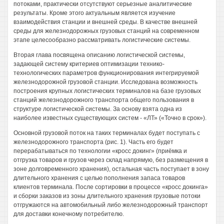
потоками, практически отсутствуют серьезные аналитические
результаты. Кроме этого актуальным является изучение
взаимодействия станции и внешней среды. В качестве внешней
среды для железнодорожных грузовых станций на современном
этапе целесообразно рассматривать логистические системы.
Вторая глава посвящена описанию логистической системы,
задающей систему критериев оптимизации технико-
технологических параметров функционирования интегрируемой
железнодорожной грузовой станции. Исследована возможность
построения крупных логистических терминалов на базе грузовых
станций железнодорожного транспорта общего пользования в
структуре логистической системы. За основу взята одна из
наиболее известных существующих систем - «ЛТ» («Точно в срок»).
Основной грузовой поток на таких терминалах будет поступать с
железнодорожного транспорта (рис. 1). Часть его будет
перерабатываться по технологии «кросс докинг» (приёмка и
отгрузка товаров и грузов через склад напрямую, без размещения в
зоне долговременного хранения), остальная часть поступает в зону
длительного хранения с целью пополнения запаса товаров
клиентов терминала. После сортировки в процессе «кросс докинга»
и сборки заказов из зоны длительного хранения грузовые потоки
отгружаются на автомобильный либо железнодорожный транспорт
для доставки конечному потребителю.