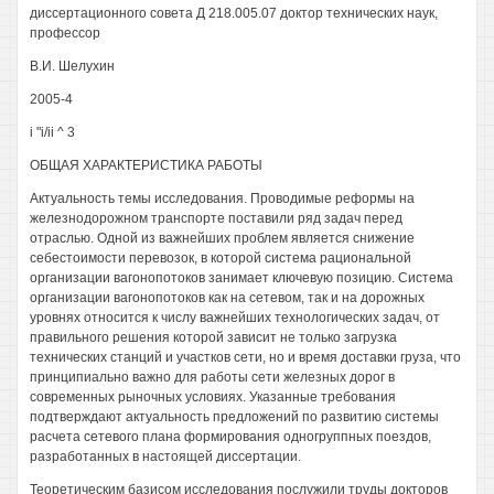
диссертационного совета Д 218.005.07 доктор технических наук,
профессор
В.И. Шелухин
2005-4
i "i/ii ^ 3
ОБЩАЯ ХАРАКТЕРИСТИКА РАБОТЫ
Актуальность темы исследования. Проводимые реформы на
железнодорожном транспорте поставили ряд задач перед
отраслью. Одной из важнейших проблем является снижение
себестоимости перевозок, в которой система рациональной
организации вагонопотоков занимает ключевую позицию. Система
организации вагонопотоков как на сетевом, так и на дорожных
уровнях относится к числу важнейших технологических задач, от
правильного решения которой зависит не только загрузка
технических станций и участков сети, но и время доставки груза, что
принципиально важно для работы сети железных дорог в
современных рыночных условиях. Указанные требования
подтверждают актуальность предложений по развитию системы
расчета сетевого плана формирования одногруппных поездов,
разработанных в настоящей диссертации.
Теоретическим базисом исследования послужили труды докторов