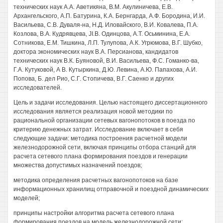
технических наук A.A. Аветикяна, В.М. Акулиничева, Е.В.
Архангельского, А.П. Батурина, К.А. Бернгарда, А.Ф. Бородина, И.И.
Васильева, C.B. Дуваля-на, Н.Д. Иловайского, В.И. Ковалева, П.А.
Козлова, В.А. Кудрявцева, JI.B. Одинцова, А.Т. Осьминина, Е.А.
Сотникова, Е.М. Тишкина, Л.П. Тулупова, А.К. Угрюмова, В.Г. Шубко,
доктора экономических наук В.А. Персианова, кандидатов
технических наук В.К. Буяновой, В.И. Васильева, Ф.С. Гоманко-ва,
Г.А. Кутуковой, А В. Кутыркина, Д.Ю. Левина, А.Ю. Папахова, А.И.
Попова, Б. дел Рио, С.Г. Стопичева, В.Г. Саенко и других
исследователей.
Цель и задачи исследования. Целью настоящего диссертационного
исследования является реализация новой методики по
рациональной организации сетевых вагонопотоков в поезда по
критерию денежных затрат. Исследование включает в себя
следующие задачи: методика построения расчетной модели
железнодорожной сети, включая принципы отбора станций для
расчета сетевого плана формирования поездов и генерации
множества допустимых назначений поездов;
методика определения расчетных вагонопотоков на базе
информационных хранилищ отправочной и поездной динамических
моделей;
принципы настройки алгоритма расчета сетевого плана
формирования поездов на модель железнодорожной сети;