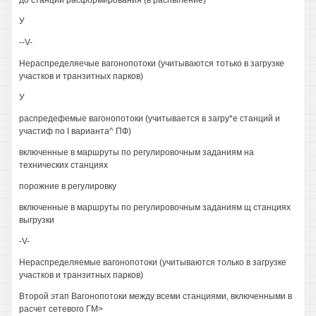
до станций расформирования (в распыление)
У
--V-
Нераспределяечые вагонопотоки (учитываются тотько в загрузке
участков и транзитных парков)
У
распредефемые вагонопотоки (учитывается в загру*е станций и
участиф по I варианта^ ПФ)
включенные в маршруты по регулировочным заданиям на
технических станциях
порожние в регулировку
включенные в маршруты по регулировочным заданиям щ станциях
выгрузки
-V-
Нераспределяемые вагонопотоки (учитываются только в загрузке
участков и транзитных парков)
Второй этап Вагонопотоки между всеми станциями, включенными в
расчет сетевого ГМ>