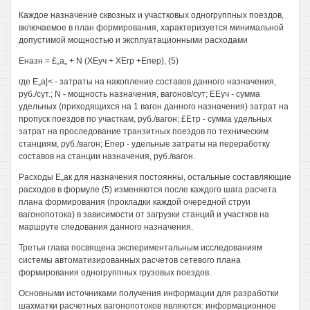
Каждое назначение сквозных и участковых одногруппных поездов,
включаемое в план формирования, характеризуется минимальной
допустимой мощностью и эксплуатационными расходами
Еназн = £„а„ + N (ХЕуч + ХЕгр +Епер), (5)
где Е„а|< - затраты на накопление составов данного назначения,
руб./сут.; N - мощность назначения, вагонов/сут; ЕЕуч - сумма
удельных (приходящихся на 1 вагон данного назначения) затрат на
пропуск поездов по участкам, руб./вагон; £Етр - сумма удельных
затрат на проследование транзитных поездов по техническим
станциям, руб./вагон; Епер - удельные затраты на переработку
составов на станции назначения, руб./вагон.
Расходы Е„ак для назначения постоянны, остальные составляющие
расходов в формуле (5) изменяются после каждого шага расчета
плана формирования (прокладки каждой очередной струи
вагонопотока) в зависимости от загрузки станций и участков на
маршруте следования данного назначения.
Третья глава посвящена экспериментальным исследованиям
системы автоматизированных расчетов сетевого плана
формирования одногруппных грузовых поездов.
Основными источниками получения информации для разработки
шахматки расчетных вагонопотоков являются: информационное