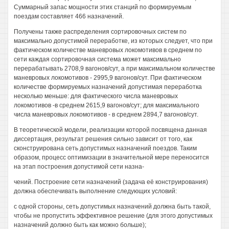
Суммарный запас мощности этих станций по формируемым
поездам составляет 466 назначений.
Получены также распределения сортировочных систем по
максимально допустимой переработке, из которых следует, что при
фактическом количестве маневровых локомотивов в среднем по
сети каждая сортировочная система может максимально
перерабатывать 2708,9 вагонов/сут, а при максимальном количестве
маневровых локомотивов - 2995,9 вагонов/сут. При фактическом
количестве формируемых назначений допустимая переработка
несколько меньше: для фактического числа маневровых
локомотивов -в среднем 2615,9 вагонов/сут; для максимального
числа маневровых локомотивов - в среднем 2894,7 вагонов/сут.
В теоретической модели, реализации которой посвящена данная
диссертация, результат решения сильно зависит от того, как
сконструирована сеть допустимых назначений поездов. Таким
образом, процесс оптимизации в значительной мере переносится
на этап построения допустимой сети назна-
чений. Построение сети назначений (задача её конструирования)
должна обеспечивать выполнение следующих условий:
с одной стороны, сеть допустимых назначений должна быть такой,
чтобы не пропустить эффективное решение (для этого допустимых
назначений должно быть как можно больше);