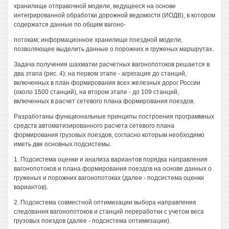
хранилище отправочной модели, ведущееся на основе
интегрированной обработки дорожной ведомости (ИОДВ), в котором
содержатся данные по общим вагоно-
потокам; информационное хранилище поездной модели,
позволяющее выделить данные о порожних и груженых маршрутах.
Задача получения шахматки расчетных вагонопотоков решается в
два этапа (рис. 4): на первом этапе - агрегация до станций,
включенных в план формирования всех железных дорог России
(около 1500 станций), на втором этапе - до 109 станций,
включенных в расчет сетевого плана формирования поездов.
Разработаны функциональные принципы построения программных
средств автоматизированного расчета сетевого плана
формирования грузовых поездов, согласно которым необходимо
иметь две основных подсистемы.
1. Подсистема оценки и анализа вариантов порядка направления
вагонопотоков и плана формирования поездов на основе данных о
груженых и порожних вагонопотоках (далее - подсистема оценки
вариантов).
2. Подсистема совместной оптимизации выбора направления
следования вагонопотоков и станций переработки с учетом веса
грузовых поездов (далее - подсистема оптимизации).