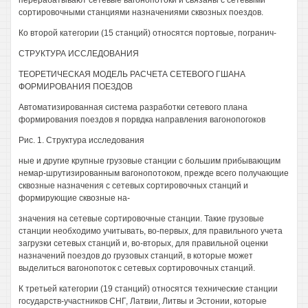
перерабатывают сетевые вагонопотоки и связаны с сетевыми
сортировочными станциями назначениями сквозных поездов.
Ко второй категории (15 станций) относятся портовые, погранич-
СТРУКТУРА ИССЛЕДОВАНИЯ
ТЕОРЕТИЧЕСКАЯ МОДЕЛЬ РАСЧЕТА СЕТЕВОГО ГШАНА
ФОРМИРОВАНИЯ ПОЕЗДОВ
Автоматизированная система разработки сетевого плана
формирования поездов я порвдка направления вагонопогоков
Рис. 1. Структура исследования
ные и другие крупные грузовые станции с большим прибывающим
немар-шрутизированным вагонопотоком, прежде всего получающие
сквозные назначения с сетевых сортировочных станций и
формирующие сквозные на-
значения на сетевые сортировочные станции. Такие грузовые
станции необходимо учитывать, во-первых, для правильного учета
загрузки сетевых станций и, во-вторых, для правильной оценки
назначений поездов до грузовых станций, в которые может
выделиться вагонопоток с сетевых сортировочных станций.
К третьей категории (19 станций) относятся технические станции
государств-участников СНГ, Латвии, Литвы и Эстонии, которые