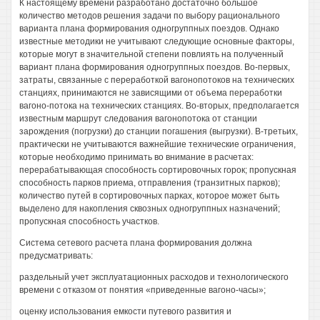
К настоящему времени разработано достаточно большое
количество методов решения задачи по выбору рационального
варианта плана формирования одногруппных поездов. Однако
известные методики не учитывают следующие основные факторы,
которые могут в значительной степени повлиять на полученный
вариант плана формирования одногруппных поездов. Во-первых,
затраты, связанные с переработкой вагонопотоков на технических
станциях, принимаются не зависящими от объема переработки
вагоно-потока на технических станциях. Во-вторых, предполагается
известным маршрут следования вагонопотока от станции
зарождения (погрузки) до станции погашения (выгрузки). В-третьих,
практически не учитываются важнейшие технические ограничения,
которые необходимо принимать во внимание в расчетах:
перерабатывающая способность сортировочных горок; пропускная
способность парков приема, отправления (транзитных парков);
количество путей в сортировочных парках, которое может быть
выделено для накопления сквозных одногруппных назначений;
пропускная способность участков.
Система сетевого расчета плана формирования должна
предусматривать:
раздельный учет эксплуатационных расходов и технологического
времени с отказом от понятия «приведенные вагоно-часы»;
оценку использования емкости путевого развития и