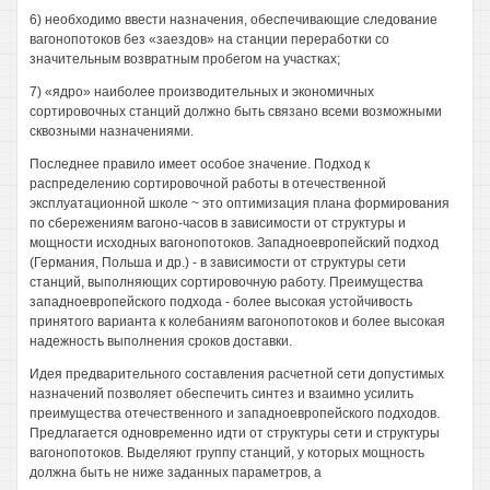
6) необходимо ввести назначения, обеспечивающие следование
вагонопотоков без «заездов» на станции переработки со
значительным возвратным пробегом на участках;
7) «ядро» наиболее производительных и экономичных
сортировочных станций должно быть связано всеми возможными
сквозными назначениями.
Последнее правило имеет особое значение. Подход к
распределению сортировочной работы в отечественной
эксплуатационной школе ~ это оптимизация плана формирования
по сбережениям вагоно-часов в зависимости от структуры и
мощности исходных вагонопотоков. Западноевропейский подход
(Германия, Польша и др.) - в зависимости от структуры сети
станций, выполняющих сортировочную работу. Преимущества
западноевропейского подхода - более высокая устойчивость
принятого варианта к колебаниям вагонопотоков и более высокая
надежность выполнения сроков доставки.
Идея предварительного составления расчетной сети допустимых
назначений позволяет обеспечить синтез и взаимно усилить
преимущества отечественного и западноевропейского подходов.
Предлагается одновременно идти от структуры сети и структуры
вагонопотоков. Выделяют группу станций, у которых мощность
должна быть не ниже заданных параметров, а