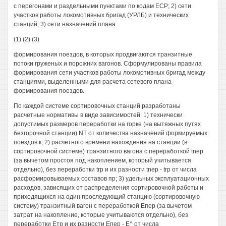
с перегонами и раздельными пунктами по кодам ЕСР; 2) сети
участков работы локомотивных бригад (УРЛБ) и технических
станций; 3) сети назначений плана
(1) (2) (3)
формирования поездов, в которых продвигаются транзитные
потоки груженых и порожних вагонов. Сформулированы правила
формирования сети участков работы локомотивных бригад между
станциями, выделенными для расчета сетевого плана
формирования поездов.
По каждой системе сортировочных станций разработаны
расчетные нормативы в виде зависимостей: 1) технически
допустимых размеров переработки на горке (на вытяжных путях
безгорочной станции) NT от количества назначений формируемых
поездов к; 2) расчетного времени нахождения на станции (в
сортировочной системе) транзитного вагона с переработкой tnep
(за вычетом простоя под накоплением, который учитывается
отдельно), без переработки trp и их разности tnep - trp от числа
расформировываемых составов пр; 3) удельных эксплуатационных
расходов, зависящих от распределения сортировочной работы и
приходящихся на один проследующий станцию (сортировочную
систему) транзитный вагон с переработкой Епер (за вычетом
затрат на накопление, которые учитываются отдельно), без
переработки Етр и их разности Епер - Е^ от числа