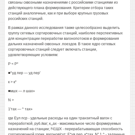
связаны сквозными назначениями с российскими станциями из
действующего плана формирования. Критерии отбора таких
станций аналогичные, как и при выборе крупных грузовых
российских станций.
В рамках данного исследования также целесообразно выделить
группу сетевых сортировочных станций, наиболее перспективных
для концентрации переработки вагонопотоков и формирования
дальних назначений сквозных .поездов. В такое ядро сетевых
сортировочных станций следует включать станции,
удовлетворяющие условиям:
Р < Р*
■^уд пер — уд пер'
к > к*
■мшх — л шах»
N >
1'тах — ^ тах»
где Еул пср - удельные расходы на один транзитный вагон с
переработкой, руб./ваг; к,„ах - максимальное число формируемых
назначений на станции; !Ч1ШХ - перерабатывающая способность
сортировочной горки, вагонов/сут; Е*уя пер, к*тах, N",1,^ - заданные