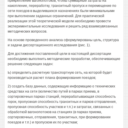
прикрепление вагонопотоков, чтобы суммарные затраты на
накопление, переработку, транзитный пропуск и перемещение по
сети поездов в выделившихся назначениях были минимальными
при выполнении заданных ограничений. Для практической
реализации этой теоретической модели необходимо провести
экспериментальные исследования и решить ряд взаимоувязанных
методических вопросов.
На основе проведенного анализа сформулированы цель, структура
и задачи диссертационного исследования (рис. 1).
Для достижения поставленной цели в настоящей диссертации
необходимо выполнить методические проработки, обеспечивающие
решение следующих задач:
Ь) определить расчетную транспортную сеть, на которой будет
производиться расчет плана формирования поездов;
2) создать базу данных, содержащую информацию о технических
средствах на сети (количество путей в парках приема, в
сортировочных парках станций, перерабатывающая способность
горок, пропускная способность транзитных и парков отправления,
пропускная способность участков и т.п.) и затратах, связанных с
обработкой вагонопотоков на станциях (в парках приема,
сортировочных, отправления, транзитных, при формировании
поездов и т.п.) и пропуском их по участкам;