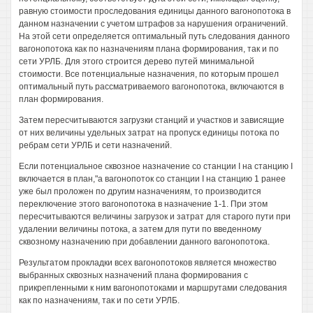
равную стоимости проследования единицы данного вагонопотока в
данном назначении с учетом штрафов за нарушения ограничений.
На этой сети определяется оптимальный путь следования данного
вагонопотока как по назначениям плана формирования, так и по
сети УРЛБ. Для этого строится дерево путей минимальной
стоимости. Все потенциальные назначения, по которым прошел
оптимальный путь рассматриваемого вагонопотока, включаются в
план формирования.
Затем пересчитываются загрузки станций и участков и зависящие
от них величины удельных затрат на пропуск единицы потока по
ребрам сети УРЛБ и сети назначений.
Если потенциальное сквозное назначение со станции I на станцию I
включается в план,"а вагонопоток со станции I на станцию 1 ранее
уже был проложен по другим назначениям, то производится
переключение этого вагонопотока в назначение 1-1. При этом
пересчитываются величины загрузок и затрат для старого пути при
удалении величины потока, а затем для пути по введенному
сквозному назначению при добавлении данного вагонопотока.
Результатом прокладки всех вагонопотоков является множество
выбранных сквозных назначений плана формирования с
прикрепленными к ним вагонопотоками и маршрутами следования
как по назначениям, так и по сети УРЛБ.