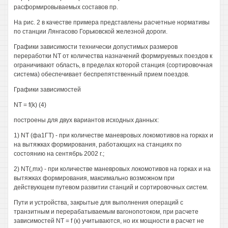
расформировываемых составов пр.
На рис. 2 в качестве примера представлены расчетные нормативы
по станции Лянгасово Горьковской железной дороги.
Графики зависимости технически допустимых размеров
переработки NT от количества назначений формируемых поездов к
ограничивают область, в пределах которой станция (сортировочная
система) обеспечивает беспрепятственный прием поездов.
Графики зависимостей
NT = f(k) (4)
построены для двух вариантов исходных данных:
1) NT (фа1ГТ) - при количестве маневровых локомотивов на горках и
на вытяжках формирования, работающих на станциях по
состоянию на сентябрь 2002 г.;
2) NT(,mx) - при количестве маневровых локомотивов на горках и на
вытяжках формирования, максимально возможном при
действующем путевом развитии станций и сортировочных систем.
Пути и устройства, закрытые для выполнения операций с
транзитным и перерабатываемым вагонопотоком, при расчете
зависимостей NT = f (к) учитываются, но их мощности в расчет не