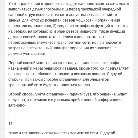
Учет ограничений в процессе накладки вагонопотоков на сеть может
выполняться двумя способами: 1) перед прокладкой очередной
вагонной струи исключать из сети допустимых назначений те
звенья, для которых исчерпан резерв мощности и ограничения
перестали выполняться; 2) введение штрафных функций в затраты
на ребрах, на которых исчерпан резерв мощности; такие функции
должны способствовать отклонению вагонопотоков от
перегруженных элементов транспортной сети, но при подсчете
затрат на рассчитанный план формирования их значения не
должны учитываться.
Первый способ может привести к нарушению связности графа
назначений и неразрешимости задачи. Кроме того, он предъявляет
повышенные требования к точности исходных данных. С другой
стороны, при таком способе ограничения для элементов
транспортной сети будут выполняться жестко.
Второй способ учета ограничений гарантирует, что решение будет
получено, в том числе и в условиях приближенной информации о
вагонопо-
I
17
токах и технических возможностях элементов сети. С другой