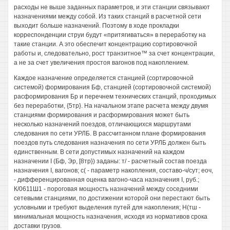
расходы не выше заданных параметров, и эти станции связывают
назначениями между собой. Из таких станций в расчетной сети
выходит больше назначений. Поэтому в ходе прокладки
корреспонденции струи будут «притягиваться» в переработку на
такие станции. А это обеспечит концентрацию сортировочной
работы и, следовательно, рост транзитное™ за счет концентрации,
а не за счет увеличения простоя вагонов под накоплением.
Каждое назначение определяется станцией (сортировочной
системой) формирования Бф, станцией (сортировочной системой)
расформирования Бр и перечнем технических станций, проходимых
без переработки, {5тр}. На начальном этапе расчета между двумя
станциями формирования и расформирования может быть
несколько назначений поездов, отличающихся маршрутами
следования по сети УРЛБ. В рассчитанном плане формирования
поездов путь следования назначения по сети УРЛБ должен быть
единственным. В сети допустимых назначений на каждом
назначении I (Бф, Эр, [8тр}) заданы: т/ - расчетный состав поезда
назначения I, вагонов; с( - параметр накопления, составо-ч/сут; еоч,
- дифференцированная оценка вагоно-часа назначения I, руб.;
К/0611Ш1 - пороговая мощность назначений между соседними
сетевыми станциями, по достижении которой они перестают быть
условными и требуют выделения путей для накопления; Н(тш -
минимальная мощность назначения, исходя из нормативов срока
доставки грузов.