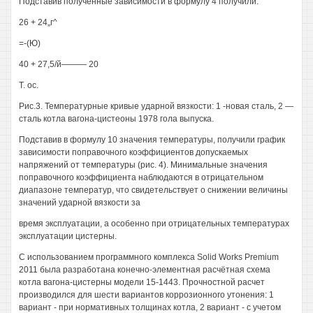
Подставив полученные зависимости в формулу 4 получили:
26 + 24„г^
=-(Ю)
40 + 27,5/й——— 20
Т. ос.
Рис.3. Температурные кривые ударной вязкости: 1 -новая сталь, 2 —
сталь котла вагона-цистеоны 1978 гола выпуска.
Подставив в формулу 10 значения температуры, получили график
зависимости поправочного коэффициентов допускаемых
напряжений от температуры (рис. 4). Минимальные значения
поправочного коэффициента наблюдаются в отрицательном
диапазоне температур, что свидетельствует о снижении величины
значений ударной вязкости за
время эксплуатации, а особенно при отрицательных температурах
эксплуатации цистерны.
С использованием программного комплекса Solid Works Premium
2011 была разработана конечно-элементная расчётная схема
котла вагона-цистерны модели 15-1443. Прочностной расчет
производился для шести вариантов коррозионного утонения: 1
вариант - при нормативных толщинах котла, 2 вариант - с учетом