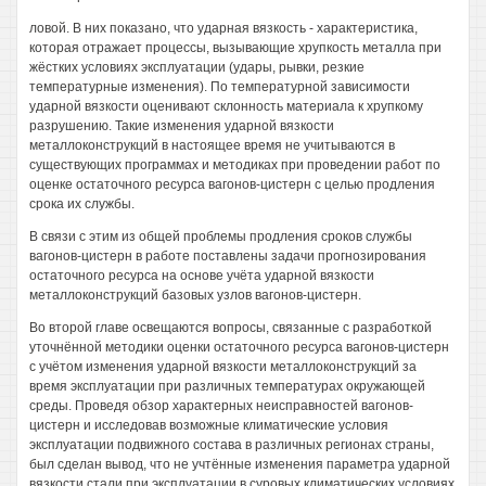
ловой. В них показано, что ударная вязкость - характеристика,
которая отражает процессы, вызывающие хрупкость металла при
жёстких условиях эксплуатации (удары, рывки, резкие
температурные изменения). По температурной зависимости
ударной вязкости оценивают склонность материала к хрупкому
разрушению. Такие изменения ударной вязкости
металлоконструкций в настоящее время не учитываются в
существующих программах и методиках при проведении работ по
оценке остаточного ресурса вагонов-цистерн с целью продления
срока их службы.
В связи с этим из общей проблемы продления сроков службы
вагонов-цистерн в работе поставлены задачи прогнозирования
остаточного ресурса на основе учёта ударной вязкости
металлоконструкций базовых узлов вагонов-цистерн.
Во второй главе освещаются вопросы, связанные с разработкой
уточнённой методики оценки остаточного ресурса вагонов-цистерн
с учётом изменения ударной вязкости металлоконструкций за
время эксплуатации при различных температурах окружающей
среды. Проведя обзор характерных неисправностей вагонов-
цистерн и исследовав возможные климатические условия
эксплуатации подвижного состава в различных регионах страны,
был сделан вывод, что не учтённые изменения параметра ударной
вязкости стали при эксплуатации в суровых климатических условиях