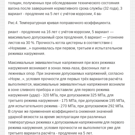
толщин, полученных при обследовании технического состояния
вагона после завершения нормативного срока службы (32 года), 3
вариант - продление на 5 лет с учётом коррозии, 4 ва-
Рис.4. Температурная кривая поправочного коэффициента.
риант - продление на 16 лет с учётом коррозии, 5 вариант —
максимально допускаемый срок продления, 6 вариант — утонение
листов на 30 %. Прочность котла цистерны в соответствии с
«Нормами...» оценивалась при первом, третьем и испытательном
режимах нагружения.
Максимальные эквивалентные напряжения при всех режимах
нагружения возникают в зонах люка-лаза, фасонных лап и
лежневых опор. При значении допускаемых напряжений, согласно
«Норм...», условия прочности для первых трёх вариантов расчёта
выполняются, максимальные эквивалентные напряжения возникли
в зоне сливного прибора и составили: для первого режима
нагружения (удар) - 320 МПа, при допускаемом 325 МПа, для
третьего режима нагружения - 175 МПа, при допускаемом 195 МПа,
для испытательного режима - 270 МПа, при допускаемом 292 МПа.
В случае же применения коэффициента снижения значений
ударной вязкости за время эксплуатации при различных
температурных режимах к допускаемым напряжениям для первого
режима нагружения, условия прочности не выполняется уже для
третьего варианта расчёта - продление на 5 лет.