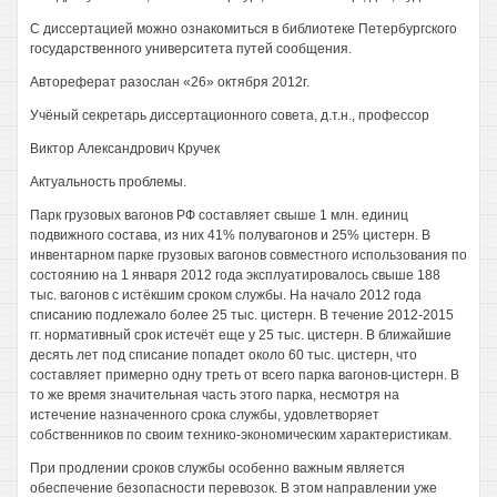
С диссертацией можно ознакомиться в библиотеке Петербургского
государственного университета путей сообщения.
Автореферат разослан «26» октября 2012г.
Учёный секретарь диссертационного совета, д.т.н., профессор
Виктор Александрович Кручек
Актуальность проблемы.
Парк грузовых вагонов РФ составляет свыше 1 млн. единиц
подвижного состава, из них 41% полувагонов и 25% цистерн. В
инвентарном парке грузовых вагонов совместного использования по
состоянию на 1 января 2012 года эксплуатировалось свыше 188
тыс. вагонов с истёкшим сроком службы. На начало 2012 года
списанию подлежало более 25 тыс. цистерн. В течение 2012-2015
гг. нормативный срок истечёт еще у 25 тыс. цистерн. В ближайшие
десять лет под списание попадет около 60 тыс. цистерн, что
составляет примерно одну треть от всего парка вагонов-цистерн. В
то же время значительная часть этого парка, несмотря на
истечение назначенного срока службы, удовлетворяет
собственников по своим технико-экономическим характеристикам.
При продлении сроков службы особенно важным является
обеспечение безопасности перевозок. В этом направлении уже