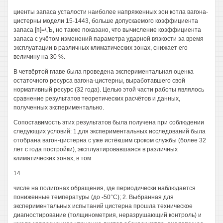
циенты запаса усталости наиболее напряженных зон котла вагона-
цистерны модели 15-1443, больше допускаемого коэффициента
запаса [п]=\,Ъ, но также показано, что вычисление коэффициента
запаса с учётом изменений параметра ударной вязкости за время
эксплуатации в различных климатических зонах, снижает его
величину на 30 %.
В четвёртой главе была проведена экспериментальная оценка
остаточного ресурса вагона-цистерны, выработавшего свой
нормативный ресурс (32 года). Целью этой части работы являлось
сравнение результатов теоретических расчётов и данных,
полученных экспериментально.
Сопоставимость этих результатов была получена при соблюдении
следующих условий: 1.для экспериментальных исследований была
отобрана вагон-цистерна с уже истёкшим сроком службы (более 32
лет с года постройки), эксплуатировавшаяся в различных
климатических зонах, в том
14
числе на полигонах обращения, где периодически наблюдается
пониженные температуры (до -50°С); 2. Выбранная для
экспериментальных испытаний цистерна прошла техническое
диагностирование (толщинометрия, неразрушающий контроль) и