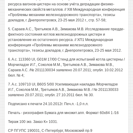
ресурса вагонов-цистерн на основе учёта деградации физико-
механических свойств металлов. // XIII Международная конференция
«Проблемы механики железнодорожного транспорта», тезисы
докладов, г. Днепропетровск, 23-25 мая 2012 г., стр. 57-58;
5. Сараев A.C., Третьяков A.B., Зимакова М.В. Исследование предде-
фектного состояния котлов железнодорожных цистерн и
установление их остаточного ресурса. // ХП1 Международная
конференция «Проблемы механики железнодорожного
транспорта», тезисы докладов, г. Днепропетровск, 23-25 мая 2012.
6. A.c. 113360 Ul, G01M 17/00 Стенд для испытаний котла цистерны /
Морчиладзе И.Г., Соколов М.М., Третьяков A.B., Зимакова М.В.,
Сараев A.C. /№ 2011130034 заявлено 20.07.2011; опубл. 10.02.2012
бюл. № 4;
7. A.c. 109710 Ul, B60S 5/00 Усиливающая накладка /Морчиладзе
И.Г., Соколов М.М., Третьяков A.B., Зимакова М.В. / № 2011130033
заявлено 20.07.2011; опубл. 27.10.2011 бюл. № 30.
Подписано к печати 24.10.2012г. Печ.л. -1,0 п.л.
Печать - ризография Бумага для множит.апп. Формат 60x84 1 /16
Тираж 100 экз. Заказ К» 1031.
СР ПГУПС 190031, С-Петербург, Московский пр.9