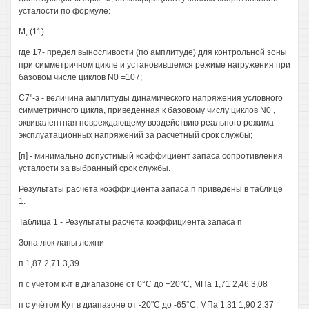
усталости по формуле:
М, (11)
где 17- предел выносливости (по амплитуде) для контрольной зоны
при симметричном цикле и установившемся режиме нагружения при
базовом числе циклов N0 =107;
С7"-э - величина амплитуды динамического напряжения условного
симметричного цикла, приведенная к базовому числу циклов N0 ,
эквивалентная повреждающему воздействию реального режима
эксплуатационных напряжений за расчетный срок службы;
[п] - минимально допустимый коэффициент запаса сопротивления
усталости за выбранный срок службы.
Результаты расчета коэффициента запаса п приведены в таблице
1.
Таблица 1 - Результаты расчета коэффициента запаса п
Зона люк лапы лежни
п 1,87 2,71 3,39
п с учётом кчт в диапазоне от 0°С до +20°С, МПа 1,71 2,46 3,08
п с учётом Кут в диапазоне от -20"С до -65°С, МПа 1,31 1,90 2,37