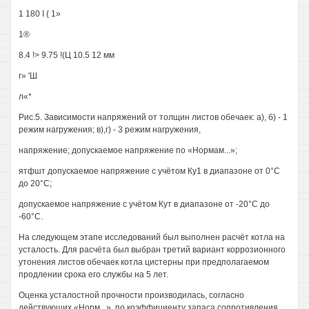
1 180 I { 1»
1®
8.4 !> 9.75 !(Ц 10.5 12 мм
г» 'Ш
л«*
Рис.5. Зависимости напряжений от толщин листов обечаек: а), б) - 1
режим нагружения; в),г) - 3 режим нагружения,
напряжение; допускаемое напряжение по «Нормам...»;
ятфшт допускаемое напряжение с учётом Ку1 в диапазоне от 0°С
до 20°С;
допускаемое напряжение с учётом Кут в диапазоне от -20°С до
-60°С.
На следующем этапе исследований был выполнен расчёт котла на
усталость. Для расчёта был выбран третий вариант коррозионного
утонения листов обечаек котла цистерны при предполагаемом
продлении срока его службы на 5 лет.
Оценка усталостной прочности производилась, согласно
действующих «Норм...», по коэффициенту запаса сопротивления