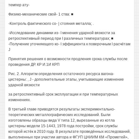
темпер ату-
Физико-механические свой- 1 ства: ■
-Контроль фактического со- | стояния металла; .
-Исследование динамики из- I менения ударной вязкости за
ретроспективный период при I различных температурах; ■
-Получение уточняющего ко- I эффициента к поверочным I расчётам
J
Принятия решения о возможности продления срока службы после
проведения ДР. КР И.1И КРП
Рис. 2. Алгоритм определения остаточного ресурса вагона-
цистерны: , J - дополнительные этапы, учитывающие изменение
ударной вязкости
за ретроспективный срок эксплуатации и при температурных
изменениях.
В третьей главе приводятся результаты экспериментально-
теоретических металлографических исследований. Были
изготовлены образцы вида V типа 12, вырезанные из котла
цистерны модели 15-1443, 1978 года постройки, срок службы
которой истёк в 2010 году. В результате проведённых исследований,
выполненных при участии автора и ФГУП ЦНИИМ КМ «Прометей»,