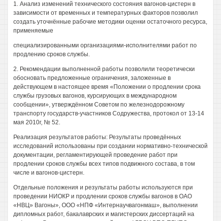
1. Анализ изменений технического состояния вагонов-цистерн в
зависимости от временных и температурных факторов позволил
создать уточнённые рабочие методики оценки остаточного ресурса,
применяемые
специализированными организациями-исполнителями работ по
продлению сроков службы.
2. Рекомендации выполненной работы позволили теоретически
обосновать предложенные ограничения, заложенные в
действующем в настоящее время «Положении о продлении срока
службы грузовых вагонов, курсирующих в международном
сообщении», утверждённом Советом по железнодорожному
транспорту государств-участников Содружества, протокол от 13-14
мая 2010г, № 52.
Реализация результатов работы: Результаты проведённых
исследований использованы при создании нормативно-технической
документации, регламентирующей проведение работ при
продлении сроков службы всех типов подвижного состава, в том
числе и вагонов-цистерн.
Отдельные положения и результаты работы используются при
проведении НИОКР и продлении сроков службы вагонов в ОАО
«НВЦ» Вагоны», ООО «НПФ «Интернаучвагонмаш», выполнении
дипломных работ, бакалаврских и магистерских диссертаций на