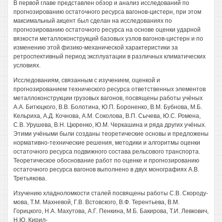
В первой главе представлен обзор и анализ исследований по
прогнозированию остаточного ресурса вагонов-цистерн, при этом
максимальный акцент был сделан на исследованиях по
прогнозированию остаточного ресурса на основе оценки ударной
вязкости металлоконструкций базовых узлов вагонов-цистерн и по
изменению этой физико-механической характеристики за
ретроспективный период эксплуатации в различных климатических
условиях.
Исследованиям, связанным с изучением, оценкой и
прогнозированием технического ресурса ответственных элементов
металлоконструкции грузовых вагонов, посвящены работы учёных
A.A. Битюцкого, В.В. Болотина, Ю.П. Бороненко, В.М. Бубнова, М.Б.
Кельриха, А.Д. Кочнова, A.M. Соколова, В.П. Сычева, Ю.С. Ромена,
C.B. Урушева, В.Н. Цюренко, Ю.М. Черкашина и ряда других учёных.
Этими учёными были созданы теоретические основы и предложены
нормативно-технические решения, методики и алгоритмы оценки
остаточного ресурса подвижного состава рельсового транспорта.
Теоретическое обоснование работ по оценке и прогнозированию
остаточного ресурса вагонов выполнено в двух монографиях A.B.
Третьякова.
Изучению хладноломкости сталей посвящены работы C.B. Скороду-
мова, Т.М. Махневой, Г.В. Встовского, В.Ф. Терентьева, В.М.
Горицкого, H.A. Махутова, А.Г. Пенкина, М.Б. Бакирова, Т.И. Левкович,
Н.Ю. Кирил-