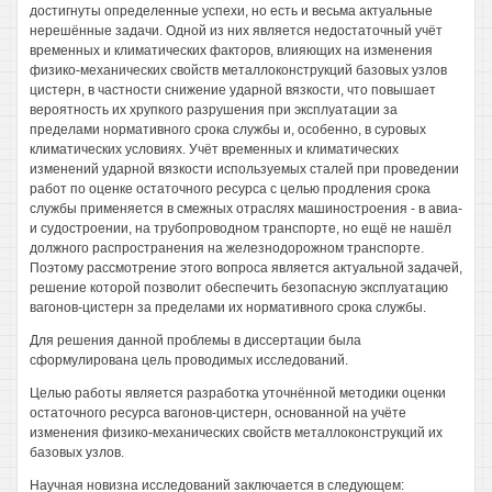
достигнуты определенные успехи, но есть и весьма актуальные
нерешённые задачи. Одной из них является недостаточный учёт
временных и климатических факторов, влияющих на изменения
физико-механических свойств металлоконструкций базовых узлов
цистерн, в частности снижение ударной вязкости, что повышает
вероятность их хрупкого разрушения при эксплуатации за
пределами нормативного срока службы и, особенно, в суровых
климатических условиях. Учёт временных и климатических
изменений ударной вязкости используемых сталей при проведении
работ по оценке остаточного ресурса с целью продления срока
службы применяется в смежных отраслях машиностроения - в авиа-
и судостроении, на трубопроводном транспорте, но ещё не нашёл
должного распространения на железнодорожном транспорте.
Поэтому рассмотрение этого вопроса является актуальной задачей,
решение которой позволит обеспечить безопасную эксплуатацию
вагонов-цистерн за пределами их нормативного срока службы.
Для решения данной проблемы в диссертации была
сформулирована цель проводимых исследований.
Целью работы является разработка уточнённой методики оценки
остаточного ресурса вагонов-цистерн, основанной на учёте
изменения физико-механических свойств металлоконструкций их
базовых узлов.
Научная новизна исследований заключается в следующем: