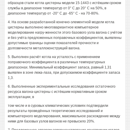
образцов стали котла цистерны модели 15-1443 с истёкшим сроком
службы в диапазоне температур от 0° С до 20° С на 50%, в
диапазоне температур от -20° С до -65° С - на 70-80%.
4. На основе разработанной конечно-элементной модели котла
цистерны выполнено многовариантное компьютерное
моделирование нагру-женности этого базового узла вагона с учётом
и без учёта предложенных поправочных коэффициентов, выявлены
допустимые границы оценки показателей прочности и
долговечности металлоконструкций вагона.
5. Выполнен расчёт котла на усталость с применением
поправочного коэффициента в различных температурных
диапазонах. Минимальный коэффициент запаса, равный 1,31
выявлен в зоне люка-лаза, при допускаемом коэффициенте запаса
1,3.
6. Выполненные экспериментальные исследования остаточного
ресурса вагона-цистерны с истёкшим нормативным сроком
эксплуатации, в
том числе и в суровых климатических условиях подтвердили
результаты проведённых теоретических исследований и
компьютерного моделирования, максимальное расхождение между
ними для базовых узлов вагонов не превысило 20%.