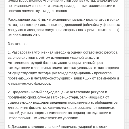
имела коррозионное утонение листов обечаек котла, аналогичное
по численным значениям с исходными данными, заложенными в
конечно-элементную модель вагона.
Расхождение расчётных и экспериментальных результатов в зонах
котла, не имеющих локальных подкреплений (обечайка у фасонных
лап, у люка лаза, зона хомута, на сварных швах ремонтных планок)
не превышало 20%.
Заключение
1. Разработана уточнённая методика оценки остаточного ресурса
вагонов-цистерн с учётом изменения ударной вязкости
металлоконструкций базовых узлов за нормативный срок
эксплуатации в различных климатических условиях, отличающаяся
от существующих методик учётом деграда-ционных процессов,
протекающих в металлоконструкциях и зависящих от временного и
климатического факторов.
2. Предложен новый подход к оценке остаточного ресурса и
продлению срока службы вагонов-цистерн, отличающийся от
существующих подходов введением поправочных коэффициентов
для величин физико -механических характеристик применяемых
сталей, учитывающих их изменение за период эксплуатации в
неблагоприятных климатических условиях.
3. Доказано снижение значений величины ударной вязкости