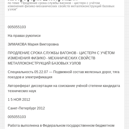
по теме "Продление срока службы вагонов - цистерн с учётом
изменения физико-механических свойств металлоконструкций базовых
узлов"
005055103
На правах рукописи
ЗИМАКОВА Мария Викторовна
ПРОДЛЕНИЕ СРОКА СЛУЖБЫ ВАГОНОВ - ЦИСТЕРН С УЧЁТОМ
ИЗМЕНЕНИЯ ФИЗИКО - МЕХАНИЧЕСКИХ СВОЙСТВ
МЕТАЛЛОКОНСТРУКЦИЙ БАЗОВЫХ УЗЛОВ
Специальность 05.22.07 — Подвижной состав железных дорог, тяга
поездов и электрификация
Автореферат диссертации на соискание учёной степени кандидата
технических наук
1 5 НОЯ 2012
Санкт-Петербург 2012
005055103
Работа выполнена в Федеральном государственном бюджетном