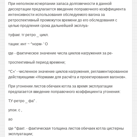
При неполном исчерпании запаса долговечности в данной
диссертации предлагается введение поправочного коэффициента
интенсивности использования обследуемого вагона за
ретроспективный промежуток времени до его обследования с
целью продления срока дальнейшей эксплуа-
туфакг. тг ретро _ цикл.
тации: инт ~ ^норм- ' О
где - фактическое значение числа циклов нагружения за ре-
троспективный период времени;
^С«' - численное значение циклов нагружения, регламентированное
действующими «Нормами для расчёта и проектирования вагонов».
При утонении листов обечаек котла за время эксплуатации
предлагается введение поправочного коэффициента утонения:
ТУ-ретро _ фа" .
упои. с ,
ао
где ^факт. - фактическая толщина листов обечаек котла цистерны
эксплуатации;