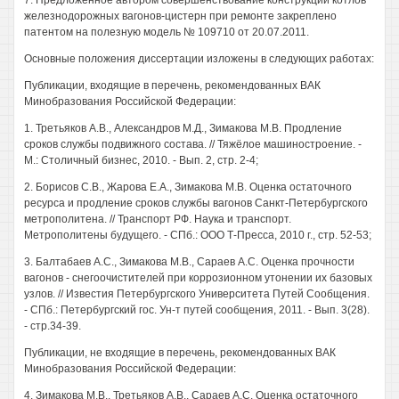
7. Предложенное автором совершенствование конструкции котлов
железнодорожных вагонов-цистерн при ремонте закреплено
патентом на полезную модель № 109710 от 20.07.2011.
Основные положения диссертации изложены в следующих работах:
Публикации, входящие в перечень, рекомендованных ВАК
Минобразования Российской Федерации:
1. Третьяков A.B., Александров М.Д., Зимакова М.В. Продление
сроков службы подвижного состава. // Тяжёлое машиностроение. -
М.: Столичный бизнес, 2010. - Вып. 2, стр. 2-4;
2. Борисов С.В., Жарова Е.А., Зимакова М.В. Оценка остаточного
ресурса и продление сроков службы вагонов Санкт-Петербургского
метрополитена. // Транспорт РФ. Наука и транспорт.
Метрополитены будущего. - СПб.: ООО Т-Пресса, 2010 г., стр. 52-53;
3. Балтабаев A.C., Зимакова М.В., Сараев A.C. Оценка прочности
вагонов - снегоочистителей при коррозионном утонении их базовых
узлов. // Известия Петербургского Университета Путей Сообщения.
- СПб.: Петербургский гос. Ун-т путей сообщения, 2011. - Вып. 3(28).
- стр.34-39.
Публикации, не входящие в перечень, рекомендованных ВАК
Минобразования Российской Федерации:
4. Зимакова М.В., Третьяков A.B., Сараев A.C. Оценка остаточного