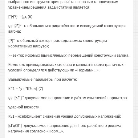
выбранного инструментария расчёта основным каноническим
уравнением решения задач статики является:
[*]•{?} = {¿г, (б)
где [/£]* - глобальная матрица жёсткости исследуемой конструкции
вагона;
{Р}*- глобальный вектор прикладываемых к конструкции
нормативных нагрузок;
} - вектор искомых (вычисляемых) перемещений конструкции вагона.
Комплекс прикладываемых силовых и кинематических граничных
условий определялся действующими «Нормами...».
Варьируемые параметры при расчёте:
КГ1 = *ут. *К7ол], (7)
где [<Г ] " допускаемое напряжение с учётом изменений параметра
ударной вязкости;
Ку1 - коэффициент снижения уровня допускаемых напряжений;
[сГдОП]- допускаемое напряжение для I -ого расчётного режима
нагружения согласно «Норм...».