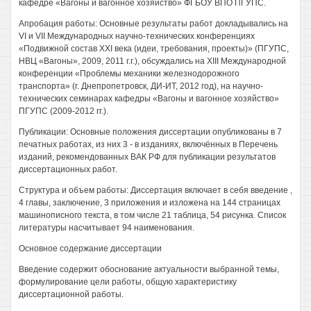
кафедре «Вагоны и вагонное хозяйство» ФГБОУ ВПО ПГУПС.
Апробация работы: Основные результаты работ докладывались на
VI и VII Международных научно-технических конференциях
«Подвижной состав XXI века (идеи, требования, проекты)» (ПГУПС,
НВЦ «Вагоны», 2009, 2011 г.г.), обсуждались на XIII Международной
конференции «Проблемы механики железнодорожного
транспорта» (г. Днепропетровск, ДИ-ИТ, 2012 год), на научно-
технических семинарах кафедры «Вагоны и вагонное хозяйство»
ПГУПС (2009-2012 гг.).
Публикации: Основные положения диссертации опубликованы в 7
печатных работах, из них 3 - в изданиях, включённых в Перечень
изданий, рекомендованных ВАК РФ для публикации результатов
диссертационных работ.
Структура и объем работы: Диссертация включает в себя введение ,
4 главы, заключение, 3 приложения и изложена на 144 страницах
машинописного текста, в том числе 21 таблица, 54 рисунка. Список
литературы насчитывает 94 наименования.
Основное содержание диссертации
Введение содержит обоснование актуальности выбранной темы,
формулирование цели работы, общую характеристику
диссертационной работы.