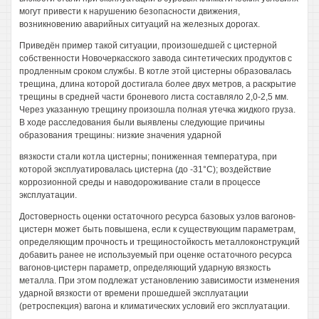
могут привести к нарушению безопасности движения,
возникновению аварийных ситуаций на железных дорогах.
Приведён пример такой ситуации, произошедшей с цистерной
собственности Новочеркасского завода синтетических продуктов с
продленным сроком службы. В котле этой цистерны образовалась
трещина, длина которой достигала более двух метров, а раскрытие
трещины в средней части броневого листа составляло 2,0-2,5 мм.
Через указанную трещину произошла полная утечка жидкого груза.
В ходе расследования были выявлены следующие причины
образования трещины: низкие значения ударной
вязкости стали котла цистерны; пониженная температура, при
которой эксплуатировалась цистерна (до -31°С); воздействие
коррозионной среды и наводороживание стали в процессе
эксплуатации.
Достоверность оценки остаточного ресурса базовых узлов вагонов-
цистерн может быть повышена, если к существующим параметрам,
определяющим прочность и трещиностойкость металлоконструкций
добавить ранее не используемый при оценке остаточного ресурса
вагонов-цистерн параметр, определяющий ударную вязкость
металла. При этом подлежат установлению зависимости изменения
ударной вязкости от времени прошедшей эксплуатации
(ретроспекция) вагона и климатических условий его эксплуатации.