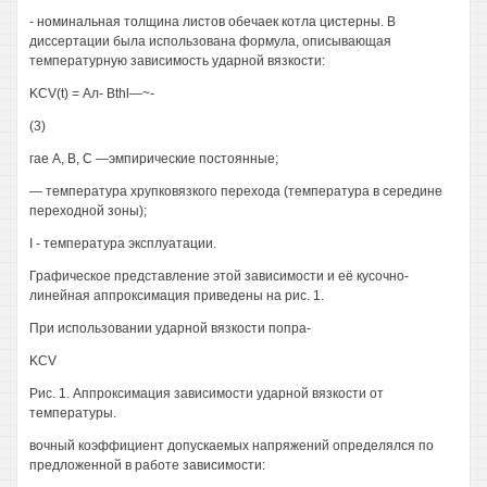
- номинальная толщина листов обечаек котла цистерны. В
диссертации была использована формула, описывающая
температурную зависимость ударной вязкости:
KCV(t) = Ал- Bthl—~-
(3)
гае А, В, С —эмпирические постоянные;
— температура хрупковязкого перехода (температура в середине
переходной зоны);
I - температура эксплуатации.
Графическое представление этой зависимости и её кусочно-
линейная аппроксимация приведены на рис. 1.
При использовании ударной вязкости попра-
KCV
Рис. 1. Аппроксимация зависимости ударной вязкости от
температуры.
вочный коэффициент допускаемых напряжений определялся по
предложенной в работе зависимости: