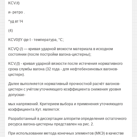
KCV.it)
и- ретро .
^уд вт \Ч
(4)
KCV0{tY где t - температура, °С;
KCVQ (/) — кривая ударной вязкости материала в исходном
состоянии (после постройки вагона-цистерны);
KCV,(t) - кривая ударной вязкости после истечения нормативного
срока службы вагона (32 года - для нефтебензиновых вагонов-
цистерн).
Далее выполняется нормативный прочностной расчёт вагонов-
цистерн с учётом уточняющего коэффициента снижения уровня
допускае-
мых напряжений. Критерием выбора и применения уточняющего
коэффициента Кут. является:
Разработанный в диссертации алгоритм определения остаточного
ресурса вагона-цистерны представлен на рис. 2.
При использовании метода конечных элементов (МКЭ) в качестве