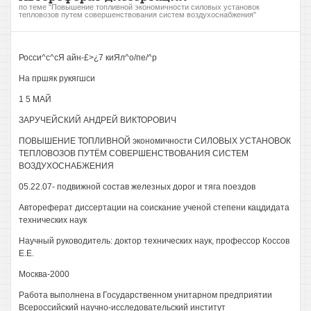
по теме "Повышение топливной экономичности силовых установок
тепловозов путем совершенствования систем воздухоснабжения"
Росси^с^сЯ айн-£>¿7 киЯл^о/пе/^р
На пршяк рукягшси
1 5 МАЙ
ЗАРУЧЕЙСКИЙ АНДРЕЙ ВИКТОРОВИЧ
ПОВЫШЕНИЕ ТОПЛИВНОЙ экономичности СИЛОВЫХ УСТАНОВОК
ТЕПЛОВОЗОВ ПУТЁМ СОВЕРШЕНСТВОВАНИЯ СИСТЕМ
ВОЗДУХОСНАБЖЕНИЯ
05.22.07- подвижной состав железных дорог и тяга поездов
Автореферат диссертации на соискание ученой степени кацдидата
технических наук
Научный руководитель: доктор технических наук, профессор Коссов
Е.Е.
Москва-2000
Работа выполнена в Государственном унитарном предприятии
Всероссийский научно-исследовательский институт