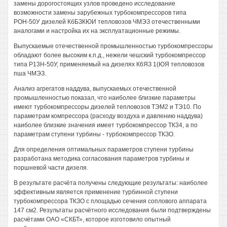
замены дорогостоящих узлов проведено исследование
возможности замены зарубежных турбокомпрессоров типа
РОН-50У дизелей КбБЗКЮИ тепловозов ЧМЭЗ отечественными
аналогами и настройка их на эксплуатационные режимы.
Выпускаемые отечественной промышленностью турбокомпрессоры
обладают более высоким к.п.д., нежели чешский турбокомпрессор
типа Р13Н-50У, применяемый на дизелях К6ЯЗ 1(ЮЯ тепловозов
пша ЧМЭЗ.
Анализ агрегатов наддува, выпускаемых отечественной
промышленностью показал, что наиболее близкие параметры
имеют турбокомпрессоры дизелей тепловозов ТЭМ2 и ТЭ10. По
параметрам компрессора (расходу воздуха и давлению наддува)
наиболее близкие значения имеет турбокомпрессор ТК34, а по
параметрам ступени турбины - турбокомпрессор ТКЗО.
Для определения оптимальных параметров ступени турбины
разработана методика согласования параметров турбины и
поршневой части дизеля.
В результате расчёта получены следующие результаты: наиболее
эффективным является применение турбинной ступени
турбокомпрессора ТКЗО с площадью сечения соплового аппарата
147 см2. Результаты расчётного исследования были подтверждены
расчётами ОАО «СКБТ», которое изготовило опытный