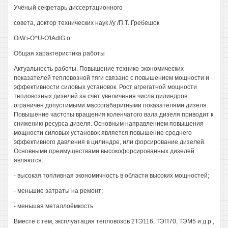
Учёный секретарь диссертационного
совета, доктор технических наук //у /П.Т. Гребешок
OiW.i-O^U-O'lAdlG.o
Общая характеристика работы
Актуальность работы. Повышение технико-экономических
показателей тепловозной тяги связано с повышением мощности и
эффективности силовых установок. Рост агрегатной мощности
тепловозных дизелей за счёт увеличения числа цилиндров
ограничен допустимыми массогабаригными показателями дизеля.
Повышение частоты вращения коленчатого вала дизеля приводит к
снижению ресурса дизеля. Основным направлением повышения
мощности силовых установок является повышение среднего
эффективного давления в цилиндре, или форсирование дизелей.
Основными преимуществами высокофорсированных дизелей
являются:
- высокая топливная экономичность в области высоких мощностей;
- меньшие затраты на ремонт;
- меньшая металлоёмкость.
Вместе с тем, эксплуатация тепловозов 2ТЭ116, ТЭП70, ТЭМ5 и д.р.,