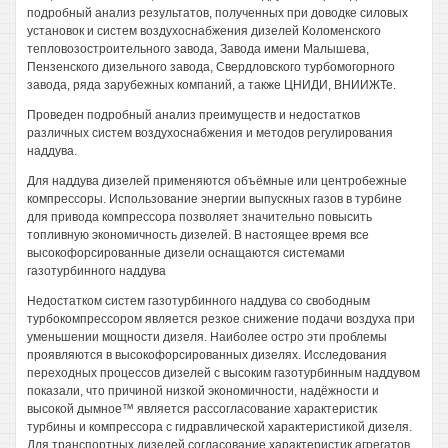
подробный анализ результатов, полученных при доводке силовых
установок и систем воздухоснабжения дизелей Коломенского
тепловозостроительного завода, Завода имени Малышева,
Пензенского дизельного завода, Свердловского турбомогорного
завода, ряда зарубежных компаний, а также ЦНИДИ, ВНИИЖТе.
Проведен подробный анализ преимуществ и недостатков
различных систем воздухоснабжения и методов регулирования
наддува.
Для наддува дизелей применяются объёмные или центробежные
компрессоры. Использование энергии выпускных газов в турбине
для привода компрессора позволяет значительно повысить
топливную экономичность дизелей. В настоящее время все
высокофорсированные дизели оснащаются системами
газотурбинного наддува
Недостатком систем газотурбинного наддува со свободным
турбокомпрессором является резкое снижение подачи воздуха при
уменьшении мощности дизеля. Наиболее остро эти проблемы
проявляются в высокофорсированных дизелях. Исследования
переходных процессов дизелей с высоким газотурбинным наддувом
показали, что причиной низкой экономичности, надёжности и
высокой дымное™ является рассогласование характеристик
турбины и компрессора с гидравлической характеристикой дизеля.
Для транспортных дизелей согласование характеристик агрегатов