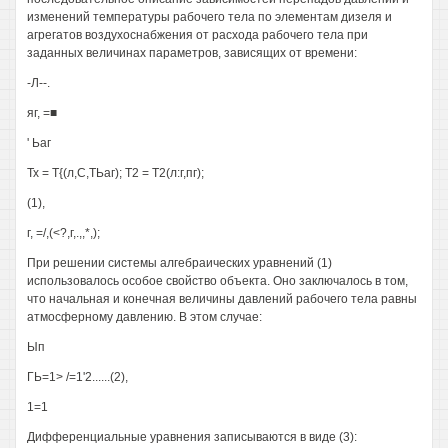
изменений температуры рабочего тела по элементам дизеля и
агрегатов воздухоснабжения от расхода рабочего тела при
заданных величинах параметров, зависящих от времени:
-Л--.
яг, =■
' Ьаг
Тх = Т{(л,С,ТЬаг); Т2 = Т2(л:г,пг);
(1),
г, =/,(<?,г,.,,*,);
При решении системы алгебраических уравнений (1)
использовалось особое свойство объекта. Оно заключалось в том,
что начальная и конечная величины давлений рабочего тела равны
атмосферному давлению. В этом случае:
Ып
ГЬ=1> /=1'2......(2),
1=1
Дифференциальные уравнения записываются в виде (3):