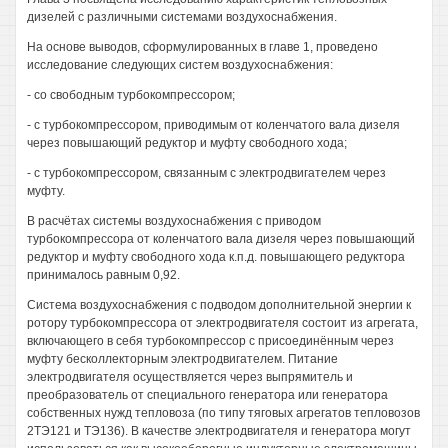
дизелей с различными системами воздухоснабжения.
На основе выводов, сформулированных в главе 1, проведено
исследование следующих систем воздухоснабжения:
- со свободным турбокомпрессором;
- с турбокомпрессором, приводимым от коленчатого вала дизеля
через повышающий редуктор и муфту свободного хода;
- с турбокомпрессором, связанным с электродвигателем через
муфту.
В расчётах системы воздухоснабжения с приводом
турбокомпрессора от коленчатого вала дизеля через повышающий
редуктор и муфту свободного хода к.п.д. повышающего редуктора
принималось равным 0,92.
Система воздухоснабжения с подводом дополнительной энергии к
ротору турбокомпрессора от электродвигателя состоит из агрегата,
включающего в себя турбокомпрессор с присоединённым через
муфту бесколлекторным электродвигателем. Питание
электродвигателя осуществляется через выпрямитель и
преобразователь от специального генератора или генератора
собственных нужд тепловоза (по типу тяговых агрегатов тепловозов
2ТЭ121 и ТЭ136). В качестве электродвигателя и генератора могут