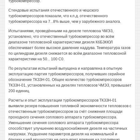
турбокомпрессор.
Стендовые испытания отечественного и чешского
турбокомпрессоров показали, что к.п.д. отечественного
турбокомпрессора на 7...8% выше, чем у зарубежного аналога.
Испытаниями, проведёнными на дизеле тепловоза ЧМЭЗ,
установлено, что отечественный турбокомпрессор во всём
диапазоне тепловозной характеристики дизеля КбБЗКЮЛ
обеспечивает более высокое давление наддува. Температура газов
по цилиндрам дизеля снижается во всём диапазоне тепловозной
характеристики на 50... 100 С0.
По результатам испытаний выпущена и направлена в опытную
эксплуатацию партия турбокомпрессоров, получивших серийное
обозначение ТКЗЗН-01. Общее количество турбокомпрессоров
ТКЗЗН-01, установленных на дизелях тепловозов ЧМЭЗ, превышает
200 единиц.
Расчеты и опыт эксплуатации турбокомпрессоров ТКЗЗН-01
выявили резерв повышения топливной экономичности тепловозов с
отечественным турбокомпрессором за счёт снижения площади
проходного сечения соплового аппарата турбокомпрессора.
Уменьшение сечения соплового аппарата турбокомпрессора
способствует улучшению воздухоснабжения дизеля на частичных
нагрузках. Ухудшение параметров дизеля на номинальной и
близких к ней мощностях не оказывает влияния на топливную