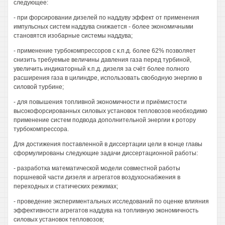
следующее:
- при форсировании дизелей по наддуву эффект от применения
импульсных систем наддува снижается - более экономичными
становятся изобарные системы наддува;
- применение турбокомпрессоров с к.п.д. более 62% позволяет
снизить требуемые величины давления газа перед турбиной,
увеличить индикаторный к.п.д. дизеля за счёт более полного
расширения газа в цилиндре, использовать свободную энергию в
силовой турбине;
- для повышения топливной экономичности и приёмистости
высокофорсированных силовых установок тепловозов необходимо
применение систем подвода дополнительной энергии к ротору
турбокомпрессора.
Для достижения поставленной в диссертации цели в конце главы
сформулированы следующие задачи диссертационной работы:
- разработка математической модели совместной работы
поршневой части дизеля и агрегатов воздухоснабжения в
переходных и статических режимах;
- проведение экспериментальных исследований по оценке влияния
эффективности агрегатов наддува на топливную экономичность
силовых установок тепловозов;