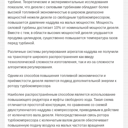
турбине. Теоретические и экспериментальные исследования
показали, что дизели с силовыми турбинами обладают более
высокой топливной экономичностью в широком диапазоне
мощностей нежели дизели со свободным турбокомпрессором,
повышается давление наддува на малых мощностях. Мощность
силовой турбины достигает 10% от номинальной мощности дизеля.
Вместе с тем, в области высоких мощностей дизеля ухудшается
продувка цилиндров, существенно повышается температура газов
перед турбиной.
Различные системы регулирования агрегатов наддува не получили
на транспорте широкого распространения как ввиду
технологической сложности изготовления, так и из-за сложности
алгоритмов регулирования.
Одним из способов повышения топливной экономичности и
приёмистости дизеля является подвод дополнительной энергии к
ротору турбокомпрессора
Наиболее распространённым способом является использование
повышающего редуктора и муфты свободного хода. Такая схема
отличается простотой конструкции, по сравнению со схемой
двухступенчатого наддува с компрессором, приводимым в действие
от коленчатого вала дизеля. Непосредственная связь ротора
турбокомпрессора с коленчатым валом дизеля обеспечивает
повышенную подачу воздуха на малых частотах вращения