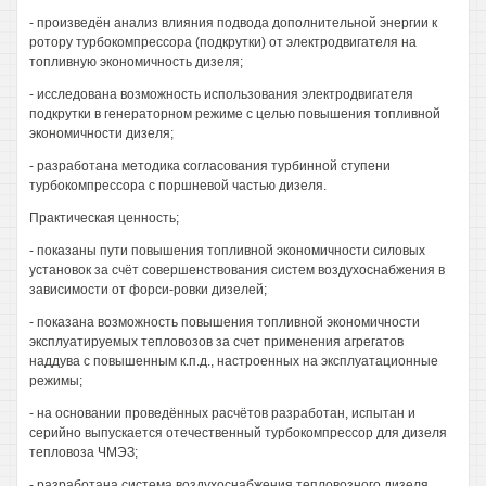
- произведён анализ влияния подвода дополнительной энергии к
ротору турбокомпрессора (подкрутки) от электродвигателя на
топливную экономичность дизеля;
- исследована возможность использования электродвигателя
подкрутки в генераторном режиме с целью повышения топливной
экономичности дизеля;
- разработана методика согласования турбинной ступени
турбокомпрессора с поршневой частью дизеля.
Практическая ценность;
- показаны пути повышения топливной экономичности силовых
установок за счёт совершенствования систем воздухоснабжения в
зависимости от форси-ровки дизелей;
- показана возможность повышения топливной экономичности
эксплуатируемых тепловозов за счет применения агрегатов
наддува с повышенным к.п.д., настроенных на эксплуатационные
режимы;
- на основании проведённых расчётов разработан, испытан и
серийно выпускается отечественный турбокомпрессор для дизеля
тепловоза ЧМЭЗ;
- разработана система воздухоснабжения тепловозного дизеля,