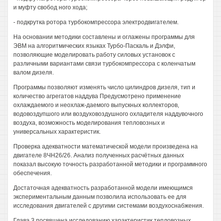
и муфту свобод ного хода;
- подкрутка ротора турбокомпрессора электродвигателем.
На основании методики составлены и оглажены программы для
ЭВМ на алгоритмических языках Турбо-Паскаль и Дэлфи,
позволяющие моделировать работу силовых установок с
различными вариантами связи турбокомпрессора с коленчатым
валом дизеля.
Программы позволяют изменять число цилиндров дизеля, тип и
количество агрегатов наддува Предусмотрено применение
охлаждаемого и неохлаж-даемого выпускных коллекторов,
водовоздупшого или воздуховоздушного охладителя наддувочного
воздуха, возможность моделирования тепловозных и
универсальных характеристик.
Проверка адекватности математической модели произведена на
двигателе 8ЧН26/26. Анализ полученных расчётных данных
показал высокую точность разработанной методики и программного
обеспечения.
Достаточная адекватность разработанной модели имеющимся
экспериментальным данным позволила использовать ее для
исследования двигателей с другими системами воздухоснабжения.
Глава 3 посвящена исследованию характеристик тепловозных