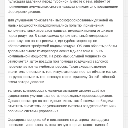
пульсаций давления перед турбиной. Вместе с тем, эффект от
применения импульсных систем наддува снижается с повышением
форсировки дизеля.
Для улучшения показателей высокофорсированных дизелей на
малых мощностях предпринимались попытки применения
дополнительных агрегатов наддува, имеющих привод от дизеля
через редуктор. В таких схемах дополнительный компрессор
используется на тех режимах, где турбокомпрессор не
обеспечивает требуемой подачи воздуха. Обычно область работы
дополнительного компрессора лежит в диапазоне 0...50%
номинальной мощности. На режимах большей мощности он
отключается, шток воздуха при помощи воздушных заслонок
переключается на турбокомпрессор. Такая схема позволяет
значительно повысить топливную экономичность в области малых
нагрузок, повысить тепловозную характеристику. За счёт жёсткой
связи ротора дополни-
тельного компрессора с коленчатым валом дизеля удаётся
существенно улучшить качество переходных процессов дизеля.
Однако, несмотря на очевидные плюсы такой схемы необходимо
отметить значительное усложнение системы воздухоснабжения и
особенно системы управления.
Форсирование дизелей и повышение к.п.д. агрегатов наддува
позволяет использовать остаточную энергию газов в силовой