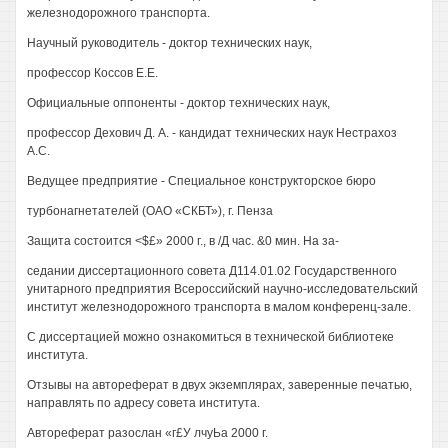
железнодорожного транспорта.
Научный руководитель - доктор технических наук,
профессор Коссов Е.Е.
Официальные оппоненты - доктор технических наук,
профессор Дехович Д. А. - кандидат технических наук Нестрахоз
A.C.
Ведущее предприятие - Специальное конструкторское бюро
турбонагнетателей (ОАО «СКБТ»), г. Пенза
Защита состоится <$£» 2000 г., в /Д час. &0 мин. На за-
седании диссертационного совета Д114.01.02 Государственного
унитарного предприятия Всероссийский научно-исследовательский
институт железнодорожного транспорта в малом конференц-зале.
С диссертацией можно ознакомиться в технической библиотеке
института.
Отзывы на автореферат в двух экземплярах, заверенные печатью,
направлять по адресу совета института.
Автореферат разослан «г£У лчуЬа 2000 г.