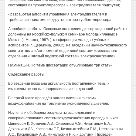
состоящая из турбокомпрессора и электродвигателя подкрутки;
- разработан алгоритм управления электродвигателем и
требования к системе подкрутки ротора турбокомпрессора.
Апробация работы. Основные положения диссертационной работы
доложены на Российско-польском семинаре молодых учёных в
Москве (г. Москва, 1997г.), конференции молодых учёных и
аспирантов (г. Щербинка, 2000г.), на заседании научно-технического
совета отдела «Автономный подвижной состав» комплексного
отделения «Тяговый подвижной состав и электроснабжение».
Публикации. По теме диссертации опубликовано три статьи.
Содержание работы
Во введении показана актуальность поставленной темы и
изложены основные направления исследований.
В первой главе проведён анализ влияния системы
воздухоснабжения на топливную экономичность дизелей.
Изучены и обобщены результаты исследований и
совершенствования систем воздухоснабжения проводившихся
Циннером К, Хомичем А.З., Симеоном А.Э., Никитиным Е.А.,
Деховичем ДА., Коссовым Е.Е, Кизшгьштейном Е.М., Нестраховым
А.С., Касьяновым А.В., Никольским Н.К. и другими. Проведён