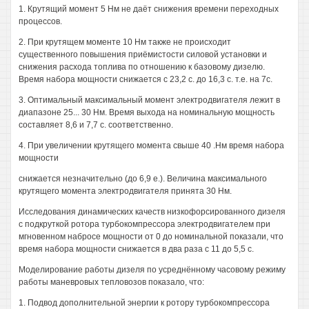
1. Крутящий момент 5 Нм не даёт снижения времени переходных
процессов.
2. При крутящем моменте 10 Нм также не происходит
существенного повышения приёмистости силовой установки и
снижения расхода топлива по отношению к базовому дизелю.
Время набора мощности снижается с 23,2 с. до 16,3 с. т.е. на 7с.
3. Оптимальный максимальный момент электродвигателя лежит в
диапазоне 25... 30 Нм. Время выхода на номинальную мощность
составляет 8,6 и 7,7 с. соответственно.
4. При увеличении крутящего момента свыше 40 .Нм время набора
мощности
снижается незначительно (до 6,9 е.). Величина максимального
крутящего момента электродвигателя принята 30 Нм.
Исследования динамических качеств низкофорсированного дизеля
с подкруткой ротора турбокомпрессора электродвигателем при
мгновенном набросе мощности от 0 до номинальной показали, что
время набора мощности снижается в два раза с 11 до 5,5 с.
Моделирование работы дизеля по усреднённому часовому режиму
работы маневровых тепловозов показало, что:
1. Подвод дополнительной энергии к ротору турбокомпрессора