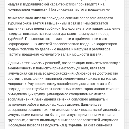
надува и гидравлической характеристики производится на
номинальной мощности. При снижении частоты вращения ко-
ленчатого вала дизеля проходное сечение соплового аппарата
турбины оказывается завышенным, в связи с чем снижается
давление газов перед турбиной. Вследствие этого падает давление
наддува, повышается температура газов на выпуске и перед
турбиной. Повышению экономичности и приёмистости высо-
кофорсировашшх дизелей способствовало введение корректоров
подачи топлива по давлению наддува и нагрузке в регуляторе
частоты вращения коленчатого вала и мощности дизеля.
Одним из технических решений, позволяющим повысить топливную
экономичность и повысить приёмистость дизеля, является
импульсная система воздухоснабжения. Основное её достоинство
состоит в повышении топливной экономичности дизеля на малых
мощностях. Улучшение воздухоснабжения достигается за счёт
подвода газов к турбине от нескольких коллекторов малого сечения,
объединяющих группу цилиндров со смещением моментов
воспламенения, уменьшения сечения соплового аппарата и
изменения работы насосных ходов дизеля. Дальнейшее
совершенствование технико-экономических показателей дизелей с
импульсными системами было достигнуто применением сначала
групповых, а затем индивидуальных преобразователей импульсов.
Последнее позволяет поднять к.п.д. турбины за счёт снижения