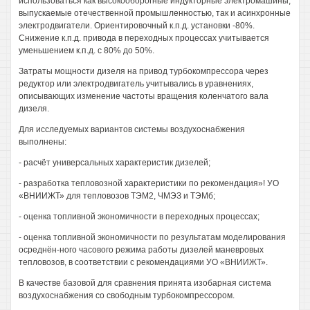
использоваться как высокооборогные индукторные электромашины,
выпускаемые отечественной промышленностью, так и асинхронные
электродвигатели. Ориентировочный к.п.д. установки -80%.
Снижение к.п.д. привода в переходных процессах учитывается
уменьшением к.п.д. с 80% до 50%.
Затраты мощности дизеля на привод турбокомпрессора через
редуктор или электродвигатель учитывались в уравнениях,
описывающих изменение частоты вращения коленчатого вала
дизеля.
Для исследуемых вариантов системы воздухоснабжения
выполнены:
- расчёт универсальных характеристик дизелей;
- разработка тепловозной характеристики по рекомендация»! УО
«ВНИИЖТ» для тепловозов ТЭМ2, ЧМЭЗ и ТЭМб;
- оценка топливной экономичности в переходных процессах;
- оценка топливной экономичности по результатам моделирования
осреднён-ного часового режима работы дизелей маневровых
тепловозов, в соответствии с рекомендациями УО «ВНИИЖТ».
В качестве базовой для сравнения принята изобарная система
воздухоснабжения со свободным турбокомпрессором.