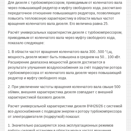
Для дизеля с турбокомпрессором, приводимым от коленчатого вала
через повышающий редуктор и муфту свободного хода, рассчитано
передаточное отношение повышающего редуктора, позволяющее
повысить тепловозную характеристику в области малых частот
вращения коленчатого вала дизеля. Его величина равна 25.
Расчёт универсальных характеристик дизеля с турбокомпрессором,
приводимым от коленчатого вала через муфту свободного хода,
показало следующее:
1. В области частот вращения коленчатого вала 300...500 ^/„щ,
мощность дизеля может быть повышена в среднем на 50... 100 кВт.
Расширение диапазона мощностей дизеля достигается в
результате улучшения воздухоснабжения за счёт подкрутки ротора
турбокомпрессора от коленчатого вала дизеля через повышающий
редуктор и муфту свободного хода.
2. При увеличении частоты вращения коленчатого вала свыше 500
об/мин, внешняя характеристика дизеля совпадает с внешней
характеристикой базового дизеля.
Расчет универсальной характеристики дизеля 8ЧН26/26 с системой
воз-духоснабжения с подводом энергии к ротору турбокомпрессора
от электродвигателя (подкруткой) показал:
1. Значительно расширяется зона эксплуатационных режимов
работы силовой установки в области малых частот вращения