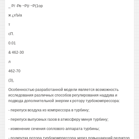
_ Р/ -Ре ~Р(г ~Р(1ор
ж ¿х'Ыа
т
сП.
0.01
& 462-30
л
462-70
(3),
Особенностью разработанной модели является возможность
исследования различных способов регулирования наддува и
подвода дополнительной энергии к ротору турбокомпрессора:
- перепуск воздуха из компрессора в турбину;
- перепуск выпускных газов в атмосферу минуя турбину;
- изменение сечения соплового аппарата турбины;
- подкрутка ротора турбокомпрессора через повышающий редуктор