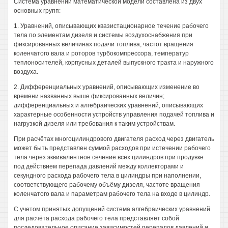
Система уравнений математической модели составлена из двух
основных групп:
1. Уравнений, описывающих квазистационарное течение рабочего
тела по элементам дизеля и системы воздухоснабжения при
фиксированных величинах подачи топлива, частот вращения
коленчатого вала и роторов турбокомпрессора, температур
теплоносителей, корпусных деталей выпускного тракта и наружного
воздуха.
2. Дифференциальных уравнений, описывающих изменение во
времени названных выше фиксированных величин;
дифференциальных и алгебраических уравнений, описывающих
характерные особенности устройств управления подачей топлива и
нагрузкой дизеля или требования к таким устройствам.
При расчётах многоцилиндрового двигателя расход через двигатель
может быть представлен суммой расходов при истечении рабочего
тела через эквивалентное сечение всех цилиндров при продувке
под действием перепада давлений между коллекторами и
секундного расхода рабочего тела в цилиндры при наполнении,
соответствующего рабочему объёму дизеля, частоте вращения
коленчатого вала и параметрам рабочего тела на входе в цилиндр.
С учетом принятых допущений система алгебраических уравнений
для расчёта расхода рабочего тела представляет собой
последовательное описание зависимостей перепадов давлений и