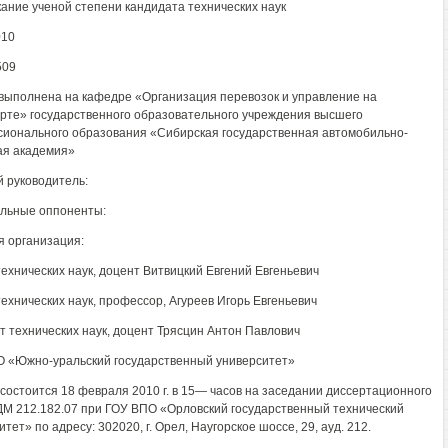
кание ученой степени кандидата технических наук
010
509
выполнена на кафедре «Организация перевозок и управление на
рте» государственного образовательного учреждения высшего
ионального образования «Сибирская государственная автомобильно-
я академия»
 руководитель:
льные оппоненты:
 организация:
технических наук, доцент Витвицкий Евгений Евгеньевич
технических наук, профессор, Агуреев Игорь Евгеньевич
т технических наук, доцент Трясцин Антон Павлович
 «Южно-уральский государственный университет»
состоится 18 февраля 2010 г. в 15— часов на заседании диссертационного
ДМ 212.182.07 при ГОУ ВПО «Орловский государственный технический
тет» по адресу: 302020, г. Орел, Наугорское шоссе, 29, ауд. 212.