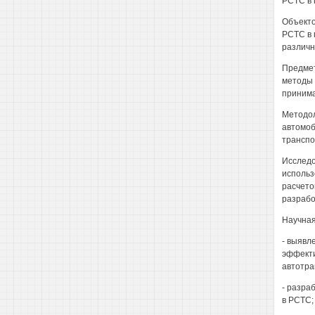
РСТС в 
Объекто
РСТС в 
различн
Предмет
методы 
принима
Методол
автомоб
транспо
Исследо
использ
расчето
разраб
Научная
- выявл
эффекти
автотра
- разра
в РСТС;