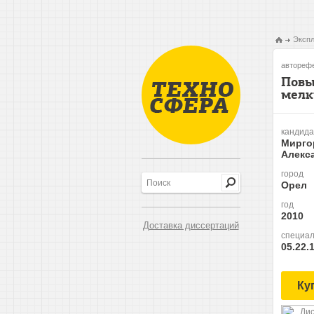
Экспл
авторефе
Повы
мелк
кандида
Мирго
Алекс
город
Орел
год
2010
Доставка диссертаций
специал
05.22.
Ку