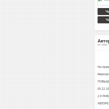
Ч
Ч
Авто
по теме 
На прав
Миргоро
ПОВЫШ
05.22.1
2 8 ЯНВ
АВТОРЕ