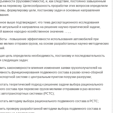
дъемности (грузовместимости), и, как следствие, постоянно завышенным
м на перевозку. Целесообразность проработки этих вопросов определили
емы, формулировку цели, постановку задач и основные направления
вания.
ное выше подтверждает, что тема диссертационного исследования
я актуальной и направлена на решение научно-практической задачи,
 важное народно-хозяйственное значение. ... , ,.
боты - повышение эффективности использования автомобилей при
ке мелких отправок грузов, на основе разработанных научно-методических
ий.
ая цель определила необходимость, постановку и последовательность
 следующих задач:
овить закономерности влияния изменения заявки грузополучателей на
вность функционирования подвижного состава в разво-зочно-сборной
нспортной системе с центральным пунктом погрузки-разгрузки;
ботать теоретический подход к решению задачи выбора рационального
ого состава при перевозке грузов мелкими отправками в раз-возочно-
 автотранспортных системах (РСТС);
ботать методику выбора рационального подвижного состава в РСТС;
нить проверку разработанной методики выбора подвижного состава в