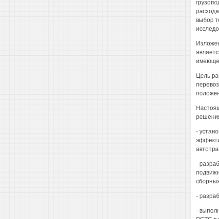
грузопо
расхода
выбор т
исследо
Изложен
являетс
имеющей
Цель ра
перевоз
положен
Настоящ
решения
- устан
эффекти
автотра
- разра
подвижн
сборных
- разра
- выпол