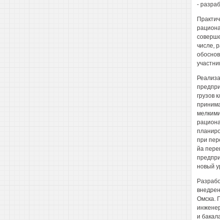
- разра
Практич
рациона
соверше
числе, 
обоснов
участни
Реализа
предпри
грузов 
принима
мелкими
рациона
планиро
при пер
йа пере
предпри
новый у
Разрабо
внедрен
Омска. 
инженер
и бакал