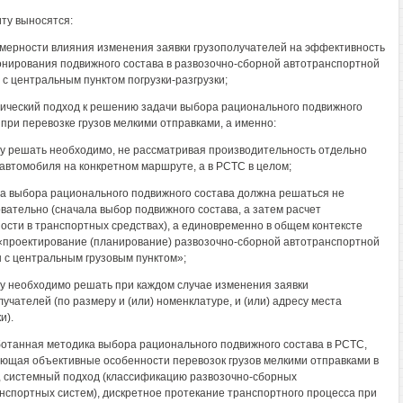
ту выносятся:
омерности влияния изменения заявки грузополучателей на эффективность
нирования подвижного состава в развозочно-сборной автотранспортной
 с центральным пунктом погрузки-разгрузки;
тический подход к решению задачи выбора рационального подвижного
 при перевозке грузов мелкими отправками, а именно:
чу решать необходимо, не рассматривая производительность отдельно
 автомобиля на конкретном маршруте, а в РСТС в целом;
ча выбора рационального подвижного состава должна решаться не
вательно (сначала выбор подвижного состава, а затем расчет
ости в транспортных средствах), а единовременно в общем контексте
«проектирование (планирование) развозочно-сборной автотранспортной
 с центральным грузовым пунктом»;
чу необходимо решать при каждом случае изменения заявки
лучателей (по размеру и (или) номенклатуре, и (или) адресу места
и).
ботанная методика выбора рационального подвижного состава в РСТС,
ющая объективные особенности перевозок грузов мелкими отправками в
, системный подход (классификацию развозочно-сборных
нспортных систем), дискретное протекание транспортного процесса при