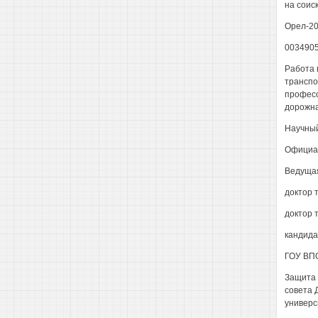
на соис
Орел-2
003490
Работа 
транспо
професс
дорожна
Научный
Официа
Ведущая
доктор 
доктор 
кандида
ГОУ ВПО
Защита 
совета 
универси