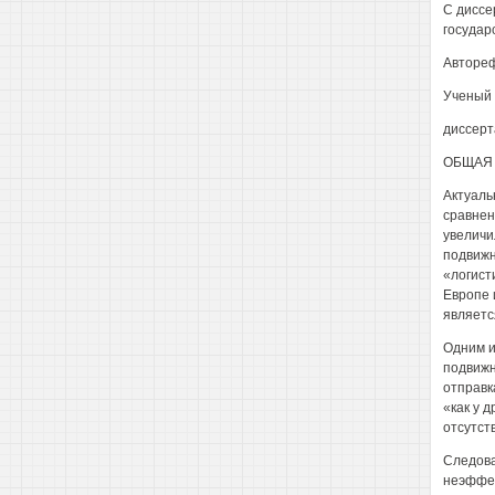
С диссе
государ
Автореф
Ученый 
диссерт
ОБЩАЯ 
Актуаль
сравнен
увеличи
подвижн
«логист
Европе 
является
Одним и
подвижн
отправк
«как у 
отсутст
Следова
неэффек