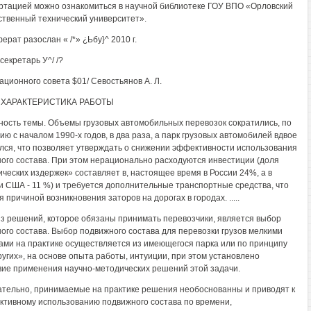
ртацией можно ознакомиться в научной библиотеке ГОУ ВПО «Орловский
ственный технический университет».
ерат разослан « /*» ¿Ьбу}^ 2010 г.
секретарь У^/ /?
ационного совета $01/ Севостьянов А. Л.
ХАРАКТЕРИСТИКА РАБОТЫ
ность темы. Объемы грузовых автомобильных перевозок сократились, по
ию с началом 1990-х годов, в два раза, а парк грузовых автомобилей вдвое
лся, что позволяет утверждать о снижении эффективности использования
ого состава. При этом нерационально расходуются инвестиции (доля
ических издержек» составляет в, настоящее время в России 24%, а в
и США - 11 %) и требуется дополнительные транспортные средства, что
 причиной возникновения заторов на дорогах в городах. .....
з решений, которое обязаны принимать перевозчики, является выбор
ого состава. Выбор подвижного состава для перевозки грузов мелкими
ами на практике осуществляется из имеющегося парка или по принципу
других», на основе опыта работы, интуиции, при этом установлено
вие применения научно-методических решений этой задачи.
тельно, принимаемые на практике решения необоснованны и приводят к
тивному использованию подвижного состава по времени,