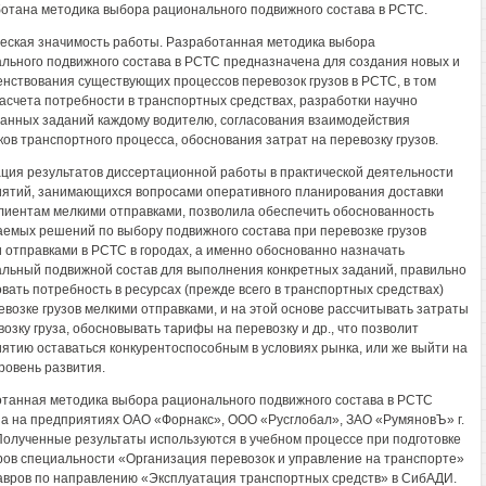
ботана методика выбора рационального подвижного состава в РСТС.
еская значимость работы. Разработанная методика выбора
льного подвижного состава в РСТС предназначена для создания новых и
нствования существующих процессов перевозок грузов в РСТС, в том
расчета потребности в транспортных средствах, разработки научно
анных заданий каждому водителю, согласования взаимодействия
ков транспортного процесса, обоснования затрат на перевозку грузов.
ция результатов диссертационной работы в практической деятельности
ятий, занимающихся вопросами оперативного планирования доставки
клиентам мелкими отправками, позволила обеспечить обоснованность
емых решений по выбору подвижного состава при перевозке грузов
 отправками в РСТС в городах, а именно обоснованно назначать
льный подвижной состав для выполнения конкретных заданий, правильно
вать потребность в ресурсах (прежде всего в транспортных средствах)
евозке грузов мелкими отправками, и на этой основе рассчитывать затраты
возку груза, обосновывать тарифы на перевозку и др., что позволит
ятию оставаться конкурентоспособным в условиях рынка, или же выйти на
ровень развития.
танная методика выбора рационального подвижного состава в РСТС
а на предприятиях ОАО «Форнакс», ООО «Русглобал», ЗАО «РумяновЪ» г.
Полученные результаты используются в учебном процессе при подготовке
ов специальности «Организация перевозок и управление на транспорте»
авров по направлению «Эксплуатация транспортных средств» в СибАДИ.