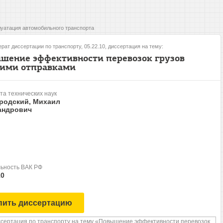
уатация автомобильного транспорта
рат диссертации по транспорту, 05.22.10, диссертация на тему:
шение эффективности перевозок грузов
ими отправками
та технических наук
родский, Михаил
андрович
ьность ВАК РФ
10
пить диссертацию