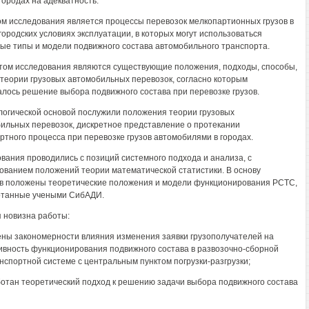
городах на адекватность.
м исследования является процессы перевозок мелкопартионных грузов в
городских условиях эксплуатации, в которых могут использоваться
ые типы и модели подвижного состава автомобильного транспорта.
ом исследования являются существующие положения, подходы, способы,
теории грузовых автомобильных перевозок, согласно которым
лось решение выбора подвижного состава при перевозке грузов.
огической основой послужили положения теории грузовых
ильных перевозок, дискретное представление о протекании
ртного процесса при перевозке грузов автомобилями в городах.
вания проводились с позиций системного подхода и анализа, с
ованием положений теории математической статистики. В основу
в положены теоретические положения и модели функционирования РСТС,
отанные учеными СибАДИ.
 новизна работы:
ены закономерности влияния изменения заявки грузополучателей на
вность функционирования подвижного состава в развозочно-сборной
нспортной системе с центральным пунктом погрузки-разгрузки;
ботан теоретический подход к решению задачи выбора подвижного состава