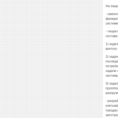
На защи
- закон
функцио
системе
- теоре
состава
1) зада
взятого
2) зада
последо
потребн
задачи 
системы
3) зада
грузопо
разгрузк
- разра
учитыва
городах
автотра