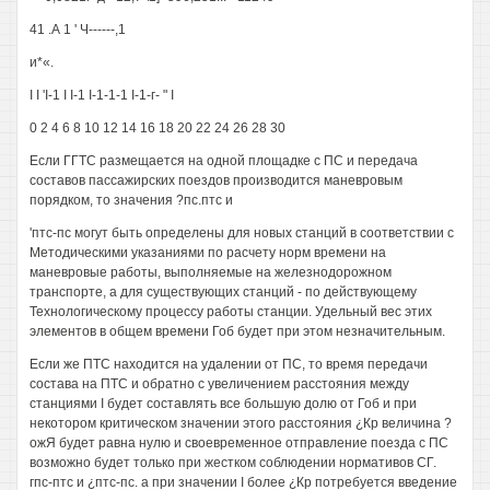
41 .А 1 ' Ч------,1
и*«.
I I 'I-1 I I-1 I-1-1-1 I-1-г- " I
0 2 4 6 8 10 12 14 16 18 20 22 24 26 28 30
Если ГГТС размещается на одной площадке с ПС и передача
составов пассажирских поездов производится маневровым
порядком, то значения ?пс.птс и
'птс-пс могут быть определены для новых станций в соответствии с
Методическими указаниями по расчету норм времени на
маневровые работы, выполняемые на железнодорожном
транспорте, а для существующих станций - по действующему
Технологическому процессу работы станции. Удельный вес этих
элементов в общем времени Гоб будет при этом незначительным.
Если же ПТС находится на удалении от ПС, то время передачи
состава на ПТС и обратно с увеличением расстояния между
станциями I будет составлять все большую долю от Гоб и при
некотором критическом значении этого расстояния ¿Кр величина ?
ожЯ будет равна нулю и своевременное отправление поезда с ПС
возможно будет только при жестком соблюдении нормативов СГ.
гпс-птс и ¿птс-пс. а при значении I более ¿Кр потребуется введение