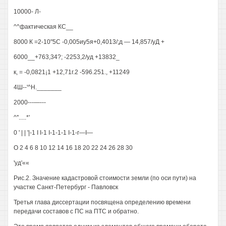
10000- Л-
^^фактическая КС__
8000 К =2-10"5С -0,005иу5я+0,4013/;д — 14,857/уД +
6000__+763,34?; -2253,2/уд +13832_
к, = -0,0821¡1 +12,71г.2 -596.251., +11249
4Ш--'^Н._______
2000---—---
^''.....*'
0 ' | | '|-1 I I-1 I-1-1-1 I-1-г—I—
О 2 4 6 8 10 12 14 16 18 20 22 24 26 28 30
'уд'««
Рис.2. Значение кадастровой стоимости земли (по оси пути) на
участке Санкт-Петербург - Павловск
Третья глава диссертации посвящена определению времени
передачи составов с ПС на ПТС и обратно.