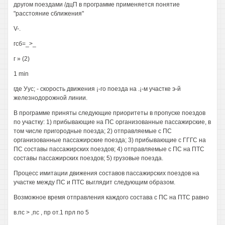
другом поездами /дцП в программе применяется понятие
"расстояние сближения"
V-.
гсб=_>_
г » (2)
1 min
где Уус; - скорость движения ¡-го поезда на .¡-м участке э-й
железнодорожной линии.
В программе приняты следующие приоритеты в пропуске поездов
по участку: 1) прибывающие на ПС организованные пассажирские, в
том числе пригородные поезда; 2) отправляемые с ПС
организованные пассажирские поезда; 3) прибывающие с ГГГС на
ПС составы пассажирских поездов; 4) отправляемые с ПС на ПТС
составы пассажирских поездов; 5) грузовые поезда.
Процесс имитации движения составов пассажирских поездов на
участке между ПС и ПТС выглядит следующим образом.
Возможное время отправления каждого состава с ПС на ПТС равно
в.пс > ,пс , пр от.1 прл по 5