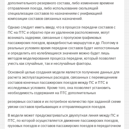
дополнительного резервного состава, либо изменение времени
отправления поезда, либо использование скользящей
специализации составов по назначениям с унификацией
композиции составов связанных назначений.
Однако следует иметь ввиду, что в процессе передачи составов с
ПС на ПТС и обратно при их удаленном расположении, могут
возникать задержки, связанные с пропуском графиковых
пассажирских поездов, враждебностью маршрутов и др. Поэтому в
реальных условиях время передачи составов будет непостоянным
и определить его колеблющиеся значения можно будет лишь
методом моделирования процесса передачи, который позволяет
учесть как случайные, так и неслучайные факторы.
Основной целью создания модели является получение данных для
расчета эксплуатационных расходов, связанных с перемещением
составов конечных пассажирских поездов между ПС и ПТС в
исследуемых условиях. Кроме того, она позволяет установить
необходимость содержания на ПТС дополнительных
резервных составов и их потребное количество при заданной схеме
увязки составов прибывающих и отправляющихся поездов.
В модели может предусматриваться двухпутная линия между ПС и
ПТС, по которой осуществляется движение пассажирских поездов,
грузовых поездов и составов пассажирских поездов в передаточном