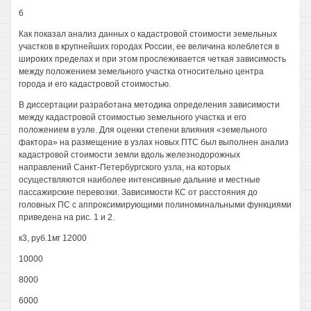
6
Как показал анализ данных о кадастровой стоимости земельных
участков в крупнейших городах России, ее величина колеблется в
широких пределах и при этом прослеживается четкая зависимость
между положением земельного участка относительно центра
города и его кадастровой стоимостью.
В диссертации разработана методика определения зависимости
между кадастровой стоимостью земельного участка и его
положением в узле. Для оценки степени влияния «земельного
фактора» на размещение в узлах новых ПТС был выполнен анализ
кадастровой стоимости земли вдоль железнодорожных
направлений Санкт-Петербургского узла, на которых
осуществляются наиболее интенсивные дальние и местные
пассажирские перевозки. Зависимости КС от расстояния до
головных ПС с аппроксимирующими полиноминальными функциями
приведена на рис. 1 и 2.
к3, руб.1мг 12000
10000
8000
6000