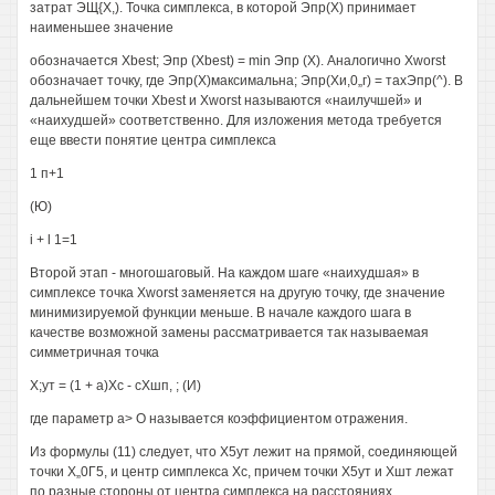
затрат ЭЩ{Х,). Точка симплекса, в которой Эпр(Х) принимает
наименьшее значение
обозначается Xbest; Эпр (Xbest) = min Эпр (X). Аналогично Xworst
обозначает точку, где Эпр(Х)максимальна; Эпр(Хи,0„г) = тахЭпр(^). В
дальнейшем точки Xbest и Xworst называются «наилучшей» и
«наихудшей» соответственно. Для изложения метода требуется
еще ввести понятие центра симплекса
1 п+1
(Ю)
i + l 1=1
Второй этап - многошаговый. На каждом шаге «наихудшая» в
симплексе точка Xworst заменяется на другую точку, где значение
минимизируемой функции меньше. В начале каждого шага в
качестве возможной замены рассматривается так называемая
симметричная точка
Х;ут = (1 + а)Хс - сХшп, ; (И)
где параметр а> О называется коэффициентом отражения.
Из формулы (11) следует, что Х5ут лежит на прямой, соединяющей
точки Х„0Г5, и центр симплекса Хс, причем точки Х5ут и Хшт лежат
по разные стороны от центра симплекса на расстояниях