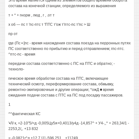
Это время является одним из элементов общего времени оборота
состава на конечной станции, определяемого из выражения
т + * + гнорм , люд , г , .от т
х об — пс т 'пс-птс т 'ПТС т'ож т'птс-пс т'пс > Ш
пр от
где (Пс • [пс - время нахождения состава поезда на перронных путях
ПС соответственно по прибытию и перед отправлением; гпс-птс.
^птс-пс - время
передачи состава соответственно с ПС на ПТС и обратно; -
техноло-
гическое время обработки состава на ПТС, включающее
технический осмотр, переформирование состава, обмывку,
ремонтно-экипировочные и другие операции; *ожД ■ время
ожидания подачи состава с ПТС на ПС под посадку пассажиров.
1
^^фактическая КС
'•Л/ к, =2-10"5/<д -0,005Цу5я+0,4013/у4д -14,857^ + У4-,,^ + 263,34/1 -
2253,2/„. +13 832
= -0,0821г^д +12,7 \1] -596,251... +11249