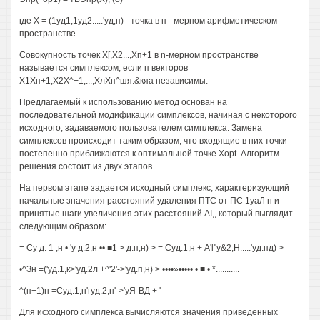
где X = (1уд1,1уд2.....'уд,п) - точка в п - мерном арифметическом
пространстве.
Совокупность точек Х[,Х2...,Хп+1 в n-мерном пространстве
называется симплексом, если п векторов
Х1Хп+1,Х2Х^+1,...,ХлХп^шя.&кяа независимы.
Предлагаемый к использованию метод основан на
последовательной модификации симплексов, начиная с некоторого
исходного, задаваемого пользователем симплекса. Замена
симплексов происходит таким образом, что входящие в них точки
постепенно приближаются к оптимальной точке Xopt. Алгоритм
решения состоит из двух этапов.
На первом этапе задается исходный симплекс, характеризующий
начальные значения расстояний удаления ПТС от ПС 1уаЛ н и
принятые шаги увеличения этих расстояний AI,, который выглядит
следующим образом:
= Су д. 1 ,н • 'у д.2,н •• ■1 > д.п,н) > = Суд.1,н + A'l''y&2,H.....'уд.пд) >
•^Зн =('уд.1,к>'уд.2л +^'2'->'уд.п,н) > ••••»••••• • ■ • *...........
^(п+1)н =Суд.1,н'гуд.2,н'->'уЯ-ВД + '
Для исходного симплекса вычисляются значения приведенных