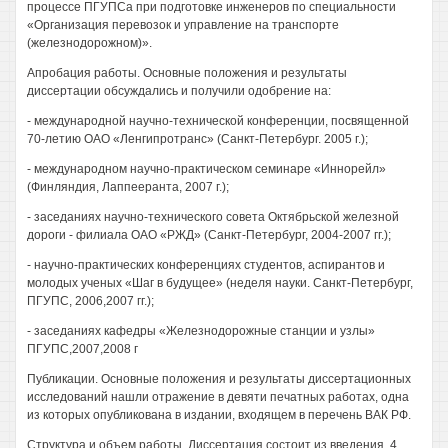
процессе ПГУПСа при подготовке инженеров по специальности
«Организация перевозок и управление на транспорте
(железнодорожном)».
Апробация работы. Основные положения и результаты
диссертации обсуждались и получили одобрение на:
- международной научно-технической конференции, посвященной
70-летию ОАО «Ленгипротранс» (Санкт-Петербург. 2005 г.);
- международном научно-практическом семинаре «Иннорейл»
(Финляндия, Лаппееранта, 2007 г.);
- заседаниях научно-технического совета Октябрьской железной
дороги - филиала ОАО «РЖД» (Санкт-Петербург, 2004-2007 гг.);
- научно-практических конференциях студентов, аспирантов и
молодых ученых «Шаг в будущее» (неделя науки. Санкт-Петербург,
ПГУПС, 2006,2007 гг.);
- заседаниях кафедры «Железнодорожные станции и узлы»
ПГУПС,2007,2008 г
Публикации. Основные положения и результаты диссертационных
исследований нашли отражение в девяти печатных работах, одна
из которых опубликована в издании, входящем в перечень ВАК РФ.
Структура и объем работы. Диссертация состоит из введения, 4