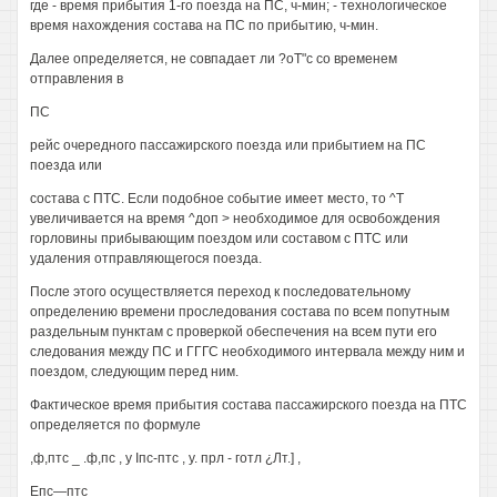
где - время прибытия 1-го поезда на ПС, ч-мин; - технологическое
время нахождения состава на ПС по прибытию, ч-мин.
Далее определяется, не совпадает ли ?оТ"с со временем
отправления в
ПС
рейс очередного пассажирского поезда или прибытием на ПС
поезда или
состава с ПТС. Если подобное событие имеет место, то ^Т
увеличивается на время ^доп > необходимое для освобождения
горловины прибывающим поездом или составом с ПТС или
удаления отправляющегося поезда.
После этого осуществляется переход к последовательному
определению времени проследования состава по всем попутным
раздельным пунктам с проверкой обеспечения на всем пути его
следования между ПС и ГГГС необходимого интервала между ним и
поездом, следующим перед ним.
Фактическое время прибытия состава пассажирского поезда на ПТС
определяется по формуле
,ф,птс _ .ф,пс , у Iпс-птс , у. прл - готл ¿Лт.] ,
Епс—птс