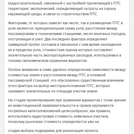
градостроительный, связанный с застройкой прилегающей к ПТС
территории; экологический, определяющий затраты на охрану
окружающей среды, в связи со строительством ПТС.
Факторами, от которых зависит как число, так и размещение ПТС в
узле являются: принципиальная схема узла; расстояния между
пассажирскими и техническими станциями, число конечных поездов,
поступающих в узел. Два последних фактора определяют
суммарный пробег составов и связанное с ним время нахождения
их в пределах узла, стоимостная оценка которых составляет
значительную часть эксплуатационных расходов, используемых в
технико-экономическом сравнении вариантов.
Особое внимание в главе уделено определению зависимости между
стоимостью земли и расстоянием между ПТС и головной
пассажирской станцией, что обусловлено существенным влиянием
этого фактора на выбор месторасположения ПТС, которые
занимают значительные по площади участки земли.
На стадии проектирования при сравнении вариантов с точки зрения
их инвестиционной привлекательности и сроков окупаемости
потребных капиталовложений целесообразно, как правило,
использовать кадастровую стоимость земельных участков,
поскольку рыночная стоимость определяется уже на
стадии выбора подрядчика для реализации проекта.