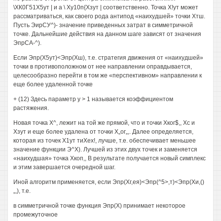
\ХК0Г51Х5ут | и а \ Ху10п{Хзут | соответственно. Точка Х!ут может
рассматриваться, как своего рода антипод «наихудшей» точки Хтш.
Пусть ЭирСУ^)- значение приведенных затрат в симметричной
точке. Дальнейшие действия на данном шаге зависят от значения
ЭпрСА-^).
Если Эпр(Х5ут)<Эпр(Хш), т.е. стратегия движения от «наихудшей»
точки в противоположном от нее направлении оправдывается,
целесообразно перейти в том же «перспективном» направлении к
еще более удаленной точке
+ (12) Здесь параметр у > 1 называется коэффициентом
растяжения.
Новая точка Х^, лежит на той же прямой, что и точки Хког$,, Хс и
Хзут и еще более удалена от точки Х„ог„,. Далее определяется,
которая из точек Х1ут тиХех!, лучше, т.е. обеспечивает меньшее
значение функции Э^Х). Лучшей из этих двух точек и заменяется
«наихудшая» точка Хкоп,, В результате получается новый симплекс
и этим завершается очередной шаг.
Иной алгоритм применяется, если Эпр(Хг,ея)<Эпр(^5>,т)<Эпр(Хи,()
„,), т.е.
в симметричной точке функция Эпр(Х) принимает некоторое
промежуточное