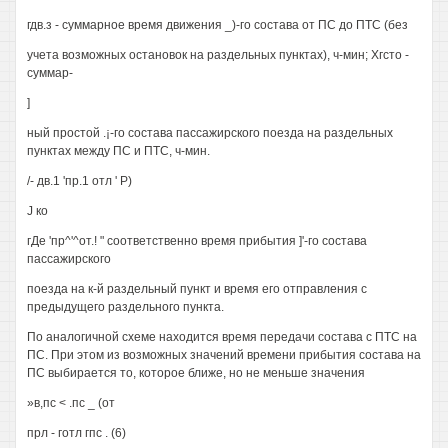
гдв.з - суммарное время движения _)-го состава от ПС до ПТС (без
учета возможных остановок на раздельных пунктах), ч-мин; Хгсто -
суммар-
]
ный простой .¡-го состава пассажирского поезда на раздельных
пунктах между ПС и ПТС, ч-мин.
/- дв.1 'пр.1 отл ' Р)
J ко
гДе 'пр^'^от.! " соответственно время прибытия ]'-го состава
пассажирского
поезда на к-й раздельный пункт и время его отправления с
предыдущего раздельного пункта.
По аналогичной схеме находится время передачи состава с ПТС на
ПС. При этом из возможных значений времени прибытия состава на
ПС выбирается то, которое ближе, но не меньше значения
»в,пс < .пс _ (от
прл - готл гпс . (6)