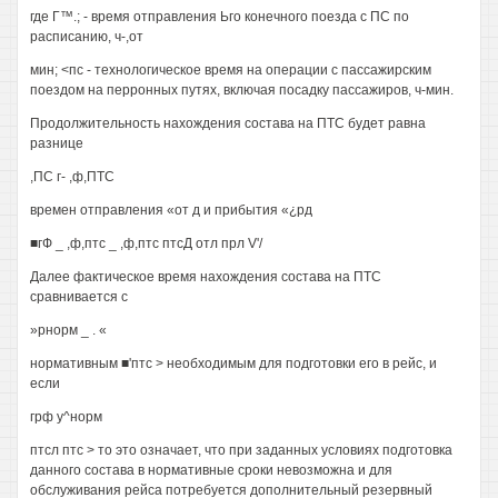
где Г™.; - время отправления Ьго конечного поезда с ПС по
расписанию, ч-,от
мин; <пс - технологическое время на операции с пассажирским
поездом на перронных путях, включая посадку пассажиров, ч-мин.
Продолжительность нахождения состава на ПТС будет равна
разнице
,ПС г- ,ф,ПТС
времен отправления «от д и прибытия «¿рд
■гФ _ ,ф,птс _ ,ф,птс птсД отл прл V'/
Далее фактическое время нахождения состава на ПТС
сравнивается с
»рнорм _ . «
нормативным ■'птс > необходимым для подготовки его в рейс, и
если
грф у^норм
птсл птс > то это означает, что при заданных условиях подготовка
данного состава в нормативные сроки невозможна и для
обслуживания рейса потребуется дополнительный резервный