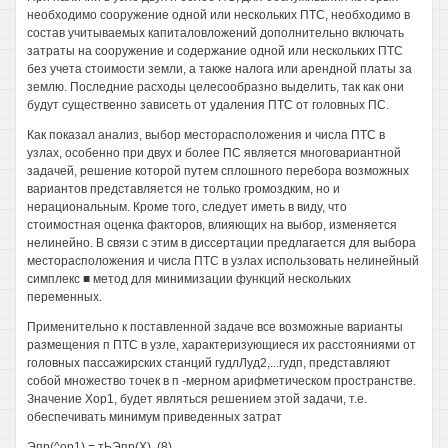
необходимо сооружение одной или нескольких ПТС, необходимо в
состав учитываемых капиталовложений дополнительно включать
затраты на сооружение и содержание одной или нескольких ПТС
без учета стоимости земли, а также налога или арендной платы за
землю. Последние расходы целесообразно выделить, так как они
будут существенно зависеть от удаления ПТС от головных ПС.
Как показал анализ, выбор месторасположения и числа ПТС в
узлах, особенно при двух и более ПС является многовариантной
задачей, решение которой путем сплошного перебора возможных
вариантов представляется не только громоздким, но и
нерациональным. Кроме того, следует иметь в виду, что
стоимостная оценка факторов, влияющих на выбор, изменяется
нелинейно. В связи с этим в диссертации предлагается для выбора
месторасположения и числа ПТС в узлах использовать нелинейный
симплекс ■ метод для минимизации функций нескольких
переменных.
Применительно к поставленной задаче все возможные варианты
размещения п ПТС в узле, характеризующиеся их расстояниями от
головных пассажирских станций гудлЛуд2,...гудп, представляют
собой множество точек в п -мерном арифметическом пространстве.
Значение Хор1, будет являться решением этой задачи, т.е.
обеспечивать минимум приведенных затрат
Эпр(^ор1) = тЬЭпр(Х), (8)