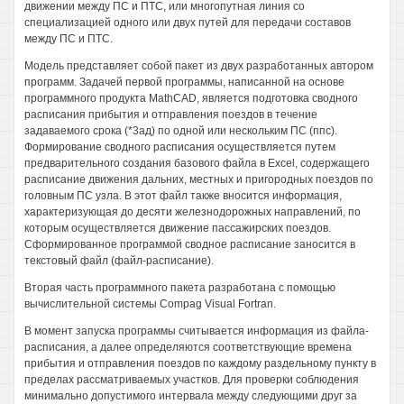
движении между ПС и ПТС, или многопутная линия со
специализацией одного или двух путей для передачи составов
между ПС и ПТС.
Модель представляет собой пакет из двух разработанных автором
программ. Задачей первой программы, написанной на основе
программного продукта MathCAD, является подготовка сводного
расписания прибытия и отправления поездов в течение
задаваемого срока (*3ад) по одной или нескольким ПС (ппс).
Формирование сводного расписания осуществляется путем
предварительного создания базового файла в Excel, содержащего
расписание движения дальних, местных и пригородных поездов по
головным ПС узла. В этот файл также вносится информация,
характеризующая до десяти железнодорожных направлений, по
которым осуществляется движение пассажирских поездов.
Сформированное программой сводное расписание заносится в
текстовый файл (файл-расписание).
Вторая часть программного пакета разработана с помощью
вычислительной системы Compag Visual Fortran.
В момент запуска программы считывается информация из файла-
расписания, а далее определяются соответствующие времена
прибытия и отправления поездов по каждому раздельному пункту в
пределах рассматриваемых участков. Для проверки соблюдения
минимально допустимого интервала между следующими друг за