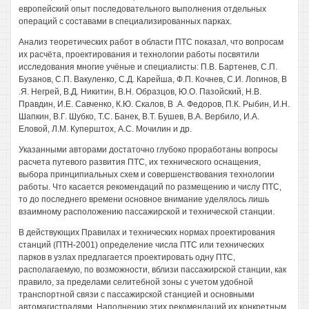
европейский опыт последовательного выполнения отдельных
операций с составами в специализированных парках.
Анализ теоретических работ в области ПТС показал, что вопросам
их расчёта, проектирования и технологии работы посвятили
исследования многие учёные и специалисты: П.В. Бартенев, С.П.
Бузанов, С.П. Вакуленко, С.Д. Карейша, Ф.П. Кочнев, С.И. Логинов, В
.Я. Негрей, В.Д. Никитин, В.Н. Образцов, Ю.О. Пазойский, Н.В.
Правдин, И.Е. Савченко, К.Ю. Скалов, В .А. Федоров, П.К. Рыбин, И.Н.
Шапкин, В.Г. Шубко, Т.С. Банек, В.Т. Бушев, В.А. Вербило, И.А.
Еловой, Л.М. Куперштох, A.C. Мочилин и др.
Указанными авторами достаточно глубоко проработаны вопросы
расчета путевого развития ПТС, их технического оснащения,
выбора принципиальных схем и совершенствования технологии
работы. Что касается рекомендаций по размещению и числу ПТС,
то до последнего времени основное внимание уделялось лишь
взаимному расположению пассажирской и технической станции.
В действующих Правилах и технических нормах проектирования
станций (ПТН-2001) определение числа ПТС или технических
парков в узлах предлагается проектировать одну ПТС,
располагаемую, по возможности, вблизи пассажирской станции, как
правило, за пределами селитебной зоны с учетом удобной
транспортной связи с пассажирской станцией и основными
автомагистралями. Наполнению этих рекомендаций их конкретным