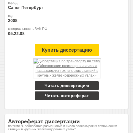
город
Санкт-Петербург
год
2008
специальность ВАК РФ
05.22.08
Купить диссертацию
Читать диссертацию
Читать автореферат
Автореферат диссертации
по теме "Обоснование размещения и числа пассажирских технических
станций в крупных железнодорожных узлах"