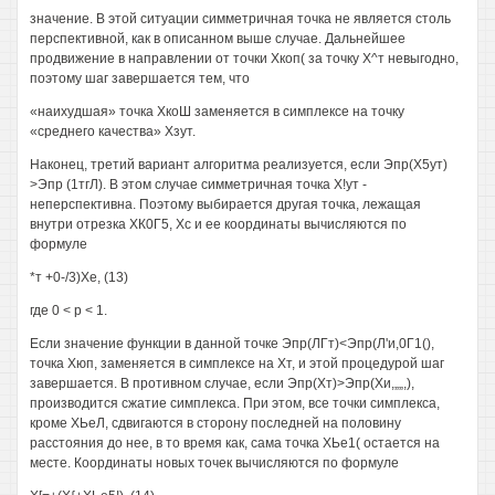
значение. В этой ситуации симметричная точка не является столь
перспективной, как в описанном выше случае. Дальнейшее
продвижение в направлении от точки Хкоп( за точку Х^т невыгодно,
поэтому шаг завершается тем, что
«наихудшая» точка ХкоШ заменяется в симплексе на точку
«среднего качества» Хзут.
Наконец, третий вариант алгоритма реализуется, если Эпр(Х5ут)
>Эпр (1тгЛ). В этом случае симметричная точка Х!ут -
неперспективна. Поэтому выбирается другая точка, лежащая
внутри отрезка ХК0Г5, Хс и ее координаты вычисляются по
формуле
*т +0-/3)Хе, (13)
где 0 < р < 1.
Если значение функции в данной точке Эпр(ЛГт)<Эпр(Л'и,0Г1(),
точка Хюп, заменяется в симплексе на Хт, и этой процедурой шаг
завершается. В противном случае, если Эпр(Хт)>Эпр(Хи,„„,),
производится сжатие симплекса. При этом, все точки симплекса,
кроме ХЬеЛ, сдвигаются в сторону последней на половину
расстояния до нее, в то время как, сама точка ХЬе1( остается на
месте. Координаты новых точек вычисляются по формуле