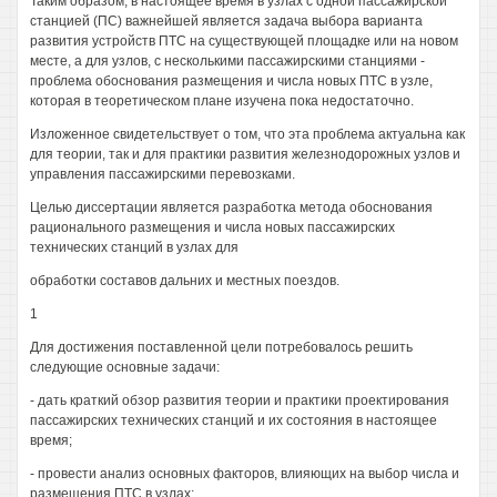
Таким образом, в настоящее время в узлах с одной пассажирской
станцией (ПС) важнейшей является задача выбора варианта
развития устройств ПТС на существующей площадке или на новом
месте, а для узлов, с несколькими пассажирскими станциями -
проблема обоснования размещения и числа новых ПТС в узле,
которая в теоретическом плане изучена пока недостаточно.
Изложенное свидетельствует о том, что эта проблема актуальна как
для теории, так и для практики развития железнодорожных узлов и
управления пассажирскими перевозками.
Целью диссертации является разработка метода обоснования
рационального размещения и числа новых пассажирских
технических станций в узлах для
обработки составов дальних и местных поездов.
1
Для достижения поставленной цели потребовалось решить
следующие основные задачи:
- дать краткий обзор развития теории и практики проектирования
пассажирских технических станций и их состояния в настоящее
время;
- провести анализ основных факторов, влияющих на выбор числа и
размещения ПТС в узлах;