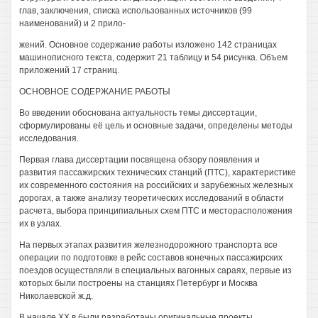
глав, заключения, списка использованных источников (99
наименований) и 2 прило-
жений. Основное содержание работы изложено 142 страницах
машинописного текста, содержит 21 таблицу и 54 рисунка. Объем
приложений 17 страниц.
ОСНОВНОЕ СОДЕРЖАНИЕ РАБОТЫ
Во введении обоснована актуальность темы диссертации,
сформулированы её цель и основные задачи, определены методы
исследования.
Первая глава диссертации посвящена обзору появления и
развития пассажирских технических станций (ПТС), характеристике
их современного состояния на российских и зарубежных железных
дорогах, а также анализу теоретических исследований в области
расчета, выбора принципиальных схем ПТС и месторасположения
их в узлах.
На первых этапах развития железнодорожного транспорта все
операции по подготовке в рейс составов конечных пассажирских
поездов осуществляли в специальных вагонных сараях, первые из
которых были построены на станциях Петербург и Москва
Николаевской ж.д.
В начале XX в были разработаны оригинальные проекты