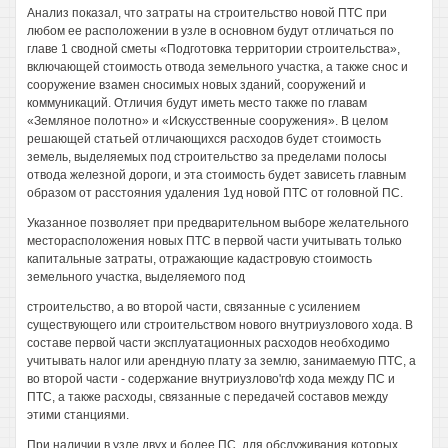
Анализ показал, что затраты на строительство новой ПТС при
любом ее расположении в узле в основном будут отличаться по
главе 1 сводной сметы «Подготовка территории строительства»,
включающей стоимость отвода земельного участка, а также снос и
сооружение взамен сносимых новых зданий, сооружений и
коммуникаций. Отличия будут иметь место также по главам
«Земляное полотно» и «Искусственные сооружения». В целом
решающей статьей отличающихся расходов будет стоимость
земель, выделяемых под строительство за пределами полосы
отвода железной дороги, и эта стоимость будет зависеть главным
образом от расстояния удаления 1уд новой ПТС от головной ПС.
Указанное позволяет при предварительном выборе желательного
месторасположения новых ПТС в первой части учитывать только
капитальные затраты, отражающие кадастровую стоимость
земельного участка, выделяемого под
строительство, а во второй части, связанные с усилением
существующего или строительством нового внутриузлового хода. В
составе первой части эксплуатационных расходов необходимо
учитывать налог или арендную плату за землю, занимаемую ПТС, а
во второй части - содержание внутриузлово'гф хода между ПС и
ПТС, а также расходы, связанные с передачей составов между
этими станциями.
При наличии в узле двух и более ПС, для обслуживания которых