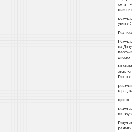
сети г.
приорит
результ
условий
Реализа
Результ
на-Дону
пассажи
диссерт
математ
эксплуа
Ростова
рекомен
городск
проектн
результ
автобус
Результ
развити