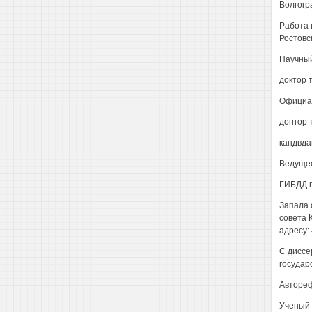
Волгогр
Работа 
Ростовс
Научный
доктор 
Официа
догггор
кандвдаг
Ведуще
ГИБДД г
Запала с
совета 
адресу: 
С диссе
государ
Автореф
Ученый 