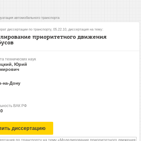
уатация автомобильного транспорта
рат диссертации по транспорту, 05.22.10, диссертация на тему:
лирование приоритетного движения
бусов
та технических наук
ицкий, Юрий
мирович
в-на-Дону
ьность ВАК РФ
10
пить диссертацию