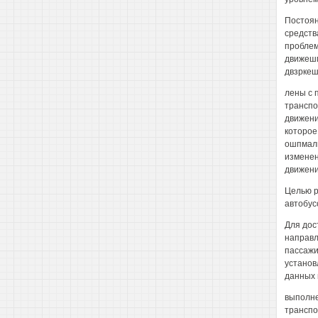
Постоян
средств
проблем
движешм
двзркеш
лены с 
транспо
движени
которое
ошпмаль
изменен
движени
Целью р
автобус
Для дос
направл
пассажи
установ
данных 
выполне
транспо