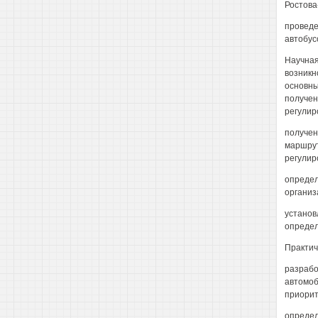
Ростова
проведе
автобус
Научная
возникн
основны
получен
регулир
получен
маршрут
регулир
определ
организ
установ
определ
Практич
разрабо
автомоб
приорит
определ