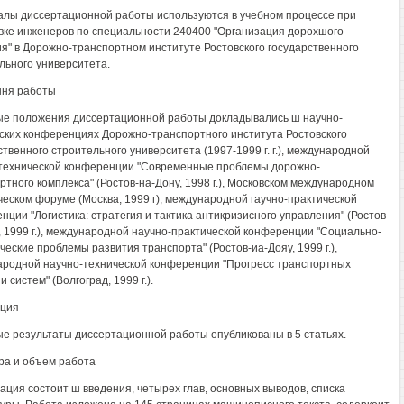
лы диссертационной работы используются в учебном процессе при
вке инженеров по специальности 240400 "Организация дорохшого
я" в Дорожно-транспортном институте Ростовского государственного
льного университета.
ння работы
е положения диссертационной работы докладывались ш научно-
ских конференциях Дорожно-транспортного института Ростовского
ственного строительного университета (1997-1999 г. г.), международной
технической конференции "Современные проблемы дорожно-
ртного комплекса" (Ростов-на-Дону, 1998 г.), Московском международном
ческом форуме (Москва, 1999 г), международной гаучно-практической
нции "Логистика: стратегия и тактика антикризисного управления" (Ростов-
, 1999 г.), международной научно-практической конференции "Социально-
ческие проблемы развития транспорта" (Ростов-иа-Дояу, 1999 г.),
родной научно-технической конференции "Прогресс транспортных
и систем" (Волгоград, 1999 г.).
ация
е результаты диссертационной работы опубликованы в 5 статьях.
ра и объем работа
ация состоит ш введения, четырех глав, основных выводов, списка