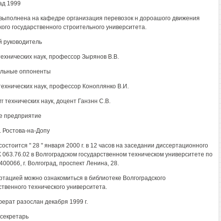
ад 1999
выполнена на кафедре организация перевозок н дороашого движения
кого государственного строительного университета.
 руководитель
технических наук, профессор Зырянов В.В.
льные оппоненты
 технических наук, профессор Коноплянко В.И.
г технических наук, доцент Ганзнн С.В.
е предприятие
. Ростова-на-Допу
остоится " 28 " января 2000 г. в 12 часов на заседании диссертационного
К 063.76.02 в Волгоградском государственном техническом университете по
400066, г. Волгоград, проспект Ленина, 28.
ртацией можно ознакомиться в библиотеке Волгоградского
ственного технического университета.
ерат разослан декабря 1999 г.
секретарь