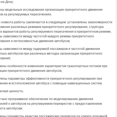
-на-Дону;
ны модельные исследования организации приоритетного движения
ов на регулируемых пересечениях.
 новизта работы заключается в следующем: установлены закономерности
овения различных режимов приоритетного регулирования, структура
х вариантов работы регулируемого пересечения в приоритетном режиме,
ы зависимости между частотой каждого рекима приоритетного
ования я интенсивностью движения автобусов;
ы зависимости между задержкой пассажиров и частотой движения
ных автобусов при различных методах организации приоритетного
ования;
ены особенности изменения характеристик транспортных потоков при
ации приоритетного движения автобусов;
лены параметры эффективности приоритетного регулирования при
ении м естоположепня автобуса с помощью навигационных систем.
еская ценность:
тано программное обеспечение по моделированию движения
илей н автобусов на регулируемом перекрестке с предоставлением
ета автобусам;
ены параметры качества пассажирских перевозок па уличпо-дорожной