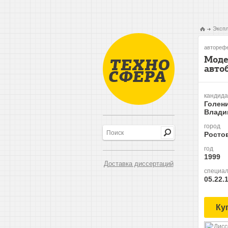
Экспл
авторефе
Моде
авто
кандида
Голен
Влади
город
Росто
год
1999
Доставка диссертаций
специал
05.22.
Ку