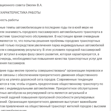
ационного совета Ожогин В.А.
ХАРАКТЕРИСТИКА РАБОТЫ
ность работы
ные темпы автомобилизации в последние годы пи в коей мере не
ли значимость городского пассажирского автомобильного транспорта в
истеме транспортного обслуживалия. В настоящее время очевидным
является то, что попытка решения проблемы городских транспортных
ий только посредством увеличения парка индивидуальных автомобилей
ели к ожидаемому результату. В этих условиях городской пассажирский
рт вступил в новую фазу своего развития, которая характеризуется, в
очередь, необходимостью повышения качества транспортных услуг для
ения пассажиров.
дние годы многие проекты совершенствована* организации перевозок и
я связаны с обеспечением приоритетного движения общественного
рта на уличпо-дороясной сета городов. Современные тенденции
ются в том, чтобы отдакггь предпочтение общественному транспорту по
ию с индивидуальными автомобилями. Приоритетное обслуетшзнне
ных автобусов на регулируемой сета является актуальной и
очной задачей повышения пропускной способности регулируемых
ений. Организация приоритетного движения выступает важнейшим
том привлечения на общественный транспорт жителей городов с высоким
 автомобилизации.