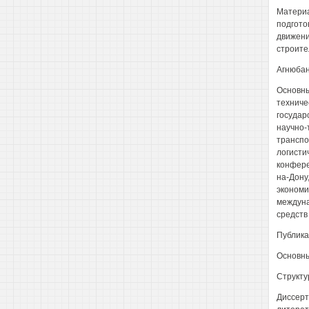
Материа
подгото
движени
строите
Агнюба
Основны
техниче
государ
научно-
транспо
логисти
конфере
на-Дону
экономи
междуна
средств 
Публик
Основны
Структу
Диссерт