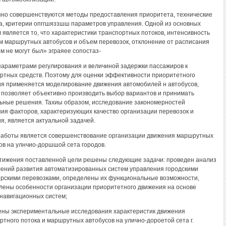
но совершенствуются методы предоставления приоритета, технические
а, критерии опггшяззшш параметров управления. Одной из основных
 является то, что характеристики транспортных потоков, интенсивность
 маршрутных автобусов и объем перевозок, отклонение от расписания
м не могут был» зграяее сопостаз-
параметрами регулирования и величиной задержки пассажиров к
ртных средств. Поэтому для оценки эффективности приоритетного
я применяется моделирование движения автомобилей н автобусов,
 позволяет объективно производить выбор вариантов и принимать
ные решения. Тахиы образом, исследование закономерностей
ия факторов, характеризующих качество организации перевозок и
я, является актуальной задачей.
аботы является совершенствование организации движения маршрутных
ов на улнчио-доршшой сета городов.
тижения поставленной цели решены следующие задачи: проведен анализ
ений развития автоматизированных систем управления городскими
рскими перевозками, определены их функциональные возможности,
лены особенности организации приоритетного движения на основе
навигационных систем;
ны экспериментальные исследования характеристик движения
ртного потока и маршрутных автобусов на улично-дороетой сета г.