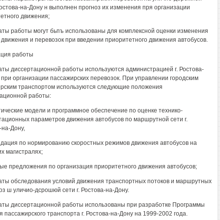
 Ростова-на-Дону н выполнен прогноз их изменения пря организации
етного движения;
аты работы могут бьпъ использованы для комплексной оценки изменения
 движения и перевозок при введении приоритетного движения автобусов.
ция работы
аты диссертационной работы используются администрацией г. Ростова-
 при организации пассажирских перевозок. При управлении городским
рским транспортом используются следующие положения
ационной работы:
ические модели и программное обеспечение по оценке технико-
тационных параметров движения автобусов по маршрутной сети г.
-на-Дону,
дация по нормированию скоростных режимов движения автобусов на
их магистралях;
ые предложения по организация приоритетного движения автобусов;
аты обследования условий движения транспортных потоков и маршрутных
оз ш уличио-дсрошюй сети г. Ростова-на-Дону.
аты диссертационной работы использованы при разработке Программы
я пассажирского транспорта г. Ростова-на-Дону на 1999-2002 года.