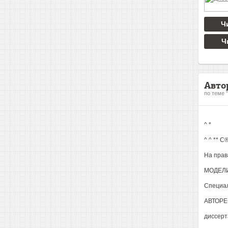
Ч
Ч
Авто
по теме 
^ *
^ ^ ** С
На пра
МОДЕЛ
Специал
АВТОРЕ
диссерт