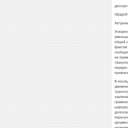
диссерт
ОБЩАЯ 
Актуаль
Ускорен
уменьши
общей с
фактом 
сообщен
не прив
транспо
первую 
привлеч
В после
движени
транспо
заключа
сравнен
ыаршрут
долгоср
пересеч
аргумен
уровнем