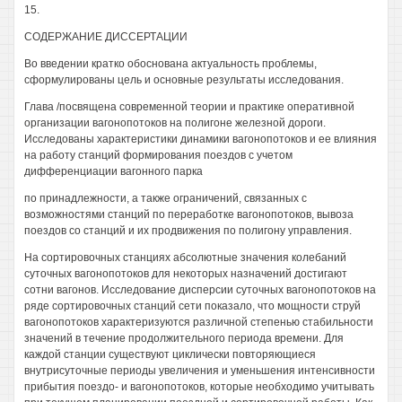
15.
СОДЕРЖАНИЕ ДИССЕРТАЦИИ
Во введении кратко обоснована актуальность проблемы,
сформулированы цель и основные результаты исследования.
Глава /посвящена современной теории и практике оперативной
организации вагонопотоков на полигоне железной дороги.
Исследованы характеристики динамики вагонопотоков и ее влияния
на работу станций формирования поездов с учетом
дифференциации вагонного парка
по принадлежности, а также ограничений, связанных с
возможностями станций по переработке вагонопотоков, вывоза
поездов со станций и их продвижения по полигону управления.
На сортировочных станциях абсолютные значения колебаний
суточных вагонопотоков для некоторых назначений достигают
сотни вагонов. Исследование дисперсии суточных вагонопотоков на
ряде сортировочных станций сети показало, что мощности струй
вагонопотоков характеризуются различной степенью стабильности
значений в течение продолжительного периода времени. Для
каждой станции существуют циклически повторяющиеся
внутрисуточные периоды увеличения и уменьшения интенсивности
прибытия поездо- и вагонопотоков, которые необходимо учитывать