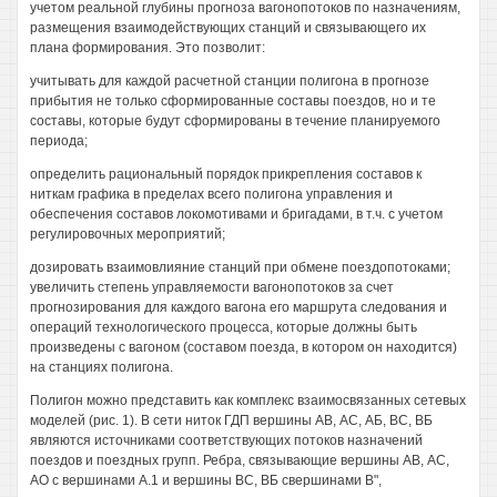
учетом реальной глубины прогноза вагонопотоков по назначениям,
размещения взаимодействующих станций и связывающего их
плана формирования. Это позволит:
учитывать для каждой расчетной станции полигона в прогнозе
прибытия не только сформированные составы поездов, но и те
составы, которые будут сформированы в течение планируемого
периода;
определить рациональный порядок прикрепления составов к
ниткам графика в пределах всего полигона управления и
обеспечения составов локомотивами и бригадами, в т.ч. с учетом
регулировочных мероприятий;
дозировать взаимовлияние станций при обмене поездопотоками;
увеличить степень управляемости вагонопотоков за счет
прогнозирования для каждого вагона его маршрута следования и
операций технологического процесса, которые должны быть
произведены с вагоном (составом поезда, в котором он находится)
на станциях полигона.
Полигон можно представить как комплекс взаимосвязанных сетевых
моделей (рис. 1). В сети ниток ГДП вершины АВ, АС, АБ, ВС, ВБ
являются источниками соответствующих потоков назначений
поездов и поездных групп. Ребра, связывающие вершины АВ, АС,
АО с вершинами А.1 и вершины ВС, ВБ свершинами В",