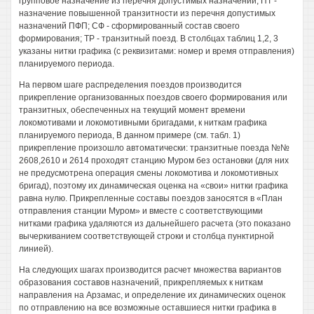
групповое назначение из перечня допустимых назначений; ПТ -
назначение повышенной транзитности из перечня допустимых
назначений ПФП; СФ - сформированный состав своего
формирования; ТР - транзитный поезд. В столбцах таблиц 1,2, 3
указаны нитки графика (с реквизитами: номер и время отправления)
планируемого периода.
На первом шаге распределения поездов производится
прикрепление организованных поездов своего формирования или
транзитных, обеспеченных на текущий момент времени
локомотивами и локомотивными бригадами, к ниткам графика
планируемого периода, В данном примере (см. табл. 1)
прикрепление произошло автоматически: транзитные поезда №№
2608,2610 и 2614 проходят станцию Муром без остановки (для них
не предусмотрена операция смены локомотива и локомотивных
бригад), поэтому их динамическая оценка на «свои» нитки графика
равна нулю. Прикрепленные составы поездов заносятся в «План
отправления станции Муром» и вместе с соответствующими
нитками графика удаляются из дальнейшего расчета (это показано
вычеркиванием соответствующей строки и столбца пунктирной
линией).
На следующих шагах производится расчет множества вариантов
образования составов назначений, прикрепляемых к ниткам
направления на Арзамас, и определение их динамических оценок
по отправлению на все возможные оставшиеся нитки графика в