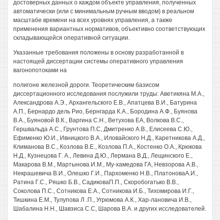
достоверных данных о каждом объекте управления, полученных
автоматически (или с минимальным ручным вводом) в реальном
масштабе времени на всех уровнях управления, а также
применения вариантных нормативов, объективно соответствующих
складывающейся оперативной ситуации.
Указанные требования положены в основу разработанной в
настоящей диссертации системы оперативного управления
вагонопотоками на
полигоне железной дороги. Теоретическим базисом
диссертационного исследования послужили труды: Аветикяна М.А.,
Александрова А.Э., Архангельского Е.В., Апатцева В.И., Батурина
А.П., Бернардо дель Рио, Бернгарда К.А., Бородина А.Ф., Буянова
В.А., Буяновой В.К., Варгина С.Н., Ветухова ЕА, Волкова B.C.,
Гершвальда А.С., Грунтова П.С, Дмитренко А.В., Елисеева С.Ю.,
Ефименко Ю.И., Ивницкого В.А., Иловайского Н.Д., Каретникова А.Д.,
Климанова B.C., Козлова В.Е., Козлова П.А., Костенко О.А., Крюкова
Н.Д., Кузнецова Г. А., Левина Д.Ю., Лермана В.Д., Лещинского Е.,
Макарова В.М., Мартынова И.М., Му-хамедова ГА, Невзорова А.В.,
Некрашевича В.И., Олешко Г.И., Пархоменко Н.В., ПлатоноваА.И.,
Ратина Г.С., Ряшко Б.В., СадиковаП.П., Скоробогатько В.В.,
Соколова П.С., Сотникова Е.А., Сотникова И.Б., Тихомирова И.Г.,
Тишкина Е.М., Тулупова Л .П., Угрюмова А.К., Хар-лановича И.В.,
Шабалина Н.Н., Шавзиса С.С, Шарова В.А. и других исследователей.