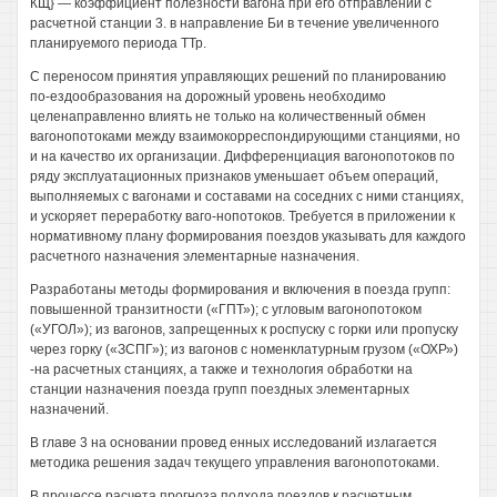
КЩ} — коэффициент полезности вагона при его отправлении с
расчетной станции 3. в направление Би в течение увеличенного
планируемого периода ТТр.
С переносом принятия управляющих решений по планированию
по-ездообразования на дорожный уровень необходимо
целенаправленно влиять не только на количественный обмен
вагонопотоками между взаимокорреспондирующими станциями, но
и на качество их организации. Дифференциация вагонопотоков по
ряду эксплуатационных признаков уменьшает объем операций,
выполняемых с вагонами и составами на соседних с ними станциях,
и ускоряет переработку ваго-нопотоков. Требуется в приложении к
нормативному плану формирования поездов указывать для каждого
расчетного назначения элементарные назначения.
Разработаны методы формирования и включения в поезда групп:
повышенной транзитности («ГПТ»); с угловым вагонопотоком
(«УГОЛ»); из вагонов, запрещенных к роспуску с горки или пропуску
через горку («ЗСПГ»); из вагонов с номенклатурным грузом («ОХР»)
-на расчетных станциях, а также и технология обработки на
станции назначения поезда групп поездных элементарных
назначений.
В главе 3 на основании провед енных исследований излагается
методика решения задач текущего управления вагонопотоками.
В процессе расчета прогноза подхода поездов к расчетным