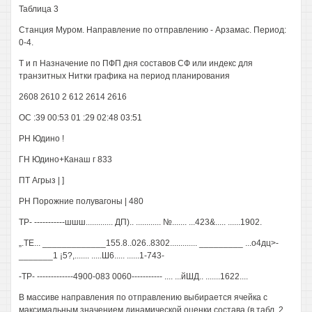
Таблица 3
Станция Муром. Направление по отправлению - Арзамас. Период:
0-4.
Т и п Назначение по ПФП дня составов СФ или индекс для
транзитных Нитки графика на период планирования
2608 2610 2 612 2614 2616
ОС :39 00:53 01 :29 02:48 03:51
РН Юдино !
ГН Юдино+Канаш г 833
ПТ Агрыз | ]
РН Порожние полувагоны | 480
ТР- -----------шшш............. ДП).. ............ №....... ...423&..... ......1902.
„.ТЕ... _____________155.8..026..8302............. _________ ...о4дц>-
_______1 ¡5?,....... .....Ш6..... ......1-743-
-ТР- -------------4900-083 0060----------- .... ...йШД.. .......1622....
В массиве направления по отправлению выбирается ячейка с
максимальным значением динамической оценки состава (в табл. 2