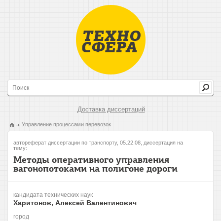
Доставка диссертаций
Управление процессами перевозок
автореферат диссертации по транспорту, 05.22.08, диссертация на
тему:
Методы оперативного управления
вагонопотоками на полигоне дороги
кандидата технических наук
Харитонов, Алексей Валентинович
город