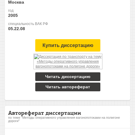
Москва
год
2005
специальность ВАК РФ
05.22.08
Купить диссертацию
Читать диссертацию
Читать автореферат
Автореферат диссертации
по теме "Методы оперативного управления вагонопотоками на полигоне
дороги"