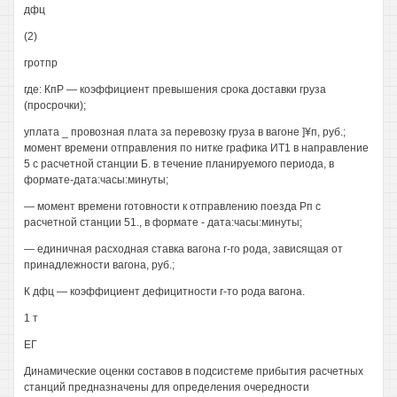
дфц
(2)
гротпр
где: КпР — коэффициент превышения срока доставки груза
(просрочки);
уплата _ провозная плата за перевозку груза в вагоне ]¥п, руб.;
момент времени отправления по нитке графика ИТ1 в направление
5 с расчетной станции Б. в течение планируемого периода, в
формате-дата:часы:минуты;
— момент времени готовности к отправлению поезда Рп с
расчетной станции 51., в формате - дата:часы:минуты;
— единичная расходная ставка вагона г-го рода, зависящая от
принадлежности вагона, руб.;
К дфц — коэффициент дефицитности г-то рода вагона.
1 т
ЕГ
Динамические оценки составов в подсистеме прибытия расчетных
станций предназначены для определения очередности