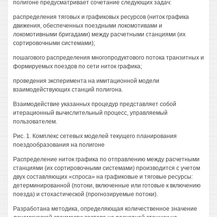
полигоне предусматривает сочетание следующих задач:
распределения тяговых и графиковых ресурсов (ниток графика
движения, обеспеченных поездными локомотивами и
локомотивными бригадами) между расчетными станциями (их
сортировочными системами);
пошагового распределения многопродуктового потока транзитных и
формируемых поездов по сети ниток графика;
проведения эксперимента на имитационной модели
взаимодействующих станций полигона.
Взаимодействие указанных процедур представляет собой
итерационный вычислительный процесс, управляемый
пользователем.
Рис. 1. Комплекс сетевых моделей текущего планирования
поездообразования на полигоне
Распределение ниток графика по отправлению между расчетными
станциями (их сортировочными системами) производится с учетом
двух составляющих «спроса» на графиковые и тяговые ресурсы:
детерминированной (потоки, включенные или готовые к включению
поезда) и стохастической (прогнозируемые потоки).
Разработана методика, определяющая количественное значение