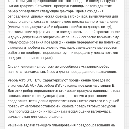
характеризуют прикрепление потоков поездов и поездных групп к
ниткам графика. Стоимость пропуска единицы потока для этих
ребер определяют следующие факторы: время ожидания
отправления; динамическая оценка вагоно-часа, вычисляемая для
каждого вагона; состав отправляемого поезда данного назначения
(минимально допустимый и образовавшийся на данную нитку);
составляющие эффективности поездов повышенной транзитно-сти
и других допустимых оперативных решений согласно вариантному
плану формирования поездов (снижение переработки на попутных
станциях и пробега вагонов по участкам, уменьшение маневровой
работы по подборке, перецепке групп и передаче угловых потоков
на двусторонних станциях).
Ограничениями на пропускную способность указанных ребер
являются максимальный вес и длина поезда данного назначения.
Ребра АЗ'р В"С,, В".0. характеризуют продвижение поездов по
участкам АВ, АСи АБ; ребра В'В". - стоянку поездов на станции В.
Для этих ребер определяются стоимости пропуска единицы потока
в зависимости от следующих факторов: время и расстояние
следования; вес и длина прикрепленного к нитке состава с оценкой
потерь от неполносоставнос-ти; оценка потерь тяговых ресурсов
при пропуске данной нитки; динамическая оценка вагоно-часа,
вычисляемая для каждого вагона.
Решение задачи текущего планирования поездообразования на