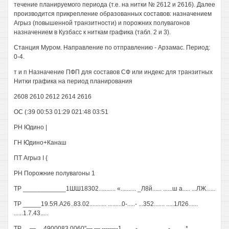
течение планируемого периода (т.е. на нитки № 2612 и 2616). Далее
производится прикрепление образованных составов: назначением
Агрыз (повышенной транзитности) и порожних полувагонов
назначением в Кузбасс к ниткам графика (табл. 2 и 3).
Станция Муром. Направление по отправлению - Арзамас. Период:
0-4.
т и п Назначение ПФП для составов СФ или индекс для транзитных
Нитки графика на период планирования
2608 2610 2612 2614 2616
ОС (:39 00:53 01:29 021:48 03:51
РН Юдино |
ГН Юдино+Канаш
ПТ Агрыз I {
РН Порожние полувагоны 1
ТР ____________1ШШ18302........... «.......... _Л8й...... ......ш а..... ...ЛЖ......
ТР _____19.5Я.А26..83.02........... .........0-.....- ...352....... .....1Л26......
......1.7.43.....
ТР..... —.....4900083 0060"— — --------1........ -....................- .........*...........