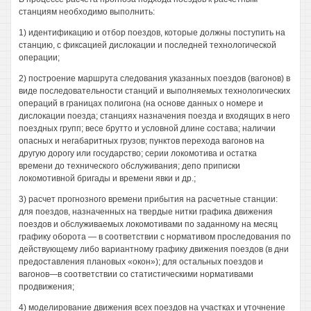
станциям необходимо выполнить:
1) идентификацию и отбор поездов, которые должны поступить на
станцию, с фиксацией дислокации и последней технологической
операции;
2) построение маршрута следования указанных поездов (вагонов) в
виде последовательности станций и выполняемых технологических
операций в границах полигона (на основе данных о номере и
дислокации поезда; станциях назначения поезда и входящих в него
поездных групп; весе брутто и условной длине состава; наличии
опасных и негабаритных грузов; пунктов перехода вагонов на
другую дорогу или государство; серии локомотива и остатка
времени до технического обслуживания; депо приписки
локомотивной бригады и времени явки и др.;
3) расчет прогнозного времени прибытия на расчетные станции:
для поездов, назначенных на твердые нитки графика движения
поездов и обслуживаемых локомотивами по заданному на месяц
графику оборота — в соответствии с нормативом проследования по
действующему либо вариантному графику движения поездов (в дни
предоставления плановых «окон»); для остальных поездов и
вагонов—в соответствии со статистическими нормативами
продвижения;
4) моделирование движения всех поездов на участках и уточнение