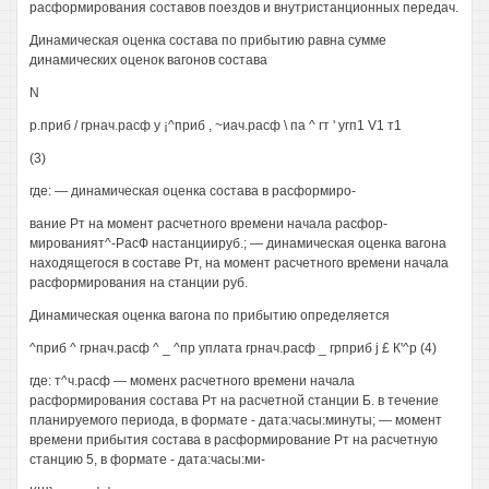
расформирования составов поездов и внутристанционных передач.
Динамическая оценка состава по прибытию равна сумме
динамических оценок вагонов состава
N
р.приб / грнач.расф у ¡^приб , ~иач.расф \ па ^ гт ' угп1 V1 т1
(3)
где: — динамическая оценка состава в расформиро-
вание Рт на момент расчетного времени начала расфор-
мированият^-РасФ настанциируб.; — динамическая оценка вагона
находящегося в составе Рт, на момент расчетного времени начала
расформирования на станции руб.
Динамическая оценка вагона по прибытию определяется
^приб ^ грнач.расф ^ _ ^пр уплата грнач.расф _ грприб j £ К'^р (4)
где: т^ч.расф — моменх расчетного времени начала
расформирования состава Рт на расчетной станции Б. в течение
планируемого периода, в формате - дата:часы:минуты; — момент
времени прибытия состава в расформирование Рт на расчетную
станцию 5, в формате - дата:часы:ми-