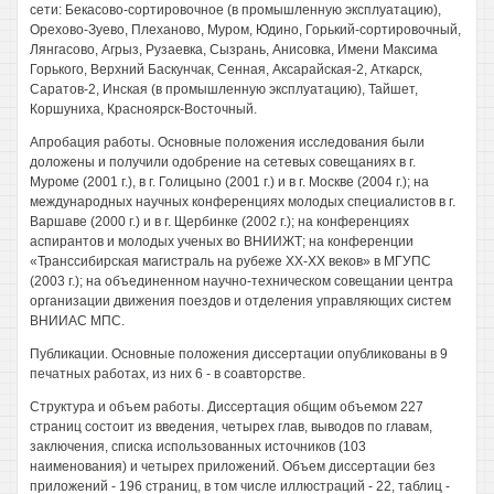
сети: Бекасово-сортировочное (в промышленную эксплуатацию),
Орехово-Зуево, Плеханово, Муром, Юдино, Горький-сортировочный,
Лянгасово, Агрыз, Рузаевка, Сызрань, Анисовка, Имени Максима
Горького, Верхний Баскунчак, Сенная, Аксарайская-2, Аткарск,
Саратов-2, Инская (в промышленную эксплуатацию), Тайшет,
Коршуниха, Красноярск-Восточный.
Апробация работы. Основные положения исследования были
доложены и получили одобрение на сетевых совещаниях в г.
Муроме (2001 г.), в г. Голицыно (2001 г.) и в г. Москве (2004 г.); на
международных научных конференциях молодых специалистов в г.
Варшаве (2000 г.) и в г. Щербинке (2002 г.); на конференциях
аспирантов и молодых ученых во ВНИИЖТ; на конференции
«Транссибирская магистраль на рубеже ХХ-ХХ веков» в МГУПС
(2003 г.); на объединенном научно-техническом совещании центра
организации движения поездов и отделения управляющих систем
ВНИИАС МПС.
Публикации. Основные положения диссертации опубликованы в 9
печатных работах, из них 6 - в соавторстве.
Структура и объем работы. Диссертация общим объемом 227
страниц состоит из введения, четырех глав, выводов по главам,
заключения, списка использованных источников (103
наименования) и четырех приложений. Объем диссертации без
приложений - 196 страниц, в том числе иллюстраций - 22, таблиц -