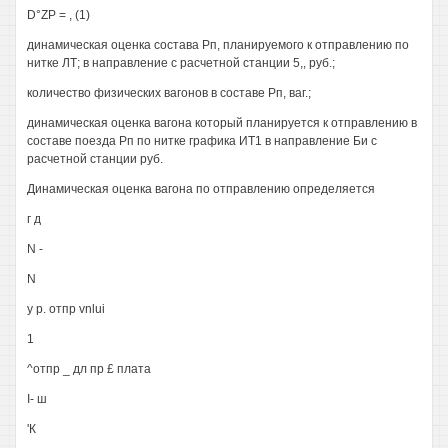
D°ZP = , (1)
динамическая оценка состава Рп, планируемого к отправлению по
нитке ЛТ; в направление с расчетной станции 5,, руб.;
количество физических вагонов в составе Рп, ваг.;
динамическая оценка вагона который планируется к отправлению в
составе поезда Рп по нитке графика ИТ1 в направление Би с
расчетной станции руб.
Динамическая оценка вагона по отправлению определяется
г д
N -
N
у р. отпр vnlui
1
^отпр _ дл пр £ плата
I- ш
'К