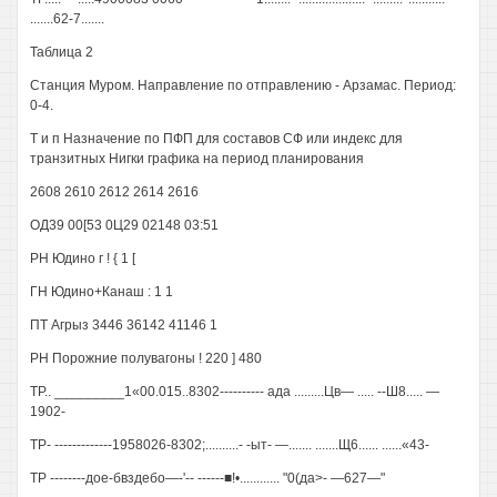
.......62-7.......
Таблица 2
Станция Муром. Направление по отправлению - Арзамас. Период:
0-4.
Т и п Назначение по ПФП для составов СФ или индекс для
транзитных Нигки графика на период планирования
2608 2610 2612 2614 2616
ОД39 00[53 0Ц29 02148 03:51
РН Юдино г ! { 1 [
ГН Юдино+Канаш : 1 1
ПТ Агрыз 3446 36142 41146 1
РН Порожние полувагоны ! 220 ] 480
ТР.. _________1«00.015..8302---------- ада .........Цв— ..... --Ш8..... —
1902-
ТР- -------------1958026-8302;..........- -ыт- —....... .......Щ6...... ......«43-
ТР --------дое-бвздебо—-'-- ------■!•............ "0(да>- —627—"