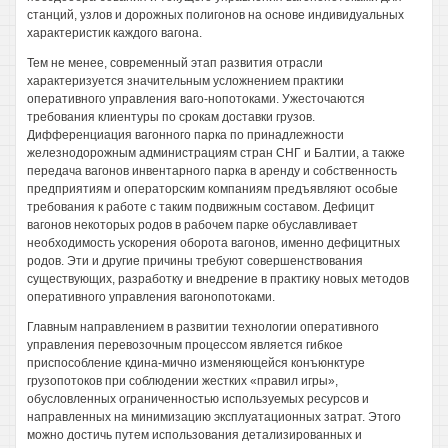
станций, узлов и дорожных полигонов на основе индивидуальных
характеристик каждого вагона.
Тем не менее, современный этап развития отрасли
характеризуется значительным усложнением практики
оперативного управления ваго-нопотоками. Ужесточаются
требования клиентуры по срокам доставки грузов.
Дифференциация вагонного парка по принадлежности
железнодорожным администрациям стран СНГ и Балтии, а также
передача вагонов инвентарного парка в аренду и собственность
предприятиям и операторским компаниям предъявляют особые
требования к работе с таким подвижным составом. Дефицит
вагонов некоторых родов в рабочем парке обуславливает
необходимость ускорения оборота вагонов, именно дефицитных
родов. Эти и другие причины требуют совершенствования
существующих, разработку и внедрение в практику новых методов
оперативного управления вагонопотоками.
Главным направлением в развитии технологии оперативного
управления перевозочным процессом является гибкое
приспособление кдина-мично изменяющейся конъюнктуре
грузопотоков при соблюдении жестких «правил игры»,
обусловленных ограниченностью используемых ресурсов и
направленных на минимизацию эксплуатационных затрат. Этого
можно достичь путем использования детализированных и