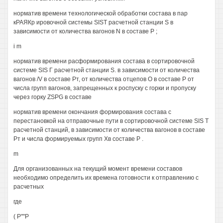
норматив времени технологической обработки состава в пар
кРАЯКр ировочной системы SIST расчетной станции S в
зависимости от количества вагонов N в составе Р ;
i m
норматив времени расформирования состава в сортировочной
системе SIS Г расчетной станции S. в зависимости от количества
вагонов /V в составе Рт, от количества отцепов О в составе Р от
числа групп вагонов, запрещенных к роспуску с горки и пропуску
через горку ZSPG в составе
норматив времени окончания формирования состава с
перестановкой на отправочные пути в сортировочной системе SIS Т
расчетной станций, в зависимости от количества вагонов в составе
Рт и числа формируемых групп Хв составе Р .
m
Для организованных на текущий момент времени составов
необходимо определить их времена готовности к отправлению с
расчетных
где
( P""P