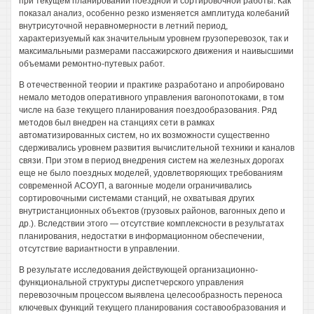
при текущем планировании поездной и сортировочной работы. Как
показал анализ, особенно резко изменяется амплитуда колебаний
внутрисуточной неравномерности в летний период,
характеризуемый как значительным уровнем грузоперевозок, так и
максимальными размерами пассажирского движения и наивысшими
объемами ремонтно-путевых работ.
В отечественной теории и практике разработано и апробировано
немало методов оперативного управления вагонопотоками, в том
числе на базе текущего планирования поездообразования. Ряд
методов был внедрен на станциях сети в рамках
автоматизированных систем, но их возможности существенно
сдерживались уровнем развития вычислительной техники и каналов
связи. При этом в период внедрения систем на железных дорогах
еще не было поездных моделей, удовлетворяющих требованиям
современной АСОУП, а вагонные модели ограничивались
сортировочными системами станций, не охватывая других
внутристанционных объектов (грузовых районов, вагонных депо и
др.). Вследствии этого — отсутствие комплексности в результатах
планирования, недостатки в информационном обеспечении,
отсутствие вариантности в управлении.
В результате исследования действующей организационно-
функциональной структуры диспетчерского управления
перевозочным процессом выявлена целесообразность переноса
ключевых функций текущего планирования составообразования и