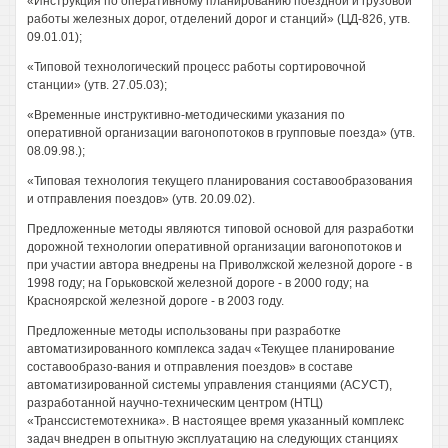
«Инструкция по оперативному планированию поездной и грузовой
работы железных дорог, отделений дорог и станций» (ЦД-826, утв.
09.01.01);
«Типовой технологический процесс работы сортировочной
станции» (утв. 27.05.03);
«Временные инструктивно-методическими указания по
оперативной организации вагонопотоков в групповые поезда» (утв.
08.09.98.);
«Типовая технология текущего планирования составообразования
и отправления поездов» (утв. 20.09.02).
Предложенные методы являются типовой основой для разработки
дорожной технологии оперативной организации вагонопотоков и
при участии автора внедрены на Приволжской железной дороге - в
1998 году; на Горьковской железной дороге - в 2000 году; на
Красноярской железной дороге - в 2003 году.
Предложенные методы использованы при разработке
автоматизированного комплекса задач «Текущее планирование
составообразо-вания и отправления поездов» в составе
автоматизированной системы управления станциями (АСУСТ),
разработанной научно-техническим центром (НТЦ)
«Транссистемотехника». В настоящее время указанный комплекс
задач внедрен в опытную эксплуатацию на следующих станциях