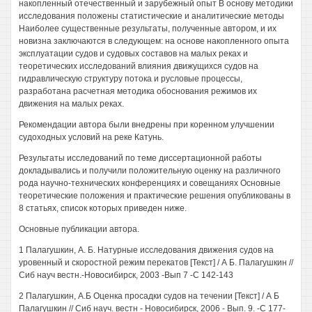
накопленный отечественный и зарубежный опыт В основу методики
исследования положены статистические и аналитические методы
Наиболее существенные результаты, полученные автором, и их
новизна заключаются в следующем: на основе накопленного опыта
эксплуатации судов и судовых составов на малых реках и
теоретических исследований влияния движущихся судов на
гидравлическую структуру потока и русловые процессы,
разработана расчетная методика обоснования режимов их
движения на малых реках.
Рекомендации автора были внедрены при коренном улучшении
судоходных условий на реке Катунь.
Результаты исследований по теме диссертационной работы
докладывались и получили положительную оценку на различного
рода научно-технических конференциях и совещаниях Основные
теоретические положения и практические решения опубликованы в
8 статьях, список которых приведен ниже.
Основные публикации автора.
1 Палагушкин, А. Б. Натурные исследования движения судов на
уровенный и скоростной режим перекатов [Текст] / А Б. Палагушкин //
Сиб науч вестн.-Новосибирск, 2003 -Вып 7 -С 142-143
2 Палагушкин, А.Б Оценка просадки судов на течении [Текст] / А Б
Палагушкин // Сиб науч. вестн - Новосибирск, 2006 - Вып. 9. -С 177-