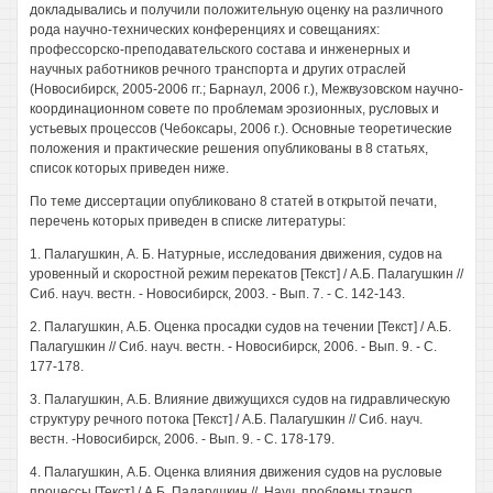
докладывались и получили положительную оценку на различного
рода научно-технических конференциях и совещаниях:
профессорско-преподавательского состава и инженерных и
научных работников речного транспорта и других отраслей
(Новосибирск, 2005-2006 гг.; Барнаул, 2006 г.), Межвузовском научно-
координационном совете по проблемам эрозионных, русловых и
устьевых процессов (Чебоксары, 2006 г.). Основные теоретические
положения и практические решения опубликованы в 8 статьях,
список которых приведен ниже.
По теме диссертации опубликовано 8 статей в открытой печати,
перечень которых приведен в списке литературы:
1. Палагушкин, А. Б. Натурные, исследования движения, судов на
уровенный и скоростной режим перекатов [Текст] / А.Б. Палагушкин //
Сиб. науч. вестн. - Новосибирск, 2003. - Вып. 7. - С. 142-143.
2. Палагушкин, А.Б. Оценка просадки судов на течении [Текст] / А.Б.
Палагушкин // Сиб. науч. вестн. - Новосибирск, 2006. - Вып. 9. - С.
177-178.
3. Палагушкин, А.Б. Влияние движущихся судов на гидравлическую
структуру речного потока [Текст] / А.Б. Палагушкин // Сиб. науч.
вестн. -Новосибирск, 2006. - Вып. 9. - С. 178-179.
4. Палагушкин, А.Б. Оценка влияния движения судов на русловые
процессы [Текст] / А.Б. Палагушкин //. Науч. проблемы трансп.,