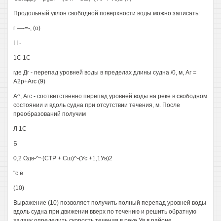
Продольный уклон свободной поверхности воды можно записать:
г —-=-, (о)
I I -
1С 1С
где Дг - перепад уровней воды в пределах длины судна /0, м, Аг =
А2р+Агс (9)
А^, Агс - соответственно перепад уровней воды на реке в свободном
состоянии и вдоль судна при отсутствии течения, м. После
преобразований получим
Л 1С
Б
0,2 Одв-^~(СТР + Сш)^-(Ус +1,1Ув)2
"с ё
(10)
Выражение (10) позволяет получить полный перепад уровней воды
вдоль судна при движении вверх по течению и решить обратную
задачу определить скорость течения в реке Ув в районе