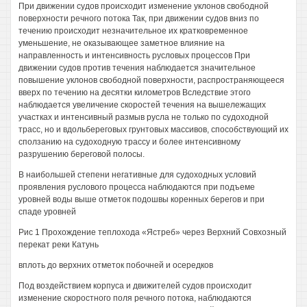
При движении судов происходит изменение уклонов свободной
поверхности речного потока Так, при движении судов вниз по
течению происходит незначительное их кратковременное
уменьшение, не оказывающее заметное влияние на
направленность и интенсивность русловых процессов При
движении судов против течения наблюдается значительное
повышение уклонов свободной поверхности, распространяющееся
вверх по течению на десятки километров Вследствие этого
наблюдается увеличение скоростей течения на вышележащих
участках и интенсивный размыв русла не только по судоходной
трасс, но и вдольбереговых грунтовых массивов, способствующий их
сползанию на судоходную трассу и более интенсивному
разрушению береговой полосы.
В наибольшей степени негативные для судоходных условий
проявления руслового процесса наблюдаются при подъеме
уровней воды выше отметок подошвы коренных берегов и при
спаде уровней
Рис 1 Прохождение теплохода «Ястреб» через Верхний Совхозный
перекат реки Катунь
вплоть до верхних отметок побочней и осередков
Под воздействием корпуса и движителей судов происходит
изменение скоростного поля речного потока, наблюдаются