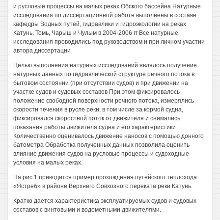
и русловые процессы на малых реках Обского бассейна Натурные
исследования по диссертационной работе выполнены в составе
кафедры Водных путей, гидравлики и гидроэкологии на реках
Катунь, Томь, Чарыш и Чулым в 2004-2006 гг Все натурные
исследования проводились под руководством и при личном участии
автора диссертации
Целью выполнения натурных исследований являлось получение
натурных данных по гидравлической структуре речного потока в
бытовом состоянии (при отсутствии судов) и при движении на
участке судов и судовых составов При этом фиксировалось
положение свободной поверхности речного потока, измерялись
скорости течения в русле реки, в том числе за кормой судна,
фиксировался скоростной поток от движителя и снимались
показания работы движителя судна и его характеристики
Количественно оценивалось движение наносов с помощью донного
батометра Обработка полученных данных позволила оценить
влияние движения судов на русловые процессы и судоходные
условия на малых реках.
На рис 1 приводится пример прохождения путейского теплохода
«Ястреб» в районе Верхнего Совхозного переката реки Катунь.
Кратко дается характеристика эксплуатируемых судов и судовых
составов с винтовыми и водометными движителями.