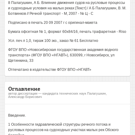
8 Палагушкин, А Б. Влияние движения судов на русловые процессы
и судоходные условия на малых реках [Текст] / А Б Палагушкин, В. М.
Ботвинков // Речной транспорт - М, 2007 - № Ц - С
Подписано в печать 20 09 2007 г с оригинал-макета
Бумага офсетная № 1, формат 60x84/16, печать трафаретная - Riso
Усл. печ л 1,0, тираж 100 экз., заказ № 61 Бесплатно
ФГОУ ВПО «Новосибирская государственная академия водного
транспорта» (ФГОУ ВПО «НГАВТ»), 630099, г Новосибирск, ул
Щетинкина, 33
Отпечатано в издательстве ФГОУ ВПО «НГАВТ»
Оглавление
автор диссертации — кандидата технических наук Палагушкин,
Александр Борисович
Введение.
1 Особенности гидравлической структуры речного потока и
русловых процессов на судоходных участках малых рек Обского