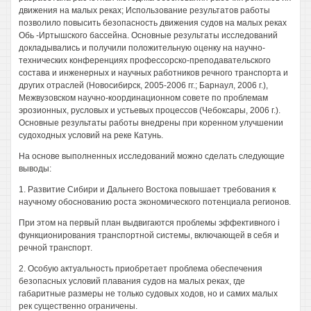
движения на малых реках; Использование результатов работы
позволило повысить безопасность движения судов на малых реках
Обь -Иртышского бассейна. Основные результаты исследований
докладывались и получили положительную оценку на научно-
технических конференциях профессорско-преподавательского
состава и инженерных и научных работников речного транспорта и
других отраслей (Новосибирск, 2005-2006 гг.; Барнаул, 2006 г.),
Межвузовском научно-координационном совете по проблемам
эрозионных, русловых и устьевых процессов (Чебоксары, 2006 г.).
Основные результаты работы внедрены при коренном улучшении
судоходных условий на реке Катунь.
На основе выполненных исследований можно сделать следующие
выводы:
1. Развитие Сибири и Дальнего Востока повышает требования к
научному обоснованию роста экономического потенциала регионов.
При этом на первый план выдвигаются проблемы эффективного i
функционирования транспортной системы, включающей в себя и
речной транспорт.
2. Особую актуальность приобретает проблема обеспечения
безопасных условий плавания судов на малых реках, где
габаритные размеры не только судовых ходов, но и самих малых
рек существенно ограничены.