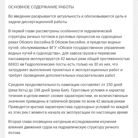
ОСНОВНОЕ СОДЕРЖАНИЕ РАБОТЫ
Во введении раскрывается актуальность и обосновываются цель и
задачи диссертационной работы
В первой главе рассмотрены особенности гидравлической
структуры речных потоков и русловых процессов на судоходных
реках Обского бассейна В Обском бассейне, в пределах водных
путей, обслуживаемых ФГУ «Обское государственное управление
водных путей и судоходства», для завоза грузов и перевозки
пассажиров эксплуатируется 42 малых реки общей протяженностью
66931 км Гидрологические посты есть только на 30 из них, что
затрудняет выполнение проектных и эксплуатационных работ и
требует проведения дополнительных изыскательских работ.
Средняя продолжительность навигации составляет от 150 дней
(река Кеть) до 198 дней (река Бия). Грунтовые условия и характер
течения в целом имеют схожие характеристики, их количественные
значения приведены в табличной форме по всем 42 малым рекам
Приводится краткая характеристика судоходных условий по каждой
из этих рек с момента начала их эксплуатации по настоящее время
Вторая глава посвящена натурным исследованиям изучения
влияния движения судов на гидравлическую структуру речного
потока