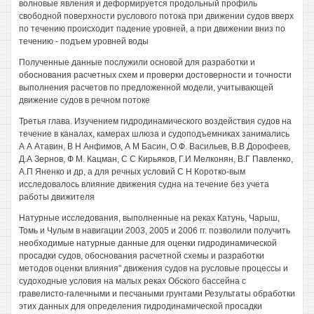
волновые явления и деформируется продольный профиль
свободной поверхности руслового потока при движении судов вверх
по течению происходит падение уровней, а при движении вниз по
течению - подъем уровней воды
Полученные данные послужили основой для разработки и
обоснования расчетных схем и проверки достоверности и точности
выполнения расчетов по предложенной модели, учитывающей
движение судов в речном потоке
Третья глава. Изучением гидродинамического воздействия судов на
течение в каналах, камерах шлюза и судоподъемниках занимались
А А Атавин, В Н Анфимов, А М Басин, О Ф. Васильев, В.В Дорофеев,
Д.А Зернов, Ф М. Кацман, С С Кирьяков, Г.И Мелконян, В.Г Павленко,
А.П Яненко и др, а для речных условий С Н Коротко-вым
исследовалось влияние движения судна на течение без учета
работы движителя
Натурные исследования, выполненные на реках Катунь, Чарыш,
Томь и Чулым в навигации 2003, 2005 и 2006 гг. позволили получить
необходимые натурные данные для оценки гидродинамической
просадки судов, обоснования расчетной схемы и разработки
методов оценки влияния" движения судов на русловые процессы и
судоходные условия на малых реках Обского бассейна с
гравелисто-галечными и песчаными грунтами Результаты обработки
этих данных для определения гидродинамической просадки