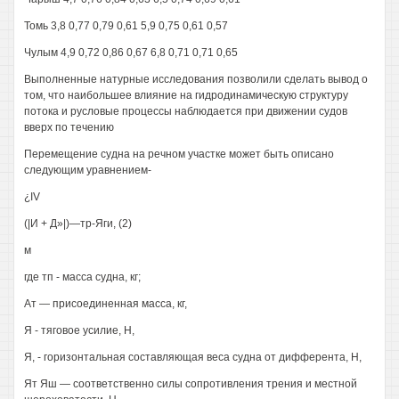
Томь 3,8 0,77 0,79 0,61 5,9 0,75 0,61 0,57
Чулым 4,9 0,72 0,86 0,67 6,8 0,71 0,71 0,65
Выполненные натурные исследования позволили сделать вывод о
том, что наибольшее влияние на гидродинамическую структуру
потока и русловые процессы наблюдается при движении судов
вверх по течению
Перемещение судна на речном участке может быть описано
следующим уравнением-
¿IV
(|И + Д»|)—тр-Яги, (2)
м
где тп - масса судна, кг;
Ат — присоединенная масса, кг,
Я - тяговое усилие, Н,
Я, - горизонтальная составляющая веса судна от дифферента, Н,
Ят Яш — соответственно силы сопротивления трения и местной