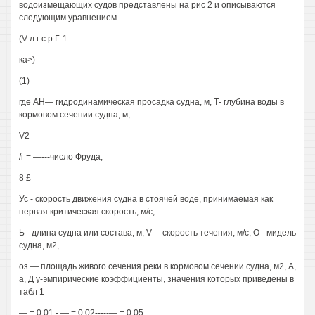
водоизмещающих судов представлены на рис 2 и описываются
следующим уравнением
(V л г с р Г-1
ка>)
(1)
где АН— гидродинамическая просадка судна, м, Т- глубина воды в
кормовом сечении судна, м;
V2
/г = —---число Фруда,
8 £
Ус - скорость движения судна в стоячей воде, принимаемая как
первая критическая скорость, м/с;
Ь - длина судна или состава, м; V— скорость течения, м/с, О - мидель
судна, м2,
оз — площадь живого сечения реки в кормовом сечении судна, м2, А,
а, Д у-эмпирические коэффициенты, значения которых приведены в
табл 1
— = 0,01 - — = 0,02-----— = 0,05