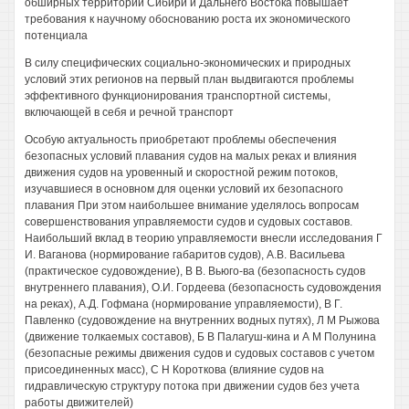
обширных территорий Сибири и Дальнего Востока повышает
требования к научному обоснованию роста их экономического
потенциала
В силу специфических социально-экономических и природных
условий этих регионов на первый план выдвигаются проблемы
эффективного функционирования транспортной системы,
включающей в себя и речной транспорт
Особую актуальность приобретают проблемы обеспечения
безопасных условий плавания судов на малых реках и влияния
движения судов на уровенный и скоростной режим потоков,
изучавшиеся в основном для оценки условий их безопасного
плавания При этом наибольшее внимание уделялось вопросам
совершенствования управляемости судов и судовых составов.
Наибольший вклад в теорию управляемости внесли исследования Г
И. Ваганова (нормирование габаритов судов), А.В. Васильева
(практическое судовождение), В В. Вьюго-ва (безопасность судов
внутреннего плавания), О.И. Гордеева (безопасность судовождения
на реках), А.Д. Гофмана (нормирование управляемости), В Г.
Павленко (судовождение на внутренних водных путях), Л М Рыжова
(движение толкаемых составов), Б В Палагуш-кина и А М Полунина
(безопасные режимы движения судов и судовых составов с учетом
присоединенных масс), С Н Короткова (влияние судов на
гидравлическую структуру потока при движении судов без учета
работы движителей)