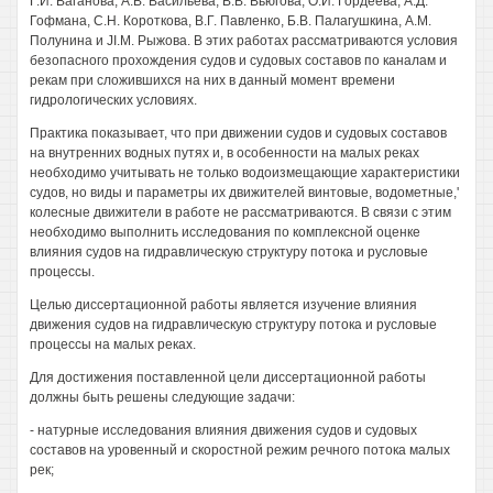
Г.И. Ваганова, А.В. Васильева, В.В. Вьюгова, О.И. Гордеева, А.Д.
Гофмана, С.Н. Короткова, В.Г. Павленко, Б.В. Палагушкина, A.M.
Полунина и JI.M. Рыжова. В этих работах рассматриваются условия
безопасного прохождения судов и судовых составов по каналам и
рекам при сложившихся на них в данный момент времени
гидрологических условиях.
Практика показывает, что при движении судов и судовых составов
на внутренних водных путях и, в особенности на малых реках
необходимо учитывать не только водоизмещающие характеристики
судов, но виды и параметры их движителей винтовые, водометные,'
колесные движители в работе не рассматриваются. В связи с этим
необходимо выполнить исследования по комплексной оценке
влияния судов на гидравлическую структуру потока и русловые
процессы.
Целью диссертационной работы является изучение влияния
движения судов на гидравлическую структуру потока и русловые
процессы на малых реках.
Для достижения поставленной цели диссертационной работы
должны быть решены следующие задачи:
- натурные исследования влияния движения судов и судовых
составов на уровенный и скоростной режим речного потока малых
рек;