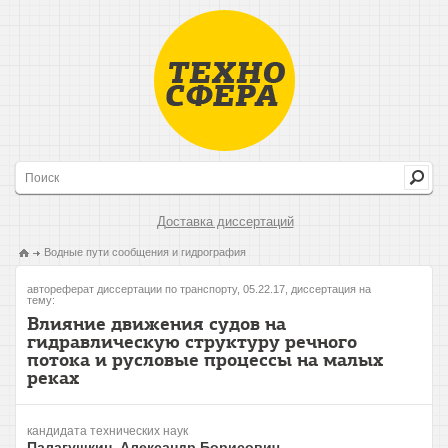
Доставка диссертаций
Водные пути сообщения и гидрография
автореферат диссертации по транспорту, 05.22.17, диссертация на
тему:
Влияние движения судов на
гидравлическую структуру речного
потока и русловые процессы на малых
реках
кандидата технических наук
Палагушкин, Александр Борисович