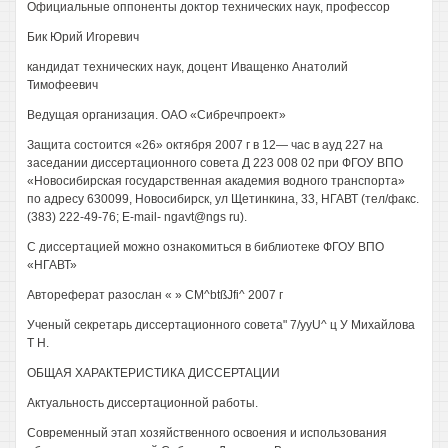
Официальные оппоненты доктор технических наук, профессор
Бик Юрий Игоревич
кандидат технических наук, доцент Иващенко Анатолий
Тимофеевич
Ведущая организация. ОАО «Сибречпроект»
Защита состоится «26» октября 2007 г в 12— час в ауд 227 на
заседании диссертационного совета Д 223 008 02 при ФГОУ ВПО
«Новосибирская государственная академия водного транспорта»
по адресу 630099, Новосибирск, ул Щетинкина, 33, НГАВТ (тел/факс.
(383) 222-49-76; E-mail- ngavt@ngs ru).
С диссертацией можно ознакомиться в библиотеке ФГОУ ВПО
«НГАВТ»
Автореферат разослан « » CM^btßJfi^ 2007 г
Ученый секретарь диссертационного совета" 7/yyU^ ц У Михайлова
Т Н.
ОБЩАЯ ХАРАКТЕРИСТИКА ДИССЕРТАЦИИ
Актуальность диссертационной работы.
Современный этап хозяйственного освоения и использования