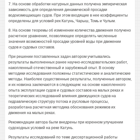
7. На основе обработки натурных данных получена эмпирическая
зависимость для определения динамической просадки
водоизмещающих судов. При этом входящие в нее коэффициенты
определены для условий рек Катунь, Чарыш, Томь и Чулым.
8. На основе теоремы об изменении количества движения получено
расчетное уравнение, позволяющее определять численные
значения возможностей просадки уровней воды при движении
судов и судовых составов.
При решении поставленных задач автором учитывались
результаты выполненных ранее научно-исследовательских работ,
накопленный отечественный и зарубежный опыт. В основу
методики исследования положены статистические и аналитические
методы. Наиболее существенные результаты, полученные автором,
и их новизна заключаются в следующем: на основе накопленного
опыта эксплуатации судов и судовых составов на малых реках и
теоретических исследований влияния движущихся судов на
гидравлическую структуру потока и русловые процессы,
разработана расчетная методика обоснования режимов их
движения на малых реках.
Рекомендации автора были внедрены при коренном улучшении
судоходных условий на реке Катунь.
Результаты исследований по теме диссертационной работы