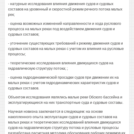
- натурные исследования влияния движения судов и судовых
составов на уровенный и скоростной режим речного потока малых
рек;
- оценка возможных изменений направленности и хода руслового
процесса на малых реках под воздействием движения судов и
судовых составов;
- уточнение существующих требований к режиму движения судов и
судовых составов на малых реках с учетом их влияния на русловые
процессы;
- теоретические исследования влияния движущихся судов на
гидравлическую структуру потока; ;
- оценка гидродинамической просадки судов при движении их на
малых реках с учетом гидродинамических характеристик судов и
судовых составов.
Объектом исследования являлись малые реки Обского бассейна и
эксплуатирующиеся на них транспортные суда и судовые составы.
Научная новизна заключается в следующем: на основе
накопленного опыта эксплуатации судов и судовых составов на
малых реках и теоретических исследований влияния движущихся
судов на гидравлическую структуру потока и русловые процессы
разработана расчетная методика обоснования рабочих режимов их