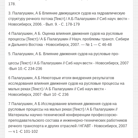
178.
3. Палагушкин, А Б Влияние движущихся судов на гидравлическую
структуру речного потока [Текст] / А.Б Палагушкин // Сиб науч. вестн -
Новосибирск, 2006. - Вып. 9. - С. 178-179
4 Палагушкин, А Б. Оценка влияния движения судов на русловые
процессы [Текст] / А Б Палагушкин // Науч. проблемы трансп. Сибири
и Дальнего Востока - Новосибирск, 2007. — № 1 — С 46-48
5. Палагушкин, А Б. Влияние движения судов на русловые про-
цессы [Текст] / А.Б Палагушкин // Сиб науч вестн - Новосибирск, 2007
-Вып 10.-С 234-236
6 Палагушкин, А.Б Некоторые итоги внедрения результатов
исследования влияния движения судов на русловые процессы на
малых реках [Текст] / А Б Палагушкин // Сиб науч вестн -
Новосибирск, 2007 -Вып 10 -С 236
7 Палагушкин, А Б Исследование влияния движения судов на
русловые процессы на малых реках [Текст] / А Б Палагушкин //
Материалы научно-технической конференции профессорско-
преподавательского состава и инженерно-технических работников
речного транспорта и других отраслей / НГАВТ - Новосибирск, 2007
— ч 1 -С 101-102