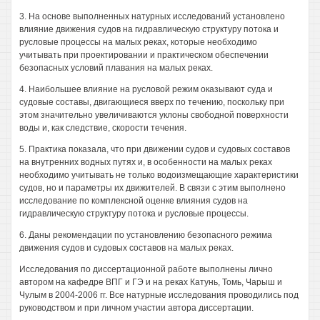
3. На основе выполненных натурных исследований установлено
влияние движения судов на гидравлическую структуру потока и
русловые процессы на малых реках, которые необходимо
учитывать при проектировании и практическом обеспечении
безопасных условий плавания на малых реках.
4. Наибольшее влияние на русловой режим оказывают суда и
судовые составы, двигающиеся вверх по течению, поскольку при
этом значительно увеличиваются уклоны свободной поверхности
воды и, как следствие, скорости течения.
5. Практика показала, что при движении судов и судовых составов
на внутренних водных путях и, в особенности на малых реках
необходимо учитывать не только водоизмещающие характеристики
судов, но и параметры их движителей. В связи с этим выполнено
исследование по комплексной оценке влияния судов на
гидравлическую структуру потока и русловые процессы.
6. Даны рекомендации по установлению безопасного режима
движения судов и судовых составов на малых реках.
Исследования по диссертационной работе выполнены лично
автором на кафедре ВПГ и ГЭ и на реках Катунь, Томь, Чарыш и
Чулым в 2004-2006 гг. Все натурные исследования проводились под
руководством и при личном участии автора диссертации.