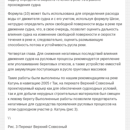
прохождения судна
Формула (10) может быть использована для определения расхода
воды от движителя судна и с его учетом, используя формулу Шези,
нетрудно определить уклон свободной поверхности воды в реке при
движении судна, что, в свою очередь, позволит оценить дальность
влияния судна на изменение свободной поверхности и скорости
течения в реке и, следовательно, оценить размывающую
способность потока и устойчивость русла реки.
Четвертая глава. Для снижения негативных последствий влияния
движения судов на русловые процессы рекомендуется укрепление
или уполаживание береговых откосов, а также устройство емкостей
для аккумуляции поступающих в русло грунтовых массивов
Такие работы были выполнены по нашим рекомендациям на реке
Катунь в навигацию 2005 г Так, на перекате Верхний Совхозный
проектируемый карьер как для обеспечения судоходных условий,
так и для добычи нерудных строительных материалов был смещен
к левому берету Выполненные работы позволили предотвратить
негативные для судоходства проявления русловых процессов на
этом судоходном участке р. Катунь (рис 3).
\ \
Рис. 3 Перекат Верхний Совхозный