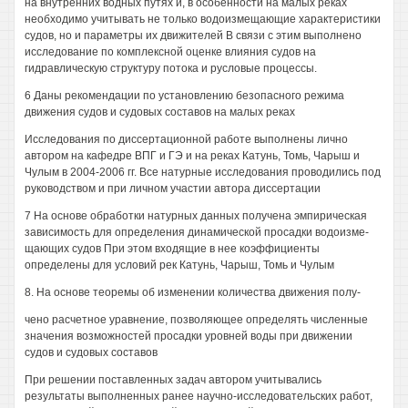
на внутренних водных путях и, в особенности на малых реках
необходимо учитывать не только водоизмещающие характеристики
судов, но и параметры их движителей В связи с этим выполнено
исследование по комплексной оценке влияния судов на
гидравлическую структуру потока и русловые процессы.
6 Даны рекомендации по установлению безопасного режима
движения судов и судовых составов на малых реках
Исследования по диссертационной работе выполнены лично
автором на кафедре ВПГ и ГЭ и на реках Катунь, Томь, Чарыш и
Чулым в 2004-2006 гг. Все натурные исследования проводились под
руководством и при личном участии автора диссертации
7 На основе обработки натурных данных получена эмпирическая
зависимость для определения динамической просадки водоизме-
щающих судов При этом входящие в нее коэффициенты
определены для условий рек Катунь, Чарыш, Томь и Чулым
8. На основе теоремы об изменении количества движения полу-
чено расчетное уравнение, позволяющее определять численные
значения возможностей просадки уровней воды при движении
судов и судовых составов
При решении поставленных задач автором учитывались
результаты выполненных ранее научно-исследовательских работ,