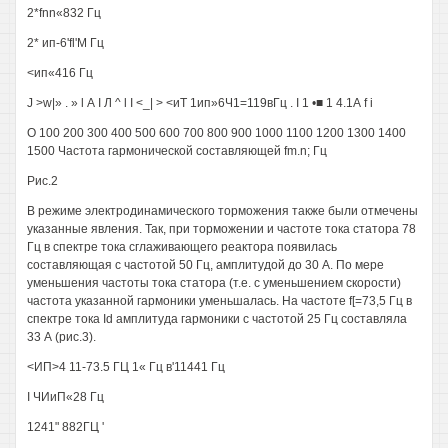
2*fnn«832 Гц
2* ип-6'fl'M Гц
<ип«416 Гц
J >w|» . » l А I Л ^ l I <_| > <иТ 1ип»6Ч1=119вГц . I 1 •■ 1 4.1А f i
О 100 200 300 400 500 600 700 800 900 1000 1100 1200 1300 1400
1500 Частота гармонической составляющей fm.n; Гц
Рис.2
В режиме электродинамического торможения также были отмечены
указанные явления. Так, при торможении и частоте тока статора 78
Гц в спектре тока сглаживающего реактора появилась
составляющая с частотой 50 Гц, амплитудой до 30 А. По мере
уменьшения частоты тока статора (т.е. с уменьшением скорости)
частота указанной гармоники уменьшалась. На частоте f[=73,5 Гц в
спектре тока Id амплитуда гармоники с частотой 25 Гц составляла
33 А (рис.3).
<ИП>4 11-73.5 ГЦ 1« Гц в'11441 Гц
I ЧИиП«28 Гц
1241" 882ГЦ '