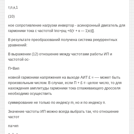
т,п,к,1
(10)
ное сопротивление нагрузки инвертор - асинхронный двигатель для
гармоники тока с частотой \по>рщ +б{т + к — 1)о)[].
В результате преобразований получена система рекуррентных
уравнений:
В выражении (12) отношение между частотами работы ИП и
частотой ос-
П<Вип
новной гармоники напряжения на выходе АИТ £ = —- может быть
произвольным числом. В случае, если П + £-т- целое число, то для
нахождения амплитуды гармоники тока сглаживающего дросселя
необходимо осуществить
суммирование не только по индексу m, но и по индексу п.
Значение частоты ИП можно всегда выбрать так, что отношение
частот
па>ип