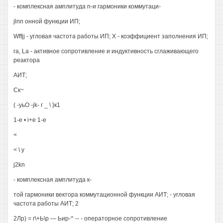
- комплексная амплитуда n-и гармоники коммутаци-
jlnn онной функции ИП;
Wffjj - угловая частота работы ИП; X - коэффициент заполнения ИП;
га, La - активное сопротивление и индуктивность сглаживающего
реактора
АИТ;
Ск~
( -уьО -jk- г _ \ }к1
1-е • i+e 1-е
<
< \ у
j2kn
- комплексная амплитуда к-
той гармоники вектора коммутационной функции АИТ; - угловая
частота работы АИТ; 2
2Лр) = г\+Ь\р — Ьир-^ -- - операторное сопротивление