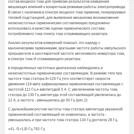
состав входного тока для привязки результатов измерения
мешающих влияний к конкретным режимам работы электропривода.
В связи с наличием в спектре входного тока гармоник, генерируемых
тяговой подстанцией, для выявления механизма возникновения
низкочастотных гармонических составляющих предложено
использовать в качестве оценки гармонического состава
потребляемого тока спектр тока сглаживающего реактора.
Анализ результатов измерений показал, что наряду с
каноническими гармониками, кратными частоте работы импульсного
прерывателя и шестикратной частоте автономного инвертора тока,
в спектре тока И сглаживающего реактора
в определенных частотных диапазонах наблюдались и
низкочастотные гармонические составляющие. В режиме тяги при
частоте тока статора й=120 Гц (что соответствует скорости
движения 118 км/ч) зафиксирована гармоническая составляющая с
частотой 112 Гц и амплитудой 5 А. С увеличением частоты тока
статора до 130 Гц амплитуда этой составляющей увеличилась до
12 А, а частота - уменьшилась до 50 Гц (рис.2).
С дальнейшим ростом частоты тока статора амплитуда указанной
гармонической составляющей не изменялась, а частота -
уменьшалась и при частоте тока статора 134 Гц достигла 28 Гц.
«41- f1=1J0 Гц 782 Гц