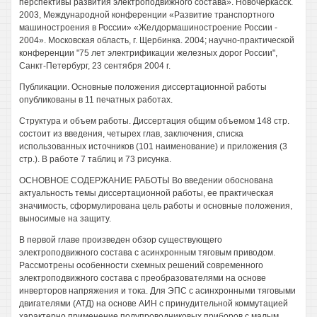
перспективы развития электроподвижного состава». Новочеркасск.
2003, Международной конференции «Развитие транспортного
машиностроения в России» «Желдормашиностроение России -
2004». Московская область, г. Щербинка. 2004; научно-практической
конференции "75 лет электрификации железных дорог России",
Санкт-Петербург, 23 сентября 2004 г.
Публикации. Основные положения диссертационной работы
опубликованы в 11 печатных работах.
Структура и объем работы. Диссертация общим объемом 148 стр.
состоит из введения, четырех глав, заключения, списка
использованных источников (101 наименование) и приложения (3
стр.). В работе 7 таблиц и 73 рисунка.
ОСНОВНОЕ СОДЕРЖАНИЕ РАБОТЫ Во введении обоснована
актуальность темы диссертационной работы, ее практическая
значимость, сформулирована цель работы и основные положения,
выносимые на защиту.
В первой главе произведен обзор существующего
электроподвижного состава с асинхронным тяговым приводом.
Рассмотрены особенности схемных решений современного
электроподвижного состава с преобразователями на основе
инверторов напряжения и тока. Для ЭПС с асинхронными тяговыми
двигателями (АТД) на основе АИН с принудительной коммутацией
характерно применение полупроводниковых приборов с малым