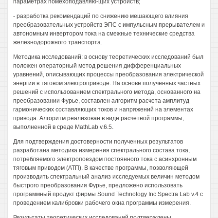
параметрах помехоподавляю-щих устройств;
- разработка рекомендаций по снижению мешающего влияния
преобразовательных устройств ЭПС с импульсным прерывателем и
автономным инвертором тока на смежные технические средства
железнодорожного транспорта.
Методика исследований: в основу теоретических исследований был
положен операторный метод решения дифференциальных
уравнений, описывающих процессы преобразования электрической
энергии в тяговом электроприводе. На основе полученных частных
решений с использованием спектрального метода, основанного на
преобразовании Фурье, составлен алгоритм расчета амплитуд
гармонических составляющих токов и напряжений на элементах
привода. Алгоритм реализован в виде расчетной программы,
выполненной в среде MathLab v.6.5.
Для подтверждения достоверности полученных результатов
разработана методика измерения спектрального состава тока,
потребляемого электропоездом постоянного тока с асинхронным
тяговым приводом (АТП). В качестве программы, позволяющей
производить спектральный анализ исследуемых величин методом
быстрого преобразования Фурье, предложено использовать
программный продукт фирмы Sound Technology Inc Spectra Lab v.4 с
проведением калибровки рабочего окна программы измерения.
Результаты теоретических исследований подтверждены