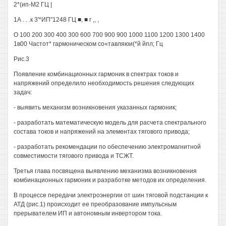
2*(ип-М2 ГЦ |
1А . . .к 3'*ИП"1248 ГЦ ■, ■ г ,, ,
О 100 200 300 400 300 600 700 900 900 1000 1100 1200 1300 1400
1в00 Частот* гармоническом со«тавляюи(*й йпл; Гц
Рис.3
Появление комбинационных гармоник в спектрах токов и
напряжений определило необходимость решения следующих
задач:
- выявить механизм возникновения указанных гармоник;
- разработать математическую модель для расчета спектрального
состава токов и напряжений на элементах тягового привода;
- разработать рекомендации по обеспечению электромагнитной
совместимости тягового привода и ТСЖТ.
Третья глава посвящена выявлению механизма возникновения
комбинационных гармоник и разработке методов их определения.
В процессе передачи электроэнергии от шин тяговой подстанции к
АТД (рис.1) происходит ее преобразование импульсным
прерывателем ИП и автономным инвертором тока.