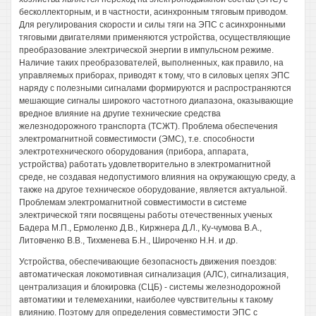
бесколлекторным, и в частности, асинхронным тяговым приводом.
Для регулирования скорости и силы тяги на ЭПС с асинхронными
тяговыми двигателями применяются устройства, осуществляющие
преобразование электрической энергии в импульсном режиме.
Наличие таких преобразователей, выполненных, как правило, на
управляемых приборах, приводят к тому, что в силовых цепях ЭПС
наряду с полезными сигналами формируются и распространяются
мешающие сигналы широкого частотного диапазона, оказывающие
вредное влияние на другие технические средства
железнодорожного транспорта (ТСЖТ). Проблема обеспечения
электромагнитной совместимости (ЭМС), т.е. способности
электротехнического оборудования (прибора, аппарата,
устройства) работать удовлетворительно в электромагнитной
среде, не создавая недопустимого влияния на окружающую среду, а
также на другое техническое оборудование, является актуальной.
Проблемам электромагнитной совместимости в системе
электрической тяги посвящены работы отечественных ученых
Бадера М.П., Ермоленко Д.В., Киржнера Д.Л., Ку-чумова В.А.,
Литовченко В.В., Тихменева Б.Н., Широченко Н.Н. и др.
Устройства, обеспечивающие безопасность движения поездов:
автоматическая локомотивная сигнализация (АЛС), сигнализация,
централизация и блокировка (СЦБ) - системы железнодорожной
автоматики и телемеханики, наиболее чувствительны к такому
влиянию. Поэтому для определения совместимости ЭПС с