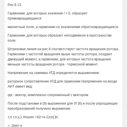
Рис.6 13
Гармоники, для которых значения / > 0, образуют
прямовращающиеся
магнитные поля, а гармоники со значениями обратновращающиеся.
Гармоники, для которых образуют неподвижное в пространстве
поле.
Штриховая линия на рис.6 соответствует частоте вращения ротора.
Гармоники с частотой вращения выше частоты ротора, создают
движущий момент, а гармоники, для которых частота вращения
меньше частоты вращения ротора - тормозной момент.
Напряжение на зажимах АТД определится выражением:
раторное сопротивление АТД для гармоники Напряжение на входе
АИТ имеет вид:
где - вектор, комплексно сопряженный с вектором
После подстановки в (9) выражения для !Л (8) и после упрощающих
преобразований получено выражение:
т,п т,п,к,1 Апшип +б{т+к-1)со[ ]•(
= -Злит е