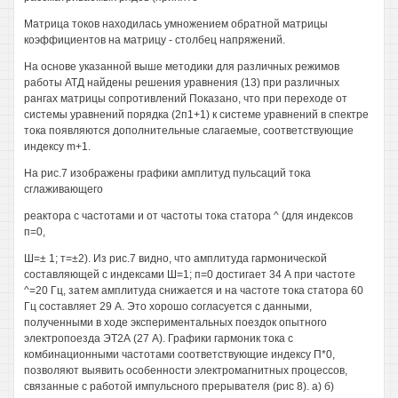
Матрица токов находилась умножением обратной матрицы
коэффициентов на матрицу - столбец напряжений.
На основе указанной выше методики для различных режимов
работы АТД найдены решения уравнения (13) при различных
рангах матрицы сопротивлений Показано, что при переходе от
системы уравнений порядка (2п1+1) к системе уравнений в спектре
тока появляются дополнительные слагаемые, соответствующие
индексу m+1.
На рис.7 изображены графики амплитуд пульсаций тока
сглаживающего
реактора с частотами и от частоты тока статора ^ (для индексов
п=0,
Ш=± 1; т=±2). Из рис.7 видно, что амплитуда гармонической
составляющей с индексами Ш=1; п=0 достигает 34 А при частоте
^=20 Гц, затем амплитуда снижается и на частоте тока статора 60
Гц составляет 29 А. Это хорошо согласуется с данными,
полученными в ходе экспериментальных поездок опытного
электропоезда ЭТ2А (27 А). Графики гармоник тока с
комбинационными частотами соответствующие индексу П*0,
позволяют выявить особенности электромагнитных процессов,
связанные с работой импульсного прерывателя (рис 8). а) б)