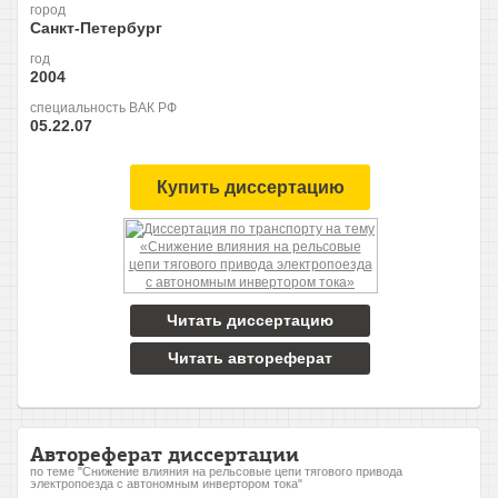
город
Санкт-Петербург
год
2004
специальность ВАК РФ
05.22.07
Купить диссертацию
Читать диссертацию
Читать автореферат
Автореферат диссертации
по теме "Снижение влияния на рельсовые цепи тягового привода
электропоезда с автономным инвертором тока"