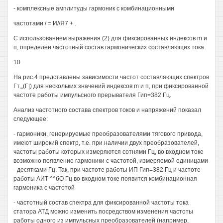
- комплексные амплитуды гармоник с комбинационными
частотами / = И//Я7 + .
С использованием выражения (2) для фиксированных индексов m и
п, определен частотный состав гармонических составляющих тока
10
На рис.4 представлены зависимости частот составляющих спектров
Гт,„(Г|) для нескольких значений индексов m и п, при фиксированной
частоте работы импульсного прерывателя Гип=382 Гц.
Анализ частотного состава спектров токов и напряжений показал
следующее:
- гармоники, генерируемые преобразователями тягового привода,
имеют широкий спектр, т.е. при наличии двух преобразователей,
частоты работы которых измеряются сотнями Гц, во входном токе
возможно появление гармоники с частотой, измеряемой единицами
- десятками Гц. Так, при частоте работы ИП Гип=382 Гц и частоте
работы АИТ ^^бО Гц во входном токе появится комбинационная
гармоника с частотой
- частотный состав спектра для фиксированной частоты тока
статора АТД можно изменить посредством изменения частоты
работы одного из импульсных преобразователей (например,