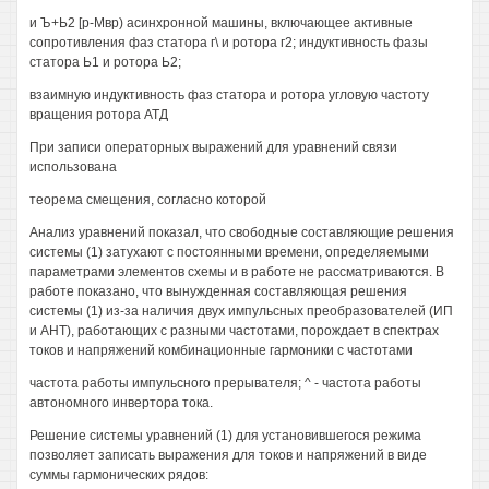
и Ъ+Ь2 [р-Мвр) асинхронной машины, включающее активные
сопротивления фаз статора г\ и ротора г2; индуктивность фазы
статора Ь1 и ротора Ь2;
взаимную индуктивность фаз статора и ротора угловую частоту
вращения ротора АТД
При записи операторных выражений для уравнений связи
использована
теорема смещения, согласно которой
Анализ уравнений показал, что свободные составляющие решения
системы (1) затухают с постоянными времени, определяемыми
параметрами элементов схемы и в работе не рассматриваются. В
работе показано, что вынужденная составляющая решения
системы (1) из-за наличия двух импульсных преобразователей (ИП
и АНТ), работающих с разными частотами, порождает в спектрах
токов и напряжений комбинационные гармоники с частотами
частота работы импульсного прерывателя; ^ - частота работы
автономного инвертора тока.
Решение системы уравнений (1) для установившегося режима
позволяет записать выражения для токов и напряжений в виде
суммы гармонических рядов: