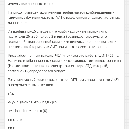
импульсного прерывателя).
На рис.5 приведен укрупненный график частот комбинационных
гармоник в функции частоты АИТ с выделением опасных частотных
диапазонов.
Из графика рис.5 следует, что комбинационные гармоники с
частотами 25 и 50 Гц (рис.2 и рис.3) возникают в результате
взаимодействия основной гармоники импульсного прерывателя и
шестикратной гармоники АИТ при частотах соответственно.
Рис.5. Укрупненный график Р41^!) при частоте работы ШИП 416 Гц
Наличие комбинационных гармоник во входном токе инвертора тока
(И) оказывает влияние на спектр тока статора АТД, который,
согласно (1), определяется в виде:
Результирующий вектор тока статора АТД при известном токе И (3)
определяется выражением:
т/\,к
-> уи,л ](п(оип+Ьто\)[ к т,п к ]со I
ч = На е -I.ee = ъи с е (6)
т,п к т,п,к
т,п к