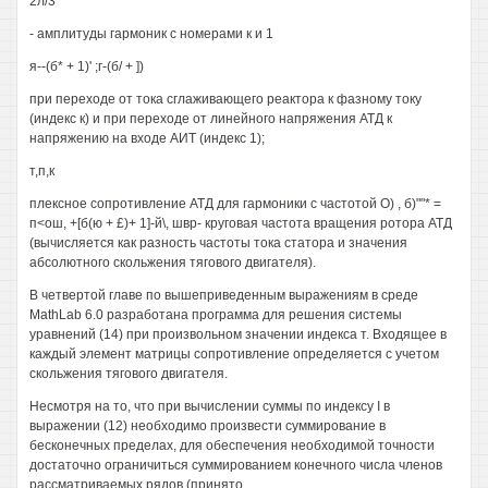
2л/3
- амплитуды гармоник с номерами к и 1
я--(б* + 1)' ;г-(б/ + ])
при переходе от тока сглаживающего реактора к фазному току
(индекс к) и при переходе от линейного напряжения АТД к
напряжению на входе АИТ (индекс 1);
т,п,к
плексное сопротивление АТД для гармоники с частотой О) , б)""* =
п<ош, +[б(ю + £)+ 1]-й\, швр- круговая частота вращения ротора АТД
(вычисляется как разность частоты тока статора и значения
абсолютного скольжения тягового двигателя).
В четвертой главе по вышеприведенным выражениям в среде
MathLab 6.0 разработана программа для решения системы
уравнений (14) при произвольном значении индекса т. Входящее в
каждый элемент матрицы сопротивление определяется с учетом
скольжения тягового двигателя.
Несмотря на то, что при вычислении суммы по индексу I в
выражении (12) необходимо произвести суммирование в
бесконечных пределах, для обеспечения необходимой точности
достаточно ограничиться суммированием конечного числа членов
рассматриваемых рядов (принято