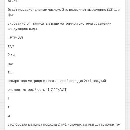
6тй>1
будет иррациональным числом. Это позволяет выражение (12) для
фик-
сированного п записать в виде матричной системы уравнений
следующего вида:
=Рт\> 03)
тд т
2 • 'а
где
т,1
квадратная матрица сопротивлений порядка 2т+1, каждый
элемент который есть =1-7.^ "¿АИТ
I
т
и
столбцовая матрица порядка 2m+1 искомых амплитуд гармоник то-