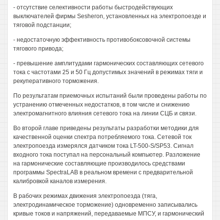
- отсутствие селективности работы быстродействующих
выключателей фирмы Sesheгon, установленных на электропоезде и
тяговой подстанции;
- недостаточную эффективность противобоксовочной системы
тягового привода;
- превышение амплитудами гармонических составляющих сетевого
тока с частотами 25 и 50 Гц допустимых значений в режимах тяги и
рекуперативного торможения.
По результатам приемочных испытаний были проведены работы по
устранению отмеченных недостатков, в том числе и снижению
электромагнитного влияния сетевого тока на линии СЦБ и связи.
Во второй главе приведены результаты разработки методики для
качественной оценки спектра потребляемого тока. Сетевой ток
электропоезда измерялся датчиком тока LT-500-S/SP53. Сигнал
входного тока поступал на персональный компьютер. Разложение
на гармонические составляющие производилось средствами
программы SpectгaLAB в реальном времени с предварительной
калибровкой каналов измерения.
В рабочих режимах движения электропоезда (тяга,
электродинамическое торможение) одновременно записывались
кривые токов и напряжений, передаваемые МПСУ, и гармонический