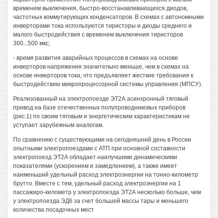
временем выключения, быстро-восстанавливающихся диодов,
частотных коммутирующих конденсаторов. В схемах с автономными
инверторами тока используются тиристоры и диоды среднего и
малого быстродействия с временем выключения тиристоров
300...500 мкс;
- время развития аварийных процессов в схемах на основе
инверторов напряжения значительно меньше, чем в схемах на
основе инверторов тока, что предъявляет жесткие требования к
быстродействию микропроцессорной системы управления (МПСУ).
Реализованный на электропоезде ЭТ2А асинхронный тяговый
привод на базе отечественных полупроводниковых приборов
(рис.1) по своим тяговым и энергетическим характеристикам не
уступает зарубежным аналогам.
По сравнению с существующими на сегодняшний день в России
опытными электропоездами с АТП при основной составности
электропоезд ЭТ2А обладает наилучшими динамическими
показателями (ускорением и замедлением), а также имеет
наименьший удельный расход электроэнергии на тонно-километр
брутто. Вместе с тем, удельный расход электроэнергии на 1
пассажиро-километр у электропоезда ЭТ2А несколько больше, чем
у электропоезда ЭД6 за счет большей массы тары и меньшего
количества посадочных мест