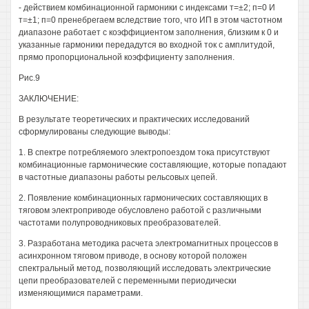
- действием комбинационной гармоники с индексами т=±2; п=0 И
т=±1; п=0 пренебрегаем вследствие того, что ИП в этом частотном
диапазоне работает с коэффициентом заполнения, близким к 0 и
указанные гармоники передадутся во входной ток с амплитудой,
прямо пропорциональной коэффициенту заполнения.
Рис.9
ЗАКЛЮЧЕНИЕ:
В результате теоретических и практических исследований
сформулированы следующие выводы:
1. В спектре потребляемого электропоездом тока присутствуют
комбинационные гармонические составляющие, которые попадают
в частотные диапазоны работы рельсовых цепей.
2. Появление комбинационных гармонических составляющих в
тяговом электроприводе обусловлено работой с различными
частотами полупроводниковых преобразователей.
3. Разработана методика расчета электромагнитных процессов в
асинхронном тяговом приводе, в основу которой положен
спектральный метод, позволяющий исследовать электрические
цепи преобразователей с переменными периодически
изменяющимися параметрами.