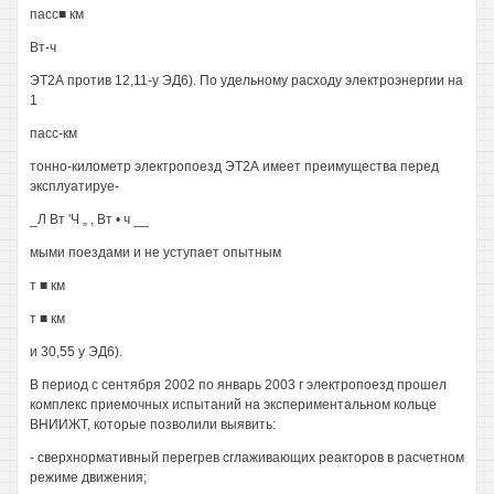
пасс■ км
Вт-ч
ЭТ2А против 12,11-у ЭД6). По удельному расходу электроэнергии на
1
пасс-км
тонно-километр электропоезд ЭТ2А имеет преимущества перед
эксплуатируе-
_Л Вт 'Ч „ , Вт • ч __
мыми поездами и не уступает опытным
т ■ км
т ■ км
и 30,55 у ЭД6).
В период с сентября 2002 по январь 2003 г электропоезд прошел
комплекс приемочных испытаний на экспериментальном кольце
ВНИИЖТ, которые позволили выявить:
- сверхнормативный перегрев сглаживающих реакторов в расчетном
режиме движения;