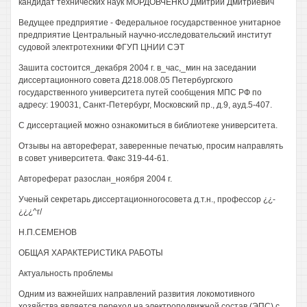
кандидат технических наук МОРДОВЧЕНКО Дмитрий Дмитриевич
Ведущее предприятие - Федеральное государственное унитарное
предприятие Центральный научно-исследовательский институт
судовой электротехники ФГУП ЦНИИ СЭТ
Зашита состоится_декабря 2004 г. в_час,_мин на заседании
диссертационного совета Д218.008.05 Петербургского
государственного университета путей сообщения МПС РФ по
адресу: 190031, Санкт-Петербург, Московский пр., д.9, ауд.5-407.
С диссертацией можно ознакомиться в библиотеке университета.
Отзывы на автореферат, заверенные печатью, просим направлять
в совет университета. Факс 319-44-61.
Автореферат разослан_ноября 2004 г.
Ученый секретарь диссертационногосовета д.т.н., профессор ¿¿-
¿¿¿^г/
Н.П.СЕМЕНОВ
ОБЩАЯ ХАРАКТЕРИСТИКА РАБОТЫ
Актуальность проблемы
Одним из важнейших направлений развития локомотивного
хозяйства является переход на электроподвижной состав (ЭПС) с