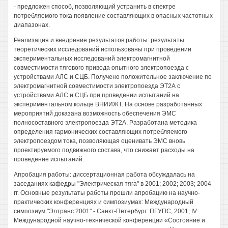
- предложен способ, позволяющий устранить в спектре
потребляемого тока появление составляющих в опасных частотных
диапазонах.
Реализация и внедрение результатов работы: результаты
теоретических исследований использованы при проведении
экспериментальных исследований электромагнитной
совместимости тягового привода опытного электропоезда с
устройствами АЛС и СЦБ. Получено положительное заключение по
электромагнитной совместимости электропоезда ЭТ2А с
устройствами АЛС и СЦБ при проведении испытаний на
экспериментальном кольце ВНИИЖТ. На основе разработанных
мероприятий доказана возможность обеспечения ЭМС
полносоставного электропоезда ЭТ2А. Разработана методика
определения гармонических составляющих потребляемого
электропоездом тока, позволяющая оценивать ЭМС вновь
проектируемого подвижного состава, что снижает расходы на
проведение испытаний.
Апробация работы: диссертационная работа обсуждалась на
заседаниях кафедры "Электрическая тяга" в 2001; 2002; 2003; 2004
гг. Основные результаты работы прошли апробацию на научно-
практических конференциях и симпозиумах: Международный
симпозиум "Элтранс 2001" - Санкт-Петербург: ПГУПС, 2001; IV
Международной научно-технической конференции «Состояние и