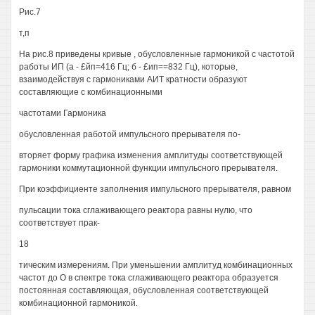
Рис.7
т,п
На рис.8 приведены кривые , обусловленные гармоникой с частотой
работы ИП (а - £йп=416 Гц; б - £ип==832 Гц), которые,
взаимодействуя с гармониками АИТ кратности образуют
составляющие с комбинационными
частотами Гармоника
обусловленная работой импульсного прерывателя по-
вторяет форму графика изменения амплитуды соответствующей
гармоники коммутационной функции импульсного прерывателя.
При коэффициенте заполнения импульсного прерывателя, равном
пульсации тока сглаживающего реактора равны нулю, что
соответствует прак-
18
тическим измерениям. При уменьшении амплитуд комбинационных
частот до О в спектре тока сглаживающего реактора образуется
постоянная составляющая, обусловленная соответствующей
комбинационной гармоникой.