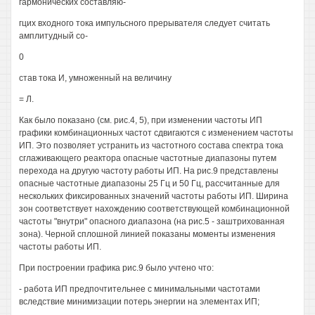
гармонических составляю-
гцих входного тока импульсного прерывателя следует считать
амплитудный со-
0
став тока И, умноженный на величину
= Л.
Как было показано (см. рис.4, 5), при изменении частоты ИП
графики комбинационных частот сдвигаются с изменением частоты
ИП. Это позволяет устранить из частотного состава спектра тока
сглаживающего реактора опасные частотные диапазоны путем
перехода на другую частоту работы ИП. На рис.9 представлены
опасные частотные диапазоны 25 Гц и 50 Гц, рассчитанные для
нескольких фиксированных значений частоты работы ИП. Ширина
зон соответствует нахождению соответствующей комбинационной
частоты "внутри" опасного диапазона (на рис.5 - заштрихованная
зона). Черной сплошной линией показаны моменты изменения
частоты работы ИП.
При построении графика рис.9 было учтено что:
- работа ИП предпочтительнее с минимальными частотами
вследствие минимизации потерь энергии на элементах ИП;