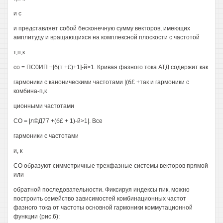
и с
и представляет собой бесконечную сумму векторов, имеющих
амплитуду и вращающихся на комплексной плоскости с частотой
т,п,к
со = ПС0ИП +[б(т +£)+1]-й>1. Кривая фазного тока АТД содержит как
гармоники с каноническими частотами |(б£ +так и гармоники с
комбина-п,к
ционными частотами
СО = |л©Д77 +(б£ + 1)-й>1|. Все
гармоники с частотами
и, к
СО образуют симметричные трехфазные системы векторов прямой
или
обратной последовательности. Фиксируя индексы пик, можно
построить семейство зависимостей комбинационных частот
фазного тока от частоты основной гармоники коммутационной
функции (рис.6):