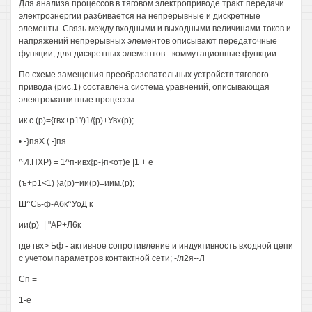
Для анализа процессов в тяговом электроприводе тракт передачи
электроэнергии разбивается на непрерывные и дискретные
элементы. Связь между входными и выходными величинами токов и
напряжений непрерывных элементов описывают передаточные
функции, для дискретных элементов - коммутационные функции.
По схеме замещения преобразовательных устройств тягового
привода (рис.1) составлена система уравнений, описывающая
электромагнитные процессы:
ик.с.(р)={гвх+р1'/)1/{р)+Увх(р);
• -}пяХ ( -]пя
^И.ПХР) = 1^п-ивх{р-}п<от)е |1 + е
(ъ+р1<1) }а(р)+ии(р)=иим.(р);
Ш^Сь-ф-Абк^УоД к
ии(р)=| "АР+Л6к
где гвх> Ьф - активное сопротивление и индуктивность входной цепи
с учетом параметров контактной сети; -/л2я--Л
Сп =
1-е