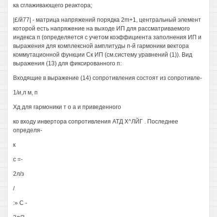
ка сглаживающего реактора;
|£/й77| - матрица напряжений порядка 2m+1, центральный элемент
которой есть напряжение на выходе ИП для рассматриваемого
индекса п (определяется с учетом коэффициента заполнения ИП и
выражения для комплексной амплитуды п-й гармоники вектора
коммутационной функции Ск ИП (см.систему уравнений (1)). Вид
выражения (13) для фиксированного п:
Входящие в выражение (14) сопротивления состоят из сопротивле-
1/и,л м, п
Хд для гармоники т о а и приведенного
ко входу инвертора сопротивления АТД Х^ЛЙГ . Последнее
определя-
к
с =-
2л/з
/
:» С -