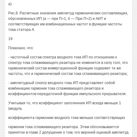
а)
Рис.8. Расчетные значения амплитуд гармонических составляющих,
обусловленных ИП (а — при П=1; б — При П=2) и АИТ и
соответствующих им комбинационных частот в функции частоты
тока статора А
19
Показано, что:
- частотный состав спектра входного тока ИП по отношению к
спектру тока сглаживающего реактора не изменится в силу того, что
гармонический состав коммутационной функции содержит те же
частоты, что и гармонический состав тока сглаживающего реактора;
- амплитудный спектр входного тока ИП представляет собой
комбинацию гармоник тока сглаживающего реактора и
коэффициентов передаточной функции импульсного прерывателя.
Учитывая то, что коэффициент заполнения ИП всегда меньше 1
(модуль
коэффициента гармоники входного тока меньше соответствующих
гармоник тока сглаживающего реактора. Этим обосновывается
принятое в главе 2 допущение о том, что верхней оценкой амплитуд