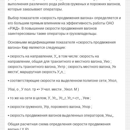
выполнения различного рода рейсов груженых и порожних вагонов,
которые заказывают операторы.
Выбор показателя «скорость продвижения вагона» определяется и
его большим прямым влиянием на эффективность работы ОАО
«РЖД». В повышении скорости продвижения вагонов
заинтересованы также операторы и грузовладельцы.
Основными модификациями показателя «скорость продвижения
вагона» Кмр являются следующие:
• скорость на направлении, У,„ в том числе: скорость на
направлении, общая для транзитного и местного вагона, Уио ;
скорость транзитного вагона, Унтр ; скорость местного вагона, Ун
мести', маршрутная скорость У„л, ;
• соответствующие скорости на выделенном полигоне сети, Упол,
Уliai, о , У пол. тр •> У>юл. мести , Уиол. M )
• то же на сети в целом, У., Ус„, Ус„,г, Ус„<-ст„ , Уем ;
• скорости груженого, Угр, порожнего вагона, Упор ;
• скорость продвижения вагонов выделенных операторов, Уеы„.
Общая расчетная схема определения скорости продвижения
вагона ( У„Р)