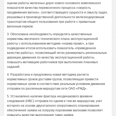
оценки работы железных дорог нового основного комплексного
показателя качества перевозочного процесса «скорость
продвижения вагона», соответствующего сущности и смыслу задач,
решаемых в производственной деятельности железнодорожным
транспортом общего пользования при работе с приватным
вагонным парком.
3. Обоснована необходимость определять качественные
нормативы месячного технического плана эксплуатационной
работы с использованием методики «норма-право», а при
подведении итогов использовать показатель «приведенное
качество работы», позволяющий четко ранжировать региональные
дирекции движения по качеству эксплуатационной работы,
повышать мотивацию работников при выполнении плановых
заданий.
4. Разработана и предложена новая методика расчета
нормативных сроков доставки грузов, позволяющая привести
нормативные сроки в соответствие реальным условиям движения
отправок по различным маршрутам сети ОАО «РЖД».
5. Установлено наличие фактора неодинакового времени
следования (НВС) отправок по одним и тем же маршрутам, учет
которого на основе двухэтапного оперативного планирования
обеспечения заявок на погрузку порожними вагонами позволяет
повысить качество выполнения таких заявок.