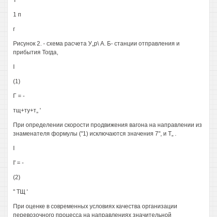
Т
1 п
г
Рисунок 2. - схема расчета У„р\ А. Б- станции отправления и
прибытия Тогда,
I
(1)
Г = -
тщ+ту+т„ '
При определении скорости продвижения вагона на направлении из
знаменателя формулы ("1) исключаются значения 7", и Т„ .
I
I' = -
(2)
" ТЩ '
При оценке в современных условиях качества организации
перевозочного процесса на направлениях значительной