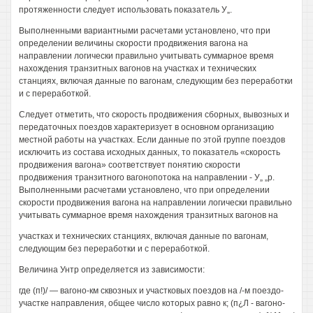
протяженности следует использовать показатель У„.
Выполненными вариантными расчетами установлено, что при
определении величины скорости продвижения вагона на
направлении логически правильно учитывать суммарное время
нахождения транзитных вагонов на участках и технических
станциях, включая данные по вагонам, следующим без переработки
и с переработкой.
Следует отметить, что скорость продвижения сборных, вывозных и
передаточных поездов характеризует в основном организацию
местной работы на участках. Если данные по этой группе поездов
исключить из состава исходных данных, то показатель «скорость
продвижения вагона» соответствует понятию скорости
продвижения транзитного вагонопотока на направлении - У„ „р.
Выполненными расчетами установлено, что при определении
скорости продвижения вагона на направлении логически правильно
учитывать суммарное время нахождения транзитных вагонов на
участках и технических станциях, включая данные по вагонам,
следующим без переработки и с переработкой.
Величина Унтр определяется из зависимости:
где (п!)/ — вагоно-км сквозных и участковых поездов на /-м поездо-
участке направления, общее число которых равно к; (п¿Л - вагоно-