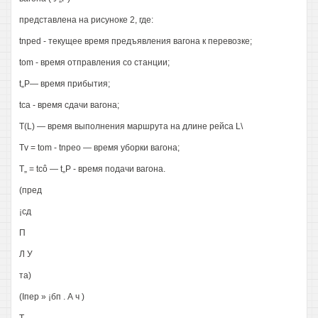
представлена на рисуноке 2, где:
tnped - текущее время предъявления вагона к перевозке;
tom - время отправления со станции;
t„P— время прибытия;
tca - время сдачи вагона;
T(L) — время выполнения маршрута на длине рейса L\
Tv = tom - tnpeo — время уборки вагона;
Т„ = tcô — t„P - время подачи вагона.
(пред
¡сд
П
Л У
та)
(Iпер » ¡бп . А ч )