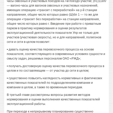
часы сквозных и участковых поездов на /-м поездо-участке; (п1)11еп/
— вагоно-часы для вагонов сквозных и участковых назначений,
имеющих операцию «транзит с переработкой» на у-й станции
направления, общее число которых равно (Ш)бп 1 — то же для
операции «транзит без переработки» на станции направления,
общее число которых равно г. Введение при работе с приватным
парком в практику нормирования и оценки результатов
эксплуатационной деятельности показателя Упр не только для
участков (участковая скорость), но и для направлений, полигонов
сети и сети в целом позволит:
• давать оценку качества перевозочного процесса на основе
показателя, соответствующего в современных условиях сущности и
смыслу задач, решаемых персоналом ОАО «РЖД»;
• получать достоверную оценку качества перевозочного процесса в
целом и по составляющим — от участка до сети в целом;
• существенно повысить наглядность нормативных и фактических
качественных показателей по подразделениям компании и
компании в целом, а также по временным периодам.
В третьей главе рассмотрены вопросы развития методов
нормирования и оценки выполнения качественных показателей
эксплуатационной работы.
При переходе к непрерывному планированию существенно