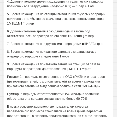
4. Дополнительное время нахождения на технических станциях
полигона из-за затруднений (подобно п. 2) — 1 пер > 1 оп
5. Время нахождения на станции выполнения грузовых операций
полигона от прибытия до сдачи под ответственность оператора
1М1Ш1М1 ^гр.пер
6. Дополнительное время в ожидании сдачи вагона под
ответственность оператора по его вине 1иЛ12ШЛ { гр.пер
7. Время нахождения под грузовыми операциями ■НИВЕЗ ( гр.о
8. Время нахождения приватного вагона в ожидании заказа
очередного маршрута следования 1 ож.м
9. Время нахождения приватного вагона на станции от заказа
маршрута оператором до отправления |||М111111 ^гр.от
Рисунок 1. - периоды ответственности ОАО «РЖД» и операторов
(грузоотправителей, грузополучателей) за время нахождения
приватного вагона на выделенном полигоне сети ОАО «РЖД»
Суммарно периоды ответственности ОАО «РЖД» в величине
оборота вагона сегодня составляют не более 60-70%.
В новых условиях комплексным показателем качества
перевозочного процесса становится не время цикла перевозки
(оборот вагона), а скорость продвижения вагонов У„р, т.е. скорость