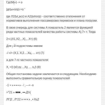
Гдг(М|«) -> о
|дг(ы«огр)->о '
где Л2(Ы„асс) и А2(Ыпогр) - соответственно отклонения от
нормативов выполнения пассажирских перевозок и плана погрузки.
В свою очередь для системы А показатель 2 является функцией
ряда частных показателей качества работы системы А},7= т. Тогда
2=/,(Х1,Х2,...Х].,...Хт) (6)
Для ¡-й подсистемы имеем:
-/ =/> (Х,1. Х,2.....Хц, .... хт) (7)
а для 7-го частного показателя:
X, =/} (х0,ху.....Ху, .... х„/) (8)
Общая постановка задачи заключается в следующем. Необходимо
выполнить сравнительную оценку показателей
-1 > » • • • » - / , —> -п
>*21 » ■■■ , •••,Д'п|
ЛГ[2 , Л*22 » • • • » , • Хц2