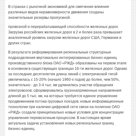
В странах с рыночной экономикой для смягчения влияния
различных видов неравномерности движения созданы
значительные резервы пропускной.
провозной и перерабатывающей способности железных дорог.
Загрузка российских железных дорог в 2 и более раза превышает
аналогичный уровень загрузки железных дорог США, Германии и
других стран.
В результате реформирования региональные структурные
подразделения вертикально интегрированных бизнес-единиц
производственного блока ОАО «РЖД» образованы на первом этапе
в основном в существующих границах 16-ти железных дорог. Однако
за последние десятилетия длина линий с электрической тягой
увеличилась с 15-20% (начало 1960-х годов) до более, чем 50%,
значительно - до 3-4 тыс. км удлинились участки обращения
электровозов; сформировались грузонапряженные направления
длиной до 5 тыс. км, на которых требуется единое управление
продвижением потока грузовых поездов; новые информационные
технологии при наличии цифровой сети связи на полигоне ОАО
«РЖД» создали принципиально новые условия для концентрации
управления перевозочным процессом. В настоящее время
актуальна задача установления новых региональных границ
бизнес-единиц.