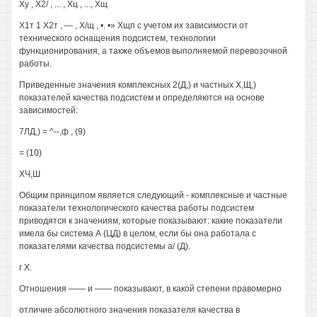
Ху , Х2/ , ... , Хц , ..., Хщ
Х1т 1 Х2т , — , Х/щ , •. •» Хщп с учетом их зависимости от
технического оснащения подсистем, технологии
функционирования, а также объемов выполняемой перевозочной
работы.
Приведенные значения комплексных 2(Д,) и частных Х,Щ,)
показателей качества подсистем и определяются на основе
зависимостей:
7ЛД,) = ^--,ф , (9)
= (10)
ХЧ,Ш
Общим принципом является следующий - комплексные и частные
показатели технологического качества работы подсистем
приводятся к значениям, которые показывают: какие показатели
имела бы система А (ЦД) в целом, если бы она работала с
показателями качества подсистемы а/ (Д).
г X.
Отношения —— и —— показывают, в какой степени правомерно
отличие абсолютного значения показателя качества в