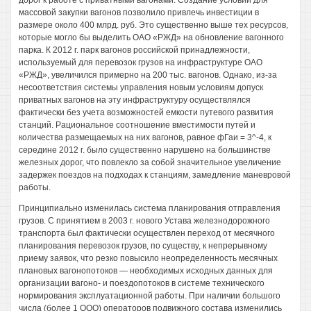
дорог к работе с приватными вагонами. Создание условий для
массовой закупки вагонов позволило привлечь инвестиции в
размере около 400 млрд. руб. Это существенно выше тех ресурсов,
которые могло бы выделить ОАО «РЖД» на обновление вагонного
парка. К 2012 г. парк вагонов российской принадлежности,
используемый для перевозок грузов на инфраструктуре ОАО
«РЖД», увеличился примерно на 200 тыс. вагонов. Однако, из-за
несоответствия системы управления новым условиям допуск
приватных вагонов на эту инфраструктуру осуществлялся
фактически без учета возможностей емкости путевого развития
станций. Рациональное соотношение вместимости путей и
количества размещаемых на них вагонов, равное фГаи = 3^-4, к
середине 2012 г. было существенно нарушено на большинстве
железных дорог, что повлекло за собой значительное увеличение
задержек поездов на подходах к станциям, замедление маневровой
работы.
Принципиально изменилась система планирования отправления
грузов. С принятием в 2003 г. нового Устава железнодорожного
транспорта был фактически осуществлен переход от месячного
планирования перевозок грузов, по существу, к непрерывному
приему заявок, что резко повысило неопределенность месячных
плановых вагонопотоков — необходимых исходных данных для
организации вагоно- и поездопотоков в системе технического
нормирования эксплуатационной работы. При наличии большого
числа (более 1 ООО) операторов подвижного состава изменились