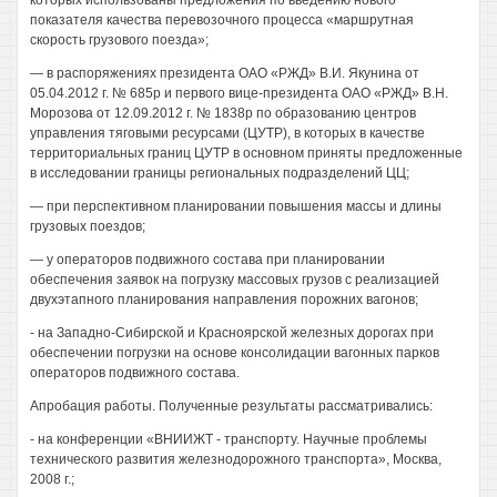
которых использованы предложения по введению нового
показателя качества перевозочного процесса «маршрутная
скорость грузового поезда»;
— в распоряжениях президента ОАО «РЖД» В.И. Якунина от
05.04.2012 г. № 685р и первого вице-президента ОАО «РЖД» В.Н.
Морозова от 12.09.2012 г. № 1838р по образованию центров
управления тяговыми ресурсами (ЦУТР), в которых в качестве
территориальных границ ЦУТР в основном приняты предложенные
в исследовании границы региональных подразделений ЦЦ;
— при перспективном планировании повышения массы и длины
грузовых поездов;
— у операторов подвижного состава при планировании
обеспечения заявок на погрузку массовых грузов с реализацией
двухэтапного планирования направления порожних вагонов;
- на Западно-Сибирской и Красноярской железных дорогах при
обеспечении погрузки на основе консолидации вагонных парков
операторов подвижного состава.
Апробация работы. Полученные результаты рассматривались:
- на конференции «ВНИИЖТ - транспорту. Научные проблемы
технического развития железнодорожного транспорта», Москва,
2008 г.;