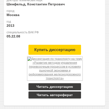
доктора технических наук
Шенфельд, Константин Петрович
город
Москва
год
2013
специальность ВАК РФ
05.22.08
Купить диссертацию
Читать диссертацию
Читать автореферат