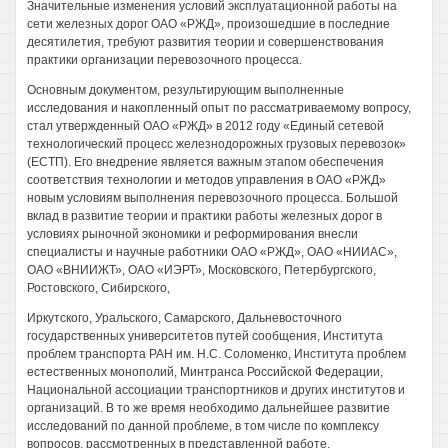
Значительные изменения условий эксплуатационной работы на
сети железных дорог ОАО «РЖД», произошедшие в последние
десятилетия, требуют развития теории и совершенствования
практики организации перевозочного процесса.
Основным документом, результирующим выполненные
исследования и накопленный опыт по рассматриваемому вопросу,
стал утвержденный ОАО «РЖД» в 2012 году «Единый сетевой
технологический процесс железнодорожных грузовых перевозок»
(ЕСТП). Его внедрение является важным этапом обеспечения
соответствия технологии и методов управления в ОАО «РЖД»
новым условиям выполнения перевозочного процесса. Большой
вклад в развитие теории и практики работы железных дорог в
условиях рыночной экономики и реформирования внесли
специалисты и научные работники ОАО «РЖД», ОАО «НИИАС»,
ОАО «ВНИИЖТ», ОАО «ИЭРТ», Московского, Петербургского,
Ростовского, Сибирского,
Иркутского, Уральского, Самарского, Дальневосточного
государственных университетов путей сообщения, Института
проблем транспорта РАН им. Н.С. Соломенко, Института проблем
естественных монополий, Минтранса Российской Федерации,
Национальной ассоциации транспортников и других институтов и
организаций. В то же время необходимо дальнейшее развитие
исследований по данной проблеме, в том числе по комплексу
вопросов, рассмотренных в представленной работе.