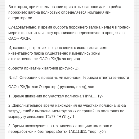
Во-вторых, при использовании приватных вагонов длина рейса
порожнего вагона полностью определяется компаниями-
операторами.
Следовательно, и время оборота порожнего вагона нельзя в полной
мере относить к качеству организации перевозочного процесса в
ОАО «РЖД».
И, наконец, в-третьих, по сравнению с использованием
инвентарного парка существенно изменились зоны
ответственности ОАО «РЖД» за период
оборота приватных вагонов (рисунок 1).
№ п/п Операции с приватными вагонами Периоды ответственности
ОАО «РЖД». час Оператор (грузовладелец), час
1. Время движения по участкам полигона 'НИМ..... 1уч
2. Дополнительное время нахождения на участках полигона из-за
затруднений с выполнением грузовых операций на полигонах по
маршруту движения 1'1/77 ГНУЛ ¿уЧ
3. Время нахождения на технических станциях полигона с
переработкой и без переработки 1М111Ш11 ^пер . ¿бп