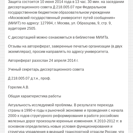
Защита состоится 10 июня 2014 года в 13 час. 30 мин. на заседании
диссертационного совета Д 218.005.07 при Федеральном
государственном бюджетном образовательном учреждении
«Московский государственный университет путей сообщения»
(МИИТ) по адресу: 127994, г. Москва, ул. Образцова, 9, стр. 9,
аудитория 2505.
С диссертацией можно ознакомиться в библиотеке МИИТа.
Отзывы на автореферат, заверенные печатью организации (в двух
экземплярах), просим направлять по адресу университета.
Автореферат разослан 24 апреля 2014 г.
Ученый секретарь диссертационного совета
Д 218.005.07 д.т.н., проф.
Горелик А.В.
Общая характеристика работы
Актуальность исследуемой проблемы. В результате перехода
страны в 1990-е годы к рыночной экономике и проведения с начала
2000-х годов структурного реформирования в работе российских
железных дорог произошли коренные изменения. К 2010-2012 гг. в
основном определились новые условия функционирования и
структура управления в ведущей транспортной отрасли России, что