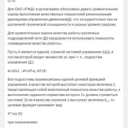
(2-3).
Для ОАО «РЖД» в целом важно обосновано давать сравнительную
оценку выполнения качественных показателей региональными
дирекциями управления движением(Д), что затруднительно при их
различной технической оснащенности и разных уровнях загрузки.
Для сравнительных оценок качества работы различных
подразделений сети (Д/) предлагается использовать показатель
«приведенное качество работы».
Пусть А является единой, сложной системой управления (ЦЦ), в
состав которой входит множество а/, при / = п , подсистем
управления (Д,):
ai a2eJ ...eh еЛ-а„ еЛ (4)
Все подсистемы взаимосвязаны единой целевой функцией
управления, в качестве которой выступает некоторая величина 2,
представляющая собой комплексный показатель качества работы, к
выполнению заданного норматива которого 2» должна стремиться
система/!. Если в качестве значения 2 выступает величина К„,„ то
целевая функция принимает вид:
Х^тах (5)
при ограничениях: