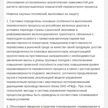
обоснования установленных аналитических зависимостей для
расчета эксплуатационных показателей перевозочного процесса.
Новизна научных положений, выносимых на защиту
1. Системно определены основные особенности выполнения
перевозочного процесса на российских железных дорогах в
условиях перехода страны к рыночной экономике и
реформирования железнодорожного транспорта, связанные с:
переходом на работу с приватным вагонным парком при
множественности операторов; повышением ответственности
перевозчика в рыночной среде за качество своей продукции; ростом
неопределенности плановых вагонопотоков; концентрацией
грузопотоков на протяженных направлениях с необходимостью
увеличения массы и длины грузовых поездов с обеспечением
повышения провозной способности участков; повышением уровня
неравномерности перевозочного процесса в связи с ростом уровня
неравномерности (годового, месячного, суточного) предъявления
грузов к перевозкам; реализацией модели управления
перевозочным процессом с вертикально интегрированными
дирекциями производственного блока ОАО «РЖД». При этом,
технология, методы и система управления перевозочным
процессом должны быть приведены в соответствие сложившимся
новым условиям.
2. Обосновано введение в практику планирования, нормирования и