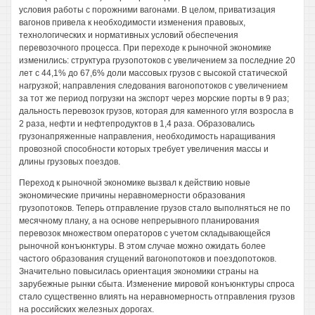
условия работы с порожними вагонами. В целом, приватизация
вагонов привела к необходимости изменения правовых,
технологических и нормативных условий обеспечения
перевозочного процесса. При переходе к рыночной экономике
изменились: структура грузопотоков с увеличением за последние 20
лет с 44,1% до 67,6% доли массовых грузов с высокой статической
нагрузкой; направления следования вагонопотоков с увеличением
за тот же период погрузки на экспорт через морские порты в 9 раз;
дальность перевозок грузов, которая для каменного угля возросла в
2 раза, нефти и нефтепродуктов в 1,4 раза. Образовались
грузонапряженные направления, необходимость наращивания
провозной способности которых требует увеличения массы и
длины грузовых поездов.
Переход к рыночной экономике вызвал к действию новые
экономические причины неравномерности образования
грузопотоков. Теперь отправление грузов стало выполняться не по
месячному плану, а на основе непрерывного планирования
перевозок множеством операторов с учетом складывающейся
рыночной конъюнктуры. В этом случае можно ожидать более
частого образования сгущений вагонопотоков и поездопотоков.
Значительно повысилась ориентация экономики страны на
зарубежные рынки сбыта. Изменение мировой конъюнктуры спроса
стало существенно влиять на неравномерность отправления грузов
на российских железных дорогах.