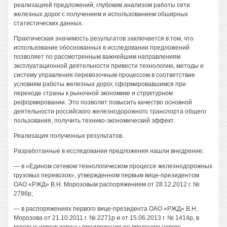
реализацией предложений, глубоким анализом работы сети
железных дорог с получением и использованием обширных
статистических данных.
Практическая значимость результатов заключается в том, что
использование обоснованных в исследовании предложений
позволяет по рассмотренным важнейшим направлениям
эксплуатационной деятельности привести технологию, методы и
систему управления перевозочным процессом в соответствие
условиям работы железных дорог, сформировавшимся при
переходе страны к рыночной экономике и структурном
реформировании. Это позволит повысить качество основной
деятельности российского железнодорожного транспорта общего
пользования, получить технико-экономический эффект.
Реализация полученных результатов.
Разработанные в исследовании предложения нашли внедрение:
— в «Едином сетевом технологическом процессе железнодорожных
грузовых перевозок», утвержденном первым вице-президентом
ОАО «РЖД» В.Н. Морозовым распоряжением от 28.12.2012 г. №
2786р;
— в распоряжениях первого вице-президента ОАО «РЖД» В.Н.
Морозова от 21.10.2011 г. № 2271р и от 15.06.2013 г. № 1414р, в