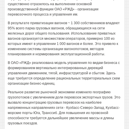
существенно отразилось на выполнении основной
производственной функции ОАО «РЖД» - организации
перевозочного процесса и управления им.
В результате приватизации вагонов ~ 1 300 собственников владеют
95% всего парка грузовых вагонов, обращающихся на сети
железных дорог общего пользования. Использование приватных
вагонов организуется множеством операторов, примерно 100 из
которых имеют в управлении 1 000 вагонов и более. Это привело к
изменению системы организации вагонопотоков, методов
планирования и нормирования эксплуатационной работы.
В ОАО «РЖД» реализована модель управления по видам бизнеса с
формированием вертикально интегрированных дирекций
управления движением, тягой, инфраструктурой и сбытом. Здесь
еще требуется определение рациональных территориальных схем
организации бизнес-единиц.
Реальное развитие рыночной экономики изменило географию
грузопотоков с увеличением доли перевозок экспортных грузов. Это
вызвало концентрацию грузовых перевозок на наиболее
напряженных направлениях сети - Кузбасс-Северо-Запад, Кузбасс-
морские порты Юга, Транссиб. Для повышения их провозной
способности требуется дальнейшее увеличение массы и длины
грузовых поездов.