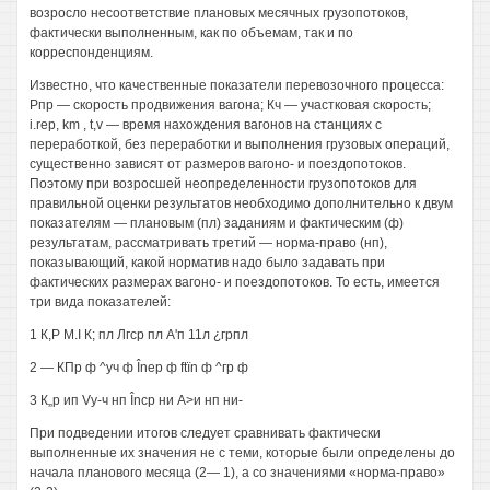
возросло несоответствие плановых месячных грузопотоков,
фактически выполненным, как по объемам, так и по
корреспонденциям.
Известно, что качественные показатели перевозочного процесса:
Рпр — скорость продвижения вагона; Кч — участковая скорость;
i.rep, km , t,v — время нахождения вагонов на станциях с
переработкой, без переработки и выполнения грузовых операций,
существенно зависят от размеров вагоно- и поездопотоков.
Поэтому при возросшей неопределенности грузопотоков для
правильной оценки результатов необходимо дополнительно к двум
показателям — плановым (пл) заданиям и фактическим (ф)
результатам, рассматривать третий — норма-право (нп),
показывающий, какой норматив надо было задавать при
фактических размерах вагоно- и поездопотоков. То есть, имеется
три вида показателей:
1 К,Р M.I К; пл Лгср пл А'п 11л ¿грпл
2 — КПр ф ^уч ф Înep ф ftïn ф ^гр ф
3 К„р ип Vу-ч нп Încp ни А>и нп ни-
При подведении итогов следует сравнивать фактически
выполненные их значения не с теми, которые были определены до
начала планового месяца (2— 1), а со значениями «норма-право»