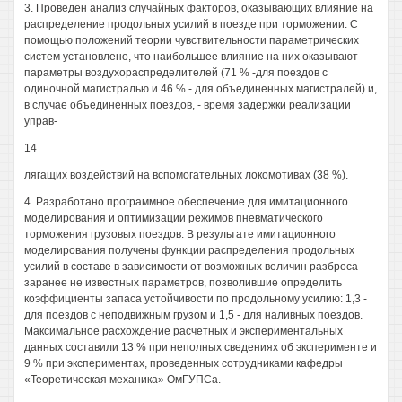
3. Проведен анализ случайных факторов, оказывающих влияние на
распределение продольных усилий в поезде при торможении. С
помощью положений теории чувствительности параметрических
систем установлено, что наибольшее влияние на них оказывают
параметры воздухораспределителей (71 % -для поездов с
одиночной магистралью и 46 % - для объединенных магистралей) и,
в случае объединенных поездов, - время задержки реализации
управ-
14
лягащих воздействий на вспомогательных локомотивах (38 %).
4. Разработано программное обеспечение для имитационного
моделирования и оптимизации режимов пневматического
торможения грузовых поездов. В результате имитационного
моделирования получены функции распределения продольных
усилий в составе в зависимости от возможных величин разброса
заранее не известных параметров, позволившие определить
коэффициенты запаса устойчивости по продольному усилию: 1,3 -
для поездов с неподвижным грузом и 1,5 - для наливных поездов.
Максимальное расхождение расчетных и экспериментальных
данных составили 13 % при неполных сведениях об эксперименте и
9 % при экспериментах, проведенных сотрудниками кафедры
«Теоретическая механика» ОмГУПСа.