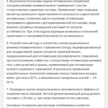
5. Выполнена постановка задачи оптимального управления
поездом в режиме пневматического торможения с учетом
стохастического характера системы. Применение таких подходов,
как метод наилучшего гарантированного результата и двухэтапной
оптимизации, позволило свести проблему оптимизации
программного движения к детерминированной постановке, когда
влияние случайных возмущений учитывается запасом
устойчивости. При этом задача коррекции возможных отклонений
траектории от программной возлагается на машиниста.
6. Разработаны методы и алгоритмы поиска рациональных
режимов пневматического торможения поезда: модифицированный
для неаддитивной задачи алгоритм «киевский веник»,
предназначенный для оптимизации регулировочного торможения
при использовании совместно с алгоритмами оптимизации режимов
тяга, и метод ветвей и границ, применяемый для оптимизации
полного служебного торможения. В результате применения
разработанных технологий снижение износа тормозных колодок
может достигать 30 %, а максимальных продольных усилий — 15 -
20 %.
7. Проведена оценка предполагаемого экономического эффекта от
снижения числа обрывов. Чистый дисконтированный доход должен
составить 1,56 млн. р. при сроке окупаемости пять месяцев.
Основные положения диссертации опубликованы в работах: