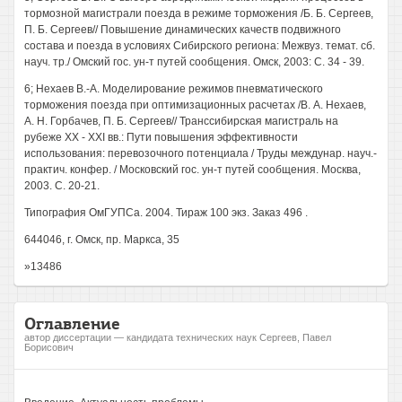
тормозной магистрали поезда в режиме торможения /Б. Б. Сергеев,
П. Б. Сергеев// Повышение динамических качеств подвижного
состава и поезда в условиях Сибирского региона: Межвуз. темат. сб.
науч. тр./ Омский гос. ун-т путей сообщения. Омск, 2003: С. 34 - 39.
6; Нехаев В.-А. Моделирование режимов пневматического
торможения поезда при оптимизационных расчетах /В. А. Нехаев,
А. Н. Горбачев, П. Б. Сергеев// Транссибирская магистраль на
рубеже XX - XXI вв.: Пути повышения эффективности
использования: перевозочного потенциала / Труды междунар. науч.-
практич. конфер. / Московский гос. ун-т путей сообщения. Москва,
2003. С. 20-21.
Типография ОмГУПСа. 2004. Тираж 100 экз. Заказ 496 .
644046, г. Омск, пр. Маркса, 35
»13486
Оглавление
автор диссертации — кандидата технических наук Сергеев, Павел
Борисович