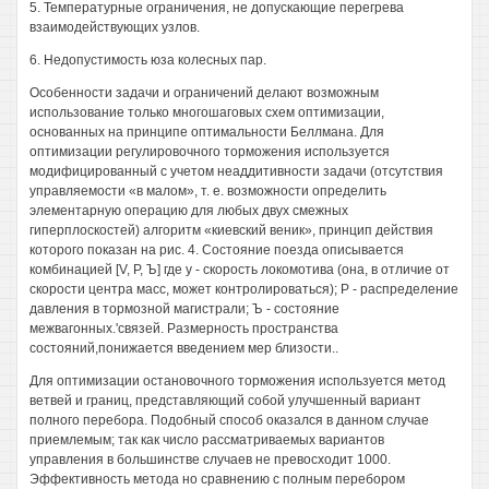
5. Температурные ограничения, не допускающие перегрева
взаимодействующих узлов.
6. Недопустимость юза колесных пар.
Особенности задачи и ограничений делают возможным
использование только многошаговых схем оптимизации,
основанных на принципе оптимальности Беллмана. Для
оптимизации регулировочного торможения используется
модифицированный с учетом неаддитивности задачи (отсутствия
управляемости «в малом», т. е. возможности определить
элементарную операцию для любых двух смежных
гиперплоскостей) алгоритм «киевский веник», принцип действия
которого показан на рис. 4. Состояние поезда описывается
комбинацией [V, Р, Ъ] где у - скорость локомотива (она, в отличие от
скорости центра масс, может контролироваться); Р - распределение
давления в тормозной магистрали; Ъ - состояние
межвагонных.'связей. Размерность пространства
состояний,понижается введением мер близости..
Для оптимизации остановочного торможения используется метод
ветвей и границ, представляющий собой улучшенный вариант
полного перебора. Подобный способ оказался в данном случае
приемлемым; так как число рассматриваемых вариантов
управления в большинстве случаев не превосходит 1000.
Эффективность метода но сравнению с полным перебором