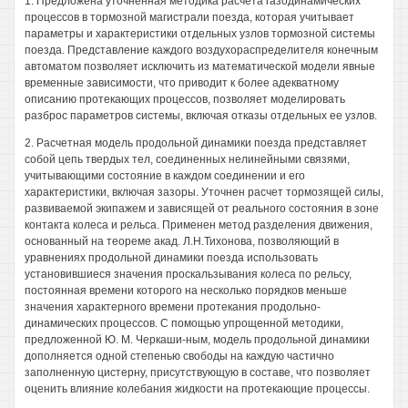
1. Предложена уточненная методика расчета газодинамических
процессов в тормозной магистрали поезда, которая учитывает
параметры и характеристики отдельных узлов тормозной системы
поезда. Представление каждого воздухораспределителя конечным
автоматом позволяет исключить из математической модели явные
временные зависимости, что приводит к более адекватному
описанию протекающих процессов, позволяет моделировать
разброс параметров системы, включая отказы отдельных ее узлов.
2. Расчетная модель продольной динамики поезда представляет
собой цепь твердых тел, соединенных нелинейными связями,
учитывающими состояние в каждом соединении и его
характеристики, включая зазоры. Уточнен расчет тормозящей силы,
развиваемой экипажем и зависящей от реального состояния в зоне
контакта колеса и рельса. Применен метод разделения движения,
основанный на теореме акад. Л.Н.Тихонова, позволяющий в
уравнениях продольной динамики поезда использовать
установившиеся значения проскальзывания колеса по рельсу,
постоянная времени которого на несколько порядков меньше
значения характерного времени протекания продольно-
динамических процессов. С помощью упрощенной методики,
предложенной Ю. М. Черкаши-ным, модель продольной динамики
дополняется одной степенью свободы на каждую частично
заполненную цистерну, присутствующую в составе, что позволяет
оценить влияние колебания жидкости на протекающие процессы.