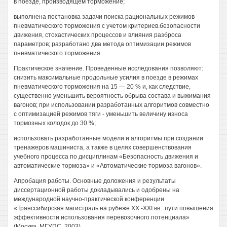
в поезде, производящем торможение;
выполнена постановка задачи поиска рациональных режимов
пневматического торможения с учетом критериев.безопасности
движения, стохастических процессов и влияния разброса
параметров; разработано два метода оптимизации режимов
пневматического торможения.
Практическое значение. Проведенные исследования позволяют:
снизить максимальные продольные усилия в поезде в режимах
пневматического торможения на 15 — 20 % и, как следствие,
существенно уменьшить вероятность обрыва состава и выжимания
вагонов; при использовании разработанных алгоритмов совместно
с оптимизацией режимов тяги - уменьшить величину износа
тормозных колодок до 30 %;
использовать разработанные модели и алгоритмы при создании
тренажеров машиниста, а также в целях совершенствования
учебного процесса по дисциплинам «Безопасность движения и
автоматические тормоза» и «Автоматические тормоза вагонов».
Апробация работы. Основные доложения и результаты
диссертационной работы докладывались и одобрены на
международной научно-практической конференции
«Транссибирская магистраль на рубеже XX -XXI вв.: пути повышения
эффективности использования перевозочного потенциала»
(Москва, МГУПС, 2003).