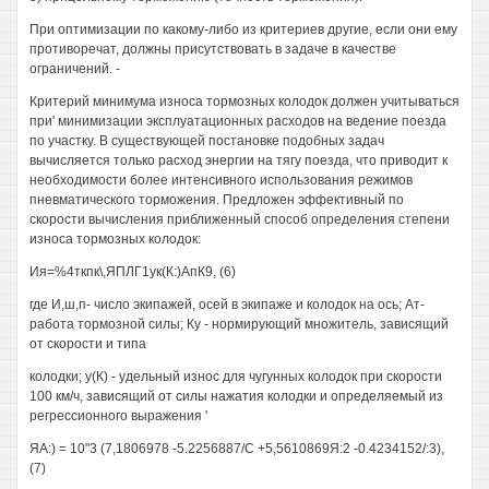
При оптимизации по какому-либо из критериев другие, если они ему
противоречат, должны присутствовать в задаче в качестве
ограничений. -
Критерий минимума износа тормозных колодок должен учитываться
при' минимизации эксплуатационных расходов на ведение поезда
по участку. В существующей постановке подобных задач
вычисляется только расход энергии на тягу поезда, что приводит к
необходимости более интенсивного использования режимов
пневматического торможения. Предложен эффективный по
скорости вычисления приближенный способ определения степени
износа тормозных колодок:
Ия=%4ткпк\,ЯПЛГ1ук(К:)АпК9, (6)
где И,ш,п- число экипажей, осей в экипаже и колодок на ось; Ат-
работа тормозной силы; Ку - нормирующий множитель, зависящий
от скорости и типа
колодки; у(К) - удельный износ для чугунных колодок при скорости
100 км/ч, зависящий от силы нажатия колодки и определяемый из
регрессионного выражения '
ЯА:) = 10"3 (7,1806978 -5.2256887/С +5,5610869Я:2 -0.4234152/:3),
(7)