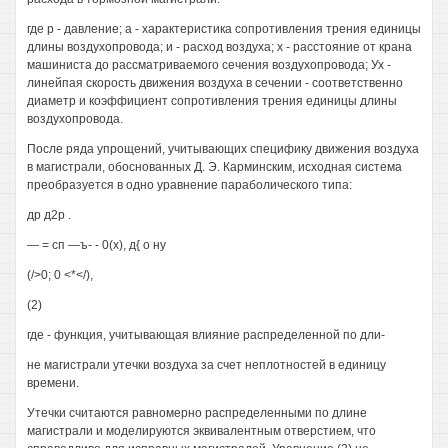
где р - давление; а - характеристика сопротивления трения единицы
длины воздухопровода; и - расход воздуха; х - расстояние от крана
машиниста до рассматриваемого сечения воздухопровода; Ух -
линейпая скорость движения воздуха в сечении - соответственно
диаметр и коэффициент сопротивления трения единицы длины
воздухопровода.
После ряда упрощений, учитывающих специфику движения воздуха
в магистрали, обоснованных Д. Э. Карминским, исходная система
преобразуется в одно уравнение параболического типа:
др д2р .
— = сп —ъ- - 0(х), д{ о ну
(/>0; 0 <*</),
(2)
где - функция, учитывающая влияние распределенной по дли-
не магистрали утечки воздуха за счет неплотностей в единицу
времени.
Утечки считаются равномерно распределенными по длине
магистрали и моделируются эквивалентным отверстием, что