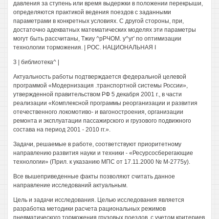
давления за ступень или время выдержки в положении перекрыши,
определяются практикой ведения поездов с заданными
параметрами в конкретных условиях. С другой стороны, при,
достаточно адекватных математических моделях эти параметры
могут быть рассчитаны, Тжиу ^рРЧОМ. у^уг' по оптимизации
технологии торможения. | РОС. НАЦИОНАЛЬНАЯ I
3 | библиотека^ |
Актуальность работы подтверждается федеральной целевой
программой «Модернизация .транспортной системы России»,
утвержденной правительством РФ 5 декабря 2001 г., в части
реализации «Комплексной программы реорганизации и развития
отечественного локомотиво- и вагоностроения, организации
ремонта и эксплуатации пассажирского и грузового подвижного
состава на период 2001 - 2010 гг.».
Задачи, решаемые в работе, соответствуют приоритетному
направлению развития науки и техники - «Ресурсосберегающие
технологии» (Прил. к указанию МПС от 17.11.2000 № М-2775у).
Все вышеприведенные факты позволяют считать данное
направление исследований актуальным.
Цель и задачи исследования. Целью исследования является
разработка методики расчета рациональных режимов
пневматического торможения грузовых поездов, с учетом критериев