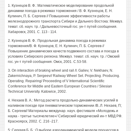
1. Кузнецов В. Ф.: Математическое моделирование продольной
динамики поезда в режимах торможения / В. Ф. Кузнецов, Е. Н.
Кулинич, П. Б. Сергеев // Повышение эффективности работы
железнодорожного транспорта Сибири и Дальнего Востока: Межвуз.
темат. сб. науч. тр. / Дальневосточный гос. ун-т путей сообщения.
Хабаровск, 2001. С. 113 - 114.
2. Кузнецов В. Ф.: Продольная динамика поезда в режимах
торможения/В. Ф. Кузнецов, Е. Н. Кулинич, П. Б. Сергеев //
Повышение динамических качеств подвижного состава и поезда в
условиях Сибирского региона: Межвуз. темат. сб. науч. тр. / Омский
гос. ун-т путей сообщения. Омск, 2001. С.53-58.
3. On interaction of braking wheel and rail /I. Galiev, V. Nekhaev, N.
Zakernichnaya, P. Sergeev// Railway Wheel Set. Projecting. Producing.
Operating. Repairing/ Proceeding of V International Scientific
Conference for Middle and Eastern European Countries / Silesian
Technical University. Katowice, 2002.
4. Нехаев В. А.: Метод расчета продольно-динамических усилий в
наливном поезде при пневматическом торможении /В..Л. Нехаев, П;
Б. Сергеев// Материалы междунар. науч. фестиваля «Молодежь и
наука - третье тысячелетие»/ Сибирский юридический ин-т МВД РФ.
Красноярск, 2002. С. 216 -217.
5; Сергеев Б. Б.: О выборе аэродинамической модели процессов в