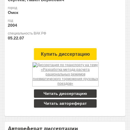
город
Омск
год
2004
специальность ВАК РФ
05.22.07
Купить диссертацию
Читать диссертацию
Читать автореферат
Автореферат диссертации