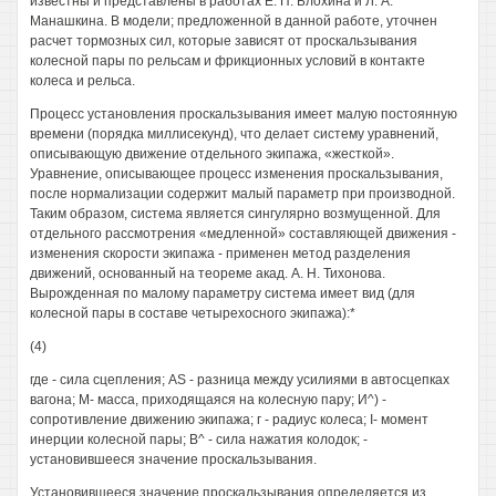
известны и представлены в работах Е. П. Блохина и Л. А.
Манашкина. В модели; предложенной в данной работе, уточнен
расчет тормозных сил, которые зависят от проскальзывания
колесной пары по рельсам и фрикционных условий в контакте
колеса и рельса.
Процесс установления проскальзывания имеет малую постоянную
времени (порядка миллисекунд), что делает систему уравнений,
описывающую движение отдельного экипажа, «жесткой».
Уравнение, описывающее процесс изменения проскальзывания,
после нормализации содержит малый параметр при производной.
Таким образом, система является сингулярно возмущенной. Для
отдельного рассмотрения «медленной» составляющей движения -
изменения скорости экипажа - применен метод разделения
движений, основанный на теореме акад. А. Н. Тихонова.
Вырожденная по малому параметру система имеет вид (для
колесной пары в составе четырехосного экипажа):*
(4)
где - сила сцепления; AS - разница между усилиями в автосцепках
вагона; М- масса, приходящаяся на колесную пару; И^) -
сопротивление движению экипажа; г - радиус колеса; I- момент
инерции колесной пары; В^ - сила нажатия колодок; -
установившееся значение проскальзывания.
Установившееся значение проскальзывания определяется из