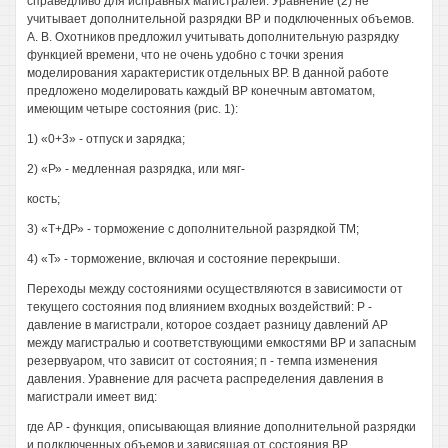
справедливо для исправных магистралей. Уравнение (2) не
учитывает дополнительной разрядки ВР и подключенных объемов.
А. В. Охотников предложил учитывать дополнительную разрядку
функцией времени, что не очень удобно с точки зрения
моделирования характеристик отдельных ВР. В данной работе
предложено моделировать каждый ВР конечным автоматом,
имеющим четыре состояния (рис. 1):
1) «0+3» - отпуск и зарядка;
2) «Р» - медленная разрядка, или мяг-
кость;
3) «Т+ДР» - торможение с дополнительной разрядкой ТМ;
4) «Т» - торможение, включая и состояние перекрыши.
Переходы между состояниями осуществляются в зависимости от
текущего состояния под влиянием входных воздействий: Р -
давление в магистрали, которое создает разницу давлений АР
между магистралью и соответствующими емкостями ВР и запасным
резервуаром, что зависит от состояния; п - темпа изменения
давления. Уравнение для расчета распределения давления в
магистрали имеет вид:
где АР - функция, описывающая влияние дополнительной разрядки
и подключенных объемов и зависящая от состояния ВР.