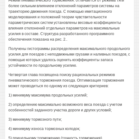
Режим пневматического торможения: отличается от режима тяги
более сильным влиянием отклонений параметров системы на
траекторию движения поезда. С помощью имитационного
моделирования и положений теории чувствительности
параметрических систем установлены весовые коэффициенты
влияния отклонений отдельных параметров на максимальные
усилия в составе. Структура разработанного программного
обеспечения показана на рис. 2..
Получены гистограммы распределения максимального продольного
усилия для поездов с неподвижными грузами и наливных поездов, с
помощью которых удалось оценить коэффициенты запаса
устойчивости по продольному усилию.
Четвертая глава посвящена поиску рациональных режимов
пневматического торможения поезда. Оптимизация торможения
может проводиться по одному из следующих критериев:
1) минимуму максимума продольных усилий;
2) определению максимально возможного веса поезда с учетом
особенностей заданного участка дороги и других условий;
3) минимуму тормозного пути;
4) минимуму износа тормозных колодок;
5) прицельному торможению (точность торможения).