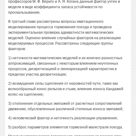
профессоров М. Ф. Вериго и А. Я. Когана данный фактор учтен в
модели в виде коэффициента запаса устойчивости по
проскальзыванию.
В третьей главе рассмотрены вопросы имитационного
моделирования процесса торможения поезда и проведена
экспериментальная проверка адекватности математических
моделей. Оценено влияние случайных факторов на реализацию
моделируемых процессов. Рассмотрены следующие группы
факторов:
1) неточности математических моделей и их конечно-разностных
аппроксимаций, связанные с некоторым влиянием неучтенных
процессов, дискретизацией и линеаризацией характеристик в
пределах участка дискретизации;
2) возмущения силы сцепления от неровностей пути, таких как
волнообразный износ рельсов и стыки; влияние износа бандажей
колес на сцепление;
3) отклонения отдельных экипажей от расчетных сопротивлений
движению, обусловленные различной степенью износа экипажей;
4) человеческий фактор и неточность реализации управления;
5) разброс параметров элементов тормозной магистрали поезда.