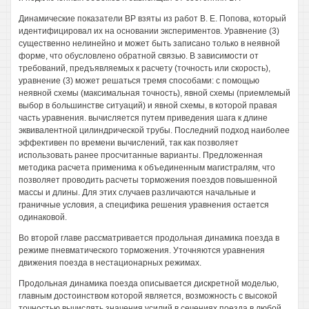
Динамические показатели ВР взяты из работ В. Е. Попова, который
идентифицировал их на основании экспериментов. Уравнение (3)
существенно нелинейно и может быть записано только в неявной
форме, что обусловлено обратной связью. В зависимости от
требований, предъявляемых к расчету (точность или скорость),
уравнение (3) может решаться тремя способами: с помощью
неявной схемы (максимальная точность), явной схемы (приемлемый
выбор в большинстве ситуаций) и явной схемы, в которой правая
часть уравнения. вычисляется путем приведения шага к длине
эквивалентной цилиндрической трубы. Последний подход наиболее
эффективен по времени вычислений, так как позволяет
использовать ранее просчитанные варианты. Предложенная
методика расчета применима к объединенным магистралям, что
позволяет проводить расчеты торможения поездов повышенной
массы и длины. Для этих случаев различаются начальные и
граничные условия, а специфика решения уравнения остается
одинаковой.
Во второй главе рассматривается продольная динамика поезда в
режиме пневматического торможения. Уточняются уравнения
движения поезда в нестационарных режимах.
Продольная динамика поезда описывается дискретной моделью,
главным достоинством которой является, возможность с высокой
точностью вычислять значения усилий в сечениях поезда в любой