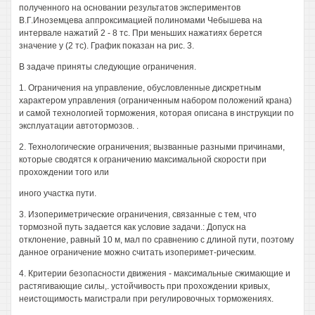
полученного на основании результатов экспериментов
В.Г.Иноземцева аппроксимацией полиномами Чебышева на
интервале нажатий 2 - 8 тс. При меньших нажатиях берется
значение у (2 тс). График показан на рис. 3.
В задаче приняты следующие ограничения.
1. Ограничения на управление, обусловленные дискретным
характером управления (ограниченным набором положений крана)
и самой технологией торможения, которая описана в инструкции по
эксплуатации автотормозов. .
2. Технологические ограничения; вызванные разными причинами,
которые сводятся к ограничению максимальной скорости при
прохождении того или
иного участка пути.
3. Изопериметрические ограничения, связанные с тем, что
тормозной путь задается как условие задачи.: Допуск на
отклонение, равный 10 м, мал по сравнению с длиной пути, поэтому
данное ограничение можно считать изоперимет-рическим.
4. Критерии безопасности движения - максимальные сжимающие и
растягивающие силы,. устойчивость при прохождении кривых,
неистощимость магистрали при регулировочных торможениях.