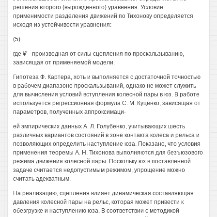
решения второго (вырожденного) уравнения. Условие
применимости разделения движений по Тихонову определяется
исходя из устойчивости уравнения:
(5)
где ¥' - производная от силы сцепления по проскальзыванию,
зависящая от применяемой модели.
Гипотеза Ф. Картера, хоть и выполняется с достаточной точностью
в рабочем диапазоне проскальзываний, однако не может служить
для вычисления условий вступления колесной пары в юз. В работе
используется регрессионная формула С. М. Куценко, зависящая от
параметров, полученных аппроксимаци-
ей эмпирических данных А. Л. Голубенко, учитывающих шесть
различных вариантов состояний в зоне контакта колеса и рельса и
позволяющих определить наступление юза. Показано, что условия
применения теоремы А. Н. Тихонова выполняются для безъюзового
режима движения колесной пары. Поскольку юз в поставленной
задаче считается недопустимым режимом, упрощение можно
считать адекватным.
На реализацию, сцепления влияет динамическая составляющая
давления колесной пары на рельс, которая может привести к
обезгрузке и наступлению юза. В соответствии с методикой