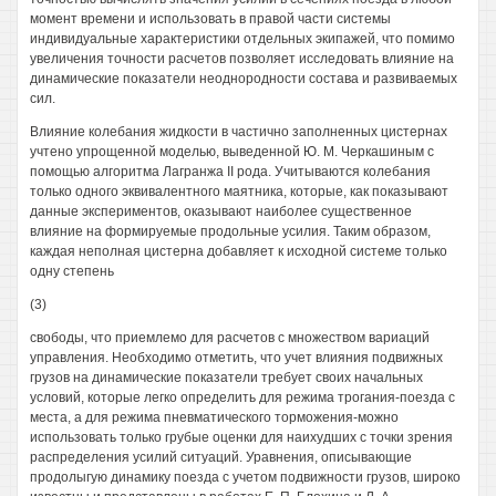
момент времени и использовать в правой части системы
индивидуальные характеристики отдельных экипажей, что помимо
увеличения точности расчетов позволяет исследовать влияние на
динамические показатели неоднородности состава и развиваемых
сил.
Влияние колебания жидкости в частично заполненных цистернах
учтено упрощенной моделью, выведенной Ю. М. Черкашиным с
помощью алгоритма Лагранжа II рода. Учитываются колебания
только одного эквивалентного маятника, которые, как показывают
данные экспериментов, оказывают наиболее существенное
влияние на формируемые продольные усилия. Таким образом,
каждая неполная цистерна добавляет к исходной системе только
одну степень
(3)
свободы, что приемлемо для расчетов с множеством вариаций
управления. Необходимо отметить, что учет влияния подвижных
грузов на динамические показатели требует своих начальных
условий, которые легко определить для режима трогания-поезда с
места, а для режима пневматического торможения-можно
использовать только грубые оценки для наихудших с точки зрения
распределения усилий ситуаций. Уравнения, описывающие
продолыгую динамику поезда с учетом подвижности грузов, широко