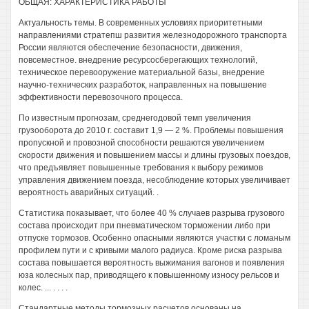
ОБЩАЯ: ХАРАКТЕРИСТИКА РАБОТЫ
Актуальность темы. В современных условиях приоритетными
направлениями стратепш развития железнодорожного транспорта
России являются обеспечение безопасности, движения,
повсеместное. внедрение ресурсосберегающих технологий,
техническое перевооружение материальной базы, внедрение
научно-технических разработок, направленных на повышение
эффективности перевозочного процесса.
По известным прогнозам, среднегодовой темп увеличения
грузооборота до 2010 г. составит 1,9 — 2 %. Проблемы повышения
пропускной и провозной способности решаются увеличением
скорости движения и повышением массы и длины грузовых поездов,
что предъявляет повышенные требования к выбору режимов
управления движением поезда, несоблюдение которых увеличивает
вероятность аварийных ситуаций. .
Статистика показывает, что более 40 % случаев разрыва грузового
состава происходит при пневматическом торможении либо при
отпуске тормозов. Особенно опасными являются участки с ломаным
профилем пути и с кривыми малого радиуса. Кроме риска разрыва
состава повышается вероятность выжимания вагонов и появления
юза колесных пар, приводящего к повышенному износу рельсов и
колес. ... . . . .
Стандартные методы тормозных расчетов основаны на