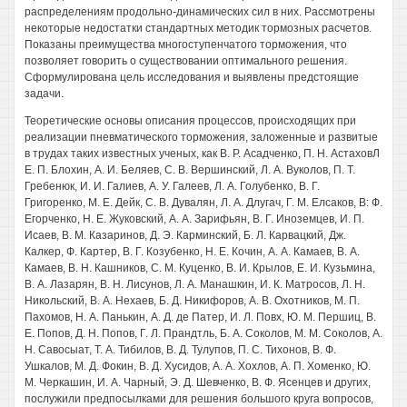
распределениям продольно-динамических сил в них. Рассмотрены
некоторые недостатки стандартных методик тормозных расчетов.
Показаны преимущества многоступенчатого торможения, что
позволяет говорить о существовании оптимального решения.
Сформулирована цель исследования и выявлены предстоящие
задачи.
Теоретические основы описания процессов, происходящих при
реализации пневматического торможения, заложенные и развитые
в трудах таких известных ученых, как В. Р. Асадченко, П. Н. АстаховЛ
Е. П. Блохин, А. И. Беляев, С. В. Вершинский, Л. А. Вуколов, П. Т.
Гребенюк, И. И. Галиев, А. У. Галеев, Л. А. Голубенко, В. Г.
Григоренко, М. Е. Дейк, С. В. Дувалян, Л. А. Длугач, Г. М. Елсаков, В: Ф.
Егорченко, Н. Е. Жуковский, А. А. Зарифьян, В. Г. Иноземцев, И. П.
Исаев, В. М. Казаринов, Д. Э. Карминский, Б. Л. Карвацкий, Дж.
Калкер, Ф. Картер, В. Г. Козубенко, Н. Е. Кочин, А. А. Камаев, В. А.
Камаев, В. Н. Кашников, С. М. Куценко, В. И. Крылов, Е. И. Кузьмина,
В. А. Лазарян, В. Н. Лисунов, Л. А. Манашкин, И. К. Матросов, Л. Н.
Никольский, В. А. Нехаев, Б. Д. Никифоров, А. В. Охотников, М. П.
Пахомов, Н. А. Панькин, А. Д. де Патер, И. Л. Повх, Ю. М. Першиц, В.
Е. Попов, Д. Н. Попов, Г. Л. Прандтль, Б. А. Соколов, М. М. Соколов, А.
Н. Савосыат, Т. А. Тибилов, В. Д. Тулупов, П. С. Тихонов, В. Ф.
Ушкалов, М. Д. Фокин, В. Д. Хусидов, А. А. Хохлов, А. П. Хоменко, Ю.
М. Черкашин, И. А. Чарный, Э. Д. Шевченко, В. Ф. Ясенцев и других,
послужили предпосылками для решения большого круга вопросов,