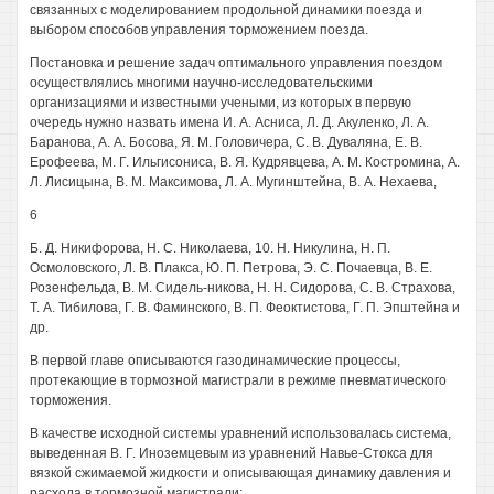
связанных с моделированием продольной динамики поезда и
выбором способов управления торможением поезда.
Постановка и решение задач оптимального управления поездом
осуществлялись многими научно-исследовательскими
организациями и известными учеными, из которых в первую
очередь нужно назвать имена И. А. Асниса, Л. Д. Акуленко, Л. А.
Баранова, А. А. Босова, Я. М. Головичера, С. В. Дуваляна, Е. В.
Ерофеева, М. Г. Ильгисониса, В. Я. Кудрявцева, А. М. Костромина, А.
Л. Лисицына, В. М. Максимова, Л. А. Мугинштейна, В. А. Нехаева,
6
Б. Д. Никифорова, Н. С. Николаева, 10. Н. Никулина, Н. П.
Осмоловского, Л. В. Плакса, Ю. П. Петрова, Э. С. Почаевца, В. Е.
Розенфельда, В. М. Сидель-никова, Н. Н. Сидорова, С. В. Страхова,
Т. А. Тибилова, Г. В. Фаминского, В. П. Феоктистова, Г. П. Эпштейна и
др.
В первой главе описываются газодинамические процессы,
протекающие в тормозной магистрали в режиме пневматического
торможения.
В качестве исходной системы уравнений использовалась система,
выведенная В. Г. Иноземцевым из уравнений Навье-Стокса для
вязкой сжимаемой жидкости и описывающая динамику давления и
расхода в тормозной магистрали: