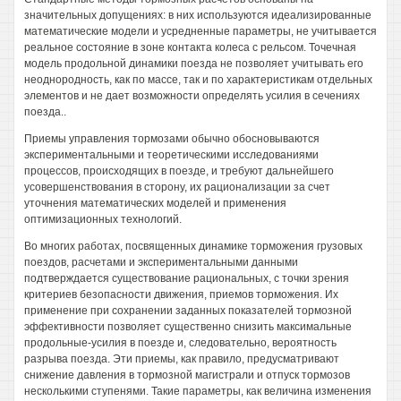
значительных допущениях: в них используются идеализированные
математические модели и усредненные параметры, не учитывается
реальное состояние в зоне контакта колеса с рельсом. Точечная
модель продольной динамики поезда не позволяет учитывать его
неоднородность, как по массе, так и по характеристикам отдельных
элементов и не дает возможности определять усилия в сечениях
поезда..
Приемы управления тормозами обычно обосновываются
экспериментальными и теоретическими исследованиями
процессов, происходящих в поезде, и требуют дальнейшего
усовершенствования в сторону, их рационализации за счет
уточнения математических моделей и применения
оптимизационных технологий.
Во многих работах, посвященных динамике торможения грузовых
поездов, расчетами и экспериментальными данными
подтверждается существование рациональных, с точки зрения
критериев безопасности движения, приемов торможения. Их
применение при сохранении заданных показателей тормозной
эффективности позволяет существенно снизить максимальные
продольные-усилия в поезде и, следовательно, вероятность
разрыва поезда. Эти приемы, как правило, предусматривают
снижение давления в тормозной магистрали и отпуск тормозов
несколькими ступенями. Такие параметры, как величина изменения