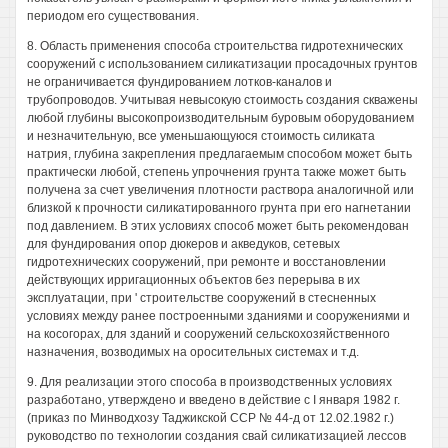
периодом его существования.
8. Область применения способа строительства гидротехнических
сооружений с использованием силикатизации просадочных грунтов
не ограничивается фундированием лотков-каналов и
трубопроводов. Учитывая невысокую стоимость создания скважены
любой глубины высокопроизводительным буровым оборудованием
и незначительную, все уменьшающуюся стоимость силиката
натрия, глубина закрепления предлагаемым способом может быть
практически любой, степень упрочнения грунта также может быть
получена за счет увеличения плотности раствора аналогичной или
близкой к прочности силикатированного грунта при его нагнетании
под давлением. В этих условиях способ может быть рекомендован
для фундирования опор дюкеров и акведуков, сетевых
гидротехнических сооружений, при ремонте и восстановлении
действующих ирригационных объектов без перерыва в их
эксплуатации, при ' строительстве сооружений в стесненных
условиях между ранее построенными зданиями и сооружениями и
на косогорах, для зданий и сооружений сельскохозяйственного
назначения, возводимых на оросительных системах и т.д.
9. Для реализации этого способа в производственных условиях
разработано, утверждено и введено в действие с I января 1982 г.
(приказ по Минводхозу Таджикской ССР № 44-д от 12.02.1982 г.)
руководство по технологии создания свай силикатизацией лессов