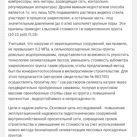
компрессоры, инъ-екторы, разводящая сеть, контрольно-
регулирующая аппаратура). Другим важным недостатком способа
является то, что лишь 50% подаваемого раствора жидкого стекла
участвуют в процессе закрепления, а остальная часть - под
значительным давлением (до б атм) заполняет крупные поры. Эти
причины приводят к высокой стоимости I м закрепленного грунта
(10.15 руб) /3,18/.
Учитывая, что нагрузки от ирригационных сооружений, как правило,
не превышают 0,2 МПа, а сильнопросадочные лессы-грунты
довольно водопроницаемы, представляется возможность упростить
технологию силикатизации лессов, уменьшить стоимость кубометра
закрепленного грунта таким образом, чтобы предлагаемый метод
был бы конкурентоспособным в мелиоративном строительстве. Для
этого предлагается (авторское свидетельство № 863765)
осуществлять пропитку лес-" сов раствором силиката натрия через
предварительно пробуренные скважины, получая в грунтовом
массиве своеобразные столбы-сваи из грунта с повышенной
прочностью - водоустойчивого и непросадочно-го.
Цели и задачи работы. Основная цель исследований - повышение
эксплуатационной надежности гидротехнических сооружений
внутрихозяйственной оросительной сети, сокращение сроков
строительства и уменьшение их стоимости за счет использования
нового метода безнапорной силикатизации лессовых просадочных
грунтов.