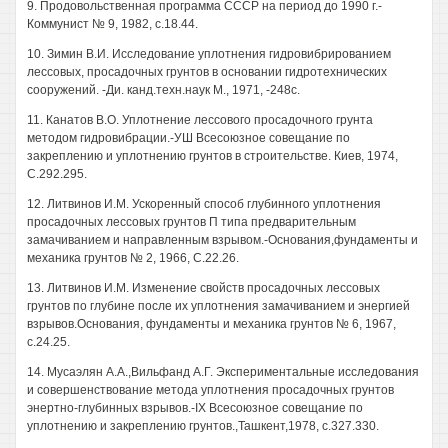
9. Продовольственная программа СССР на период до 1990 г.-
Коммунист № 9, 1982, с.18.44.
10. Зимин В.И. Исследование уплотнения гидровибрированием
лессовых, просадочных грунтов в основании гидротехнических
сооружений. -Ди. канд.техн.наук М., 1971, -248с.
11. Канатов В.О. Уплотнение лессового просадочного грунта
методом гидровибрации.-УШ Всесоюзное совещание по
закреплению и уплотнению грунтов в строительстве. Киев, 1974,
С.292.295.
12. Литвинов И.М. Ускоренный способ глубинного уплотнения
просадочных лессовых грунтов П типа предварительным
замачиванием и направленным взрывом.-Основания,фундаменты и
механика грунтов № 2, 1966, С.22.26.
13. Литвинов И.М. Изменение свойств просадочных лессовых
грунтов по глубине после их уплотнения замачиванием и энергией
взрывов.Основания, фундаменты и механика грунтов № 6, 1967,
с.24.25.
14. Мусаэлян А.А.,Вильфанд А.Г. Экспериментальные исследования
и совершенствование метода уплотнения просадочных грунтов
энертно-глубинных взрывов.-IX Всесоюзное совещание по
уплотнению и закреплению грунтов.,Ташкент,1978, с.327.330.