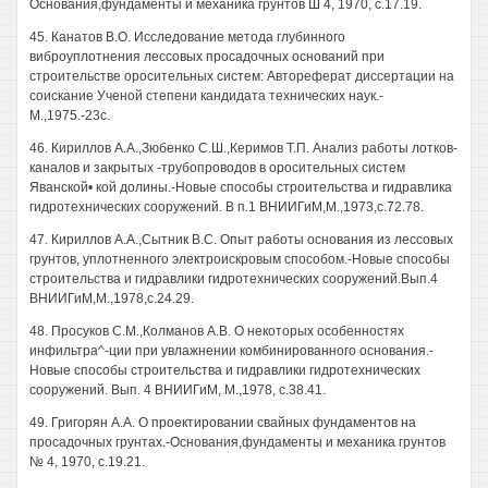
Основания,фундаменты и механика грунтов Ш 4, 1970, с.17.19.
45. Канатов В.О. Исследование метода глубинного
виброуплотнения лессовых просадочных оснований при
строительстве оросительных систем: Автореферат диссертации на
соискание Ученой степени кандидата технических наук.-
М.,1975.-23с.
46. Кириллов А.А.,Зюбенко С.Ш.,Керимов Т.П. Анализ работы лотков-
каналов и закрытых -трубопроводов в оросительных систем
Яванской• кой долины.-Новые способы строительства и гидравлика
гидротехнических сооружений. В п.1 ВНИИГиМ,М.,1973,с.72.78.
47. Кириллов А.А.,Сытник B.C. Опыт работы основания из лессовых
грунтов, уплотненного электроискровым способом.-Новые способы
строительства и гидравлики гидротехнических сооружений.Вып.4
ВНИИГиМ,М.,1978,с.24.29.
48. Просуков С.М.,Колманов А.В. О некоторых особенностях
инфильтра^-ции при увлажнении комбинированного основания.-
Новые способы строительства и гидравлики гидротехнических
сооружений. Вып. 4 ВНИИГиМ, М.,1978, с.38.41.
49. Григорян А.А. О проектировании свайных фундаментов на
просадочных грунтах.-Основания,фундаменты и механика грунтов
№ 4, 1970, с.19.21.