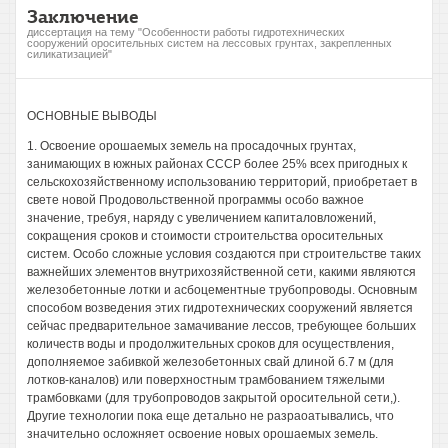
Заключение
диссертация на тему "Особенности работы гидротехнических
сооружений оросительных систем на лессовых грунтах, закрепленных
силикатизацией"
ОСНОВНЫЕ ВЫВОДЫ
1. Освоение орошаемых земель на просадочных грунтах,
занимающих в южных районах СССР более 25% всех пригодных к
сельскохозяйственному использованию территорий, приобретает в
свете новой Продовольственной программы особо важное
значение, требуя, наряду с увеличением капиталовложений,
сокращения сроков и стоимости строительства оросительных
систем. Особо сложные условия создаются при строительстве таких
важнейших элементов внутрихозяйственной сети, какими являются
железобетонные лотки и асбоцементные трубопроводы. Основным
способом возведения этих гидротехнических сооружений является
сейчас предварительное замачивание лессов, требующее больших
количеств воды и продолжительных сроков для осуществления,
дополняемое забивкой железобетонных свай длиной б.7 м (для
лотков-каналов) или поверхностным трамбованием тяжелыми
трамбовками (для трубопроводов закрытой оросительной сети,).
Другие технологии пока еще детально не разраоатывались, что
значительно осложняет освоение новых орошаемых земель.