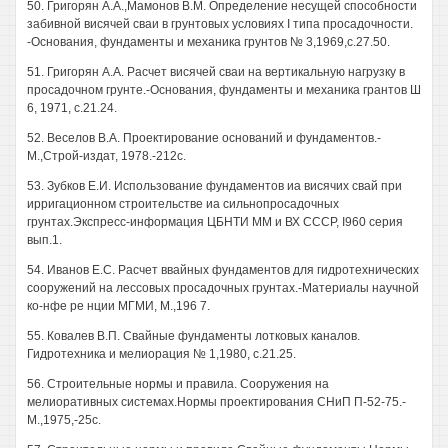
50. Григорян А.А.,Мамонов В.М. Определение несущей способности
забивной висячей сваи в грунтовых условиях I типа просадочности.
-Основания, фундаменты и механика грунтов № 3,1969,с.27.50.
51. Григорян А.А. Расчет висячей сваи на вертикальную нагрузку в
просадочном грунте.-Основания, фундаменты и механика грантов Ш
6, 1971, с.21.24.
52. Веселов В.А. Проектирование оснований и фундаментов.-
М.,Строй-издат, 1978.-212с.
53. Зубков Е.И. Использование фундаментов иа висячих свай при
ирригационном строительстве иа сильнопросадочных
грунтах.Экспресс-информация ЦБНТИ ММ и ВХ СССР, I960 серия
вып.1.
54. Иванов Е.С. Расчет ввайных фундаментов для гидротехнических
сооружений на лессовых просадочных грунтах.-Материалы научной
ко-нфе ре нции МГМИ, М.,196 7.
55. Ковалев В.П. Свайные фундаменты лотковых каналов.
Гидротехника и мелиорация № 1,1980, с.21.25.
56. Строительные нормы и правила. Сооружения на
мелиоративных системах.Нормы проектирования СНиП П-52-75.-
М.,1975,-25с.