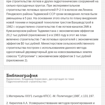
при строительстве лотков и других гидротехнических сооружений на
сильно-просадочных грунтах. При экспериментальном
строительстве лотковых оросителей P-2-I-I в колхозе им.Ленина
Пянджского района Таджикской ССР сроки возведения лотков были
уменьшены в 5 раз. На основании этого опыта по плану внедрения
новой техники и передовой технологии трестом Вахшводстрой в
1982 г. осуществлено строительство 4 км лотков-каналов 2МК в
Кумсангирском районе Таджикистана с экономическим эффектом
20,2 тыс.рублей (приложение I) и в 1983 году в этот же план
включено строительство 7 км лотковых оросителей с экономическим
эффектом $0 тыс.рублей. Министерством сельскохозяйственного
строительства построен с использованием данного метода
одноэтажный двухквартирный дом на новоосваиваемых землях
совхоза "Субтропики" с экономическим эффектом 3 тыс.рублей
(приложение 2).
Библиография
Вдовиченко, Владимир Борисович, диссертация по теме
Гидротехническое строительство
1.Материалы ХХУ1 съезда КПСС.-М. Политиздат,198Г, с.131.197.
2. Кириллов А.А. Усовершенствование методов проектирования и