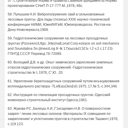
57. Строительные нормы и правила.Свайные фундаменты.Нормы
проектирования СНиП П-17-77Т-М.,1978,-48с.
58. Пупышев Н.И. Вибропогружение свай в сильновлажные
лессовые грунты.-Док лады (тезисы) XXIX научно-технической
конференции НИМИ, ЮжнИИГиМ, Южгипроводхоза. Ростов-на-
Дону-Новочеркасск,1968.
59. Гидротехнические сооружения на лессовых просадочных
грунтах (Pzoceenc/Lfigs: JnteznatLonat Conj-ezeace on soil mechanics
and Soundatioa Sn.(jlneezLng 8~tk 17)оьсоЫ1Э1Ъ т.2 ч.2 с.17.23)
ГПНТД СССР Перевод 76-72089.
60. Волоцкий Д.В. и др. Опыт химического укрепления земляных
откосов гидротехнических сооружений.-Гидротехническое
строительство te I, 1978, С'.Ю. .20.
61. Укрепление берегозащитных сооружений путем инъецирования
коллоидального раствора -TLef£au(3es£i/i) 1975, 17,№ 5,-с.344,346.
62. Инструкция по глинизации просадочных грунтов.-Одесский
инженерно-строительный институт.0десса,1961.
63. Жукова Р.С.,Билеуш А.И.,Г1исаревич Н.В. О поверхностном
закреп-' лении лессовых склонов.-Материалы IX совещания по
закреплению' и уплотнению грунтов в строительстве Ташкент,1978,
с.119.123.