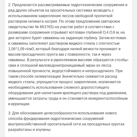
2. Предлагается рассматриваемые гидротехнические сооружения и
ряд других объектов на оросительных системах возводить с
использованием закрепления лессов свободной пропиткой
раствором силиката натрия. По этому предложению (авторское
свидетельство № 863765) на участке работ в соответствии с
размерами сооружения отрывают котлован глубиной О,4.О,6 м, на
дне которого бурят скважины на заданную глубину. Затем котлован
и скважины заполняют раствором жидкого стекла с плотностью
1,06*1,09 г/см3, который благодаря низкой вязкости проникает в
массив просадочного грунта как с поверхности, так и через
скважины. В результате в укрепляемом массиве образуются столбы-
сваи и сплошной маловодонепроницаемый экран из лесса
повышенной прочности, водоустойчивого и непросадочного. При
таком способе силикатизации Значительно снижается расход
жидкого стекла, упрощается процесс закрепления, исключается
необходимость использования сложного дорогостоящего
оборудования для нагнетания крепящего раствора под давлением,
уменьшается затраты труда и он становится конкурентоспособным
в ирригации.
3. Для обоснования целесообразности использования нового
способа фундирования гидротехнических сооружений
внутрихозяйственной оросительной сети на просадочных грунтах
разработаны и изучены: