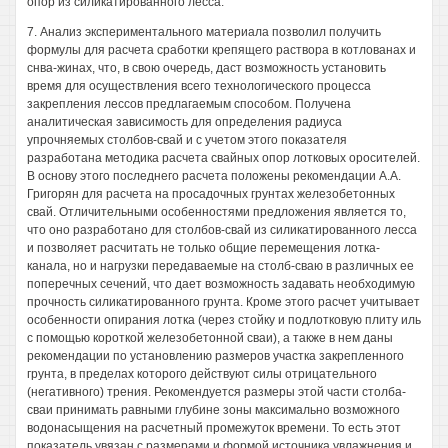
опор из силикатированного лесса.
7. Анализ экспериментального материала позволил получить
формулы для расчета сработки крепящего раствора в котлованах и
снва-жинах, что, в свою очередь, даст возможность установить
время для осуществления всего технологического процесса
закрепления лессов предлагаемым способом. Получена
аналитическая зависимость для определения радиуса
упрочняемых столбов-свай и с учетом этого показателя
разработана методика расчета свайных опор лотковых оросителей.
В основу этого последнего расчета положены рекомендации А.А.
Григорян для расчета на просадочных грунтах железобетонных
свай. Отличительными особенностями предложения является то,
что оно разработано для столбов-свай из силикатированного лесса
и позволяет расчитать не только общие перемещения лотка-
канала, но и нагрузки передаваемые на столб-сваю в различных ее
поперечных сечений, что дает возможность задавать необходимую
прочность силикатированного грунта. Кроме этого расчет учитывает
особенности опирания лотка (через стойку и подлотковую плиту иль
с помощью короткой железобетонной сваи), а также в нем даны
рекомендации по установлению размеров участка закрепленного
грунта, в пределах которого действуют силы отрицательного
(негативного) трения. Рекомендуется размеры этой части столба-
сваи принимать равными глубине зоны максимально возможного
водонасыщения на расчетный промежуток времени. То есть этот
показатель увязан с размерами и формой источника увлажнения и