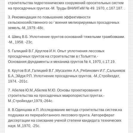
строительства гидротехнических сооружений оросительных систем
на просадочных грунтах.-М. Труды ВНИИГиМ № 49. 1970, с.167.187. .
3. Рекомендации по повышению эффективности
сельскохозяйственного ос-' воения мелиорируемых просадочных
земель.-М.,1979.-48с.
4. Швец В.Б. Уплотнение грунтов оснований тяжелыми трамбовками.
-М., 1958. -23с.
5. Галицкий В.Г.,Круглов И.Н. Опыт уплотнения лессовых
просадочных грунтов на строительстве в г.Тольятти.-
Основания,фундаменты и механика грунтов № 4, 1970, с.17.19.
6. Крутов В.И.,Галицкий В.Г.,Мусаэлян А.А.,Рябинович И.Г.,Сальников
Б.А.,Эйдук Р.П. Уплотнение просадочных грунтов. -М.,Стройиздат,
1974. -201с.
7. Абелев Ю.М.,Абелев М.Ю. Основы проектирования и
строительства на просадочных макропористых грунтах.-
М.,Стройиздат,1979,-264с.
8. В.Одинцова и.П. Исследование метода строительства систем.на
подушках из переработанного лессового грунта. Автореферат
диссертации на соискание ученой степени кандидата технических
наук. М.,1970, -25с.