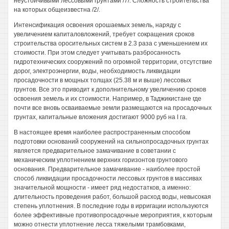
неустойчивыми лессовыми грунтами /7/. Сложность строительства
на которых общеизвестна /2/.
Интенсификация освоения орошаемых земель, наряду с
увеличением капиталовложений, требует сокращения сроков
строительства оросительных систем в 2.3 раза с уменьшением их
стоимости. При этом следует учитывать разбросанность
гидротехнических сооружений по огромной территории, отсутствие
дорог, электроэнергии, воды, необходимость ликвидации
просадочности в мощных толщах (25.38 м и выше) лессовых
грунтов. Все это приводит к дополнительному увеличению сроков
освоения земель и их стоимости. Например, в Таджикистане где
почти все вновь осваиваемые земли размещаются на просадочных
грунтах, капитальные вложения достигают 9000 руб на I га.
В настоящее время наиболее распространенным способом
подготовки оснований сооружений на сильнопросадочных грунтах
является предварительное замачивание в советании с
механическим уплотнением верхних горизонтов грунтового
основания. Предварительное замачивание - наиболее простой
способ ликвидации просадочности лессовых грунтов в массивах
значительной мощности - имеет ряд недостатков, а именно:
длительность проведения работ, большой расход воды, невысокая
степень уплотнения. В последние годы в ирригации используются
более эффективные противопросадочные мероприятия, к которым
можно отнести уплотнение лесса тяжелыми трамбовками,