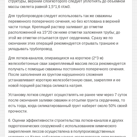
структуры, верхний слои'которого следует уплотнять до объемной
массы скелета равной 1,5*1,6 г/см3.
Для трубопроводов следует использовать так же скважины
переменного поперечного сечения, но без котлована в верхней
части толщи. Крепящий раствор заливают до отметки
расположенной на 15*20 см ниже отметки заложения трубы; до
этой же отметки отсыпается грунт сердечника. Сразу же по
окончании этих операций рекомендуется отрывать траншею и
укладывать трубопровод.
Для лотков-каналов, опирающихся на короткое (2*3 м)
железобетонные сваи закрепляемый массив лесса рекомендуется
получать с помощью скважины постоянного поперечного сечения.
После заполнения их грунтом нарушенного сложения
устанавливают короткую железобетонную сваю, закрепляя и ее
новой порцией раствора силиката натрия.
Установку лотков следует осуществлять не ранее чем через 7 суток
после окончания заливки скважин и отсыпки грунта сердечника, то
есть тогда, когда силикатированный грунт наберет около 50% своей
прочности.
6. Оценки эффективности строительства лотков-каналов и других
гидротехнических сооружений с использованием химического
закрепления лессов осуществлена в полупроизводственных