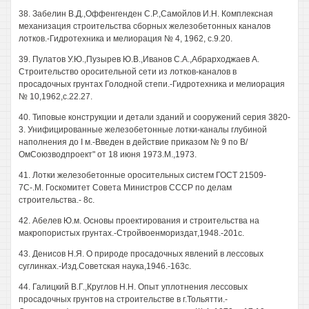
38. Забелин В.Д.,Оффенгенден С.Р.,Самойлов И.Н. Комплексная
механизация строительства сборных железобетонных каналов
лотков.-Гидротехника и мелиорация № 4, 1962, с.9.20.
39. Пулатов У.Ю.,Пузырев Ю.В.,Иванов С.А.,Абрарходжаев А.
Строительство оросительной сети из лотков-каналов в
просадочных грунтах Голодной степи.-Гидротехника и мелиорация
№ 10,1962,с.22.27.
40. Типовые конструкции и детали зданий и сооружений серия 3820-
3. Унифицированные железобетонные лотки-каналы глубиной
наполнения до I м.-Введен в действие приказом № 9 по В/
ОмСоюзводпроект" от 18 июня 1973.М.,1973.
41. Лотки железобетонные оросительных систем ГОСТ 21509-
7С-.М. Госкомитет Совета Министров СССР по делам
строительства.- 8с.
42. Абелев Ю.м. Основы проектирования и строительства на
макропористых грунтах.-Стройвоенмориздат,1948.-201с.
43. Денисов Н.Я. О природе просадочных явлений в лессовых
суглинках.-Изд.Советская наука,1946.-163с.
44. Галицкий В.Г.,Круглов Н.Н. Опыт уплотнения лессовых
просадочных грунтов на строительстве в г.Тольятти.-