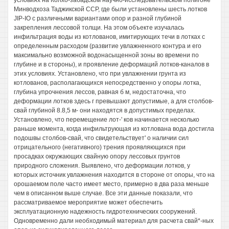
условиях на Колхо-забадском научно-исследовательском полигоне
Минводхоза Таджикской ССР, где были установлены шесть лотков
JIP-IO с различными вариантами опор и разной глубиной
закрепления лессовой толщи. На этом объекте изучалась
инфильтрация воды из котлованов, имитирующих течи в лотках с
определенным расходом (развитие увлажненного контура и его
максимально возможной водонасыщенной зоны во времени по
глубине и в стороны), и проявление деформаций лотков-каналов в
этих условиях. Установлено, что при увлажнении грунта из
котлованов, располагающихся непосредственно у опоры лотка,
глубина упрочнения лессов, равная б м, недостаточна, что
деформации лотков здесь г превышают допустимые, а для столбов-
свай глубиной 8.8,5 м- они находятся в допустимых пределах.
Установлено, что перемещение лот-' ков начинается несколько
раньше момента, когда инфильтрующая из котлована вода достигла
подошвы столбов-свай, что свидетельствует' о наличии сил
отрицательного (негативного) трения проявляющихся при
просадках окружающих свайную опору лессовых грунтов
природного сложения. Выявлено, что деформации лотков, у
которых источник увлажнения находится в стороне от опоры, что на
орошаемом поле часто имеет место, примерно в два раза меньше
чем в описанном выше случае. Все эти данные показали, что
рассматриваемое мероприятие может обеспечить
эксплуатационную надежность гидротехнических сооружений.
Одновременно дали необходимый материал для расчета свай*-ных