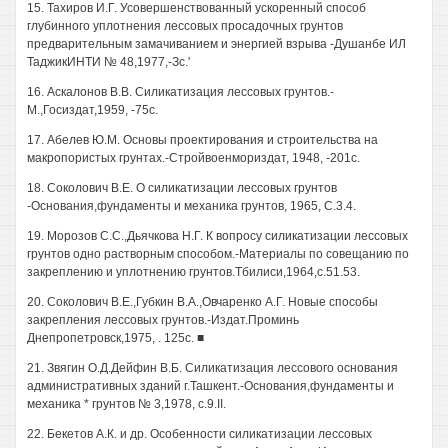
15. Тахиров И.Г. Усовершенствованный ускоренный способ
глубинного уплотнения лессовых просадочных грунтов
предварительным замачиванием и энергией взрыва -Душанбе ИЛ
ТаджикИНТИ № 48,1977,-Зс.'
16. Аскалонов В.В. Силикатизация лессовых грунтов.-
М.,Госиздат,1959, -75с.
17. Абелев Ю.М. Основы проектирования и строительства на
макропористых грунтах.-Стройвоенмориздат, 1948, -201с.
18. Соколович В.Е. О силикатизации лессовых грунтов
-Основания,фундаменты и механика грунтов, 1965, С.3.4.
19. Морозов С.С.,Дьячкова Н.Г. К вопросу силикатизации лессовых
грунтов одно растворным способом.-Материалы по совещанию по
закреплению и уплотнению грунтов.Тбилиси,1964,с.51.53.
20. Соколович В.Е.,Губкин В.А.,Овчаренко А.Г. Новые способы
закрепления лессовых грунтов.-Издат.Проминь
Днепропетровск,1975, . 125с. ■
21. Звягин О.Д.Дейфин В.Б. Силикатизация лессового основания
административных зданий г.Ташкент.-Основания,фундаменты и
механика * грунтов № 3,1978, с.9.II.
22. Бекетов А.К. и др. Особенности силикатизации лессовых