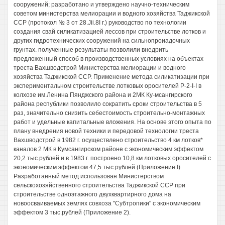
сооружений; разработано и утверждено научно-техническим
советом министерства мелиорации и водного хозяйства Таджикской
ССР (протокол № 3 от 28.Jii.8I г.) руководство по технологии
создания свай силикатизацией лессов при строительстве лотков и
других гидротехнических сооружений на сильнопроиадочных
грунтах. полученные результаты позволили внедрить
предложенный способ в производственных условиях на объектах
треста Вахшводстрой Министерства мелиорации и водного
хозяйства Таджикской ССР. Применение метода силикатизации при
экспериментальном строительстве лотковых оросителей P-2-I-I в
колхозе им.Ленина Пянджского района и 2МК Ку-мсангирского
района республики позволило сократить сроки строительства в 5
раз, значительно снизить себестоимость строительно-монтажных
работ и удельные капитальные вложения. На основе этого опыта по
плану внедрения новой техники и передовой технологии треста
Вахшводстрой в 1982 г. осуществлено строительство 4 км лотков*
каналов 2 МК в Кумсангирском районе с экономическим эффектом
20,2 тыс.рублей и в 1983 г. построено 10,8 км лотковых оросителей с
экономическим эффектом 47,5 тыс.рублей (Приложение I).
Разработанный метод использован Министерством
сельскохозяйственного строительства Таджикской ССР при
строительстве одноэтажного двухквартирного дома на
новоосваиваемых землях совхоза "Субтропики" с экономическим
эффектом 3 тыс.рублей (Приложение 2).