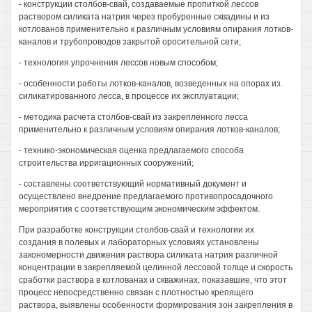
- конструкции столбов-свай, создаваемые пропиткой лессов
раствором силиката натрия через пробуренные сквадины и из
котлованов применительно к различным условиям опирания лотков-
каналов и трубопроводов закрытой оросительной сети;
- технология упрочнения лессов новым способом;
- особенности работы лотков-каналов, возведенных на опорах из.
силикатированного лесса, в процессе их эксплуатации;
- методика расчета столбов-свай из закрепленного лесса
применительно к различным условиям опирания лотков-каналов;
- технико-экономическая оценка предлагаемого способа
строительства ирригационных сооружений;
- составлены соответствующий нормативный документ и
осуществлено внедрение предлагаемого противопросадочного
мероприятия с соответствующим экономическим эффектом.
При разработке конструкции столбов-свай и технологии их
создания в полевых и лабораторных условиях установлены
закономерности движения раствора силиката натрия различной
концентрации в закрепляемой целинной лессовой толще и скорость
сработки раствора в котлованах и скважинах, показавшие, что этот
процесс непосредственно связан с плотностью крепящего
раствора, выявлены особенности формирования зон закрепления в