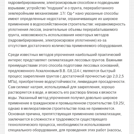
гидровибрированием, электроискровым способом и подводными
взрывами; устройство "подушек" и-з грунта, переработанного
землеройными механизмами .17/. Од-* нано указанные способы
имеют определенные недостатки, ограничивающие их широкое
применение в водохозяйственном строительстве: неравномерность
уплотнения лессов, значительные объемы перерабатываемого
грунта, невозможность использования некоторых методов
(гидровибрирование, электроискровое уплотнение) из-за
отсутствия достаточного количества применяемого оборудования.
Среди известных методов упрочнения наибольший практический
интерес представляет силикатизация лессовых грунтов. Важными
преимуществами этого способа подготовки лессовых оснований,
предложенного Аскалоновым В.В. /18,114-/, являются быстрый
процесс закрепления грунтов с достаточной прочностью (до 2,0.2,5
МПа), приобретение водоустойчивости, ликвидация просадочности.
Сам силикат натрия, используемый для закрепления, хорошо
растворяется в воде, и вязкость его раствора близка к вязкости
воды. Указанный метод упрочнения получил довольно широкое
применение в гражданском и промышленном строительстве /19.25/,
однако в мелиоративном строительстве пока не применяется.
Основная причина, препятствующая применению силикатизации,
заключается в сложности и трудоемкости существующего
технологического процесса, необходимости использования
специального оборудования, для проведения этих работ (насосы,