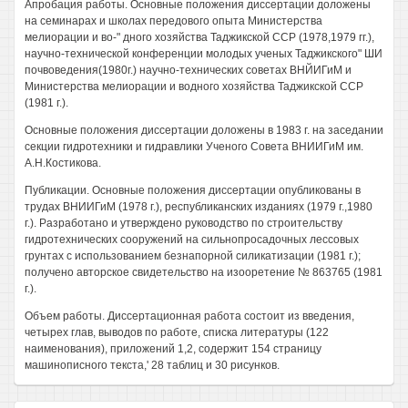
Апробация работы. Основные положения диссертации доложены
на семинарах и школах передового опыта Министерства
мелиорации и во-" дного хозяйства Таджикской ССР (1978,1979 гг.),
научно-технической конференции молодых ученых Таджикского" ШИ
почвоведения(1980г.) научно-технических советах ВНЙИГиМ и
Министерства мелиорации и водного хозяйства Таджикской ССР
(1981 г.).
Основные положения диссертации доложены в 1983 г. на заседании
секции гидротехники и гидравлики Ученого Совета ВНИИГиМ им.
А.Н.Костикова.
Публикации. Основные положения диссертации опубликованы в
трудах ВНИИГиМ (1978 г.), республиканских изданиях (1979 г.,1980
г.). Разработано и утверждено руководство по строительству
гидротехнических сооружений на сильнопросадочных лессовых
грунтах с использованием безнапорной силикатизации (1981 г.);
получено авторское свидетельство на изооретение № 863765 (1981
г.).
Объем работы. Диссертационная работа состоит из введения,
четырех глав, выводов по работе, списка литературы (122
наименования), приложений 1,2, содержит 154 страницу
машинописного текста,' 28 таблиц и 30 рисунков.