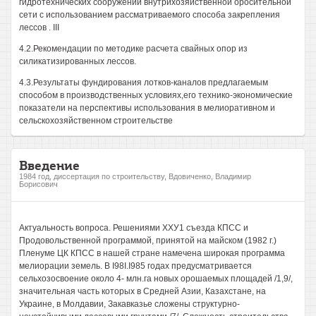
гидротехнических сооружений внутрихозяйственной оросительной
сети с использованием рассматриваемого способа закрепления
лессов . III
4.2.Рекомендации по методике расчета свайных опор из
силикатизированных лессов.
4.3.Результаты фундирования лотков-каналов предлагаемым
способом в производственных условиях,его технико-экономические
показатели на перспективы использования в мелиоративном и
сельскохозяйственном строительстве
Введение
1984 год, диссертация по строительству, Вдовиченко, Владимир
Борисович
Актуальность вопроса. Решениями ХХУ1 съезда КПСС и
Продовольственной программой, принятой на майском (1982 г.)
Пленуме ЦК КПСС в нашей стране намечена широкая программа
мелиорации земель. В I98I.I985 годах предусматривается
сельхозосвоение около 4- млн.га новых орошаемых площадей /1,9/,
значительная часть которых в Средней Азии, Казахстане, на
Украине, в Молдавии, Закавказье сложены структурно-