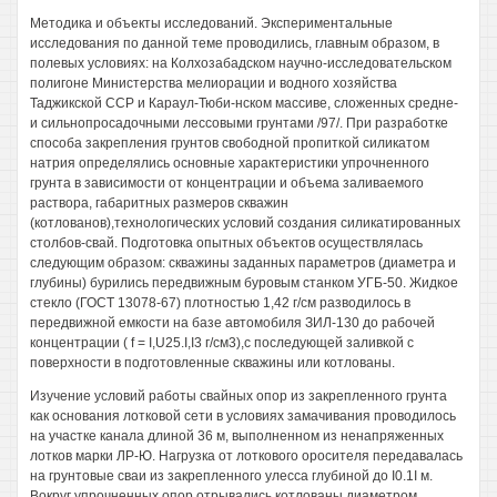
Методика и объекты исследований. Экспериментальные
исследования по данной теме проводились, главным образом, в
полевых условиях: на Колхозабадском научно-исследовательском
полигоне Министерства мелиорации и водного хозяйства
Таджикской ССР и Караул-Тюби-нском массиве, сложенных средне-
и сильнопросадочными лессовыми грунтами /97/. При разработке
способа закрепления грунтов свободной пропиткой силикатом
натрия определялись основные характеристики упрочненного
грунта в зависимости от концентрации и объема заливаемого
раствора, габаритных размеров скважин
(котлованов),технологических условий создания силикатированных
столбов-свай. Подготовка опытных объектов осуществлялась
следующим образом: скважины заданных параметров (диаметра и
глубины) бурились передвижным буровым станком УГБ-50. Жидкое
стекло (ГОСТ 13078-67) плотностью 1,42 г/см разводилось в
передвижной емкости на базе автомобиля ЗИЛ-130 до рабочей
концентрации ( f = I,U25.I,I3 г/см3),с последующей заливкой с
поверхности в подготовленные скважины или котлованы.
Изучение условий работы свайных опор из закрепленного грунта
как основания лотковой сети в условиях замачивания проводилось
на участке канала длиной 36 м, выполненном из ненапряженных
лотков марки ЛР-Ю. Нагрузка от лоткового оросителя передавалась
на грунтовые сваи из закрепленного улесса глубиной до I0.1I м.
Вокруг упрочненных опор отрывались котлованы диаметром,