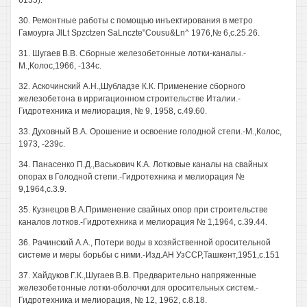
6135).
30. Ремонтные работы с помощью инъектирования в метро
Гамоурга JlLt Spzctzen SaLnczte"Cousu&Ln^ 1976,№ 6,с.25.26.
31. Шугаев В.В. Сборные железобетонные лотки-каналы.-
М.,Колос,1966, -134с.
32. Аскочинский А.Н.,Шубладзе К.К. Применение сборного
железобетона в ирригационном строительстве Италии.-
Гидротехника и мелиорация, № 9, 1958, с.49.60.
33. Духовный В.А. Орошение и освоение голодной степи.-М.,Колос,
1973, -239с.
34. Панасенко П.Д.,Васькович К.А. Лотковые каналы на свайных
опорах в Голодной степи.-Гидротехника и мелиорация №
9,1964,с.3.9.
35. Кузнецов В.А.Применение свайных опор при строительстве
каналов лотков.-Гидротехника и мелиорация № 1,1964, с.39.44.
36. Рачинский А.А., Потери воды в хозяйственной оросительной
системе и меры борьбы с ними.-Изд.АН УзССР,Ташкент,1951,с.151
37. Хайдуков Г.К.,Шугаев В.В. Предварительно напряженные
железобетонные лотки-оболочки для оросительных систем.-
Гидротехника и мелиорация, № 12, 1962, с.8.18.