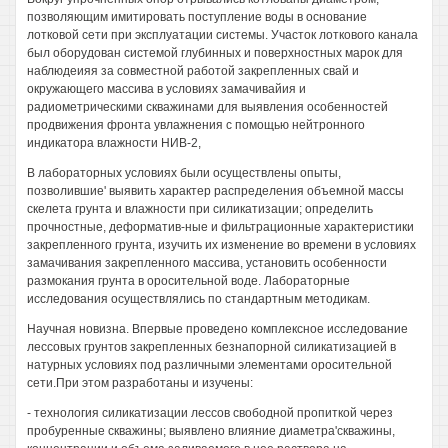
позволяющим имитировать поступление воды в основание
лотковой сети при эксплуатации системы. Участок лоткового канала
был оборудован системой глубинных и поверхностных марок для
наблюдеияя за совместной работой закрепленных свай и
окружающего массива в условиях замачивайия и
радиометрическими скважинами для выявления особенностей
продвижения фронта увлажнения с помощью нейтронного
индикатора влажности НИВ-2,
В лабораторных условиях были осуществлены опыты,
позволившие' выявить характер распределения объемной массы
скелета грунта и влажности при силикатизации; определить
прочностные, деформатив-ные и фильтрационные характеристики
закрепленного грунта, изучить их изменение во времени в условиях
замачивания закрепленного массива, установить особенности
размокания грунта в оросительной воде. Лабораторные
исследования осуществлялись по стандартным методикам.
Научная новизна. Впервые проведено комплексное исследование
лессовых грунтов закрепленных безнапорной силикатизацией в
натурных условиях под различными элементами оросительной
сети.При этом разработаны и изучены:
- технология силикатизации лессов свободной пропиткой через
пробуренные скважины; выявлено влияние диаметра'скважины,