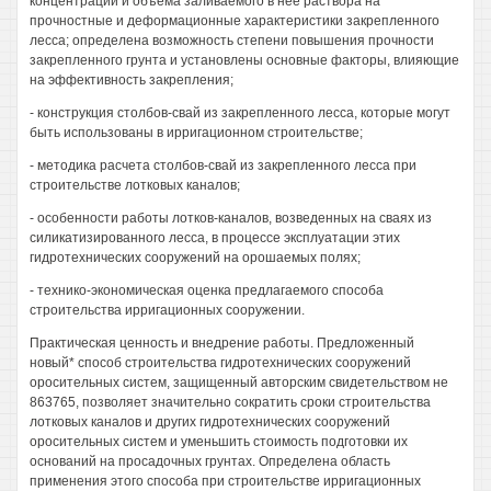
концентрации и объема заливаемого в нее раствора на
прочностные и деформационные характеристики закрепленного
лесса; определена возможность степени повышения прочности
закрепленного грунта и установлены основные факторы, влияющие
на эффективность закрепления;
- конструкция столбов-свай из закрепленного лесса, которые могут
быть использованы в ирригационном строительстве;
- методика расчета столбов-свай из закрепленного лесса при
строительстве лотковых каналов;
- особенности работы лотков-каналов, возведенных на сваях из
силикатизированного лесса, в процессе эксплуатации этих
гидротехнических сооружений на орошаемых полях;
- технико-экономическая оценка предлагаемого способа
строительства ирригационных сооружении.
Практическая ценность и внедрение работы. Предложенный
новый* способ строительства гидротехнических сооружений
оросительных систем, защищенный авторским свидетельством не
863765, позволяет значительно сократить сроки строительства
лотковых каналов и других гидротехнических сооружений
оросительных систем и уменьшить стоимость подготовки их
оснований на просадочных грунтах. Определена область
применения этого способа при строительстве ирригационных