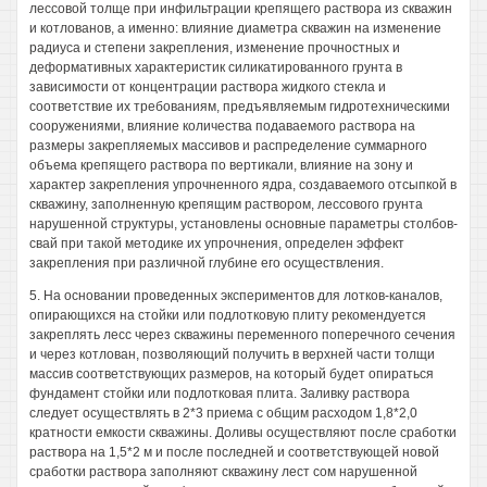
лессовой толще при инфильтрации крепящего раствора из скважин
и котлованов, а именно: влияние диаметра скважин на изменение
радиуса и степени закрепления, изменение прочностных и
деформативных характеристик силикатированного грунта в
зависимости от концентрации раствора жидкого стекла и
соответствие их требованиям, предъявляемым гидротехническими
сооружениями, влияние количества подаваемого раствора на
размеры закрепляемых массивов и распределение суммарного
объема крепящего раствора по вертикали, влияние на зону и
характер закрепления упрочненного ядра, создаваемого отсыпкой в
скважину, заполненную крепящим раствором, лессового грунта
нарушенной структуры, установлены основные параметры столбов-
свай при такой методике их упрочнения, определен эффект
закрепления при различной глубине его осуществления.
5. На основании проведенных экспериментов для лотков-каналов,
опирающихся на стойки или подлотковую плиту рекомендуется
закреплять лесс через скважины переменного поперечного сечения
и через котлован, позволяющий получить в верхней части толщи
массив соответствующих размеров, на который будет опираться
фундамент стойки или подлотковая плита. Заливку раствора
следует осуществлять в 2*3 приема с общим расходом 1,8*2,0
кратности емкости скважины. Доливы осуществляют после сработки
раствора на 1,5*2 м и после последней и соответствующей новой
сработки раствора заполняют скважину лест сом нарушенной