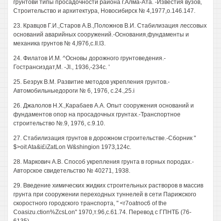
грунтови типы просадочности района г.Алма-Ата. -Известия вузов,
Строительство и архитектура, Новосибирск № 4,1977,о.146.147.
23. Кравцов Г.И.,Старов А.В.,Положнов В.И. Стабилизация лессовых
оснований аварийных сооружений.-Основания,фундаменты и
механика грунтов № 4,I976,c.II.I3.
24. Филатов И.М. ^Основы дорожного грунтоведения.-
Гострансиздат,М. -JI., 1936,-234с. '
25. Безрук В.М. Развитие методов укрепления грунтов.-
Автомобильныедороги № 6, 1976, с.24.,25.i
26. Джалолов Н.Х.,Карабаев А.А. Опыт сооружения оснований и
фундаментов опор на просадочных грунтах.-Транспортное
строительство №.9, 1976, с.9.10.
27. Стабилизация грунтов в дорожном строительстве.-Сборник "
$>oit Ata&i£iZatLon W&shingion 1973,124c.
28. Маркович А.В. Способ укрепления грунта в горных породах.-
Авторское свидетельство № 40271, 1938.
29. Введение химических жидких строительных растворов в массив
грунта при сооружении переходных туннелей в сети Парижского
скоростного городского транспорта, " <г7oatпос6 of the
Coasizu.ction%ZcsLon" 1970,т.96,с.61.74. Перевод с ГПНТБ (76-