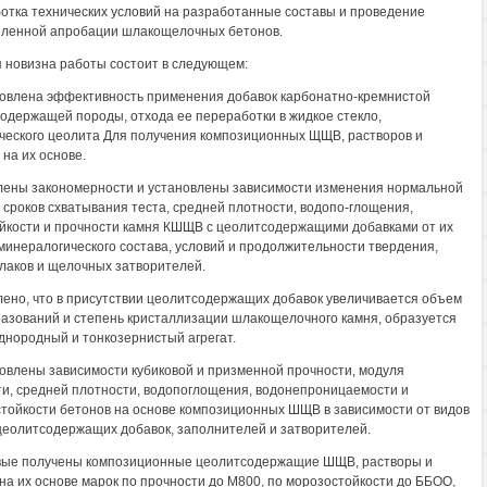
ботка технических условий на разработанные составы и проведение
ленной апробации шлакощелочных бетонов.
 новизна работы состоит в следующем:
новлена эффективность применения добавок карбонатно-кремнистой
одержащей породы, отхода ее переработки в жидкое стекло,
ческого цеолита Для получения композиционных ЩЩВ, растворов и
 на их основе.
лены закономерности и установлены зависимости изменения нормальной
, сроков схватывания теста, средней плотности, водопо-глощения,
йкости и прочности камня КШЩВ с цеолитсодержащими добавками от их
минералогического состава, условий и продолжительности твердения,
лаков и щелочных затворителей.
лено, что в присутствии цеолитсодержащих добавок увеличивается объем
азований и степень кристаллизации шлакощелочного камня, образуется
днородный и тонкозернистый агрегат.
новлены зависимости кубиковой и призменной прочности, модуля
ти, средней плотности, водопоглощения, водонепроницаемости и
тойкости бетонов на основе композиционных ШЩВ в зависимости от видов
цеолитсодержащих добавок, заполнителей и затворителей.
вые получены композиционные цеолитсодержащие ШЩВ, растворы и
на их основе марок по прочности до М800, по морозостойкости до ББОО,