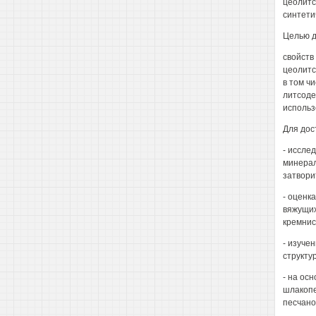
цеолитс
синтети
Целью д
свойств
цеолитс
в том ч
литсоде
использ
Для дос
- иссле
минерал
затвори
- оценк
вяжущих
кремнис
- изуче
структу
- на ос
шлакопе
песчано