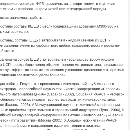
непроницаемости до >N25 с различными затворителями, в том числе
стеклом из карбонатно-кремнистой цеолитсодержащей породы.
еская значимость работы:
аботаны составы КШЩВ с цеолитсодержащими добавками М300-800 на
ых затворителях.
аботань1 составы ШЩБ с затворителем - жидким стеклом из ЦСП и
и заполнителями из карбонатного щебня, кварцевого песка и песча-но-
ой смеси.
товлены на основе ШЩВ с затворителем - водным раствором жидкого
из ЦСП породы блоки колец обделки тоннеля метрополитена, показавшие
ческую эффективность использования указанного щелочного затворителя
отовления элементов обделки тоннелей.
ия работы. Результаты проведенных исследований опубликованы в
ах трудов: Всероссийской научно-технической конференции «Проблемы
льного материаловедения» (Саранск - 2002), Собрания РА-АСН «Ресурсо-
осбережение как мотивация творчества в архитектурно-строительном
е» (Казань - 2003), V Международной научно-технической конференции
ьные проблемы строительства и строительной индустрии» (Тула - 2004), II
ийской международной конференции по бетону и железобетону «Бетон и
етон - пути развития» (Москва -2005), X Академических чтений РААСН
ения, проблемы и направления развития теории и практики