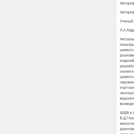
Автореф
Автореф
Ученый 
Л.А.Абд
Актуаль
неразры
цементо
разнови
изделий
разрабо
значите
цементо
окружаю
портлан
эксплуа
водонепр
возведе
ШЩВ и Ш
В.Д.Глу
масштаб
дорогов