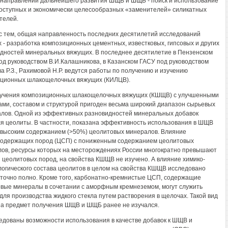
 направлений дальнейшего развития ШЩВ и ШЩБ - поиск и использование
оступных и экономически целесообразных «заменителей» силикатных
телей.
с тем, общая направленность последних десятилетий исследований
 - разработка композиционных цементных, известковых, гипсовых и других
дностей минеральных вяжущих. В последнее десятилетие в Пензенском
од руководством В.И.Калашникова, в Казанском ГАСУ под руководством
а Р.З., Рахимовой Н.Р. ведутся работы по получению и изучению
ционных шлакощелочных вяжущих (КИЛЦВ).
учения композиционных шлакощелочных вяжущих (КШЩВ) с улучшенными
ами, составом и структурой пригоден весьма широкий диапазон сырьевых
лов. Одной из эффективных разновидностей минеральных добавок
я цеолиты. В частности, показана эффективность использования в ШЩВ
 высоким содержанием (>50%) цеолитовых минералов. Влияние
одержащих пород (ЦСП) с пониженным содержанием цеолитовых
ов, ресурсы которых на месторождениях России многократно превышают
 цеолитовых пород, на свойства КШЩВ не изучено. А влияние химико-
огического состава цеолитов в целом на свойства КШЩВ исследовано
точно полно. Кроме того, карбонатно-кремнистые ЦСП, содержащие
вые минералы в сочетании с аморфным кремнеземом, могут служить
для производства жидкого стекла путем растворения в щелочах. Такой вид
на предмет получения ШЩВ и ШЩБ ранее не изучался.
едованы возможности использования в качестве добавок к ШЩВ и