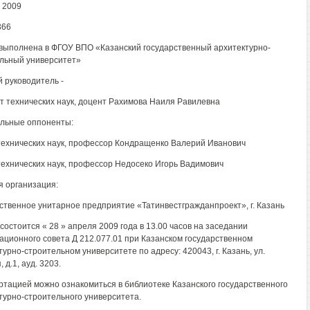
- 2009
366
выполнена в ФГОУ ВПО «Казанский государственный архитектурно-
льный университет»
 руководитель -
т технических наук, доцент Рахимова Наиля Равилевна
льные оппоненты:
технических наук, профессор Кондращенко Валерий Иванович
технических наук, профессор Недосеко Игорь Вадимович
 организация:
ственное унитарное предприятие «Татинвестгражданпроект», г. Казань
состоится « 28 » апреля 2009 года в 13.00 часов на заседании
ационного совета Д 212.077.01 при Казанском государственном
турно-строительном университете по адресу: 420043, г. Казань, ул.
 д.1, ауд. 3203.
ртацией можно ознакомиться в библиотеке Казанского государственного
турно-строительного университета.