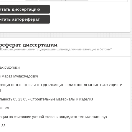
итать диссертацию
итать автореферат
реферат диссертации
"Композиционные цеолитсодержащие шлакощелочные вяжущие и бетоны"
ах рукописи
 Марат Мулахмедович
ЗИЦИОННЫЕ ЦЕОЛИТСОДЕРЖАЩИЕ ШЛАКОЩЕЛОЧНЫЕ ВЯЖУЩИЕ И
Ы
ьность 05.23.05 - Строительные материалы и изделия
ФЕРАТ
ации на соискание ученой степени кандидата технических наук
:33