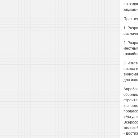
по водо
жидким 
Практич
1. Разр
различн
2. Разр
местным
гравийн
3. Изго
стекла 
экономи
для изг
Апробац
сборник
строите
и энерг
процесс
«Актуал
Всеросс
железоб
«Достиж