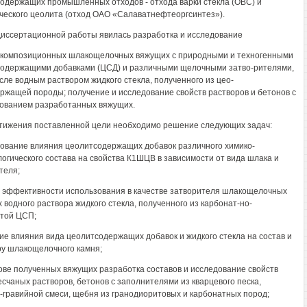
одержащих промышленных отходов - отхода варки стекла (ОВС) и
ческого цеолита (отход ОАО «Салаватнефтеоргсинтез»).
иссертационной работы явилась разработка и исследование
 композиционных шлакощелочных вяжущих с природными и техногенными
одержащими добавками (ЦСД) и различными щелочными затво-рителями,
исле водным раствором жидкого стекла, полученного из цео-
ржащей породы; получение и исследование свойств растворов и бетонов с
ованием разработанных вяжущих.
тижения поставленной цели необходимо решение следующих задач:
дование влияния цеолитсодержащих добавок различного химико-
огического состава на свойства К1ШЦВ в зависимости от вида шлака и
теля;
а эффективности использования в качестве затворителя шлакощелочных
 водного раствора жидкого стекла, полученного из карбонат-но-
той ЦСП;
ние влияния вида цеолитсодержащих добавок и жидкого стекла на состав и
ру шлакощелочного камня;
нове полученных вяжущих разработка составов и исследование свойств
счаных растворов, бетонов с заполнителями из кварцевого песка,
-гравийной смеси, щебня из гранодиоритовых и карбонатных пород;