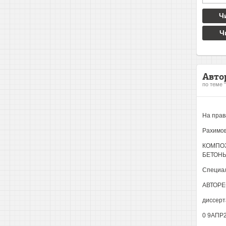
Ч
Ч
Авто
по теме 
На прав
Рахимов
КОМПО
БЕТОН
Специал
АВТОРЕ
диссерт
0 9АПР2