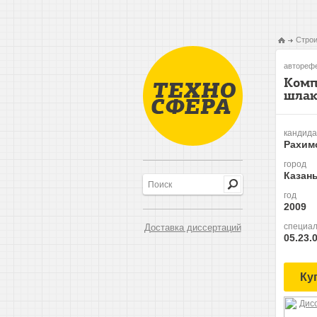
Строи
авторефе
Комп
шлак
кандида
Рахим
город
Казан
год
2009
специал
Доставка диссертаций
05.23.
Ку