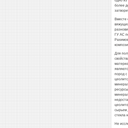
одно из
более д
затвори
Вместе 
вяжущих
разнови
ГУ АС п
Рахимов
компози
Для пол
свойств
материа
являютс
пород с
цеолитс
минерал
ресурсы
минерал
недоста
цеолито
сырьем 
стекла 
Не иссл