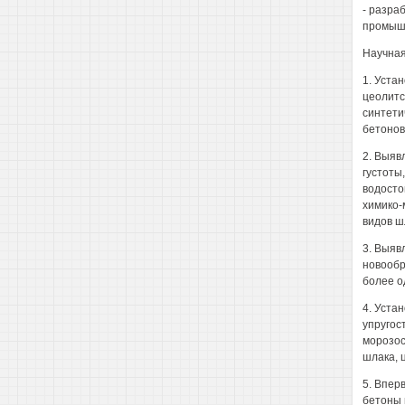
- разра
промыш
Научная
1. Уста
цеолитс
синтети
бетонов
2. Выяв
густоты
водосто
химико-
видов ш
3. Выяв
новообр
более о
4. Уста
упругос
морозос
шлака, 
5. Впер
бетоны 