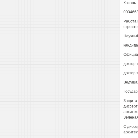
Казань 
003466
Работа 
строите
Научный
кандида
Официа
доктор 
доктор 
Ведущая
Государ
Защита 
диссерт
архитек
Зеленая,
С диссе
архитек