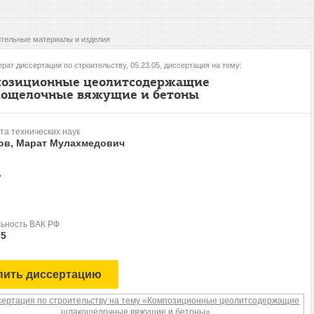
тельные материалы и изделия
рат диссертации по строительству, 05.23.05, диссертация на тему:
озиционные цеолитсодержащие
ощелочные вяжущие и бетоны
та технических наук
ов, Марат Мулахмедович
ь
ьность ВАК РФ
05
пить диссертацию