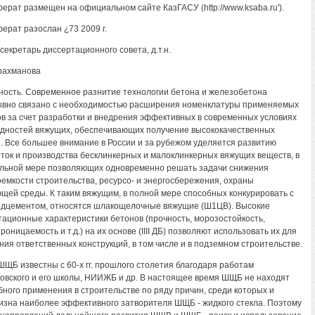
ерат размещен на официальном сайте КазГАСУ (http://www.ksaba.ru').
ерат разослан ¿73 2009 г.
секретарь диссертационного совета, д.т.н.
рахманова
ность. Современное разнитие технологии бетона и железобетона
вно связано с необходимостью расширения номенклатуры применяемых
в за счет разработки и внедрения эффективных в современных условиях
дностей вяжущих, обеспечивающих получение высококачественных
. Все большее внимание в России и за рубежом уделяется развитию
ток и производства бесклинкерных и малоклинкерных вяжущих веществ, в
льной мере позволяющих одновременно решать задачи снижения
емкости строительства, ресурсо- и энергосбережения, охраны
щей среды. К таким вяжущим, в полной мере способных конкурировать с
дцементом, относятся шлакощелочные вяжущие (Ш1ЦВ). Высокие
тационные характеристики бетонов (прочность, морозостойкость,
оницаемость и т.д.) на их основе (IIII ДБ) позволяют использовать их для
ния ответственных конструкций, в том числе и в подземном строительстве.
ЩБ известны с 60-х гг. прошлого столетия благодаря работам
ховского и его школы, НИИЖБ и др. В настоящее время ШЩБ не находят
ного применения в строительстве по ряду причин, среди которых и
изна наиболее эффективного затворителя ШЩБ - жидкого стекла. Поэтому