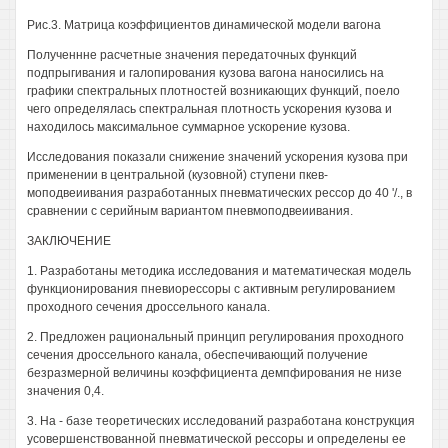
Рис.3. Матрица коэффициентов динамической модели вагона
Полученнне расчетные значения передаточных функций
подпрыгивания и галопирования кузова вагона наносились на
графики спектральных плотностей возникающих функций, поело
чего определялась спектральная плотность ускорения кузова и
находилось максимальное суммарное ускорение кузова.
Исследования показали снижение значений ускорения кузова при
применении в центральной (кузовной) ступени пкев-
моподвеиивания разработанных пневматических рессор до 40 '/., в
сравнении с серийным вариантом пневмоподвеиивания.
ЗАКЛЮЧЕНИЕ
1. Разработаны методика исследования и математическая модель
функционирования пневиорессоры с активным регулированием
проходного сечения дроссельного канала.
2. Предложен рациональный принцип регулирования проходного
сечения дроссельного канала, обеспечивающий получение
безразмерной величины коэффициента демпфирования не низе
значения 0,4.
3. На - базе теоретических исследований разработана конструкция
усовершенствованной пневматической рессоры и определены ее