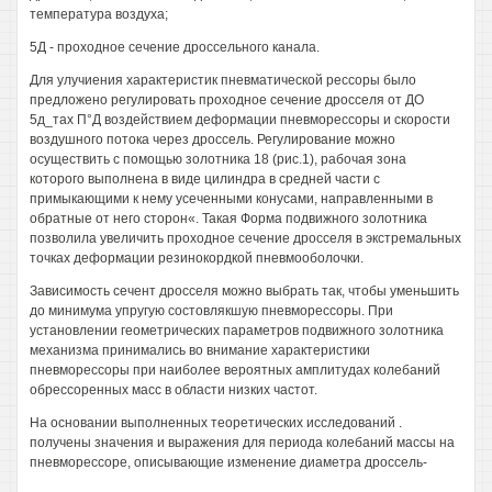
температура воздуха;
5Д - проходное сечение дроссельного канала.
Для улучиения характеристик пневматической рессоры было
предложено регулировать проходное сечение дросселя от ДО
5д_тах П°Д воздействием деформации пневморессоры и скорости
воздушного потока через дроссель. Регулирование можно
осуществить с помощью золотника 18 (рис.1), рабочая зона
которого выполнена в виде цилиндра в средней части с
примыкающими к нему усеченными конусами, направленными в
обратные от него сторон«. Такая Форма подвижного золотника
позволила увеличить проходное сечение дросселя в экстремальных
точках деформации резинокордкой пневмооболочки.
Зависимость сечент дросселя можно выбрать так, чтобы уменьшить
до минимума упругую состовлякшую пневморессоры. При
установлении геометрических параметров подвижного золотника
механизма принимались во внимание характеристики
пневморессоры при наиболее вероятных амплитудах колебаний
обрессоренных масс в области низких частот.
На основании выполненных теоретических исследований .
получены значения и выражения для периода колебаний массы на
пневморессоре, описывающие изменение диаметра дроссель-