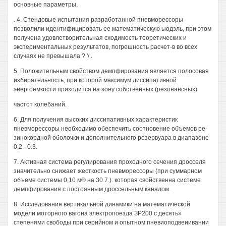
основные параметры.
. 4. Стендовые испытания разработанной пневморессоры
позволили идентифицировать ее математическую ыодзль, при этом
получена удовлетворительная сходимость теоретических и
экспериментальных результатов, погрешность расчет-в во всех
случаях не превышала ? '/..
5. Положительным свойством демпфирования является полосовая
избирательность, при которой максимум диссипативной
энергоемкости приходится на зону собственных (резонансных)
частот колебаний.
6. Для получения высоких диссипативных характеристик
пневморессоры необходимо обеспечить соотновение объемов ре-
зинокордной оболочки и дополнительного резервуара в диапазоне
0,2 - 0.3.
7. Активная система регулирования проходного сечения дросселя
значительно снижает жесткость пневморессоры (при суммарном
объеме системы 0,10 м® на 30 7.). которая свойственна системе
демпфирования с постоянным дроссельным каналом.
8. Исследования вертикальной динамики на математической
модели моторного вагона электропоезда ЗР200 с десять»
степенями свободы при серийном и опытном пневиоподвеиивании