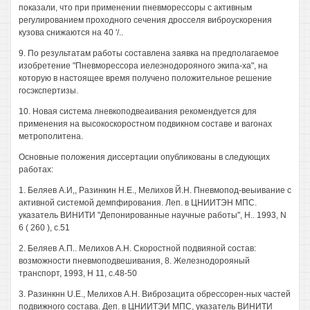
показали, что при применении пневморессоры с активным
регулированием проходного сечения дросселя виброускорения
кузова снижаются на 40 '/..
9. По результатам работы составлена заявка на предполагаемое
изобретение "Пневморессора иелеэнодорояного экипа-ха", на
которую в настоящее время получено положительное решение
госэкспертизы.
10. Новая система лневкоподвеаивания рекомендуется для
применения на высокоскоростном подвикном составе и вагонах
метрополитена.
Основные положения диссертации опубликованы в следующих
работах:
1. Беляев А.И,, Разинкин Н.Е., Мелихов Й.Н. Пневмопод-веыивание с
активной системой демпфирования. Леп. в ЦНИИТЭН МПС.
указатель ВИНИТИ "Депонированные научные работы", Н.. 1993, N
6 ( 260 ), с.51
2. Беляев А.П.. Мелихов А.Н. Скоростной подвияной состав:
возможности пневмоподвешивания, 8. Железнодорояный
транспорт, 1993, Н 11, с.48-50
3. Разинкнн U.E., Мелихов А.Н. Виброзацита обрессорен-ных частей
подвижного состава. Деп. в ЦНИИТЭИ МПС, указатель ВИНИТИ