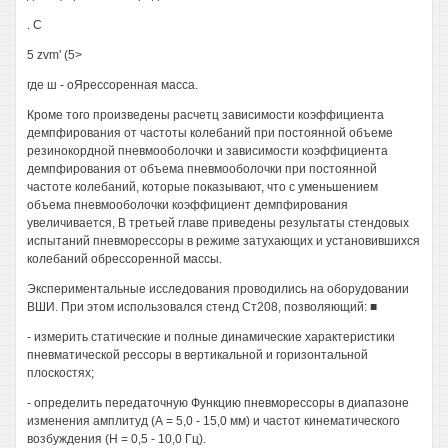
. С
5 zvm' (5>
где ш - оЯрессоренная масса.
Кроме того произведены расчетц зависимости коэффициента
демпфирования от частоты колебаний при постоянной объеме
резинокордной пневмооболочки и зависимости коэффициента
демпфирования от объема пневмооболочки при постоянной
частоте колебаний, которые показывают, что с уменьшением
объема пневмооболочки коэффициент демпфирования
увеличивается, В третьей главе приведены результаты стендовых
испытаний пневморессоры в режиме затухающих и установившихся
колебаний обрессоренной массы.
Экспериментальные исследования проводились на оборудовании
ВШИ. При этом использовался стенд Ст208, позволяющий: ■
- измерить статические и полные динамические характеристики
пневматической рессоры в вертикальной и горизонтальной
плоскостях;
- определить передаточную Функцию пневморессоры в диапазоне
изменения амплитуд (А = 5,0 - 15,0 мм) и частот кинематического
возбуждения (Н = 0,5 - 10,0 Гц).