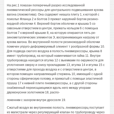
На рис.1 показан поперечный разрез исследованной
пневматической рессоры для центрального подвешивания кузова
вагона (локомотива). Она содержит ниашга плиту 1, к которой с
поиольп Фланца 2 и болтов 3 прижат наруяний бортик резино-
кордной оболочки 4. Верхний бортик оболочки и крышка 5 со
сквозным отверстием в центре, прижаты кольцом 6 с помоцыа
болтов 7 к верхней крышке 8, на которую опираются пять ре-
зинометаллических элементов Э, воспринимающих нагрузку от
кузова вагона. Во внутренней полости резинокордной оболочки
помечен упруго-деформируемый злеиент т рообразной формы 10.
Для подвода скатого воздуха в полость пневморессоры, крыика 8
имеет трубопровод, на который навинчивается гайка 11. Внутри
трубопровода находится втулка 12 с выемками по окружности для
уплотнения сверху и снизу прокладками 13, втулка 14 и втулка 15 с
отверстиями для прохода воздуха и с отверстием в центре, в
котором помещен направляющий стержень 10, имеющий с одной
стороны сферическую головку, и прижатый с помоцьи эластичной
прушш 17 к нивней плите пневморессоры, а с другой стороны
снабженный переисщаюцимся вдоль него между упораки
двухконуснни золотником 18, распо-
локеннкм с зазором внутри дросселя 19.
Сжатый воздух во внутреннюю полость .пневморессорц поступает
из магистрали через регулирующий клапан по трубопроводу через