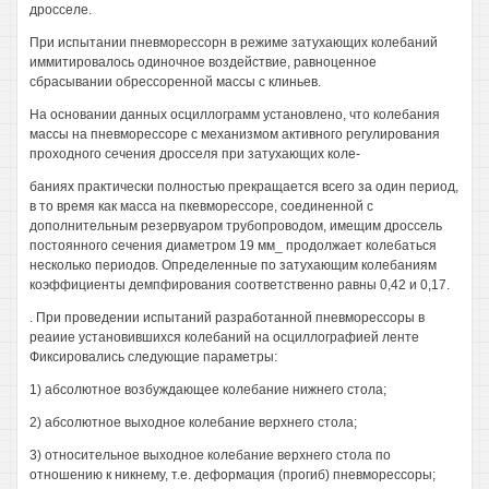
дросселе.
При испытании пневморессорн в режиме затухающих колебаний
иммитировалось одиночное воздействие, равноценное
сбрасывании обрессоренной массы с клиньев.
На основании данных осциллограмм установлено, что колебания
массы на пневморессоре с механизмом активного регулирования
проходного сечения дросселя при затухающих коле-
баниях практически полностью прекращается всего за один период,
в то время как масса на пкевморессоре, соединенной с
дополнительным резервуаром трубопроводом, имещим дроссель
постоянного сечения диаметром 19 мм_ продолжает колебаться
несколько периодов. Определенные по затухающим колебаниям
коэффициенты демпфирования соответственно равны 0,42 и 0,17.
. При проведении испытаний разработанной пневморессоры в
реаиие установившихся колебаний на осциллографией ленте
Фиксировались следующие параметры:
1) абсолютное возбуждающее колебание нижнего стола;
2) абсолютное выходное колебание верхнего стола;
3) относительное выходное колебание верхнего стола по
отношению к никнему, т.е. деформация (прогиб) пневморессоры;