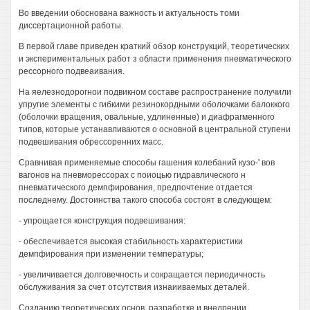
Во введении обоснована важность и актуальность томи
диссертационной работы.
В первой главе приведен краткий обзор конструкций, теоретических
и экспериментальных работ з области применения пневматического
рессорного подвеаивания.
На яелезнодорогнои подвикном составе распространение получили
упругие элементы с гибкими резинокордными оболочками балоккого
(оболочки вращения, овальные, удлиненные) и диафрагменного
типов, которые устанавливаются о основной в центральной ступени
подвешивания обрессоренних масс.
Сравнивая применяемые способы гашения колебаний кузо-' вов
вагонов на пневморессорах с поиоцью гидравлического н
пневматического демпфирования, предпочтение отдается
последнему. Достоинства такого способа состоят в следующем:
- упрощается конструкция подвешивания:
- обеспечивается высокая стабильность характеристики
демпфирования при изменении температуры;
- увеличивается долговечность и сокращается периодичность
обслуживания за счет отсутствия изнаииваемых деталей.
Созданию теоретических основ, разработке и внедрении