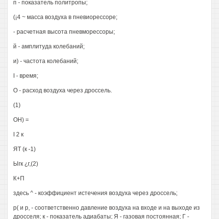
п - показатель политропы;
(¡4 ~ масса воздуха в пневиорессоре;
- расчетная высота пневморессоры;
й - амплитуда колебаний;
и) - частота колебаний;
I - время;
О - расход воздуха через дроссель.
(1)
ОН) =
I 2 к
ЯТ (к -1)
Ыгк ¿г,(2)
К+П
здесь ^ - коэффициент истечения воздуха через дроссель;
р( и р, - соответственно давление воздуха на входе и на выходе из
дросселя; к - показатель адиабаты; Я - газовая постоянная; Г -