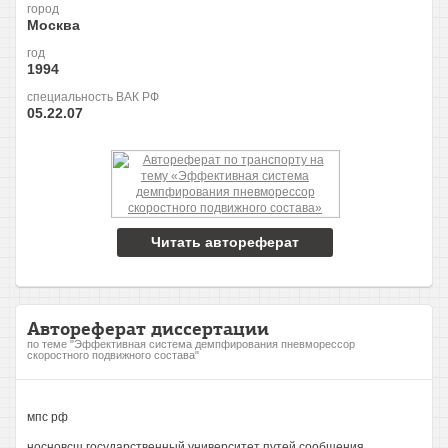
город
Москва
год
1994
специальность ВАК РФ
05.22.07
Читать автореферат
Автореферат диссертации
по теме "Эффективная система демпфирования пневморессор
скоростного подвижного состава"
мпс рф
носновсш государственный университет путей сообщения