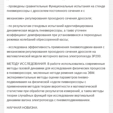
- проведены сравнительные Функциональные испытания на стенде
пневморессоры с дросселем постоянного сечения и с
механизме« регулирования проходного сечения дросселя;
- по результатам стендовых испытаний идентифицирована
динамическая модель пневморессоры, а такво уточнен
коэффициент демпфирования при установиввнхся и переходных
режимах колебаний обрессоренной кассы;
- исследована эффективность применения пневмоподвеии-вания с
механизмом регулирования проходного сечения дросселя на
математической модели моторного вагона электропоезда ЗР200.
МЕТОДУ ИССЛЕДОВАНИЯ. В работе использовались современные
методы газовой динамики для исследования физических процессов
в пневморессоре, численные нетоди ремения задач на ЭВМ.
экспериментальные методы оценки параметров пневио-
подвеиивакия на физической «одели пиввнорессоры с
применением методов теории вероятности и математической
статистики при обработке результатов измерений, а такяа методы
теории случайных функций при исследовании вертикальной
динамики вагона электропоезда с пневмоподвеииваниеи.
НАУЧНАЯ НОВИЗНА: