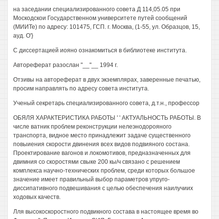
на заседании специализированного совета Д 114,05.05 при
Москодскои Государственном университете путей сообщений
(МИИТе) по адресу: 101475, ГСП. г. Москва, (1-55, ул. Образцов, 15,
ауд. О'}
С диссертацией иояно ознакомиться в библиотеке института.
Автореферат разослан "__"__ 1994 г.
Отзивы на автореферат в двух экземплярах, заверенные печатью,
просим направлять по адресу совета института.
Ученый секретарь специализированного совета, д.т.н., профессор
ОБЯЛЯ ХАРАКТЕРИСТИКА РАБОТЫ ' ' АКТУАЛЬНОСТЬ РАБОТЫ. В
числе ватник проблем реконструкции нелеэнодорояного
транспорта, видное место принадлежит задаче существенного
повыиения скорости двинения всех видов подвияного состана.
Проектирование вагонов и локомотивов, предназначенных для
двимния со скоростями свыке 200 кы/ч связано с решением
комплекса научно-технических проблем, среди которых большое
значение имеет правильный выбор параметров упруго-
диссипативного подвешивания с целью обеспечения наилучиих
ходовых качеств.
Лля высокоскоростного подвикного состава в настоящее время во