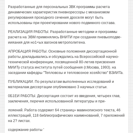
Разработанные для персональных ЗВК программы расчета
динамических характеристик пневнорессоры с механизмом
регулирования проходного сечения дроселя могут быть
использованы при проектировании нового подвикного состава.
РЕАЛИЗАЦИЯ РАБОТЫ. Разработанные методики и программы
расчета на ЭВМ применялись ВНИТИ при создании пневыоподве-
иияания для но1<ых вагонов метрополитена.
АПРОБАЦИЯ РАБОТЫ. Основные положения диссертационной
работы докладывались и обсуждались на Всероссийской научно-
технической конференции, посвященной 80-летив присвоения
МИИТу статуса института путей сообщения (г.Москва, 1993). на
заседании кафедры "Тепловозы и тепловозное хозяйство" ВЗИИТа.
ПУБЛИКАЦИИ. По результатам выполненных исследований и
материалам диссертации опубликовано 3 научных статьи.
0Б1ЕИ РАБОТЫ. Диссертация состоит из введения, четырех глав,
заключения, перечня использованной литературы и при-
лояений. Работа содержит 64 страниц» мавинописного текста, 46
иллюстраций, 118 библиографических наименований, 7 приложений
на 2? листах.
содержание работы '