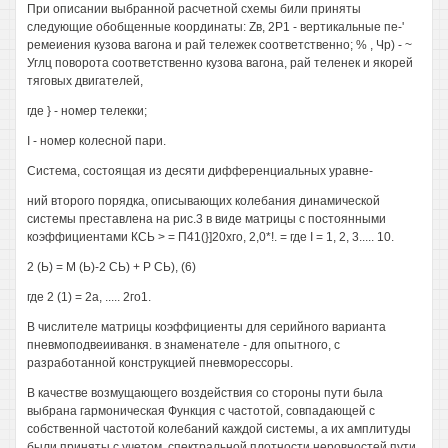
При описании выбранной расчетной схемы били приняты
следующие обобщенные координаты: Zв, 2Р1 - вертикальные пе-'
ремеиения кузова вагона и рай тележек соответственно; % , Чр) - ~
Углц поворота соответственно кузова вагона, рай теленек и якорей
тяговых двигателей,
где } - номер телекки;
I - номер колесной пари.
Система, состоящая из десяти дифференциальных уравне-
ний второго порядка, описывающих колебания динамической
системы преставлена на рис.3 в виде матрицы с постоянными
коэффициентами КСЬ > = П41(}]20хго, 2,0*!. = где I = 1, 2, 3..... 10.
2 (Ь) = М (Ь)-2 СЬ) + Р СЬ), (6)
где 2 (1) = 2а, ..... 2го1.
В числителе матрицы коэффициенты для серийного варианта
пневмоподвеииванкя. в знаменателе - для опытного, с
разработанной конструкцией пневморессоры.
В качестве возмущающего воздействия со стороны пути была
выбрана гармоническая Функция с частотой, совпадающей с
собственной частотой колебаний каждой системы, а их амплитуды
были приняты с учетом .спектральной плотности неровностей пути.