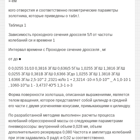
»-ем
кого отверстия и соответственно геометрические параметры
золотника, которые приведены о табл.!.
Таблица 1
Зависимость проходного сечения дросселя 5Л от частоты
колебаний си и времени 1
Интервал времени с Проходное сечение дросселя , мг
от до ■
0 0,0255 31/10 0,3816 ЗГ/Ш 0,636(5 5Г/ш 1,0255 ЗГ/Ш 1,3816 ЗГ/Ш
0,0255 ЗГ/Ш 0,381В ЗГ/Ш 0,6366 ЗГдо 1,0255 ЗГ/Ш 1.3818 ЗГ/Ш
1.6366 ЗГ/ш 2,5-10"' 2 ,2321-юЛо 1 + 2,3214 -10-л 5,0-10"" _ А 1,0-10 1
, 1060-10"'ш 1 - 3,4737-Ю"5 1,3-1 о-3
Форма поверхности золотшша, описанная выражениями, является
телом вращения, которое представляет собой цилиндр в средней
его части с двумя усечениями конусами, примыкающими к цилиндру.
По разработанной методике выполнен« расчеты процесса
колебаний обрессоренной массы со следующими параметрами
пневморзссоры: внутренний объем 0,028 мя, объем
дополнительного резервуара 0,080 Частота и амплитуда колебаний
при этом задавались 0 рад/с и 0,02 ы соответственно.