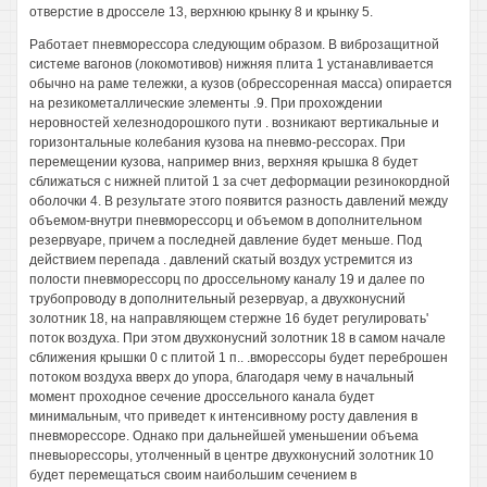
отверстие в дросселе 13, верхнюю крынку 8 и крынку 5.
Работает пневморессора следующим образом. В виброзащитной
системе вагонов (локомотивов) нижняя плита 1 устанавливается
обычно на раме тележки, а кузов (обрессоренная масса) опирается
на резикометаллические элементы .9. При прохождении
неровностей хелезнодорошкого пути . возникают вертикальные и
горизонтальные колебания кузова на пневмо-рессорах. При
перемещении кузова, например вниз, верхняя крышка 8 будет
сближаться с нижней плитой 1 за счет деформации резинокордной
оболочки 4. В результате этого появится разность давлений между
объемом-внутри пневморессорц и объемом в дополнительном
резервуаре, причем а последней давление будет меньше. Под
действием перепада . давлений скатый воздух устремится из
полости пневморессорц по дроссельному каналу 19 и далее по
трубопроводу в дополнительный резервуар, а двухконусний
золотник 18, на направляющем стержне 16 будет регулировать'
поток воздуха. При этом двухконусний золотник 18 в самом начале
сближения крышки 0 с плитой 1 п.. .вморессоры будет переброшен
потоком воздуха вверх до упора, благодаря чему в начальный
момент проходное сечение дроссельного канала будет
минимальным, что приведет к интенсивному росту давления в
пневморессоре. Однако при дальнейшей уменьшении объема
пневыорессоры, утолченный в центре двухконусний золотник 10
будет перемещаться своим наибольшим сечением в