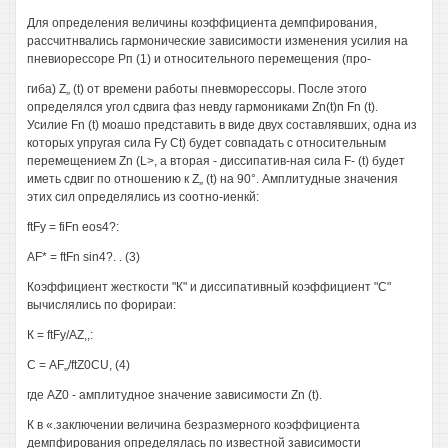
Для определения величины коэффициента демпфирования,
рассчитнвались гармонические зависимости изменения усилия на
пневиорессоре Рп (1) и относительного перемещения (про-
гиба) Z„ (t) от времени работы пневморессоры. После этого
определялся угол сдвига фаз невду гармониками Zn(t)n Fn (t).
Усилие Fn (t) моашо представить в виде двух составлявших, одна из
которых упругая сила Fy Сt) будет совпадать с относительным
перемещением Zn (L>, а вторая - диссипатив-ная сила F- (t) будет
иметь сдвиг по отношению к Z„ (t) на 90°. Амплитудные значения
этих сил определялись из соотно-иенкй:
ftFy = fiFn eos4?:
AF* = ftFn sin4?. . (3)
Коэффициент жесткости "К" и диссипативный коэффициент "С"
вычислялись по форираи:
К = ftFy/AZ,,:
С = AF„/ftZ0CU, (4)
где AZ0 - амплитудное значение зависимости Zn (t).
К в «.заключении величина безразмерного коэффициента
демпфирования определялась по известной зависимости