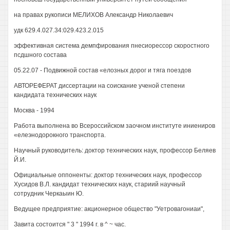
на правах рукописи МЕЛИХОВ Александр Николаевич
удк 629.4.027.34:029.423.2.015
эффективная система демпфирования пнесиорессор скоростного
псдшного состава
05.22.07 - Подвижной состав «елозных дорог и тяга поездов
АВТОРЕФЕРАТ диссертации на соискание ученой степени
кандидата технических наук
Москва - 1994
Работа выполнена во Всероссийском заочном институте иниениров
«елеэнодорокного транспорта.
Научный руководитель: доктор технических наук, профессор Беляев
Й.И.
Официальные оппоненты: доктор технических наук, профессор
Хусидов В.Л. кандидат технических наук, стариий научный
сотрудник Черкаыин Ю.
Ведущее предприятие: акционерное общество "Уетровагониаи",
Завита состоится " 3 " 1994 г. в ^ ~ час.