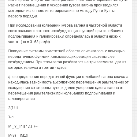
Расчет перемещения и ускорения кузова вагона производился
методом численного интегрирования по методу Рунге-Кутты
первого порядка.
При исследовании колебаний кузова вагона в частотной области
спектральная плотность возбуждающих функций при колебаниях
подпрыгивания и галопировак.л определялась в области низких
частот ( ш = 3 -63 рад/с).
Поведение системы в частотной области описывалось с помощью
передаточных функций, связывающих реакция системы с ее
возбуждением. При этом вагон разбивался на три элемента, два из
которых тележки и третий - кузов.
/¡ля определения передаточной функции колебаний вагона сначала
находилась зависимость абсолютного перемещения рам тележек от
возмущения со стороны пути, и далее ускорение кузова вагона от
перемещения рам телехек при колебаниях подпрыгивания и
галопирования.
2(1! Ц
Ъл.
М _?_! г, ][7 ¿1 7-«
М(8) = [М1}]