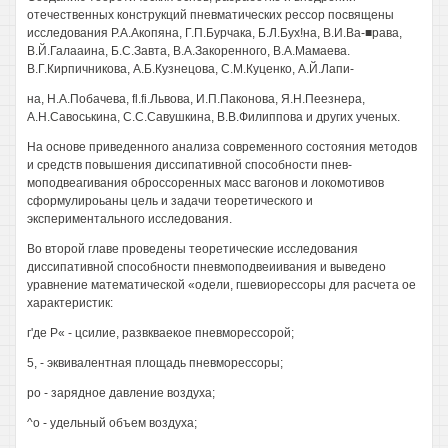
отечественных конструкций пневматических рессор посвящены
исследования Р.А.Акопяна, Г.П.Бурчака, Б.Л.Бух!на, В.И.Ва-■рава,
В.Й.Галааина, Б.С.Завта, В.А.Закоренного, В.А.Мамаева.
В.Г.Кирпичникова, А.Б.Кузнецова, С.М.Куценко, А.Й.Лапи-
на, Н.А.Побачева, fl.fi.Львова, И.П.Паконова, Я.Н.Пеезнера,
А.Н.Савоськина, С.С.Савушкина, В.В.Филиппова и других ученых.
На основе приведенного анализа современного состояния методов
и средств повышения диссипативной способности пнев-
моподвеагивания оброссоренных масс вагонов и локомотивов
сформулироьаны цель и задачи теоретического и
экспериментального исследования.
Во второй главе проведены теоретические исследования
диссипативной способности пневмоподвеиивания и выведено
уравнение математической «одели, гшевиорессоры для расчета ое
характеристик:
г'де Р« - цсилие, развкваекое пневморессорой;
5, - эквивалентная площадь пневморессоры;
ро - зарядное давление воздуха;
^о - удельный объем воздуха;