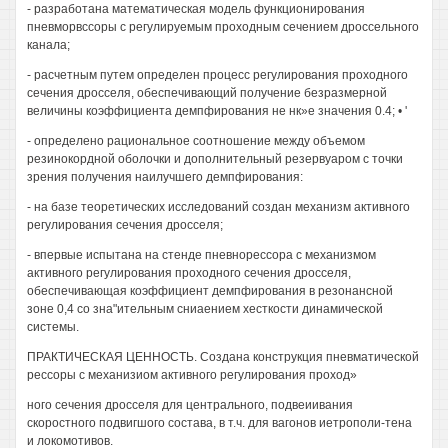
- разработана математическая модель функционирования
пневморвссоры с регулируемым проходным сечением дроссельного
канала;
- расчетным путем определен процесс регулирования проходного
сечения дросселя, обеспечивающий получение безразмерной
величины коэффициента демпфирования не нк»е значения 0.4; • '
- определено рациональное соотношение между объемом
резинокордной оболочки и дополнительный резервуаром с точки
зрения получения наилучшего демпфирования:
- на базе теоретических исследований создан механизм активного
регулирования сечения дросселя;
- впервые испытана на стенде пневнорессора с механизмом
активного регулирования проходного сечения дросселя,
обеспечивающая коэффициент демпфирования в резонансной
зоне 0,4 со зна"ительным сниаением хесткости динамической
системы.
ПРАКТИЧЕСКАЯ ЦЕННОСТЬ. Создана конструкция пневматической
рессоры с механизиом активного регулирования проход»
ного сечения дросселя для центрального, подвеиивания
скоростного подвигшого состава, в т.ч. для вагонов иетрополи-тена
и локомотивов.