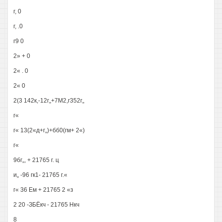
г, 0
г, .0
г9 0
2» + 0
2« . 0
2« 0
2(3 142к,-12г„+7М2,г352г„
г«
г« 13(2«д+г„)+бб0(гм+ 2«)
г«
9бг„, + 21765 г. ц
и„ -96 гк1- 21765 г.«
г« 36 Ем + 21765 2 «з
2 20 -ЗБЁкч - 21765 Нкч
8