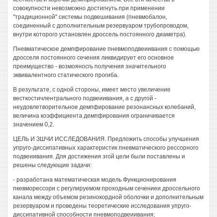
совокупности невозможно достигнуть при применении
"традиционной" системы подвешивания (пневмобалон,
соединенный с дополнительным резервуаром трубопроводом,
внутри которого установлен дроссель постоянного диаметра).
Пневматическое демпфирование пневмоподвеиивания с помощью
дросселя постоянного сечения ликвидирует его основное
преимущество - возмояносгь получения значительного
эквивалентного статического прогиба.
В результате, с одной стороны, имеет место увеличение
весткостичлентрального подвеиивания, а с другой -
неудовлетворительное демпфирование резонансных колебаний,
величина коэффициента демпфирования ограничивается
значением 0,2.
ЦЕЛЬ И ЗШЧИ ИССЛЕДОВАНИЯ. Предложить способы улучшения
упруго-диссипативных характеристик пневматического рессорного
подвеиивания. Для достижения згой цели были поставлены и
решены следующие задачи:
- разработана математическая модель Функционирования
пкевморессори с регулируемом проходным сечениеи дроссельного
канала между объемом резинокордной оболочки и дополнительным
резервуаром и проведены теоретические исследования упруго-
диссипативной способности пневмоподвеиивания;