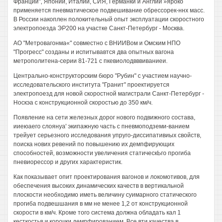
Франции", Японии, Италии, СИЯ, Германки и Англии »яроко
применяется пневматическое подвешивание обрессорек-ннх масс.
В России накоплен полокительный опыт эксплуатации скоростного
электропоезда ЭР200 на участке Санкт-Петербург - Москва.
АО "Метровагонма«" совместно с ВНИИВом и Омским НПО
"Прогресс" созданы и испитывавтся два опытных вагона
метрополитена-серии 81-721 с пкевиолодвввиваниеи.
Центрально-конструкторским бюро "Рубин" с участием научно-
исследовательского института "Гранит" проектируется
электропоезд для новой скоростной магистрали Санкт-Петербург -
Носкэа с конструкционной скоростью до 350 км/ч.
Появление на сети железных дорог нового подвижного состава,
ииеюаего слоянуа' экипажную часть с пневмоподземи-ванием
трейует серьезного исследования упруго-диссипативиых свойств,
поиска нових ревений по повышению их демпфирующих
способностей, возможности увеличения статическЬго прогиба
пневиорессор и других характеристик.
Как показывает опит проектирования вагонов и локомотивов, для
обеспечения высоких динамических качеств в вертикальной
плоскости необходимо иметь величину суимарного статического
прогиба подвешшания в мм не менее 1,2 от конструкционной
скорости в км/ч. Кроме того система должна обладать кал 1
кесткостьв и корочки демпфированием. Все вти качества в