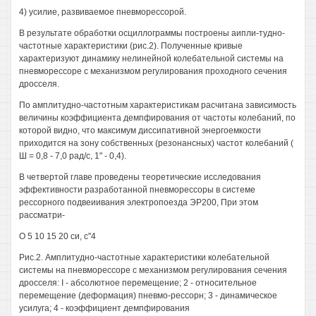
4) усилие, развиваемое пневморессорой.
В результате обработки осциллограммы построены аипли-тудно-
частотные характеристики (рис.2). Полученные кривые
характеризуют динамику нелинейной колебательной системы на
пневморессоре с механизмом регулирования проходного сечения
дросселя.
По амплитудно-частотным характеристикам расчитана зависимость
величины коэффициента демпфирования от частоты колебаний, по
которой видно, что максимум диссипативной энергоемкости
приходится на зону собственных (резонансных) частот колебаний (
Ш = 0,8 - 7,0 рад/с, 1" - 0,4).
В четвертой главе проведены теоретические исследования
эффективности разработанной пневморессоры в системе
рессорного подвеиивания электропоезда ЭР200, При этом
рассматри-
О 5 10 15 20 си, с"4
Рис.2. Амплитудно-частотные характеристики колебательной
системы на пневморессоре с механизмом регулирования сечения
дросселя: I - абсолютное перемещение; 2 - относительное
перемещение (деформация) пневмо-рессорн; 3 - динамическое
усилуга; 4 - коэффициент демпфирования