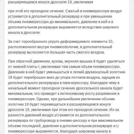
расширяющемся конусе дросселя 19, увеличивая
при этой его проходное сечение. Сжатый в пневморессоре воздух
устремится в дополнительный резервуар и при уменьшении
объема пневморессорн до минимального, давление в ней и в
дополнительном резервуаре выравняется вследствии широкого
канала в дросселе.
За счет торообразного упруго-деформируемого элемента 10,
расположенного внутри пневмооболочки, в дополнительный
резервуар вытесняется большая часть сжатого воздуха.
При обратной движении, кузова, верхняя крышка 8 будет удаляться
от нижней плиты I, увеличивая тем самым объем пневморессорн.
Давление в ней будет уменьшаться и легкий двухконусный золотник
18 будет переброшен вниз до упора потоком воздуха, идущим из
дополнительного резервуара в пкев-корессору, благодаря чему в
начальный момент проходное сечение дроссельного канала будет
минимальным, что приведет к интенсивному росту разряжения в
пневморессоре. Однако, при дальнейшем увеличении объема
золотник 18 будет перемещаться в расширяющемся конусе
дросселя 19, увеличивая при этом его проходное сечение. Из-за
разности давлений воздух устремится из дополнительного
резервуара по трубороводу в пневмо-рессору и при максимальном
объеме последней, давление в дополнительном резервуаре и □
пневморессоре выравняется, благодаря широкому каналу в