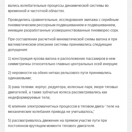
вались колебательные процессы динамической системы во
временной и частотной.областях.
Проводились сравнительные, исследования экипажа с серийным
пневматическим рессорным подвешиванием и подвешиванием,
ииевщии разработанные усовершенствованные пневморес-сорк.
При составлении расчетной кинематической схемы вагона и при
математическом описании системы принимались следующие
допущения:
1) конструкция кузова вагона и расположение пассакиров в нем
симметричны относительно главных центральных осей инерции:
2) неровности на обеих нитках рельсового пути принимались
одинаковыми;
3) рака телекки. корпус..редуктора, колесные парк, якоря тяговых
двигателей, а также зубчатые колеса рассматривались как
недеформируемые тела;
4) влияние электромагнитных процессов в тяговом двига-' теле на
механические колебания привода не учитывалось;'
5) рассматривалось движение на прямом участке пути при
постоянном крутящем моменте тягового двигателя.