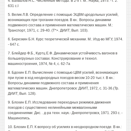
4. Бахвалов Н.С. Численные методы: В 2-х т. М.: Наука, 1975. -Т. 2.
631 с.I
5. Велик Л.В. Определение с помощью ЭЦВМ цродольных усилий,
возникающих при трогании поездов. В кн.: Вопросы динамики
подвижного состава и применения математических машин. М.:
Транспорт, 1971, с. 29-40. (Т*>. ДИИТ; Вып. 103).
6. Березкин Б.Н. Курс теоретической механики. М.: Изд-во МГУ, 1974.
- 647 с.
7. Блейдер Ф.Б., Куртц Е.Ф. Динамическая устойчивость вагонов в
большегрузных составах. Конструирование и технол.
машиностроения, 1974, № 4, с. 62-7а
8. Бдохин Е.П. Вычисление с помощью ЦВМ усилий, возникающих
при пуске в ход неоднородных поездов весом 10-20 тыс.т. В кн.:
Вопросы динамики подвижного состава и применения
математических машин. Днепропетровск: ДИИТ, 1972, с. 31-36.(Тр.
ДИИТ; Вып. 128).
9. Блохин Е.П. Исследование переходных режимов движения
поездов с существенно нелинейными межвагонными
соединениями: Дис. . д-ра техн. наук.- Днепропетровск, 1971. 293 с. -
Машинопись.
10. Блохин Е.П. К вопросу об усилиях в неоднородном поезде. В кн.: