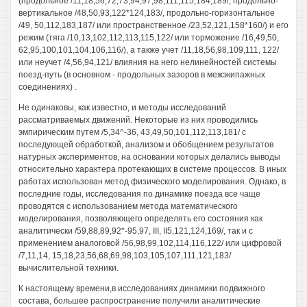
(продольное /11,18,56,72,73,94,97,98,111,115,184,189/, продольно-
вертикальное /48,50,93,122*124,183/, продольно-горизонтальное
/49, 50,112,183,187/ или пространственное /23,52,121,158*160/) и его
режим (тяга /10,13,102,112,113,115,122/ или торможение /16,49,50,
62,95,100,101,104,106,116/), а также учет /11,18,56,98,109,111, 122/
или неучет /4,56,94,121/ влияния на него нелинейностей системы
поезд-путь (в основном - продольных зазоров в межэкипажных
соединениях) .
Не одинаковы, как известно, и методы исследований
рассматриваемых движений. Некоторые из них проводились
эмпирическим путем /5,34^-36, 43,49,50,101,112,113,181/ с
последующей обработкой, анализом и обобщением результатов
натурных экспериментов, на основании которых делались выводы
относительно характера протекающих в системе процессов. В иных
работах использован метод физического моделирования. Однако, в
последние годы, исследования по динамике поезда все чаще
проводятся с использованием метода математического
моделирования, позволяющего определять его состояния как
аналитически /59,88,89,92*-95,97, III, II5,121,124,169/, так и с
применением аналоговой /56,98,99,102,114,116,122/ или цифровой
/7,11,14, 15,18,23,56,68,69,98,103,105,107,111,121,183/
вычислительной техники.
К настоящему времени,в исследованиях динамики подвижного
состава, большее распространение получили аналитические