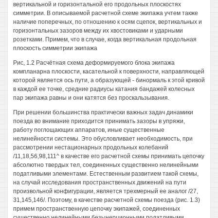
вертикальной и горизонтальной его продольных плоскостях
симметрии. В описываемой расчетной схеме экипажа учтем также
наличие поперечных, по отношению к осям сцепок, вертикальных и
горизонтальных зазоров между их хвостовиками и ударными
розетками. Примем, что в случае, когда вертикальная продольная
плоскость симметрии экипажа
Рис, 1.2 Расчётная схема деформируемого блока экипажа
компланарна плоскости, касательной к поверхности, направляющей
которой является ось пути, а образующей - бинормаль к этой кривой
в каждой ее точке, средние радиусы катания бандажей колесных
пар экипажа равны и они катятся без проскальзывания.
При решении большинства практически важных задач динамики
поезда во внимание приходится принимать зазоры в упряжи,
работу поглощающих аппаратов, иные существенные
нелинейности системы. Это обусловливает необходимость, при
рассмотрении нестационарных продольных колебаний
/11,18,56,98,111^ в качестве его расчетной схемы принимать цепочку
абсолютно твердых тел, соединенных существенно нелинейными
податливыми элементами. Естественным развитием такой схемы,
на случай исследования пространственных движений на пути
произвольной конфигурации, является трехмерный ее аналог /27,
31,145,146/. Поэтому, в качестве расчетной схемы поезда (рис. 1.3)
примем пространственную цепочку экипажей, соединенных
существенно нелинейными безынерционными податливыми