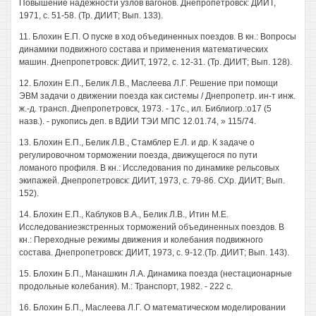
Повышение надежности узлов вагонов. Днепропетровск: ДИИТ,
1971, с. 51-58. (Тр. ДИИТ; Вып. 133).
11. Блохин Е.П. О пуске в ход объединенных поездов. В кн.: Вопросы
динамики подвижного состава и применения математических
машин. Днепропетровск: ДИИТ, 1972, с. 12-31. (Тр. ДИИТ; Вып. 128).
12. Блохин Е.П., Белик Л.В., Маслеева Л.Г. Решение при помощи
ЭВМ задачи о движении поезда как системы / Днепропетр. ин-т инж.
ж.-д. трансп. Днепропетровск, 1973. - 17с., ил. Библиогр.:о17 (5
назв.). - рукопись деп. в ВДИИ ТЭИ МПС 12.01.74, » 115/74.
13. Блохин Е.П., Белик Л.В., Стамблер Е.Л. и др. К задаче о
регулировочном торможении поезда, движущегося по пути
ломаного профиля. В кн.: Исследования по динамике рельсовых
экипажей. Днепропетровск: ДИИТ, 1973, с. 79-86. СХр. ДИИТ; Вып.
152).
14. Блохин Е.П., Каблуков В.А., Белик Л.В., Итин М.Е.
Исследованиеэкстренных торможений объединенных поездов. В
кн.: Переходные режимы движения и колебания подвижного
состава. Днепропетровск: ДИИТ, 1973, с. 9-12.(Тр. ДИИТ; Вып. 143).
15. Блохин Б.П., Манашкин Л.А. Динамика поезда (нестационарные
продольные колебания). М.: Транспорт, 1982. - 222 с.
16. Блохин Б.П., Маслеева Л.Г. О математическом моделировании