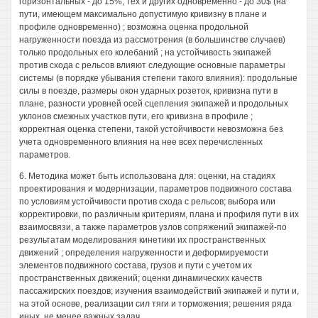
горизонтальных - до 15%, тех и других одновременно - до 30$ (на
пути, имеющем максимально допустимую кривизну в плане и
профиле одновременно) ; возможна оценка продольной
нагруженности поезда из рассмотрения (в большинстве случаев)
только продольных его колебаний ; на устойчивость экипажей
против схода с рельсов влияют следующие основные параметры
системы (в порядке убывания степени такого влияния): продольные
силы в поезде, размеры окон ударных розеток, кривизна пути в
плане, разности уровней осей сцепления экипажей и продольных
уклонов смежных участков пути, его кривизна в профиле ;
корректная оценка степени, такой устойчивости невозможна без
учета одновременного влияния на нее всех перечисленных
параметров.
6. Методика может быть использована для: оценки, на стадиях
проектирования и модернизации, параметров подвижного состава
по условиям устойчивости против схода с рельсов; выбора или
корректировки, по различным критериям, плана и профиля пути в их
взаимосвязи, а также параметров узлов сопряжений экипажей-по
результатам моделирования кинетики их пространственных
движений ; определения нагруженности и деформируемости
элементов подвижного состава, грузов и пути с учетом их
пространственных движений; оценки динамических качеств
пассажирских поездов; изучения взаимодействий экипажей и пути и,
на этой основе, реализации сил тяги и торможения; решения ряда
иных, не менее важных задач.