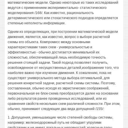
математические модели. Однако некоторые из таких исследований
ведутся с применением экспериментально- статистического
моделирования /168/. Как известно, рациональность
детерминистического или стохастического подходов определяется
степенью неполноты информации.
Одним из определяющих, при построении математической модели
движения, является, как известно, вопрос о выборе расчетной
схемы его объекта. Компромисс между основными
характеристиками таких схем - универсальностью и
эффективностью - обычно достигается минимальной их
сложностью, обеспечивающей лишь необходимую точность
решения стоящей задачи. Такой подход позволяет получить,
освобожденное от несущественных деталей,изображение того, что
наиболее важно при изучении движения. К сожалению, пока не
существует универсального метода выбора оптимальной, для
решения конкретной задачи, расчетной схемы системы. Поэтому,
составленная, обычно исходя из эвристических соображений,
первоначальная ее блок-схема преобразуется далее на основании
либо результатов ранее проведенных исследований, или из
сравнения свойств нескольких схем различной сложности. При этом,
обычно, принимают следующие два вида допущений /155/:
1. Допущения, уменьшающие число степеней свободы системы,
например: железнодорожный путь не обладает упругими
свойствами и не имеет локальных неровностей; колесные пары