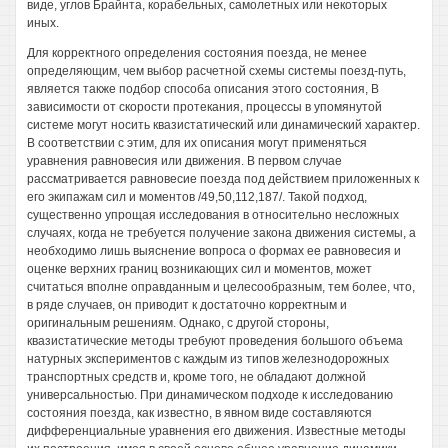
виде, углов Брайнта, корабельных, самолетных или некоторых
иных.
Для корректного определения состояния поезда, не менее
определяющим, чем выбор расчетной схемы системы поезд-путь,
является также подбор способа описания этого состояния, В
зависимости от скорости протекания, процессы в упомянутой
системе могут носить квазистатический или динамический характер.
В соответствии с этим, для их описания могут применяться
уравнения равновесия или движения. В первом случае
рассматривается равновесие поезда под действием приложенных к
его экипажам сил и моментов /49,50,112,187/. Такой подход,
существенно упрощая исследования в относительно несложных
случаях, когда не требуется получение закона движения системы, а
необходимо лишь выяснение вопроса о формах ее равновесия и
оценке верхних границ возникающих сил и моментов, может
считаться вполне оправданным и целесообразным, тем более, что,
в ряде случаев, он приводит к достаточно корректным и
оригинальным решениям. Однако, с другой стороны,
квазистатические методы требуют проведения большого объема
натурных экспериментов с каждым из типов железнодорожных
транспортных средств и, кроме того, не обладают должной
универсальностью. При динамическом подходе к исследованию
состояния поезда, как известно, в явном виде составляются
дифференциальные уравнения его движения. Известные методы