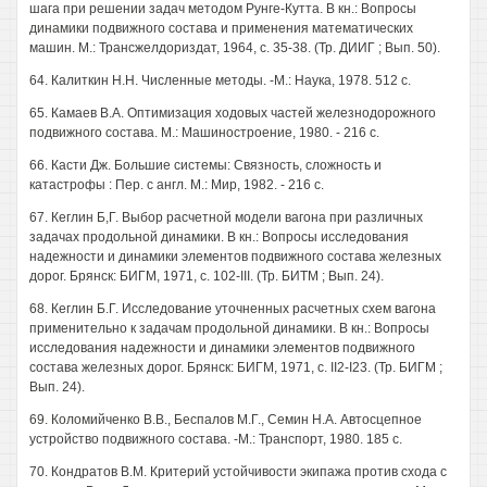
шага при решении задач методом Рунге-Кутта. В кн.: Вопросы
динамики подвижного состава и применения математических
машин. М.: Трансжелдориздат, 1964, с. 35-38. (Тр. ДИИГ ; Вып. 50).
64. Калиткин H.H. Численные методы. -М.: Наука, 1978. 512 с.
65. Камаев В.А. Оптимизация ходовых частей железнодорожного
подвижного состава. M.: Машиностроение, 1980. - 216 с.
66. Касти Дж. Большие системы: Связность, сложность и
катастрофы : Пер. с англ. М.: Мир, 1982. - 216 с.
67. Кеглин Б,Г. Выбор расчетной модели вагона при различных
задачах продольной динамики. В кн.: Вопросы исследования
надежности и динамики элементов подвижного состава железных
дорог. Брянск: БИГМ, 1971, с. 102-III. (Тр. БИТМ ; Вып. 24).
68. Кеглин Б.Г. Исследование уточненных расчетных схем вагона
применительно к задачам продольной динамики. В кн.: Вопросы
исследования надежности и динамики элементов подвижного
состава железных дорог. Брянск: БИГМ, 1971, с. II2-I23. (Тр. БИГМ ;
Вып. 24).
69. Коломийченко В.В., Беспалов М.Г., Семин H.A. Автосцепное
устройство подвижного состава. -М.: Транспорт, 1980. 185 с.
70. Кондратов В.М. Критерий устойчивости экипажа против схода с