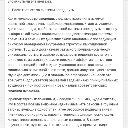
упомянутыми элементами.
I.I. Расчетная схема системы поезд-путь
Как отмечалось во введении, с целью отражения в искомой
расчетной схеме лишь наиболее существенных, для изучаемого
движения поезда, свойств реальной системы поезд-путь , в основу
выбора такой схемы положим принцип дискретизации системы на
элементы и замены их динамическими аналогами с последующим
синтезом обобщенной внутренней структуры имитационной
системы /155/. Для достижения разумного компромисса между
универсальностью, в смысле возможности решения достаточно
широкого круга задач динамики поезда, и эффективностью, при
решении каждой такой задачи, указанная расчетная схема,при
минимально возможной сложности, должна допускать достаточно
глубокую декомпозицию и глобальное агрегирование - если это
требуется (допускается) решаемой задачей - без принципиальных
трудностей при построении и реализации соответствующих
моделей движений.
Руководствуясь изложенным, и следуя /56, 92,146/, будем считать,
что в состав поезда включены идентичные четырехосные грузовые
вагоны, имеющие одноступенчатое рессорное подвешивание и
пятниковое опирание кузовов на тележки, а динамические схемы
локомотивов сведены к аналогичным вагонным. В таком
случае,расчетную схему 1 -го экипажа поезда примем в виде