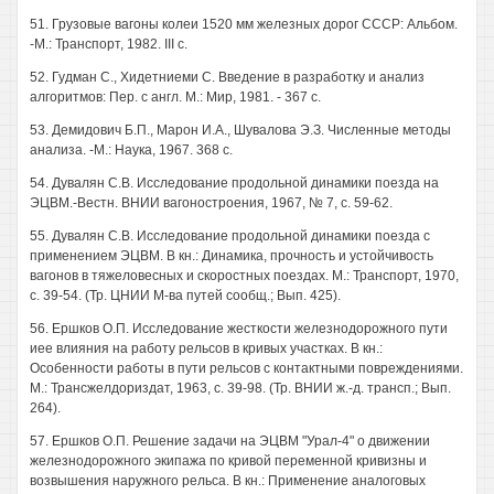
51. Грузовые вагоны колеи 1520 мм железных дорог СССР: Альбом.
-М.: Транспорт, 1982. III с.
52. Гудман С., Хидетниеми С. Введение в разработку и анализ
алгоритмов: Пер. с англ. М.: Мир, 1981. - 367 с.
53. Демидович Б.П., Марон И.А., Шувалова Э.З. Численные методы
анализа. -М.: Наука, 1967. 368 с.
54. Дувалян C.B. Исследование продольной динамики поезда на
ЭЦВМ.-Вестн. ВНИИ вагоностроения, 1967, № 7, с. 59-62.
55. Дувалян C.B. Исследование продольной динамики поезда с
применением ЭЦВМ. В кн.: Динамика, прочность и устойчивость
вагонов в тяжеловесных и скоростных поездах. М.: Транспорт, 1970,
с. 39-54. (Тр. ЦНИИ М-ва путей сообщ.; Вып. 425).
56. Ершков О.П. Исследование жесткости железнодорожного пути
иее влияния на работу рельсов в кривых участках. В кн.:
Особенности работы в пути рельсов с контактными повреждениями.
М.: Трансжелдориздат, 1963, с. 39-98. (Тр. ВНИИ ж.-д. трансп.; Вып.
264).
57. Ершков О.П. Решение задачи на ЭЦВМ "Урал-4" о движении
железнодорожного экипажа по кривой переменной кривизны и
возвышения наружного рельса. В кн.: Применение аналоговых