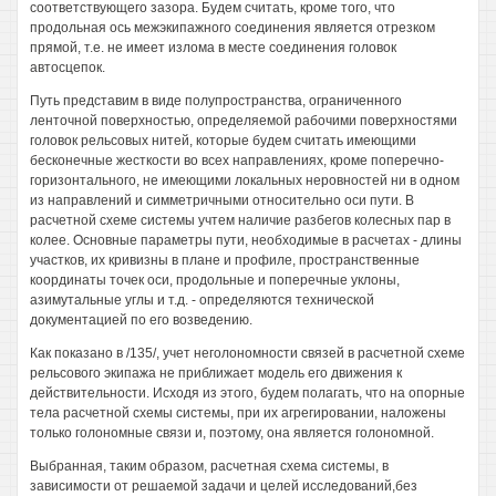
соответствующего зазора. Будем считать, кроме того, что
продольная ось межэкипажного соединения является отрезком
прямой, т.е. не имеет излома в месте соединения головок
автосцепок.
Путь представим в виде полупространства, ограниченного
ленточной поверхностью, определяемой рабочими поверхностями
головок рельсовых нитей, которые будем считать имеющими
бесконечные жесткости во всех направлениях, кроме поперечно-
горизонтального, не имеющими локальных неровностей ни в одном
из направлений и симметричными относительно оси пути. В
расчетной схеме системы учтем наличие разбегов колесных пар в
колее. Основные параметры пути, необходимые в расчетах - длины
участков, их кривизны в плане и профиле, пространственные
координаты точек оси, продольные и поперечные уклоны,
азимутальные углы и т.д. - определяются технической
документацией по его возведению.
Как показано в /135/, учет неголономности связей в расчетной схеме
рельсового экипажа не приближает модель его движения к
действительности. Исходя из этого, будем полагать, что на опорные
тела расчетной схемы системы, при их агрегировании, наложены
только голономные связи и, поэтому, она является голономной.
Выбранная, таким образом, расчетная схема системы, в
зависимости от решаемой задачи и целей исследований,без