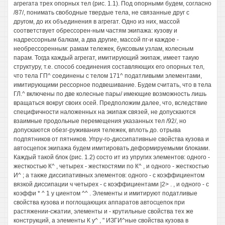
агрегата трех опорных тел (рис. 1.1). Под опорными будем, согласно
/87/, понимать свободные твердые тела, не связанные друг с
другом, до их объединения в агрегат. Одно из них, массой
соответствует обрессорен-ным частям экипажа: кузову и
надрессорным балкам, а два другие, массой пг-и каждое -
необрессоренным: рамам тележек, буксовым узлам, колесным
парам. Тогда каждый агрегат, имитирующий экипаж, имеет такую
структуру, т.е. способ соединения составляющих его опорных тел,
что тела ГП^ соединены с телом 171^ податливыми элементами,
имитирующими рессорное подвешивание. Будем считать, что в тела
ГЛ.^ включены по две колесные пары/ имеющие возможность лишь
вращаться вокруг своих осей. Предположим далее, что, вследствие
специфичности наложенных на экипаж связей, не допускаются
взаимные продольные перемещения указанных тел /92/, но
допускаются обезг-руживания тележек, вплоть до. отрыва
подпятников от пятников. Упру-го-диссипативные свойства кузова и
автосцепок экипажа будем имитировать деформируемыми блоками.
Каждый такой блок (рис. 1.2) состо ит из упругих элементов: одного -
жесткостью К^ , четырех - жесткостями по К^ , и одного - жесткостью
И^ ; а также диссипативных элементов: одного - с коэффициентом
вязкой диссипации ч четырех - с коэффициентами |2> . , и одного - с
коэффи * ^ 1 у циентом ^^ . Элементы и имитируют податливые
свойства кузова и поглощающих аппаратов автосцепок при
растяжении-сжатии, элементы и - крутильные свойства тех же
конструкций, а элементы К у^ , " ИЗГИ^ные свойства кузова в