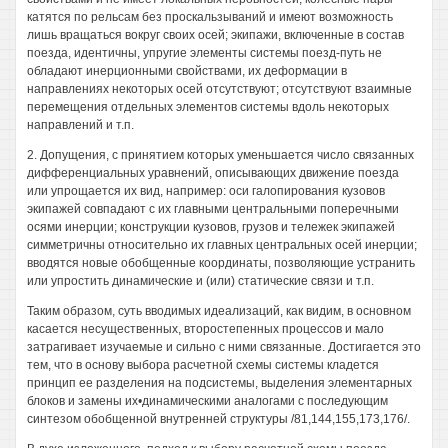
катятся по рельсам без проскальзываний и имеют возможность
лишь вращаться вокруг своих осей; экипажи, включенные в состав
поезда, идентичны, упругие элементы системы поезд-путь не
обладают инерционными свойствами, их деформации в
направлениях некоторых осей отсутствуют; отсутствуют взаимные
перемещения отдельных элементов системы вдоль некоторых
направлений и т.п.
2. Допущения, с принятием которых уменьшается число связанных
дифференциальных уравнений, описывающих движение поезда
или упрощается их вид, например: оси галопирования кузовов
экипажей совпадают с их главными центральными поперечными
осями инерции; конструкции кузовов, грузов и тележек экипажей
симметричны относительно их главных центральных осей инерции;
вводятся новые обобщенные координаты, позволяющие устранить
или упростить динамические и (или) статические связи и т.п.
Таким образом, суть вводимых идеализаций, как видим, в основном
касается несущественных, второстепенных процессов и мало
затрагивает изучаемые и сильно с ними связанные. Достигается это
тем, что в основу выбора расчетной схемы системы кладется
принцип ее разделения на подсистемы, выделения элементарных
блоков и замены их•динамическими аналогами с последующим
синтезом обобщенной внутренней структуры /81,144,155,173,176/.