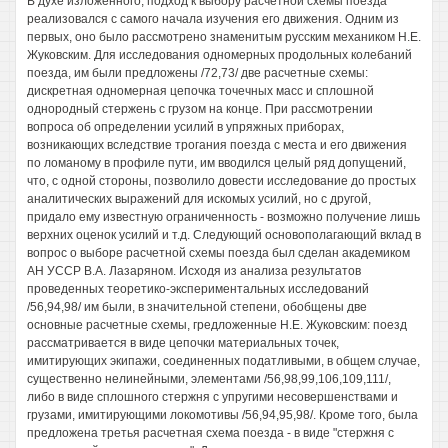
В духе изложенного, подход к выбору расчетной схемы поезда
реализовался с самого начала изучения его движения. Одним из
первых, оно было рассмотрено знаменитым русским механиком Н.Е.
Жуковским. Для исследования одномерных продольных колебаний
поезда, им были предложены /72,73/ две расчетные схемы:
дискретная одномерная цепочка точечных масс и сплошной
однородный стержень с грузом на конце. При рассмотрении
вопроса об определении усилий в упряжных приборах,
возникающих вследствие трогания поезда с места и его движения
по ломаному в профиле пути, им вводился целый ряд допущений,
что, с одной стороны, позволило довести исследование до простых
аналитических выражений для искомых усилий, но с другой,
придало ему известную ограниченность - возможно получение лишь
верхних оценок усилий и т.д. Следующий основополагающий вклад в
вопрос о выборе расчетной схемы поезда был сделан академиком
АН УССР В.А. Лазаряном. Исходя из анализа результатов
проведенных теоретико-экспериментальных исследований
/56,94,98/ им были, в значительной степени, обобщены две
основные расчетные схемы, гредложенные Н.Е. Жуковским: поезд
рассматривается в виде цепочки материальных точек,
имитирующих экипажи, соединенных податливыми, в общем случае,
существенно нелинейными, элементами /56,98,99,106,109,111/,
либо в виде сплошного стержня с упругими несовершенствами и
грузами, имитирующими локомотивы /56,94,95,98/. Кроме того, была
предложена третья расчетная схема поезда - в виде "стержня с