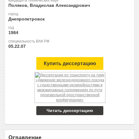
кандидата технических наук
Поляков, Владислав Александрович
город
Днепропетровск
год
1984
специальность ВАК РФ
05.22.07
Купить диссертацию
Читать диссертацию
Оглавление