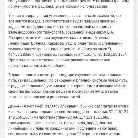
сингулярной податливостью". Для всех трех схем показаны границы
применимости и рациональные условия использования.
Усилия в направлении уточнения расчетных схем экипажей, как
элементов поезда, в соответствии с выдвигаемыми практикой
задачами, предпринимались не только школой механиков
железнодорожного транспорта, созданной академиком В.А.
Лазаряном, но и иными научными коллективами Москвы,
Ленинграда, Брянска, Харькова и т.д. В ряде таких исследований,
экипажи рассмотрены в виде агрегатов плоских звеньев /9,
48*-50,183/или трехмерных твердых тел /41,51,75, 80,128,155,185/.
При этом, соответственно, рассматриваются плоские или
пространственные их колебания.
В дополнение к рассмотренному, при изучении системы экипаж-
путь, как парциальной, по отношению к полной системе поезд-путь,
в ряде исследований учитываются инерционные и диссипативные
свойства рельсошпальной решетки и основания пути, а также
локальные неровности рельсовых нитей.
Движения экипажей, являясь сложными, обычно рассматриваются с
использованием подвижных систем координат - плоских /71,118,134,
149,150,183/ или пространственных /66,117,119,151,168/,
взаиморасположение которых, как правило, определяется
линейными и угловыми координатами, последние из которых
составляют одну из систем типа углов Эйлера - в каноническом