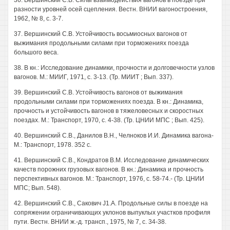
36. Вершинский C.B. Силы взаимодействия вагонов в поезде при
разности уровней осей сцепления. Вестн. ВНИИ вагоностроения,
1962, № 8, с. 3-7.
37. Вершинский C.B. Устойчивость восьмиосных вагонов от
выжимания продольными силами при торможениях поезда
большого веса.
38. В кн.: Исследование динамики, прочности и долговечности узлов
вагонов. М.: МИИГ, 1971, с. 3-13. (Тр. МИИТ ; Вып. 337).
39. Вершинский C.B. Устойчивость вагонов от выжимания
продольными силами при торможениях поезда. В кн.: Динамика,
прочность и устойчивость вагонов в тяжеловесных и скоростных
поездах. М.: Транспорт, 1970, с. 4-38. (Тр. ЦНИИ МПС ; Вып. 425).
40. Вершинский C.B., Данилов В.Н., Челноков И.И. Динамика вагона-
М.: Транспорт, 1978. 352 с.
41. Вершинский C.B., Кондратов В.М. Исследование динамических
качеств порожних грузовых вагонов. В кн.: Динамика и прочность
перспективных вагонов. М.: Транспорт, 1976, с. 58-74.- (Тр. ЦНИИ
МПС; Вып. 548).
42. Вершинский C.B., Сакович J1.A. Продольные силы в поезде на
сопряжении ограничивающих уклонов выпуклых участков профиля
пути. Вестн. ВНИИ ж.-д. трансп., 1975, № 7, с. 34-38.