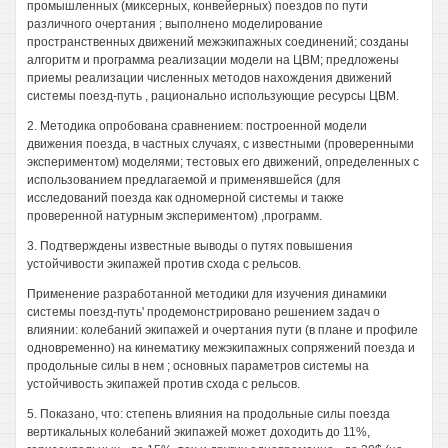
промышленных (миксерных, конвейерных) поездов по пути
различного очертания ; выполнено моделирование
пространственных движений межэкипажных соединений; созданы
алгоритм и программа реализации модели на ЦВМ; предложены
приемы реализации численных методов нахождения движений
системы поезд-путь , рационально использующие ресурсы ЦВМ.
2. Методика опробована сравнением: построенной модели
движения поезда, в частных случаях, с известными (проверенными
экспериментом) моделями; тестовых его движений, определенных с
использованием предлагаемой и применявшейся (для
исследований поезда как одномерной системы и также
проверенной натурным экспериментом) ,программ.
3. Подтверждены известные выводы о путях повышения
устойчивости экипажей против схода с рельсов.
Применение разработанной методики для изучения динамики
системы поезд-путь' продемонстрировано решением задач о
влиянии: колебаний экипажей и очертания пути (в плане и профиле
одновременно) на кинематику межэкипажных сопряжений поезда и
продольные силы в нем ; основных параметров системы на
устойчивость экипажей против схода с рельсов.
5. Показано, что: степень влияния на продольные силы поезда
вертикальных колебаний экипажей может доходить до 11%,