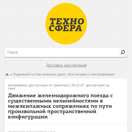
Доставка диссертаций
Подвижной состав железных дорог, тяга поездов и электрификация
автореферат диссертации по транспорту, 05.22.07, диссертация на
тему:
Движение железнодорожного поезда с
существенными нелинейностями в
межэкипажных сопряжениях по пути
произвольной пространственной
конфигурации