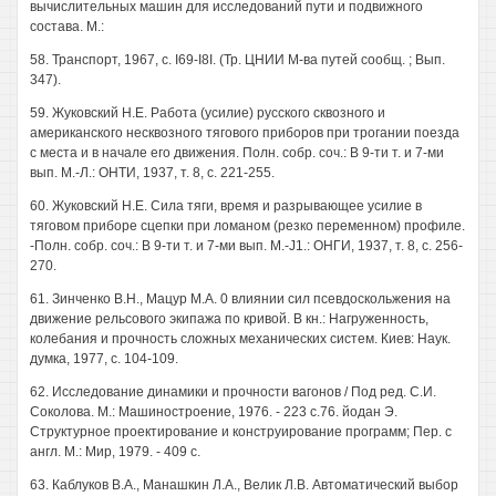
вычислительных машин для исследований пути и подвижного
состава. М.:
58. Транспорт, 1967, с. I69-I8I. (Тр. ЦНИИ М-ва путей сообщ. ; Вып.
347).
59. Жуковский Н.Е. Работа (усилие) русского сквозного и
американского несквозного тягового приборов при трогании поезда
с места и в начале его движения. Полн. собр. соч.: В 9-ти т. и 7-ми
вып. М.-Л.: ОНТИ, 1937, т. 8, с. 221-255.
60. Жуковский Н.Е. Сила тяги, время и разрывающее усилие в
тяговом приборе сцепки при ломаном (резко переменном) профиле.
-Полн. собр. соч.: В 9-ти т. и 7-ми вып. M.-J1.: ОНГИ, 1937, т. 8, с. 256-
270.
61. Зинченко В.Н., Мацур М.А. 0 влиянии сил псевдоскольжения на
движение рельсового экипажа по кривой. В кн.: Нагруженность,
колебания и прочность сложных механических систем. Киев: Наук.
думка, 1977, с. 104-109.
62. Исследование динамики и прочности вагонов / Под ред. С.И.
Соколова. М.: Машиностроение, 1976. - 223 с.76. йодан Э.
Структурное проектирование и конструирование программ; Пер. с
англ. М.: Мир, 1979. - 409 с.
63. Каблуков В.А., Манашкин Л.А., Велик Л.В. Автоматический выбор