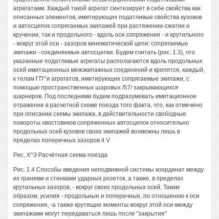
агрегатами. Каждый такой агрегат синтезирует в себе свойства как
описанных элементов, имитирующих податливые свойства кузовов
и автосцепок сопрягаемых экипажей при растяжении-сжатии и
кручении, так и продольного - вдоль оси сопряжения - и крутильного
- вокруг этой оси - зазоров кинематической цепи: сопрягаемые
экипажи - соединяемые автосцепки. Будем считать (рис. 1.3), что
указанные податливые агрегаты располагаются вдоль продольных
осей имитационных межэкипажных соединений и крепятся, каждый,
к телам ГП^и агрегатов, имитирующих сопрягаемые экипажи, с
помощью пространственных шаровых /57/ закрывающихся
шарниров. Под последними будем подразумевать имитационное
отражение в расчетной схеме поезда того факта, что, как отмечено
при описании схемы экипажа, в действительности свободные
повороты хвостовиков сопряженных автосцепок относительно
продольных осей кузовов своих экипажей возможны лишь в
пределах поперечных зазоров 4 V
Рис, Х^З Расчётная схема поезда
Рис. 1.4 Способы введения неподвижной системы координат между
их гранями и стенками ударных розеток, а также, в пределах
крутильных зазоров, - вокруг своих продольных осей. Таким
образом, усилия - продольные и поперечные, по отношению к оси
сопряжения, -а также крутящие моменты-вокруг этой оси-между
экипажами могут передаваться лишь после "закрытия"