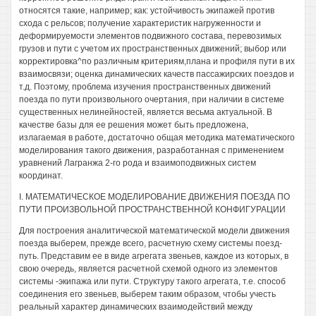
относятся такие, например; как: устойчивость экипажей против
схода с рельсов; получение характеристик нагруженности и
деформируемости элементов подвижного состава, перевозимых
грузов и пути с учетом их пространственных движений; выбор или
корректировка^по различным критериям,плана и профиля пути в их
взаимосвязи; оценка динамических качеств пассажирских поездов и
т.д. Поэтому, проблема изучения пространственных движений
поезда по пути произвольного очертания, при наличии в системе
существенных нелинейностей, является весьма актуальной. В
качестве базы для ее решения может быть предложена,
излагаемая в работе, достаточно общая методика математического
моделирования такого движения, разработанная с применением
уравнений Лагранжа 2-го рода и взаимоподвижных систем
координат.
I. МАТЕМАТИЧЕСКОЕ МОДЕЛИРОВАНИЕ ДВИЖЕНИЯ ПОЕЗДА ПО
ПУТИ ПРОИЗВОЛЬНОЙ ПРОСТРАНСТВЕННОЙ КОНФИГУРАЦИИ
Для построения аналитической математической модели движения
поезда выберем, прежде всего, расчетную схему системы поезд-
путь. Представим ее в виде агрегата звеньев, каждое из которых, в
свою очередь, является расчетной схемой одного из элементов
системы -экипажа или пути. Структуру такого агрегата, т.е. способ
соединения его звеньев, выберем таким образом, чтобы учесть
реальный характер динамических взаимодействий между