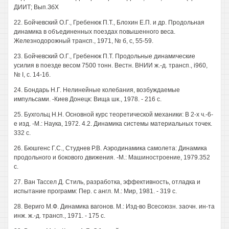
ДИИТ; Вып.ЗбХ
22. Бойчевский О.Г., Гребенюк П.Т., Блохин Е.П. и др. Продольная
динамика в объединенных поездах повышенного веса.
Железнодорожный трансп., 1971, № б, с, 55-59.
23. Бойчевский О.Г., Гребенюк П.Т. Продольные динамические
усилия в поезде весом 7500 тонн. Вестн. ВНИИ ж.-д. трансп., i960,
№ I, с. 14-16.
24. Бондарь Н.Г. Нелинейные колебания, возбуждаемые
импульсами. -Киев Донецк: Вища шк., 1978. - 216 с.
25. Бухгольц H.H. Основной курс теоретической механики: В 2-х ч.-6-
е изд. -М.: Наука, 1972. 4.2. Динамика системы материальных точек.
332 с.
26. Бюшгенс Г.С., Студнев Р.В. Аэродинамика самолета: Динамика
продольного и бокового движения. -М.: Машиностроение, 1979.352
с.
27. Ван Тассел Д. Стиль, разработка, эффективность, отладка и
испытание программ: Пер. с англ. М.: Мир, 1981. - 319 с.
28. Вериго М.Ф. Динамика вагонов. М.: Изд-во Всесоюзн. заочн. ин-та
инж. ж.-д. трансп., 1971. - 175 с.