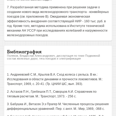
7. Разработанная методика применена при решении задачи о
создании нового вида железнодорожного транспорта - конвейерных
поездов (см. приложение В). Ожидаемая экономическая
эффективность внедрения соответствующей НИР - 160 тыс. руб. в
год. Кроме того, методика использована в Институте технической
механики АН УССР при исследованиях колебаний и нагруженности
железнодорожных поездов.
Библиография
Поляков, Владислав Александрович, диссертация по теме Подвижной
состав железных дорог, тяга поездов и электрификация
1. Андриевский С.М., Крылов В.А. Сход колеса с рельса. В кн.:
Исследования в области динамики и прочности локомотивов. М.:
Транспорт, 1969, с. 20-41. (Тр. ЦНИИ ШС; вып. 393).
2. Астахов П.Н., Гребешок П.Т., Скворцов А.И. Справочник по
тяговым расчетам. М.: Транспорт, 1973. - 256 с.
3. Бабушка И., Витасек Э.э Прагер М. Численные процессы решения
дифференциальных уравнений: Пер. с англ. М.: Мир, 1969, -368 с.