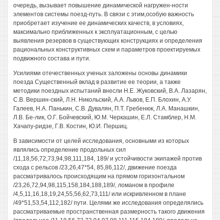
очередь, вызывает повышение динамической нагружен-ности
элементов системы поезд-путь. В связи с этим,особую важность
приобретает изучение ее динамических качеств, в условиях,
максимально приближенных к эксплуатационным, с целью
выявления резервов в существующих конструкциях и определения
рациональных конструктивных схем и параметров проектируемых
подвижного состава и пути.
Усилиями отечественных ученых заложены основы динамики
поезда Существенный вклад в развитие ее теории, а также
методики поездных испытаний внесли Н.Е. Жуковский, В.А. Лазарян,
C.B. Вершин-ский, Л.Н. Никольский, A.A. Львов, Е.П. Блохин, А.У.
Галеев, H.A. Панькин, C.B. Дувалян, П.Т. Гребенюк, Л.А. Манашкин,
Л.В. Бе-лик, О.Г. Бойчевский, Ю.М. Черкашин, Е.Л. Стамблер, Н.М.
Хачапу-ридзе, Г.В. Костин, Ю.И. Першиц.
В зависимости от целей исследования, основными из которых
являлись определение продольных сил
/11,18,56,72,73,94,98,111,184, 189/ и устойчивости экипажей против
схода с рельсов /23,26,47*54, 85,86,112/, движение поезда
рассматривалось происходящим на прямом горизонтальном
/23,26,72,94,98,115,158,184,188,189/, ломаном в профиле
/4,5,11,16,18,19,24,55,56,62,73,111/ или искривленном в плане
/49*51,53,54,112,182/ пути. Целями же исследования определялись
рассматриваемые пространственная размерность такого движения