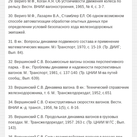
29. Вериго М.Ф., Коган А.Я. Об устойчивости движения колеса по
рельсу. Вестн. ВНИИ вагоностроения, 1965, № 4, с. 3-7.
30. Вериго М.Ф., Лазарян В.А., Стамблер ЕЛ. Об одном возможном
способе автоматизации обработки опытных данных при
определении условий безопасного хода железнодорожных
экипажей.
31. В кн.: Вопросы динамики подвижного состава и применение
математических машин. M.i Транспорт, 1970, с. 15-19. (Тр. ДИИГ;
Вып. 84).
32. Вершинский C.B. Восьмиосные вагоны основа перспективного
парка. - В кн.: Проблемы динамики и надежности перспективных
вагонов. М.: Транспорт, 1981, с. 137-140. (Тр. ЦНИИ М-ва путей
сообщ.; Вып. 639).
33. Вершинский C.B. Динамика вагона. В кн.: Технический справочник
железнодорожника, т. б. М.: Трансжелдориздат, 1952, с.651
34. Вершинский C.B. О конструктивных скоростях вагонов. Вестн.
ВНИИ ж.-д. трансп., 1956, № 1(5), с. 8-16.
35. Вершинский C.B. Продольная динамика вагонов в грузовых
поездах. М.: Трансжелдориздат, 1957. 263 с. (Тр. ЦНИИ M ГС ; Вып.
143).