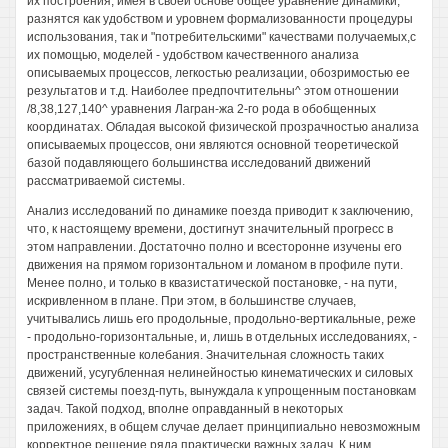
их построения, имея в своей основе общее уравнение динамики,
разнятся как удобством и уровнем формализованности процедуры
использования, так и "потребительскими" качествами получаемых,с
их помощью, моделей - удобством качественного анализа
описываемых процессов, легкостью реализации, обозримостью ее
результатов и т.д. Наиболее предпочтительны^ этом отношении
/8,38,127,140^ уравнения Лагран-жа 2-го рода в обобщенных
координатах. Обладая высокой физической прозрачностью анализа
описываемых процессов, они являются основной теоретической
базой подавляющего большинства исследований движений
рассматриваемой системы.
Анализ исследований по динамике поезда приводит к заключению,
что, к настоящему времени, достигнут значительный прогресс в
этом направлении. Достаточно полно и всесторонне изучены его
движения на прямом горизонтальном и ломаном в профиле пути.
Менее полно, и только в квазистатической постановке, - на пути,
искривленном в плане. При этом, в большинстве случаев,
учитывались лишь его продольные, продольно-вертикальные, реже
- продольно-горизонтальные, и, лишь в отдельных исследованиях, -
пространственные колебания. Значительная сложность таких
движений, усугубленная нелинейностью кинематических и силовых
связей системы поезд-путь, вынуждала к упрощенным постановкам
задач. Такой подход, вполне оправданный в некоторых
приложениях, в общем случае делает принципиально невозможным
корректное решение ряда практически важных задач. К ним