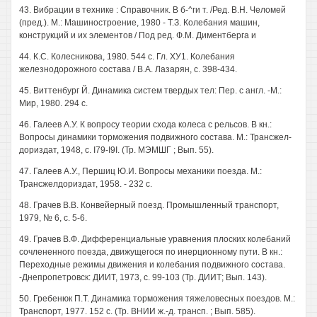
43. Вибрации в технике : Справочник. В б-^ги т. /Ред. В.Н. Челомей
(пред.). М.: Машиностроение, 1980 - Т.З. Колебания машин,
конструкций и их элементов / Под ред. Ф.М. Диментберга и
44. К.С. Колесникова, 1980. 544 с. Гл. ХУ1. Колебания
железнодорожного состава / В.А. Лазарян, с. 398-434.
45. Виттенбург Й. Динамика систем твердых тел: Пер. с англ. -М.:
Мир, 1980. 294 с.
46. Галеев А.У. К вопросу теории схода колеса с рельсов. В кн.:
Вопросы динамики торможения подвижного состава. М.: Трансжел-
дориздат, 1948, с. I79-I9I. (Тр. МЭМШГ ; Вып. 55).
47. Галеев А.У., Першиц Ю.И. Вопросы механики поезда. М.:
Трансжелдориздат, 1958. - 232 с.
48. Грачев В.В. Конвейерный поезд. Промышленный транспорт,
1979, № 6, с. 5-6.
49. Грачев В.Ф. Дифференциальные уравнения плоских колебаний
сочлененного поезда, движущегося по инерционному пути. В кн.:
Переходные режимы движения и колебания подвижного состава.
-Днепропетровск: ДИИТ, 1973, с. 99-103 (Тр. ДИИТ; Вып. 143).
50. Гребенюк П.Т. Динамика торможения тяжеловесных поездов. М.:
Транспорт, 1977. 152 с. (Тр. ВНИИ ж.-д. трансп. ; Вып. 585).