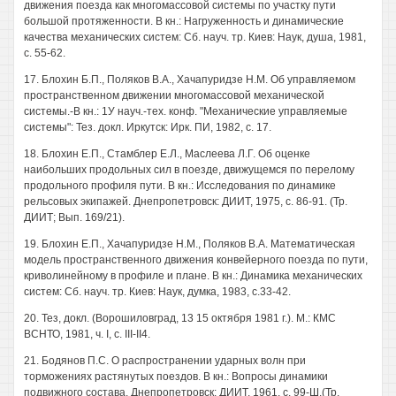
движения поезда как многомассовой системы по участку пути
большой протяженности. В кн.: Нагруженность и динамические
качества механических систем: Сб. науч. тр. Киев: Наук, душа, 1981,
с. 55-62.
17. Блохин Б.П., Поляков В.А., Хачапуридзе Н.М. Об управляемом
пространственном движении многомассовой механической
системы.-В кн.: 1У науч.-тех. конф. "Механические управляемые
системы": Тез. докл. Иркутск: Ирк. ПИ, 1982, с. 17.
18. Блохин Е.П., Стамблер Е.Л., Маслеева Л.Г. Об оценке
наибольших продольных сил в поезде, движущемся по перелому
продольного профиля пути. В кн.: Исследования по динамике
рельсовых экипажей. Днепропетровск: ДИИТ, 1975, с. 86-91. (Тр.
ДИИТ; Вып. 169/21).
19. Блохин Е.П., Хачапуридзе Н.М., Поляков В.А. Математическая
модель пространственного движения конвейерного поезда по пути,
криволинейному в профиле и плане. В кн.: Динамика механических
систем: Сб. науч. тр. Киев: Наук, думка, 1983, с.33-42.
20. Тез, докл. (Ворошиловград, 13 15 октября 1981 г.). M.: КМС
ВСНТО, 1981, ч. I, с. III-II4.
21. Бодянов П.С. О распространении ударных волн при
торможениях растянутых поездов. В кн.: Вопросы динамики
подвижного состава. Днепропетровск: ДИИТ, 1961, с. 99-Ш.(Тр.