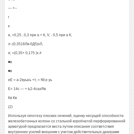
— +--
г
к
и, =0,25...0,3 при а < К, V, - 0,5 при а К,
л:-(0,3518Лв-0Д5)хЛ,
я; =(0,35+ 0,175 )х /г
■в
■в
еЕ = а-2куьаъ <т, = !М,е уь
Е= 14с — + Ь2-4сахЯв
Кв Кв
(2)
Используя гипотезу плоских сечений, оценку несущей способности
железобетонных колонн со стальной коробчатой перфорированной
арматурой предлагается веста путем описания соответствия
внутренних усилий внешним с учетом действительных диаграмм