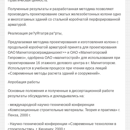
Практическая ценность.
Полученные результаты и разработанная методика позволяют
производить проектирование сжатых железобетонных колони одно
и многоэтажных зданий со стальной коробчатой перфорированной
арматурой.
Реализация ре?уЯтатрв ра^рты,
Предлагаемая методика проектирования и изготовления колонн с
продольной коробчатой арматурой принята для проектирования
ОАО Магнитогорскгражданшоект>> и ОАО «Магнитогорский
Гипромез», одобрена ОАО «магнитострой» для использования при
проектировании 16 этажного делового центра в г. Магнитогорске.
Используется в учебном процессе при чтении курса лекций
«Современные методы расчета зданий и сооружений».
Апробация работы
Основные положения и полученные в диссертационной работе
результаты обсуждались и докладывались на:
- международной научно-технической конференции
«Композиционные строительные материалы. Теория и практика» г.
Пенза, 2000 г.
- Научно-технической конференции «Современные технологии в
строительстве», г. Кишенеу, 2000 г.