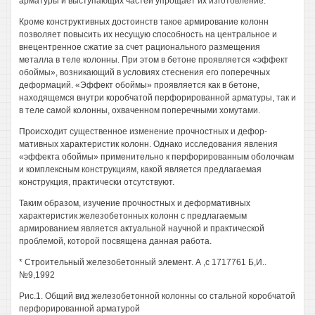
арматуры и выступающих частей упрощает их изготовление.
Кроме конструктивных достоинств такое армирование колонн
позволяет повысить их несущую способность на центральное и
внецентренное сжатие за счет рационального размещения
металла в теле колонны. При этом в бетоне проявляется «эффект
обоймы», возникающий в условиях стеснения его поперечных
деформаций. «Эффект обоймы» проявляется как в бетоне,
находящемся внутри коробчатой перфорированной арматуры, так и
в теле самой колонны, охваченном поперечными хомутами.
Происходит существенное изменение прочностных и дефор-
мативных характеристик колонн. Однако исследования явления
«эффекта обоймы» применительно к перфорированным оболочкам
и комплексным конструкциям, какой является предлагаемая
конструкция, практически отсутствуют.
Таким образом, изучение прочностных и деформативных
характеристик железобетонных колонн с предлагаемым
армированием является актуальной научной и практической
проблемой, которой посвящена данная работа.
* Строительный железобетонный элемент. А ,с 1717761 Б,И..
№9,1992
Рис.1. Общий вид железобетонной колонны со стальной коробчатой
перфорированной арматурой