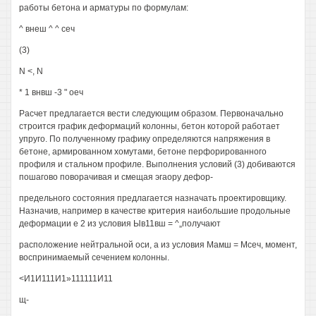
работы бетона и арматуры по формулам:
^ внеш ^ ^ сеч
(3)
N <, N
* 1 внвш -3 " оеч
Расчет предлагается вести следующим образом. Первоначально
строится график деформаций колонны, бетон которой работает
упруго. По полученному графику определяются напряжения в
бетоне, армированном хомутами, бетоне перфорированного
профиля и стальном профиле. Выполнения условий (3) добиваются
пошагово поворачивая и смещая эгаору дефор-
предельного состояния предлагается назначать проектировщику.
Назначив, например в качестве критерия наибольшие продольные
деформации е 2 из условия Ыв11вш = ^„получают
расположение нейтральной оси, а из условия Мамш = Мсеч, момент,
воспринимаемый сечением колонны.
<И1И111И1»111111И11
щ-