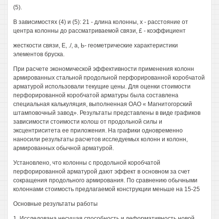
(5).
В зависимостях (4) и (5): 21 - длина колонны, х - расстояние от
центра колонны до рассматриваемой связи, £ - коэффициент
жесткости связи, Е, ./, а, Ь- геометрические характеристики
элементов бруска.
При расчете экономической эффективности применения колонн
армированных стальной продольной перфорированной коробчатой
арматурой использовали текущие цены. Для оценки стоимости
перфорированной коробчатой арматуры была составлена
специальная калькуляция, выполненная ОАО « Магнитогорский
штамповочный завод». Результаты представлены в виде графиков
зависимости стоимости колош от продольной силы и
эксцентриситета ее приложения. На графики одновременно
наносили результаты расчетов исследуемых колонн и колонн,
армированных обычной арматурой.
Установлено, что колонны с продольной коробчатой
перфорированной арматурой дают эффект в основном за счет
сокращения продольного армирования. По сравнению обычными
колоннами стоимость предлагаемой конструкции меньше на 15-25
Основные результаты работы
1. Исследована несущая способность и деформативность новой