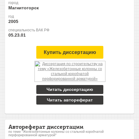
город
Магнитогорск
год
2005
специальность ВАК РФ
05.23.01
Купить диссертацию
Читать диссертацию
Читать автореферат
Автореферат диссертации
по теме "Железобетонные колонны со стальной коробчатой
перфорированной арматурой"