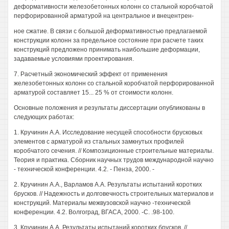
деформативности железобетонных колонн со стальной коробчатой
перфорированной арматурой на центральное и внецентрен-
ное сжатие. В связи с большой деформативностью предлагаемой
конструкции колонн за предельное состояние при расчете таких
конструкций предложено принимать наибольшие деформации,
задаваемые условиями проектирования.
7. Расчетный экономический эффект от применения
железобетонных колонн со стальной коробчатой перфорированной
арматурой составляет 15... 25 % от стоимости колонн.
Основные положения и результаты диссертации опубликованы в
следующих работах:
1. Кручинин A.A. Исследование несущей способности брусковых
элементов с арматурой из стальных замкнутых профилей
коробчатого сечения. // Композиционные строительные материалы.
Теория и практика. Сборник научных трудов международной научно
- технической конференции. 4.2. - Пенза, 2000. -
2. Кручинин A.A., Варламов A.A. Результаты испытаний коротких
брусков. // Надежность и долговечность строительных материалов и
конструкций. Материалы межвузовской научно -технической
конференции. 4.2. Волгоград, ВГАСА, 2000. -С. .98-100.
3. Кручинин A.A. Результаты испытаний коротких брусков. //