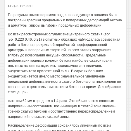
БВЦ-3 125 330
По результатам экспериментов для последующего анализа были
построены графики продольных и поперечных деформаций бетона
и арматуры, эпюры выгибов и продольных деформаций.
Во всех рассмотренных случаях внецентренного сжатия (ео/
Ъо=0,223 0,46, 0,91) в опытных образцах наблюдалась совместная
работа бетона, продольной коробчатой перфорированной
арматуры и поперечных стержней на всех этапах загружения,
вплоть до исчерпания несущей способности. Предельные
деформации краевых волокон бетона наиболее сжатой грани
опытных колонн находились в зависимости от величины
эксцентриситета приложенной силы. В случаях больших
эксцентриситетов имело место значительное увеличение
предельной деформатив-ности сжатого бетона опытных колонн по
сравнению с центральным сжатием бетонных призм. Для образцов
с эксцешри-
ситетом 62 мм в среднем в 1,4 раза. Это объясняется сложным
напряженным состоянием, возникающим в сжатой зоне внецен-
тренно сжатых брусков и соответственно перераспределением
напряжений по высоте сжатой зоны.
Распределение деформаций сохранялось линейным по всей
высоте сечения образцов на разных этапах загружения, что