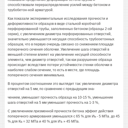
способствовали перераспределению усилий между бетоном и
трубобетон-ной арматурой.
Как показали экспериментальные исследования прочности и
деформэтивности образцов в виде стальной коробчатой
перфорированной трубы, заполненных бетоном (образцы 2-ой
серии), с увеличением диаметра перфорированных отверстий,
значительно уменьшается несущая способность трубооетонных
образцов, что в первую очередь связано со снижением площади
поперечного сечения оболочки. Увеличение шага отверстий в
меньшей степени влияет на увеличение несущей способности
элемента, чем диаметр отверстий, так как разрушение образца
происходит вследствие потери устойчивости стенки оболочки в
наиболее слабом сечении, то есть в месте, где площадь
поперечного сечения минимальна.
В процентом соотношении это выглядит так: увеличение диаметра
отверстий на 5 мм, по сравнению с предыдущим зна-
чением, уменьшает прочность образца на 10-15 %, уменьшение
шага отверстий на 5 мм уменьшает прочность на 1-3 %,
С увеличением лризменной прочности бетона эффект действия
поперечного армирования уменьшался с 65 % для Иь - 5 МПа. до 45
% для Кь = 32 МПа и 40 % для Иъ » 45 МПа.