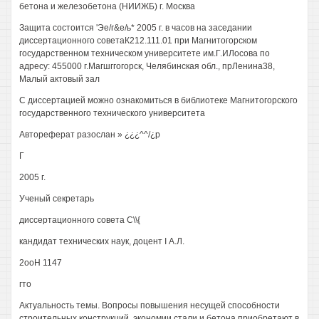
бетона и железобетона (НИИЖБ) г. Москва
Защита состоится 'Эе/г&е/ь* 2005 г. в часов на заседании
диссертационного советаК212.111.01 при Магнитогорском
государственном техническом университете им.Г.ИЛосова по
адресу: 455000 г.Магшггогорск, Челябинская обл., прЛенина38,
Малый актовый зал
С диссертацией можно ознакомиться в библиотеке Магнитогорского
государственного технического университета
Автореферат разослан » ¿¿¿^^/¿р
Г
2005 г.
Ученый секретарь
диссертационного совета С\\{
кандидат технических наук, доцент I А.Л.
2ооН 1147
гто
Актуальность темы. Вопросы повышения несущей способности
строительных конструкций, экономии стали и бетона приобретают в