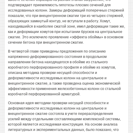
подтверждает приемлемость гипотезы плоских сечений для
исследованных колонн. Замеры деформаций поперечных стержней
показали, что при внецентренном сжатии три из четырех стержней,
образующих замкнутый контур, не вступали в работу. Хомут,
находившийся в наиболее сжатой зоне, имел деформации такие же,
как и деформации хомутов при испытании брусков на центральное
сжатие. Это исключило проявление «эффекта обоймы» в основном
сечении бетона при внецентренном сжатии.
В четвертой главе приведены предложения по описанию
напряженно-деформированного состояния в продольном
направлении бетона находящегося в обойме из стального
коробчатого перфорированного профиля и обойме из хомутов,
описана методика проверки несущей способности и
деформативности исследуемых колонн на центральное и
внецентренное сжатие, а также проведена оценка экономической
эффективности применения железобетонных колонн со стальной
коробчатой перфорированной арматурой.
Основная идея методики проверки несущей способности и
деформативности исследуемых колонн на центральное и
внецентренное сжатие состояла в учете перераспределения
усилий между отдельными составляющими комплексной системы,
которой является исследуемая конструкция. На основе анализа
литературных и экспериментальных данных, было показано, что