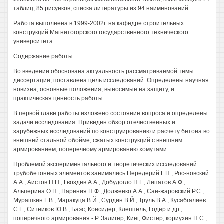
таблиц, 85 рисунков, списка литературы из 94 наименований.
Работа выполнена в 1999-2002г. на кафедре строительных
конструкций Магнитогорского государственного технического
университета.
Содержание работы
Во введении обоснована актуальность рассматриваемой темы
диссертации, поставлена цель исследований. Определены научная
новизна, основные положения, выносимые на защиту, и
практическая ценность работы.
В первой главе работы изложено состояние вопроса и определены
задачи исследования. Приведен обзор отечественных и
зарубежных исследований по конструированию и расчету бетона во
внешней стальной обойме, сжатых конструкций с внешним
армированием, поперечному армированию хомутами.
Проблемой экспериментального и теоретических исследований
трубобетонных элементов занимались Передерий Г.П., Рос-новский
A.A., Аистов H.H., Гвоздев A.A., Добудогло Н.Г., Липатов А.Ф.,
Альперина О.Н., Нарения Н.Ф., Долженко A.A., Сан-жаровский P.C.,
Мурашкин Г.В., Маракуца В.Й., Сурдин В.Й., Труль В.А., Кусябгалиев
С.Г., Ситников Ю.В., Баэс, Консидер, Клеппель, Годер и др.;
поперечного армирования - Р. Залигер, Кинг, Фистер, кориухин Н.С.,