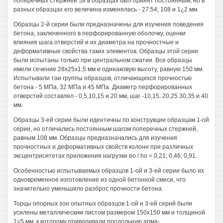
поперечных стержней Sx в образцах был принят постоянным, но в
разных образцах его величина изменялась - 27:54; 108 и 1¿2 мм.
Образцы 2-й серии были предназначены для изучения поведения
бетона, заключенного в перфорированную оболочку, оценки
влияния шага отверстий и их диаметра на прочностные и
деформативные свойства таких элементов. Образцы этой серии
были испытаны только при центральном сжатии. Все образцы
имели сечение 28x25x1,5 мм и одинаковую высоту, равную 150 мм.
Испытывали таи группы образцов, отличающихся прочностью
бетона - 5 МПа, 32 МПа и 45 МПа. Диаметр перфорированных
отверстий составлял - 0,5,10,15 и 20 мм, шаг -10,15, 20,25 30,35 и 40
мм.
Образцы 3-ей серии были идентичны по конструкции образцам 1-ой
серии, но отличались постоянным шагом поперечных стержней,
равным 108 мм. Образцы предназначались для изучения
прочностных и деформативных свойств колонн при различных
эксцентриситетах приложения нагрузки ео / ho = 0,21; 0,46; 0,91.
Особенностью испытываемых образцов 1-ой и 3-ей серии было их
одновременное изготовление из одной бетонной смеси, что
значительно уменьшило разброс прочности бетона.
Торцы опорных зон опытных образцов 1-ой и 3-ей серий были
усилены металлическим листом размером 150x150 мм и толщиной
1=5 мм, к которому приваривали продольную арма-