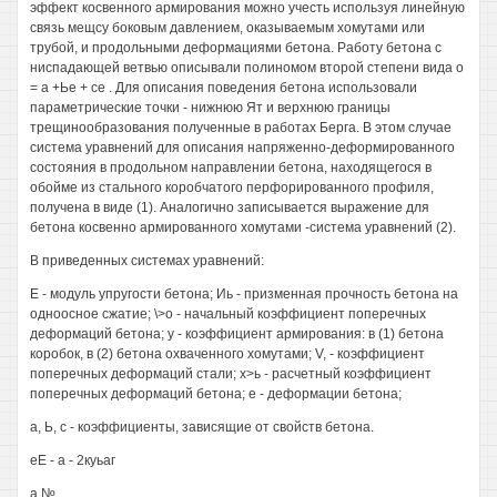
эффект косвенного армирования можно учесть используя линейную
связь мещсу боковым давлением, оказываемым хомутами или
трубой, и продольными деформациями бетона. Работу бетона с
ниспадающей ветвью описывали полиномом второй степени вида о
= а +Ье + се . Для описания поведения бетона использовали
параметрические точки - нижнюю Ят и верхнюю границы
трещинообразования полученные в работах Берга. В этом случае
система уравнений для описания напряженно-деформированного
состояния в продольном направлении бетона, находящегося в
обойме из стального коробчатого перфорированного профиля,
получена в виде (1). Аналогично записывается выражение для
бетона косвенно армированного хомутами -система уравнений (2).
В приведенных системах уравнений:
Е - модуль упругости бетона; Иь - призменная прочность бетона на
одноосное сжатие; \>о - начальный коэффициент поперечных
деформаций бетона; у - коэффициент армирования: в (1) бетона
коробок, в (2) бетона охваченного хомутами; V, - коэффициент
поперечных деформаций стали; х>ь - расчетный коэффициент
поперечных деформаций бетона; е - деформации бетона;
а, Ь, с - коэффициенты, зависящие от свойств бетона.
еЕ - а - 2куьаг
а №