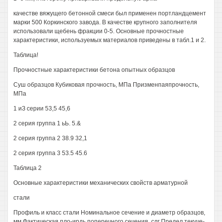
качестве вяжущего бетонной смеси был применен портландцемент
марки 500 Коркинского завода. В качестве крупного заполнителя
использовали щебень фракции 0-5. Основные прочностные
характеристики, используемых материалов приведены в табл.1 и 2.
Таблица!
Прочностные характеристики бетона опытных образцов
Суш образцов Кубиковая прочность, МПа Призменпаяпрочность,
МПа
1 иЗ серии 53,5 45,6
2 серия группа 1 ьЬ. 5.&
2 серия группа 2 38.9 32,1
2 серия группа 3 53.5 45.6
Таблица 2
Основные характеристики механических свойств арматурной
стали
Профиль и класс стали Номинальное сечение и диаметр образцов,
мм Фактическая пло-ирдь поперечного сечения, слг Предел текуче-