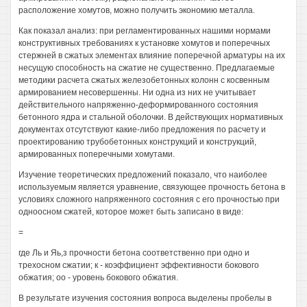
расположение хомутов, можно получить экономию металла.
Как показал анализ: при регламентированных нашими нормами
конструктивных требованиях к установке хомутов и поперечных
стержней в сжатых элементах влияние поперечной арматуры на их
несущую способность на сжатие не существенно. Предлагаемые
методики расчета сжатых железобетонных колонн с косвенным
армированием несовершенны. Ни одна из них не учитывает
действительного напряженно-деформированного состояния
бетонного ядра и стальной оболочки. В действующих нормативных
документах отсутствуют какие-либо предложения по расчету и
проектированию трубобетонных конструкций и конструкций,
армированных поперечными хомутами.
Изучение теоретических предложений показало, что наиболее
используемым является уравнение, связующее прочность бетона в
условиях сложного напряженного состояния с его прочностью при
одноосном сжатей, которое может быть записано в виде:
=
где Ль и Яь,з прочности бетона соответственно при одно и
трехосном сжатии; к - коэффициент эффективности бокового
обжатия; оо - уровень бокового обжатия.
В результате изучения состояния вопроса выделены пробелы в