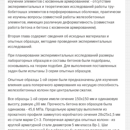
изучении элементов с косвенным армированием: - отсутствие
экспериментальных и теоретических исследований работы тру-
бобетошшх элементов в перфорированных оболочках, практически
не изучены вопросы совместной работы железобетонных
элементов, имеющих различную деформативность (совместная
работа бетона и бетона с косвенном армированием).
Вторая глава содержит сведения об исходных материалах и
опытных образцах, методике проведения экспериментальных
исследований.
При планировании экспериментальных исследований размеры
лабораторных образцов и составы бетонов были подобраны,
основываясь на теории подобия. Для выполнения поставленных
задач были испытаны 3 серии опытных образцов.
Опытные образцы 1-ой серии были предназначены для изучения
влияния шага поперечного армирования на несущую способность
железобетонных колонн при центральном сжатии.
Все образцы 1-ой серии имели сечение 150x150 мм и одинаковую
высоту, равную ¿00 мм. Прочность бетона всех образцов была
одинакова - 45,6 МПа. Продольную арматуру выполняли из
прокатного профиля замкнутого коробчатого сечения 28x25x1,5 мм
из стали марки Ст-3. Поперечная арматура опытных колонн - из
круглой арматурной стали диаметром 5 мм класса Вр-1. Шаг