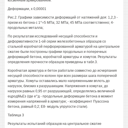
косвенным армированием.
Деформации, х 0,00001
Рис.2. Графики зависимости деформаций от натяжений доя: 1,2,3 -
призм из бетона с 1^=5 МПа; 32 МПа; 45 МПа соответственно; 4-
продольных металла;
По результатам исследований несущей способности и
деформативности 1-ой серии железобетонных образцов со
стальной коробчатой перфорированной арматурой на центральное
сжатие были построены графики продольных и поперечных
деформаций бетона, коробчатой арматуры и хомутов. Результаты
определения прочности образцов приведены в табл.3.
Коробчатая арматура и бетон работали совместно до исчерпания
несущей способности колонн при всех размерах шага поперечной
арматуры. Хомуты оставались мало напряженными вплоть до
нагрузок, близких к разрушающим. Напряжения в хомутах, до
нагрузок равных 0,95 от разрушающей, определялись величиной
ецродМьЕз (где е^д - продольные деформации бетона в момент
измерения напряжений в арматуре; - коэффициент Пуассона
бетона, равный 0,2; Е8- модуль упругости стали).
Таблица 3
Результаты испытаний образцов на центральное сжатие