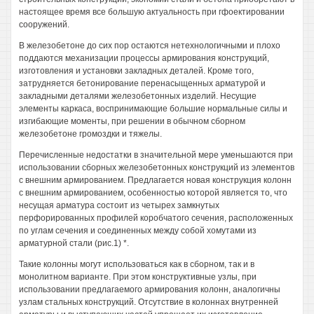
настоящее время все большую актуальность при гфоектировании
сооружений.
В железобетоне до сих пор остаются нетехнологичными и плохо
поддаются механизации процессы армирования конструкций,
изготовления и установки закладных деталей. Кроме того,
затрудняется бетонирование перенасыщенных арматурой и
закладными деталями железобетонных изделий. Несущие
элементы каркаса, воспринимающие большие нормальные силы и
изгибающие моменты, при решении в обычном сборном
железобетоне громоздки и тяжелы.
Перечисленные недостатки в значительной мере уменьшаются при
использовании сборных железобетонных конструкций из элементов
с внешним армированием. Предлагается новая конструкция колонн
с внешним армированием, особенностью которой является то, что
несущая арматура состоит из четырех замкнутых
перфорированных профилей коробчатого сечения, расположенных
по углам сечения и соединенных между собой хомутами из
арматурной стали (рис.1) *.
Такие колонны могут использоваться как в сборном, так и в
монолитном варианте. При этом конструктивные узлы, при
использовании предлагаемого армирования колонн, аналогичны
узлам стальных конструкций. Отсутствие в колоннах внутренней