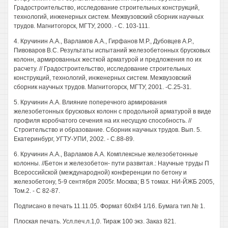
Градостроительство, исследование строительных конструкций,
технологий, инженерных систем. Межвузовский сборник научных
трудов. Магнитогорск, МГТУ, 2000. - С. 103-111.
4. Кручинин A.A., Варламов A.A., Гирфанов М.Р., Дубовцев А.Р.,
Пивоваров B.C. Результаты испытаний железобетонных брусковых
колонн, армированных жесткой арматурой и предложения по их
расчету. // Градостроительство, исследование строительных
конструкций, технологий, инженерных систем. Межвузовский
сборник научных трудов. Магнитогорск, МГТУ, 2001. -С.25-31.
5. Кручинин A.A. Влияние поперечного армирования
железобетонных брусковых колонн с продольной арматурой в виде
профиля коробчатого сечения на их несущую способность. //
Строительство и образование. Сборник научных трудов. Вып. 5.
Екатеринбург, УГТУ-УПИ, 2002. - С.88-89.
6. Кручинин A.A., Варламов A.A. Комплексные железобетонные
колонны. //Бетон и железобетон- пути развитая.: Научные труды П
Всероссийской (международной) конференции по бетону и
железобетону, 5-9 сентября 2005г. Москва; В 5 томах. НИ-ЙЖБ 2005,
Том.2. - С 82-87.
Подписано в печать 11.11.05. Формат 60x84 1/16. Бумага тип.№ 1.
Плоская печать. Усл.печ.л.1,0. Тираж 100 экз. Заказ 821.