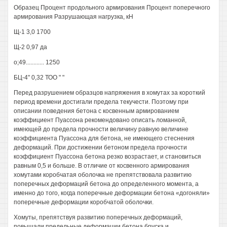
Образец Процент продольного армирования Процент поперечного
армирования Разрушающая нагрузка, кН
Щ-1 3,0 1700
Щ-2 0,97 да
о;49............ 1250
БЦ-4" 0,32 ТОО " "
Перед разрушением образцов напряжения в хомутах за короткий
период времени достигали предела текучести. Поэтому при
описании поведения бетона с косвенным армированием
коэффициент Пуассона рекомендовано описать ломанной,
имеющей до предела прочности величину равную величине
коэффициента Пуассона для бетона, не имеющего стеснения
деформаций. При достижении бетоном предела прочности
коэффициент Пуассона бетона резко возрастает, и становиться
равным 0,5 и больше. В отличие от косвенного армирования
хомутами коробчатая оболочка не препятствовала развитию
поперечных деформаций бетона до определенного момента, а
именно до того, когда поперечные деформации бетона «догоняли»
поперечные деформации коробчатой оболочки.
Хомуты, препятствуя развитию поперечных деформаций,
повышали предельные деформации бетона бруска и