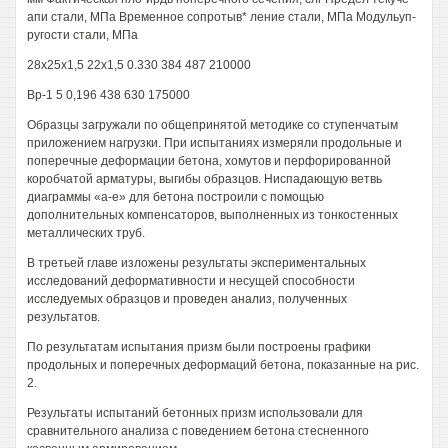
апи стали, МПа Временное сопротыв* ление стали, МПа Модульуп-
ругости стали, МПа
28x25x1,5 22x1,5 0.330 384 487 210000
Вр-1 5 0,196 438 630 175000
Образцы загружали по общепринятой методике со ступенчатым
приложением нагрузки. При испытаниях измеряли продольные и
поперечные деформации бетона, хомутов и перфорированной
коробчатой арматуры, выгибы образцов. Ниспадающую ветвь
диаграммы «а-е» для бетона построили с помощью
дополнительных компенсаторов, выполненных из тонкостенных
металлических труб.
В третьей главе изложены результаты экспериментальных
исследований деформативности и несущей способности
исследуемых образцов и проведен анализ, полученных
результатов.
По результатам испытания призм были построены графики
продольных и поперечных деформаций бетона, показанные на рис.
2.
Результаты испытаний бетонных призм использовали для
сравнительного анализа с поведением бетона стесненного