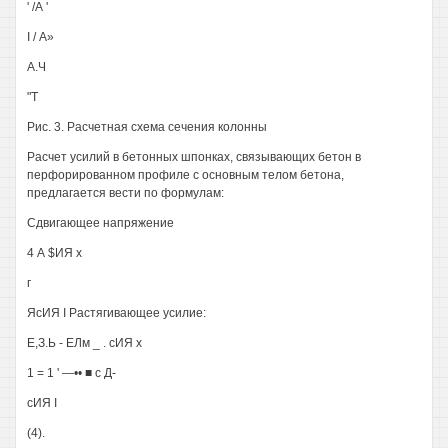
' /А '
I / А»
А.Ч
"Т
Рис. 3. Расчетная схема сечения колонны
Расчет усилий в бетонных шпонках, связывающих бетон в
перфорированном профиле с основным телом бетона,
предлагается вести по формулам:
Сдвигающее напряжение
4 А $ИЯ х
г
ЯсИЯ I Растягивающее усилие:
Е,З.Ь - ЕЛм _ . сИЯ х
1 = 1 ' —•• ■ с Д-
сИЯ I
(4).