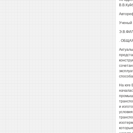
В.В.Куй
Автореф
Ученый 
Э.В.ФИ
. ОБЩА
Актуаль
предста
констру
сочетан
эксплуа
способа
На юге 
началас
промышл
транспо
и изгот
условия
транспо
изотерм
которые