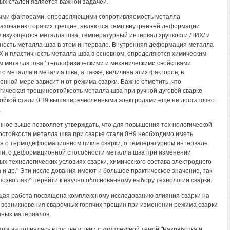
ых сталей является важной задачей.
ми факторами, определяющими сопротивляемость металла
зованию горячих трещин, являются темп внутренней деформации
лизующегося металла шва, температурный интервал хрупкости /ТИХ/ и
ность металла шва в этом интервале. Внутренняя деформация металла
Х и пластичность металла шва в основном, определяются химическим
м металла шва,' теплофизическими и механическими свойствами
го металла и металла шва, а также, величина этих факторов, в
енной мере зависит и от режима сварки. Важно отметить, что
гическая трещиноотойкооть металла шва при ручной дуговой сварке
ойкой стали 0Н9 вышеперечисленными электродами еще не достаточно
.
ное выше позволяет утверждать, что для повышения тех нологической
стойкости металла шва при сварке стали 0Н9 необходимо иметь
я о термодеформационном цикле сварки, о температурном интервале
ти, о деформационной способности металла шва при изменении
ых технологических условиях сварки, химического состава электродного
 и др." Эти иссле дования имеют и большое практическое значение, так
 позво ляю^ перейти к научно обоснованному выбору технологии сварки.
ая работа посвящена комплексному исследованию влияния сварки на
 возникновения сварочных горячих трещин при изменении режима сварки
чных материалов.
ота выполнялась в соответствии с комплексной темой "Разработка и