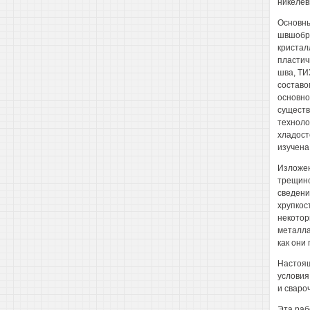
никелев
Основны
швшобра
кристал
пластич
шва, ТИ
составо
основно
существ
техноло
хладост
изучена
Изложен
трещино
сведени
хрупкос
некотор
металла
как они
Настоящ
условия
и сваро
Эта раб