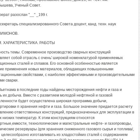
бышева, Ученый Совет.
ерат разослан "__" _199 г.
секретарь специализированного Совета доцент, канд. техн. наук
ЛИМОНОВ.
Я. ХАРАКТЕРИСТИКА. РАБОТЫ
ность темы. Современное производство сварных конструкций
вляет собой отрасль с очень' широкой номенклатурой применяемых
кционных сталей и сплавов. Его основной особенностью является
ие применения новых материалов, обладающих повышенными
тационными свойствами, с наиболее эффективными и производительными
ми сварки.
Вьетнама в последние годы найдены месторождения нефти и газа и
ь их добыча. Вместе с развитием молодой нефтяной и газовой
енности будет осуществлена широкая программа добычи,
ртировки п хранения нефти и газа. Большое значение придается расчету
овлению ответственных конструкций, предназначенных для эксплуатации в
х низких температур. К этим конструкциям относятся
ртные,емкости, технологические и магистральные нефте- и газопроводы,
ические резервуары /для хранения сниженного газового сырья и топлива/,
 целесообразно изготавливать из хладостойких сталей с содержанием