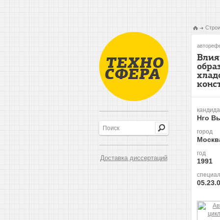
Строи
авторефе
Влия
обра
хлад
конс
кандида
Нго Вь
город
Москв
год
Доставка диссертаций
1991
специал
05.23.