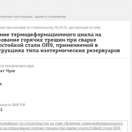
тельные конструкции, здания и сооружения
рат диссертации по строительству, 05.23.01, диссертация на тему:
ние термодеформационного цикла на
зование горячих трещин при сварке
остойкой стали ОН9, применяемой в
трукциях типа изотермических резервуаров
та технических наук
ет Чунг
а
ьность ВАК РФ
01