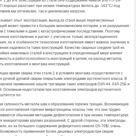
от 2 до 9%. Конструкции из стали 0Н9 /содержание никеля $%/ /ТУ-14-
7/ хорошо раоотают при низких температурах /вплоть до -162°С/ под
вием как оптических, так и циклических нагрузок.
азывает опыт эксплуатации, выход из строя выше перечисленных
кций может привести к большим экономическим потерям, а их разрушения -
ям с тяжелыми и даже с катастрофическими последствиями. Поэтому
енное изготовление и расчет с учетом не только эксплуатационного
ния, но и особенности технологии изготовления имеет важное значение в
ении надежности таких конструкций. Качество сварных соедине-'шгй из
ойких никелевых сталей в конструкциях в определяющей мере влияют
жность и работоспособность конструкций в целом, на расход металла,
ть изготовления и монтажа конструкций.
ящее время сварка этих стале;1 в условиях монтажа осуществляется с
 ручной дуговой сварки покрытыми электродами аустенитного класса. В
рокое применение нашли три марки таких электродов ОЗЛ-44, 03Л-25Б и
9. Основным недостатком при изготовлении электродов аустенитного
яштяптся по-
я склонность металла шва к образованию горячих трещин. Возникающие
ссе изготовления горячие микротрещины опасны тем, что они трудно
иваются обычными методами дефектоскопии и при низких температурах
я инициаторами хрупких разрушений. С другой стороны, эти электроды,
вило, из-за большого содержания дефицитного никеля /25-70$/, очень
 Возможность применения более дешевых электродов при сварке