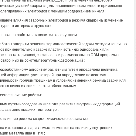
Н9 различными марками электродов л при изменении некоторых
гических условий сзарки с целью выявления возможности применышя
олегираванннх электродов с меньшим содержанием никеля ;
дование влияния сварочных электродов а режима сварки на изменение
турного интервала хрупкости ;
 новизна работы заключается в слояуышем:
работан алгоритм решении термопластической задачи методом конечных
ов применительно к сварке пластин встык /из однородных пли
ассных материалов/, составлены и реализованы на ЭВМ программа
 сварочных высокотемпературных деформаций ;
 разработанному алгоритму расчетным путем определена величина
ней деформации, учет которой при определении показателя
вляемости горячим трещинам в условиях изменения режима сварки илл
ского никла сварки являетоя обязательным.
еское значение работы:
тным путем исследована кипе гика развития внутренних деформаций
 шва в зоне высоких температур ;
но влияние режима сварки, химического состава ме-
ша и жесткости свариваемых элементов на величину внутренних
ции металла иша в ТИХ ;