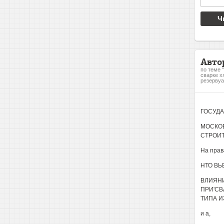
Ч
Авто
по теме 
сварке х
резервуа
ГОСУДА
МОСКОВ
СТРОИТ
На прав
НТО ВЬ
ВЛИЯНИ
ПРИ'СВ
ТИПА ИЗ
и а,