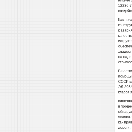
никеля 
12236-7
воздейст
Как пок
констру
к авари
качеств
иагруже
обеспеч
хладост
на.наде
стоимос
В насто
помощью
СССР ши
ЭЛ-395/
класса 
вишенна
в проце
обнаруж
являютс
как пра
дороги.