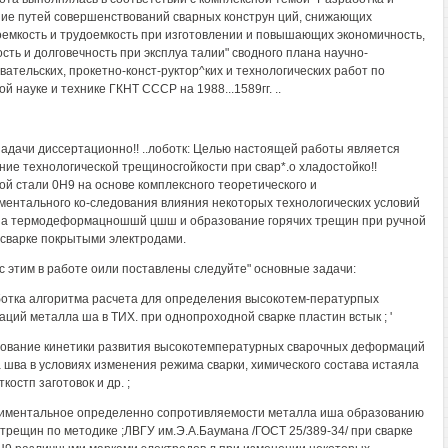
ие путей совершенствований сварных конструн ций, снижающих
емкость и трудоемкость при изготовлении и повышающих экономичность,
сть и долговечность при эксплуа талии" сводного плана научно-
вательских, прокетно-конст-руктор^ких и технологических работ по
й науке и технике ГКНТ СССР на 1988...1589гг. ..
задачи диссертационно!! ..лоботк: Целью настоящей работы является
ие технологической трещиносгойкости при свар*.о хладостойко!!
ой стали 0Н9 на основе комплексного теоретического и
ментального ко-следования влияния некоторых технологических условий
на термодеформацношшй цшш и образование горячих трещин при ручной
 сварке покрытыми электродами.
 с этим в работе оили поставлены следуйте" основные задачи:
ботка алгоритма расчета для определения высокотем-пературпых
ций металла ша в ТИХ. при однопроходной сварке пластин встык ; '
дование кинетики развития высокотемпературных сварочных деформаций
 шва в условиях изменения режима сварки, химического состава истаяла
ткостп заготовок и др. ;
риментальное определенно сопротивляемости металла иша образованию
 трещин по методике ;ЛВГУ им.Э.А.Баумана /ГОСТ 25/389-34/ при сварке