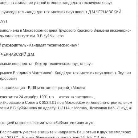
ация на соискание ученой степени кандидата технических наук
 руководитель кандидат технических наук доцент Д.М.ЧЕРНАВСКИЙ
1991
выполнена в Московском ордена Трудового Красного Знамени инженерно-
льном институте им. В.В.Куйбышева
 руководитель - Кандидат технических наук '
т ЧЕРНАВСКИЙ Д.М.
ьные оппоненты - Доктор технических паук, ст.науч
арышев Владимир Максимова' - Кандидат технических наук доцент Якушин
едорович
 организация - ВШШмонтажспецстрой, г.Москва.
состоится 24 декабря 1991 г. в __часов на заседании,
изировашюго Совета К 053.II.01 при Московском инженерно-строительном
е им.В.В.Куйбышева по адресу: 113114, г. Москва, Шлюзовая наб., 8. ауд. #
ртацией можно ознакомиться в библиотеке института
Вас принять участие в защите и направить Ваш отзыв в двух экземплярах
у: 129337, г.Москва, Ярославское шоссе, дом.26, М!<:СИ. им.