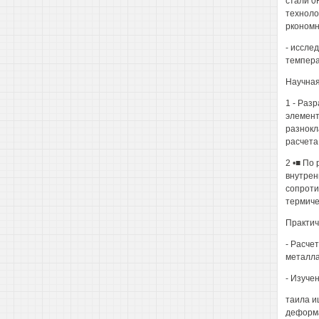
стали 0
техноло
ркономн
- иссле
темпера
Научная
1 - Раз
элемент
разнокл
расчета
2 •■ По
внутрен
сопроти
термиче
Практич
- Расче
металла
- Изуче
таила и
деформа