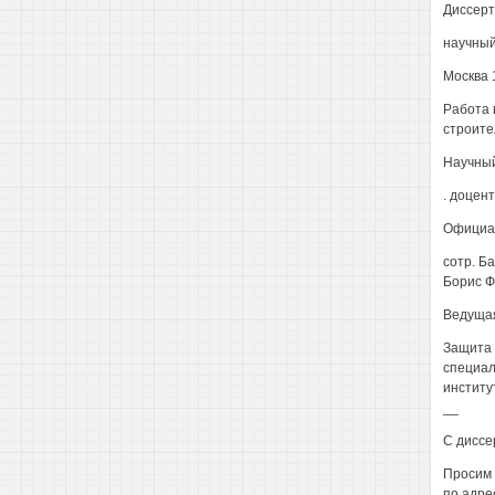
Диссерт
научный
Москва 
Работа 
строите
Научный
. доцен
Официал
сотр. Б
Борис Ф
Ведущая
Защита 
специал
институт
__
С диссе
Просим 
по адрес