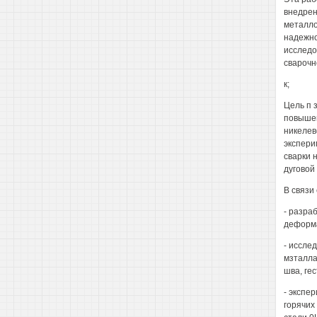
внедрен
металло
надежно
исследо
сварочно
к;
Цель п 
повышен
никелев
экспери
сварки 
дуговой
В связи
- разра
деформа
- иссле
мзталла
шва, гес
- экспе
горячих