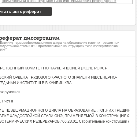
итать автореферат
реферат диссертации
"Влияние термодеформационного цикла на образование горячих трещин при
ладостойкой стали ОН9, применяемой в конструкциях типа изотермических
ров"
РСТВЕННЫЙ КОМИТЕТ ПО НАУКЕ И ШОИЕЙ ¡ЖОЛЕ РСФСР
СКИЙ ОРДЕНА ТРУДОВОГО КРАСНОГО ЗНАМЕНИ ИШСЕНЕРНО-
ЕДЬНЬЙ ИНСТИТУТ Ш.В.В.КУИБИШКВА
ах рукописи
ЕТ ЧУНГ
Е ТШВДШРМАЦИОННОГО ЦИКЛА НА ОБРАЗОВАНИЕ . ГОГ.НИХ ТРЕЩИН
АРКЕ ХЛАДОСТОЙКОЙ СТАЛИ ОНЭ, ПРИМЕНЯЕМОЙ В КОНСТРУКЦИЯХ
ОТЕРМИЧЕСКИХ РЕЗЕРВУАРОВ / 06.23.01. Строительные конструкции /