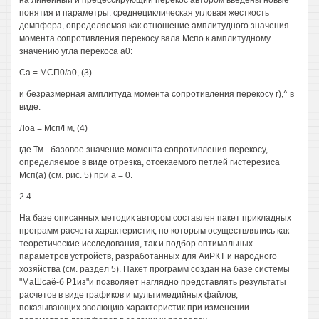
на линейный и прецессирующий перекос автором введены новые
понятия и параметры: среднециклическая угловая жесткость
демпфера, определяемая как отношение амплитудного значения
момента сопротивления перекосу вала Мспо к амплитудному
значению угла перекоса а0:
Са = МСП0/а0, (3)
и безразмерная амплитуда момента сопротивления перекосу г),^ в
виде:
Лоа = Мсп/Гм, (4)
где Тм - базовое значение момента сопротивления перекосу,
определяемое в виде отрезка, отсекаемого петлей гистерезиса
Мсп(а) (см. рис. 5) при а = 0.
2 4-
На базе описанных методик автором составлен пакет прикладных
программ расчета характеристик, по которым осуществлялись как
теоретические исследования, так и подбор оптимальных
параметров устройств, разработанных для АиРКТ и народного
хозяйства (см. раздел 5). Пакет программ создан на базе системы
"МаШсаё-б Р1из"и позволяет наглядно представлять результаты
расчетов в виде графиков и мультимедийных файлов,
показывающих эволюцию характеристик при изменении