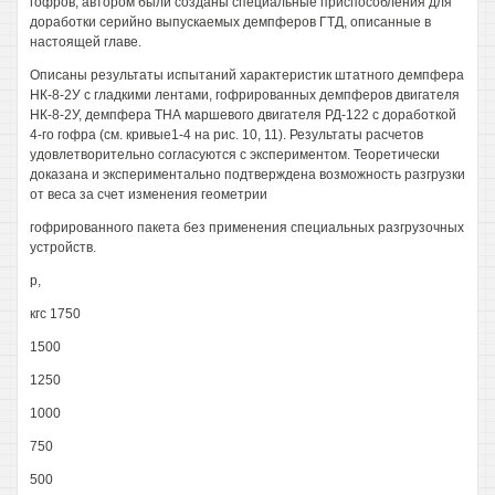
гофров, автором были созданы специальные приспособления для
доработки серийно выпускаемых демпферов ГТД, описанные в
настоящей главе.
Описаны результаты испытаний характеристик штатного демпфера
НК-8-2У с гладкими лентами, гофрированных демпферов двигателя
НК-8-2У, демпфера ТНА маршевого двигателя РД-122 с доработкой
4-го гофра (см. кривые1-4 на рис. 10, 11). Результаты расчетов
удовлетворительно согласуются с экспериментом. Теоретически
доказана и экспериментально подтверждена возможность разгрузки
от веса за счет изменения геометрии
гофрированного пакета без применения специальных разгрузочных
устройств.
р,
кгс 1750
1500
1250
1000
750
500