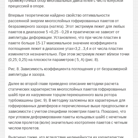
промежуточных опор многовальных двигателей с чисто конусной
прецессией в опоре.
Впервые теоретически найдено свойство оптимальности
рассеянной энергии многослойных гофрированных пакетов от
безразмерного зазора (натяга). Этот экстремум лежит для любых
пакетов в диапазоне 5 =0,25 - 0,28 и практически не зависит от
амплитуды деформации. Установлено, что при числе пластин в
пакете больше 15-17 максимальное значение коэффициента
поглощения лежит в диапазоне утах=3,2...3,4 и от числа пластин
изменяется незначительно. При этом экстремум лежит вблизи точки
(0,25; 0,25) на плоскости параметров ( 5, А) (рис. 8).
Рис. 8. Зависимость коэффициента поглощения у от безразмерной
амплитуды и зазора.
Далее во второй главе приведено описание методики расчета
статических характеристик многослойных пакетов гофрированных
шайб при их нагружении торцом перекошенного вала ротора
турбомашины (рис. 9). В методику заложены все характерные для
гофрированных демпферов и перечисленные выше предпосылки и
зависимости с учетом специфики геометрии пакета. Показано, что
при угловом деформировании пакеты кольцевых шайб с нечетным
числом пролетов (волн) значительно изотропнее пакетов с четным
числом пролетов.
Выяснено также, что вследствие нелинейности их характеристик,