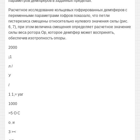
параметров демпферов в заданных пределах.
Расчетное исследование кольцевых гофрированных демпферов с
переменными параметрами гофров показало, что петли
гистерезиса смещены относительно нулевого значения силы (рис.
6, 7), при этом величина смещения определяет расчетное значение
силы веса ротора Ор, которое демпфер может воспринять,
обеспечив изотропность опоры.
2000
¡1
л /
У
/
1 1,= уаг
1000
>5 О С
о. и
3 ><