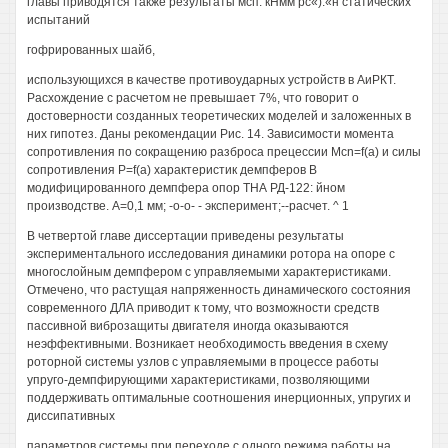
главы приводятся также результаты мсп. кНмм рс«).«н статических
испытаний
гофрированных шайб,
использующихся в качестве противоударных устройств в АиРКТ.
Расхождение с расчетом не превышает 7%, что говорит о
достоверности созданных теоретических моделей и заложенных в
них гипотез. Даны рекомендации Рис. 14. Зависимости момента
сопротивления по сокращению разброса прецессии Mcn=f(a) и силы
сопротивления P=f(a) характеристик демпферов В
модифицированного демпфера опор ТНА РД-122: йном
производстве. А=0,1 мм; -о-о- - эксперимент;--расчет. ^ 1
В четвертой главе диссертации приведены результаты
экспериментального исследования динамики ротора на опоре с
многослойным демпфером с управляемыми характеристиками.
Отмечено, что растущая напряженность динамического состояния
современного ДЛА приводит к тому, что возможности средств
пассивной виброзащиты двигателя иногда оказываются
неэффективными. Возникает необходимость введения в схему
роторной системы узлов с управляемыми в процессе работы
упруго-демпфирующими характеристиками, позволяющими
поддерживать оптимальные соотношения инерционных, упругих и
диссипативных
параметров системы при переходе с одного режима работы на