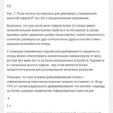
0,5
Рис. 7. Поле петель гистерезиса для демпфера с переменной
высотой гофров И* (ш=16) и прецессионном нагружении.
Выяснено, что при числе волн гофров более 12 опоры имеют
незначительную анизотропию свойств и их гистерезис в случае
круговых орбит движения цапфы представляет собой совокупность
эллипсов, развернутых друг относительно друга в соответствии с
законом нелинейности опоры.
С помощью переменных параметров демпферов по окружности
опоры можно обеспечивать значительную саморазгрузку от веса
ротора без каких бы то ни было разгрузочных устройств. Параметр
Ь*-начальная высота гофров - при этом является более
предпочтительным для регулирования величины разгрузки.
Показано, что при угловом деформировании опоры с
гофрированным пакетом рассеянная энергия составляет от 30 до
75% от случая радиального деформирования, что вселяет надежду
на более широкое применение гофрированных пакетов для
-4
1 »