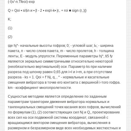
(-l)v'-n.Tfeoi)-exp
Q = Qoi • si§n и • [l - 2 • exp\-k• |r,. + roi ■ sign (r,.)|}
K;
(1)
(2)
где hj*- начальные высоты гофров; 0; - угловой шаг; Ь; - ширина
пакета, п - число слоев пакета, m - число пролетов, h - толщина
ленты, Е - модуль упругости. Переменные параметры hj*, ti5 fy
являются зеркально симметричными относительно некоторой
(необязательно вертикальной) оси. Параметр ks при наличии
разреза под шпонку равен 0,65 для i=l и i=m, а при отсутствии
разреза - ks = 1. Qoi = f' Nj, q, , ^ - нормальные и касательные
смещения вибратора в точке его контакта с вершиной i-того гофра.
km - коэффициент многопролетности.
Сущностью методики является определение по заданным
параметрам траектории движения вибратора нормальных и
тангенциальных смещений точек касания всех гофров, вычислений
по формулам (1), (2) соответствующих сил Nj и Q,, проектирование
всех сил на оси подвижной системы координат, связанной с
вращающимся вектором смещения вибратора, вычисления в
размерном и безразмерном виде всех необходимых жесткостных и