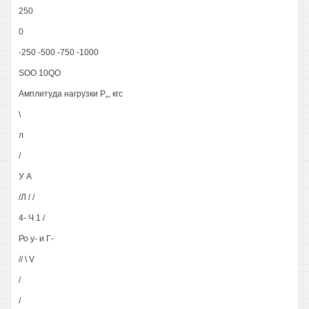
250
0
-250 -500 -750 -1000
SOO 10QO
Амплитуда нагрузки Р„, кгс
\
л
/
У А
/Л / /
4- Ч 1 /
Ро у- и Г-
// \ V
/
/