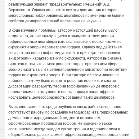
реализующая эффект "предварительных смещений" A.B.
Верховского. Однако полностью все эти достижения в теории
многослойных гофрированных демпферов применены не были и
свойства демпферов в такой постановке не изучены.
В ходе изучения проблемы автором настоящей работы было
подмечено, что использующиеся в авиадвигателестроении
гофрированные демпферы изготавливаются с постоянными по
окружности опоры параметрами гофров. Однако под действием
веса ротора опора деформируется, что приводит к появлению
анизотропии характеристик по окружности. Автором высказана
гипотеза о том, что анизотропность характеристик демпферов
можно снизить за счет целенаправленной анизотропии геометрии
гофров по окружности опоры. В литературе об этом ничего не
найдено, поэтому было принято решение включить в состав
диссертации разработку теории гофрированных демпферов с
переменными по окружности опоры параметрами гофров и
исследовать целесообразность создания таких демпферов.
Выяснено также, что среди опубликованных работ совершенно
отсутствуют работы по созданию методик расчета гофрированных
демпферов с гидродинамикой жидкости по каналам,
сформированным профилями гофров. Не выяснено также
соотношение между вкладом сухого трения и гидродинамики в
общем балансе рассеиваемой гофрированным демпфером энергии.