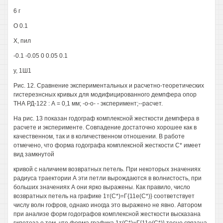
6 г
О 0.1
X, пил
-0.1 -0.05 0 0.05 0.1
у, 1Ш1
Рис. 12. Сравнение экспериментальных и расчетно-теоретических
гистерезнсных кривых для модифицированного демпфера опор
ТНА РД-122 : А = 0,1 мм; -о-о- - эксперимент;--расчет.
На рис. 13 показан годограф комплексной жесткости демпфера в
расчете и эксперименте. Совпадение достаточно хорошее как в
качественном, так и в количественном отношении. В работе
отмечено, что форма годографа комплексной жесткости С* имеет
вид замкнутой
кривой с наличием возвратных петель. При некоторых значениях
радиуса траектории А эти петли вырождаются в волнистость, при
больших значениях А они ярко выражены. Как правило, число
возвратных петель на графике 1т(С*)=Г{11е(С*)} соответствует
числу волн гофров, однако иногда это выражено не явно. Автором
при анализе форм годографов комплексной жесткости высказана