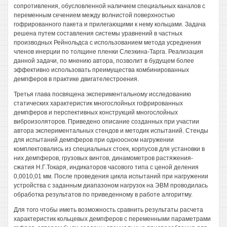
сопротивления, обусловленной наличием специальных каналов с
переменным сечением между волнистой поверхностью
гофрированного пакета и прилегающими к нему кольцами. Задача
решена путем составления системы уравнений в частных
производных Рейнольдса с использованием метода усреднения
членов инерции по толщине пленки Слезкина-Тарга. Реализация
данной задачи, по мнению автора, позволит в будущем более
эффективно использовать преимущества комбинированных
демпферов в практике двигателестроения.
Третья глава посвящена экспериментальному исследованию
статических характеристик многослойных гофрированных
демпферов и перспективных конструкций многослойных
виброизоляторов. Приведено описание созданных при участии
автора экспериментальных стендов и методик испытаний. Стенды
для испытаний демпферов при одноосном нагружении
комплектовались из специальных стоек, корпусов для установки в
них демпферов, грузовых винтов, динамометров растяжения-
сжатия Н.Г.Токаря, индикаторов часового типа с ценой деления
0,0010,01 мм. После проведения цикла испытаний при нагружении
устройства с заданным диапазоном нагрузок на ЭВМ проводилась
обработка результатов по приведенному в работе алгоритму.
Для того чтобы иметь возможность сравнить результаты расчета
характеристик кольцевых демпферов с переменными параметрами