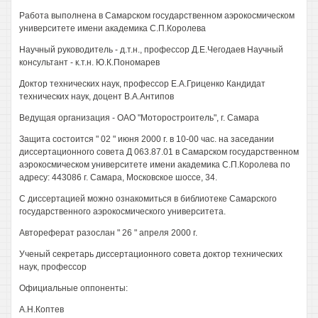
Работа выполнена в Самарском государственном аэрокосмическом
университете имени академика С.П.Королева
Научный руководитель - д.т.н., профессор Д.Е.Чегодаев Научный
консультант - к.т.н. Ю.К.Пономарев
Доктор технических наук, профессор Е.А.Гриценко Кандидат
технических наук, доцент В.А.Антипов
Ведущая организация - ОАО "Моторостроитель", г. Самара
Защита состоится " 02 " июня 2000 г. в 10-00 час. на заседании
диссертационного совета Д 063.87.01 в Самарском государственном
аэрокосмическом университете имени академика С.П.Королева по
адресу: 443086 г. Самара, Московское шоссе, 34.
С диссертацией можно ознакомиться в библиотеке Самарского
государственного аэрокосмического университета.
Автореферат разослан " 26 " апреля 2000 г.
Ученый секретарь диссертационного совета доктор технических
наук, профессор
Официальные оппоненты:
А.Н.Коптев