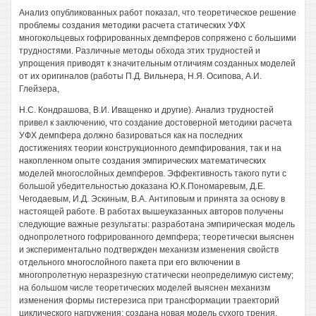
Анализ опубликованных работ показал, что теоретическое решение
проблемы создания методики расчета статических УФХ
многокольцевых гофрированных демпферов сопряжено с большими
трудностями. Различные методы обхода этих трудностей и
упрощения приводят к значительным отличиям созданных моделей
от их оригиналов (работы П.Д. Вильнера, Н.Я. Осипова, А.И.
Глейзера,
Н.С. Кондрашова, В.И. Иващенко и другие). Анализ трудностей
привел к заключению, что создание достоверной методики расчета
УФХ демпфера должно базироваться как на последних
достижениях теории конструкционного демпфирования, так и на
накопленном опыте создания эмпирических математических
моделей многослойных демпферов. Эффективность такого пути с
большой убедительностью доказана Ю.К.Пономаревым, Д.Е.
Чегодаевым, И.Д. Эскиным, В.А. Антиповым и принята за основу в
настоящей работе. В работах вышеуказанных авторов получены
следующие важные результаты: разработана эмпирическая модель
однопролетного гофрированного демпфера; теоретически выяснен
и экспериментально подтвержден механизм изменения свойств
отдельного многослойного пакета при его включении в
многопролетную неразрезную статически неопределимую систему;
на большом числе теоретических моделей выяснен механизм
изменения формы гистерезиса при трансформации траекторий
циклического нагружения; создана новая модель сухого трения,