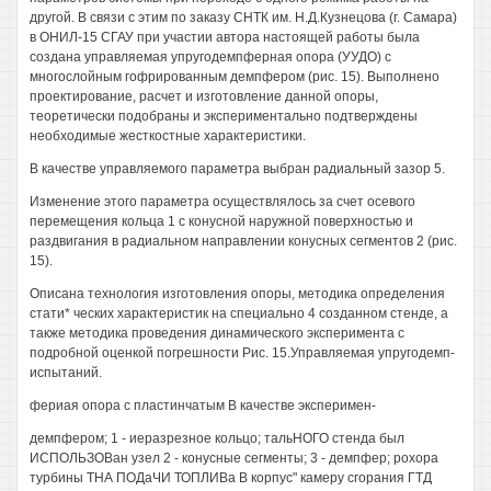
другой. В связи с этим по заказу СНТК им. Н.Д.Кузнецова (г. Самара)
в ОНИЛ-15 СГАУ при участии автора настоящей работы была
создана управляемая упругодемпферная опора (УУДО) с
многослойным гофрированным демпфером (рис. 15). Выполнено
проектирование, расчет и изготовление данной опоры,
теоретически подобраны и экспериментально подтверждены
необходимые жесткостные характеристики.
В качестве управляемого параметра выбран радиальный зазор 5.
Изменение этого параметра осуществлялось за счет осевого
перемещения кольца 1 с конусной наружной поверхностью и
раздвигания в радиальном направлении конусных сегментов 2 (рис.
15).
Описана технология изготовления опоры, методика определения
стати* ческих характеристик на специально 4 созданном стенде, а
также методика проведения динамического эксперимента с
подробной оценкой погрешности Рис. 15.Управляемая упругодемп-
испытаний.
фериая опора с пластинчатым В качестве эксперимен-
демпфером; 1 - иеразрезное кольцо; тальНОГО стенда был
ИСПОЛЬЗОВан узел 2 - конусные сегменты; 3 - демпфер; рохора
турбины ТНА ПОДаЧИ ТОПЛИВа В корпус" камеру сгорания ГТД