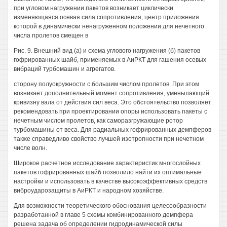
при угловом нагружении пакетов возникает циклически
изменяющаяся осевая сила сопротивления, центр приложения
которой в динамически ненагруженном положении для нечетного
числа пролетов смещен в
Рис. 9. Внешний вид (а) и схема углового нагружения (б) пакетов
гофрированных шайб, применяемых в АиРКТ для гашения осевых
вибраций турбомашин и агрегатов.
сторону полуокружности с большим числом пролетов. При этом
возникает дополнительный момент сопротивления, уменьшающий
кривизну вала от действия сил веса. Это обстоятельство позволяет
рекомендовать при проектировании опоры использовать пакеты с
нечетным числом пролетов, как саморазгружающие ротор
турбомашины от веса. Для радиальных гофрированных демпферов
также справедливо свойство лучшей изотропности при нечетном
числе волн.
Широкое расчетное исследование характеристик многослойных
пакетов гофрированных шайб позволило найти их оптимальные
настройки и использовать в качестве высокоэффективных средств
виброударозащиты в АиРКТ и народном хозяйстве.
Для возможности теоретического обоснования целесообразности
разработанной в главе 5 схемы комбинированного демпфера
решена задача об определении гидродинамической силы