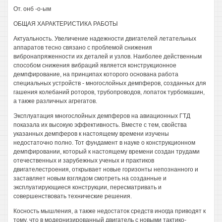
От. онб -о-ым
ОБЩАЯ ХАРАКТЕРИСТИКА РАБОТЫ
Актуальность. Увеличение надежности двигателей летательных
аппаратов тесно связано с проблемой снижения
вибронапряженности их деталей и узлов. Наиболее действенным
способом снижения вибраций является конструкционное
демпфирование, на принципах которого основана работа
специальных устройств - многослойных демпферов, созданных для
гашения колебаний роторов, трубопроводов, лопаток турбомашин,
а также различных агрегатов.
Эксплуатация многослойных демпферов на авиационных ГТД
показала их высокую эффективность. Вместе с тем, свойства
указанных демпферов к настоящему времени изучены
недостаточно полно. Тот фундамент в науке о конструкционном
демпфировании, который к настоящему времени создан трудами
отечественных и зарубежных ученых и практиков
двигателестроения, открывает новые горизонты непознанного и
заставляет новым взглядом смотреть на созданные и
эксплуатирующиеся конструкции, пересматривать и
совершенствовать технические решения.
Косность мышления, а также недостаток средств иногда приводят к
тому, что в модернизированный двигатель с новыми тактико-