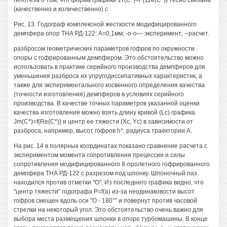
гипотеза о том, что форма графика 1т(С*)=Г{11е(С*)} тесно связана
(качественно и количественно) с
Рис. 13. Годограф комплексной жесткости модифицированного
демпфера опор ТНА РД-122: А=0,1мм; -о-о— эксперимент; --расчет.
разбросом геометрических параметров гофров по окружности
опоры с гофрированным демпфером. Это обстоятельство можно
использовать в практике серийного производства демпферов для
уменьшения разброса их упругодиссипативных характеристик, а
также для экспериментального косвенного определения качества
(точности изготовления) демпферов в условиях серийного
производства. В качестве точных параметров указанной оценки
качества изготовления можно взять длину кривой (Lc) графика
Jm(C*)=f{Re(C*)} и центр ее тяжести (Хс, Yc) в зависимости от
разброса, например, высот гофров h*, радиуса траектории А.
На рис. 14 в полярных координатах показано сравнение расчета с
экспериментом момента сопротивления прецессии и силы
сопротивления модифицированного 8-пролетного гофрированного
демпфера ТНА РД-122 с разрезом под шпонку. Шпоночный паз
находился против отметки "О". Из последнего графика видно, что
"центр тяжести" годографа P=f(a) из-за неодинаковости высот
гофров смещен вдоль оси "О - 180°" и повернут против часовой
стрелки на некоторый угол. Это обстоятельство очень важно для
выбора места размещения шпонки в опоре турбомашины. В конце