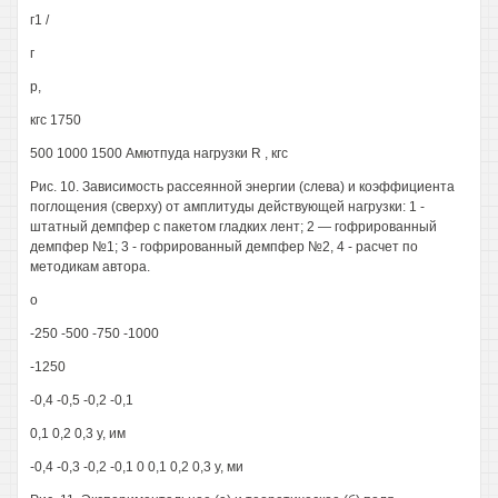
г1 /
г
р,
кгс 1750
500 1000 1500 Амютпуда нагрузки R , кгс
Рис. 10. Зависимость рассеянной энергии (слева) и коэффициента
поглощения (сверху) от амплитуды действующей нагрузки: 1 -
штатный демпфер с пакетом гладких лент; 2 — гофрированный
демпфер №1; 3 - гофрированный демпфер №2, 4 - расчет по
методикам автора.
о
-250 -500 -750 -1000
-1250
-0,4 -0,5 -0,2 -0,1
0,1 0,2 0,3 у, им
-0,4 -0,3 -0,2 -0,1 0 0,1 0,2 0,3 у, ми