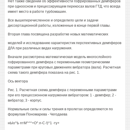
Нет также сведений об эффективности гофрированных демпферов
при одноосном и прецессирующем перекосах валов ГТД, что всегда
имеет место в работе турбомашин.
Все вышеперечисленное и определило цели и задачи
диссертационной работы, изложенные в конце первой главы.
Вторая глава посвящена разработке новых математических
моделей и исследованию характеристик перспективных демпферов
ДЛА при различных видах нагружения.
Вначале рассмотрена математическая модель многослойного
гофрированного демпфера с переменными геометрическими
параметрами при круговых движениях вибратора (вала). Расчетная
схема такого демпфера показана на рис. 1.
Ось вектора
Рис. 1. Расчетная схема демпфера с переменными параметрами
при его прецессионном нагружении вибратором: 1 - демпфер; 2 -
вибратор; 3 - корпус.
Нормальные силы и силы трения в пролетах определяются по
формулам Пономарева - Чегодаева
нЫо^Ь птМ^^^+О^.п-С-!)^1 -ту+