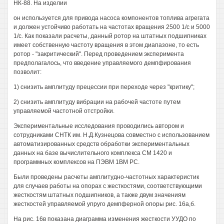
НК-88. На изделии
он используется для привода насоса компонентов топлива агрегата
и должен устойчиво работать на частотах вращения 2500 1/с и 5000
1/с. Как показали расчеты, данный ротор на штатных подшипниках
имеет собственную частоту вращения в этом диапазоне, то есть
ротор - "закритический". Перед проведением эксперимента
предполагалось, что введение управляемого демпфирования
позволит:
1) снизить амплитуду прецессии при переходе через "критику";
2) снизить амплитуду вибрации на рабочей частоте путем
управляемой частотной отстройки.
Экспериментальные исследования проводились автором и
сотрудниками СНТК им. Н.Д.Кузнецова совместно с использованием
автоматизированных средств обработки экспериментальных
данных на базе вычислительного комплекса СМ 1420 и
программных комплексов на ПЭВМ 1ВМ РС.
Были проведены расчеты амплитудно-частотных характеристик
для случаев работы на опорах с жесткостями, соответствующими
жесткостям штатных подшипников, а также двум значениям
жесткостей управляемой упруго демпферной опоры рис. 16а,б.
На рис. 16в показана диаграмма изменения жесткости УУДО по