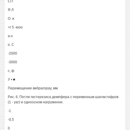
СП
Я Л
О. и
=г 5 -юоо
а н
о. С
-2000
-3000
с, ф
У • ■
Перемещение вибрагорау, мм
Рис. 6. Петля гистерезиса демпфера с переменным шагом гофров
(1 - уаг) и одноосном нагруженни.
-1
-0,5
0