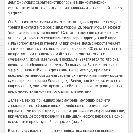
демпфирующих характеристик опоры в виде комплексной
жесткости, момента сопротивления прецессии, рассеянной за цикл
энергии.
Особенностью методики является то, что здесь применена модель
трения в контакте гофров с вибратором (2), реализующая эффект
"предварительных смещений". Суть этого явления состоит в том,
что при циклическом смещении вибратора в фрикционной паре
сила сопротивления (трения) Q при смене знака скорости меняет
знак и достигает своего предельного значения Q0 не мгновенно, а
на протяжении так называемой зоны "предварительного
смещения". Примечательным в формуле (2) является то, что она
является обобщением формулы Леонардо да Винчи и включает
эффект, открытый A.B. Верховским. В формуле (2) при к-»со зона
предварительных смещений стремится к нулю, и мы имеем модель
сухого трения в форме Леонардо да Винчи, при 0 < к < со можно в
широких пределах имитировать свойства различных фрикционных
пар с нежесткими контактирующими элементами.
Далее на тех же принципах рассмотрены методики расчета
характеристик гофрированных демпферов с переменными
параметрами гофров при одноосном циклическом деформировании,
при угловом деформировании в виде циклического перекоса в одной
плоскости и при конусной прецессии (рис. 2).
В методиках расчета на перекос вибратора применен принцип