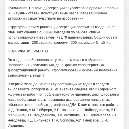
Публикации. По теме диссертации опубликована одна монография
и 8 научных статей. Конструктивные разработки защищены
авторскими свидетельствами на изобретения.
Структура и объем работы. Диссертация состоит из введения, 5
глав, заключения с общими выводами по работе, списка
использованной литературы из 179 наименований. Общий объем
диссертации - 208 страниц, содержит 200 рисунков и 5 таблиц.
СОДЕРЖАНИЕ РАБОТЫ
Во введении обоснована актуальность темы и выбранного
направления исследования, дана краткая характеристика
диссертационной работы, сформулированы основные положения,
выносимые на защиту.
В первой главе дан анализ существующих методов и средств
виброзащиты роторов ДЛА. Из анализа следует, что из огромного
количества работ по проблемам конструкционного демпфирования
лишь небольшая часть посвящена исследованию конкретных
объектов -многослойных демпферов ДЛА. К ним относятся работы
И.Д. Эскина, A.M. Сойфера, В.П. Иванова, Л.Г. Шайморданова, В.Б.
Маринина, Н.С. Кондрашова, В.А. Антипова, Ю.К. Пономарева, Д.Е.
Чегодаева, П.Д. Вильнера, Н.Я. Осипова, А.И. Глейзера , В.И.
Иващенко.