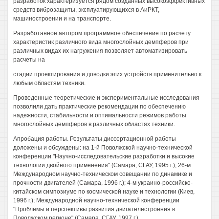
разработок характеризуется рядом созданных высокоэффективных
средств виброзащиты, эксплуатирующихся в АиРКТ,
машиностроении и на транспорте.
Разработанное автором программное обеспечение по расчету
характеристик различного вида многослойных демпферов при
различных видах их нагружения позволяет автоматизировать
расчеты на
стадии проектирования и доводки этих устройств применительно к
любым областям техники.
Проведенные теоретические и экспериментальные исследования
позволили дать практические рекомендации по обеспечению
надежности, стабильности и оптимальности режимов работы
многослойных демпферов в различных областях техники.
Апробация работы. Результаты диссертационной работы
доложены и обсуждены: на 1-й Поволжской научно-технической
конференции "Научно-исследовательские разработки и высокие
технологии двойного применения" (Самара, СГАУ, 1995 г.); 26-м
Международном научно-техническом совещании по динамике и
прочности двигателей (Самара, 1996 г.); 4-м украино-российско-
китайском симпозиуме по космической науке и технологии (Киев,
1996 г.); Международной научно-технической конференции
"Проблемы и перспективы развития двигателестроения в
Поволжском регионе" (Самара, СГАУ, 1997 г.).