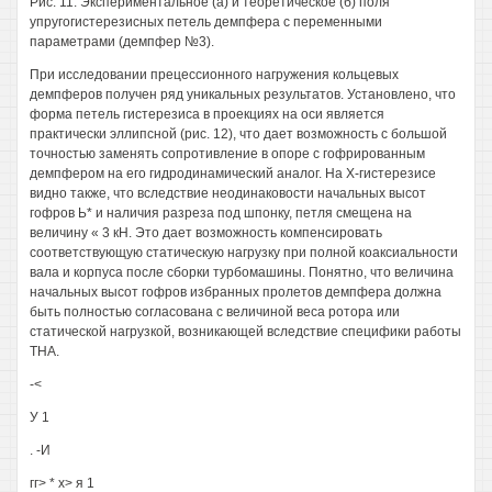
Рис. 11. Экспериментальное (а) и теоретическое (б) поля
упругогистерезисных петель демпфера с переменными
параметрами (демпфер №3).
При исследовании прецессионного нагружения кольцевых
демпферов получен ряд уникальных результатов. Установлено, что
форма петель гистерезиса в проекциях на оси является
практически эллипсной (рис. 12), что дает возможность с большой
точностью заменять сопротивление в опоре с гофрированным
демпфером на его гидродинамический аналог. На Х-гистерезисе
видно также, что вследствие неодинаковости начальных высот
гофров Ь* и наличия разреза под шпонку, петля смещена на
величину « 3 кН. Это дает возможность компенсировать
соответствующую статическую нагрузку при полной коаксиальности
вала и корпуса после сборки турбомашины. Понятно, что величина
начальных высот гофров избранных пролетов демпфера должна
быть полностью согласована с величиной веса ротора или
статической нагрузкой, возникающей вследствие специфики работы
ТНА.
-<
У 1
. -И
гг> * х> я 1