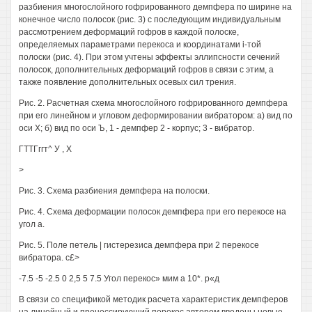
разбиения многослойного гофрированного демпфера по ширине на
конечное число полосок (рис. 3) с последующим индивидуальным
рассмотрением деформаций гофров в каждой полоске,
определяемых параметрами перекоса и координатами i-той
полоски (рис. 4). При этом учтены эффекты эллипсности сечений
полосок, дополнительных деформаций гофров в связи с этим, а
также появление дополнительных осевых сил трения.
Рис. 2. Расчетная схема многослойного гофрированного демпфера
при его линейном и угловом деформировании вибратором: а) вид по
оси X; б) вид по оси Ъ, 1 - демпфер 2 - корпус; 3 - вибратор.
ГТТГггт^ У , X
>
Рис. 3. Схема разбиения демпфера на полоски.
Рис. 4. Схема деформации полосок демпфера при его перекосе на
угол а.
Рис. 5. Поле петель | гистерезиса демпфера при 2 перекосе
вибратора. с£>
-7.5 -5 -2.5 0 2,5 5 7.5 Угол перекос» мим а 10*. р«д
В связи со спецификой методик расчета характеристик демпферов