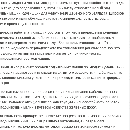
чности мадшн и механизмов, пригоняемых в путевом хозяйстве страна для
к текущего содержания г. д. пути. К их числу относится целый ряд
чных машин, сдузйшцих для унлотнения щебеночного балласта. Широкое
ние этих машин обуславливается их универсальностью, высоки:.!
ом и производительностью.
чность работы этих машин состоит в том, что в процессе выполнения
гических операций их рабочие органы контактируют со щебеночным
ом и подвергаются интенсивному абразивному изнашиванию. Это
т необходимость периодического восстановления рабочих органов, что
 с дополнительными затратами и является причиной частых
нированных простоев машин.
вный износ рабочих органов подбивочных машин пр1-водит к уменьшении
ических параметров и площади их активного воздействия на балласт, что
 снияению качества уплотнения и производительности машин в процессе
тации.
точная изученность процессов трения изнашивания рабочих органов
чных малин, а такяе методов повышения их долговечности сдергивает
ние наиболее опти;,;алышх по конструкции и износостойкости работах
 подбивочных малин з путевом хозяйства железных дорог.
актуальность приобретает изучение процесса контактирования рабочих
 подбивочных -машин с абразивной материала!,и и разработка
ктивных и технологических методов повышения их износостойкости и