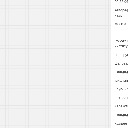
05.22.06
Автореф
наук
Москва 
ч
Работа 
институ
лняе ру
Шапова
- канди
;циальн
науки и
доктор 
Каракул
- канди
¿дущее 