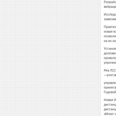
Разрабо
вибраци
Исследо
зависим
Практич
новая к
позволя
на их з
Установ
долгове
проволо
упрочне
Реа Л21
—рлхтэв
управле
принята
Годовой
Новая (
дистанц
дистанц
эМчзкт 