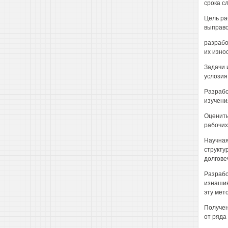
срока с
Цель ра
выправо
разрабо
их изно
Задачи 
услозия
Разрабо
изучени
Оценить
рабочих
Научная
структу
долгове
Разрабо
изнашив
эту мето
Получен
от ряда