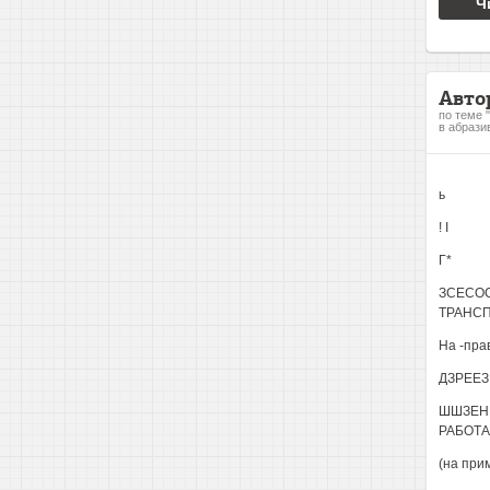
Ч
Авто
по теме 
в абрази
ь
! I
Г*
ЗСЕСОС
ТРАНС
На -пра
ДЗРЕЕЗ
ШШЗЕНИ
РАБОТА
(на при