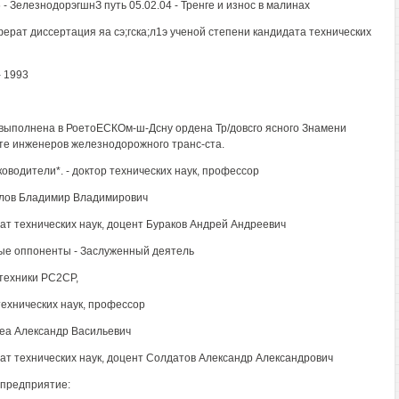
 - ЗелезнодорэгшнЗ путь 05.02.04 - Тренге и износ в малинах
ерат диссертация яа сэ;гска;л1э ученой степени кандидата технических
- 1993
выполнена в РоетоЕСКОм-ш-Дсну ордена Тр/довсго ясного Знамени
те инженеров железнодорожного транс-ста.
ководители*. - доктор технических наук, профессор
лов Бладимир Владимирович
дат технических наук, доцент Бураков Андрей Андреевич
ые оппоненты - Заслуженный деятель
 техники РС2СР,
технических наук, профессор
еа Александр Васильевич
дат технических наук, доцент Солдатов Александр Александрович
предприятие: