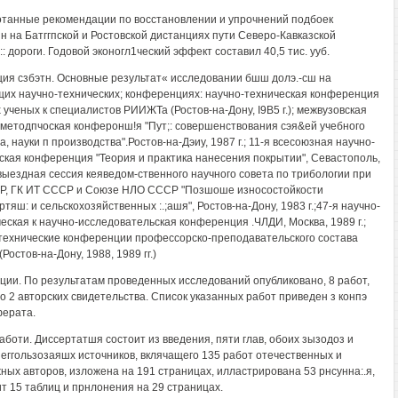
танные рекомендации по восстановлении и упрочнений подбоек
н на Батггпской и Ростовской дистанциях пути Северо-Кавказской
:: дороги. Годовой эконогл1ческий эффект составил 40,5 тис. ууб.
ия сзбэтн. Основные результат« исследовании бшш долэ.-сш на
их научно-технических; конференциях: научно-техническая конференция
 ученых к специалистов РИИЖТа (Ростов-на-Дону, I9B5 г.); межвузовская
.методпчоская конферонш!я "Пут;: совершенствования сэя&ей учебного
, науки п производства".Ростов-на-Дэиу, 1987 г.; 11-я всесоюзная научно-
ская конференция "Теория и практика нанесения покрытии", Севастополь,
; выездная сессия кеяведом-ственного научного совета по трибологии при
, ГК ИТ СССР и Союзе НЛО СССР "Позшоше износостойкости
тяш: и сельскохозяйственных :.;ашя", Ростов-на-Дону, 1983 г.;47-я научно-
еская к научно-исследовательская конференция .ЧЛДИ, Москва, 1989 г.;
технические конференции профессорско-преподавательского состава
Ростов-на-Дону, 1988, 1989 гг.)
ции. По результатам проведенных исследований опубликовано, 8 работ,
о 2 авторских свидетельства. Список указанных работ приведен з конпэ
ерата.
аботи. Диссертатшя состоит из введения, пяти глав, обоих зызодоз и
иеггользозаяшх источников, вклячащего 135 работ отечественных и
ных авторов, изложена на 191 страницах, илластрирована 53 рнсунна:.я,
т 15 таблиц и прнлонения на 29 страницах.