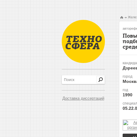
Желез
авторефе
Повы
подб
сред
кандида
Дзреев
город
Москв
год
1990
Доставка диссертаций
специал
05.22.