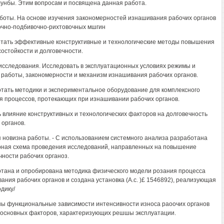
лунбы. Этим вопросам и посвящена данная работа.
боты. На основе изучения закономерностей изнашивания рабочих органов
чно-подбивочно-рихтовочных мшгин
тать эффективные конструктивные и технологические методы повышения
состойкости и долговечности.
исследования. Исследовать в эксплуатационных условиях режимы и
 работы, закономерности и механизм изнашивания рабочих органов.
тать методики и экспериментальное оборудование для комплексного
я процессов, протекающих при изнашивании рабочих органов.
 влияние конструктивных и технологических факторов на долговечность
 органов.
 новизна работы. - С использованием системного анализа разработана
рная схема проведения исследований, направленных на повышение
чности рабочих органоз.
тана и опробирована методика физического модели розания процесса
ания рабочих органов и создана установка (A.c. )£ 1546892), реализующая
дику/
ы функциональные зависимости интенсивности износа раоочих органов
 основных факторов, характеризующих решшы эксплуатации.