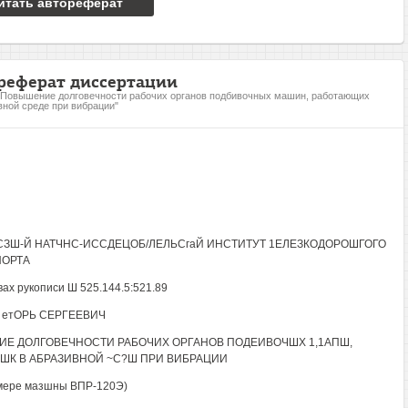
итать автореферат
реферат диссертации
"Повышение долговечности рабочих органов подбивочных машин, работающих
вной среде при вибрации"
ЗШ-Й НАТЧНС-ИССДЕЦОБ/ЛЕЛЬСгаЙ ИНСТИТУТ 1ЕЛЕЗКОДОРОШГОГО
ПОРТА
вах рукописи Ш 525.144.5:521.89
 етОРЬ СЕРГЕЕВИЧ
Е ДОЛГОВЕЧНОСТИ РАБОЧИХ ОРГАНОВ ПОДЕИВОЧШХ 1,1АПШ,
ШК В АБРАЗИВНОЙ ~С?Ш ПРИ ВИБРАЦИИ
мере мазшны ВПР-120Э)