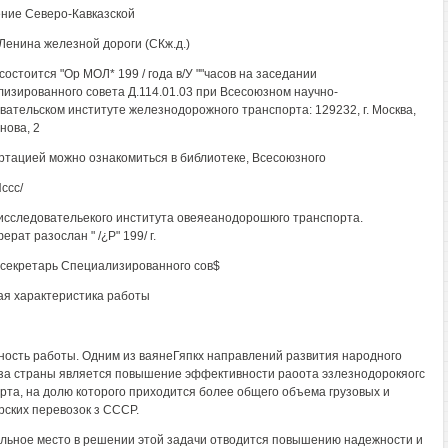
ние Северо-Кавказской
Ленина железной дороги (СКж.д.)
состоится "Ор МОЛ* 199 / года в/У ""часов на заседании
изированного совета Д.114.01.03 при Всесоюзном научно-
вательском институте железнодорожного транспорта: 129232, г. Москва,
нова, 2
ртацией можно ознакомиться в библиотеке, Всесоюзного
ссс/
исследовательекого института овеяеанодорошюго транспорта.
рат разослан " /¿Р" 199/ г.
секретарь Специализированного сов$
щая характеристика работы
ность работы. Одним из ваянеГяпкх направлений развития народного
за страны является повышение эффективности раоота эзлезнодорокяогс
рта, на долю которого приходится более общего объема грузовых и
рских перевозок з СССР.
льное место в решении этой задачи отводится повышению надежности и