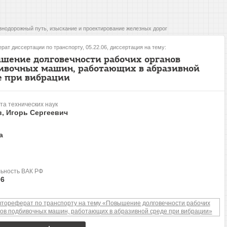
нодорожный путь, изыскание и проектирование железных дорог
рат диссертации по транспорту, 05.22.06, диссертация на тему:
шение долговечности рабочих органов
ивочных машин, работающих в абразивной
е при вибрации
та технических наук
, Игорь Сергеевич
а
ьность ВАК РФ
06