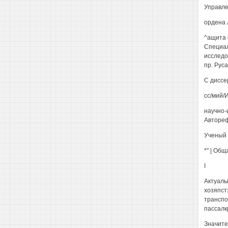
Управле
ордена 
^ащита 
Специал
исследо
пр. Руса
С диссе
сс/мий/И
научно-
Авторефе
Ученый 
*" | Об
I
Актуаль
хозяпст
транспо
пассалк
Значите