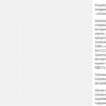
Разрабо
знедрен
-.слезно
Апробац
следующ
молэднх
научно-
процесса
техниче
1988 г.
АН СССР
траяспэр
методич
научно-
РДЕГГа (
Публика
получен
автореф
Объем г
списка 
зарубеж
содержи