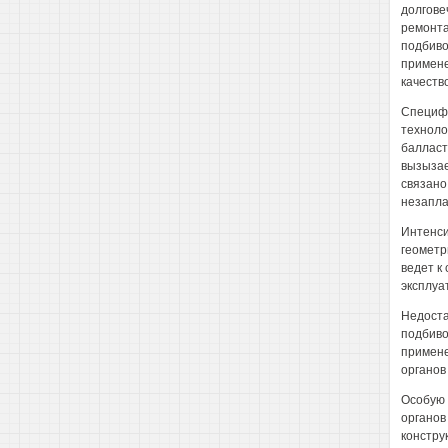
долгове
ремонта 
подбиво
примене
качеств
Специфи
техноло
балласт
вызызае
связано
незапла
Интенси
геометр
ведет к
эксплуа
Недоста
подбиво
примене
органов
Особую 
органов
констру