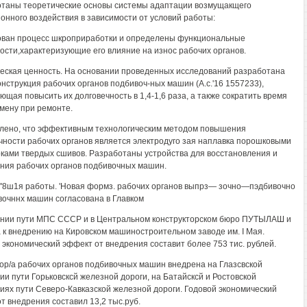
таны теоретические основы системы адаптации возмущакщего
онного воздействия в зависимости от условий работы:
ван процесс шкроприработки и определены функциональные
ости,характеризующие его влияние на износ рабочих органов.
еская ценность. На основании проведенных исследований разработана
онструкция рабочих органов подбивоч-ных машин (A.c.'16 1557233),
ющая повысить их долговечность в 1,4-1,6 раза, а также сократить время
амену при ремонте.
лено, что эффективным технологическим методом повышения
чности рабочих органов является электродуго зая наплавка порошковыми
ками твердых сшивов. Разработаны устройства для восстановления и
ния рабочих органов подбивочных машин.
"8ш1я работы. 'Новая формз. рабочих органов выпрз— зочно—пэдбивочно
очннх машин согласована в Главком
нии пути МПС СССР и в Центральном конструкторском бюро ПУТЫЛАШ и
 к внедрению на Кировском машиностроительном заводе им. I Мая.
 экономический эффект от внедрения составит более 753 тис. рублей.
fop/a рабочих органов подбивочных машин внедрена на Глазсвской
ии пути Горьковсксй железной дороги, на Батайсксй и Ростовской
иях пути Северо-Кавказской железной дороги. Годовой экономический
от внедрения составил 13,2 тыс.руб.