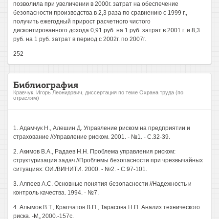
позволила при увеличении в 2000г. затрат на обеспечение
безопасности производства в 2,3 раза по сравнению с 1999 г.,
получить ежегодный прирост расчетного чистого
дисконтированного дохода 0,91 руб. на 1 руб. затрат в 2001 г. и 8,3
руб. на 1 руб. затрат в период с 2002г. по 2007г.
252
Библиография
Кравчук, Игорь Леонидович, диссертация по теме Охрана труда (по
отраслям)
1. Адамчук Н., Алешин Д. Управление риском на предприятии и
страхование //Управление риском. 2001. - №1. - С.32-39.
2. Акимов В.А., Радаев H.H. Проблема управления риском:
структуризация задач //Проблемы безопасности при чрезвычайных
ситуациях: ОИ./ВИНИТИ. 2000. - №2. - С.97-101.
3. Алпеев A.C. Основные понятия безопасности //Надежность и
контроль качества. 1994. - №7.
4. Алымов В.Т., Крапчатов В.П., Тарасова Н.П. Анализ технического
риска. -М„ 2000.-157с.