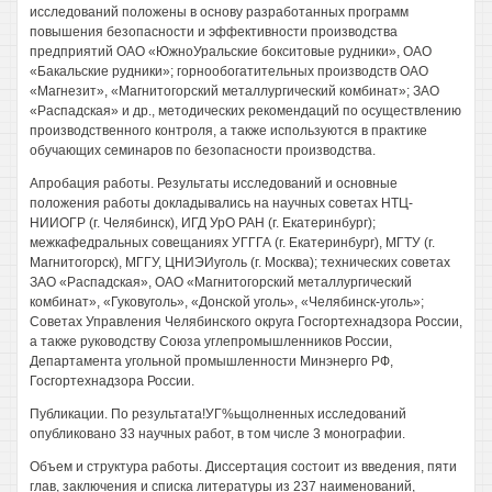
исследований положены в основу разработанных программ
повышения безопасности и эффективности производства
предприятий ОАО «ЮжноУральские бокситовые рудники», ОАО
«Бакальские рудники»; горнообогатительных производств ОАО
«Магнезит», «Магнитогорский металлургический комбинат»; ЗАО
«Распадская» и др., методических рекомендаций по осуществлению
производственного контроля, а также используются в практике
обучающих семинаров по безопасности производства.
Апробация работы. Результаты исследований и основные
положения работы докладывались на научных советах НТЦ-
НИИОГР (г. Челябинск), ИГД УрО РАН (г. Екатеринбург);
межкафедральных совещаниях УГГГА (г. Екатеринбург), МГТУ (г.
Магнитогорск), МГГУ, ЦНИЭИуголь (г. Москва); технических советах
ЗАО «Распадская», ОАО «Магнитогорский металлургический
комбинат», «Гуковуголь», «Донской уголь», «Челябинск-уголь»;
Советах Управления Челябинского округа Госгортехнадзора России,
а также руководству Союза углепромышленников России,
Департамента угольной промышленности Минэнерго РФ,
Госгортехнадзора России.
Публикации. По результата!УГ%ьщолненных исследований
опубликовано 33 научных работ, в том числе 3 монографии.
Объем и структура работы. Диссертация состоит из введения, пяти
глав, заключения и списка литературы из 237 наименований,