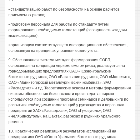
251
• стандартизацию работ по безопасности на основе расчетов
приемлемых рисков;
• подготовку персонала для работы по стандарту путем
формирования необходимых компетенций (совокупность «задачи —
квалификация»);
• организацию соответствующего информационного обеспечения,
основанную на принципах управленческого учета.
9. Обоснованная система методов формирования СОБП,
основанная на концепции «приемлемого» риска, реализуется на
горнодобывающих предприятиях ОАО «Южно-Уральские
бокситовые рудники», ОАО «Бакальские рудники», ОАО «Магнезит»,
ОАО «Магнитогорский металлургический комбинат», ЗАО
«Распадская» и т.д. Теоретические основы и методы формирования
системы обеспечения безопасности производства широко
используются при создании программ семинаров и деловых игр по
развитию необходимых компетенций у руководства и персонала
предприятий ЗАО «Распадская», ОАО «Гуковуголь», ОАО
«Челябинскуголь», на шахтах, разрезах и рудниках уральского
региона.
10. Практическая реализация результатов исследований на
предприятиях ОАО «Южно-Уральские бокситовые рудники»