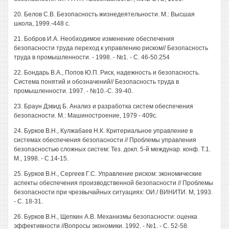
20. Белов C.B. Безопасность жизнедеятельности. М.: Высшая
школа, 1999.-448 с.
21. Бобров И.А. Необходимое изменение обеспечения
безопасности труда переход к управлению риском// Безопасность
труда в промышленности. - 1998. - №1. - С. 46-50.254
22. Бондарь В.А., Попов Ю.П. Риск, надежность и безопасность.
Система понятий и обозначений// Безопасность труда в
промышленности. 1997. - №10.-С. 39-40.
23. Браун Дэвид Б. Анализ и разработка систем обеспечения
безопасности. М.: Машиностроение, 1979 - 409с.
24. Бурков В.Н., Кулжабаев Н.К. Критериальное управление в
системах обеспечения безопасности // Проблемы управления
безопасностью сложных систем: Тез. докл. 5-й междунар. конф. Т.1.
М., 1998. - С.14-15.
25. Бурков В.Н., Сергеев Г.С. Управление риском: экономические
аспекты обеспечения производственной безопасности // Проблемы
безопасности при чрезвычайных ситуациях: ОИ./ ВИНИТИ. М, 1993.
- С. 18-31.
26. Бурков В.Н., Щепкин A.B. Механизмы безопасности: оценка
эффективности //Вопросы экономики. 1992. - №1. - С. 52-58.