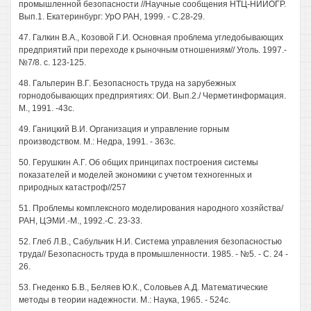
промышленной безопасности //Научные сообщения НТЦ-НИИОГР.
Вып.1. Екатеринбург: УрО РАН, 1999. - С.28-29.
47. Галкин В.А., Козовой Г.И. Основная проблема угледобывающих
предприятий при переходе к рыночным отношениям// Уголь. 1997.-
№7/8. с. 123-125.
48. Гальперин В.Г. Безопасность труда на зарубежных
горнодобывающих предприятиях: ОИ. Вып.2./ Черметинформация.
М., 1991. -43с.
49. Ганицкий В.И. Организация и управление горным
производством. М.: Недра, 1991. - 363с.
50. Герушкин А.Г. Об общих принципах построения системы
показателей и моделей экономики с учетом техногенных и
природных катастроф//257
51. Проблемы комплексного моделирования народного хозяйства/
РАН, ЦЭМИ.-М., 1992.-С. 23-33.
52. Глеб Л.В., Сабульчик Н.И. Система управления безопасностью
труда// Безопасность труда в промышленности. 1985. - №5. - С. 24 -
26.
53. Гнеденко Б.В., Беляев Ю.К., Соловьев А.Д. Математические
методы в теории надежности. М.: Наука, 1965. - 524с.