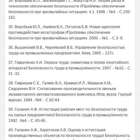
34. Воробьев Ю.Л., Малинецкий Г.Г., Махутов H.A. Теория риска и
технология обеспечения безопасности //Проблемы обеспечения
безопасности при чрезвычайных ситуациях. 4.1. 1998. - №4. - С.150-
162.
35. Воробьев Ю.Л., Акимов В.А., Потапов Б.В. Новая идеология
противодействия катастрофам //Проблемы обеспечения
безопасности при чрезвычайных ситуациях. 2000. - №1. - С.З -8.
36. Вышинский В.В., Чернявский В.Б. Управление безопасностью
труда на промышленных предприятиях. Киев, 1985. - 127с.
37. Гавриченко А.И. Охрана труда: семантика и логика понятийного
аппарата// Безопасность труда в промышленности. 1997. - №10. - С.
31 -32.
38. Гавришев С.Е., Галкин В.А., Кравчук И.Л., Макаров A.M.,
Сидоренко В.Н. Согласование производительности звеньев
экскаваторного автоматизированного комплекса //Изв. вузов. Горный
журнал. 1989. -№9. - С.82-84.
39. Галанин А.Ф. Аттестация рабочих мест по безопасности труда
на горных предприятиях// Безопасность труда в промышленности.
1992. -№4. - С. 65-66.
40. Галанин А.Ф., Харитонов A.B. Оценка и аттестация
производственных объектов по безопасности труда// Безопасность