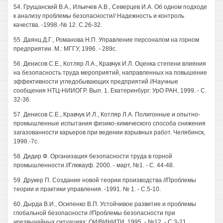
54. Грущанский В.А., Ильичев A.B., Северцев И.А. Об одном подходе
к анализу проблемы безопасности// Надежность и контроль
качества. -1998.-№ 12. С.26-32.
55. Даянц Д.Г., Романова Н.П. Управление персоналом на горном
предприятии. М.: МГГУ, 1996. - 289с.
56. Денисов С.Е., Котляр Л.А., Кравчук И.Л. Оценка степени влияния
на безопасность труда мероприятий, направленных на повышение
эффективности угледобывающих предприятий //Научные
сообщения НТЦ-НИИОГР. Вып. 1. Екатеринбург: УрО РАН, 1999. - С.
32-36.
57. Денисов С.Е., Кравчук И.Л., Котляр Л.А. Полигонные и опытно-
промышленные испытания физико-химического способа снижения
загазованности карьеров при ведении взрывных работ. Челябинск,
1998.-7с.
58. Дидир Ф. Организация безопасности труда в горной
промышленности //Глкжауф. 2000. - март, №1. - С. 44-48.
59. Друкер П. Создание новой теории производства //Проблемы
теории и практики управления. -1991. № 1. - С.5-10.
60. Дырда В.И., Осипенко В.П. Устойчивое развитие и проблемы
глобальной безопасности //Проблемы безопасности при
чрезвычайных ситуациях: ОИ/ВИНИТИ. 1995. - №12. - С.3-21.