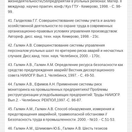
жизнедеятельности256предприятий в угольных регионах: Матер. II
междунар. научно практич. конф./ Куз ГТУ - Кемерово, 1998. - С. 98-
99.
41. Галдилова Г.Г. Совершенствование системы учета и анализ
хозяйственной деятельности по охране труда в современных
организационно-правовых условиях управления производством:
Автореф. дисс. канд. техн. наук. Кемерово, 1998. - 23с.
42. Галкин A.B. Совершенствование системы управления
персоналом угольных шахт по критерию риска аварий и несчастных
случаев: Дисс.канд. техн. наук. Челябинск, 2000. - 170с.
43. Галкин A.B., Галкин A.M. Определение ресурса безопасности как
средство предупреждения аварий// Вестник диссертационного
совета НИИОГР. Вып.1. Челябинск, 1997. - С. 49-50.
44. Галкин A.B., Ефимов А.Н. Применение системы риск
мониторинга на промышленных предприятиях// Проблемы
реструктуризации угледобывающих предприятий: Труды НИИОГР.
Вып.2. - Челябинск: РЕКПОЛ,1997.-С. 86-87.
45. Галкин A.M., Галкин A.B. Способ обнаружения, измерения и
предотвращения аварийной, травмоопасной обстановки //
Безопасность труда в промышленности. 2000. - №10. - С.51-53.
46. Галкин A.M., Шлимович Ю.Б., Галкин A.B. Шесть тезисов