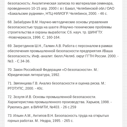
безопасность: Аналитическая записка по материалам семинара,
проведенного 10-15 апр. 2000 г. в г. Бакал, Челябинской обл./ ОАО
«Бакальские рудники», НТЦ-НИИОГР. Челябинск, 2000. - 46 с.
68. Забабурин В.М. Научно-методические основы управления
безопасностью труда на шахте //Научно-технические проблемы
строительства и охраны выработок: Сб. науч. тр. ШИНГТУ.
-Новочеркасск, 1996. С. 160-164.
69. Загретдинов Ш.Н., Галкин A.B. Работа с персоналом в рамках
обеспечения промышленной безопасности предприятия //Ваша
безопасность: Инф.-аналит. бюлл./Челяб. округ ГГТН России. 2000. -
№3. - С.34-36.
70. Закон Российской Федерации «О безопасности». М.:
Юридическая литература, 1992.
71. Звягинцева Г.В. Анализ безопасности и оценка риска. М.:
РГОТУПС, 2000. - 40с.
72. Зозуля И.В. Основы промышленной безопасности.
Характеристика промышленного производства. Харьков, 1998. -
Рукопись деп. в ВИНИТИ, №403. - 26 с.259
73. Ильин A.M., Антипов В.Н. Безопасность труда на открытых
горных работах. М.: Недра, 1995. - 265 с.