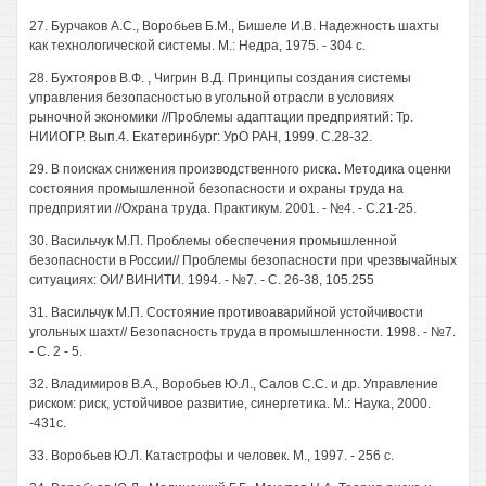
27. Бурчаков A.C., Воробьев Б.М., Бишеле И.В. Надежность шахты
как технологической системы. М.: Недра, 1975. - 304 с.
28. Бухтояров В.Ф. , Чигрин В.Д. Принципы создания системы
управления безопасностью в угольной отрасли в условиях
рыночной экономики //Проблемы адаптации предприятий: Тр.
НИИОГР. Вып.4. Екатеринбург: УрО РАН, 1999. С.28-32.
29. В поисках снижения производственного риска. Методика оценки
состояния промышленной безопасности и охраны труда на
предприятии //Охрана труда. Практикум. 2001. - №4. - С.21-25.
30. Васильчук М.П. Проблемы обеспечения промышленной
безопасности в России// Проблемы безопасности при чрезвычайных
ситуациях: ОИ/ ВИНИТИ. 1994. - №7. - С. 26-38, 105.255
31. Васильчук М.П. Состояние противоаварийной устойчивости
угольных шахт// Безопасность труда в промышленности. 1998. - №7.
- С. 2 - 5.
32. Владимиров В.А., Воробьев Ю.Л., Салов С.С. и др. Управление
риском: риск, устойчивое развитие, синергетика. М.: Наука, 2000.
-431с.
33. Воробьев Ю.Л. Катастрофы и человек. М., 1997. - 256 с.