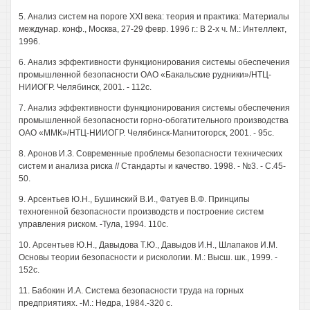
5. Анализ систем на пороге XXI века: теория и практика: Материалы
междунар. конф., Москва, 27-29 февр. 1996 г.: В 2-х ч. М.: Интеллект,
1996.
6. Анализ эффективности функционирования системы обеспечения
промышленной безопасности ОАО «Бакальские рудники»/НТЦ-
НИИОГР. Челябинск, 2001. - 112с.
7. Анализ эффективности функционирования системы обеспечения
промышленной безопасности горно-обогатительного производства
ОАО «ММК»/НТЦ-НИИОГР. Челябинск-Магнитогорск, 2001. - 95с.
8. Аронов И.З. Современные проблемы безопасности технических
систем и анализа риска // Стандарты и качество. 1998. - №3. - С.45-
50.
9. Арсентьев Ю.Н., Бушинский В.И., Фатуев В.Ф. Принципы
техногенной безопасности производств и построение систем
управления риском. -Тула, 1994. 110с.
10. Арсентьев Ю.Н., Давыдова Т.Ю., Давыдов И.Н., Шлапаков И.М.
Основы теории безопасности и рискологии. М.: Высш. шк., 1999. -
152с.
11. Бабокин И.А. Система безопасности труда на горных
предприятиях. -М.: Недра, 1984.-320 с.