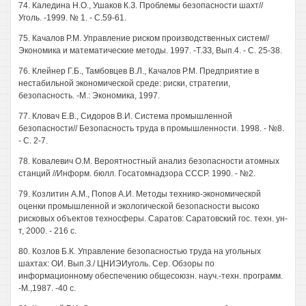
74. Каледина Н.О., Ушаков К.З. Проблемы безопасности шахт//
Уголь. -1999. № 1. - С.59-61.
75. Качалов P.M. Управление риском производственных систем//
Экономика и математические методы. 1997. -Т.ЗЗ, Вып.4. - С. 25-38.
76. Клейнер Г.Б., Тамбовцев В.Л., Качалов P.M. Предприятие в
нестабильной экономической среде: риски, стратегии,
безопасность. -М.: Экономика, 1997.
77. Кловач Е.В., Сидоров В.И. Система промышленной
безопасности// Безопасность труда в промышленности. 1998. - №8.
- С. 2-7.
78. Ковалевич О.М. Вероятностный анализ безопасности атомных
станций //Информ. бюлл. Госатомнадзора СССР. 1990. - №2.
79. Козлитин A.M., Попов А.И. Методы технико-экономической
оценки промышленной и экологической безопасности высоко
рисковых объектов техносферы. Саратов: Саратовский гос. техн. ун-
т, 2000. - 216 с.
80. Козлов Б.К. Управление безопасностью труда на угольных
шахтах: ОИ. Вып.З./ ЦНИЭИуголь. Сер. Обзоры по
информационному обеспечению общесоюзн. науч.-техн. программ.
-М.,1987. -40 с.