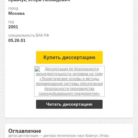
город
Москва
год
2001
специальность ВАК РФ
05.26.01
Купить диссертацию
Читать диссертацию
Оглавление
автор диссертации — доктора технических наук Кравчук, Игорь