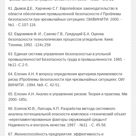
61. Дымов Д.Е., Харченко С.Г. Европейское законодательство в
области обеспечения промышленной безопасности // Проблемы
безопасности при чрезвычайных ситуациях: ОИ/ВИНИТИ. 2000. -
№1. - С.107-116.
62. Евдокимов Ф. И., Саенко Г.В., Грядущий Б.А. Оценка
безопасности технологических процессов угледобычи. Киев:
Тэхника, 1992. -124с.258
63. Единая система управления безопасностью в угольной
промышленности// Безопасность труда в промышленности. 1985. -
№12.-С.2-5.
64. Елохин А.Н. К вопросу определения критериев приемлемости
риска //Проблемы безопасности при чрезвычайных ситуациях: ОИ/
ВИНИТИ. -1994. №8.-С. 42-51.
65. Елохин А.Н. Анализ и управление риском: Теория и практика. Мм
2000.-185с.
66. Есипов Ю.В., Лапсарь А.П. Разработка метода системного
анализа потенциальной опасности комплекса «технический объект
-нерегламентированные факторы окружающей среды»//
Надежность и контроль качества. 1997. - №11. - С. 45-56.
67. Жизнеспособность предприятия: эффективность и