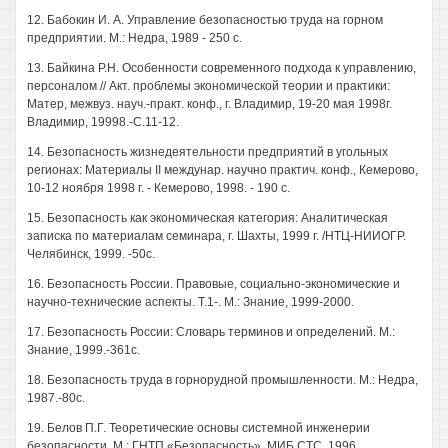
12. Бабокин И. А. Управление безопасностью труда на горном
предприятии. М.: Недра, 1989 - 250 с.
13. Байкина Р.Н. Особенности современного подхода к управлению,
персоналом // Акт. проблемы экономической теории и практики:
Матер, межвуз. науч.-практ. конф., г. Владимир, 19-20 мая 1998г.
Владимир, 19998.-С.11-12.
14. Безопасность жизнедеятельности предприятий в угольных
регионах: Материалы II междунар. научно практич. конф., Кемерово,
10-12 ноября 1998 г. - Кемерово, 1998. - 190 с.
15. Безопасность как экономическая категория: Аналитическая
записка по материалам семинара, г. Шахты, 1999 г. /НТЦ-НИИОГР.
Челябинск, 1999. -50с.
16. Безопасность России. Правовые, социально-экономические и
научно-технические аспекты. Т.1-. М.: Знание, 1999-2000.
17. Безопасность России: Словарь терминов и определений. М.:
Знание, 1999.-361с.
18. Безопасность труда в горнорудной промышленности. М.: Недра,
1987.-80с.
19. Белов П.Г. Теоретические основы системной инженерии
безопасности. М.: ГНТП «Безопасность», МИБ СТС, 1996.