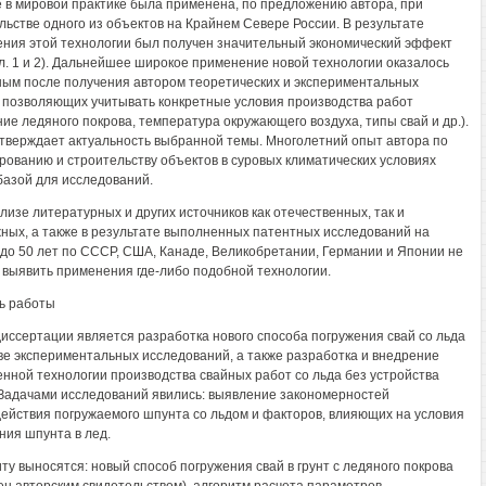
 в мировой практике была применена, по предложению автора, при
льстве одного из объектов на Крайнем Севере России. В результате
ния этой технологии был получен значительный экономический эффект
ил. 1 и 2). Дальнейшее широкое применение новой технологии оказалось
ым после получения автором теоретических и экспериментальных
 позволяющих учитывать конкретные условия производства работ
ние ледяного покрова, температура окружающего воздуха, типы свай и др.).
тверждает актуальность выбранной темы. Многолетний опыт автора по
рованию и строительству объектов в суровых климатических условиях
базой для исследований.
лизе литературных и других источников как отечественных, так и
ных, а также в результате выполненных патентных исследований на
 до 50 лет по СССР, США, Канаде, Великобретании, Германии и Японии не
 выявить применения где-либо подобной технологии.
ль работы
иссертации является разработка нового способа погружения свай со льда
ве экспериментальных исследований, а также разработка и внедрение
нной технологии производства свайных работ со льда без устройства
Задачами исследований явились: выявление закономерностей
ействия погружаемого шпунта со льдом и факторов, влияющих на условия
ния шпунта в лед.
ту выносятся: новый способ погружения свай в грунт с ледяного покрова