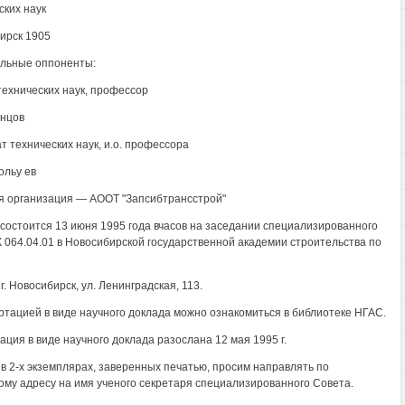
ских наук
ирск 1905
льные оппоненты:
технических наук, профессор
инцов
т технических наук, и.о. профессора
 ольу ев
 организация — АООТ "Запсибтрансстрой"
состоится 13 июня 1995 года вчасов на заседании специализированного
К 064.04.01 в Новосибирской государственной академии строительства по
г. Новосибирск, ул. Ленинградская, 113.
ртацией в виде научного доклада можно ознакомиться в библиотеке НГАС.
ация в виде научного доклада разослана 12 мая 1995 г.
в 2-х экземплярах, заверенных печатью, просим направлять по
ому адресу на имя ученого секретаря специализированного Совета.