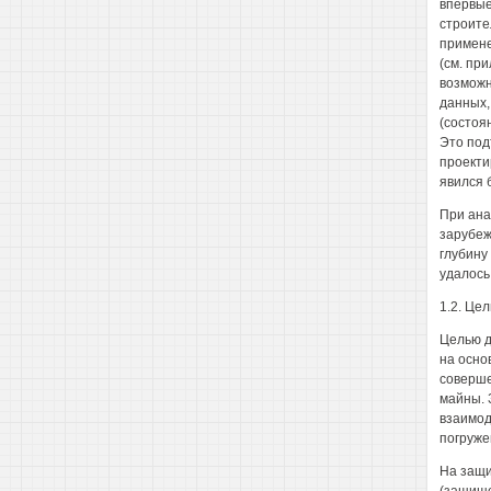
впервые
строите
примене
(см. пр
возможн
данных,
(состоя
Это под
проекти
явился 
При ана
зарубеж
глубину
удалось
1.2. Це
Целью д
на осно
соверше
майны. 
взаимод
погруже
На защи