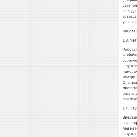
(защище
сваепог
со льда
возведе
условия
Работа 
1.3. Ме
Работа 
и обобщ
сооруже
шпунтов
намораж
камеру.
Опытные
многофа
результ
фактиче
1.4. На
Впервые
сваепог
лед мет
шпунта 