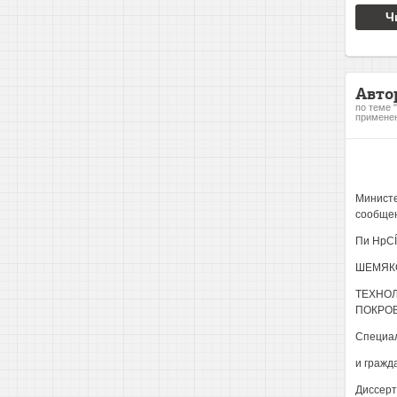
Ч
Авто
по теме 
применен
Министе
сообще
Пи HpCÍJ
ШЕМЯКО
ТЕХНО
ПОКРОВ
Специал
и гражд
Диссерт