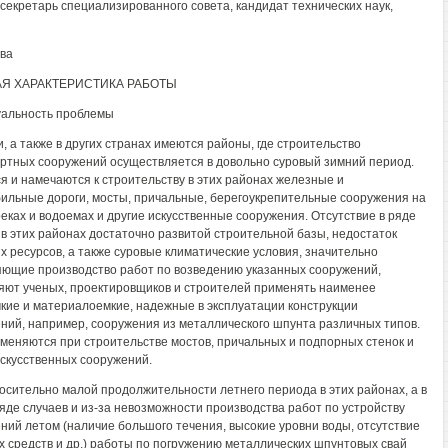
секретарь специализированного совета, кандидат технических наук,
ова
АЯ ХАРАКТЕРИСТИКА РАБОТЫ
туальность проблемы
и, а также в других странах имеются районы, где строительство
ртных сооружений осуществляется в довольно суровый зимний период.
я и намечаются к строительству в этих районах железные и
ильные дороги, мосты, причальные, берегоукрепительные сооружения на
реках и водоемах и другие искусственные сооружения. Отсутствие в ряде
 в этих районах достаточно развитой строительной базы, недостаток
х ресурсов, а также суровые климатические условия, значительно
ющие производство работ по возведению указанных сооружений,
яют ученых, проектировщиков и строителей применять наименее
кие и материалоемкие, надежные в эксплуатации конструкции
ний, например, сооружения из металлического шпунта различных типов.
меняются при строительстве мостов, причальных и подпорных стенок и
искусственных сооружений.
осительно малой продолжительности летнего периода в этих районах, а в
яде случаев и из-за невозможности производства работ по устройству
ний летом (наличие большого течения, высокие уровни воды, отсутствие
х средств и др.) работы по погружению металлических шпунтовых свай