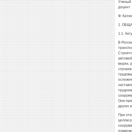
Ученый 
доцент
Ф. Катк
1. ОБЩ
1.1. Ак
В Росси
транспо
Строятс
автомоб
морях, 
случаев
трудовы
осложня
заставл
трудоем
сооруже
Они при
других 
При отн
целом р
сооруже
плавучи