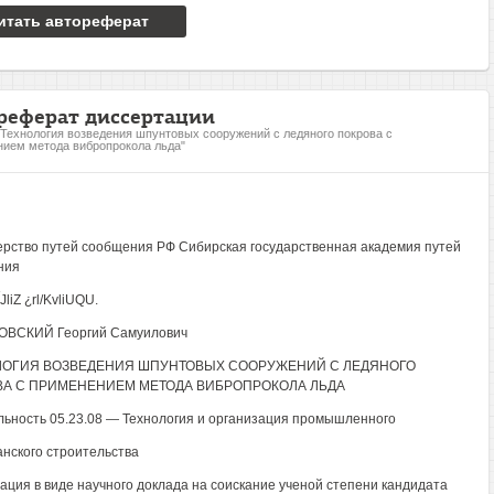
итать автореферат
реферат диссертации
"Технология возведения шпунтовых сооружений с ледяного покрова с
ием метода вибропрокола льда"
рство путей сообщения РФ Сибирская государственная академия путей
ния
liZ ¿rl/KvliUQU.
ВСКИЙ Георгий Самуилович
ЛОГИЯ ВОЗВЕДЕНИЯ ШПУНТОВЫХ СООРУЖЕНИЙ С ЛЕДЯНОГО
А С ПРИМЕНЕНИЕМ МЕТОДА ВИБРОПРОКОЛА ЛЬДА
ьность 05.23.08 — Технология и организация промышленного
анского строительства
ация в виде научного доклада на соискание ученой степени кандидата