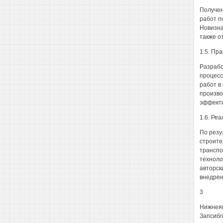
Получен
работ п
Новизна
также о
1.5. Пр
Разрабо
процесс
работ в
произво
эффекти
1.6. Ре
По резу
строите
транспо
техноло
авторск
внедрен
3
Нижнеян
Запсибг