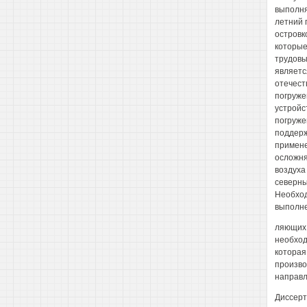
выполня
летний 
островк
которые
трудовы
являетс
отечест
погруже
устройс
погруже
поддерж
примене
осложня
воздуха
северны
Необход
выполне
ляющих 
необход
которая
произво
направ
Диссерт