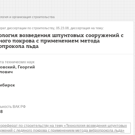
логия и организация строительства
рат диссертации по строительству, 05.23.08, диссертация на тему:
ология возведения шпунтовых сооружений с
ного покрова с применением метода
опрокола льда
та технических наук
овский, Георгий
лович
ибирск
ьность ВАК РФ
08