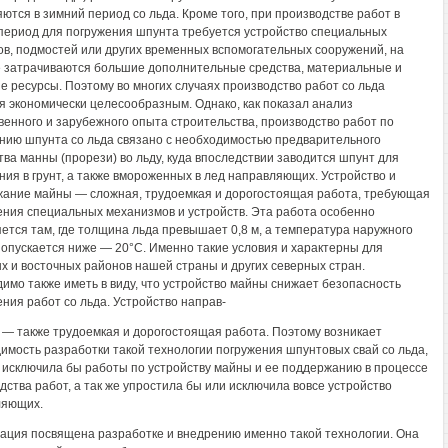
ются в зимний период со льда. Кроме того, при производстве работ в
период для погружения шпунта требуется устройство специальных
ов, подмостей или других временных вспомогательных сооружений, на
 затрачиваются большие дополнительные средства, материальные и
е ресурсы. Поэтому во многих случаях производство работ со льда
я экономически целесообразным. Однако, как показал анализ
венного и зарубежного опыта строительства, производство работ по
нию шпунта со льда связано с необходимостью предварительного
тва манны (прорези) во льду, куда впоследствии заводится шпунт для
ния в грунт, а также вмороженных в лед направляющих. Устройство и
ание майны — сложная, трудоемкая и дорогостоящая работа, требующая
ния специальных механизмов и устройств. Эта работа особенно
ется там, где толщина льда превышает 0,8 м, а температура наружного
 опускается ниже — 20°С. Именно такие условия и характерны для
х и восточных районов нашей страны и других северных стран.
имо также иметь в виду, что устройство майны снижает безопасность
ния работ со льда. Устройство направ-
— также трудоемкая и дорогостоящая работа. Поэтому возникает
имость разработки такой технологии погружения шпунтовых свай со льда,
 исключила бы работы по устройству майны и ее поддержанию в процессе
дства работ, а так же упростила бы или исключила вовсе устройство
ляющих.
ация посвящена разработке и внедрению именно такой технологии. Она