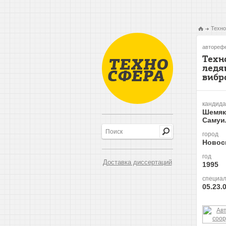
Техно
авторефе
Техн
ледя
вибр
кандида
Шемяк
Самуи
город
Новос
год
Доставка диссертаций
1995
специал
05.23.