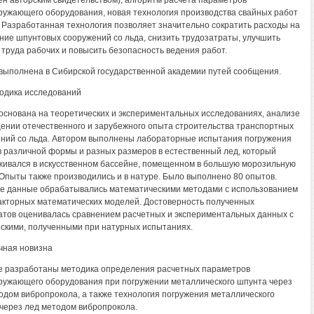
н авторским свидетельством), алгоритм расчета параметров
ружающего оборудования, новая технология производства свайных работ
. Разработанная технология позволяет значительно сократить расходы на
ние шпунтовых сооружений со льда, снизить трудозатраты, улучшить
 труда рабочих и повысить безопасность ведения работ.
выполнена в Сибирской государственной академии путей сообщения.
тодика исследований
основана на теоретических и экспериментальных исследованиях, анализе
ении отечественного и зарубежного опыта строительства транспортных
ний со льда. Автором выполнены лабораторные испытания погружения
 различной формы и разных размеров в естественный лед, который
ивался в искусственном бассейне, помещенном в большую морозильную
 Опыты также производились и в натуре. Было выполнено 80 опытов.
 данные обрабатывались математическими методами с использованием
кторных математических моделей. Достоверность полученных
атов оценивалась сравнением расчетных и экспериментальных данных с
скими, полученными при натурных испытаниях.
учная новизна
 разработаны методика определения расчетных параметров
ружающего оборудования при погружении металлического шпунта через
одом вибропрокола, а также технология погружения металлического
через лед методом вибропрокола.