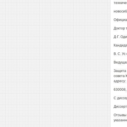
техниче
новосиб
Официа
Доктор 
Д-Г. Од
Кандида
В. С. Ус
Ведущая
Защита 
совета 
адресу:
630008, 
С диссе
Диссерт
Отзывы 
указанн