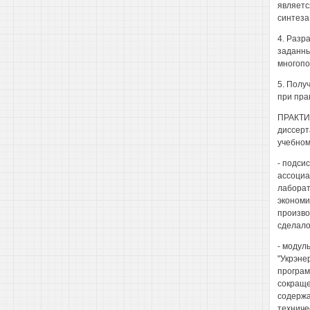
являетс
синтеза
4. Разр
заданны
многопо
5. Полу
при пра
ПРАКТИ
диссерт
учебном
- подси
ассоциа
лаборат
экономи
произво
сделало
- модул
"Укрэне
програм
сокраще
содержа
техниче