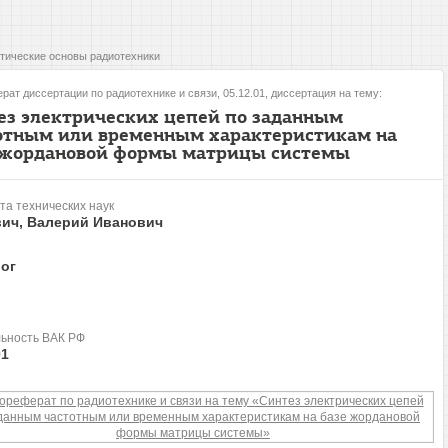
тические основы радиотехники
рат диссертации по радиотехнике и связи, 05.12.01, диссертация на тему:
ез электрических цепей по заданным
отным или временным характеристикам на
 жордановой формы матрицы системы
та технических наук
вич, Валерий Иванович
ог
ьность ВАК РФ
01