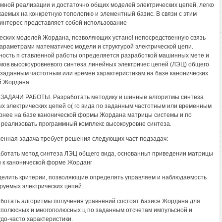
мной реализации и достаточно общих моделей электрических цепей, легко
аемых на конкретную топологию и элементный базис. В связи с этим
интерес представляет собой использование
еских моделей Жордана, позволяющих устано! непосредственную связь
араметрами математичес модели и структурой электрической цепи.
ность п ставленной работы определяется разработкой машинных мете и
мов высокоуровневого синтеза линейных электричес цепей (ЛЭЦ) общего
 заданным частотным или времен характеристикам на базе канонических
й Жордана.
ЗАДАЧИ РАБОТЫ. Разработать методику и шинные алгоритмы синтеза
х электрических цепей о( го вида по заданным частотным или временным
рнее на базе канонической формы Жордана матрицы системы и по
реализовать программный комплекс высокоуровне синтеза.
енная задача требует решения следующих част подзадач:
аботать метод синтеза ЛЭЦ общего вида, основанньп приведении матрицы
 к канонической форме Жорданг
делить критерии, позволяющие определять управляем и наблюдаемость
руемых электрических цепей.
аботать алгоритмы получения уравнений состоят базисе Жордана для
полюсных и многополюсных ц по заданным отсчетам импульсной и
до-часто характеристики.