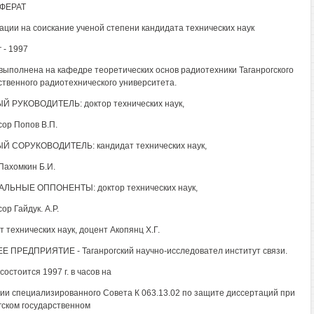
ФЕРАТ
ации на соискание ученой степени кандидата технических наук
 - 1997
выполнена на кафедре теоретических основ радиотехники Таганрогского
ственного радиотехнического университета.
 РУКОВОДИТЕЛЬ: доктор технических наук,
ор Попов В.П.
Й СОРУКОВОДИТЕЛЬ: кандидат технических наук,
Пахомкин Б.И.
ЛЬНЫЕ ОППОНЕНТЫ: доктор технических наук,
ор Гайдук. А.Р.
т технических наук, доцент Акопянц Х.Г.
 ПРЕДПРИЯТИЕ - Таганрогский научно-исследовател институт связи.
остоится 1997 г. в часов на
ии специализированного Совета К 063.13.02 по защите диссертаций при
гском государственном