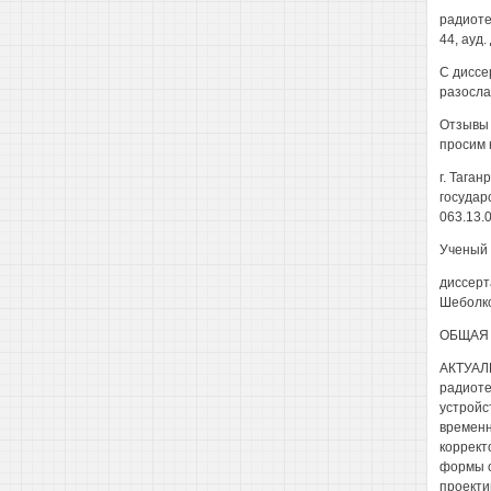
радиоте
44, ауд.
С диссе
разослан
Отзывы 
просим 
г. Таган
государ
063.13.
Ученый 
диссерт
Шеболко
ОБЩАЯ 
АКТУАЛЬ
радиоте
устройс
временн
коррект
формы с
проекти