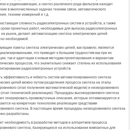
язи и радионавигации, а синтез различного рода фильтров находит
ние в многочисленных задачах техники связи, автоматического
ния, технике измерений и т.д.
растающая сложность радиоэлектронных систем и устройств, а также
 сроки проектных работ, необходимые для выпуска радиоэлектронных
 на рынок, делают автоматизацию синтеза электрических цепей
но необходимой.
ующие пакеты синтеза электрических цепей, как правило, являются
циализированными, что приводит к большим трудностям как при их
ции, так и адаптации к новым методам проектирования и вариантам
гических процессов, что значительно снижает степень их использования
ектировании радиоэлектронных устройств.
ь эффективность и гибкость систем автоматизированного синтеза
ческих цепей можно путем разделения процесса синтеза на этапы
ровневого (этап получения математической модели) и низкоуровневого
 (этап технической реализации). Процедуры высокоуровневого синтеза
ют генерировать промежуточные описания, которые оптимизируются и
аются на конкретную технологию реализации средствами
овневого синтеза. В настоящее время процедуры низкоуровневого синтеза
чно разработаны.
ет необходимость в разработке методов и алгоритмов процесса
ровневого синтеза, базирующихся на использовании компактных для