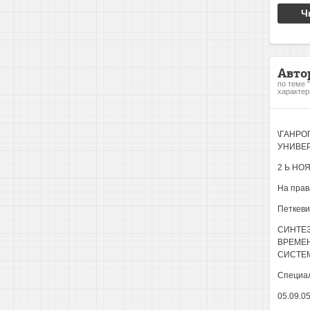
Ч
Авто
по теме 
характер
\ГАНРО
УНИВЕ
2 Ь НО
На прав
Петкеви
СИНТЕЗ
ВРЕМЕ
СИСТЕ
Специал
05.09.0