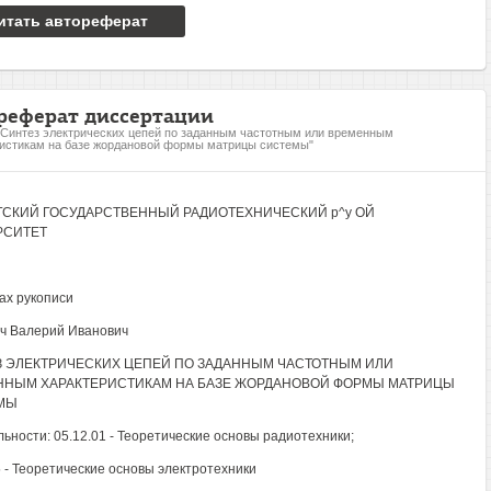
итать автореферат
реферат диссертации
"Синтез электрических цепей по заданным частотным или временным
истикам на базе жордановой формы матрицы системы"
ГСКИЙ ГОСУДАРСТВЕННЫЙ РАДИОТЕХНИЧЕСКИЙ р^у ОЙ
РСИТЕТ
Я
ах рукописи
ч Валерий Иванович
 ЭЛЕКТРИЧЕСКИХ ЦЕПЕЙ ПО ЗАДАННЫМ ЧАСТОТНЫМ ИЛИ
ННЫМ ХАРАКТЕРИСТИКАМ НА БАЗЕ ЖОРДАНОВОЙ ФОРМЫ МАТРИЦЫ
МЫ
ьности: 05.12.01 - Теоретические основы радиотехники;
5 - Теоретические основы электротехники