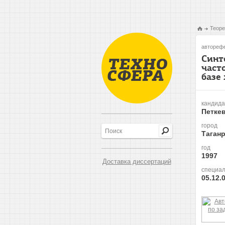
Теоре
авторефе
Синт
част
базе
кандида
Петке
город
Таганр
год
1997
Доставка диссертаций
специал
05.12.