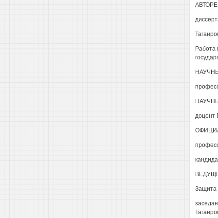
АВТОРЕ
диссерт
Таганрог
Работа 
государ
НАУЧНЫЙ
професс
НАУЧНЫ
доцент 
ОФИЦИА
професс
кандида
ВЕДУЩЕЕ
Защита с
заседан
Таганро