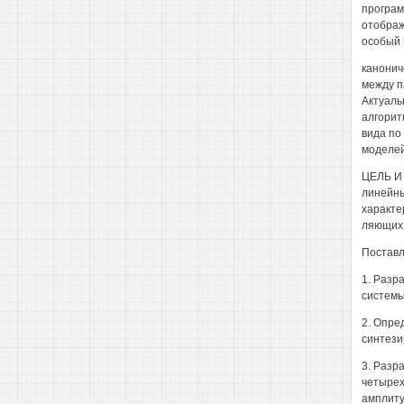
програм
отображ
особый 
канонич
между п
Актуаль
алгорит
вида по
моделе
ЦЕЛЬ И 
линейны
характе
ляющих 
Поставл
1. Разр
системы
2. Опре
синтези
3. Разр
четырех
амплиту