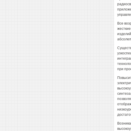
радиосв
приложе
управле
Все воз
жесткие
изделий
абсолют
Существ
узкоспе
интегра
техноло
при про
Повысит
электри
высокоу
синтеза
позволя
отображ
низкоур
достато
Возника
высокоу