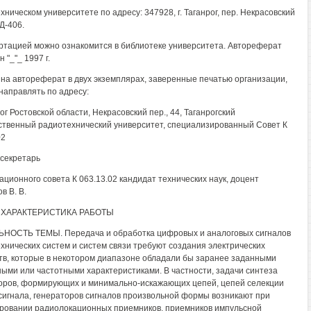
хническом университете по адресу: 347928, г. Таганрог, пер. Некрасовский
 Д-406.
ртацией можно ознакомится в библиотеке университета. Автореферат
 "_"_ 1997 г.
на автореферат в двух экземплярах, заверенные печатью организации,
направлять по адресу:
рог Ростовской области, Некрасовский пер., 44, Таганрогский
ственный радиотехнический университет, специализированный Совет К
02
секретарь
ационного совета К 063.13.02 кандидат технических наук, доцент
в В. В.
ХАРАКТЕРИСТИКА РАБОТЫ
НОСТЬ ТЕМЫ. Передача и обработка цифровых и аналоговых сигналов
хнических систем и систем связи требуют создания электрических
тв, которые в некотором диапазоне обладали бы заранее заданными
ыми или частотными характеристиками. В частности, задачи синтеза
оров, формирующих и минимально-искажающих цепей, цепей селекции
игнала, генераторов сигналов произвольной формы возникают при
ровании радиолокационных приемников, приемников импульсной