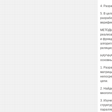
4. Разр
5. В це
разрабо
верифик
МЕТОДЫ
реализа
и функц
алгорит
реляцио
НАУЧНАЯ
основны
1. Разр
матрицы
непосре
цепи.
2. Найд
многопо
3. Изуч
структу
паралле