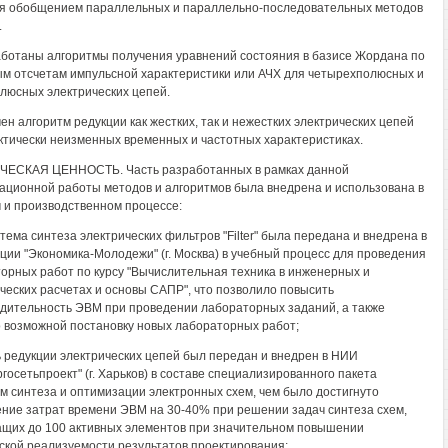
я обобщением параллельных и параллельно-последовательных методов
.
аботаны алгоритмы получения уравнений состояния в базисе Жордана по
м отсчетам импульсной характеристики или АЧХ для четырехполюсных и
люсных электрических цепей.
чен алгоритм редукции как жестких, так и нежестких электрических цепей
ктически неизменных временных и частотных характеристиках.
ЧЕСКАЯ ЦЕННОСТЬ. Часть разработанных в рамках данной
ационной работы методов и алгоритмов была внедрена и использована в
 и производственном процессе:
стема синтеза электрических фильтров "Filter" была передана и внедрена в
ции "Экономика-Молодежи" (г. Москва) в учебный процесс для проведения
орных работ по курсу "Вычислительная техника в инженерных и
ческих расчетах и основы САПР", что позволило повысить
дительность ЭВМ при проведении лабораторных заданий, а также
 возможной постановку новых лабораторных работ;
ь редукции электрических цепей был передан и внедрен в НИИ
ргосетьпроект" (г. Харьков) в составе специализированного пакета
м синтеза и оптимизации электронных схем, чем было достигнуто
ние затрат времени ЭВМ на 30-40% при решении задач синтеза схем,
щих до 100 активных элементов при значительном повышении
ской реализуемости результатов проектирования;