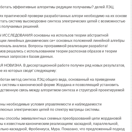
аботать эффективные алгоритмы редукции получаемы? делей ЛЭЦ.
лях практической проверки разработанных алгори необходимо на их основе
тать систему высокоуровне синтеза электрических цепей с возможностью
 получаемых решений.
 ИССЛЕДОВАНИЯ основаны на использов теории абстрактной
ции линейных динамических си< основных положений линейной алгебры
иональ анализа. Вопросы программной реализации разработа!
мов решались с использованием теории распознав образов и теории
нных запросов к базам данных.
 НОВИЗНА. В диссертационной работе получен ряд новых результатов,
е из которых сводя' следующему:
аботан метод синтеза ЛЭЦ общего вида, основанный на приведении
 системы к канонической форме Жордана и позволяющий установить
дственную связь между алгоритмом синтеза и структурой проектируемой
ены необходимые условия управляемости и наблюдаемости
люсных электрических цепей по спектру матрицы системы.
ены способы эквивалентных схемных преобразований цепи жордановой
ры к известным каноническим реализациям: каскадной, параллельной,
льно-каскадной, Фробениуса, Мура. Показано, что предложенный подход