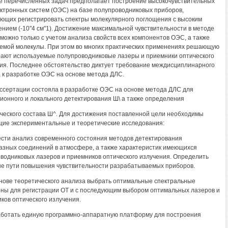
 перечисленных задач предполагает построение высокочувствительных
ктронных систем (ОЭС) на базе полупроводниковых приборов,
ющих регистрировать спектры молекулярного поглощения с высоким
нием (-10"4 см"1). Достижение максимальной чувствительности в методе
можно только с учетом анализа свойств всех компонентов ОЭС, а также
емой молекулы. При этом во многих практических применениях решающую
рают используемые полупроводниковые лазеры и приемники оптического
ия. Последнее обстоятельство диктует требование междисциплинарного
 к разработке ОЭС на основе метода ДЛС.
ссертации состояла в разработке ОЭС на основе метода ДЛС для
ионного и локального детектирования Ш\ а также определения
ческого состава Ш^. Для достижения поставленной цели необходимы
ие экспериментальные и теоретические исследования:
ести анализ современного состояния методов детектирования
азных соединений в атмосфере, а также характеристик имеющихся
водниковых лазеров и приемников оптического излучения. Определить
е пути повышения чувствительности разрабатываемых приборов.
снове теоретического анализа выбрать оптимальные спектральные
ны для регистрации ОТ и с последующим выбором оптимальных лазеров и
ков оптического излучения.
аботать единую программно-аппаратную платформу для построения