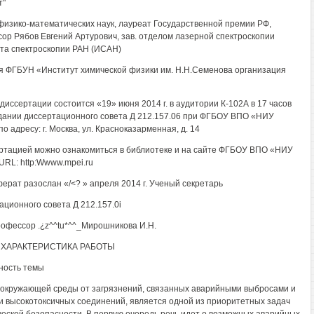
т"
физико-математических наук, лауреат Государственной премии РФ,
ор Рябов Евгений Артурович, зав. отделом лазерной спектроскопии
та спектроскопии РАН (ИСАН)
 ФГБУН «Институт химической физики им. Н.Н.Семенова организация
диссертации состоится «19» июня 2014 г. в аудитории К-102А в 17 часов
дании диссертационного совета Д 212.157.06 при ФГБОУ ВПО «НИУ
 адресу: г. Москва, ул. Красноказарменная, д. 14
ртацией можно ознакомиться в библиотеке и на сайте ФГБОУ ВПО «НИУ
RL: http:Wwww.mpei.ru
ерат разослан «/<? » апреля 2014 г. Ученый секретарь
ационного совета Д 212.157.0i
 профессор .¿z^^tu*^^_Мирошникова И.Н.
ХАРАКТЕРИСТИКА РАБОТЫ
ность темы
окружающей среды от загрязнений, связанных аварийными выбросами и
и высокотоксичных соединений, является одной из приоритетных задач