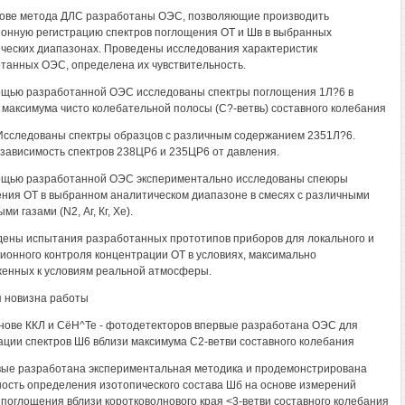
нове метода ДЛС разработаны ОЭС, позволяющие производить
онную регистрацию спектров поглощения ОТ и Шв в выбранных
ческих диапазонах. Проведены исследования характеристик
танных ОЭС, определена их чувствительность.
ощью разработанной ОЭС исследованы спектры поглощения 1Л?6 в
 максимума чисто колебательной полосы (С?-ветвь) составного колебания
Исследованы спектры образцов с различным содержанием 2351Л?6.
зависимость спектров 238ЦРб и 235ЦР6 от давления.
ощью разработанной ОЭС экспериментально исследованы спеюры
ния ОТ в выбранном аналитическом диапазоне в смесях с различными
и газами (N2, Аг, Кг, Хе).
дены испытания разработанных прототипов приборов для локального и
ионного контроля концентрации ОТ в условиях, максимально
енных к условиям реальной атмосферы.
 новизна работы
снове ККЛ и СёН^Те - фотодетекторов впервые разработана ОЭС для
ации спектров Ш6 вблизи максимума С2-ветви составного колебания
вые разработана экспериментальная методика и продемонстрирована
ость определения изотопического состава Шб на основе измерений
 поглощения вблизи коротковолнового края <3-ветви составного колебания