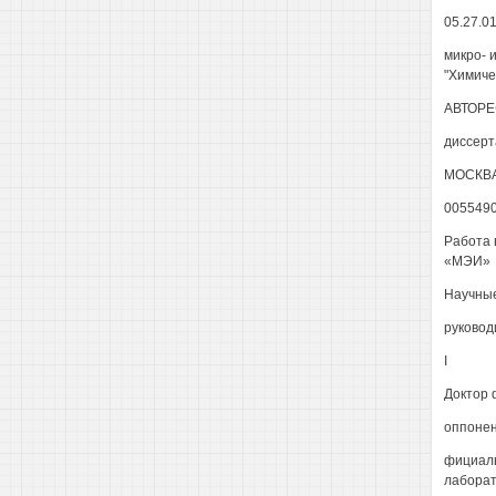
05.27.0
микро- 
"Химиче
АВТОРЕ
диссерт
МОСКВА
005549
Работа 
«МЭИ»
Научные
руковод
I
Доктор 
оппонен
фициаль
лаборат