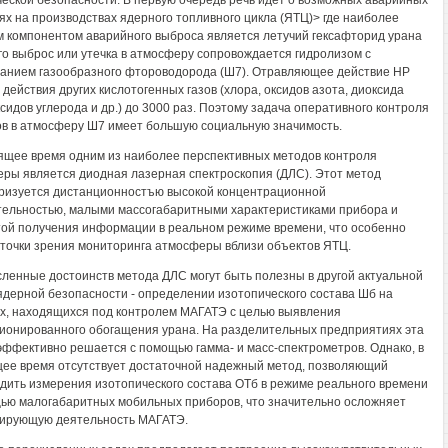
ческой безопасности. В первую очередь речь идет о возможных аварийных
ях на производствах ядерного топливного цикла (ЯТЦ)> где наиболее
 компонентом аварийного выброса является летучий гексафторид урана
Его выброс или утечка в атмосферу сопровождается гидролизом с
анием газообразного фтороводорода (Ш7). Отравляющее действие НР
 действия других кислотогенных газов (хлора, оксидов азота, диоксида
ксидов углерода и др.) до 3000 раз. Поэтому задача оперативного контроля
в в атмосферу Ш7 имеет большую социальную значимость.
ящее время одним из наиболее перспективных методов контроля
ры является диодная лазерная спектроскопия (ДЛС). Этот метод
ризуется дистанционностъю высокой концентрационной
тельностью, малыми массогабаритными характеристиками прибора и
ой получения информации в реальном режиме времени, что особенно
 точки зрения мониторинга атмосферы вблизи объектов ЯТЦ.
ленные достоинств метода ДЛС могут быть полезны в другой актуальной
ядерной безопасности - определении изотопического состава Шб на
х, находящихся под контролем МАГАТЭ с целью выявления
ионированного обогащения урана. На разделительных предприятиях эта
эффективно решается с помощью гамма- и масс-спектрометров. Однако, в
ее время отсутствует достаточной надежный метод, позволяющий
дить измерения изотопического состава ОТб в режиме реального времени
ью малогабаритных мобильных приборов, что значительно осложняет
ирующую деятельность МАГАТЭ.