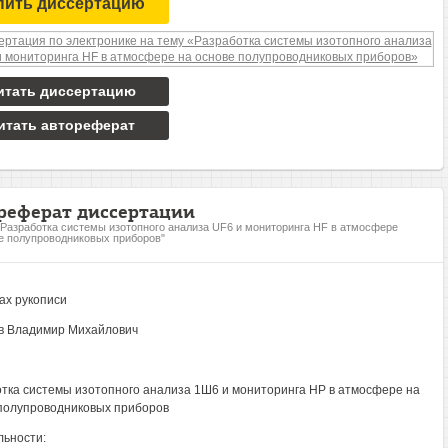
пить диссертацию
итать диссертацию
итать автореферат
реферат диссертации
"Разработка системы изотопного анализа UF6 и мониторинга HF в атмосфере
е полупроводниковых приборов"
ах рукописи
в Владимир Михайлович
тка системы изотопного анализа 1Ш6 и мониторинга НР в атмосфере на
полупроводниковых приборов
ьности: