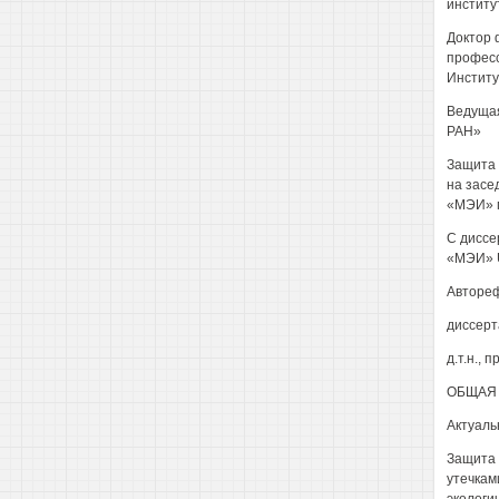
институ
Доктор 
професс
Институ
Ведущая
РАН»
Защита 
на засе
«МЭИ» по
С диссе
«МЭИ» U
Автореф
диссерт
д.т.н.,
ОБЩАЯ 
Актуаль
Защита 
утечкам