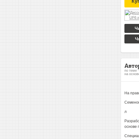
Ку
Ч
Ч
Авто
по теме 
на основ
На прав
Семено
л
Разрабо
основе 
Специал