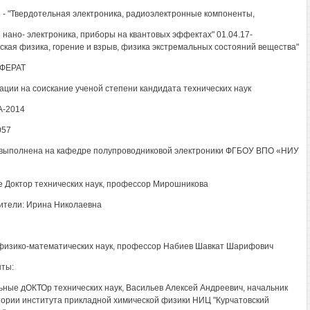
1 - "Твердотельная электроника, радиоэлектронные компоненты,
и нано- электроника, приборы на квантовых эффектах" 01.04.17-
ская физика, горение и взрыв, физика экстремальных состояний вещества"
ФЕРАТ
ации на соискание ученой степени кандидата технических наук
-2014
057
выполнена на кафедре полупроводниковой электроники ФГБОУ ВПО «НИУ
 Доктор технических наук, профессор Мирошникова
ители: Ирина Николаевна
физико-математических наук, профессор Набиев Шавкат Шарифович
ты:
ные дОКТОр технических наук, Васильев Алексей Андреевич, начальник
ории института прикладной химической физики НИЦ "Курчатовский