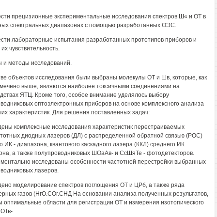
ести прецизионные экспериментальные исследования спектров Ш« и ОТ в
ых спектральных диапазонах с помощью разработанных ОЭС.
ести лабораторные испытания разработанных прототипов приборов и
 их чувствительность.
 и методы исследований.
тве объектов исследования были выбраны молекулы ОТ и Шв, которые, как
мечено выше, являются наиболее токсичными соединениями на
дствах ЯТЦ. Кроме того, особое внимание уделялось выбору
водниковых оптоэлектронных приборов на основе комплексного анализа
чих характеристик. Для решения поставленных задач:
дены комплексные исследования характеристик перестраиваемых
тотных диодных лазеров (ДЛ) с распределенной обратной связью (РОС)
о ИК - диапазона, квантового каскадного лазера (ККЛ) среднего ИК
она, а также полупроводниковых ШОаАв- и СсШяТе - фотодетекторов.
ментально исследованы особенности частотной перестройки выбранных
водниковых лазеров.
дено моделирование спектров поглощения ОТ и ЦРб, а также ряда
рных газов (НгО.СОг.СНД На основании анализа полученных результатов,
 оптимальные области для регистрации ОТ и измерения изотопического
 ОТв-