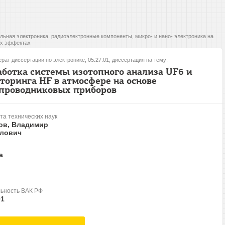
льная электроника, радиоэлектронные компоненты, микро- и нано- электроника на
х эффектах
рат диссертации по электронике, 05.27.01, диссертация на тему:
аботка системы изотопного анализа UF6 и
торинга HF в атмосфере на основе
проводниковых приборов
та технических наук
ов, Владимир
лович
а
ьность ВАК РФ
01