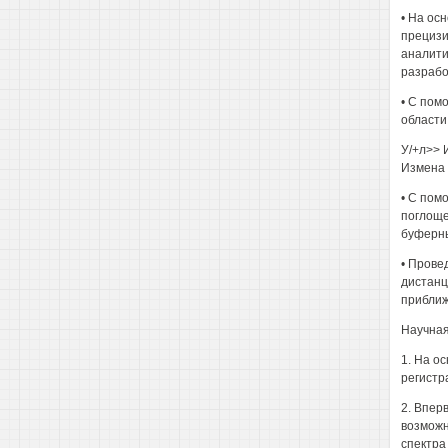
• На ос
прецизи
аналити
разрабо
• С пом
области
У/+л>> 
Измена 
• С пом
поглоще
буферным
• Прове
дистанц
приближ
Научная
1. На о
регистр
2. Впер
возможн
спектра