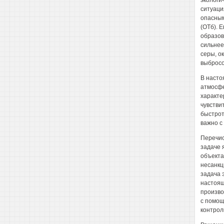
экологи
ситуаци
опасным
(ОТб). 
образов
сильнее
серы, о
выбросо
В насто
атмосфе
характе
чувстви
быстрот
важно с
Перечис
задаче 
объекта
несанкц
задача 
настоящ
произво
с помощ
контрол