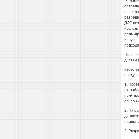
Решение
оптоэле
позволя
разреше
ДЛС воз
исследу
роль иг
излучен
подхода
Цель ди
дистанц
изотопи
следующ
1. Пров
газообр
полупро
основны
2. На о
диапазо
приемни
3. Разр