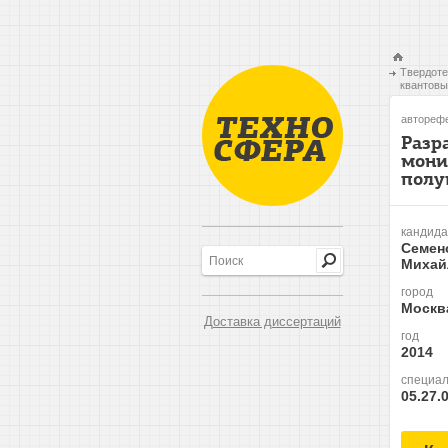
Твердоте
квантовы
авторефе
Разр
мони
полу
кандида
Семен
Михай
город
Москв
Доставка диссертаций
год
2014
специал
05.27.