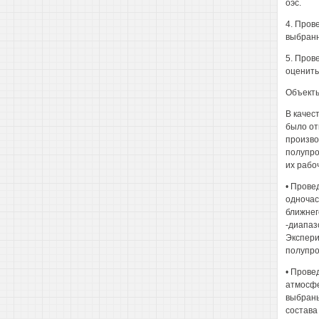
оэс.
4. Пров
выбранн
5. Пров
оценить
Объекты
В качес
было от
произво
полупро
их рабо
• Прове
одночас
ближнег
-диапаз
Экспери
полупро
• Прове
атмосфе
выбраны
состава