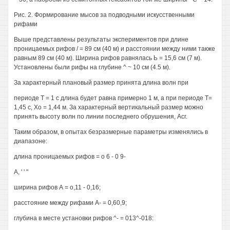
Рис. 2. Формирование мысов за подводными искусственными
рифами
Выше представлены результаты экспериментов при длине
проницаемых рифов / = 89 см (40 м) и расстоянии между ними также
равным 89 см (40 м). Ширина рифов равнялась Ь = 15,6 см (7 м).
Установлены были рифы на глубине ^ ~ 10 см (4.5 м).
За характерный плановый размер принята длина волн при
периоде Т = 1 с длина будет равна примерно 1 м, а при периоде Т=
1,45 с, Хо = 1,44 м. За характерный вертикальный размер можно
принять высоту волн по линии последнего обрушения, Асг.
Таким образом, в опытах безразмерные параметры изменялись в
диапазоне:
длина проницаемых рифов = о 6 - 0 9-
А, ' ' "
ширина рифов А = о,11 - 0,16;
расстояние между рифами А- = 0,60,9;
глубина в месте установки рифов ^- = 013^-018: