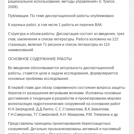
рациональное использование, методы управления» (г. Туапсе,
2008).
Публикации. По теме диссертационной работы опубликовано
6 научных работ, в том числе 1 работа из перечня ВАК.
Структура и объем работы. Диссертация состоит из введения, трех
глав, заключения и списка литературы. Работа изложена на 122
страницах, включая 71 рисунок и список литературы из 110
наименований.
ОСНОВНОЕ СОДЕРЖАНИЕ РАБОТЫ
Во введении обосновывается актуальность диссертационной
работы, ставятся цели и задачи исследования, формулируются
основные проблемы исследования.
В первой главе дан обзор современного состояния вопроса защиты
берегов от разрушения ветровыми волнами. Изложены основные
достижения и тенденции в разработке и проектировании морских
волногасящих гидротехнических сооружений на основании работ
Н.Н.Загрядской, Д.Д.Лаппо, С.С.Стрекалова, В.К.Завьялова.
Г.Н.Смирнова, Т.Г.Смирновой, К.Н. Макарова, P.M. Тлявлина и др.
Представлены принципы проектирования берегозащитных
сооружений. Детально проанализированы активный и пассивный