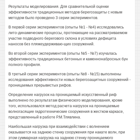
Результаты моделирования. Для сравнительной оценки
эффективности традиционных методов берегозащиты с новым
методом было проведено 3 серии экспериментов.
В первой серии экспериментов (опыты №1 - №4) исследовались
лито-динамические процессы, протекающие на рассматриваемом
участке подводного берегового склона в условиях дефицита
наносов без пляжеудерживаю-щих сооружений.
Во второй серии экспериментов (опыты №5 - №7) изучалась
эффективность традиционных бетонных и каменнонабросных бун
полного профиля.
В третьей серии экспериментов (опыты №8 - №15) выполнены
исследования эффективности новых берегозащитных сооружений -
проницаемых прерывистых рифов.
Определение нагрузок на проницаемый искусственный риф
выполнено по результатам физического моделирования, кроме
того, использовался метод расчета нагрузок на проницаемые
волногасящие гидротехнические сооружения в жестком каркасе,
представленный в работе Р.М.Тлявлина.
Наибольшая нагрузка при взаимодействии с волнением
оказывается на заднюю стенку сооружения при накате волн, при
этом суммарная нагрузка на заднюю стенку проницаемого