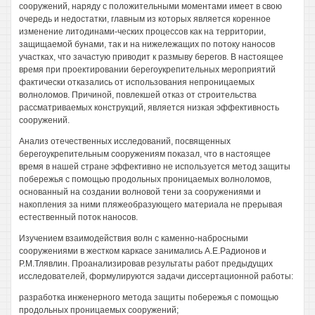
сооружений, наряду с положительными моментами имеет в свою
очередь и недостатки, главным из которых является коренное
изменение литодинами-ческих процессов как на территории,
защищаемой бунами, так и на нижележащих по потоку наносов
участках, что зачастую приводит к размыву берегов. В настоящее
время при проектировании берегоукрепительных мероприятий
фактически отказались от использования непроницаемых
волноломов. Причиной, повлекшей отказ от строительства
рассматриваемых конструкций, является низкая эффективность
сооружений.
Анализ отечественных исследований, посвященных
берегоукрепительным сооружениям показал, что в настоящее
время в нашей стране эффективно не используется метод защиты
побережья с помощью продольных проницаемых волноломов,
основанный на создании волновой тени за сооружениями и
накопления за ними пляжеобразующего материала не прерывая
естественный поток наносов.
Изучением взаимодействия волн с каменно-набросными
сооружениями в жестком каркасе занимались А.Е.Радионов и
Р.М.Тлявлин. Проанализировав результаты работ предыдущих
исследователей, формулируются задачи диссертационной работы:
разработка инженерного метода защиты побережья с помощью
продольных проницаемых сооружений;