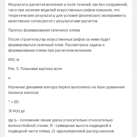
Результаты расчетов волнения и поля течений, как без сооружений,
так и при наличии моделей искусственных рифов показали, что
теоретические результаты для условий физического эксперимента
качественно согласуются с результатами расчетов.
Прогноз формирования галечного пляжа
После строительства искусственных рифов за ними будет
формироваться галечный пляж. Рассмотрена задача о
формировании пляжа при расчетном волнении.
850, м
Рис. 5. Плановая картина волн
о
Изучение динамики контура берега выполнено на базе уравнения
баланса наносов:
^ = (6)
Э/ Н(х) дх
где Ь - положение линии уреза относительно относительно
волноотбойной стенки; Я - суммарная высота надводной и
подводной части пляжа; (3 -вдольбереговой расход наносов.