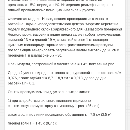
превышала ±5%, периода ±1%. Измерения рельефа и ширины
пляжей проводились с помощью нивелира и рулетки.
Физическая модель. Исследования проводились в волновом
бассейне Научно-исследовательского центра "Морские берега" на
модели подводного склона характерного для Кавказского побережья
Черного моря. Бассейн в плане представляет собой прямоугольник
шириной 13 м и длиной 19 м, с высотой стенок 1 м; оснащен
щитовым волнопродуктором с электромеханическим приводом,
позволяющим генерировать регулярные волны высотой до 20 см и
периодом Г в диапазоне 0,7 - Зс.
План модели, построенной в масштабе а = 1:45, показан на рис. 1.
Средний уклон подводного склона в приурезовой зоне составлял / =
0,076, в зоне глубин с/ = 6,7 - 18,9 см г = 0,018, далее до дна
бассейна г = 0,1.
Опыты проводились при двух волновых режимах:
1) при воздействии сильного волнения (примерно
соответствующему шторму возможному 1 раз в 25 лет):
высота волн по линии последнего обрушения к = 7,8 см (3,5 м);
период волн Т = 1,45 с (9,7 с);