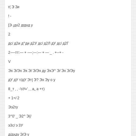
г( Э Зи
! -
[Э ¡дх2 дгдхд у
2
дс/ д2и д^ди д2У дс/ д2Л дУ дс/ д2Г
2-—тт:— + -—;—:— + — _ . +--+ -
V
Эх Э/Эх Эх Э/ Э/Эх ду ЭхЭ^ Э/ Эх Э/Эу
дУ дУ т/дУ Эт| Э? Эх Эу о у
8_т , , -'оУ»' , , а„ а +т)
+ 1</ 2
Ээ2гу
3^0' _ Э2^ Э{/
э3с/ э 3У
д/дхду Э/Э у