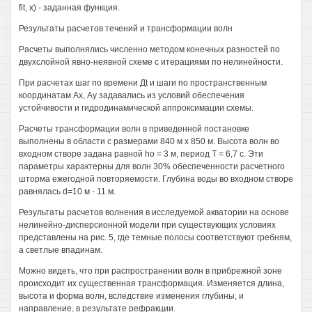
fit, х) - заданная функция.
Результаты расчетов течений и трансформации волн
Расчеты выполнялись численно методом конечных разностей по
двухслойной явно-неявной схеме с итерациями по нелинейности.
При расчетах шаг по времени Дt и шаги по пространственным
координатам Ах, Ау задавались из условий обеспечения
устойчивости и гидродинамической аппроксимации схемы.
Расчеты трансформации волн в приведенной постановке
выполнены в области с размерами 840 м х 850 м. Высота волн во
входном створе задана равной ho = 3 м, период Т = 6,7 с. Эти
параметры характерны для волн 30% обеспеченности расчетного
шторма ежегодной повторяемости. Глубина воды во входном створе
равнялась d=10 м - 11 м.
Результаты расчетов волнения в исследуемой акватории на основе
нелинейно-дисперсионной модели при существующих условиях
представлены на рис. 5, где темные полосы соответствуют гребням,
а светлые впадинам.
Можно видеть, что при распространении волн в прибрежной зоне
происходит их существенная трансформация. Изменяется длина,
высота и форма волн, вследствие изменения глубины, и
направление, в результате рефракции.