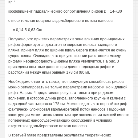
Кг ' '
коэффициент гидравлического сопротивления рифов £ = 14-К30
относительная мощность вдольберегового потока наносов
— = 0,14-5-0,63 Ош
Получено, что при этих параметрах в зоне влияния проницаемых
рифов формируется достаточно широкая полоса надводного
пляжа, причем пляж по ширине вдоль берега изменяется не очень
существенна. Очевидно, что при увеличении расстояния между
рифами неоднородность ширины пляжа увеличится. На рис. 3
приведены опытные данные при длине подводных рифов и
расстоянии между ними равным 178 см (80 м).
Необходимо отметить также, что пропускную способность рифов
можно регулировать не только параметрами наброски, но и длиной
рифа. На рис. 4 представлен результат опыта при рядовом
волнении, в котором длина рифа, заполненного крупным камнем с
надводной частью равна 178 см. Можно видеть, что первый же риф
фактически блокировал вдольбереговой поток наносов. Подобная
конструкция может использоваться при закреплении пляжей вместо
поперечных наносоудерживающих сооружений в условиях
отсутствия вдольберегового потока наносов.
В третьей главе представлены результаты теоретических