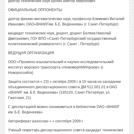
доктор технических наук Шохин Виктор Миронович
ОФИЦИАЛЬНЫЕ ОППОНЕНТЫ:
доктор физико-математических наук, профессор Климович Виталий
Иванович, ОАО«ВНИИГим. Б.Е. Веденеева» (г. Санкт-Петербург)
кандидат технических наук, доцент, доцент Беляев Николай
Дмитриевич, ГОУ ВПО «Санкт-Петербургский государственный
политехнический университет» (г. Санкт - Петербург)
ВЕДУЩАЯ ОРГАНИЗАЦИЯ
ООО «Проекгно-изыскательский и научно-исследовательский
институт морского транспорта «НовоморНИИпроекг» (г.
Новороссийск)
Защита состоится « 23) » октября 2009 г. в 10 часов на заседании
объединенного диссертационного совета ДМ 512.001.01 в ОАО
«ВНИИГ им. Б.Е. Веденеева» (195220, Санкт-Петербург, ул.
Гжатская, 21)
С диссертацией можно ознакомиться в библиотеке ОАО «ВНИИГ
им. Б.Е. Веденеева»
Автореферат разослан « » сентября 2009 г.
Ученый секретарь диссертационного совета кандидат технических