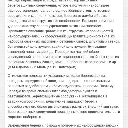
методы берегозащиты. Представлен обзор пассивных
берегозащитных сооружений, которые получили наибольшее
распространение: подпорно-волноотбойные стены, откосные
сооружения и крепления откосов, береговые дамбы и бермы:
приводятся их конструктивные особенности. Большое внимание
уделено анализу берего-укрепления активным способом.
Приводится описание "работы" и конструктивных особенностей
наносоудерживаюших сооружений: бун гравитационного типа, из
наброски каменных массивов и бетонных блоков, шпунтовых стенок,
бун ячеистой конструкции, свайной конструкции, бун свайно-
стеночной конструкции и др. Приводится краткий обзор
исследований волноломов гравитационного типа, свайного типа, из
фасонных бетонных блоков, каменно-набросных волноломов и др.
(А.М.Жданов, В.М.Мальцев, И.Г.Кантаржи).
Отмечаются недостатки указанных методов берегозащиты:
находясь в приурезовой зоне, они подвержены значительным
волновым воздействиям и «бомбардировке» наносами. Поэтому
нередко во время сильных штормов деформируются и
разрушаются. Берегозащитные сооружения, находящиеся в
аварийном состоянии, зачастую не защищают берег, а
способствуют его более интенсивному размыву. Внешний ввд таких
берегозащитных сооружений приводит к потере привлекательности
морского побережья.
Закрепление берега с помощью поперечных наносоудерживающих