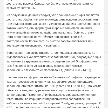
достаточно высока. Однако, как было отмечено, недостатки их
весьма существенны.
Из полученных данных следует, что проницаемые рифы являются
достаточно эффективными пляжеудерживающими сооружениями.
При рядовых штормах, даже в условиях дефицита вдольберегового
потока наносов, они формируют широкий волногасящий пляж,
исключающий волновое воздействие на волноотбойную стенку.
Этот пляж достаточно устойчив и при штормах редкой
повторяемости. Кроме того, он быстро восстанавливается при
уменьшении интенсивности волнения.
Берегозащитная эффективность проницаемых рифов зависит от
гидравлических характеристик "заполнителя". Так, подводные рифы,
заполненные крупным камнем со средней массой 5 т, формируют
такой же пляж (рис. 2), как и рифы с надводной частью,
заполненные гексабитами массой по 7 т, (опыты № 8 и № 11).
Ширина пляжа сформированная "каменными" рифами с надводной
частью превосходит ширину пляжа, сформированного рифами
заполненного гексабитами, на 70% (опыты № 11 и № 15). Это можно
объяснить тем, что гидравлическое сопротивление (а значит и
волногашение) "каменного" рифа выше, чем рифа заполненного
гексабитами. Коэффициент гидравлического сопротивления
наброски из камня массой 5 т шириной 7 м будет равен, примерно С
~ 30, а наброски из семитонных гексабитов той же ширины - С ~ 14.