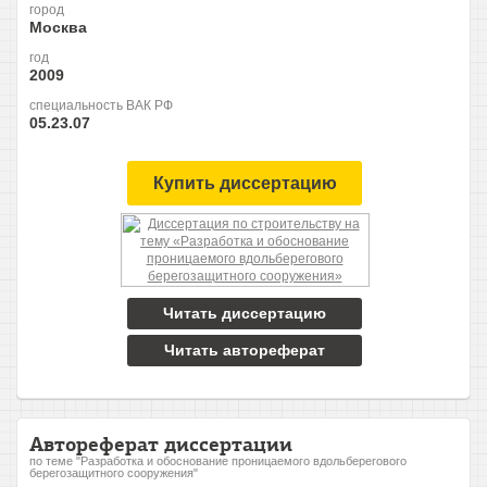
город
Москва
год
2009
специальность ВАК РФ
05.23.07
Купить диссертацию
Читать диссертацию
Читать автореферат
Автореферат диссертации
по теме "Разработка и обоснование проницаемого вдольберегового
берегозащитного сооружения"