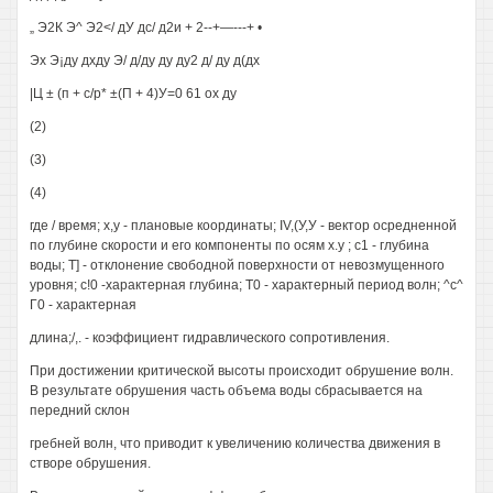
„ Э2К Э^ Э2</ дУ дс/ д2и + 2--+—---+ •
Эх Э¡ду дхду Э/ д/ду ду ду2 д/ ду д(дх
|Ц ± (п + с/р* ±(П + 4)У=0 61 ох ду
(2)
(3)
(4)
где / время; х,у - плановые координаты; IV,(У,У - вектор осредненной
по глубине скорости и его компоненты по осям х.у ; с1 - глубина
воды; Т] - отклонение свободной поверхности от невозмущенного
уровня; с!0 -характерная глубина; Т0 - характерный период волн; ^с^
Г0 - характерная
длина;/,. - коэффициент гидравлического сопротивления.
При достижении критической высоты происходит обрушение волн.
В результате обрушения часть объема воды сбрасывается на
передний склон
гребней волн, что приводит к увеличению количества движения в
створе обрушения.