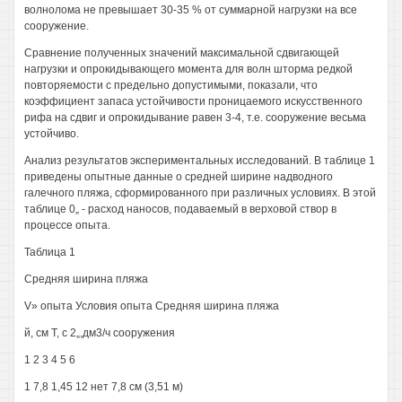
волнолома не превышает 30-35 % от суммарной нагрузки на все
сооружение.
Сравнение полученных значений максимальной сдвигающей
нагрузки и опрокидывающего момента для волн шторма редкой
повторяемости с предельно допустимыми, показали, что
коэффициент запаса устойчивости проницаемого искусственного
рифа на сдвиг и опрокидывание равен 3-4, т.е. сооружение весьма
устойчиво.
Анализ результатов экспериментальных исследований. В таблице 1
приведены опытные данные о средней ширине надводного
галечного пляжа, сформированного при различных условиях. В этой
таблице 0„ - расход наносов, подаваемый в верховой створ в
процессе опыта.
Таблица 1
Средняя ширина пляжа
V» опыта Условия опыта Средняя ширина пляжа
й, см Т, с 2„,дм3/ч сооружения
1 2 3 4 5 6
1 7,8 1,45 12 нет 7,8 см (3,51 м)