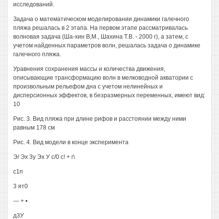
исследований.
Задача о математическом моделировании динамики галечного
пляжа решалась в 2 этапа. На первом этапе рассматривалась
волновая задача (Ша-хин В,М., Шахина Т.В. - 2000 г), а затем, с
учетом найденных параметров волн, решалась задача о динамике
галечного пляжа.
Уравнения сохранения массы и количества движения,
описывающие трансформацию волн в мелководной акватории с
произвольным рельефом дна с учетом нелинейных и
дисперсионных эффектов, в безразмерных переменных, имеют вид:
10
Рис. 3. Вид пляжа при длине рифов и расстоянии между ними
равным 178 см
Рис. 4. Вид модели в конце эксперимента
Э/ Эх 3у Эх У с/0 с! + г\
с1п
3 ят0
— + •
д3У