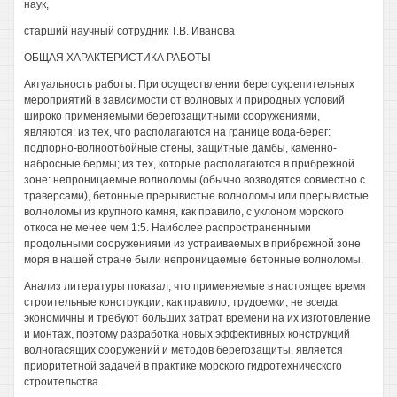
наук,
старший научный сотрудник Т.В. Иванова
ОБЩАЯ ХАРАКТЕРИСТИКА РАБОТЫ
Актуальность работы. При осуществлении берегоукрепительных
мероприятий в зависимости от волновых и природных условий
широко применяемыми берегозащитными сооружениями,
являются: из тех, что располагаются на границе вода-берег:
подпорно-волноотбойные стены, защитные дамбы, каменно-
набросные бермы; из тех, которые располагаются в прибрежной
зоне: непроницаемые волноломы (обычно возводятся совместно с
траверсами), бетонные прерывистые волноломы или прерывистые
волноломы из крупного камня, как правило, с уклоном морского
откоса не менее чем 1:5. Наиболее распространенными
продольными сооружениями из устраиваемых в прибрежной зоне
моря в нашей стране были непроницаемые бетонные волноломы.
Анализ литературы показал, что применяемые в настоящее время
строительные конструкции, как правило, трудоемки, не всегда
экономичны и требуют больших затрат времени на их изготовление
и монтаж, поэтому разработка новых эффективных конструкций
волногасящих сооружений и методов берегозащиты, является
приоритетной задачей в практике морского гидротехнического
строительства.