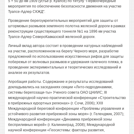
5 + 50 до км 1909 (устье р. Куапсе) по титулу "Первоочередные
мероприятия по обеспечению безопасности движения на участке
Туапсе-Адлер СКЖД".
Проведение берегоукрепительных мероприятий для зашиты от
штормовых размывов земляного полотна железной дороги в рамках
реконструкции существующего тоннеля №1 на 1896 км участка
Туапсе-Адлер СевероКавказской железной дороги.
Личный вклад автора состоит в проведении натурных наблюдений
на участке, расположенном на берегу Черного моря, разработке
предложений по использованию искусственных рифов для защиты
побережья от волновых размывов и удержания галечного пляжа, в
проведении экспериментальных и теоретических исследований и
анализе их результатов.
Апробация работы. Содержание и результаты исследований
докладывались на заседаниях секции «Лнто-гидродинамики,
системы берегозащи-ты» Ученого совета ОАО ЦНИИС; III
международной научно-практической конференции «Строительство
в прибрежных курортных регионах» (г. Сочи, 2006); XXII
Международной береговой конференции «Проблемы управления и
устойчивого развития прибрежной зоны моря» (г. Геленджик, 2007);
Международной конференции «Динамика прибрежной зоны
бесприливных морей» (г. Калининград, 2008); Международной
научной конференции «Геосистемы: факторы развития,