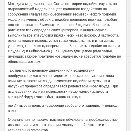
Методика моделирования. Согласно теории подобия, изучать на
гидравлической модели процесс волнового воздействия на
сооружения следует при обеспечении геометрического подобия
модели натурному объекту, подобия волнового режима, подобия
поверхностных и объемных сил, т.е. необходимо обеспечить
равенство всех определяющих критериев. В общем случае
выполнить все эти условия практически невозможно. В частности,
если на модели используется та же жидкость, что и в натурных
условиях, то нельзя одновременно обеспечить подобие по числам
Фруда (Бг) и Рейнольд-са (11с). Однако для целого ряда задач,
имеющих важное практическое значение, не требуется подобие по
обоим параметрам.
Так, при чисто волновом движении или воздействии
необрушающихся волн на гидротехнические сооружения, когда
влияние вязкости мало, динамическое подобие модельных и
натурных процессов определяется равенством чисел Фруда. При
исследовании волн на поверхности несжимаемой жидкости
критерий Фруда может быть записан в виде:
где И - высота волн; g - ускорение свободного падения; Т- период
волн.
Ограничения по параметрам волн обусловлены необходимостью
исключения заметного влияния молекулярной вязкости и
капиллярных эффектов.