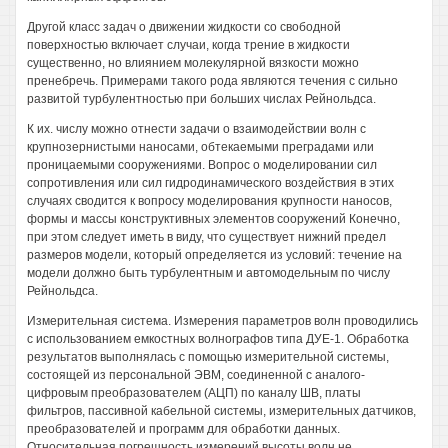
Другой класс задач о движении жидкости со свободной
поверхностью включает случаи, когда трение в жидкости
существенно, но влиянием молекулярной вязкости можно
пренебречь. Примерами такого рода являются течения с сильно
развитой турбулентностью при больших числах Рейнольдса.
К их. числу можно отнести задачи о взаимодействии волн с
крупнозернистыми наносами, обтекаемыми преградами или
проницаемыми сооружениями. Вопрос о моделировании сил
сопротивления или сил гидродинамического воздействия в этих
случаях сводится к вопросу моделирования крупности наносов,
формы и массы конструктивных элементов сооружений Конечно,
при этом следует иметь в виду, что существует нижний предел
размеров модели, который определяется из условий: течение на
модели должно быть турбулентным и автомодельным по числу
Рейнольдса.
Измерительная система. Измерения параметров волн проводились
с использованием емкостных волнографов типа ДУЕ-1. Обработка
результатов выполнялась с помощью измерительной системы,
состоящей из персональной ЭВМ, соединенной с аналого-
цифровым преобразователем (АЦП) по каналу ШВ, платы
фильтров, пассивной кабельной системы, измерительных датчиков,
преобразователей и программ для обработки данных.
Относительная погрешность измерений высоты волн не