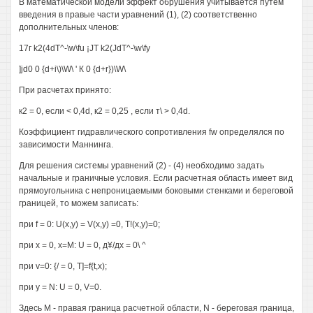
В математической модели эффект обрушения учитывается путем
введения в правые части уравнений (1), (2) соответственно
дополнительных членов:
17г k2(4dT^-\w\fu ¡JT k2(JdT^-\w\fy
]jd0 0 {d+i\)\W\ ' К 0 {d+r})\W\
При расчетах принято:
к2 = 0, если < 0,4d, к2 = 0,25 , если т\ > 0,4d.
Коэффициент гидравлического сопротивления fw определялся по
зависимости Маннинга.
Для решения системы уравнений (2) - (4) необходимо задать
начальные и граничные условия. Если расчетная область имеет вид
прямоугольника с непроницаемыми боковыми стенками и береговой
границей, то можем записать:
при f = 0: U(x,y) = V(x,y) =0, Т!(х,у)=0;
при х = 0, х=М: U = 0, д¥/дх = 0\ ^
при v=0: {/ = 0, T]=f{t,x);
при y = N: U = 0, V=0.
Здесь М - правая граница расчетной области, N - береговая граница,