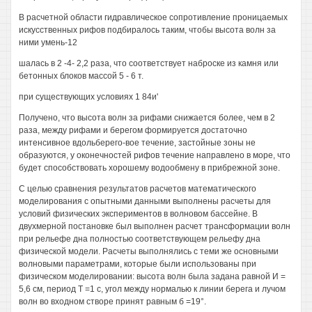
В расчетной области гидравлическое сопротивление проницаемых
искусственных рифов подбиралось таким, чтобы высота волн за
ними умень-12
шалась в 2 -4- 2,2 раза, что соответствует наброске из камня или
бетонных блоков массой 5 - 6 т.
при существующих условиях 1 84и'
Получено, что высота волн за рифами снижается более, чем в 2
раза, между рифами и берегом формируется достаточно
интенсивное вдольберего-вое течение, застойные зоны не
образуются, у оконечностей рифов течение направлено в море, что
будет способствовать хорошему водообмену в прибрежной зоне.
С целью сравнения результатов расчетов математического
моделирования с опытными данными выполнены расчеты для
условий физических экспериментов в волновом бассейне. В
двухмерной постановке был выполнен расчет трансформации волн
при рельефе дна полностью соответствующем рельефу дна
физической модели. Расчеты выполнялись с теми же основными
волновыми параметрами, которые были использованы при
физическом моделировании: высота волн была задана равной И =
5,6 см, период Т =1 с, угол между нормалью к линии берега и лучом
волн во входном створе принят равным б =19°.