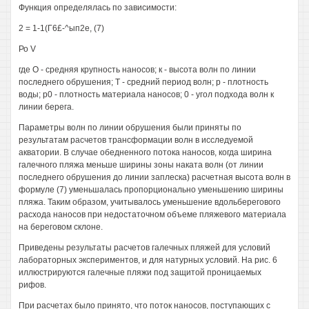
Функция определялась по зависимости:
2 = 1-1(Г6£-^ып2е, (7)
Ро V
где О - средняя крупность наносов; к - высота волн по линии
последнего обрушения; Т - средний период волн; р - плотность
воды; р0 - плотность материала наносов; 0 - угол подхода волн к
линии берега.
Параметры волн по линии обрушения были приняты по
результатам расчетов трансформации волн в исследуемой
акватории. В случае обедненного потока наносов, когда ширина
галечного пляжа меньше ширины зоны наката волн (от линии
последнего обрушения до линии заплеска) расчетная высота волн в
формуле (7) уменьшалась пропорционально уменьшению ширины
пляжа. Таким образом, учитывалось уменьшение вдольберегового
расхода наносов при недостаточном объеме пляжевого материала
на береговом склоне.
Приведены результаты расчетов галечных пляжей для условий
лабораторных экспериментов, и для натурных условий. На рис. 6
иллюстрируются галечные пляжи под защитой проницаемых
рифов.
При расчетах было принято, что поток наносов, поступающих с