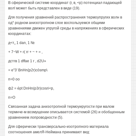
В сферической системе координат (г, в, <р) потенциал падающей
вол! может быть представлен в виде (19).
Для получения уравнений распространения термоупругих волн в
од* родном анизотропном слое воспользуемся общими
уравнениями движен упругой среды в напряжениях в сферических
координатах:
д<т„ 1 dan, 1 №
+ 7~W + г( гг + ~ + = ,
дстгв 1 dffae 1 г , d2U»
= е"3' BnHn{p2r)cósmp\
п=0 оо
ф2 = épt DnHn(p3r)cosri<p,
n=О
Связанная задача анизотропной термоуиругости при малом
термнче-м возмущении описывается системой (26) и обобщенным
уравнением лопроводности (5).
Для сферически трансверсально-изотропного материала
соотношения амелЯ-Неймана принимают вид: