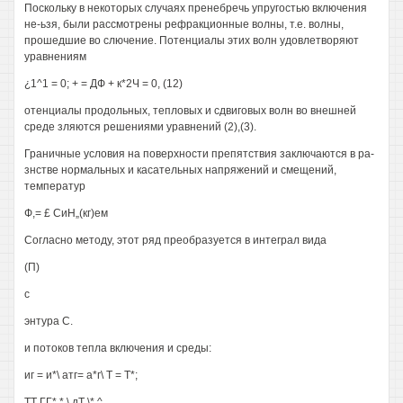
Поскольку в некоторых случаях пренебречь упругостью включения
не-ьзя, были рассмотрены рефракционные волны, т.е. волны,
прошедшие во слючение. Потенциалы этих волн удовлетворяют
уравнениям
¿1^1 = 0; + = ДФ + к*2Ч = 0, (12)
отенциалы продольных, тепловых и сдвиговых волн во внешней
среде зляются решениями уравнений (2),(3).
Граничные условия на поверхности препятствия заключаются в ра-
знстве нормальных и касательных напряжений и смещений,
температур
Ф,= £ СиН„(кг)ем
Согласно методу, этот ряд преобразуется в интеграл вида
(П)
с
энтура С.
и потоков тепла включения и среды:
иг = и*\ атг= а*г\ Т = Т*;
ТТ ГГ* * \ дТ \* ^