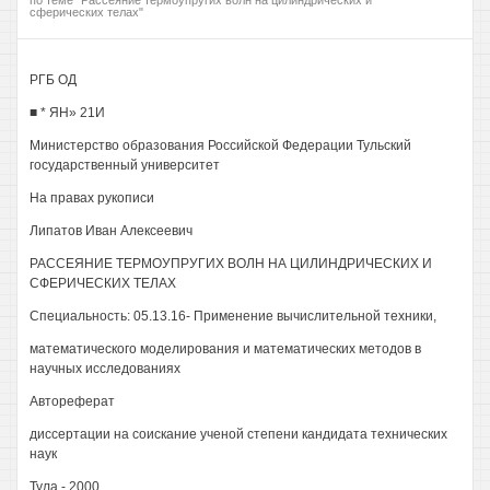
по теме "Рассеяние термоупругих волн на цилиндрических и
сферических телах"
РГБ ОД
■ * ЯН» 21И
Министерство образования Российской Федерации Тульский
государственный университет
На правах рукописи
Липатов Иван Алексеевич
РАССЕЯНИЕ ТЕРМОУПРУГИХ ВОЛН НА ЦИЛИНДРИЧЕСКИХ И
СФЕРИЧЕСКИХ ТЕЛАХ
Специальность: 05.13.16- Применение вычислительной техники,
математического моделирования и математических методов в
научных исследованиях
Автореферат
диссертации на соискание ученой степени кандидата технических
наук
Тула - 2000