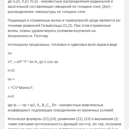
де U„(r), V„(r), lV„(r) - неизвестные распределения радиальной и
касательной составляющих смещений по толщине слоя, Qn(r) -
распределение -емпературы по толщине слоя.
Падающая и отраженные волны в термоупругой среде являются ре-
тениями уравнений Гельмгольца (2),(3). При этом отраженные
волны ;олжны удовлетворять условиям излучения на
бесконечности. Поэтому
потенциалы продольных, тепловых и сдвиговых волн ищем в виде
оо
V?, = е'Р' ^Г^ Ап Н„ (pi г) cos тр\
n=О
оо «
= ^CV^Msinnv?;
n=0
где ip — <pi + ip2; А„, В„,С„, Dn - неизвестные комплексные
коэффициент подлежащие определению из граничных условий.
Используя формулы (22),(24), уравнения (21), (23) и выражения (1)
также учитывая ортогональность функций cos п<р, sin тир, получаем