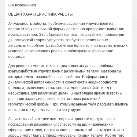
В.А.Ковешников
ОБЩАЯ ХАРАКТЕРИСТИКА РАБОТЫ
Актуальность работы. Проблема рассеяния упругих волн на
препятствиях различной формы постоянно привлекает внимание
исследователей. Это объясняется тем, что развитие приложений
динамической теории упругости требует решения новых
актуальных проблем, разработки все более точных математических
моделей, описывающих реально наблюдаемые физические
процессы.
Для решения многих технических задач актуальна проблема
взаимодействия упругих волн с различными телами, материалы
которых имеют разнообразные свойства. Информация о
динамической напряженности в окрестности неоднородности
(полости, включения, локального изменения свойств и т.д.)
необходима для различных целей. В настоящее время известны
решения задач дифракции волн на телах различной
геометрической формы. При этом указанные тела рассматривались
не только как идеальные, но и как упругие.
Значительный интерес для теории и практики представляют
исследования рассеяния упругих волн на цилиндрических и
сферических телах, так как многие реальные объекты достаточно
хорошо могут быть аппроксимированы такими телами. Кроме того,