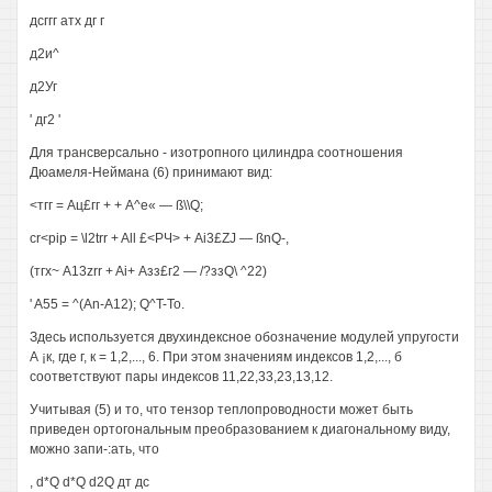
дсггг атх дг г
д2и^
д2Уг
' дг2 '
Для трансверсально - изотропного цилиндра соотношения
Дюамеля-Неймана (6) принимают вид:
<тгг = Ац£гг + + А^е« — ß\\Q;
cr<pip = \l2trr + All £<РЧ> + Ai3£ZJ — ßnQ-,
(тгх~ A13zrr + Ai+ Азз£г2 — /?ззQ\ ^22)
' A55 = ^(An-A12); Q^T-To.
Здесь используется двухиндексное обозначение модулей упругости
А ¡к, где г, к = 1,2,..., 6. При этом значениям индексов 1,2,..., б
соответствуют пары индексов 11,22,33,23,13,12.
Учитывая (5) и то, что тензор теплопроводности может быть
приведен ортогональным преобразованием к диагональному виду,
можно запи-:ать, что
, d*Q d*Q d2Q дт дс