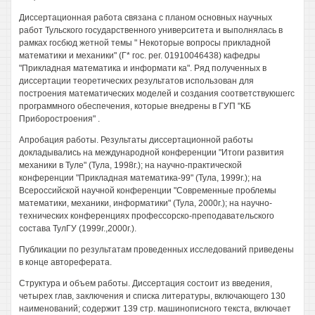
Диссертационная работа связана с планом основных научных
работ Тульского государственного университета и выполнялась в
рамках госбюд жетной темы " Некоторые вопросы прикладной
математики и механики" (Г* гос. рег. 01910046438) кафедры
"Прикладная математика и информати ка". Ряд полученных в
диссертации теоретических результатов использован для
построения математических моделей и создания соответствуюшегс
программного обеспечения, которые внедрены в ГУП "КБ
Приборостроения" .
Апробация работы. Результаты диссертационной работы
докладывались на международной конференции "Итоги развития
механики в Туле" (Тула, 1998г.); на научно-практической
конференции "Прикладная математика-99" (Тула, 1999г.); на
Всероссийской научной конференции "Современные проблемы
математики, механики, информатики" (Тула, 2000г.); на научно-
технических конференциях профессорско-преподавательского
состава ТулГУ (1999г.,2000г.).
Публикации по результатам проведенных исследований приведены
в конце автореферата.
Структура и объем работы. Диссертация состоит из введения,
четырех глав, заключения и списка литературы, включающего 130
наименований; содержит 139 стр. машинописного текста, включает