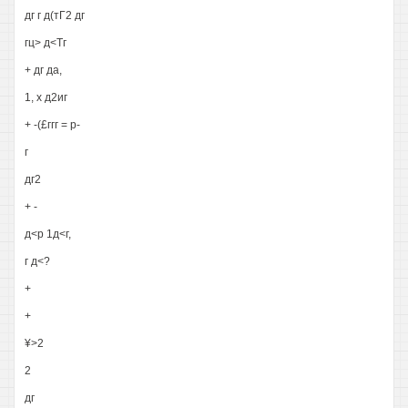
дг г д(тГ2 дг
гц> д<Тг
+ дг да,
1, х д2иг
+ -(£ггг = р-
г
дг2
+ -
д<р 1д<г,
г д<?
+
+
¥>2
2
дг