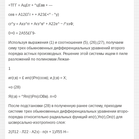
<ТГГ = Ац£гг + ^цЕвв + —
сев = А12£Гг + + А23£<^ - ^у)
сг^у = Ахз^гг + Агз^в* + А22е^ ~ /^ззФ;
0>0 = 2А55£Г9-
Используя выражения (1) и соотношения (5), (26),(27), получаем
симу трех обыкновенных дифференциальных уравнений второго
порядка астных производных. Решение этой системы ищем п пиле
разложений по полиномам Лежаи-
1
иг(г,в) = £ ип(г)Рп(созв); и,{г,в) = X;
«о (28)
Я(г,в) = ^Яп(г)Рп(сОВв). п=0
После подстановки (28) в полученную ранее систему, приходим
системе трех обыкновенных дифференциальных уравнении второ-
порядка относительно радиальных функций ип(г),Уп(г),Оп(г) для
шсверсально-изотропного слоя:
2(Л12 - Л22 - А2з) - п(п + 1)Л55 Н--