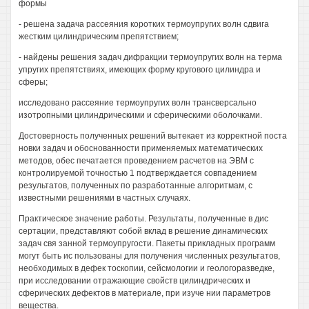
формы
- решена задача рассеяния коротких термоупругих волн сдвига
жестким цилиндрическим препятствием;
- найдены решения задач дифракции термоупругих волн на терма
упругих препятствиях, имеющих форму кругового цилиндра и
сферы;
исследовано рассеяние термоупругих волн трансверсально
изотропными цилиндрическими и сферическими оболочками.
Достоверность полученных решений вытекает из корректной поста
новки задач и обоснованности применяемых математических
методов, обес печатается проведением расчетов на ЭВМ с
контролируемой точностью 1 подтверждается совпадением
результатов, полученных по разработанные алгоритмам, с
известными решениями в частных случаях.
Практическое значение работы. Результаты, полученные в дис
сертации, представляют собой вклад в решение динамических
задач свя занной термоупругости. Пакеты прикладных программ
могут быть ис пользованы для получения численных результатов,
необходимых в дефек тоскопии, сейсмологии и геологоразведке,
при исследовании отражающие свойств цилиндрических и
сферических дефектов в материале, при изуче нии параметров
вещества.