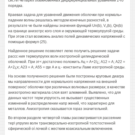
систе! четырех обыкновенных дифференциальных уравнений 2-го
порядка.
Краевая задача для уравнений движения оболочки при нормаль»
падении волны решалась методом конечных разностей, в
результате че были найдены значения функций Un(b), V„(b), Qn(b)
на границе анизотрс кого слоя и окружающей термоупругой среды.
При этом стал возможнь анализ полей динамических напряжений с
помощью формул (25).
Найденное решение позволяет легко получить решение задачи
рассс ния термоупругих волн изотропной цилиндрической
оболочкой. При эт< достаточно положить Ац = A+2/¿; А12 = А; А22 =
A+2¿x; А23 = А; А55 = где А и ц - константы Ламе изотропной среды.
На основе полученного решения были построены круговые диагра
мы направленности для нормального напряжения на внешней
поверхнос' оболочки при различных волновых размерах; в качестве
анизотропно материала слоя взят алюминий. Выявлено, что для
данных частот терм упругость не вызывает существенных
изменений в распределении напр жений, что характерно для
металлов. Анизотропия сказывается гораз значительней.
Во втором разделе четвертой главы рассматривается рассеяние
тер\ упругих волн трансверсально-изотропной толстостенной
сферической oí лочкой с жестким коаксиальным включением.