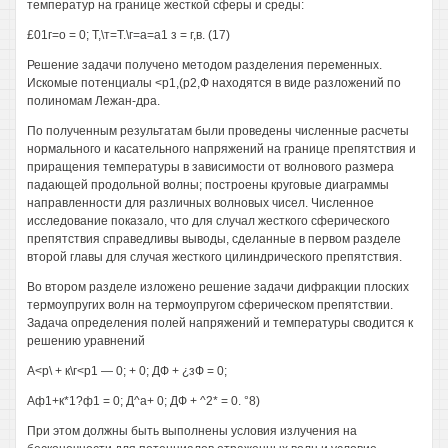
температур на границе жесткой сферы и среды:
£01г=о = 0; Т,\т=Т.\г=а=а1 з = г,в. (17)
Решение задачи получено методом разделения переменных.
Искомые потенциалы <р1,(р2,Ф находятся в виде разложений по
полиномам Лежан-дра.
По полученным результатам были проведены численные расчеты
нормального и касательного напряжений на границе препятствия и
приращения температуры в зависимости от волнового размера
падающей продольной волны; построены круговые диаграммы
направленности для различных волновых чисел. Численное
исследование показало, что для случал жесткого сферического
препятствия справедливы выводы, сделанные в первом разделе
второй главы для случая жесткого цилиндрического препятствия.
Во втором разделе изложено решение задачи дифракции плоских
термоупругих волн на термоупругом сферическом препятствии.
Задача определения полей напряжений и температуры сводится к
решению уравнений
А<р\ + к\г<р1 — 0; + 0; ДФ + ¿зФ = 0;
Аф1+к*1?ф1 = 0; Д^а+ 0; ДФ + ^2* = 0. °8)
При этом должны быть выполнены условия излучения на