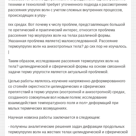
техники и технологий требует уточненного подхода к рассмотрению
рассеяния упругих волн с учетом сложных внутренних процессов,
происходящих в упру-
гих средах. Вот почему к числу проблем, представляющих большой
те оретический и практический интерес, относится проблема
рассеяния тер моупругих волн на телах различной формы.
Указанная проблема являете} малоисследованной. Рассеяние
термоупругих волн на анизотропных тела? до сих пор не изучалось.
|
Таким образом, исследование рассеяния термоупругих волн на
тела? цилиндрической и сферической формы на основе связанной
задачи термо упругости является актуальной проблемой.
Целью работы являлось изучение напряженно-деформированного
со стоянйя окрестности цилиндрических и сферических
препятствий в термо упругих (изотропной и анизотропной) средах,
созданного совокупным вол новым полем; исследование
взаимодействия температурного поля и пол> деформаций при
малых термических возмущениях.
Научная новизна работы заключается в следующем:
- получены аналитические решения задач дифракции продольных
термоупругих волн на жестких телах цилиндрической и сферической