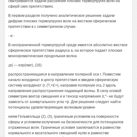
сматриваются задачи рассеяния плоских термоупругих волн на
сферй ских препятствиях.
В первом разделе получено аналитическое решение задачи
дифракг плоских термоупругих волн на жестком сферическом
препятствии в с симметричном случае.
- и -
В неограниченной термоупругой среде имеется абсолютно жесткое
сферическое препятствие радиуса а, на которое падает плоская
монохроматическая продольная волна
¡р{ — ехр(гкиг), (16)
распространяющаяся в направлении полярной оси г. Поместим
начало координат в центр препятствия и введем сферическую
систему координат (г, (?,<£>), направив полярную ось 2 вдоль
направления распространения падающей волны. В силу осевой
симметрии вектор смещения и и тензор напряжения (г,^- не будут
зависеть от азимутального угла <р. Для решения следует найти
потенциалы удовлетворяющие волновым уравне-
ниям Гельмгольца (2), (3), граничным условиям на поверхности
сферы и условиям излучения на бесконечности для потенциалов
отраженных волн. Граничные условия заключаются в равенстве
нормального и касательного смещений нулю и равенстве