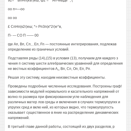
92= ^ ВпНп{къг)еш; ф2 = ^ Яп-МВДе'"'; (
оо п=—оо
оо оо
£ СпНп(к2г)еш; *= Рп3п(к*2г)е^в,
П- — СО П —— 00
где Ап, Вп, Сп, , Еп, Fn — постоянные интегрирования, подлежав
определению из граничных условий.
Подставляя ряды (14),(15) в условия (13), получаем для каждого з
чения п систему шести алгебраических уравнений для определения
не вестных коэффициентов А„, Вп, Сп, Оп, Еп, Рп.
Решая эту систему, находим неизвестные коэффициенты.
Проведены подробные численные исследования. Построены граф!
зависимости модулей нормального и касательного напряжений от
волно го размера при фиксированном угле наблюдения для
различных матер лов среды и включения в случаях термоупругих и
упругих сред и вклю ний, из которых видно, что термоупругость
оказывает существенное в яние на распределение динамических
напряжений.
В третьей главе данной работы, состоящей из двух разделов, р