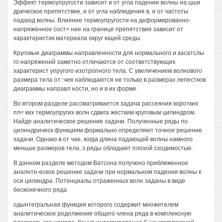
Эффект термоупругости зависит и от угла падении волны на цши
дрическое препятствие, и от угла наблюдения в, и от частоты
падаюд волны. Влияние термоупругости на деформированно-
напряженное сост< ние на границе препятствия зависит от
характеристик материала округ ющей среды.
Круговые диаграммы направленности для нормального и касатслы
го напряжений заметно отличаются от соответствующих
характерист упругого изотропного тела. С увеличением волнового
размера тела от: чия наблюдаются не только в размерах лепестков
диаграммы направл ности, но и в их форме.
Во втором разделе рассматривается задача рассеяния коротких
пл< ких термоупругих волн сдвига жестким круговым цилиндром.
Найде аналитическое решение задачи. Полученные ряды по
цилнндрическ функциям формально определяют точное решение
задачи. Однако в от чае, когда длина падающей волны намного
меньше размеров тела, э ряды обладают плохой сходимостью.
В данном разделе методом Ватсона получено приближенное
аналнтн-еское решение задачи при нормальном падении волны к
оси цилиндра. Потенциалы отраженных волн заданы в виде
бесконечного ряда
одынтегральная функция которого содержит множителем
аналитическое родолжение общего члена ряда в комплексную