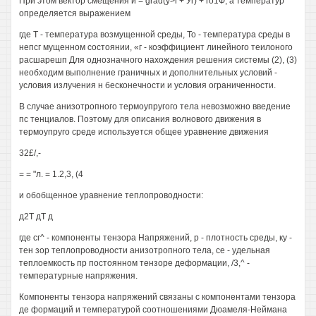
При этом вектор смещения и = grad(y>l + Уг) + го1Ф, а температур
определяется выражением
где Т - температура возмущенной среды, То - температура среды в
непсг мущенном состоянии, «г - коэффициент линейного теилоного
расшарешп Для однозначного нахождения решения системы (2), (3)
необходим выполнение граничных и дополнительных условий -
условия излучения н бесконечности и условия ограниченности.
В случае анизотропного термоупругого тела невозможно введение
пс тенциалов. Поэтому для описания волнового движения в
термоупруго среде используется общее уравнение движения
32£/,-
= = "л. = 1.2,3, (4
и обобщенное уравнение теплопроводности:
д2Т дТ д
где сг^ - компоненты тензора Напряжений, р - плотность среды, ку -
тен зор теплопроводности анизотропного тела, се - удельная
теплоемкость пр постоянном тензоре деформации, /3,^ -
температурные напряжения.
Компоненты тензора напряжений связаны с компонентами тензора
де формаций и температурой соотношениями Дюамеля-Неймана