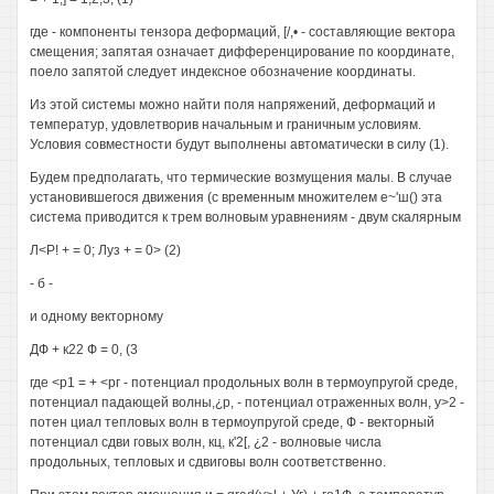
где - компоненты тензора деформаций, [/,• - составляющие вектора
смещения; запятая означает дифференцирование по координате,
поело запятой следует индексное обозначение координаты.
Из этой системы можно найти поля напряжений, деформаций и
температур, удовлетворив начальным и граничным условиям.
Условия совместности будут выполнены автоматически в силу (1).
Будем предполагать, что термические возмущения малы. В случае
установившегося движения (с временным множителем е~'ш() эта
система приводится к трем волновым уравнениям - двум скалярным
Л<Р! + = 0; Луз + = 0> (2)
- б -
и одному векторному
ДФ + к22 Ф = 0, (3
где <р1 = + <рг - потенциал продольных волн в термоупругой среде,
потенциал падающей волны,¿р, - потенциал отраженных волн, у>2 -
потен циал тепловых волн в термоупругой среде, Ф - векторный
потенциал сдви говых волн, кц, к'2[, ¿2 - волновые числа
продольных, тепловых и сдвиговы волн соответственно.