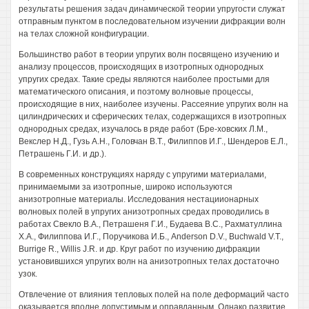
результаты решения задач динамической теории упругости служат
отправным пунктом в последовательном изучении дифракции волн
на телах сложной конфигурации.
Большинство работ в теории упругих волн посвящено изучению и
анализу процессов, происходящих в изотропных однородных
упругих средах. Такие среды являются наиболее простыми для
математического описания, и поэтому волновые процессы,
происходящие в них, наиболее изучены. Рассеяние упругих волн на
цилиндрических и сферических телах, содержащихся в изотропных
однородных средах, изучалось в ряде работ (Бре-ховских Л.М.,
Векслер Н.Д., Гузь А.Н., Головчан В.Т., Филиппов И.Г., Шендеров Е.Л.,
Петрашень Г.И. и др.).
В современных конструкциях наряду с упругими материалами,
принимаемыми за изотропные, широко используются
анизотропные материалы. Исследования нестациионарных
волновых полей в упругих анизотропных средах проводились в
работах Свекло В.А., Петрашеня Г.И., Будаева B.C., Рахматуллина
Х.А., Филиппова И.Г., Поручикова И.Б., Anderson D.V., Buchwald V.T.,
Burrige R., Willis J.R. и др. Круг работ по изучению дифракции
установившихся упругих волн на анизотропных телах достаточно
узок.
Отвлечение от влияния тепловых полей на поле деформаций часто
оказывается вполне допустимым и оправданным. Однако развитие