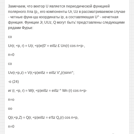
Замечаем, что вектор U является периодической функцией
полярного /гла (р,, его компоненты Ur, Uz в рассматриваемом случае
- четные функ-цш координаты ip, а составляющая U^ - нечетная
функция. Функции Jr, UUz, Q могут быть' представлены следующими
рядами Фурье:
со
Ur(r, <р, г) = U(г, <р)е{0' = eißz £ Un(r) cos n<p-,
п=0
со
Uv(r,<p,z) = V(r,<p)eißz = eißz V'„(r)sinn^;
-о (24)
иг (г, <р, г) = W{r, <p)eißz = eißz ^ Wn (r) cos n<p-
n=о
oo
Q(r,<p,Z) = Q(r, <p)eißz = e'ßz Q„(r) cos n<p,
n=0