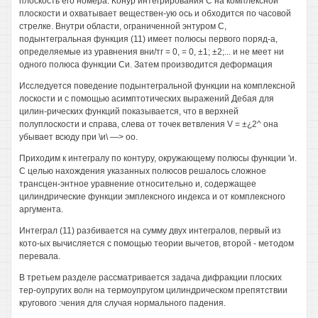
плоскость его номера. Конур интегрирования С на комплексной
плоскости и охватывает веществен-ую ось и обходится по часовой
стрелке. Внутри области, ограниченной энтуром С,
подынтегральная функция (11) имеет полюсы первого поряд-а,
определяемые из уравнения вни/тг = 0, = 0, ±1; ±2;... и не меет ни
одного полюса функции Си. Затем производится деформация
Исследуется поведение подынтегральной функции на комплексной
лоскости и с помощью асимптотических выражений Дебая для
цилин-рических функций показывается, что в верхней
полуплоскости и справа, слева от точек ветвления V = ±¿2^ она
убывает всюду при \и\ —> оо.
Приходим к интегралу по контуру, окружающему полюсы функции 'и.
С целью нахождения указанных полюсов решалось сложное
трансцен-энтное уравнение относительно и, содержащее
цилиндрические функции эмплексного индекса и от комплексного
аргумента.
Интеграл (11) разбивается на сумму двух интегралов, первый из
кото-ых вычисляется с помощью теории вычетов, второй - методом
перевала.
В третьем разделе рассматривается задача дифракции плоских
тер-оупругих волн на термоупругом цилиндрическом препятствии
кругового :чения для случая нормального падения.