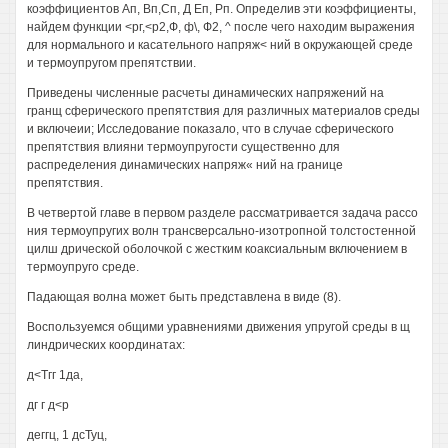
коэффициентов Ап, Вп,Сп, Д Еп, Рп. Определив эти коэффициенты,
найдем функции <рг,<р2,Ф, ф\, Ф2, ^ после чего находим выражения
для нормального и касательного напряж< ний в окружающей среде
и термоупругом препятствии.
Приведены численные расчеты динамических напряжений на
гранщ сферического препятствия для различных материалов среды
и включеии; Исследование показало, что в случае сферического
препятствия влияни термоупругости существенно для
распределения динамических напряж« ний на границе
препятствия.
В четвертой главе в первом разделе рассматривается задача рассо
ния термоупругих волн трансверсально-изотропной толстостенной
цилш дрической оболочкой с жестким коаксиальным включением в
термоупруго среде.
Падающая волна может быть представлена в виде (8).
Воспользуемся общими уравнениями движения упругой среды в щ
линдрических координатах:
д<Тгг 1да,
дг г д<р
деггц, 1 дсТуц,