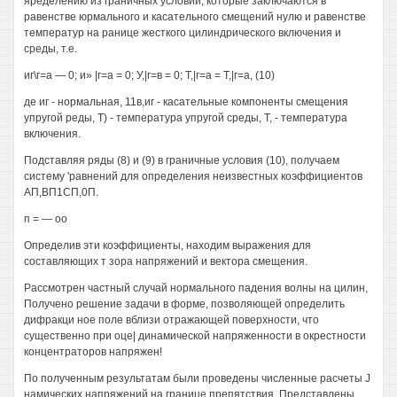
яределению из граничных условий, которые заключаются в
равенстве юрмального и касательного смещений нулю и равенстве
температур на ранице жесткого цилиндрического включения и
среды, т.е.
иг\г=а — 0; и» |г=а = 0; У,|г=в = 0; Т,|г=а = Т,|г=а, (10)
де иг - нормальная, 11в,иг - касательные компоненты смещения
упругой реды, Т) - температура упругой среды, Т, - температура
включения.
Подставляя ряды (8) и (9) в граничные условия (10), получаем
систему 'равнений для определения неизвестных коэффициентов
АП,ВП1СП,0П.
п = — оо
Определив эти коэффициенты, находим выражения для
составляющих т зора напряжений и вектора смещения.
Рассмотрен частный случай нормального падения волны на цилин,
Получено решение задачи в форме, позволяющей определить
дифракци ное поле вблизи отражающей поверхности, что
существенно при оце| динамической напряженности в окрестности
концентраторов напряжен!
По полученным результатам были проведены численные расчеты J
намических напряжений на границе препятствия. Представлены