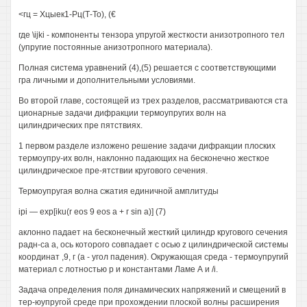
<гц = Хцыек1-Рц(Т-То), (€
где \ijki - компоненты тензора упругой жесткости анизотропного тел
(упругие постоянные анизотропного материала).
Полная система уравнений (4),(5) решается с соответствующими
гра личными и дополнительными условиями.
Во второй главе, состоящей из трех разделов, рассматриваются ста
ционарные задачи дифракции термоупругих волн на
цилиндрических пре пятствиях.
1 первом разделе изложено решение задачи дифракции плоских
термоупру-их волн, наклонно падающих на бесконечно жесткое
цилиндрическое пре-ятствии кругового сечения.
Термоупругая волна сжатия единичной амплитуды
ipi — exp[iku(r eos 9 eos а + г sin а)] (7)
аклонно падает на бесконечный жесткий цилиндр кругового сечения
радн-са а, ось которого совпадает с осью z цилиндрической системы
координат ,9, г (а - угол падения). Окружающая среда - термоупругий
материал с лотностью р и константами Ламе А и /i.
Задача определения поля динамических напряжений и смещений в
тер-юупругой среде при прохождении плоской волны расширения