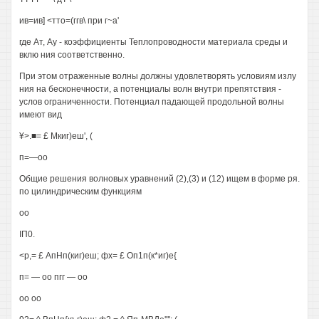
ив=ив] <тто=(ггв\ при г~а'
где Ат, Ау - коэффициенты Теплопроводности материала среды и
вклю ния соответственно.
При этом отраженные волны должны удовлетворять условиям излу
ния на бесконечности, а потенциалы волн внутри препятствия -
услов ограниченности. Потенциал падающей продольной волны
имеют вид
¥>.■= £ Мкиг)еш', (
п=—оо
Общие решения волновых уравнений (2),(3) и (12) ищем в форме ря.
по цилиндрическим функциям
оо
IП0.
<р,= £ АпНп(киг)еш; фх= £ Оп1п(к*иг)е{
п= — оо пгг — оо
оо оо