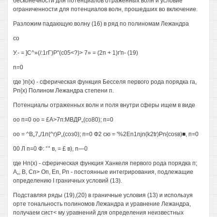
бесконечности для потенциалов отраженных волн и условие
ограниченности для потенциалов волн, прошедших во включение.
Разложим падающую волну (16) в ряд по полиномам Лежандра
со
У.- = ]С^»(/:1гГ)Р"(с05<?)> 7» = (2п + 1)г'п- (19)
п=0
где )п{х) - сферическая функция Бесселя первого рода порядка га,
Рп{х) Полином Лежандра степени п.
Потенциалы отраженных волн и поля внутри сферы ищем в виде
оо п=0 оо = £А>7п:МВДР„(со80); п=0
оо = ^В„7„/1п(^г)Р„(соз0); п=0 Ф2 сю = '%2En1njn(k2tr)Pn{cosв)■, п=0
00 Л п=0 Ф: °° в, = £ в), п—0
где Нп(х) - сферическая функция Ханкеля первого рода порядка п;
А„, В, Сп> Оп, Еп, Рп - постоянные интегрирования, подлежащие
определению I граничных условий (13).
Подставляя ряды (19),(20) в граничные условия (13) и используя
орте тональность полиномов Лежандра и уравнение Лежандра,
получаем сист< му уравнений для определения неизвестных