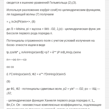
сводится к ешению уравнений Гельмгольца (2),(3).
Используя разложение exp[ipir cos#] по цилиндрическим функциям,
ля падающей волны (7) получаем
= ¿ inJn(Plr)ein<>, (8)
де /3 = kitsina, pi = кцсоза = \/k\t - /З2, J„(x) - цилиндрическая функ-;ия
Бесселя первого рода порядка п.
Потенциалы отраженного поля с учетом условий излучения на
боско-:ечности ищем в виде
tp.zzeW* ¿ inAnHn(pir)ein$] <p7 = ê** jP inB„Hn(p,r)eine
n=—oo n=—со
oo со
£ i"CnHn(рзr)einS; Ф2 = e"* i"DnHn(p3r)einS
(9)
де Ф1, Ф2 - потенциалы сдвиговых волн, р2 = у/к^ — /З2; рз — \/Щ —
¡32;
- цилиндрическая функция Ханкеля первого рода порядка п; 1„,
Вп,Сп. Оп - неизвестные комплексные коэффициенты, подлежащие