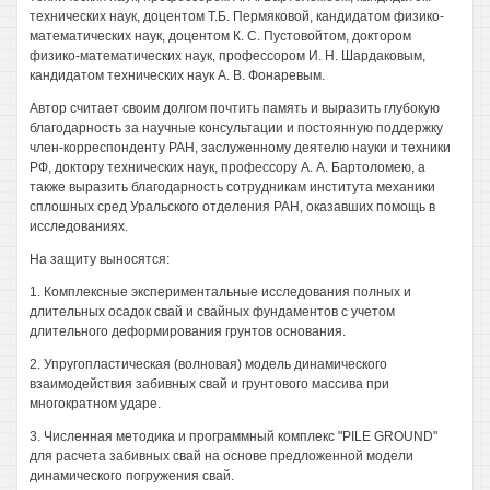
технических наук, доцентом Т.Б. Пермяковой, кандидатом физико-
математических наук, доцентом К. С. Пустовойтом, доктором
физико-математических наук, профессором И. Н. Шардаковым,
кандидатом технических наук А. В. Фонаревым.
Автор считает своим долгом почтить память и выразить глубокую
благодарность за научные консультации и постоянную поддержку
член-корреспонденту РАН, заслуженному деятелю науки и техники
РФ, доктору технических наук, профессору А. А. Бартоломею, а
также выразить благодарность сотрудникам института механики
сплошных сред Уральского отделения РАН, оказавших помощь в
исследованиях.
На защиту выносятся:
1. Комплексные экспериментальные исследования полных и
длительных осадок свай и свайных фундаментов с учетом
длительного деформирования грунтов основания.
2. Упругопластическая (волновая) модель динамического
взаимодействия забивных свай и грунтового массива при
многократном ударе.
3. Численная методика и программный комплекс "PILE GROUND"
для расчета забивных свай на основе предложенной модели
динамического погружения свай.