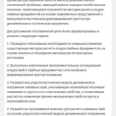
Целью диссертационной работы явилось решение научно-
технической проблемы, имеющей важное народно-хозяйственное
значение, заключающееся в разработке методов расчета осадок
свайных фундаментов на основе современных представлений о
вязкоупругопластическом деформировании грунтов при
динамическом и статическом нагружении.
Для достижения поставленной цели были сформулированы и
решены следующие задачи:
1. Проведено обоснование необходимости совершенствования
существующих методов расчета осадок свайных фундаментов, на
основе анализа и обсуждения материалов литературных
источников.
2. Выполнены комплексные экспериментальные исследования
осадок свай и свайных фундаментов с учетом вязкого
деформирования грунтов основания.
3. Разработана упругопластическая модель динамического
погружения забивных свай, учитывающая нелинейную объемную
сжимаемость грунта и его пластические свойства, и позволившая
рассчитать изменение физико-механических свойств грунта в
околосвайной зоне.
4. Разработан программный комплекс для расчета забивных свай
на основе упругопластической модели динамического погружения