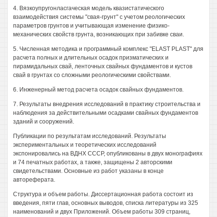
4. Вязкоупругонласгаческая модель квазистатического
взаимодействия системы "свая-грунт" с учетом реологических
параметров грунтов и учитывающая изменение физико-
механических свойств грунта, возникающих при забивке сваи.
5. Численная методика и программный комплекс "ELAST PLAST" для
расчета полных и длительных осадок призматических и
пирамидальных свай, ленточных свайных фундаментов и кустов
свай в грунтах со сложными реологическими свойствами.
6. Инженерный метод расчета осадок свайных фундаментов.
7. Результаты внедрения исследований в практику строительства и
наблюдения за действительными осадками свайных фундаментов
зданий и сооружений.
Публикации по результатам исследований. Результаты
экспериментальных и теоретических исследований
экспонировались на ВДНХ СССР, опубликованы в двух монографиях
и 74 печатных работах, а также, защищены 2 авторскими
свидетельствами. Основные из работ указаны в конце
автореферата.
Структура и объем работы. Диссертационная работа состоит из
введения, пяти глав, основных выводов, списка литературы из 325
наименований и двух Приложений. Объем работы 309 страниц,