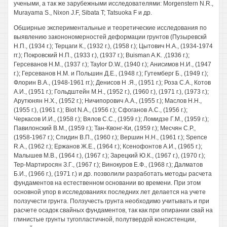
учеными, а так же зарубежными исследователями: Morgenstern N.R.,
Murayama S., Nixon J.F, Sibata T; Tatsuoka F и др.
Обширные экспериментальные и теоретические исследования по
выявлению законономерностей деформации грунтов (Пузыревскй
Н.П., (1934 г.); Терцаги К., (1932 г.), (1958 г.); Цытович H.A., (1934-1974
гг.); Покровский Н.П., (1933 г.), (1937 г.); Buisman A.K. ,(1936 г.);
Герсеванов Н.М., (1937 г.); Taylor D.W., (1940 г.); Анисимов Н.И., (1947
г.); Герсеванов Н.М. и Польшин Д.Е., (1948 г.); Гутемберг Б., (1949 г.);
Флорин В.А., (1948-1961 гг.); Денисов H .Я., (1951 г.); Роза С.А., Котов
А.И., (1951 г.); Гольдштейн М.Н., (1952 г.), (1960 г.), (1971 г.), (1973 г.);
Арутюнян Н.Х., (1952 г.); Ничипорович A.A., (1955 г.); Маслов H.H.,
(1955 г.), (1961 г.); Biot N.A., (1956 г.); Сфоганов A.C., (1956 г.);
Черкасов И.И., (1958 г.); Вялов С.С., (1959 г.); Ломидзе Г.М., (1959 г.);
Павилонский В.М., (1959 г.); Тан-Квонг-Ки, (1959 г.); Месчян С.Р.,
(1958-1967 г.); Спидин В.П., (1960 г.); Вершин H.H., (1961 г.); Spence
R.A., (1962 г.); Ержанов Ж.Е., (1964 г.); Ксенофонтов А.И., (1965 г.);
Малышев М.В., (1964 г.), (1967 г.); Зарецкий Ю.К., (1967 г.), (1970 г.);
Тер-Мартиросян З.Г., (1967 г.); Винокуров Е.Ф., (1968 г.); Далматов
Б.И., (1966 г.), (1971 г.) и др. позволили разработать методы расчета
фундаментов на естественном основании во времени. При этом
основной упор в исследованиях последних лет делается на учете
ползучести грунта. Ползучесть грунта необходимо учитывать и при
расчете осадок свайных фундаментов, так как при опирании свай на
глинистые грунты тугопластичной, полутвердой консистенции,