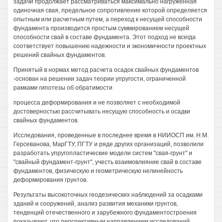
задачи продолжает рассматриваться максимально нагруженная
одиночная свая, предельное сопротивление которой определяется
опытным или расчетным путем, а переход к несущей способности
фундамента производится простым суммированием несущей
способности свай в составе фундамента. Этот подход не всегда
соответствует повышению надежности и экономичности проектных
решений свайных фундаментов.
Принятый в нормах метод расчета осадок свайных фундаментов
-основан на решении задач теории упругости, ограниченной
рамками гипотезы об обратимости
процесса деформирования и не позволяет с необходимой
достоверностью рассчитывать несущую способность и осадки
свайных фундаментов.
Исследования, проведенные в последнее время в НИИОСП им. Н.М.
Герсеванова, МарГТУ, ПГТУ и ряде других организаций, позволили
разработать упругопластические модели систем "свая-грунт" и
"свайный фундамент-грунт", учесть взаимовлияние свай в составе
фундаментов, физическую и геометрическую нелинейность
деформирования грунтов.
Результаты высокоточных геодезических наблюдений за осадками
зданий и сооружений, анализ развития механики грунтов,
тенденций отечественного и зарубежного фундаментостроения
показывают, что перспективным направлением исследований