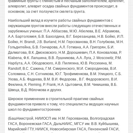
гравийные грунты с глинистым и песчаным заполнителем, аргиллит,
алевролит, алеврит осадка свайных фундаментов происходит, в
основном, за счет ползучести скелета грунта.
Наибольший вклад в изучите работы свайных фундаментов с
окружающим грунтом внесли работы следующих отечественных и
зарубежных ученых: П.А. Аббасова, М.Ю. Абелева, В.Е. Абрамова,
A.A. Бартоломея, Б.В. Бахолдина, В.Г. Березанцева, Н.В. Бойко, И.П.
Бойко, Н. Brandl, J.B. Burland, Н.М. Герссванова, B.H. Голубкова, М.Н.
Гольднггейна, Б.В. Гончарова, А.Л. Готмана, A.A. Григорян, Б.И.
Далматова, В.К. Дмоховского, Н.М. Дорошкевич, П.А. Коновалова, P.
Klabena, Ф.К. Лапшина, В.В. Лушникова, A.A. Луга, J. Moscowitz, P.M.
Нарбута, A.A. Ободовского, A.B. Пилягина, Ю.В. Россихина, M.
Randolf, B.C. Сажина, Г.М. Смиренского, М.И. Смородинова, В.И.
Соломина, С.Н. Сотникова, Ю.Г. Трофименкова, В.М. Улицкого, С.Б.
Ухова, А.Б. Фадеева, В.М. В.И. Федорова , В.Г. Федоровского, В.И.
Феклина, К. Fleming, Р. Frank, H.A. Цытовича, В.М. Чикишева, В.Б.
Швеца, В.Д. Яблочкова и других.
Широкое применение в строительной практике свайных
фундаментов привело к тому, что специалисты ведущих научных
школ по фундаментостроению
(БашНиистрой, НИИОСП им. Н.М. Герсеванова, Волгоградская
ГАСА, Воронежская ГАСА, ДальНИИС, МГСУ им. В.В. Куйбышева,
Марийский ГТУ, НИИСК, Новосибирская ГАСА, Пензенский ГАСИ,