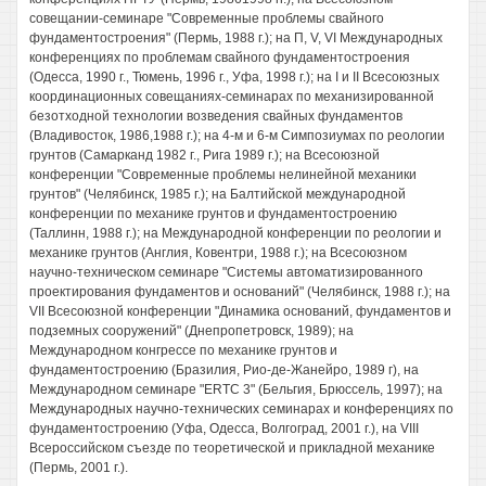
совещании-семинаре "Современные проблемы свайного
фундаментостроения" (Пермь, 1988 г.); на П, V, VI Международных
конференциях по проблемам свайного фундаментостроения
(Одесса, 1990 г., Тюмень, 1996 г., Уфа, 1998 г.); на I и II Всесоюзных
координационных совещаниях-семинарах по механизированной
безотходной технологии возведения свайных фундаментов
(Владивосток, 1986,1988 г.); на 4-м и 6-м Симпозиумах по реологии
грунтов (Самарканд 1982 г., Рига 1989 г.); на Всесоюзной
конференции "Современные проблемы нелинейной механики
грунтов" (Челябинск, 1985 г.); на Балтийской международной
конференции по механике грунтов и фундаментостроению
(Таллинн, 1988 г.); на Международной конференции по реологии и
механике грунтов (Англия, Ковентри, 1988 г.); на Всесоюзном
научно-техническом семинаре "Системы автоматизированного
проектирования фундаментов и оснований" (Челябинск, 1988 г.); на
VII Всесоюзной конференции "Динамика оснований, фундаментов и
подземных сооружений" (Днепропетровск, 1989); на
Международном конгрессе по механике грунтов и
фундаментостроению (Бразилия, Рио-де-Жанейро, 1989 г), на
Международном семинаре "ERTC 3" (Бельгия, Брюссель, 1997); на
Международных научно-технических семинарах и конференциях по
фундаментостроению (Уфа, Одесса, Волгоград, 2001 г.), на VIII
Всероссийском съезде по теоретической и прикладной механике
(Пермь, 2001 г.).