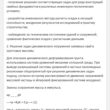
- получение решения соответствующих задач для ряда конструкций
свайных фундаментов в различных инженерно-геологических
условиях;
- разработка инженерного метода расчета осадок и несущей
способности, внедрение результатов исследований в практику
строительства;
- наблюдение за техническим состоянием зданий и сооружений,
сравнение фактических осадок с расчетными данными.
2. Решение задач динамического погружения забивных свай в
грунтовые массивы
Для описания динамического деформирования грунта
использована система уравнений механики сплошной среды. При
выводе разрешающей системы уравнений в частных производных
реализован общепринятый при решении динамических задач
подход, согласно которому рассматривается движение лагранжевой
массовой частицы в эйлеровой фиксированной системе координат.
Законы сохранения массы и импульса:
ар __ _ д¥
—+р-<йуК = 0,р—= (1)
где р - плотность среды; V - вектор массовой скорости, О" - тензор