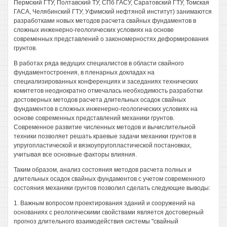
Пермский ГТУ, Полтавский ТУ, СПб ГАСУ, Саратовский ГТУ, Томская
ГАСА, Челябинский ГТУ, Уфимский нефтяной институт) занимаются
разработками новых методов расчета свайных фундаментов в
сложных инженерно-геологических условиях на основе
современных представлений о закономерностях деформирования
грунтов.
В работах ряда ведущих специалистов в области свайного
фундаментостроения, в пленарных докладах на
специализированных конференциях и заседаниях технических
комитетов неоднократно отмечалась необходимость разработки
достоверных методов расчета длительных осадок свайных
фундаментов в сложных инженерно-геологических условиях на
основе современных представлений механики грунтов.
Современное развитие численных методов и вычислительной
техники позволяет решать краевые задачи механики грунтов в
упругопластической и вязкоупругопластической постановках,
учитывая все основные факторы влияния.
Таким образом, анализ состояния методов расчета полных и
длительных осадок свайных фундаментов с учетом современного
состояния механики грунтов позволил сделать следующие выводы:
1. Важным вопросом проектирования зданий и сооружений на
основаниях с реологическими свойствами является достоверный
прогноз длительного взаимодействия системы "свайный