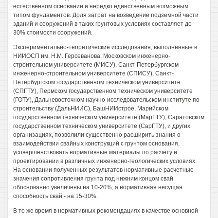
естественном основании и нередко единственным возможным
типом фундаментов. Доля затрат на возведение подземной части
зданий и сооружений в таких грунтовых условиях составляет до
30% стоимости сооружений.
Экспериментально-теоретические исследования, выполненные в
НИИОСП им. Н.М. Герсеванова, Московском инженерно-
строительном университете (МИСУ), Санкт-Петербургском
инженерно-строительном университете (СПИСУ), Санкт-
Петербургском государственном техническом университете
(СПГТУ), Пермском государственном техническом университете
(ГОТУ), Дальневосточном научно-исследовательском институте по
строительству (ДальНИИС), БашНИИстрое, Марийском
государственном техническом университете (МарГТУ), Саратовском
государственном техническом университете (СарГТУ), и других
организациях, позволили существенно расширить знания о
взаимодействии свайных конструкций с грунтом основания,
усовершенствовать нормативные материалы по расчету и
проектировании в различных инженерно-геологических условиях.
На основании полученных результатов нормативные расчетные
значения сопротивления грунта под нижним концом свай
обоснованно увеличены на 10-20%, а нормативная несущая
способность свай - на 15-30%.
В то же время в нормативных рекомендациях в качестве основной