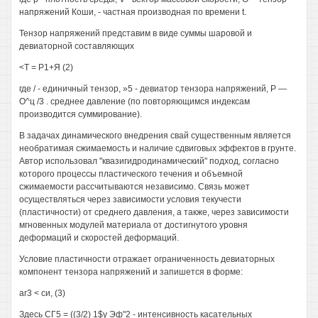
напряжений Коши, - частная производная по времени t.
Тензор напряжений представим в виде суммы шаровой и
девиаторной составляющих
<Т = Р1+Я (2)
где / - единичный тензор, »5 - девиатор тензора напряжений, Р —
О^ц /3 . среднее давление (по повторяющимся индексам
производится суммирование).
В задачах динамического внедрения свай существенным является
необратимая сжимаемость и наличие сдвиговых эффектов в грунте.
Автор использовал "квазигидродинамический" подход, согласно
которого процессы пластического течения и объемной
сжимаемости рассчитываются независимо. Связь может
осуществляться через зависимости условия текучести
(пластичности) от среднего давления, а также, через зависимости
мгновенных модулей материала от достигнутого уровня
деформаций и скоростей деформаций.
Условие пластичности отражает ограниченность девиаторных
компонент тензора напряжений и запишется в форме:
аг3 < си, (3)
Здесь СГ5 = ((3/2) 1$у Эф"2 - интенсивность касательных