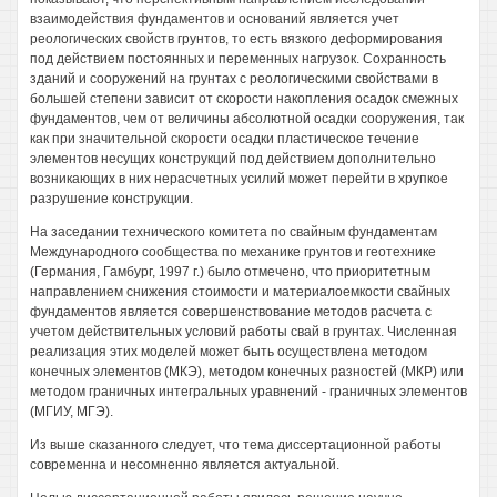
взаимодействия фундаментов и оснований является учет
реологических свойств грунтов, то есть вязкого деформирования
под действием постоянных и переменных нагрузок. Сохранность
зданий и сооружений на грунтах с реологическими свойствами в
большей степени зависит от скорости накопления осадок смежных
фундаментов, чем от величины абсолютной осадки сооружения, так
как при значительной скорости осадки пластическое течение
элементов несущих конструкций под действием дополнительно
возникающих в них нерасчетных усилий может перейти в хрупкое
разрушение конструкции.
На заседании технического комитета по свайным фундаментам
Международного сообщества по механике грунтов и геотехнике
(Германия, Гамбург, 1997 г.) было отмечено, что приоритетным
направлением снижения стоимости и материалоемкости свайных
фундаментов является совершенствование методов расчета с
учетом действительных условий работы свай в грунтах. Численная
реализация этих моделей может быть осуществлена методом
конечных элементов (МКЭ), методом конечных разностей (МКР) или
методом граничных интегральных уравнений - граничных элементов
(МГИУ, МГЭ).
Из выше сказанного следует, что тема диссертационной работы
современна и несомненно является актуальной.