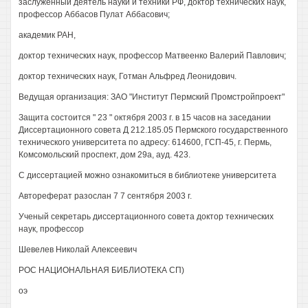
заслуженный деятель науки и техники РФ, доктор технических наук,
профессор Аббасов Пулат Аббасович;
академик РАН,
доктор технических наук, профессор Матвеенко Валерий Павлович;
доктор технических наук, Готман Альфред Леонидович.
Ведущая организация: ЗАО "Институт Пермский Промстройпроект"
Защита состоится " 23 " октября 2003 г. в 15 часов на заседании
Диссертационного совета Д 212.185.05 Пермского государственного
технического университета по адресу: 614600, ГСП-45, г. Пермь,
Комсомольский проспект, дом 29а, ауд. 423.
С диссертацией можно ознакомиться в библиотеке университета
Автореферат разослан 7 7 сентября 2003 г.
Ученый секретарь диссертационного совета доктор технических
наук, профессор
Шевелев Николай Алексеевич
РОС НАЦИОНАЛЬНАЯ БИБЛИОТЕКА СП)
оэ