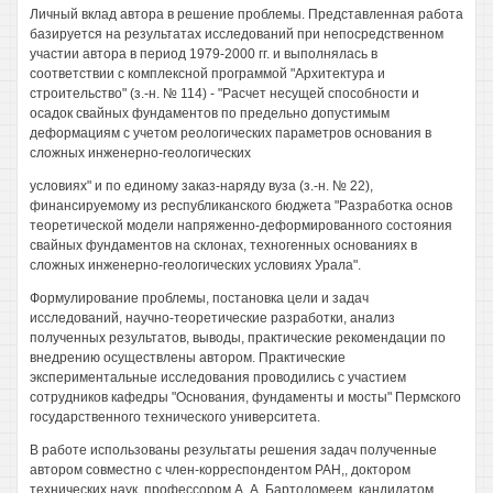
Личный вклад автора в решение проблемы. Представленная работа
базируется на результатах исследований при непосредственном
участии автора в период 1979-2000 гг. и выполнялась в
соответствии с комплексной программой "Архитектура и
строительство" (з.-н. № 114) - "Расчет несущей способности и
осадок свайных фундаментов по предельно допустимым
деформациям с учетом реологических параметров основания в
сложных инженерно-геологических
условиях" и по единому заказ-наряду вуза (з.-н. № 22),
финансируемому из республиканского бюджета "Разработка основ
теоретической модели напряженно-деформированного состояния
свайных фундаментов на склонах, техногенных основаниях в
сложных инженерно-геологических условиях Урала".
Формулирование проблемы, постановка цели и задач
исследований, научно-теоретические разработки, анализ
полученных результатов, выводы, практические рекомендации по
внедрению осуществлены автором. Практические
экспериментальные исследования проводились с участием
сотрудников кафедры "Основания, фундаменты и мосты" Пермского
государственного технического университета.
В работе использованы результаты решения задач полученные
автором совместно с член-корреспондентом РАН,, доктором
технических наук, профессором А. А. Бартоломеем, кандидатом