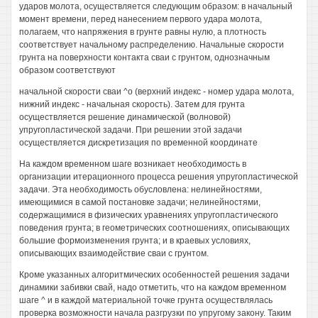
ударов молота, осуществляется следующим образом: в начальный
момент времени, перед нанесением первого удара молота,
полагаем, что напряжения в грунте равны нулю, а плотность
соответствует начальному распределению. Начальные скорости
грунта на поверхности контакта сваи с грунтом, однозначным
образом соответствуют
начальной скорости сваи ^о (верхний индекс - номер удара молота,
нижний индекс - начальная скорость). Затем для грунта
осуществляется решение динамической (волновой)
упругопластической задачи. При решении этой задачи
осуществляется дискретизация по временной координате
На каждом временном шаге возникает необходимость в
организации итерационного процесса решения упругопластической
задачи. Эта необходимость обусловлена: нелинейностями,
имеющимися в самой постановке задачи; нелинейностями,
содержащимися в физических уравнениях упругопластического
поведения грунта; в геометрических соотношениях, описывающих
большие формоизменения грунта; и в краевых условиях,
описывающих взаимодействие сваи с грунтом.
Кроме указанных алгоритмических особенностей решения задачи
динамики забивки свай, надо отметить, что на каждом временном
шаге ^ и в каждой материальной точке грунта осуществлялась
проверка возможности начала разгрузки по упругому закону. Таким