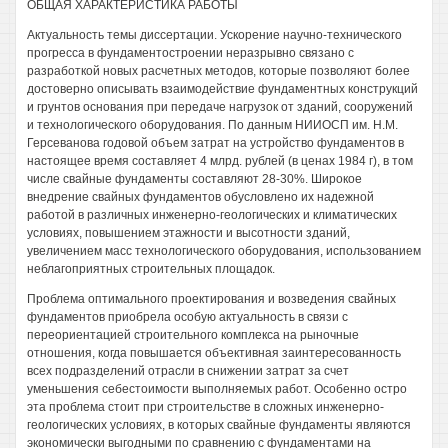
ОБЩАЯ ХАРАКТЕРИСТИКА РАБОТЫ
Актуальность темы диссертации. Ускорение научно-технического
прогресса в фундаментостроении неразрывно связано с
разработкой новых расчетных методов, которые позволяют более
достоверно описывать взаимодействие фундаментных конструкций
и грунтов основания при передаче нагрузок от зданий, сооружений
и технологического оборудования. По данным НИИОСП им. Н.М.
Герсеванова годовой объем затрат на устройство фундаментов в
настоящее время составляет 4 млрд. рублей (в ценах 1984 г), в том
числе свайные фундаменты составляют 28-30%. Широкое
внедрение свайных фундаментов обусловлено их надежной
работой в различных инженерно-геологических и климатических
условиях, повышением этажности и высотности зданий,
увеличением масс технологического оборудования, использованием
неблагоприятных строительных площадок.
Проблема оптимального проектирования и возведения свайных
фундаментов приобрела особую актуальность в связи с
переориентацией строительного комплекса на рыночные
отношения, когда повышается объективная заинтересованность
всех подразделений отрасли в снижении затрат за счет
уменьшения себестоимости выполняемых работ. Особенно остро
эта проблема стоит при строительстве в сложных инженерно-
геологических условиях, в которых свайные фундаменты являются
экономически выгодными по сравнению с фундаментами на