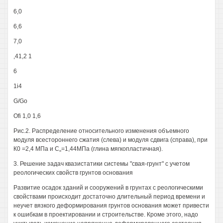
6,0
6,6
7,0
,41,2 1
6
1i4
G/Go
Ofi 1,0 1,6
Рис.2. Распределение относительного изменения объемного
модуля всестороннего сжатия (слева) и модуля сдвига (справа), при
К0 =2,4 МПа и С„=1,44МПа (глина мягкопластичная).
3. Решение задач квазистатики системы "свая-грунт" с учетом
реологических свойств грунтов основания
Развитие осадок зданий и сооружений в грунтах с реологическими
свойствами происходит достаточно длительный период времени и
неучет вязкого деформирования грунтов основания может привести
к ошибкам в проектировании и строительстве. Кроме этого, надо