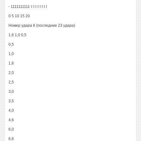
- 1111111111 I I I I I I I I I
0 5 10 15 20
Номер удара К (последние 23 удара)
1,6 1,0 0,5
0,5
1,0
1,6
2,0
2,5
3,0
3,5
4,0
4,6
6,0
6,6