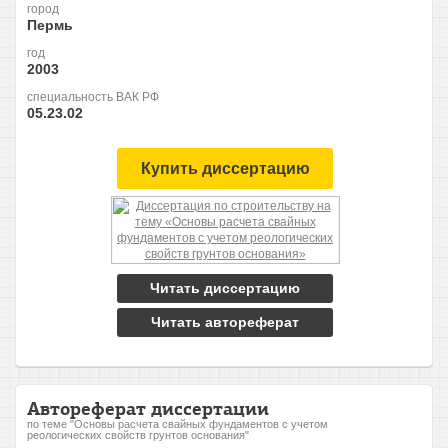
город
Пермь
год
2003
специальность ВАК РФ
05.23.02
Купить диссертацию
Читать диссертацию
Читать автореферат
Автореферат диссертации
по теме "Основы расчета свайных фундаментов с учетом
реологических свойств грунтов основания"