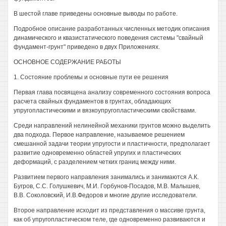
В шестой главе приведены основные выводы по работе.
Подробное описание разработанных численных методик описания
динамического и квазистатического поведения системы "свайный
фундамент-грунт" приведено в двух Приложениях.
ОСНОВНОЕ СОДЕРЖАНИЕ РАБОТЫ
1. Состояние проблемы и основные пути ее решения
Первая глава посвящена анализу современного состояния вопроса
расчета свайных фундаментов в грунтах, обладающих
упругопластическими и вязкоупругопластическими свойствами.
Среди направлений нелинейной механики грунтов можно выделить
два подхода. Первое направление, называемое решением
смешанной задачи теории упругости и пластичности, предполагает
развитие одновременно областей упругих и пластических
деформаций, с разделением четких границ между ними.
Развитием первого направления занимались и занимаются А.К.
Бугров, С.С. Голушкевич, М.И. Горбунов-Посадов, М.В. Малышев,
В.В. Соколовский, И.В.Федоров и многие другие исследователи.
Второе направление исходит из представления о массиве грунта,
как об упругопластическом теле, где одновременно развиваются и