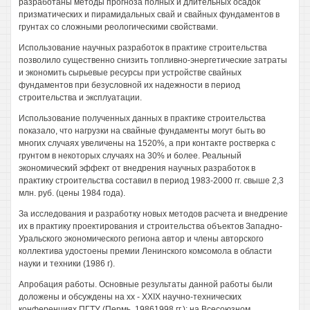
разработаны методы прогноза полных и длительных осадок
призматических и пирамидальных свай и свайных фундаментов в
грунтах со сложными реологическими свойствами.
Использование научных разработок в практике строительства
позволило существенно снизить топливно-энергетические затраты
и экономить сырьевые ресурсы при устройстве свайных
фундаментов при безусловной их надежности в период
строительства и эксплуатации.
Использование полученных данных в практике строительства
показало, что нагрузки на свайные фундаменты могут быть во
многих случаях увеличены на 1520%, а при контакте ростверка с
грунтом в некоторых случаях на 30% и более. Реальный
экономический эффект от внедрения научных разработок в
практику строительства составил в период 1983-2000 гг. свыше 2,3
млн. руб. (цены 1984 года).
За исследования и разработку новых методов расчета и внедрение
их в практику проектирования и строительства объектов Западно-
Уральского экономического региона автор и члены авторского
коллектива удостоены премии Ленинского комсомола в области
науки и техники (1986 г).
Апробация работы. Основные результаты данной работы были
доложены и обсуждены на xx - XXIX научно-технических
конференциях ПГТУ (Пермь, 19861998 гг.); на Всесоюзном