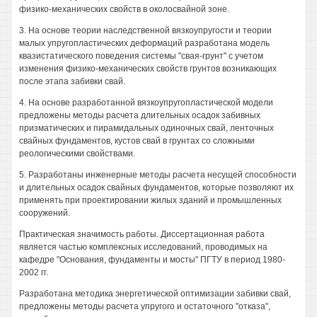
физико-механических свойств в околосвайной зоне.
3. На основе теории наследственной вязкоупругости и теории
малых упругопластических деформаций разработана модель
квазистатического поведения системы "свая-грунт" с учетом
изменения физико-механических свойств грунтов возникающих
после этапа забивки свай.
4. На основе разработанной вязкоупругопластической модели
предложены методы расчета длительных осадок забивных
призматических и пирамидальных одиночных свай, ленточных
свайных фундаментов, кустов свай в грунтах со сложными
реологическими свойствами.
5. Разработаны инженерные методы расчета несущей способности
и длительных осадок свайных фундаментов, которые позволяют их
применять при проектировании жилых зданий и промышленных
сооружений.
Практическая значимость работы. Диссертационная работа
является частью комплексных исследований, проводимых на
кафедре "Основания, фундаменты и мосты" ПГТУ в период 1980-
2002 гг.
Разработана методика энергетической оптимизации забивки свай,
предложены методы расчета упругого и остаточного "отказа",