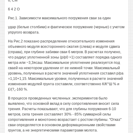
б, СМ
6 4 2 О
Рис.1. Зависимости максимального погружения сваи за один
удар (белые столбики) и фактическое погружение (черные) с учетом
упругого возврата.
На Рис.2 показано распределение относительного изменения
объемного модуля всестороннего сжатия (слева) и модуля сдвига
(справа), при глубине забивки сваи 6 мегров. В расчетах получено,
что радиус уплотненной зоны (р/р0 >1) составляет порядка одного
метра или ~3,3ясаш. Максимальное уплотнение реализуется под
сваей на некотором удалении от ее нижней точки. Максимальный
уровень, полученных в расчете значений уплотнения составил р/ра
=1,10+1,15. Максимальные уровни, полученных в расчете значений
изменения модулей грунта составили, соответственно К/К^Ш % и
£/(?„-160 %.
В процессе проведенных численных .экспериментов было
выявлено, что основной вклад в силу сопротивления вносит сила
трения. Расчеты показывают, что для глубины погружения 6-10
метров, сила трения составляет 30% - 85% суммарной силы
сопротивления и монотонно возрастает с ростом глубины. "Отказ"
сваи определяется в основном деформационными свойствами
грунтов, а не энергетическими параметрами молота.