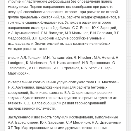
упругие и пластические деформации без определения границ
между ними. Первое направление целесообразно при расчете
несущей способности основания, второе - при расчете по второй
группе предельных состояний, т.е. расчете осадок фундаментов, в
том числе свайных фундаментов. Успехов в развитии второго
направления исследований добились С.С. Вялов, Ю.К. Зарецкий,
А.Л. Крыжановский, Г.М. Ломидзе, М.В.Малышев, В.И.Соломин, В.Г.
Федоровский, В.Н. Широков и другие российские ученые и
исследователи. Значительный вклад в развитие нелинейных
методов расчета также
внесли А.Л. Гольдин, М.Н. Гольдштейн, R. Hilscher , М.А. Hetenyi, H.
Lundgren , К. Mortensen , B.H. Николаевский, И.В. Прокопович , G.
Tshibotarev , А.П. Синицин , A.C. Строганов, R.S. Scott, З.Г. Тер-
Мартиросян.
Интегральные соотношения упруго-ползучего тела Г.Н. Маслова -
Н.Х. Арутюняна, предложенные ими для расчета бетонных
сооружений, были использованы В.А. Флориным при решении
задачи об уплотнении глинистых грунтов во времени с учетом их
вязкости. С.С. Вялов обобщил и развил теорию уравнений
наследственной ползучести.
Заслуженную известность получили исследования, выполненные
A.A. Бартоломеем, Ю.К. Зарецким, С.Р. Месчяном, H.A. Цытовичем и
З.Г. Тер-Мартиросяном и многими другими отечественными