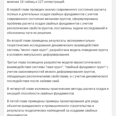
включая 19 таблиц и 127 иллюстраций.
В первой главе проведен анализ современного состояния расчета
полных и длительных осадок свайных фундаментов с учетом
современного состояния механики грунтов, сформулирована
проблема расчета осадок свайных фундаментов с учетом
реологических свойств грунтов, поставлены задачи исследований и
обозначены пути их решения.
Во второй главе приведены результаты экспериментально-
теоретические исследования динамического взаимодействия
системы "молот-свая-грунт", разработана модель поведения грунта
в условиях импульсного деформирования.
Третья глава посвящена разработке модели квазистатического
взаимодействия системы "свая-грунт", "свайный фундамент-грунт" с
учетом закономерностей вязкого деформирования грунтов,
обладающих реологическими свойствами, и с учетом динамического
последействия после забивки свай.
В четвертой главе изложены практические методы расчета осадок и
несущей способности свайных фундаментов.
В пятой главе приведены примеры проектирования для ряда
объектов гражданского и промышленного строительства и
результаты геодезических наблюдений за осадками свайных
фундаментов.