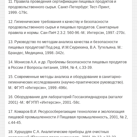
11. Правила проведения сертификации пищевых продуктов и
продовольственного сырья. Санкт-Петербург: Тест-Принт,
1999.-179с.
12. Гигиенические требования к качеству и безопасности
продовольственного сырья и пищевых продуктов. Санитарные
правила и нормы. Сан-ПиН 2.3.2. 560-96.-М.: Интерсэн, 1997.-270с.
13. Руководство по методам анализа качества и безопасности
пищевых продуктов// Под ред. И.М.Скурихина, В.А. Тутельяна. М.:
Брандес, Медицина, 1998.-342с.
14. Монисов А.А. и др. Проблемы безопасности пищевых продуктов
в России // Вопросы питания, 1994, № 4, с.33-39.
15. Современные методы анализа и оборудование в санитарно-
гигиенических исследованиях (научно-практическое руководство).
М.: ФГУП «Интерсэн», 1999.-496с.
16. Оборудование для лабораторий Госсанэпиднадзора (каталог
2001) -М.: ФГУПП «Интерсэн», 2001.-58с.
17. Комаров В.И. Ресурсосберегающие технологии и экологизация
пищевой промышленности // Пищевая промышленность, 2001, № 2,
с.44-45.
18. Хуршудян С.А. Аналитические приборы для очистных