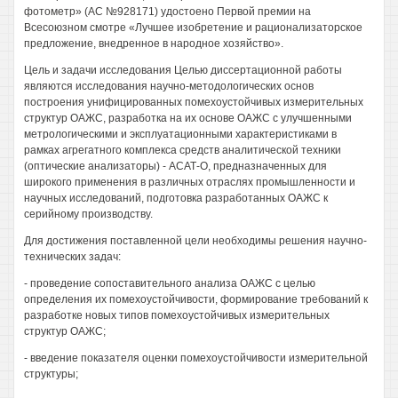
фотометр» (АС №928171) удостоено Первой премии на
Всесоюзном смотре «Лучшее изобретение и рационализаторское
предложение, внедренное в народное хозяйство».
Цель и задачи исследования Целью диссертационной работы
являются исследования научно-методологических основ
построения унифицированных помехоустойчивых измерительных
структур ОАЖС, разработка на их основе ОАЖС с улучшенными
метрологическими и эксплуатационными характеристиками в
рамках агрегатного комплекса средств аналитической техники
(оптические анализаторы) - АСАТ-О, предназначенных для
широкого применения в различных отраслях промышленности и
научных исследований, подготовка разработанных ОАЖС к
серийному производству.
Для достижения поставленной цели необходимы решения научно-
технических задач:
- проведение сопоставительного анализа ОАЖС с целью
определения их помехоустойчивости, формирование требований к
разработке новых типов помехоустойчивых измерительных
структур ОАЖС;
- введение показателя оценки помехоустойчивости измерительной
структуры;