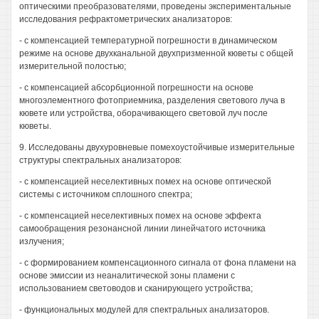
оптическими преобразователями, проведены экспериментальные
исследования рефрактометрических анализаторов:
- с компенсацией температурной погрешности в динамическом
режиме на основе двухканальной двухпризменной кюветы с общей
измерительной полостью;
- с компенсацией абсорбционной погрешности на основе
многоэлементного фотоприемника, разделения светового луча в
кювете или устройства, оборачивающего световой луч после
кюветы.
9. Исследованы двухуровневые помехоустойчивые измерительные
структуры спектральных анализаторов:
- с компенсацией неселективных помех на основе оптической
системы с источником сплошного спектра;
- с компенсацией неселективных помех на основе эффекта
самообращения резонансной линии линейчатого источника
излучения;
- с формированием компенсационного сигнала от фона пламени на
основе эмиссии из неаналитической зоны пламени с
использованием световодов и сканирующего устройства;
- функциональных модулей для спектральных анализаторов.