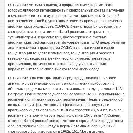
Оптические методы анализа, информативными параметрами
которых являются интенсивность и спектральный состав излучения
и смещение светового луча, являются методологической основой
построения большой группы аналитических приборов - оптических
анализаторов жидких сред (ОАЖС). К ним относятся фотометры и
спектрофотометры, атомно-абсорбционные спектрометры,
турбидиметры и нефелометры, фотометрическо-счетные
анализаторы, рефрактометры, флуориметры и т.д. Определяемыми
аналитическими параметрами ОАЖС являются микро и макро
концентрации веществ и элементов, концентрация и размеры
взвешенных веществ и механических примесей, показатель
преломления, оптическая плотность и другие оптические
параметры, которые связаны с составом жидких сред.
Оптические анализаторы жидких сред представляют наиболее
динамично развивающую группу аналитических приборов и по
объемам продаж на мировом рынке занимают ведущее место /1, 2/.
Во временном интервале диапазон создания ОАЖС, основанных на
различных оптических методах, весьма велик. Первые сведения об
использовании фотометров и рефрактометров в научных и
практических целях появились в 18-ом столетии /3/, а интенсивное
развитие они получили со второй половины 19-го века /4/. Основы
атомно-абсорбционной спектрометрии впервые были предложены
Аланом Уолшем в 1955 году, а первый атомно-абсорбционный
спектрометр был изготовлен в 1962г. 151. Метод атомно-