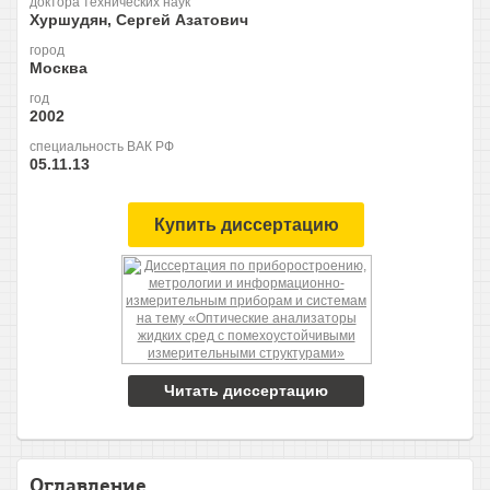
доктора технических наук
Хуршудян, Сергей Азатович
город
Москва
год
2002
специальность ВАК РФ
05.11.13
Купить диссертацию
Читать диссертацию
Оглавление