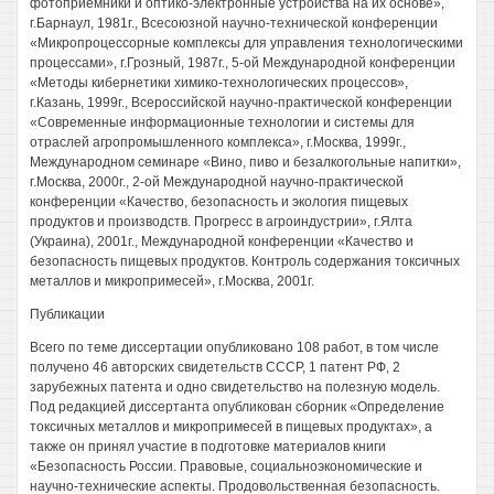
фотоприемники и оптико-электронные устройства на их основе»,
г.Барнаул, 1981г., Всесоюзной научно-технической конференции
«Микропроцессорные комплексы для управления технологическими
процессами», г.Грозный, 1987г., 5-ой Международной конференции
«Методы кибернетики химико-технологических процессов»,
г.Казань, 1999г., Всероссийской научно-практической конференции
«Современные информационные технологии и системы для
отраслей агропромышленного комплекса», г.Москва, 1999г.,
Международном семинаре «Вино, пиво и безалкогольные напитки»,
г.Москва, 2000г., 2-ой Международной научно-практической
конференции «Качество, безопасность и экология пищевых
продуктов и производств. Прогресс в агроиндустрии», г.Ялта
(Украина), 2001г., Международной конференции «Качество и
безопасность пищевых продуктов. Контроль содержания токсичных
металлов и микропримесей», г.Москва, 2001г.
Публикации
Всего по теме диссертации опубликовано 108 работ, в том числе
получено 46 авторских свидетельств СССР, 1 патент РФ, 2
зарубежных патента и одно свидетельство на полезную модель.
Под редакцией диссертанта опубликован сборник «Определение
токсичных металлов и микропримесей в пищевых продуктах», а
также он принял участие в подготовке материалов книги
«Безопасность России. Правовые, социальноэкономические и
научно-технические аспекты. Продовольственная безопасность.