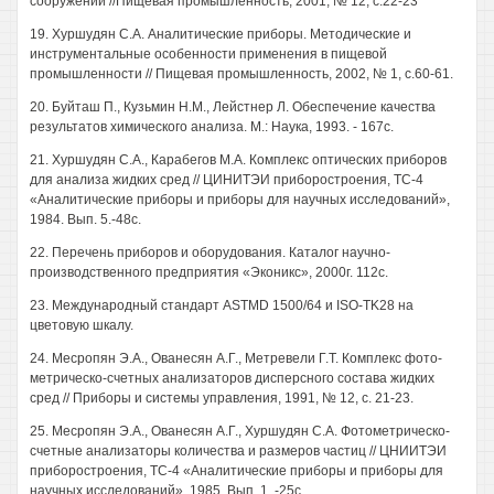
сооружений //Пищевая промышленность, 2001, № 12, с.22-23
19. Хуршудян С.А. Аналитические приборы. Методические и
инструментальные особенности применения в пищевой
промышленности // Пищевая промышленность, 2002, № 1, с.60-61.
20. Буйташ П., Кузьмин Н.М., Лейстнер Л. Обеспечение качества
результатов химического анализа. М.: Наука, 1993. - 167с.
21. Хуршудян С.А., Карабегов М.А. Комплекс оптических приборов
для анализа жидких сред // ЦИНИТЭИ приборостроения, ТС-4
«Аналитические приборы и приборы для научных исследований»,
1984. Вып. 5.-48с.
22. Перечень приборов и оборудования. Каталог научно-
производственного предприятия «Эконикс», 2000г. 112с.
23. Международный стандарт ASTMD 1500/64 и ISO-TK28 на
цветовую шкалу.
24. Месропян Э.А., Ованесян А.Г., Метревели Г.Т. Комплекс фото-
метрическо-счетных анализаторов дисперсного состава жидких
сред // Приборы и системы управления, 1991, № 12, с. 21-23.
25. Месропян Э.А., Ованесян А.Г., Хуршудян С.А. Фотометрическо-
счетные анализаторы количества и размеров частиц // ЦНИИТЭИ
приборостроения, ТС-4 «Аналитические приборы и приборы для
научных исследований», 1985. Вып. 1. -25с.