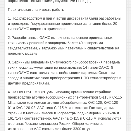
нормативно-техническими документами (ТУ и др.).
Практическая значимость работы
1. Под руководством и при участии диссертанта были разработаны
и проведены Государственные приемочные испытания более 20
типов ОАЖС широкого применения.
2. Разработанные ОАЖС выполнены на основе оригинальных
технических решений и защищены более 40 авторскими
свидетельствами, 2 зарубежными патентами и свидетельством на
полезную модель.
3. Серийным заводам аналитического приборостроения передана
техническая документация на производство 14 типов ОАЖС. 8
типов ОАЖС изготавливались небольшими партиями Опытным
заводом аналитического приборостроения НПО «Аналитприбор» и
другими предприятиями.
4. На ОАО «SELMI» (г.Сумы, Украина) организовано серийное
производство атомно-абсорбционных спектрометров С-115 и С-115
Ml, а также комплексов атомно-абсорбционных КАС-120, КАС-120-
01 и КАС-120-02. ААС типа С-115 Ml аттестован Госстандартми
Украины и России и внесен в Госреестры под номерами У636-96 и
16171-97 соответственно. ААС типа С-115 и С-115 Ml используются
в органах Госсанэпиднадзора России. Общее количество
изготовленных ААС составляет более 3300 штук.