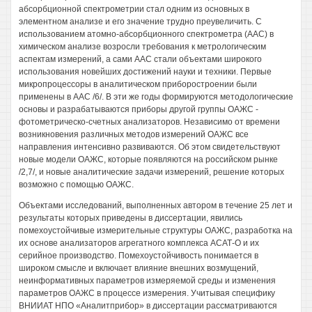
абсорбционной спектрометрии стал одним из основных в
элементном анализе и его значение трудно преувеличить. С
использованием атомно-абсорбционного спектрометра (ААС) в
химическом анализе возросли требования к метрологическим
аспектам измерений, а сами ААС стали объектами широкого
использования новейших достижений науки и техники. Первые
микропроцессоры в аналитическом приборостроении были
применены в ААС /6/. В эти же годы формируются методологические
основы и разрабатываются приборы другой группы ОАЖС -
фотометрическо-счетных анализаторов. Независимо от времени
возникновения различных методов измерений ОАЖС все
направления интенсивно развиваются. Об этом свидетельствуют
новые модели ОАЖС, которые появляются на российском рынке
/2,7/, и новые аналитические задачи измерений, решение которых
возможно с помощью ОАЖС.
Объектами исследований, выполненных автором в течение 25 лет и
результаты которых приведены в диссертации, явились
помехоустойчивые измерительные структуры ОАЖС, разработка на
их основе анализаторов агрегатного комплекса АСАТ-О и их
серийное производство. Помехоустойчивость понимается в
широком смысле и включает влияние внешних возмущений,
неинформативных параметров измеряемой среды и изменения
параметров ОАЖС в процессе измерения. Учитывая специфику
ВНИИАТ НПО «Аналитприбор» в диссертации рассматриваются