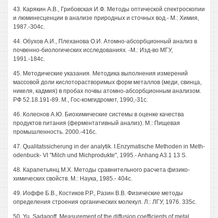
43. Карякин А.В., Грибовская И.Ф. Методы оптической спектроскопии
и люминесценции в анализе природных и сточных вод.- М.: Химия,
1987.-304с.
44. Обухов А.И., Плеханова О.И. Атомно-абсорбционный анализ в
почвенно-биологических исследованиях. -М.: Изд-во МГУ,
1991.-184с.
45. Методические указания. Методика выполнения измерений
массовой доли кислоторастворимых форм металлов (меди, свинца,
никеля, кадмия) в пробах почвы атомно-абсорбционным анализом.
РФ 52.18.191-89. М., Гос-комгидромет, 1990,-31с.
46. Колеснов А.Ю. Биохимические системы в оценке качества
продуктов питания (ферментативный анализ). М.: Пищевая
промышленность. 2000.-416с.
47. Qualitatssicherung in der analytik. I.Enzymatische Methoden in Meth-
odenbuck- VI "Milch und Michprodukte", 1995.- Anhang A3.1 13 S.
48. Карапетьянц M.X. Методы сравнительного расчета физико-
химических свойств. М.: Наука, 1985.- 404с.
49. Иоффе Б.В., Костиков P.P., Разин В.В. Физические методы
определения строения органических молекул. Л.: ЛГУ, 1976. 335с.
50. Yu. Sadagoff. Measurement of the diffusion coefficients of metal