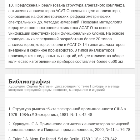
10. Предложена и реализована структура агрегатного комплекса
оптических анализаторов АСАТ-О, включающего анализаторы,
основанные на фотометрических, рефрактометрических,
спектральных и др. методах измерений. Показана методология
иерархического построения комплекса АСАТ-О на основе
унификации конструктивов и функциональных блоков. На основе
проведенных исследований разработано более 20 типов
анализаторов, которые вошли в АСАТ-О. 14 типов анализаторов
внедрены в серийное производство, 8 типов анализаторов
производятся в виде опытных партий, общее количество общее
количество изготовленных приборов составляет более 6500 экз.
Библиография
Хуршудян, Сергей Азатович, диссертация по теме Приборы и методы
контроля природной среды, веществ, материалов и изделий
1. Структура рынков сбыта электронной промышленности США в
1979- 1984г.г.// Электроника, 1981, № 1, с.42-48
2. Хуршудян С.А. Применение оптических анализаторов в пищевой
промышленности // Пищевая промышленность, 2000, № 11, с. 76-78.
3. Euler J.A. Mem. De l'acad. Sci.de Berlin, 1769,1.18,p.279-342.