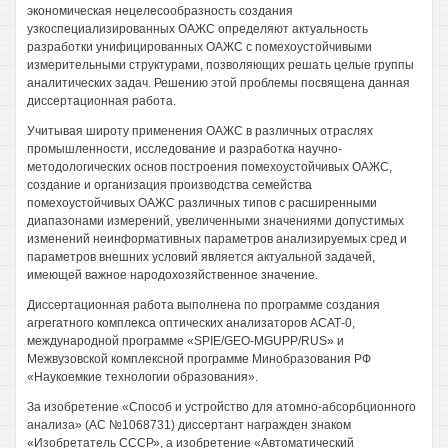
экономическая нецелесообразность создания
узкоспециализированных ОАЖС определяют актуальность
разработки унифицированных ОАЖС с помехоустойчивыми
измерительными структурами, позволяющих решать целые группы
аналитических задач. Решению этой проблемы посвящена данная
диссертационная работа.
Учитывая широту применения ОАЖС в различных отраслях
промышленности, исследование и разработка научно-
методологических основ построения помехоустойчивых ОАЖС,
создание и организация производства семейства
помехоустойчивых ОАЖС различных типов с расширенными
диапазонами измерений, увеличенными значениями допустимых
изменений неинформативных параметров анализируемых сред и
параметров внешних условий является актуальной задачей,
имеющей важное народохозяйственное значение.
Диссертационная работа выполнена по программе создания
агрегатного комплекса оптических анализаторов АСАТ-0,
международной программе «SPIE/GEO-MGUPP/RUS» и
Межвузовской комплексной программе Минобразования РФ
«Наукоемкие технологии образования».
За изобретение «Способ и устройство для атомно-абсорбционного
анализа» (АС №1068731) диссертант награжден знаком
«Изобретатель СССР», а изобретение «Автоматический