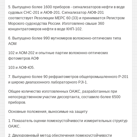
5. Выпущено более 1600 приборов - сигнализаторов нефти в воде
судовых СНС-201 и АЮФ-201. Сигнализатор АЮФ-201
соответствует Резолюции МЕРС 60 (33) и принимается Регистром
Морского судоходства России. Изготовлено свыше 360
концентратомеров нефти в воде КНП-102.
6. Выпущено более 990 мутномеров волоконно-оптических типа
АОМ
102 и АОМ-202 и опытные партии волоконно-оптических
фотометров АОФ
103 и АОФ-Ю5.
7. Выпущено более 90 рефрактометров общепромышленного Р-201
и широко диапазонного лабораторного PJI-1.
Общее количество изготовленных ОАЖС, разработанных при
непосредственном участии диссертанта, составило более 6500
приборов.
Основные положения, выносимые на защиту
1. Показатель оценки помехоустойчивости измерительных структур
ОАЖС.
2. Двухуровневый метод обеспечения помехоустойчивости