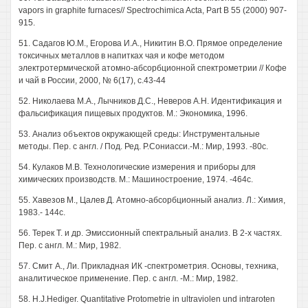
vapors in graphite furnaces// Spectrochimica Acta, Part В 55 (2000) 907-
915.
51. Садагов Ю.М., Егорова И.А., Никитин В.О. Прямое определение
токсичных металлов в напитках чая и кофе методом
электротермической атомно-абсорбционной спектрометрии // Кофе
и чай в России, 2000, № 6(17), с.43-44
52. Николаева М.А., Лычников Д.С., Неверов А.Н. Идентификация и
фальсификация пищевых продуктов. М.: Экономика, 1996.
53. Анализ объектов окружающей среды: Инструментальные
методы. Пер. с англ. / Под. Ред. Р.Сониасси.-М.: Мир, 1993. -80с.
54. Кулаков М.В. Технологические измерения и приборы для
химических производств. М.: Машиностроение, 1974. -464с.
55. Хавезов М., Цалев Д. Атомно-абсорбционный анализ. Л.: Химия,
1983.- 144с.
56. Терек Т. и др. Эмиссионный спектральный анализ. В 2-х частях.
Пер. с англ. М.: Мир, 1982.
57. Смит А., Ли. Прикладная ИК -спектрометрия. Основы, техника,
аналитическое применение. Пер. с англ. -М.: Мир, 1982.
58. H.J.Hediger. Quantitative Protometrie in ultraviolen und intraroten