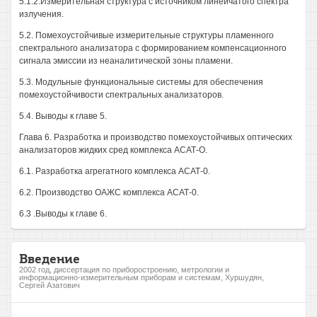
5.1.2.Измерительная структура с источником линейчатого спектра
излучения.
5.2. Помехоустойчивые измерительные структуры пламенного
спектрального анализатора с формированием компенсационного
сигнала эмиссии из неаналитической зоны пламени.
5.3. Модульные функциональные системы для обеспечения
помехоустойчивости спектральных анализаторов.
5.4. Выводы к главе 5.
Глава 6. Разработка и производство помехоустойчивых оптических
анализаторов жидких сред комплекса АСАТ-О.
6.1. Разработка агрегатного комплекса АСАТ-0.
6.2. Производство ОАЖС комплекса АСАТ-0.
6.3 .Выводы к главе 6.
Введение
2002 год, диссертация по приборостроению, метрологии и
информационно-измерительным приборам и системам, Хуршудян,
Сергей Азатович