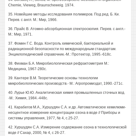
Chemie, Vieweg, Braunscheweig. 1974.
35. Новейшие методы исследования полимеров. Под ред. Б. Ки.
Перев. с англ. М.: Мир, 1966.
36. Прайс В. Атомно-абсорбционная спектроскопия. Перев. с англ.-
М.: Мир, 1971.
37. Фомин Г.С. Вода. Контроль химической, бактериальной и
радиационной безопасности по международным стандартам.
Энциклопедический справочник.-М.: Протектор, 1995.-618с.
38. Фихман Б.А. Микробиологическая рефрактометрия М.:
Медицина, 1967-280с.
39. Кантере В.М. Теоретические основы технологии
микробиологических производств.- М.: Агропромиздат, 1990.-271с.
40. Лурье Ю.Ю. Аналитическая химия промышленных сточных вод.
-М.: Химия, 1984.-448с.
41. Карабегов М.А., Хуршудян С.А. и др. Автоматическое хемилюми-
несцентное измерение концентрации озона в воде // Приборы и
системы управления, 1977, № 4, с.25-27.
42. Хуршудян С.А. Измерение содержание озона в технологической
воде // Сахар, 2000, № 4, с 26-27.