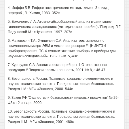
4. Иоффе Б.В. Рефрактометрические методы химии. 3-е изд.,
перераб., Л.: Химия, 1983.-352с.
5. Ермаченко Л.А. Атомно-абсорбционный анализ в санитарно-
гигиенических исследованиях (методическое пособие)./ Под ред. Л.Г.
Поду-новой-М.: «Чувашия», 1997.-207с.
6. Матевосян Т.А., Хуршудян С.А. Анализаторы жидкости с
применением микро-ЭВМ и микропроцессоров // ЦНИИТЭИ
приборостроения, ТС-4 «Аналитические приборы и приборы для
научных исследований». 1982. Вып. 5,-43с.
7. Хуршудян С.А. Аналитические приборы. I. Отечественная
продукция // Пищевая промышленность, 2001, № 8, с 46-47.
8. Безопасность России. Правовые, социально-экономические и
научно-технические аспекты. Продовольственная безопасность.
Раздел I. М.: МГФ «Знание», 2000.-544с.
9. Закон РФ "О качестве и безопасности пищевых продуктов" № 29-
ФЗ от 2 января 2000г.
10. Безопасность России. Правовые, социально-экономические и
научно-технические аспекты. Продовольственная безопасность.
Раздел II. М.: МГФ «Знание», 2001.-480с.