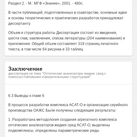
Раздел 2. - М.: МГФ «Знание», 2001. - 480с.
В части публикаций, подготовленных в соавторстве, основные идеи
и основы теоретических и практических разработок принадлежат
диссертанту.
Объем и структура работы Диссертация состоит из введения,
шести глав, заключения, списка литературы (204 наименования) и
приложения. Общий объем составляет 318 страниц печатного
текста, в том числе 64 рисунка и 33 таблиц.
Заключение
диссертация на тему "Оптические анализаторы жидких сред с
помехоустойчивыми измерительными структурами"
6.3 Выводы к главе 6
В процессе разработки комплекса АСАТ-О и организации серийного
производства ОАЖС Были получены следующие результаты:
1 .Разработана методология создания агрегатного комплекса
оптических анализаторов жидких сред АСАТ-О, выделены
подкомплексы, определены параметрические ряды.