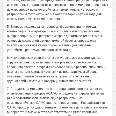
4. Исследованы методы определения концентраций растворенных
и взвешенных органических веществ на основе модифицированных
двухуровневых помехоустойчивых измерительных структур и
разработаны фотометрические анализаторы нефти в воде для
систем экологического мониторинга.
5. Впервые исследованы процессы формирования и методы
компенсации температурной и абсорбционной погрешностей
дифференциального рефрактометра в динамическом режиме на
основе двухкамерной двухпризменной кюветы, определены
аналитические выражения погрешностей и разработаны
устройства, реализующие данные методы;
6. Исследованы и разработаны двухуровневые измерительные
структуры спектральных анализаторов на основе источника
сплошного спектра, эффекта самообращения резонансной линии
лампы с полым катодом и эмиссии из неаналитической зоны
пламени, которые реализованы в первых отечественных
крупносерийных атомно-абсорбционных спектрометрах.
7. Предложена методология построения агрегатного комплекса
оптических анализаторов АСАТ-О, определены параметрические
ряды подкомплексов, включающие разработанные
помехоустойчивые ОАЖС широкого применения. Разработанные
ОАЖС прошли Государственные приемочные испытания, включены
в Госреестр и выпускаются в соответствии с утвержденными