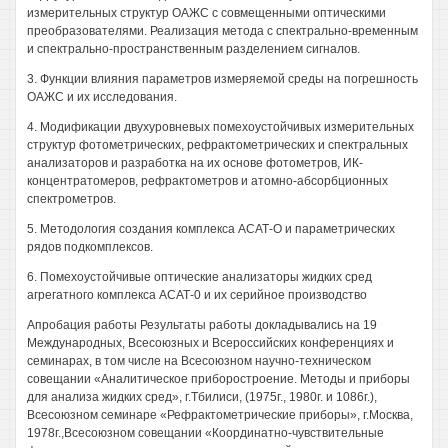
измерительных структур ОАЖС с совмещенными оптическими
преобразователями. Реализация метода с спектрально-временным
и спектрально-пространственным разделением сигналов.
3. Функции влияния параметров измеряемой среды на погрешность
ОАЖС и их исследования.
4. Модификации двухуровневых помехоустойчивых измерительных
структур фотометрических, рефрактометрических и спектральных
анализаторов и разработка на их основе фотометров, ИК-
концентратомеров, рефрактометров и атомно-абсорбционных
спектрометров.
5. Методология создания комплекса АСАТ-О и параметрических
рядов подкомплексов.
6. Помехоустойчивые оптические анализаторы жидких сред
агрегатного комплекса АСАТ-0 и их серийное производство
Апробация работы Результаты работы докладывались на 19
Международных, Всесоюзных и Всероссийских конференциях и
семинарах, в том числе на Всесоюзном научно-техническом
совещании «Аналитическое приборостроение. Методы и приборы
для анализа жидких сред», г.Тбилиси, (1975г., 1980г. и 1086г.),
Всесоюзном семинаре «Рефрактометрические приборы», г.Москва,
1978г.,Всесоюзном совещании «Координатно-чувствительные