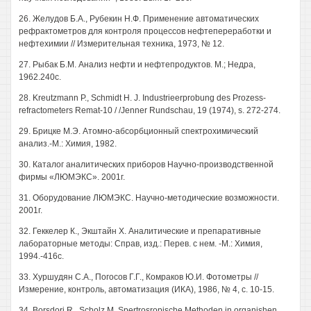
26. Желудов Б.А., Рубекин Н.Ф. Применение автоматических
рефрактометров для контроля процессов нефтепереработки и
нефтехимии // Измерительная техника, 1973, № 12.
27. Рыбак Б.М. Анализ нефти и нефтепродуктов. М.; Недра,
1962.240с.
28. Kreutzmann P., Schmidt Н. J. Industrieerprobung des Prozess-
refractometers Remat-10 / /Jenner Rundschau, 19 (1974), s. 272-274.
29. Брицке М.Э. Атомно-абсорбционный спектрохимический
анализ.-М.: Химия, 1982.
30. Каталог аналитических приборов Научно-производственной
фирмы «ЛЮМЭКС». 2001г.
31. Оборудование ЛЮМЭКС. Научно-методические возможности.
2001г.
32. Геккелер К., Экштайн X. Аналитические и препаративные
лабораторные методы: Справ, изд.: Перев. с нем. -М.: Химия,
1994.-416с.
33. Хуршудян С.А., Погосов Г.Г., Комраков Ю.И. Фотометры //
Измерение, контроль, автоматизация (ИКА), 1986, № 4, с. 10-15.
34. Borsdorj R., Scholz М. Spertrosropische Methoden in organishen