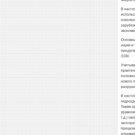
энергет
В насто
использ
поколен
зарубеж
экономи
Основны
науки и
предусм
/108/.
Учитыва
практич
положен
нового 
разруше
В насто
гидроуд
Таким о
уравнов
т.д.) с
эксплуа
прецизи
плунжер