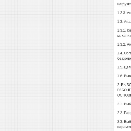
нагрузк
1.2.3. 
1.3. Ан
1.3.1. 
механиз
1.3.2. 
1.4. Ор
беззоло
1.5. Це
1.6. Выв
2. ВЫБ
РАБОЧЕ
ОСНОВ
2.1. Вы
2.2. Ра
2.3. Вы
парамет