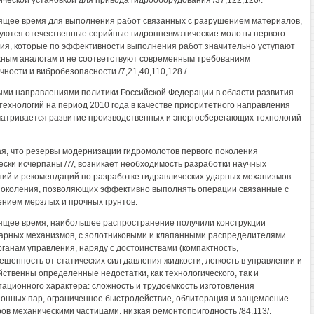
ической установкой для привода гидрооборудования /37,122,126/.
ящее время для выполнения работ связанных с разрушением материалов,
уются отечественные серийные гидропневматические молоты первого
ия, которые по эффективности выполнения работ значительно уступают
ным аналогам и не соответствуют современным требованиям
чности и вибробезопасности /7,21,40,110,128 /.
ми направлениями политики Российской Федерации в области развития
 технологий на период 2010 года в качестве приоритетного направления
атривается развитие производственных и энергосберегающих технологий
я, что резервы модернизации гидромолотов первого поколения
ески исчерпаны /7/, возникает необходимость разработки научных
ий и рекомендаций по разработке гидравлических ударных механизмов
поколения, позволяющих эффективно выполнять операции связанные с
нием мерзлых и прочных грунтов.
ящее время, наибольшее распространение получили конструкции
арных механизмов, с золотниковыми и клапанными распределителями.
рганам управления, наряду с достоинствами (компактность,
ешенность от статических сил давления жидкости, легкость в управлении и
войственны определенные недостатки, как технологического, так и
тационного характера: сложность и трудоемкость изготовления
онных пар, ограниченное быстродействие, облитерация и защемление
ов механическими частицами, низкая ремонтопригодность /84,113/.