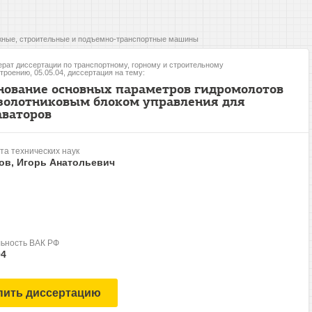
ные, строительные и подъемно-транспортные машины
рат диссертации по транспортному, горному и строительному
роению, 05.05.04, диссертация на тему:
нование основных параметров гидромолотов
ззолотниковым блоком управления для
аваторов
та технических наук
ов, Игорь Анатольевич
ьность ВАК РФ
04
пить диссертацию