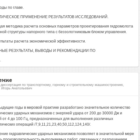
оды по главе.
КТИЧЕСКОЕ ПРИМЕНЕНИЕ РЕЗУЛЬТАТОВ ИССЛЕДОВАНИЙ.
щая методика расчета основных параметров проектирования гидромолота
ной структуры напорного типа с беззолотниковым блоком управления.
зультаты расчета экономической эффективности.
ЫЕ РЕЗУЛЬТАТЫ, ВЫВОДЫ И РЕКОМЕНДАЦИИ ПО
.
ение
, диссертация по транспортному, горному и строительному машиностроению,
 Игорь Анатольевич
ыдущие годы в мировой практике разработано значительное количество
ических ударных механизмов с энергией удара от 200 до 30000 Дж и
й от 4 до 100 Гц, предназначенных для выполнения различных
ических операций /7,9,11,21,23,40,50,112,124,140/.
ние гидравлических ударных механизмов позволяет в значительной мере
ь производительность выполняемых работ, связанных с разрушением