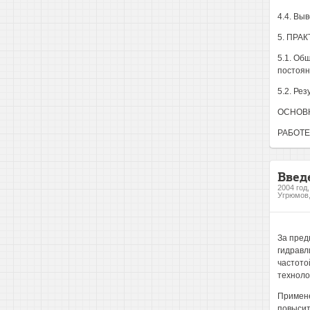
4.4. Выв
5. ПРА
5.1. Об
постоян
5.2. Ре
ОСНОВН
РАБОТЕ
Введ
2004 год
Угрюмов,
За пред
гидравл
частото
технолог
Примене
повысит