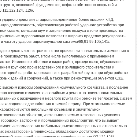
о грунта, оснований, фундаментов, асфальтобетонных покрытий и
0,111,122,124. .126/.
ударного действия с гидроприводом имеют более высокий КПД,
ную долговечность, обусловленную работой ударного устройства при
ной смазке, меньший шум и загрязнение воздуха в зоне производства
Применение гидропривода позволяет в широких пределах регулировать
 и частоту ударов гидроимпульсной системы/68,91,99,105,141/.
едние десять лет в строительстве произошли значительные изменения в
ре производства работ, в том числе выполняемых с применением
лотов. Изменение объёмов и видов работ, прежде всего, обусловлено
нием крупного производственного и жилищного строительства и
ентацией на работы, связанные с разработкой грунта при обустройстве
жных зданий и сооружений, а также при реконструкции объектов /132/.
 с высоким износом оборудования коммунального хозяйства, в последнее
езко возросло количество аварийных и ремонтно -восстановительных
связанных с разрушением мерзлого грунта при ремонте теплосетей, систем
о и холодного водоснабжения в зимний период. При этом выполняемые
характеризуются небольшими объемами и значительной
оточенностью объектов, часто выполняемых в стесненных условиях
 городской застройки и промышленных предприятий, что вызывает
имость использования мобильных, высокоманевренных и относительно
их экскаваторов на пневмоходу, обладающих достаточно мощной