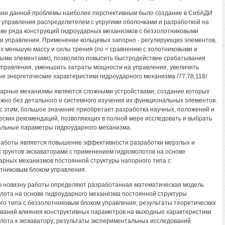
ии данной проблемы наиболее перспективным было создание в СибАДИ
 управления распределителем с упругими оболочками и разработкой на
ове ряда конструкций гидроударных механизмов с беззолотниковыми
и управления. Применение кольцевых запорно - регулирующих элементов,
 меньшую массу и силы трения (по < сравнению с золотниковыми и
ыми элементами), позволило повысить быстродействие срабатывания
управления, уменьшить затраты мощности на управление, увеличить
е энергетические характеристики гидроударного механизма /77,78,118/.
арные механизмы являются сложными устройствами, создание которых
жно без детального и системного изучения их функциональных элементов.
 с этим, большое значение приобретает разработка научных, положений и
еских рекомендаций, позволяющих в полной мере исследовать и выбрать
льные параметры гидроударного механизма.
аботы является повышение эффективности разработки мерзлых и
 грунтов экскаваторами с применением гидромолотов на основе
арных механизмов постоянной структуры напорного типа с
тниковым блоком управления.
 новизну работы определяют разработанная математическая модель
лота на основе гидроударного механизма постоянной структуры
го типа с беззолотниковым блоком управления; результаты теоретических
ваний влияния конструктивных параметров на выходные характеристики
лота к экскаватору; результаты экспериментальных исследований