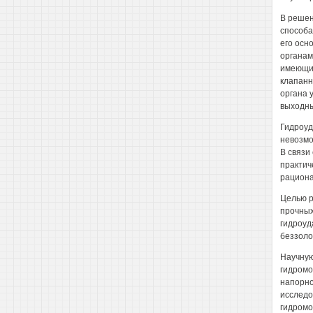
В решен
способа
его осн
органам
имеющих
клапанн
органа 
выходны
Гидроуд
невозмо
В связи
практич
рациона
Целью р
прочных
гидроуд
беззоло
Научную
гидромо
напорно
исследо
гидромо