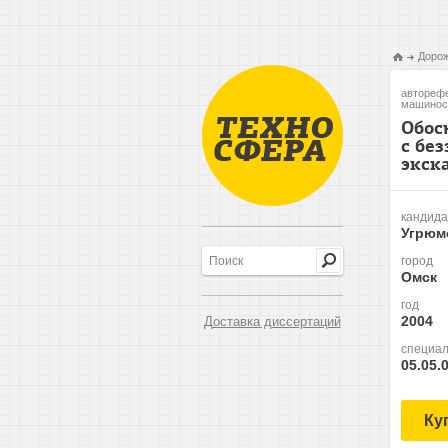
Дорож
авторефе
машиност
Обос
с бе
экск
кандида
Угрюм
город
Омск
год
2004
Доставка диссертаций
специал
05.05.
Ку