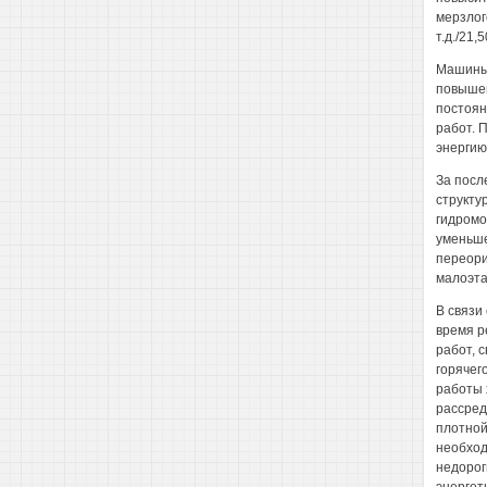
мерзлог
т.д./21,5
Машины 
повышен
постоян
работ. 
энергию
За посл
структу
гидромо
уменьше
переори
малоэта
В связи
время р
работ, 
горячег
работы 
рассред
плотной
необход
недорог