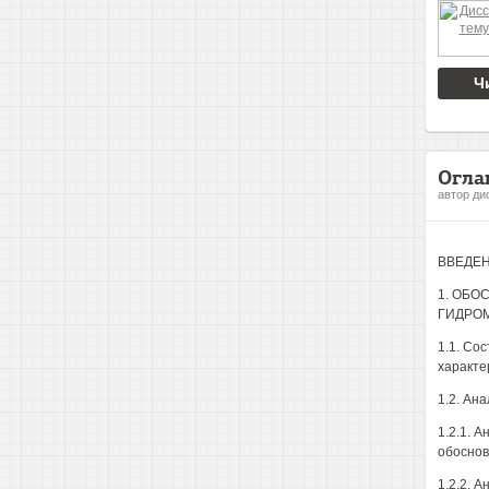
Ч
Огла
автор ди
ВВЕДЕН
1. ОБО
ГИДРОМ
1.1. Со
характе
1.2. Ан
1.2.1. 
обоснов
1.2.2. 