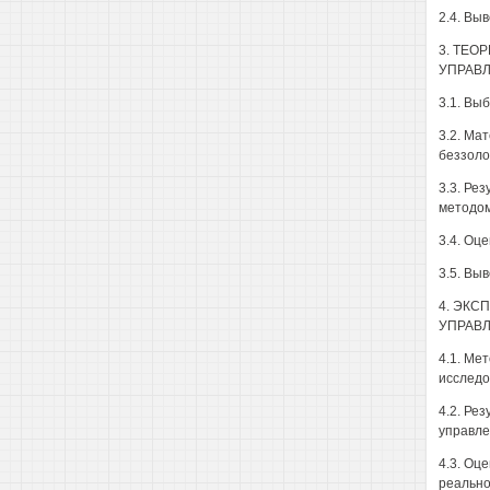
2.4. Выв
3. ТЕО
УПРАВЛ
3.1. Вы
3.2. Ма
беззоло
3.3. Ре
методом
3.4. Оц
3.5. Выв
4. ЭКС
УПРАВЛ
4.1. Ме
исследо
4.2. Ре
управле
4.3. Оц
реально