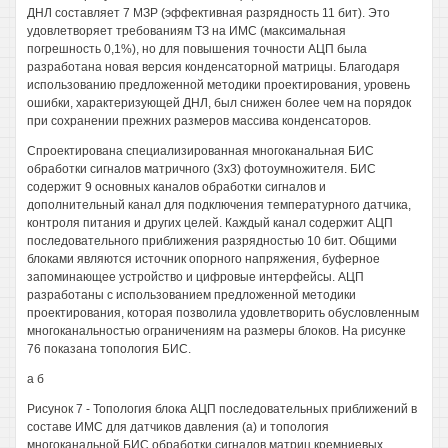
ДНЛ составляет 7 МЗР (эффективная разрядность 11 бит). Это
удовлетворяет требованиям ТЗ на ИМС (максимальная
погрешность 0,1%), но для повышения точности АЦП была
разработана новая версия конденсаторной матрицы. Благодаря
использованию предложенной методики проектирования, уровень
ошибки, характеризующей ДНЛ, был снижен более чем на порядок
при сохранении прежних размеров массива конденсаторов.
Спроектирована специализированная многоканальная БИС
обработки сигналов матричного (3x3) фотоумножителя. БИС
содержит 9 основных каналов обработки сигналов и
дополнительный канал для подключения температурного датчика,
контроля питания и других целей. Каждый канал содержит АЦП
последовательного приближения разрядностью 10 бит. Общими
блоками являются источник опорного напряжения, буферное
запоминающее устройство и цифровые интерфейсы. АЦП
разработаны с использованием предложенной методики
проектирования, которая позволила удовлетворить обусловленным
многоканальностью ограничениям на размеры блоков. На рисунке
76 показана топология БИС.
а б
Рисунок 7 - Топология блока АЦП последовательных приближений в
составе ИМС для датчиков давления (а) и топология
многоканальной БИС обработки сигналов матриц кремниевых