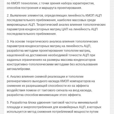
по КМОП технологии, с точки зрения набора характеристик,
способов построения и маршрута проектирования.
2. Выявление элементов, определяющих линейность КМОП АЦП
последовательного приближения, наиболее массовых среди
микромощных АЦП. Теоретический анализ влияния топологических
параметров конденсаторных матриц ЦАП на линейность АЦП
последовательного приближения.
3. На основе теоретического анализа влияния топологических
параметров конденсаторных матриц на линейность АЦП,
разработка методики проектирования топологии матриц,
нацеленной на достижение необходимой точности АЦП при
заданных ограничениях на размеры массива конденсаторов
конструктивно-топологическими методами без использования
автокалибровки.
4. Анализ влияния схемной реализации и топологии
регенеративного выходного каскада КМОП компараторов на
снижение их разрешающей способности из-за эффекта
воздействия помехи от тактового сигнала на вход каскада,
разработка способов минимизации этого эффекта.
5. Разработка блока удвоения тактовой частоты минимальной
площади и энергопотребления для конвейерных АЦП, в которых
используется метод снижения потребляемой мощности путем