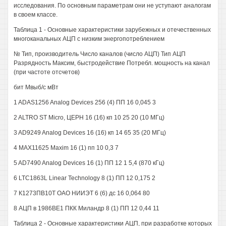
исследования. По основным параметрам они не уступают аналогам
в своем классе.
Таблица 1 - Основные характеристики зарубежных и отечественных
многоканальных АЦП с низким энергопотреблением
№ Тип, производитель Число каналов (число АЦП) Тип АЦП
Разрядность Максим, быстродействие Потребл. мощность на канал
(при частоте отсчетов)
бит Мвыб/с мВт
1 ADAS1256 Analog Devices 256 (4) ПП 16 0,045 3
2 ALTRO ST Micro, ЦЕРН 16 (16) кп 10 25 20 (10 МГц)
3 AD9249 Analog Devices 16 (16) кп 14 65 35 (20 МГц)
4 MAX11625 Maxim 16 (1) пп 10 0,3 7
5 AD7490 Analog Devices 16 (1) ПП 12 1 5,4 (870 кГц)
6 LTC1863L Linear Technology 8 (1) ПП 12 0,175 2
7 К1273ПВ10Т ОАО НИИЭТ 6 (6) дс 16 0,064 80
8 АЦП в 1986BE1 ПКК Миландр 8 (1) ПП 12 0,44 11
Таблица 2 - Основные характеристики АЦП, при разработке которых