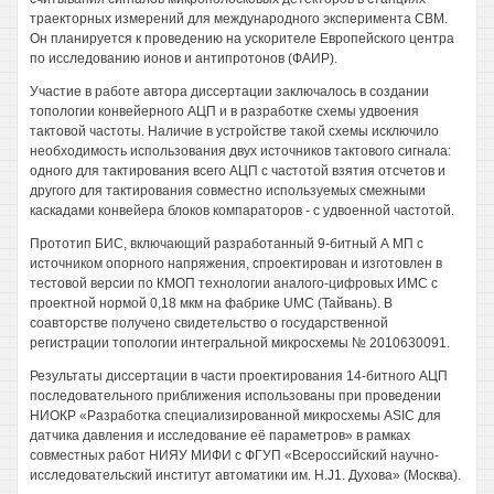
траекторных измерений для международного эксперимента СВМ.
Он планируется к проведению на ускорителе Европейского центра
по исследованию ионов и антипротонов (ФАИР).
Участие в работе автора диссертации заключалось в создании
топологии конвейерного АЦП и в разработке схемы удвоения
тактовой частоты. Наличие в устройстве такой схемы исключило
необходимость использования двух источников тактового сигнала:
одного для тактирования всего АЦП с частотой взятия отсчетов и
другого для тактирования совместно используемых смежными
каскадами конвейера блоков компараторов - с удвоенной частотой.
Прототип БИС, включающий разработанный 9-битный А МП с
источником опорного напряжения, спроектирован и изготовлен в
тестовой версии по КМОП технологии аналого-цифровых ИМС с
проектной нормой 0,18 мкм на фабрике UMC (Тайвань). В
соавторстве получено свидетельство о государственной
регистрации топологии интегральной микросхемы № 2010630091.
Результаты диссертации в части проектирования 14-битного АЦП
последовательного приближения использованы при проведении
НИОКР «Разработка специализированной микросхемы ASIC для
датчика давления и исследование её параметров» в рамках
совместных работ НИЯУ МИФИ с ФГУП «Всероссийский научно-
исследовательский институт автоматики им. H.J1. Духова» (Москва).