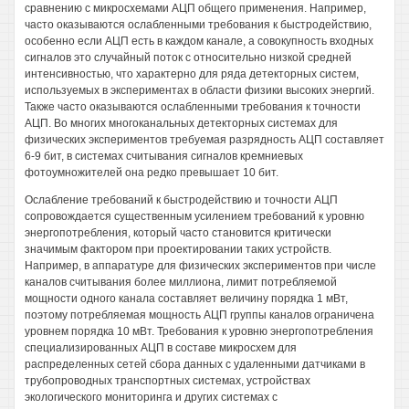
сравнению с микросхемами АЦП общего применения. Например,
часто оказываются ослабленными требования к быстродействию,
особенно если АЦП есть в каждом канале, а совокупность входных
сигналов это случайный поток с относительно низкой средней
интенсивностью, что характерно для ряда детекторных систем,
используемых в экспериментах в области физики высоких энергий.
Также часто оказываются ослабленными требования к точности
АЦП. Во многих многоканальных детекторных системах для
физических экспериментов требуемая разрядность АЦП составляет
6-9 бит, в системах считывания сигналов кремниевых
фотоумножителей она редко превышает 10 бит.
Ослабление требований к быстродействию и точности АЦП
сопровождается существенным усилением требований к уровню
энергопотребления, который часто становится критически
значимым фактором при проектировании таких устройств.
Например, в аппаратуре для физических экспериментов при числе
каналов считывания более миллиона, лимит потребляемой
мощности одного канала составляет величину порядка 1 мВт,
поэтому потребляемая мощность АЦП группы каналов ограничена
уровнем порядка 10 мВт. Требования к уровню энергопотребления
специализированных АЦП в составе микросхем для
распределенных сетей сбора данных с удаленными датчиками в
трубопроводных транспортных системах, устройствах
экологического мониторинга и других системах с