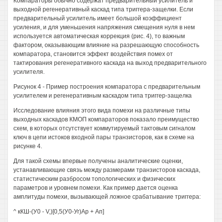
Компараторы обычно содержат предварительный усилитель и
выходной регенеративный каскад типа триггера-защелки. Если
предварительный усилитель имеет большой коэффициент
усиления, и для уменьшения напряжения смещения нуля в нем
используется автоматическая коррекция (рис. 4), то важным
фактором, оказывающим влияние на разрешающую способность
компаратора, становится эффект воздействия помех от
тактирования регенеративного каскада на выход предварительного
усилителя.
Рисунок 4 - Пример построения компаратора с предварительным
усилителем и регенеративным каскадом типа триггер-защелка
Исследование влияния этого вида помехи на различные типы
выходных каскадов КМОП компараторов показало преимущество
схем, в которых отсутствует коммутируемый тактовым сигналом
ключ в цепи истоков входной пары транзисторов, как в схеме на
рисунке 4.
Для такой схемы впервые получены аналитические оценки,
устанавливающие связь между размерами транзисторов каскада,
статистическим разбросом топологических и физических
параметров и уровнем помехи. Как пример дается оценка
амплитуды помехи, вызывающей ложное срабатывание триггера:
^ кКШ-(У0 - V,)[0,5(У0-Уг)Ар + Ап]