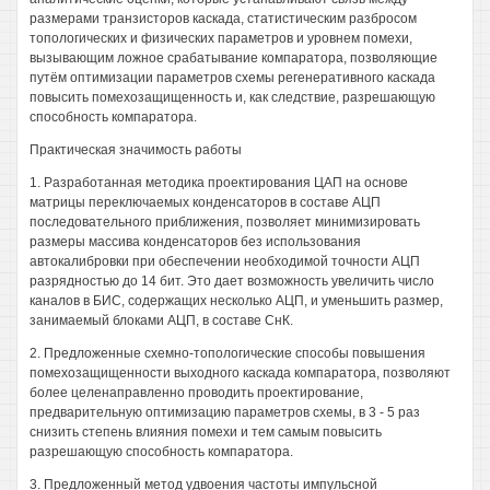
размерами транзисторов каскада, статистическим разбросом
топологических и физических параметров и уровнем помехи,
вызывающим ложное срабатывание компаратора, позволяющие
путём оптимизации параметров схемы регенеративного каскада
повысить помехозащищенность и, как следствие, разрешающую
способность компаратора.
Практическая значимость работы
1. Разработанная методика проектирования ЦАП на основе
матрицы переключаемых конденсаторов в составе АЦП
последовательного приближения, позволяет минимизировать
размеры массива конденсаторов без использования
автокалибровки при обеспечении необходимой точности АЦП
разрядностью до 14 бит. Это дает возможность увеличить число
каналов в БИС, содержащих несколько АЦП, и уменьшить размер,
занимаемый блоками АЦП, в составе СнК.
2. Предложенные схемно-топологические способы повышения
помехозащищенности выходного каскада компаратора, позволяют
более целенаправленно проводить проектирование,
предварительную оптимизацию параметров схемы, в 3 - 5 раз
снизить степень влияния помехи и тем самым повысить
разрешающую способность компаратора.
3. Предложенный метод удвоения частоты импульсной