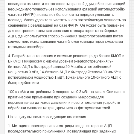
последовательности со скважностью равной двум, обеспечивающий
необходимую точность без использования фазовой автоподстройки
частоты (ФАПЧ), позволяет более чем на порядок уменьшить
площадь блока удвоителя частоты и его потребляемую мощность по
сравнению с реализацией на базе ФАПЧ. Он может быть применен
для построения схем тактирования компараторов конвейерных
АЦП, где используется способ снижения энергопотребления путем
совместного использования части блоков компараторов смежными
каскадами конвейера.
4. Разработана топология и схемные решения ряда блоков КМОП и
БиКМОП микросхем с низким уровнем энергопотребления: 9-
битного АЦП с быстродействием 20 Мвыб/с и потребляемой
мощностью 9 мВт, 14-битного АЦП с быстродействием 30 квыб/с и
потребляемой мощностью 1 мВт, 10-канального 10-битного АЦП с
быстродействием
100 квыб/с и потребляемой мощностью 0,3 мВт на канал. Они нашли
практическое применение при создании микросхем для
перспективных датчиков давления и нового поколения устройств
обработки сигналов матриц кремниевых фотоумножителей.
На защиту выносятся следующие положения
1. Методика проектирования матрицы конденсаторов в АЦП
последовательного приближения, позволяющая при заданных