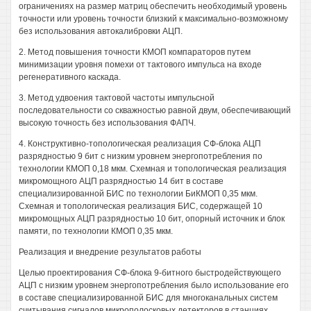
ограничениях на размер матриц обеспечить необходимый уровень
точности или уровень точности близкий к максимально-возможному
без использования автокалибровки АЦП.
2. Метод повышения точности КМОП компараторов путем
минимизации уровня помехи от тактового импульса на входе
регенеративного каскада.
3. Метод удвоения тактовой частоты импульсной
последовательности со скважностью равной двум, обеспечивающий
высокую точность без использования ФАПЧ.
4. Конструктивно-топологическая реализация СФ-блока АЦП
разрядностью 9 бит с низким уровнем энергопотребления по
технологии КМОП 0,18 мкм. Схемная и топологическая реализация
микромощного АЦП разрядностью 14 бит в составе
специализированной БИС по технологии БиКМОП 0,35 мкм.
Схемная и топологическая реализация БИС, содержащей 10
микромощных АЦП разрядностью 10 бит, опорный источник и блок
памяти, по технологии КМОП 0,35 мкм.
Реализация и внедрение результатов работы
Целью проектирования СФ-блока 9-битного быстродействующего
АЦП с низким уровнем энергопотребления было использование его
в составе специализированной БИС для многоканальных систем
считывания сигналов микрополосковых детекторов в станциях