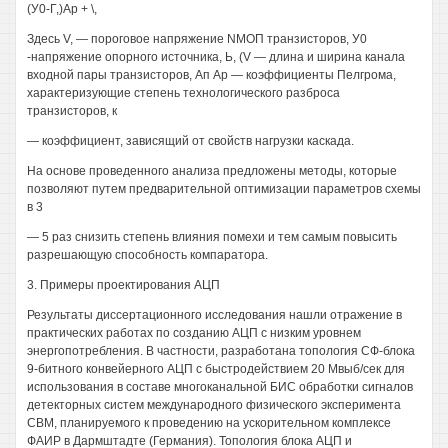
(У0-Г,)Ар + \,
Здесь V, — пороговое напряжение NMOП транзисторов, У0
-напряжение опорного источника, Ь, (V — длина и ширина канала
входной пары транзисторов, Ап Ар — коэффициенты Пелгрома,
характеризующие степень технологического разброса
транзисторов, к
— коэффициент, зависящий от свойств нагрузки каскада.
На основе проведенного анализа предложены методы, которые
позволяют путем предварительной оптимизации параметров схемы
в 3
— 5 раз снизить степень влияния помехи и тем самым повысить
разрешающую способность компаратора.
3. Примеры проектирования АЦП
Результаты диссертационного исследования нашли отражение в
практических работах по созданию АЦП с низким уровнем
энергопотребления. В частности, разработана топология СФ-блока
9-битного конвейерного АЦП с быстродействием 20 Мвыб/сек для
использования в составе многоканальной БИС обработки сигналов
детекторных систем международного физического эксперимента
СВМ, планируемого к проведению на ускорительном комплексе
ФАИР в Дармштадте (Германия). Топология блока АЦП и