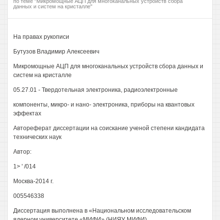
по теме "Микромощные АЦП для многоканальных устройств сбора
данных и систем на кристалле"
На правах рукописи
Бутузов Владимир Алексеевич
Микромощные АЦП для многоканальных устройств сбора данных и
систем на кристалле
05.27.01 - Твердотельная электроника, радиоэлектронные
компоненты, микро- и нано- электроника, приборы на квантовых
эффектах
Автореферат диссертации на соискание ученой степени кандидата
технических наук
Автор:
1> ' /014
Москва-2014 г.
005546338
Диссертация выполнена в «Национальном исследовательском
ядерном университете «МИФИ» (НИЯУ МИФИ)