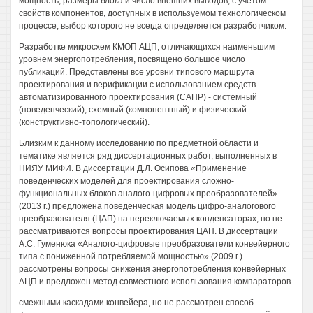
мощность, размеры блока и число внешних выводов, с учетом
свойств компонентов, доступных в используемом технологическом
процессе, выбор которого не всегда определяется разработчиком.
Разработке микросхем КМОП АЦП, отличающихся наименьшим
уровнем энергопотребления, посвящено большое число
публикаций. Представлены все уровни типового маршрута
проектирования и верификации с использованием средств
автоматизированного проектирования (САПР) - системный
(поведенческий), схемный (компонентный) и физический
(конструктивно-топологический).
Близким к данному исследованию по предметной области и
тематике является ряд диссертационных работ, выполненных в
НИЯУ МИФИ. В диссертации Д.Л. Осипова «Применение
поведенческих моделей для проектирования сложно-
функциональных блоков аналого-цифровых преобразователей»
(2013 г.) предложена поведенческая модель цифро-аналогового
преобразователя (ЦАП) на переключаемых конденсаторах, но не
рассматриваются вопросы проектирования ЦАП. В диссертации
A.C. Гуменюка «Аналого-цифровые преобразователи конвейерного
типа с пониженной потребляемой мощностью» (2009 г.)
рассмотрены вопросы снижения энергопотребления конвейерных
АЦП и предложен метод совместного использования компараторов
смежными каскадами конвейера, но не рассмотрен способ