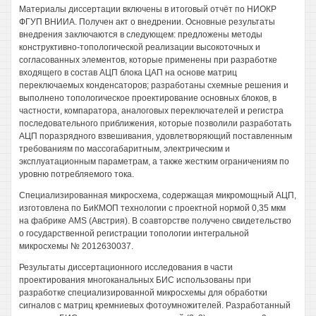
Материалы диссертации включены в итоговый отчёт по НИОКР
ФГУП ВНИИА. Получен акт о внедрении. Основные результаты
внедрения заключаются в следующем: предложены методы
конструктивно-топологической реализации высокоточных и
согласованных элементов, которые применены при разработке
входящего в состав АЦП блока ЦАП на основе матриц
переключаемых конденсаторов; разработаны схемные решения и
выполнено топологическое проектирование основных блоков, в
частности, компаратора, аналоговых переключателей и регистра
последовательного приближения, которые позволили разработать
АЦП поразрядного взвешивания, удовлетворяющий поставленным
требованиям по массогабаритным, электрическим и
эксплуатационным параметрам, а также жестким ограничениям по
уровню потребляемого тока.
Специализированная микросхема, содержащая микромощный АЦП,
изготовлена по БиКМОП технологии с проектной нормой 0,35 мкм
на фабрике AMS (Австрия). В соавторстве получено свидетельство
о государственной регистрации топологии интегральной
микросхемы № 2012630037.
Результаты диссертационного исследования в части
проектирования многоканальных БИС использованы при
разработке специализированной микросхемы для обработки
сигналов с матриц кремниевых фотоумножителей. Разработанный