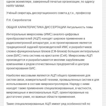
одном экземпляре, заверенный печатью организации, по адресу
НИЯУ МИФИ.
Учёный секретарь диссертационного совета д.т.н., профессор
П.К. Скоробогатов
ОБЩАЯ ХАРАКТЕРИСТИКА ДИССЕРТАЦИИ Актуальность темы
Интегральные микросхемы (ИМС) аналого-цифровых
преобразователей (АЦП) находят широкое применение в
радиоэлектронной аппаратуре, а их проектирование является
традиционной задачей производителей ИМС и разработчиков
сложно-функциональных блоков (СФ-блоков) больших интегральных
схем (БИС) типа система на кристалле (СнК). Микросхемы АЦП
производятся и разрабатываются многими зарубежными
компаниями и рядом отечественных предприятий и центров
проектирования БИС.
Наиболее массовыми являются АЦП общего применения для
систем связи, измерительной техники, промышленных систем и для
использования в составе микроконтроллеров. Наряду с ними
находят также применение специализированные, в частности,
микромощные и многоканальные АЦП, ориентированные на
достаточно узкие, но важные области применения.
Такие специализированные АЦП имеют ряд особенностей по