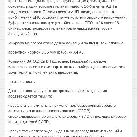
прототип БИС для матриц со структурой (3x3) ячеек, имеет 9
основных и один вспомогательный канал с 10-битными АЦП в
каждом из каналов. Помимо десяти АЦП последовательного
приближения БИС содержит также источник опорного напряжения,
буферное запоминающее устройство типа FIFO на 16 ячеек 16-
битных слов, последовательный коммуникационный порт и
отладочный порт.
Микросхема разработана для реализации по КМОП технологии с
проектной нормой 0,35 мкм фабрики X-FAB.
Компания SARAD GmbH (Дрезден, Германия) планирует
использовать ее в своих портативных приборах для экологического
мониторинга. Получен акт о внедрении.
Достоверность
Достоверность результатов проведенных исследований
подтверждается тем, что:
• результаты получены с применением современных средств
автоматизированного проектирования (САПР)
специализированных аналого-цифровых БИС от ведущих мировых
производителей САПР;
• результаты подтверждены данными проведенных испытаний и
экспериментальных исследований тестовых образцов