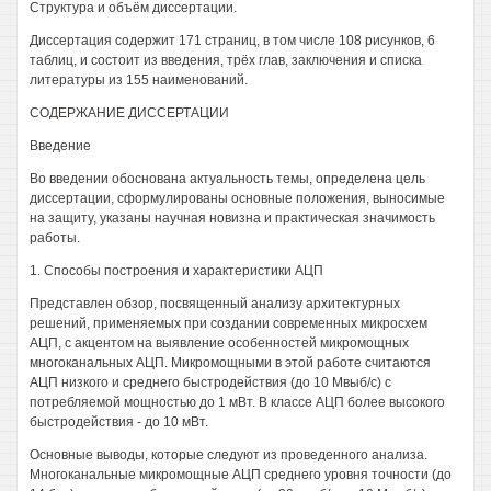
Структура и объём диссертации.
Диссертация содержит 171 страниц, в том числе 108 рисунков, 6
таблиц, и состоит из введения, трёх глав, заключения и списка
литературы из 155 наименований.
СОДЕРЖАНИЕ ДИССЕРТАЦИИ
Введение
Во введении обоснована актуальность темы, определена цель
диссертации, сформулированы основные положения, выносимые
на защиту, указаны научная новизна и практическая значимость
работы.
1. Способы построения и характеристики АЦП
Представлен обзор, посвященный анализу архитектурных
решений, применяемых при создании современных микросхем
АЦП, с акцентом на выявление особенностей микромощных
многоканальных АЦП. Микромощными в этой работе считаются
АЦП низкого и среднего быстродействия (до 10 Мвыб/с) с
потребляемой мощностью до 1 мВт. В классе АЦП более высокого
быстродействия - до 10 мВт.
Основные выводы, которые следуют из проведенного анализа.
Многоканальные микромощные АЦП среднего уровня точности (до