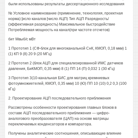
были использованы результаты диссертационного исследования
№ Условное наименование (применение, технология, проектная
норма) [исло каналов [число АЦП) Тип АЦП Разрядность/
(эффективная разрядность) Максимальное быстродействие
Потребляемая мощность на канал(при частоте отсчетов)
бит Мвыб/с мВт
1 Прототип 1 (СФ-блок для многоканальной СнК, КМОП, 0,18 мкм) 1
(1) КП 9 (8) 20 9 (20 МГц)
2 Прототип 2 (блок АЦП для специализированной ИМС датчиков
давления, БиКМОП, 0,35 мкм) 8 (1) ПП 14 (П) 0,032 1 (30 кГц)
3 Прототип 3(10-канальная БИС для матриц кремниевых
фотоумножиетелей, КМОП, 0,35 мкм) 10 (Ю) ПП 10 (10) 0,2 0,3 (100
кГц)
2. Проектирование АЦП последовательного приближения
Рассмотрены особенности проектирования главных блоков в
составе АЦП последовательного приближения — цифро-
аналогового преобразователя (ЦАП) на основе матрицы
переключаемых конденсаторов и компаратора.
Получены аналитические соотношения, описывающие влияние