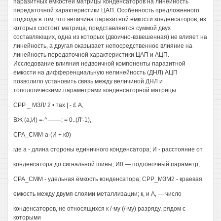
паразитных емкостей матрицы конденсаторов на линейность
передаточной характеристики ЦАП. Особенность предложенного
подхода в том, что величина паразитной емкости конденсаторов, из
которых состоит матрица, представляется суммой двух
составляющих, одна из которых (двоично-взвешенная) не влияет на
линейность, а другая оказывает непосредственное влияние на
линейность передаточной характеристики ЦАП и АЦП.
Исследование влияния недвоичной компоненты паразитной
емкости на дифференциальную нелинейность (ДНЛ) АЦП
позволило установить связь между величиной ДНЛ и
топологическими параметрами конденсаторной матрицы:
СРР _ МЗЛ/ 2 • тах | - £ А,
ВЖ (а,И) =-^-——; = 0..(Л'-1),
СРА_СММ-а-(И + к0)
где а - длина стороны единичного конденсатора; И - расстояние от
конденсатора до сигнальной шины; И0 — подгоночный параметр;
СРА_СММ - удельная ёмкость конденсатора; СРР_МЗМ2 - краевая
емкость между двумя слоями металлизации; к, и А, — число
конденсаторов, не относящихся к /-му (/-му) разряду, рядом с
которыми