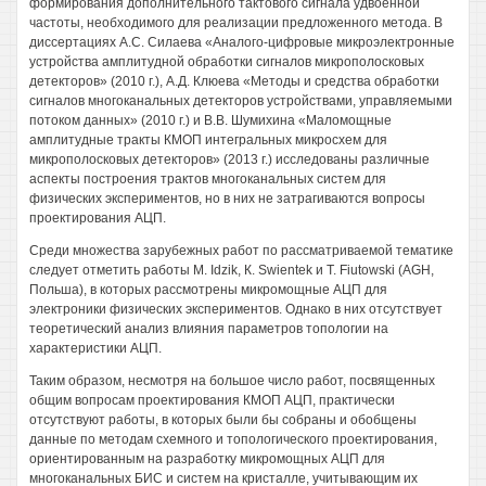
формирования дополнительного тактового сигнала удвоенной
частоты, необходимого для реализации предложенного метода. В
диссертациях A.C. Силаева «Аналого-цифровые микроэлектронные
устройства амплитудной обработки сигналов микрополосковых
детекторов» (2010 г.), А.Д. Клюева «Методы и средства обработки
сигналов многоканальных детекторов устройствами, управляемыми
потоком данных» (2010 г.) и В.В. Шумихина «Маломощные
амплитудные тракты КМОП интегральных микросхем для
микрополосковых детекторов» (2013 г.) исследованы различные
аспекты построения трактов многоканальных систем для
физических экспериментов, но в них не затрагиваются вопросы
проектирования АЦП.
Среди множества зарубежных работ по рассматриваемой тематике
следует отметить работы М. Idzik, К. Swientek и Т. Fiutowski (AGH,
Польша), в которых рассмотрены микромощные АЦП для
электроники физических экспериментов. Однако в них отсутствует
теоретический анализ влияния параметров топологии на
характеристики АЦП.
Таким образом, несмотря на большое число работ, посвященных
общим вопросам проектирования КМОП АЦП, практически
отсутствуют работы, в которых были бы собраны и обобщены
данные по методам схемного и топологического проектирования,
ориентированным на разработку микромощных АЦП для
многоканальных БИС и систем на кристалле, учитывающим их