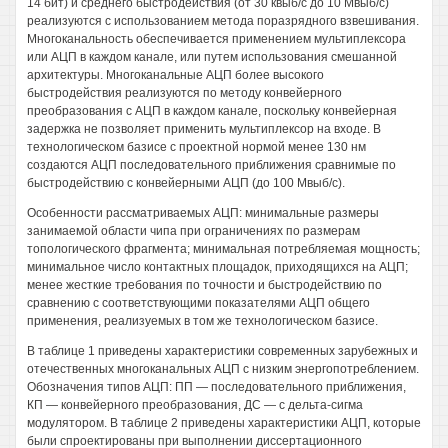
14 бит) и среднего быстродействия (от 30 квыб/с до 10 Мвыб/с)
реализуются с использованием метода поразрядного взвешивания.
Многоканальность обеспечивается применением мультиплексора
или АЦП в каждом канале, или путем использования смешанной
архитектуры. Многоканальные АЦП более высокого
быстродействия реализуются по методу конвейерного
преобразования с АЦП в каждом канале, поскольку конвейерная
задержка не позволяет применить мультиплексор на входе. В
технологическом базисе с проектной нормой менее 130 нм
создаются АЦП последовательного приближения сравнимые по
быстродействию с конвейерными АЦП (до 100 Мвыб/с).
Особенности рассматриваемых АЦП: минимальные размеры
занимаемой области чипа при ограничениях по размерам
топологического фрагмента; минимальная потребляемая мощность;
минимальное число контактных площадок, приходящихся на АЦП;
менее жесткие требования по точности и быстродействию по
сравнению с соответствующими показателями АЦП общего
применения, реализуемых в том же технологическом базисе.
В таблице 1 приведены характеристики современных зарубежных и
отечественных многоканальных АЦП с низким энергопотреблением.
Обозначения типов АЦП: ПП — последовательного приближения,
КП — конвейерного преобразования, ДС — с дельта-сигма
модулятором. В таблице 2 приведены характеристики АЦП, которые
были спроектированы при выполнении диссертационного