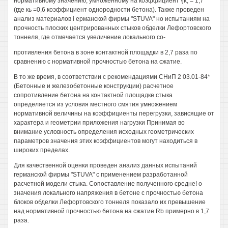
нормативному значению, умноженному на коэффициент \jk, = 1,7
(где кь =0,6 коэффициент однородности бетона). Также проведен
анализ материалов i ерманской фирмы "STUVA" но испытаниям на
прочность плоских центрированных стыков обделки Лефортовского
тоннеля, где отмечается увеличение локального со-
противления бетона в зоне контактной площадки в 2,7 раза по
сравнению с нормативной прочностью бетона на сжатие.
В то же время, в соответствии с рекомендациями СНиП 2 03.01-84*
(Бетонные и железобетонные конструкции) расчетное
сопротивление бетона на контактной площадке стыка
определяется из условия местного смятия умножением
нормативной величины на коэффициенты перегрузки, зависящие от
характера и геометрии приложения нагрузки Принимая во
внимание условность определения исходных геометрических
параметров значения этих коэффициентов могут находиться в
широких пределах.
Для качественной оценки проведен анализ данных испытаний
германской фирмы "STUVA" с применением разработанной
расчетной модели стыка. Сопоставление полученного средне! о
значения локального напряжения в бетоне с прочностью бетона
блоков обделки Лефортовского тоннеля показало их превышение
над нормативной прочностью бетона на сжатие Rb примерно в 1,7
раза.