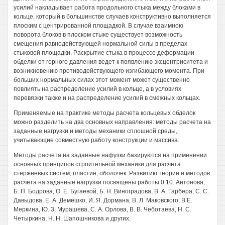
усилий накладывает работа продольного стыка между блоками в
кольце, который в большинстве случаев конструктивно выполняется
плоским с центрированной площадкой. В случае взаимною
поворота блоков в плоском стыке существует возможность
смещения равнодействующей нормальной силы в пределах
стыковой площадки. Раскрытие стыка в процессе деформации
обделки от горного давления ведет к появлению эксцентриситета и
возникновению противодействующего изгибающего момента. При
больших нормальных силах этот момент может существенно
повлиять на распределение усилий в кольце, а в условиях
перевязки также и на распределение усилий в смежных кольцах.
Применяемые на практике методы расчета кольцевых обделок
можно разделить на два основных направления: методы расчета на
заданные нагрузки и методы механики сплошной среды,
учитывающие совместную работу конструкции и массива.
Методы расчета на заданные нафузки базируются на применении
основных принципов строительной механики для расчета
стержневых систем, пластин, оболочек. Развитию теории и методов
расчета на заданные нагрузки посвящены работы 0.10. Антонова,
Б. П. Бодрова, О. Е. Бугаевой, Б. Н. Виноградова, В. А. Гарбера, С. С.
Давыдова, Е. А. Демешко, И. Я. Дормана, В. Л. Маковского, В Е.
Меркина, Ю. 3. Мурашева, С. А. Орлова, В. В. Чеботаева, Н. С.
Четыркина, Н. Н. Шапошникова и других.