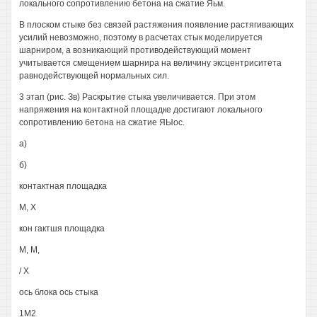
локального сопротивлению бетона на сжатие Яьм.
В плоском стыке без связей растяжения появление растягивающих
усилий невозможно, поэтому в расчетах стык моделируется
шарниром, а возникающий противодействующий момент
учитывается смещением шарнира на величину эксцентриситета
равнодействующей нормальных сил.
3 этап (рис. Зв) Раскрытие стыка увеличивается. При этом
напряжения на контактной площадке достигают локального
сопротивлению бетона на сжатие ЯЫос.
а)
б)
контактная площадка
М, X
кон гактшя площадка
М, М,
/ X
ось блока ось стыка
1М2