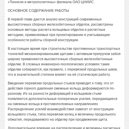
«Тоннели и метрополитены» филиала ОАО ЦНИИС.
ОСНОВНОЕ СОДЕРЖАНИЕ РАБОТЫ
В первой главе дается анализ конструкций современных
высокоточных сборных железобетонных обделок, рассмотрены
основные методы расчета кольцевых обделок и расчетные
методики, применяемые при проектировании и учитывающие
особенности работы сборной конструкции.
В настоящее время при строительстве протяженных транспортных
тоннелей механизированными щитами с активным пригручом забоя
широко применяются высокоточные сборные железобетонные
обделки. В сложных инженерно-геологических условиях такие
обделки собираются, как правило, с перевязкой продольных швов,
что в значительной степени влияет на её статическую работу.
Введение перевязки продольных стыков приводит к тому, что от
действия горного давления смежные кольца деформируются по-
разному. Из-за разности деформаций в кольцевом стыке
появляются дополнительные поперечные усилия, передающиеся
на смежные кольца в противоположных направлениях
Распределение усилий взаимодействия зависит от конструкции
кольцевого стыка, типа перевязки колец и величины продольного
обжатия, передаваемого на обделку при продвижении щита.
Дополнительное влияние на распределение и величины расчетных