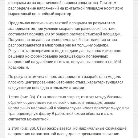
площадки из-за ограниченной ширины зоны стыка. При этом
распределение напряжений на контактной площадке носит ярко
выраженный нелинейный характер.
Предельная величина контактной площадки по результатам
экспериментов, при условии сохранения равновесия в стыке,
составляет порядка 2/3 от общего размера стыковой площадки.
Полученная по данным эксперимента область влияния стыка
распространяется в блок примерно на толщину обделки.
Результаты эксперимента подтвердили данные аналитического
решения но формированию расгяшвающих поперечных
напряжений на удалении от стыка, полученные ранее к.т.н. М.И.
Красновым.
По результатам численного эксперимента разработана модель
плоского центрированного бетонного стыка, характеризующаяся
следующими последовательными этапами:
1 этап (рис. За). Стык полностью закрыт; контакт между блоками
обделки осуществляется по всей стыковой площадке; эпюра
нормальных напряжений в общем случае имеет прямоугольную или
трапециевидную форму В расчетной схеме обделка в сгыке
считается монолитной.
2 этап (рис. 36). Стык раскрывается, но максимальные сжимающие
напряжения на контактной площадке не превышают значение