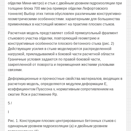
обделки Мини-метро) и стык с двойным уровнем гидроизоляции при
толщине блока 700 мм (на примере обделки Лефортовского
тоннеля) Выбор этих типов обусловлен различными конструктивно-
геометрическими особенностями. характерными для большинства
применяемых в настоящий момент на практике плоских стыков.
Расчетная модель представляет собой прямоугольный фрагмент
стыкового участка обделки, повторяющий геометрию и
конструктивные особенности плоского бетонного стыка (рис. 2)
Действующие усилия в стыке моделируются распределенной
нагрузкой, прикладываемой к боковой части расчетной области
Граничные условия задаются по правой боковой части,
закрепленной от поворота и перемещения жесткими узловыми
связями.
Деформационные и прочностные свойства материалов, входящих в
расчетную модель, определяются модулем деформации Е,
коэффициентом Пуассона v, нормативным сопротивлением на
сжатие Ясж и растяжение Rp.
5 /
I
Рис. 1. Конструкции плоских центрированных бетонных стыков с
одинарным уровнем гидроизоляции (а) и двойным уровнем