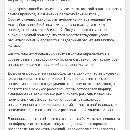
нагрузок, 1 номера узлов со шпонками.
По разработанной методике при учете статической работы плоских
стыков происходит изменение расчетной схемы колец.
Соответственно зависимость "деформации-перемещения" не
может быть линейной, поэтому задача решается методом
последовательных приближений. Полученные в результате
значения усилий прикладываются в соответствующих узлах
расчетной схемы и проводится раздельный расчет для каждого
кольца.
Работа плоских продольных стыков в кольце определяется в
соответствии с разработанной моделью и зависит от параметров
раскрытия и расчетных усилий на стыковом участке.
До момента раскрытия стыка обделка на данном участке расчетной
схемы принимается монолитной. После раскрытия, так как
появление растягивающих усилий в плоском стыке исключено, в
соответствующем узле расчетной схемы вставляется шарнир,
смещаемый на величину эксцентриситета равнодействующей
нормальных сил. Эксцентриситет зависит от характера
распределения и величин напряжений на контактной площадке и
определяется в соответствии с разработанной моделью стыка.
В процессе расчета обделки включение в работу стыков полностью
преобразует статическую схему колец и изменяет характер
распределения расчетных усилий. Полому расчет производится