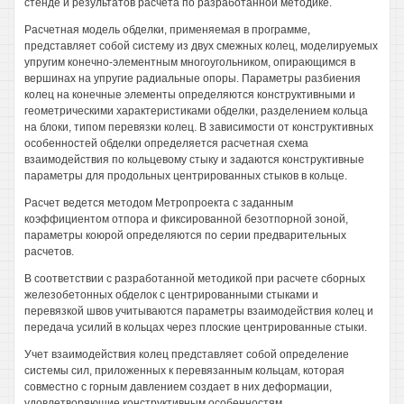
стенде и результатов расчета по разработанной методике.
Расчетная модель обделки, применяемая в программе,
представляет собой систему из двух смежных колец, моделируемых
упругим конечно-элементным многоугольником, опирающимся в
вершинах на упругие радиальные опоры. Параметры разбиения
колец на конечные элементы определяются конструктивными и
геометрическими характеристиками обделки, разделением кольца
на блоки, типом перевязки колец. В зависимости от конструктивных
особенностей обделки определяется расчетная схема
взаимодействия по кольцевому стыку и задаются конструктивные
параметры для продольных центрированных стыков в кольце.
Расчет ведется методом Метропроекта с заданным
коэффициентом отпора и фиксированной безотпорной зоной,
параметры коюрой определяются по серии предварительных
расчетов.
В соответствии с разработанной методикой при расчете сборных
железобетонных обделок с центрированными стыками и
перевязкой швов учитываются параметры взаимодействия колец и
передача усилий в кольцах через плоские центрированные стыки.
Учет взаимодействия колец представляет собой определение
системы сил, приложенных к перевязанным кольцам, которая
совместно с горным давлением создает в них деформации,
удовлетворяющие конструктивным особенностям