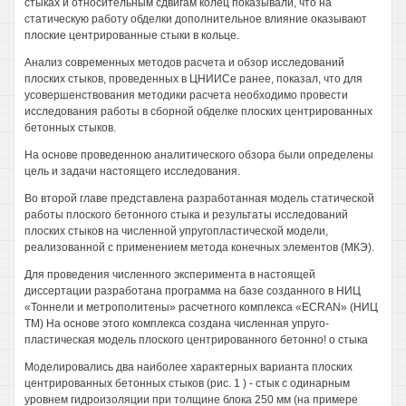
стыках и относительным сдвигам колец показывали, что на
статическую работу обделки дополнительное влияние оказывают
плоские центрированные стыки в кольце.
Анализ современных методов расчета и обзор исследований
плоских стыков, проведенных в ЦНИИСе ранее, показал, что для
усовершенствования методики расчета необходимо провести
исследования работы в сборной обделке плоских центрированных
бетонных стыков.
На основе проведенною аналитического обзора были определены
цель и задачи настоящего исследования.
Во второй главе представлена разработанная модель статической
работы плоского бетонного стыка и результаты исследований
плоских стыков на численной упругопластической модели,
реализованной с применением метода конечных элементов (МКЭ).
Для проведения численного эксперимента в настоящей
диссертации разработана программа на базе созданного в НИЦ
«Тоннели и метрополитены» расчетного комплекса «ECRAN» (НИЦ
ТМ) На основе этого комплекса создана численная упруго-
пластическая модель плоского центрированного бетонно! о стыка
Моделировались два наиболее характерных варианта плоских
центрированных бетонных стыков (рис. 1 ) - стык с одинарным
уровнем гидроизоляции при толщине блока 250 мм (на примере