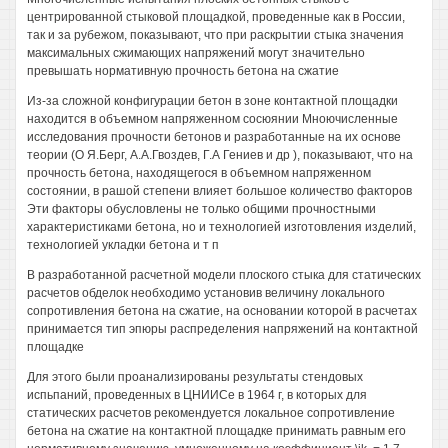
центрированной стыковой площадкой, проведенные как в России,
так и за рубежом, показывают, что при раскрытии стыка значения
максимальных сжимающих напряжений могут значительно
превышать нормативную прочность бетона на сжатие
Из-за сложной конфигурации бетон в зоне контактной площадки
находится в объемном напряженном сосюянии Мноючисленные
исследования прочности бетонов и разработанные на их основе
теории (О Я.Берг, А.А.Гвоздев, Г.А Гениев и др ), показывают, что на
прочность бетона, находящегося в объемном напряженном
состоянии, в рашой степени влияет большое количество факторов
Эти факторы обусловлены не только общими прочностными
характеристиками бетона, но и технологией изготовления изделий,
технологией укладки бетона и т п
В разработанной расчетной модели плоского стыка для статических
расчетов обделок необходимо установив величину локального
сопротивления бетона на сжатие, на основании которой в расчетах
принимается тип эпюры распределения напряжений на контактной
площадке
Для этого были проанализированы результаты стендовых
испьпаний, проведенных в ЦНИИСе в 1964 г, в которых для
статических расчетов рекомендуется локальное сопротивление
бетона на сжатие на контактной площадке принимать равным его