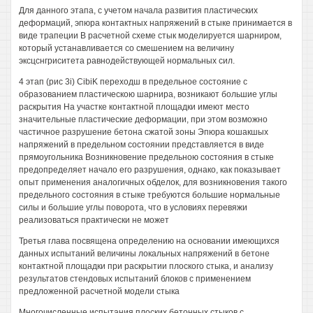
Для данного этапа, с учетом начала развития пластических
деформаций, эпюра контактных напряжений в стыке принимается в
виде трапеции В расчетной схеме стык моделируется шарниром,
который устанавливается со смешением на величину
эксцснгриситета равнодействующей нормальных сил.
4 этап (рис 3i) CibiK переходш в предельное состояние с
образованием пластическою шарнира, возникают большие углы
раскрытия На участке контактной площадки имеют место
значительные пластические деформации, при этом возможно
частичное разрушение бетона сжатой зоны Эпюра кошакшых
напряжений в предельном состоянии представляется в виде
прямоугольника Возникновение предельною состояния в стыке
предопределяет начало его разрушения, однако, как показывает
опыт применения аналогичных обделок, для возникновения такого
предельного состояния в стыке требуются большие нормальные
силы и большие углы поворота, что в условиях перевяжи
реализоваться практически не может
Третья глава посвящена определению на основании имеющихся
данных испытаний величины локальных напряжений в бетоне
контактной площадки при раскрытии плоского стыка, и анализу
результатов стендовых испытаний блоков с применением
предложенной расчетной модели стыка
Многочисленные испытания плоских бетонных стыков с