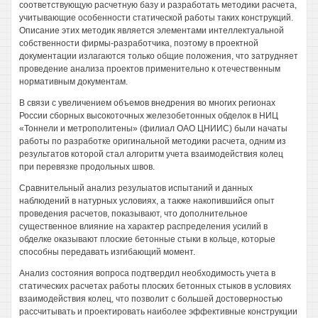
соответствующую расчетную базу и разработать методики расчета,
учитывающие особенности статической работы таких конструкций.
Описание этих методик является элементами интеллектуальной
собственности фирмы-разработчика, поэтому в проектной
документации излагаются только общие положения, что затрудняет
проведение анализа проектов применительно к отечественным
нормативным документам.
В связи с увеличением объемов внедрения во многих регионах
России сборных высокоточных железобетонных обделок в НИЦ
«Тоннели и метрополитены» (филиал ОАО ЦНИИС) были начаты
работы по разработке оригинальной методики расчета, одним из
результатов которой стал алгоритм учета взаимодействия колец
при перевязке продольных швов.
Сравнительный анализ резулыатов испытаний и данных
наблюдений в натурных условиях, а также накопившийся опыт
проведения расчетов, показывают, что дополнительное
существенное влияние на характер распределения усилий в
обделке оказывают плоские бетонные стыки в кольце, которые
способны передавать изгибающий момент.
Анализ состояния вопроса подтвердил необходимость учета в
статических расчетах работы плоских бетонных стыков в условиях
взаимодействия колец, что позволит с большей достоверностью
рассчитывать и проектировать наиболее эффективные конструкции