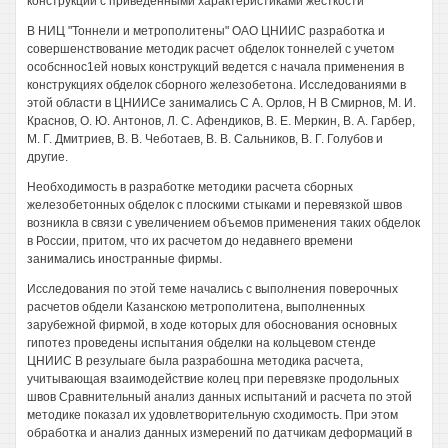
конструкции с приведенными характеристиками жесткости
В НИЦ "Тоннели и метрополитены" ОАО ЦНИИС разработка и
совершенствование методик расчет обделок тоннелей с учетом
особсннос1ей новых конструкций ведется с начала применения в
конструкциях обделок сборного железобетона. Исследованиями в
этой области в ЦНИИСе занимались С А. Орлов, Н В Смирнов, М. И.
Краснов, О. Ю. Антонов, Л. С. Афендиков, В. Е. Меркин, В. А. Гарбер,
М. Г. Дмитриев, В. В. Чеботаев, В. В. Сальников, В. Г. Голубов и
другие.
Необходимость в разработке методики расчета сборных
железобетонных обделок с плоскими стыками и перевязкой швов
возникла в связи с увеличением объемов применения таких обделок
в России, притом, что их расчетом до недавнего времени
занимались иностранные фирмы.
Исследования по этой теме начались с выполнения поверочных
расчетов обдели Казанскою метрополитена, выполненных
зарубежной фирмой, в ходе которых для обоснования основных
гипотез проведены испытания обделки на кольцевом стенде
ЦНИИС В резулыаге была разрабошна методика расчета,
учитывающая взаимодействие колец при перевязке продольных
швов Сравнительный анализ данных испытаний и расчета по этой
методике показал их удовлетворительную сходимость. При этом
обработка и анализ данных измерений по датчикам деформаций в