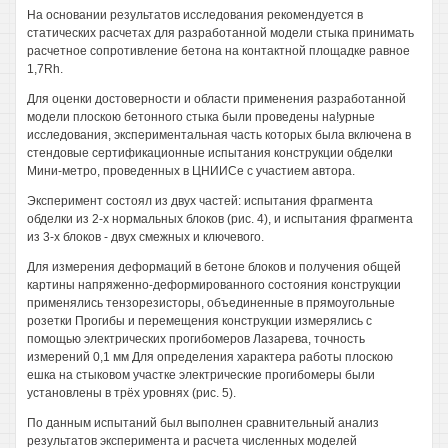
На основании результатов исследования рекомендуется в
статических расчетах для разработанной модели стыка принимать
расчетное сопротивление бетона на контактной площадке равное
1,7Rh.
Для оценки достоверности и области применения разработанной
модели плоскою бетонного стыка были проведены на!урные
исследования, экспериментальная часть которых была включена в
стендовые сертификационные испытания конструкции обделки
Мини-метро, проведенных в ЦНИИСе с участием автора.
Эксперимент состоял из двух частей: испытания фрагмента
обделки из 2-х нормальных блоков (рис. 4), и испытания фрагмента
из 3-х блоков - двух смежных и ключевого.
Для измерения деформаций в бетоне блоков и получения общей
картины напряженно-деформированного состояния конструкции
применялись тензорезисторы, объединенные в прямоугольные
розетки Прогибы и перемещения конструкции измерялись с
помощью электрических прогибомеров Лазарева, точность
измерений 0,1 мм Для определения характера работы плоскою
ешка на стыковом участке электрические прогибомеры были
установлены в трёх уровнях (рис. 5).
По данным испытаний был выполнен сравнительный анализ
результатов эксперимента и расчета численных моделей