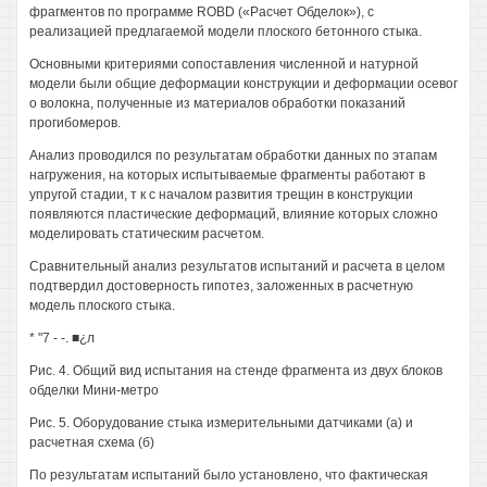
фрагментов по программе ROBD («Расчет Обделок»), с
реализацией предлагаемой модели плоского бетонного стыка.
Основными критериями сопоставления численной и натурной
модели были общие деформации конструкции и деформации осевог
о волокна, полученные из материалов обработки показаний
прогибомеров.
Анализ проводился по результатам обработки данных по этапам
нагружения, на которых испытываемые фрагменты работают в
упругой стадии, т к с началом развития трещин в конструкции
появляются пластические деформаций, влияние которых сложно
моделировать статическим расчетом.
Сравнительный анализ результатов испытаний и расчета в целом
подтвердил достоверность гипотез, заложенных в расчетную
модель плоского стыка.
* "7 - -. ■¿л
Рис. 4. Общий вид испытания на стенде фрагмента из двух блоков
обделки Мини-метро
Рис. 5. Оборудование стыка измерительными датчиками (а) и
расчетная схема (б)
По результатам испытаний было установлено, что фактическая