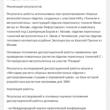
Реализация результатов.
Результаты работы использованы при проектировании сборных
железобетонных обделок, созданных с участием НИЦ «Тоннели и
метрополитены»: конструкций обделок перегонного тоннеля Мини-
метро в г Москве; обделки Лефортовского тоннеля и комплекса
тоннелей под Серебряным Бором в г. Москве; обделки перегонных
тоннелей метрополитена в гг. Омске и Челябинске; участка обделки
теплового коллектора в районе Экспоцентра на Красной Пресне в г.
Москве.
Основные положения диссертационной работы применены при
проведении поверочных расчетов обделки перегонных тоннелей С.-
Петербургского метрополитена на участке "Размыв".
Результаты исследований диссертационной работы вошли в
«Методику расчета сборных железобетонных обделок с
центрированными стыками и перевязкой швов», на базе которой
разработана расчетная программа для ЭВМ.
Апробация работы.
Резульгаш исследований и основные научные положения
диссертационной работы доложены:
- на Международной научно-практической конференции