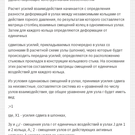
Расчет усилий взаимодействия начинается с определения
разности деформаций в узлах между независимыми кольцами от
действия горного давления, по результатам которого составляется
матрица-столбец взаимных смещений колец в одноименных узлах.
Затем для каждого кольца определяются деформации от
единичных
сдвиговых усилий, прикладываемых поочередно в узлах со
шпонками В расчетной схеме узлы (шпонки), через которые будет
происходить передача усилий, определяются по расположению
стыковых прокладок в конструкции кольцевого стыка. На основании
этих расчетов составляются матрицы смещений от единичных
воздействий для каждого кольца.
Из условия одинаковых смещений в узлах, принимая усилия сдвига
за неизвестные, составляется система из «-уравнений по числу
узлов взаимодействия, где общее уравнение для узла г будет иметь
вид:
;=1
где, Х1 - усилия сдвига в шпонках,
Зу и ¿¡/ - смещения узла г от единичных воздействий в узлах J для 1
и 2 кольца, А,; 2 - смещения узлов от действующих активных