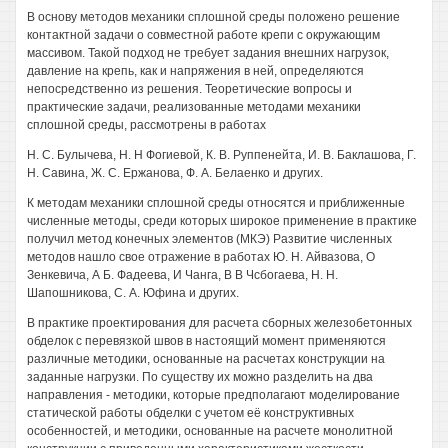
В основу методов механики сплошной среды положено решение
контактной задачи о совместной работе крепи с окружающим
массивом. Такой подход не требует задания внешних нагрузок,
давление на крепь, как и напряжения в ней, определяются
непосредственно из решения. Теоретические вопросы и
практические задачи, реализованные методами механики
сплошной среды, рассмотрены в работах
Н. С. Булычева, Н. Н Фогиевой, К. В. Руппенейта, И. В. Баклашова, Г.
Н. Савина, Ж. С. Ержанова, Ф. А. Белаенко и других.
К методам механики сплошной среды относятся и приближенные
численные методы, среди которых широкое применение в практике
получил метод конечных элементов (МКЭ) Развитие численных
методов нашло свое отражение в работах Ю. Н. Айвазова, О
Зенкевича, А Б. Фадеева, И Чанга, В В Чсбогаева, Н. Н.
Шапошникова, С. А. Юфина и других.
В практике проектирования для расчета сборных железобетонных
обделок с перевязкой швов в настоящий момент применяются
различные методики, основанные на расчетах конструкции на
заданные нагрузки. По существу их можно разделить на два
направления - методики, которые предполагают моделирование
статической работы обделки с учетом её конструктивных
особенностей, и методики, основанные на расчете монолитной