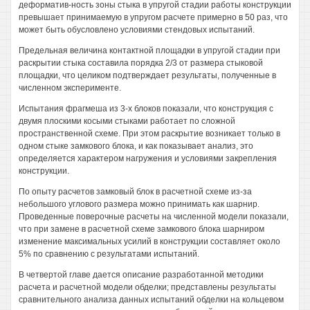
деформатив-ность зоны стыка в упругой стадии работы конструкции
превышает принимаемую в упругом расчете примерно в 50 раз, что
может быть обусловлено условиями стендовых испытаний.
Предельная величина контактной площадки в упругой стадии при
раскрытии стыка составила порядка 2/3 от размера стыковой
площадки, что целиком подтверждает результаты, полученные в
численном эксперименте.
Испытания фрагмеша из 3-х блоков показали, что конструкция с
двумя плоскими косыми стыками работает по сложной
пространственной схеме. При этом раскрытие возникает только в
одном стыке замкового блока, и как показывает анализ, это
определяется характером нагружения и условиями закрепления
конструкции.
По опыту расчетов замковый блок в расчетной схеме из-за
небольшого углового размера можно принимать как шарнир.
Проведенные поверочные расчеты на численной модели показали,
что при замене в расчетной схеме замкового блока шарниром
изменение максимальных усилий в конструкции составляет около
5% по сравнению с результатами испытаний.
В четвертой главе дается описание разработанной методики
расчета и расчетной модели обделки; представлены результаты
сравнительного анализа данных испытаний обделки на кольцевом