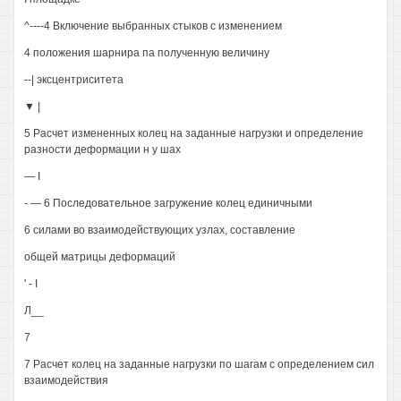
^----4 Включение выбранных стыков с изменением
4 положения шарнира па полученную величину
--| эксцентриситета
▼ |
5 Расчет измененных колец на заданные нагрузки и определение
разности деформации н у шах
— I
- — 6 Последовательное загружение колец единичными
6 силами во взаимодействующих узлах, составление
общей матрицы деформаций
' - I
Л__
7
7 Расчет колец на заданные нагрузки по шагам с определением сил
взаимодействия