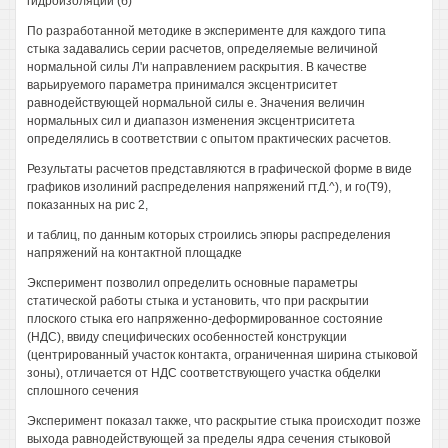
гидроизоляции (б)
По разработанной методике в эксперименте для каждого типа
стыка задавались серии расчетов, определяемые величиной
нормальной силы Л'и направлением раскрытия. В качестве
варьируемого параметра принимался эксцентриситет
равнодействующей нормальной силы е. Значения величин
нормальных сил и диапазон изменения эксцентриситета
определялись в соответствии с опытом практических расчетов.
Результаты расчетов представляются в графической форме в виде
графиков изолиний распределения напряжений гтД.^), и го(Т9),
показанных на рис 2,
и таблиц, по данным которых строились эпюры распределения
напряжений на контактной площадке
Эксперимент позволил определить основные параметры
статической работы стыка и установить, что при раскрытии
плоского стыка его напряженно-деформированное состояние
(НДС), ввиду специфических особенностей конструкции
(центрированный участок контакта, ограниченная ширина стыковой
зоны), отличается от НДС соответствующего участка обделки
сплошного сечения
Эксперимент показал также, что раскрытие стыка происходит позже
выхода равнодействующей за пределы ядра сечения стыковой