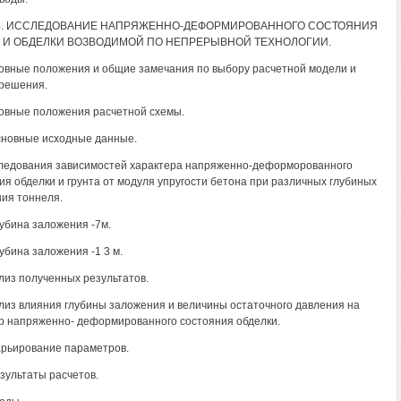
 4. ИССЛЕДОВАНИЕ НАПРЯЖЕННО-ДЕФОРМИРОВАННОГО СОСТОЯНИЯ
 И ОБДЕЛКИ ВОЗВОДИМОЙ ПО НЕПРЕРЫВНОЙ ТЕХНОЛОГИИ.
новные положения и общие замечания по выбору расчетной модели и
решения.
новные положения расчетной схемы.
Основные исходные данные.
следования зависимостей характера напряженно-деформорованного
ия обделки и грунта от модуля упругости бетона при различных глубиных
ия тоннеля.
лубина заложения -7м.
лубина заложения -1 3 м.
ализ полученных результатов.
ализ влияния глубины заложения и величины остаточного давления на
р напряженно- деформированного состояния обделки.
Варьирование параметров.
езультаты расчетов.