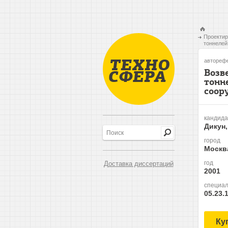
Проектир
тоннелей
авторефе
Возв
тонн
соор
кандида
Дикун
город
Москв
год
Доставка диссертаций
2001
специал
05.23.
Ку