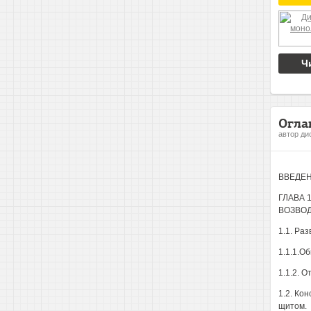
Ч
Огла
автор ди
ВВЕДЕН
ГЛАВА 
ВОЗВОД
1.1. Ра
1.1.1.О
1.1.2. 
1.2. Ко
щитом.