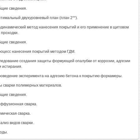
Общие сведения.
Оптимальный двухуровневый план (план 2**).
зодинамический метод нанесения покрытий и его применение в щитовом
 проходки.
Общие сведения.
Процесс нанесения покрытий методом ГДМ.
следование создания защиты формующей опалубки от коррозии, адгезии
и истирания.
Проведение эксперимента на адгезию бетона к покрытию форкамеры.
ды сварки полимерных материалов.
Общие сведения.
Диффузионная сварка.
имическая сварка.
нализ видов сварки.
воды.