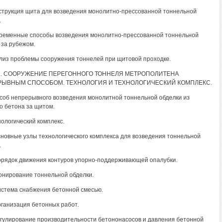
нструкция щита для возведения монолитно-прессованной тоннельной
.
временные способы возведения монолитно-прессованной тоннельной
 за рубежом.
ализ проблемы сооружения тоннелей при щитовой проходке.
2. СООРУЖЕНИЕ ПЕРЕГОННОГО ТОННЕЛЯ МЕТРОПОЛИТЕНА
ЫВНЫМ СПОСОБОМ. ТЕХНОЛОГИЯ И ТЕХНОЛОГИЧЕСКИЙ КОМПЛЕКС.
особ непрерывного возведения монолитной тоннельной обделки из
о бетона за щитом.
нологический комплекс.
Основные узлы технологического комплекса для возведения тоннельной
.
Порядок движения контуров упорно-поддерживающей опалубки.
тонирование тоннельной обделки.
Система снабжения бетонной смесью.
Организация бетонных работ.
Регулирование производительности бетононасосов и давления бетонной