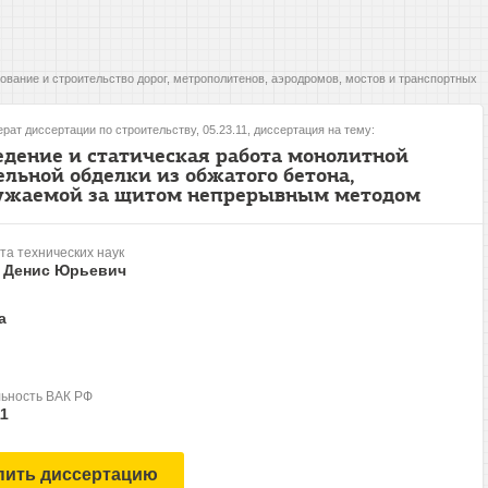
ование и строительство дорог, метрополитенов, аэродромов, мостов и транспортных
рат диссертации по строительству, 05.23.11, диссертация на тему:
едение и статическая работа монолитной
ельной обделки из обжатого бетона,
ужаемой за щитом непрерывным методом
та технических наук
, Денис Юрьевич
а
ьность ВАК РФ
11
пить диссертацию