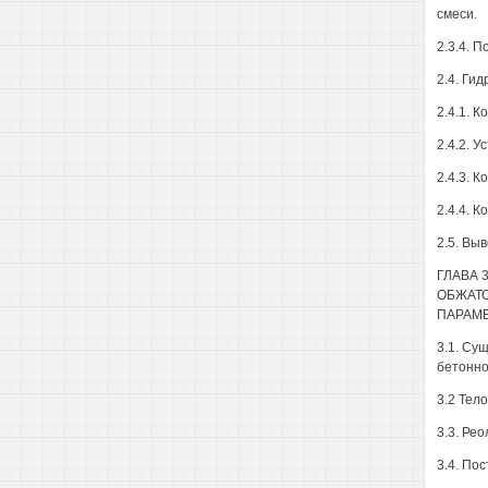
смеси.
2.3.4. 
2.4. Ги
2.4.1. 
2.4.2. 
2.4.3. 
2.4.4. 
2.5. Вы
ГЛАВА 
ОБЖАТО
ПАРАМЕ
3.1. Су
бетонно
3.2 Тел
3.3. Ре
3.4. По