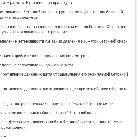
горитм расчета. Итерационная процедура.
счет давления бетонной смеси на грунт, времени уплотнения бетонной
 длины вакуум-камеры.
ференциальное уравнение реологической модели Кельвина-Фойгта при
-убывающем давлении и его решение.
ределение интенсивности убывания давления в обжатой бетонной смеси
Методика приближенного определения параметра Ь.
ределение сопротивлений движению щита.
Сопротивление движению щита от защемления его обжимаемой бетонной
Сопротивление движению щита, возникающее при воздействии обделки на
сследование реологических параметров обжатой бетонной смеси.
 Физико-механические свойства обжатой бетонной смеси.
 Связь физико-механических свойств бетонной смеси с параметрами ее
ческой модели.
ыводы.