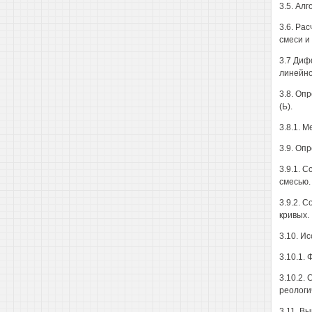
3.5. Ал
3.6. Ра
смеси и
3.7 Диф
линейно
3.8. Оп
(Ь).
3.8.1. 
3.9. Оп
3.9.1. 
смесью.
3.9.2. 
кривых.
3.10. И
3.10.1.
3.10.2.
реологи
3.11. В