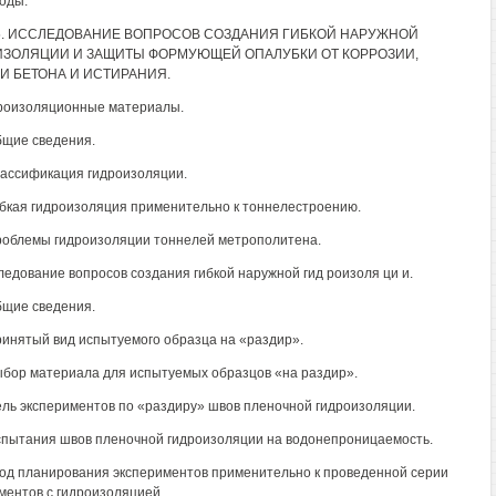
воды.
5. ИССЛЕДОВАНИЕ ВОПРОСОВ СОЗДАНИЯ ГИБКОЙ НАРУЖНОЙ
ЗОЛЯЦИИ И ЗАЩИТЫ ФОРМУЮЩЕЙ ОПАЛУБКИ ОТ КОРРОЗИИ,
И БЕТОНА И ИСТИРАНИЯ.
дроизоляционные материалы.
Общие сведения.
Классификация гидроизоляции.
Гибкая гидроизоляция применительно к тоннелестроению.
Проблемы гидроизоляции тоннелей метрополитена.
следование вопросов создания гибкой наружной гид роизоля ци и.
Общие сведения.
Принятый вид испытуемого образца на «раздир».
Выбор материала для испытуемых образцов «на раздир».
Цель экспериментов по «раздиру» швов пленочной гидроизоляции.
Испытания швов пленочной гидроизоляции на водонепроницаемость.
тод планирования экспериментов применительно к проведенной серии
ментов с гидроизоляцией.