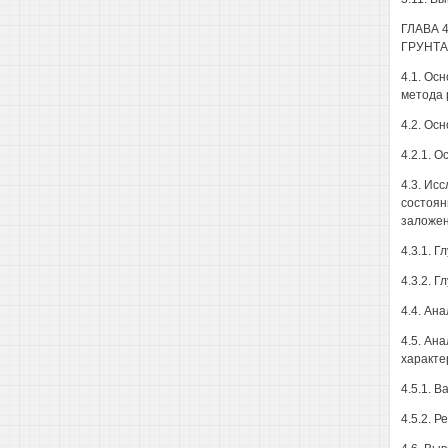
ГЛАВА
ГРУНТА
4.1. Ос
метода 
4.2. Ос
4.2.1. 
4.3. Ис
состоян
заложен
4.3.1. Г
4.3.2. Г
4.4. Ан
4.5. Ан
характе
4.5.1. 
4.5.2. Р