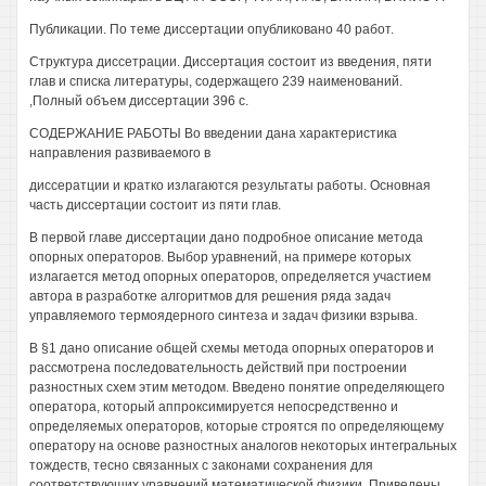
Публикации. По теме диссертации опубликовано 40 работ.
Структура диссетрации. Диссертация состоит из введения, пяти
глав и списка литературы, содержащего 239 наименований.
,Полный объем диссертации 396 с.
СОДЕРЖАНИЕ РАБОТЫ Во введении дана характеристика
направления развиваемого в
диссератции и кратко излагаются результаты работы. Основная
часть диссертации состоит из пяти глав.
В первой главе диссертации дано подробное описание метода
опорных операторов. Выбор уравнений, на примере которых
излагается метод опорных операторов, определяется участием
автора в разработке алгоритмов для решения ряда задач
управляемого термоядерного синтеза и задач физики взрыва.
В §1 дано описание общей схемы метода опорных операторов и
рассмотрена последовательность действий при построении
разностных схем этим методом. Введено понятие определяющего
оператора, который аппроксимируется непосредственно и
определяемых операторов, которые строятся по определяющему
оператору на основе разностных аналогов некоторых интегральных
тождеств, тесно связанных с законами сохранения для
соответствующих уравнений математической физики. Приведены