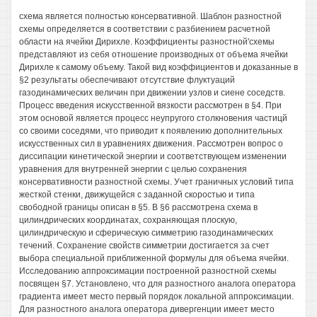
схема является полностью консервативной. Шаблон разностной
схемы определяется в соответствии с разбиением расчетной
области на ячейки Дирихле. Коэффициенты разностной'схемы
представляют из себя отношение производных от объема ячейки
Дирихле к самому объему. Такой вид коэффициентов и доказанные в
§2 результаты обеспечивают отсутствие флуктуаций
газодинамических величин при движении узлов и сиене соседств.
Процесс введения искусственной вязкости рассмотрен в §4. При
этом основой является процесс неупругого столкновения частицй
со своими соседями, что приводит к появлению дополнительных
искусственных сил в уравнениях движения. Рассмотрен вопрос о
диссипации кинетической энергии и соответствующем изменении
уравнения для внутренней энергии с целью сохранения
консервативности разностной схемы. Учет граничных условий типа
жесткой стенки, движущейся с заданной скоростью и типа
свободной границы описан в §5. В §6 рассмотрена схема в
цилиндрических координатах, сохраняющая плоскую,
цилиндрическую и сферическую симметрию газодинамических
течений. Сохранение свойств симметрии достигается за счет
выбора специальной приближенной формулы для объема ячейки.
Исследованию аппроксимации построенной разностной схемы
посвящен §7. Установлено, что для разностного аналога оператора
градиента имеет место первый порядок локальной аппроксимации.
Для разностного аналога оператора дивергенции имеет место