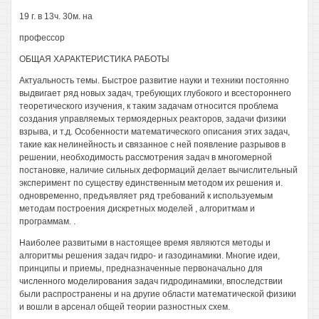
19 г. в 13ч. 30м. на
профессор
ОБЩАЯ ХАРАКТЕРИСТИКА РАБОТЫ
Актуальность темы. Быстрое развитие науки и техники постоянно
выдвигает ряд новых задач, требующих глубокого и всестороннего
теоретического изучения, к таким задачам относится проблема
создания управляемых термоядерных реакторов, задачи физики
взрыва, и т.д. Особенности математического описания этих задач,
такие как нелинейность и связанное с ней появление разрывов в
решении, необходимость рассмотрения задач в многомерной
постановке, наличие сильных деформаций делает вычислительный
эксперимент по существу единственным методом их решения и.
одновременно, предъявляет ряд требований к используемым
методам построения дискретных моделей , алгоритмам и
программам. .
Наиболее развитыми в настоящее время являются методы и
алгоритмы решения задач гидро- и газодинамики. Многие идеи,
принципы и приемы, предназначенные первоначально для
численного моделирования задач гидродинамики, впоследствии
были распространены и на другие области математической физики
и вошли в арсенал общей теории разностных схем.