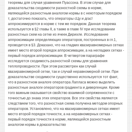
теоремы для случая уравнения Пуассона. В этом случае для
доказательства сходимости разностной схемы в норме,
являющейся разностным аналогом нормы в с некоторым порядком
т, достаточно показать, что операторы сЦу и дгас!
аппроксимируются в норме с тем же порядком. Данная теорема
используется в §2 главы II, а также в главе IV при исследовании
разностных схем на сетке из ячеек Дирихле. Исследование
аппроксимации определяющих операторов, построенных в гл.1,
проводится в §3. Доказано, что на гладких квазиравномерных сетках
имеет место второй порядок аппроксимации, а на негладких сетках -
первый порядок аппроксимации. В четвертом параграфе
исследуется сходимость разностной схемы для уравнения
теплопроводности. При этом рассмотрен как случай
квазиравномерной сетки, так и случай неравномерной сетки. При
доказательстве сходимости существенно используется тот факт,
что в разностном аналоге оператора Лапласа можно выделить
разностные аналоги операторов градиента и дивергенции. Кроме
того важным оказывается свойство взаимной сопряженности с
точностью до знака этих операторов. Все эти свойства являются
следствием того, что разностная схема получена методом опорных
операторов. Установлено, что на квазиравномерных сетках имеет
место второй порядок точности, а на неравномерных сетках -
первый порядок точности в норме, являющейся разностным
аналогом нормы в доказательство