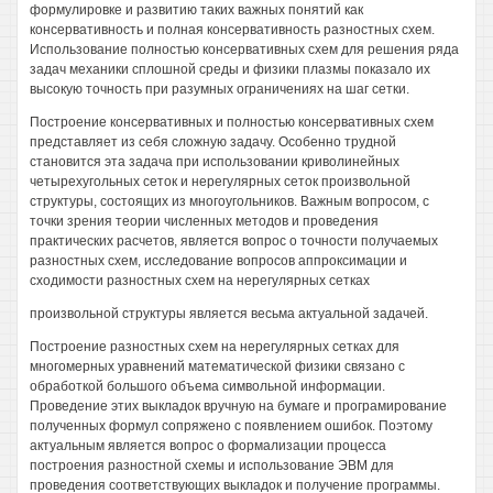
формулировке и развитию таких важных понятий как
консервативность и полная консервативность разностных схем.
Использование полностью консервативных схем для решения ряда
задач механики сплошной среды и физики плазмы показало их
высокую точность при разумных ограничениях на шаг сетки.
Построение консервативных и полностью консервативных схем
представляет из себя сложную задачу. Особенно трудной
становится эта задача при использовании криволинейных
четырехугольных сеток и нерегулярных сеток произвольной
структуры, состоящих из многоугольников. Важным вопросом, с
точки зрения теории численных методов и проведения
практических расчетов, является вопрос о точности получаемых
разностных схем, исследование вопросов аппроксимации и
сходимости разностных схем на нерегулярных сетках
произвольной структуры является весьма актуальной задачей.
Построение разностных схем на нерегулярных сетках для
многомерных уравнений математической физики связано с
обработкой большого объема символьной информации.
Проведение этих выкладок вручную на бумаге и програмирование
полученных формул сопряжено с появлением ошибок. Поэтому
актуальным является вопрос о формализации процесса
построения разностной схемы и использование ЭВМ для
проведения соответствующих выкладок и получение программы.