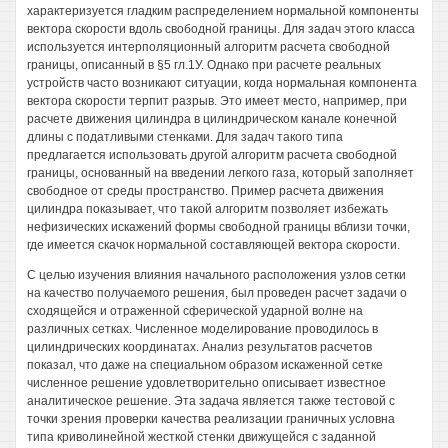
характеризуется гладким распределением нормальной компоненты
вектора скорости вдоль свободной границы. Для задач этого класса
используется интерполяционный алгоритм расчета свободной
границы, описанный в §5 гл.1У. Однако при расчете реальных
устройств часто возникают ситуации, когда нормальная компонента
вектора скорости терпит разрыв. Это имеет место, например, при
расчете движения цилиндра в цилиндрическом канале конечной
длины с податливыми стенками. Для задач такого типа
предлагается использовать другой алгоритм расчета свободной
границы, основанный на введении легкого газа, который заполняет
свободное от среды пространство. Пример расчета движения
цилиндра показывает, что такой алгоритм позволяет избежать
нефизических искажений формы свободной границы вблизи точки,
где имеется скачок нормальной составляющей вектора скорости.
С целью изучения влияния начального расположения узлов сетки
на качество получаемого решения, был проведен расчет задачи о
сходящейся и отраженной сферической ударной волне на
различных сетках. Численное моделирование проводилось в
цилиндрических координатах. Анализ результатов расчетов
показал, что даже на специальном образом искаженной сетке
численное решение удовлетворительно описывает известное
аналитическое решение. Эта задача является также тестовой с
точки зрения проверки качества реализации граничных условна
типа криволинейной жесткой стенки движущейся с заданной