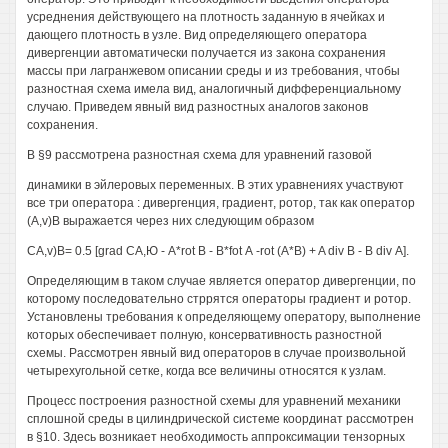
усреднения действующего на плотность заданную в ячейках и
дающего плотность в узле. Вид определяющего оператора
дивергенции автоматически получается из закона сохранения
массы при лагранжевом описании среды и из требования, чтобы
разностная схема имела вид, аналогичный дифференциальному
случаю. Приведем явный вид разностных аналогов законов
сохранения.
В §9 рассмотрена разностная схема для уравнений газовой
динамики в эйлеровых переменных. В этих уравнениях участвуют
все три оператора : дивергенция, градиент, ротор, так как оператор
(A,v)B выражается через них следующим образом
CA,v)B= 0.5 [grad СА,Ю - A*rot В - B*fot А -rot (А*В) + A div В - В div А].
Определяющим в таком случае является оператор дивергенции, по
которому последовательно стррятся операторы градиент и ротор.
Установлены требования к определяющему оператору, выполнение
которых обеспечивает полную, консервативность разностной
схемы. Рассмотрен явный вид операторов в случае произвольной
четырехугольной сетке, когда все величины относятся к узлам.
Процесс построения разностной схемы для уравнений механики
сплошной среды в цилиндрической системе координат рассмотрен
в §10. Здесь возникает необходимость аппроксимации тензорных