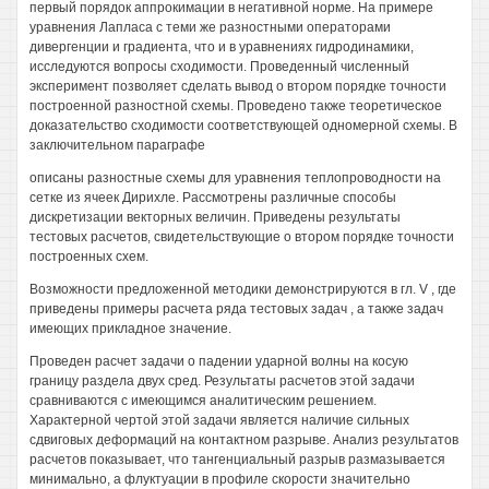
первый порядок аппрокимации в негативной норме. На примере
уравнения Лапласа с теми же разностными операторами
дивергенции и градиента, что и в уравнениях гидродинамики,
исследуются вопросы сходимости. Проведенный численный
эксперимент позволяет сделать вывод о втором порядке точности
построенной разностной схемы. Проведено также теоретическое
доказательство сходимости соответствующей одномерной схемы. В
заключительном параграфе
описаны разностные схемы для уравнения теплопроводности на
сетке из ячеек Дирихле. Рассмотрены различные способы
дискретизации векторных величин. Приведены результаты
тестовых расчетов, свидетельствующие о втором порядке точности
построенных схем.
Возможности предложенной методики демонстрируются в гл. V , где
приведены примеры расчета ряда тестовых задач , а также задач
имеющих прикладное значение.
Проведен расчет задачи о падении ударной волны на косую
границу раздела двух сред. Результаты расчетов этой задачи
сравниваются с имеющимся аналитическим решением.
Характерной чертой этой задачи является наличие сильных
сдвиговых деформаций на контактном разрыве. Анализ результатов
расчетов показывает, что тангенциальный разрыв размазывается
минимально, а флуктуации в профиле скорости значительно