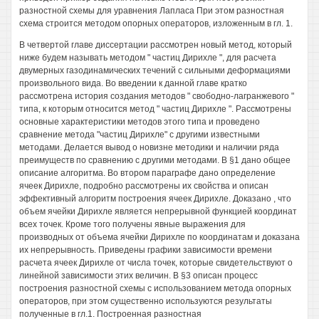
разностной схемы для уравнения Лапласа При этом разностная
схема строится методом опорных операторов, изложенным в гл. 1.
В четвертой главе диссертации рассмотрен новый метод, который
ниже будем называть методом " частиц Дирихле ", для расчета
двумерных газодинамических течений с сильными деформациями
произвольного вида. Во введении к данной главе кратко
рассмотрена история создания методов " свободно-лагранжевого "
типа, к которым относится метод " частиц Дирихле ". Рассмотрены
основные характеристики методов этого типа и проведено
сравнение метода "частиц Дирихле" с другими известными
методами. Делается вывод о новизне методики и наличии ряда
преимуществ по сравнению с другими методами. В §1 дано общее
описание алгоритма. Во втором параграфе дано определение
ячеек Дирихле, подробно рассмотрены их свойства и описан
эффективный алгоритм построения ячеек Дирихле. Доказано , что
объем ячейки Дирихле является непрерывной функцией координат
всех точек. Кроме того получены явные выражения для
производных от объема ячейки Дирихле по координатам и доказана
их непрерывность. Приведены графики зависимости времени
расчета ячеек Дирихле от числа точек, которые свидетельствуют о
линейной зависимости этих величин. В §3 описан процесс
построения разностной схемы с использованием метода опорных
операторов, при этом существенно используются результаты
полученные в гл.1. Построенная разностная