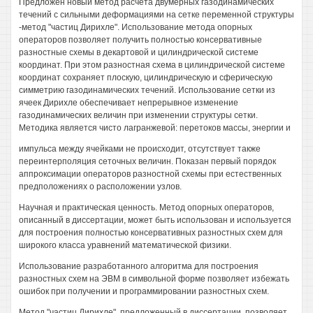
Предложен новый метод расчета двумерных газодинамических
течений с сильными деформациями на сетке переменной структуры
-метод "частиц Дирихле". Использование метода опорных
операторов позволяет получить полностью консервативные
разностные схемы в декартовой и цилиндрической системе
координат. При этом разностная схема в цилиндрической системе
координат сохраняет плоскую, цилиндрическую и сферическую
симметрию газодинамических течений. Использование сетки из
ячеек Дирихле обеспечивает непрерывное изменение
газодинамических величин при изменении структуры сетки.
Методика является чисто лагранжевой: перетоков массы, энергии и
импульса между ячейками не происходит, отсутствует также
переинтерполяция сеточных величин. Показан первый порядок
аппроксимации операторов разностной схемы при естественных
предположениях о расположении узлов.
Научная и практическая ценность. Метод опорных операторов,
описанный в диссертации, может быть использован и используется
для построения полностью консервативных разностных схем для
широкого класса уравнений математической физики.
Использование разработанного алгоритма для построения
разностных схем на ЭВМ в символьной форме позволяет избежать
ошибок при получении и программировании разностных схем.
Метод "частиц Дирихле", предложенный в диссертации, позволяет