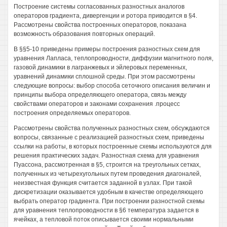
Построение системы согласованных разностных аналогов
операторов градиента, дивергенции и ротора приводится в §4.
Рассмотрены свойства построенных операторов, показана
возможность образования повторных операций.
В §§5-10 приведены примеры построения разностных схем для
уравнения Лапласа, теплопроводности, диффузии магнитного поля,
газовой динамики в лагранжевых и эйлеровых переменных,
уравнений динамики сплошной среды. При этом рассмотрены
следующие вопросы: выбор способа сеточного описания величин и
принципы выбора определяющего оператора, связь между
свойствами операторов и законами сохранения .процесс
построения определяемых операторов.
Рассмотрены свойства полученных разностных схем, обсуждаются
вопросы, связанные с реализацией разностных схем, приведены
ссылки на работы, в которых построенные схемы используются для
решения практических задач. Разностная схема для уравнения
Пуассона, рассмотренная в §5, строится на треугольных сетках,
полученных из четырехугольных путем проведения диагоналей,
неизвестная функция считается заданной в узлах. При такой
дискретизации оказывается удобным в качестве определяющего
выбрать оператор градиента. При построении разностной схемы
для уравнения теплопроводности в §6 температура задается в
ячейках, а тепловой поток описывается своими нормальными