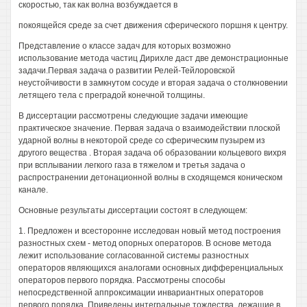
скоростью, так как волна возбуждается в
покоящейся среде за счет движения сферического поршня к центру.
Представление о классе задач для которых возможно
использование метода частиц Дирихле даст две демонстрационные
задачи.Первая задача о развитии Релей-Тейлоровской
неустойчивости в замкнутом сосуде и вторая задача о столкновении
летящего тела с преградой конечной толщины.
В диссертации рассмотрены следующие задачи имеющие
практическое значение. Первая задача о взаимодействии плоской
ударной волны в некоторой среде со сферическим пузырем из
другого вещества . Вторая задача об образовании кольцевого вихря
при всплывании легкого газа в тяжелом и третья задача о
распространении детонационной волны в сходящемся коническом
канале.
Основные результаты диссертации состоят в следующем:
1. Предложен и всесторонне исследован новый метод построения
разностных схем - метод опорных операторов. В основе метода
лежит использование согласованной системы разностных
операторов являющихся аналогами основных дифференциальных
операторов первого порядка. Рассмотрены способы
непосредственной аппроксимации инвариантных операторов
первого порядка. Приведены интегральные тождества, лежащие в