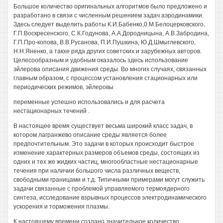
Большое количество оригинальных алгоритмов было предложено и
разработано в связи с численным решением задач аэродинамики.
Здесь следует выделить работы К.И.Бабенко,0.М.Белоцерковского,
Г.П.Воскресенского, С.К.Годунова, А.А.Дородницына, А.В.Забродина,
Г.П.Про-копова, В.В.Русанова, П.И.Пушкина, Ю.Д.Шмыглевского,
Н.Н.Яненко, а такхе ряда других советских и зарубежных авторов.
Целесообразным и удобным оказалось здесь использование
эйлерова описания движения среды. Во многих случаях, связанных
главным образом, с процессом установления стационарных или
периодических режимов, эйлеровы
переменные успешно использовались и для расчета
нестационарных течений .
В настоящее время существует весьма широкий класс задач, в
котором лагранжево описание среды является более
предпочтительным. Это задачи в которых происходит быстрое
изменение характерных размеров объемов среды, состоящих из
одних и тех же жидких частиц, многообластные нестационарные
течения при наличии большого числа различных веществ,
свободными границами и т.д. Типичными примерами могут служить
задачи связанные с проблемой управляемого термоядерного
синтеза, исследование взрывных процессов электродинамического
ускорения и торможения плазмы.
К настоящему времени создано значительное количество