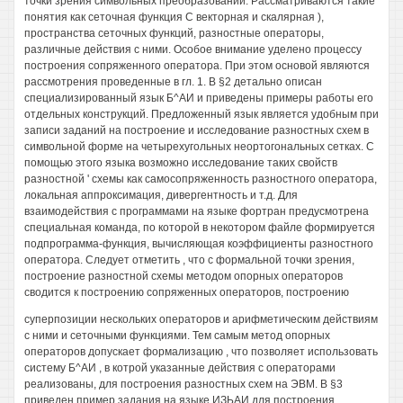
точки зрения символьных преобразований. Рассматриваются такие
понятия как сеточная функция С векторная и скалярная ),
пространства сеточных функций, разностные операторы,
различные действия с ними. Особое внимание уделено процессу
построения сопряженного оператора. При этом основой являются
рассмотрения проведенные в гл. 1. В §2 детально описан
специализированный язык Б^АИ и приведены примеры работы его
отдельных конструкций. Предложенный язык является удобным при
записи заданий на построение и исследование разностных схем в
символьной форме на четырехугольных неортогональных сетках. С
помощью этого языка возможно исследование таких свойств
разностной ' схемы как самосопряженность разностного оператора,
локальная аппроксимация, дивергентность и т.д. Для
взаимодействия с программами на языке фортран предусмотрена
специальная команда, по которой в некотором файле формируется
подпрограмма-функция, вычисляющая коэффициенты разностного
оператора. Следует отметить , что с формальной точки зрения,
построение разностной схемы методом опорных операторов
сводится к построению сопряженных операторов, построению
суперпозиции нескольких операторов и арифметическим действиям
с ними и сеточными функциями. Тем самым метод опорных
операторов допускает формализацию , что позволяет использовать
систему Б^АИ , в котрой указанные действия с операторами
реализованы, для построения разностных схем на ЭВМ. В §3
приведен пример задания на языке ИЗЬАИ для построения