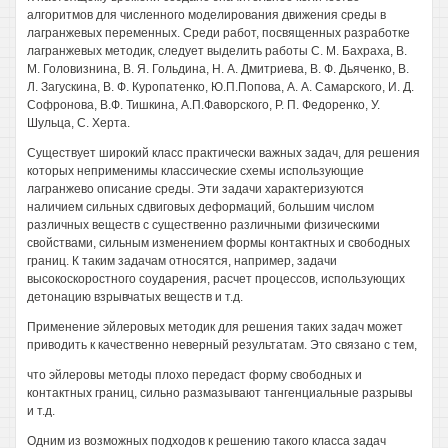
алгоритмов для численного моделирования движения среды в
лагранжевых переменных. Среди работ, посвященных разработке
лагранжевых методик, следует выделить работы С. М. Бахраха, В.
М. Головизнина, В. Я. Гольдина, Н. А. Дмитриева, В. Ф. Дьяченко, В.
Л. Загускина, В. Ф. Куропатенко, Ю.П.Попова, А. А. Самарского, И. Д.
Софронова, В.Ф. Тишкина, А.П.Фаворского, Р. П. Федоренко, У.
Шульца, С. Херта.
Существует широкий класс практически важных задач, для решения
которых неприменимы классические схемы использующие
лагранжево описание среды. Эти задачи характеризуются
наличием сильных сдвиговых деформаций, большим числом
различных веществ с существенно различными физическими
свойствами, сильным изменением формы контактных и свободных
границ. К таким задачам относятся, например, задачи
высокоскоростного соударения, расчет процессов, использующих
детонацию взрывчатых веществ и т.д.
Применение эйлеровых методик для решения таких задач может
приводить к качественно неверный результатам. Это связано с тем,
что эйлеровы методы плохо передаст форму свободных и
контактных границ, сильно размазывают тангенциальные разрывы
и т.д.
Одним из возможных подходов к решению такого класса задач