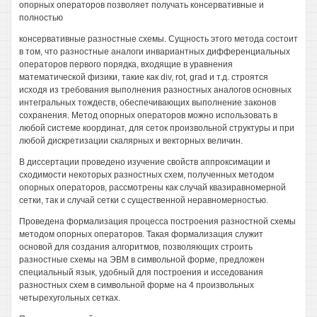
опорных операторов позволяет получать консервативные и
полностью
консервативные разностные схемы. Сущность этого метода состоит
в том, что разностные аналоги инвариантных дифференциальных
операторов первого порядка, входящие в уравнения
математической физики, такие как div, rot, grad и т.д. строятся
исходя из требования выполнения разностных аналогов основных
интегральных тождеств, обеспечивающих выполнение законов
сохранения. Метод опорных операторов можно использовать в
любой системе координат, для сеток произвольной структуры и при
любой дискретизации скалярных и векторных величин.
В диссертации проведено изучение свойств аппроксимации и
сходимости некоторых разностных схем, полученных методом
опорных операторов, рассмотрены как случай квазиравномерной
сетки, так и случай сетки с существенной неравномерностью.
Проведена формализация процесса построения разностной схемы
методом опорных операторов. Такая формализация служит
основой для создания алгоритмов, позволяющих строить
разностные схемы на ЭВМ в символьной форме, предложен
специальный язык, удобный для построения и исседования
разностных схем в символьной форме на 4 произвольных
четырехугольных сетках.