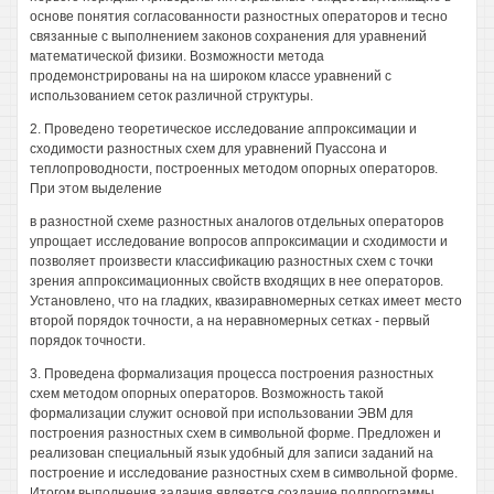
основе понятия согласованности разностных операторов и тесно
связанные с выполнением законов сохранения для уравнений
математической физики. Возможности метода
продемонстрированы на на широком классе уравнений с
использованием сеток различной структуры.
2. Проведено теоретическое исследование аппроксимации и
сходимости разностных схем для уравнений Пуассона и
теплопроводности, построенных методом опорных операторов.
При этом выделение
в разностной схеме разностных аналогов отдельных операторов
упрощает исследование вопросов аппроксимации и сходимости и
позволяет произвести классификацию разностных схем с точки
зрения аппроксимационных свойств входящих в нее операторов.
Установлено, что на гладких, квазиравномерных сетках имеет место
второй порядок точности, а на неравномерных сетках - первый
порядок точности.
3. Проведена формализация процесса построения разностных
схем методом опорных операторов. Возможность такой
формализации служит основой при использовании ЭВМ для
построения разностных схем в символьной форме. Предложен и
реализован специальный язык удобный для записи заданий на
построение и исследование разностных схем в символьной форме.
Итогом выполнения задания является создание подпрограммы