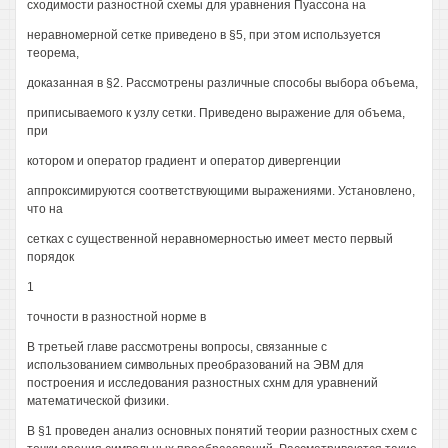
сходимости разностной схемы для уравнения Пуассона на
неравномерной сетке приведено в §5, при этом используется
теорема,
доказанная в §2. Рассмотрены различные способы выбора объема,
приписываемого к узлу сетки. Приведено выражение для объема,
при
котором и оператор градиент и оператор дивергенции
аппроксимируются соответствующими выражениями. Установлено,
что на
сетках с существенной неравномерностью имеет место первый
порядок
1
точности в разностной норме в
В третьей главе рассмотрены вопросы, связанные с
использованием символьных преобразований на ЭВМ для
построения и исследования разностных схнм для уравнений
математической физики.
В §1 проведен анализ основных понятий теории разностных схем с