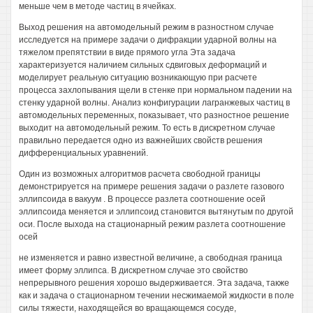
меньше чем в методе частиц в ячейках.
Выход решения на автомодельный режим в разностном случае
исследуется на примере задачи о дифракции ударной волны на
тяжелом препятствии в виде прямого угла Эта задача
характеризуется наличием сильных сдвиговых деформаций и
моделирует реальную ситуацию возникающую при расчете
процесса захлопывания щели в стенке при нормальном падении на
стенку ударной волны. Анализ конфигурации лагранжевых частиц в
автомодельных переменных, показывает, что разностное решение
выходит на автомодельный режим. То есть в дискретном случае
правильно передается одно из важнейших свойств решения
дифференциальных уравнений.
Один из возможных алгоритмов расчета свободной границы
демонстрируется на примере решения задачи о разлете газового
эллипсоида в вакуум . В процессе разлета соотношение осей
эллипсоида меняется и эллипсоид становится вытянутым по другой
оси. После выхода на стационарный режим разлета соотношение
осей
не изменяется и равно известной величине, а свободная граница
имеет форму эллипса. В дискретном случае это свойство
непрерывного решения хорошо выдерживается. Эта задача, также
как и задача о стационарном течении несжимаемой жидкости в поле
силы тяжести, находящейся во вращающемся сосуде,