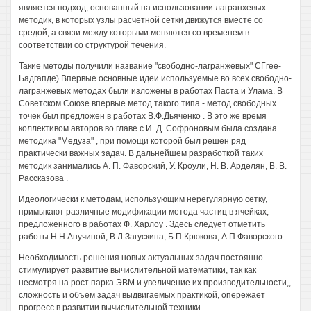
является подход, основанный на использовании лагранхевых
методик, в которых узлы расчетной сетки движутся вместе со
средой, а связи между которыми меняются со временем в
соответствии со структурой течения.
Такие методы получили название "свободно-лагранжевых" СГгее-
Ьадгапде) Впервые основные идеи используемые во всех свободно-
лагранжевых методах были изложены в работах Паста и Улама. В
Советском Союзе впервые метод такого типа - метод свободных
точек был предложен в работах В.Ф.Дьяченко . В это же время
коллективом авторов во главе с И. Д. Софроновым была создана
методика "Медуза" , при помощи которой был решен ряд
практически важных задач. В дальнейшем разработкой таких
методик занимались А. П. Фаворский, У. Кроули, Н. В. Арделян, В. В.
Рассказова .
Идеологически к методам, использующим нерегулярную сетку,
примыкают различные модификации метода частиц в ячейках,
предложенного в работах Ф. Харлоу . Здесь следует отметить
работы Н.Н.Анучиной, В.Л.Загускина, Б.П.Крюкова, А.П.Фаворского .
Необходимость решения новых актуальных задач постоянно
стимулирует развитие вычислительной математики, так как
несмотря на рост парка ЭВМ и увеличение их производительности,,
сложность и объем задач выдвигаемых практикой, опережает
прогресс в развитии вычислительной техники.