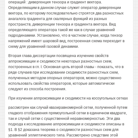
операций : дивергенция тензора и градиент вектора.
Определяющим в данном случае служит оператор дивергенции
вектора, по которому последовательно строятся два разностных
анагалога градиента для скалярных функций из разных
пространств, дивергенции тензора и градиента вектора. Вид
определяющего оператора такой же как в случае уравнений
гидродинамики. Установлено, что в частном случае, когда тензор
напряжений имеет шаровой вид, построенная схема переходит в
схему для уравнений газовой динамики.
Вторая глава диссертации посвящена изучению свойств
аппроксимации и сходимости некоторых разностных схем,
построенных в гл. I. Основная цель второй главы - показать, что в
ряде случаев при исследовании сходимости разностных схем,
полученных методом опорных операторов, можно существенно
использовать свойства операторов, которые автоматически
следуют из способа построения.
При изучении аппроксимации и сходимости на косоугольных сетках
рассмотрен как случай квазиравномерной сетки, полученной путем
гладкого отображения прямоугольной сетки в единичном квадрате,
так и случай сетки с существенной неравномерностью. Эти два
подхода к исследованию аппроксимации и сходимости описаны в
§1. В §2 доказана теорема о сходимости разностных схем для
уравнений эллиптического типа. Рассмотрено следствие этой