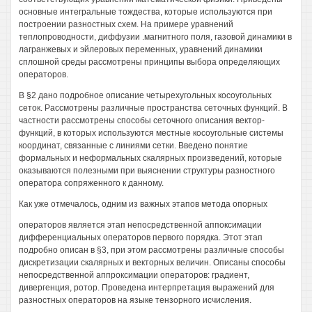
основные интегральные тождества, которые используются при
построении разностных схем. На примере уравнений
теплопроводности, диффузии .магнитного поля, газовой динамики в
лагранжевых и эйлеровых переменных, уравнений динамики
сплошной среды рассмотрены принципы выбора определяющих
операторов.
В §2 дано подробное описание четырехугольных косоугольных
сеток. Рассмотрены различные пространства сеточных функций. В
частности рассмотрены способы сеточного описания вектор-
функций, в которых используются местные косоугольные системы
координат, связанные с линиями сетки. Введено понятие
формальных и неформальных скалярных произведений, которые
оказываются полезными при выяснении структуры разностного
оператора сопряженного к данному.
Как уже отмечалось, одним из важных этапов метода опорных
операторов является этап непосредственной аппоксимации
дифференциальных операторов первого порядка. Этот этап
подробно описан в §3, при этом рассмотрены различные способы
дискретизации скалярных и векторных величин. Описаны способы
непосредственной аппроксимации операторов: градиент,
дивергенция, ротор. Проведена интерпретация выражений для
разностных операторов на языке тензорного исчисления.