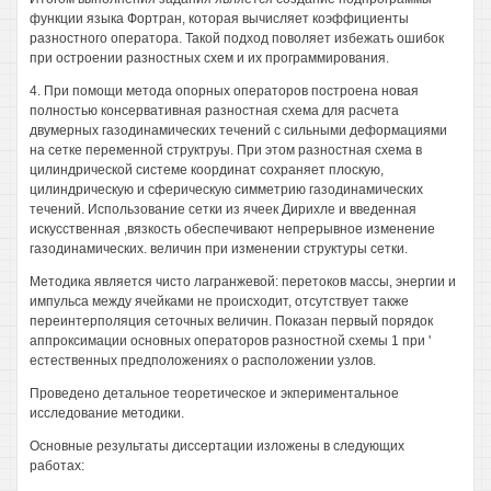
функции языка Фортран, которая вычисляет коэффициенты
разностного оператора. Такой подход поволяет избежать ошибок
при остроении разностных схем и их программирования.
4. При помощи метода опорных операторов построена новая
полностью консервативная разностная схема для расчета
двумерных газодинамических течений с сильными деформациями
на сетке переменной структруы. При этом разностная схема в
цилиндрической системе координат сохраняет плоскую,
цилиндрическую и сферическую симметрию газодинамических
течений. Использование сетки из ячеек Дирихле и введенная
искусственная ,вязкость обеспечивают непрерывное изменение
газодинамических. величин при изменении структуры сетки.
Методика является чисто лагранжевой: перетоков массы, энергии и
импульса между ячейками не происходит, отсутствует также
переинтерполяция сеточных величин. Показан первый порядок
аппроксимации основных операторов разностной схемы 1 при '
естественных предположениях о расположении узлов.
Проведено детальное теоретическое и экпериментальное
исследование методики.
Основные результаты диссертации изложены в следующих
работах: