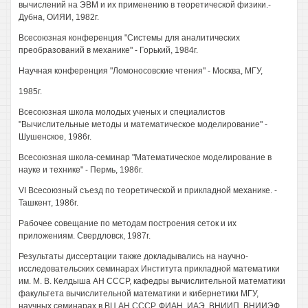
вычислений на ЭВМ и их применению в теоретической физики.-
Дубна, ОИЯИ, 1982г.
Всесоюзная конференция "Системы для аналитических
преобразований в механике" - Горький, 1984г.
Научная конференция "Ломоносовские чтения" - Москва, МГУ,
1985г.
Всесоюзная школа молодых ученых и специалистов
"Вычислительные методы и математическое моделирование" -
Шушенское, 1986г.
Всесоюзная школа-семинар "Математическое моделирование в
науке и технике" - Пермь, 1986г.
VI Всесоюзный съезд по теоретической и прикладной механике. -
Ташкент, 1986г.
Рабочее совещание по методам построения сеток и их
приложениям. Свердловск, 1987г.
Результаты диссертации также докладывались на научно-
исследовательских семинарах Института прикладной математики
им. М. В. Келдыша АН СССР, кафедры вычислительной математики
факультета вычислительной математики и кибернетики МГУ,
научных семинарах в ВЦ АН СССР, ФИАН, ИАЭ, ВНИИП, ВНИИЭФ.