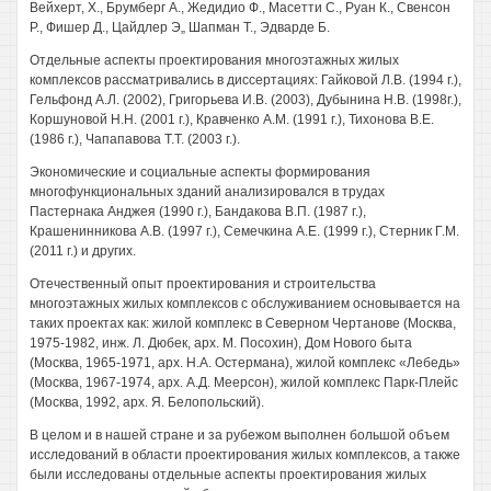
Вейхерт, X., Брумберг А., Жедидио Ф., Масетти С., Руан К., Свенсон
Р., Фишер Д., Цайдлер Э„ Шапман Т., Эдварде Б.
Отдельные аспекты проектирования многоэтажных жилых
комплексов рассматривались в диссертациях: Гайковой Л.В. (1994 г.),
Гельфонд А.Л. (2002), Григорьева И.В. (2003), Дубынина Н.В. (1998г.),
Коршуновой H.H. (2001 г.), Кравченко А.М. (1991 г.), Тихонова В.Е.
(1986 г.), Чапапавова Т.Т. (2003 г.).
Экономические и социальные аспекты формирования
многофункциональных зданий анализировался в трудах
Пастернака Анджея (1990 г.), Бандакова В.П. (1987 г.),
Крашенинникова A.B. (1997 г.), Семечкина А.Е. (1999 г.), Стерник Г.М.
(2011 г.) и других.
Отечественный опыт проектирования и строительства
многоэтажных жилых комплексов с обслуживанием основывается на
таких проектах как: жилой комплекс в Северном Чертанове (Москва,
1975-1982, инж. Л. Дюбек, арх. М. Посохин), Дом Нового быта
(Москва, 1965-1971, арх. H.A. Остермана), жилой комплекс «Лебедь»
(Москва, 1967-1974, арх. А.Д. Меерсон), жилой комплекс Парк-Плейс
(Москва, 1992, арх. Я. Белопольский).
В целом и в нашей стране и за рубежом выполнен большой объем
исследований в области проектирования жилых комплексов, а также
были исследованы отдельные аспекты проектирования жилых