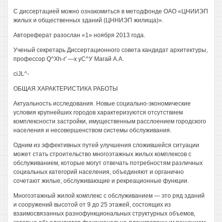
С диссертацией можно ознакомиться в методфонде ОАО «ЦНИИЭП
жилых и общественных зданий (ЦННИЭП жилища)».
Автореферат разослан «1» ноября 2013 года.
Ученый секретарь Диссертационного совета кандидат архитектуры,
профессор Q^Xh-r' —х уС^У Магай A.A.
сiJL^-
ОБЩАЯ ХАРАКТЕРИСТИКА РАБОТЫ
Актуальность исследования. Новые социально-экономические
условия крупнейших городов характеризуются отсутствием
комплексности застройки, имущественным расслоением городского
населения и несовершенством системы обслуживания.
Одним из эффективных путей улучшения сложившейся ситуации
может стать строительство многоэтажных жилых комплексов с
обслуживанием, которые могут отвечать потребностям различных
социальных категорий населения, объединяют и органично
сочетают жилые, обслуживающие и рекреационные функции.
Многоэтажный жилой комплекс с обслуживанием — это ряд зданий
и сооружений высотой от 9 до 25 этажей, состоящих из
взаимосвязанных разнофункциональных структурных объемов,