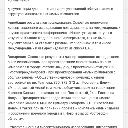
нормативной
документации для проектирования учреждений обслуживания в
структуре многоэтажных жилых комплексов.
Апробация результатов исследования. Основные положения
диссертационного исследования докладывались на международных
научно-практических конференциях в Институте архитектуры и
искусства Южного Федерального Университета, так же были
опубликованы в 14 статьях в различных сборниках, в том числе
международных и четырех изданиях из списка ВАК.
Внедрение. Основные результаты диссертационного исследования
были использованы при проектировании многоэтажных жилых
комплексов в городе Ростове-на-Дону, в проектном институте ОАО
«Ростовгражданпроект» при проектировании жилых комплексов с
обслуживанием: «Общественно-деловой комплекс с жилой
застройкой по пр. Текучева, 370, 372, 372 а, г. Ростов-на-Дону»;
«Многоэтажный жилой комплекс с обслуживанием на территории
бывшего Кирпичного завода по пер. Поворотный, 24, г. Ростов-на-
Дону»; «Предпроектные предложения по размещению жилого
комплекса южнее 6 МКР, по бульвару Комарова 8,10, г. Ростов-на-
Дону», а так же при выполнении проекта «Комплекса жилых зданий
и сооружений военного городка в г. Новочеркасск, Ростовской
области».
Структура и объем диссертационного исследования. Диссертация