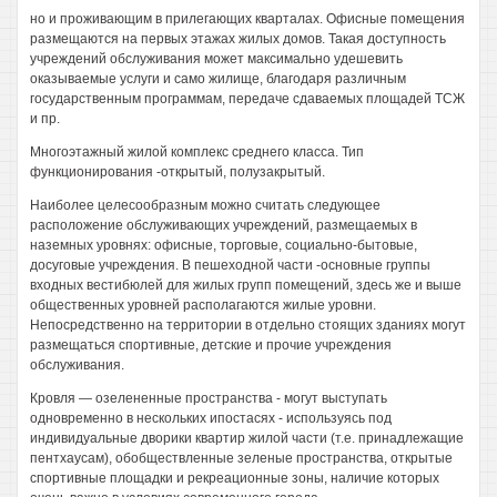
но и проживающим в прилегающих кварталах. Офисные помещения
размещаются на первых этажах жилых домов. Такая доступность
учреждений обслуживания может максимально удешевить
оказываемые услуги и само жилище, благодаря различным
государственным программам, передаче сдаваемых площадей ТСЖ
и пр.
Многоэтажный жилой комплекс среднего класса. Тип
функционирования -открытый, полузакрытый.
Наиболее целесообразным можно считать следующее
расположение обслуживающих учреждений, размещаемых в
наземных уровнях: офисные, торговые, социально-бытовые,
досуговые учреждения. В пешеходной части -основные группы
входных вестибюлей для жилых групп помещений, здесь же и выше
общественных уровней располагаются жилые уровни.
Непосредственно на территории в отдельно стоящих зданиях могут
размещаться спортивные, детские и прочие учреждения
обслуживания.
Кровля — озелененные пространства - могут выступать
одновременно в нескольких ипостасях - используясь под
индивидуальные дворики квартир жилой части (т.е. принадлежащие
пентхаусам), обобществленные зеленые пространства, открытые
спортивные площадки и рекреационные зоны, наличие которых