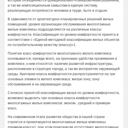
которые объединяются функционально-планировочным решением,
а так же композиционным замыслам в единую систему,
реализующую потребности человека в труде, быте и отдыхе.
В зависимости от архитектурно-планировочных решений жилых
помещений, уровня организации обслуживания многоэтажные
жилые комплексы подразделяются на различные классы
комфортности. Классификация по уровню комфортности принята в
соответствии с «Единой методикой классификации жилых объектов
по потребительскому качеству (классу)»1.
Понятие класс комфортности многоэтажного жилого комплекса
основывается, прежде всего, на признаках удобства проживания в
комплексе, к ним относятся: наличие развитой инфраструктуры,
расположение в структуре города, а так же восприятие окружающей
среды. Критерии класса комфортности распространяются на три
основных элемента жилого комплекса: жилую зону, зону
обслуживания и на окружающую среду.
Согласно принятой классификации жилья по уровню комфортности,
возможно выделить три основных класса комфортности
многоэтажных жилых комплексов: эконом-, средний и премиум-
класс.
На современном этапе развития общества в нашей стране
строятся и проектируются многоэтажные жилые комплексы
премиум-класса1, при этом практически отсутствуют многоэтажные