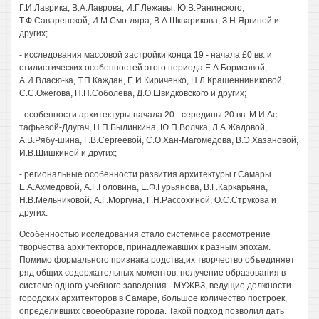
Г.И.Лаврика, В.А.Лаврова, И.Г.Лежавы, Ю.В.Ранинского,
Т.Ф.Саваренской, И.М.Смо-ляра, В.А.Шкварикова, З.Н.Яргиной и
других;
- исследования массовой застройки конца 19 - начала £0 вв. и
стилистических особенностей этого периода Е.А.Борисовой,
А.И.Власю-ка, Т.П.Каждан, Е.И.Кириченко, Н.Л.Крашенниниковой,
С.С.Ожегова, Н.Н.Соболева, Д.О.Швидковского и других;
- особенности архитектуры начала 20 - середины 20 вв. М.И.Ас-
тафьевой-Длугач, Н.П.Былинкина, Ю.П.Волчка, Л.А.Жадовой,
А.В.Рябу-шина, Г.В.Сергеевой, С.О.Хан-Магомедова, В.Э.Хазановой,
И.В.Шишкиной и других;
- региональные особенности развития архитектуры г.Самары
Е.А.Ахмедовой, А.Г.Головина, Е.Ф.Гурьянова, В.Г.Каркарьяна,
Н.В.Мельниковой, А.Г.Моргуна, Г.Н.Рассохиной, О.С.Струкова и
других.
Особенностью исследования стало системное рассмотрение
творчества архитекторов, принадлежавших к разным эпохам.
Помимо формального признака родства,их творчество объединяет
ряд общих содержательных моментов: получение образования в
системе одного учебного заведения - МУЖВЗ, ведущие должности
городских архитекторов в Самаре, большое количество построек,
определивших своеобразие города. Такой подход позволил дать