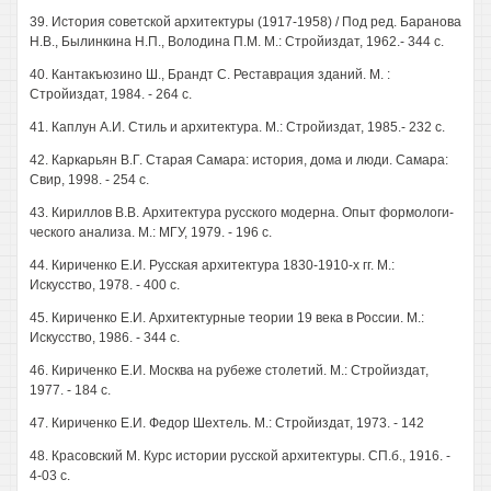
39. История советской архитектуры (1917-1958) / Под ред. Баранова
Н.В., Былинкина Н.П., Володина П.М. М.: Стройиздат, 1962.- 344 с.
40. Кантакъюзино Ш., Брандт С. Реставрация зданий. М. :
Стройиздат, 1984. - 264 с.
41. Каплун А.И. Стиль и архитектура. М.: Стройиздат, 1985.- 232 с.
42. Каркарьян В.Г. Старая Самара: история, дома и люди. Самара:
Свир, 1998. - 254 с.
43. Кириллов В.В. Архитектура русского модерна. Опыт формологи-
ческого анализа. М.: МГУ, 1979. - 196 с.
44. Кириченко Е.И. Русская архитектура 1830-1910-х гг. М.:
Искусство, 1978. - 400 с.
45. Кириченко Е.И. Архитектурные теории 19 века в России. М.:
Искусство, 1986. - 344 с.
46. Кириченко Е.И. Москва на рубеже столетий. М.: Стройиздат,
1977. - 184 с.
47. Кириченко Е.И. Федор Шехтель. М.: Стройиздат, 1973. - 142
48. Красовский М. Курс истории русской архитектуры. СП.б., 1916. -
4-03 с.