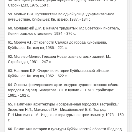
58. Методика реконструкции городов /Под ред. Лаврова В.А. М.,1.
Стройиздат, 1975. 150 с.
59. Молько В.И. Путешествие по одной улице: Документальное
путешествие. Куйбышев: Кн. изд-во, 1987. - 184 с.
60. Молдавский Д.М. В начале тридцатых. М.: Советский писатель,
Ленинградское отделение, 1984. - 376 с.
61. Моргун А.Г. От крепости Самара до города Куйбышева.
Куйбышев: Кн. изд-во, 1986. - 221 с.
62. Мюллер-Менкес Герхард Новая жизнь старых зданий. М.:
Стройиздат, 1981. - 247 с.
63. Наякшин К.Я. Очерки по истории Куйбышевской области.
Куйбышев: Кн. изд-во, 1962. - 622 с.
64. Основы формирования архитектурно-художественного облика
городов /Под ред. Белоусова В.Н. и Кулаги Л.Н. М.: Стройиздат,
1981. - 192 с.
65. Памятники архитектуры и современная городская застройка /
Зворыкин Н.П., Максимов П.Н., Михайловский Е.В. Под ред.
П.Н.Максимова. М.: Изд-во литературы по строительству, 1973. - 150
с
66. Памятники истории и культуры Куйбышевской области /Под ред.