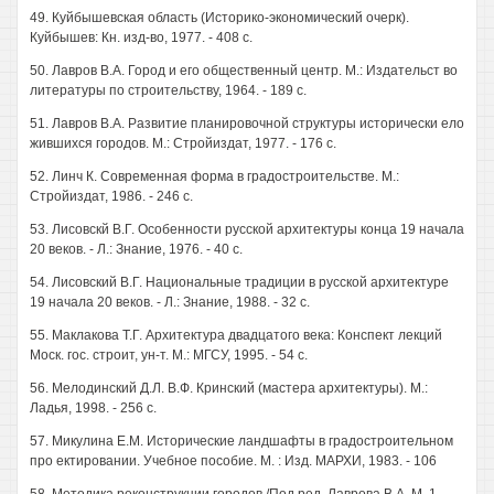
49. Куйбышевская область (Историко-экономический очерк).
Куйбышев: Кн. изд-во, 1977. - 408 с.
50. Лавров В.А. Город и его общественный центр. М.: Издательст во
литературы по строительству, 1964. - 189 с.
51. Лавров В.А. Развитие планировочной структуры исторически ело
жившихся городов. М.: Стройиздат, 1977. - 176 с.
52. Линч К. Современная форма в градостроительстве. М.:
Стройиздат, 1986. - 246 с.
53. Лисовскй В.Г. Особенности русской архитектуры конца 19 начала
20 веков. - Л.: Знание, 1976. - 40 с.
54. Лисовский В.Г. Национальные традиции в русской архитектуре
19 начала 20 веков. - Л.: Знание, 1988. - 32 с.
55. Маклакова Т.Г. Архитектура двадцатого века: Конспект лекций
Моск. гос. строит, ун-т. М.: МГСУ, 1995. - 54 с.
56. Мелодинский Д.Л. В.Ф. Кринский (мастера архитектуры). М.:
Ладья, 1998. - 256 с.
57. Микулина Е.М. Исторические ландшафты в градостроительном
про ектировании. Учебное пособие. М. : Изд. МАРХИ, 1983. - 106