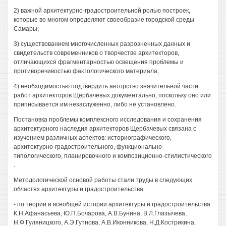
2) важной архитектурно-градостроительной ролью построек,
которые во многом определяют своеобразие городской среды
Самары;
3) существованием многочисленных разрозненных данных и
свидетельств современников о творчестве архитекторов,
отличающихся фрагментарностью освещения проблемы и
противоречивостью фактологического материала;
4) необходимостью подтвердить авторство значительной части
работ архитекторов Щербачевых документально, поскольку оно или
приписывается им незаслуженно, либо не установлено.
Постановка проблемы комплексного исследования и сохранения
архитектурного наследия архитекторов Щербачевых связана с
изучением различных аспектов: историографического,
архитектурно-градостроительного, функционально-
типологического, планировочного и композиционно-стилистического
.
Методологической основой работы стали труды в следующих
областях архитектуры и градостроительства:
- по теории и всеобщей истории архитектуры и градостроительства
К.Н.Афанасьева, Ю.П.Бочарова, А.В.Бунина, В.Л.Глазычева,
Н.Ф.Гуляницкого, А.Э.Гутнова, А.В.Иконникова, Н.Д.Кострикина,