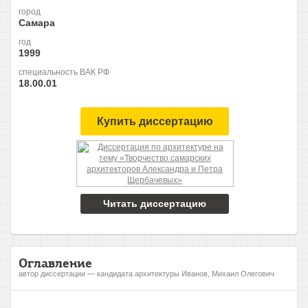
город
Самара
год
1999
специальность ВАК РФ
18.00.01
Купить диссертацию
Читать диссертацию
Оглавление
автор диссертации — кандидата архитектуры Иванов, Михаил Олегович