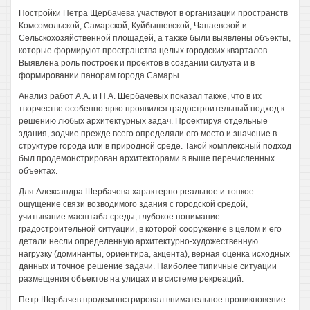
Постройки Петра Щербачева участвуют в организации пространств
Комсомольской, Самарской, Куйбышевской, Чапаевской и
Сельскохозяйственной площадей, а также были выявлены объекты,
которые формируют пространства целых городских кварталов.
Выявлена роль построек и проектов в создании силуэта и в
формировании панорам города Самары.
Анализ работ A.A. и П.А. Шербачевых показал также, что в их
творчестве особенно ярко проявился градостроительный подход к
решению любых архитектурных задач. Проектируя отдельные
здания, зодчие прежде всего определяли его место и значение в
структуре города или в природной среде. Такой комплексный подход
был продемонстрирован архитекторами в выше перечисленных
объектах.
Для Александра Шербачева характерно реальное и тонкое
ощущение связи возводимого здания с городской средой,
учитывание масштаба среды, глубокое понимание
градостроительной ситуации, в которой сооружение в целом и его
детали несли определенную архитектурно-художественную
нагрузку (доминанты, ориентира, акцента), верная оценка исходных
данных и точное решение задачи. Наиболее типичные ситуации
размещения объектов на улицах и в системе рекреаций.
Петр Шербачев продемонстрировал внимательное проникновение