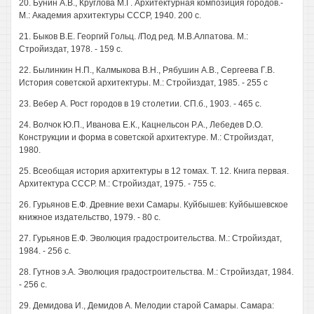
20. Бунин A.B., Круглова М.Г. Архитектурная композиция городов.-
М.: Академия архитектуры СССР, 1940. 200 с.
21. Быков В.Е. Георгий Гольц. /Под ред. М.В.Алпатова. М.:
Стройиздат, 1978. - 159 с.
22. Былинкин Н.П., Калмыкова В.Н., Рябушин A.B., Сергеева Г.В.
История советской архитектуры. М.: Стройиздат, 1985. - 255 с
23. Вебер А. Рост городов в 19 столетии. СП.б., 1903. - 465 с.
24. Волчок Ю.П., Иванова Е.К., Кацнельсон P.A., Лебедев D.O.
Конструкции и форма в советской архитектуре. М.: Стройиздат,
1980.
25. Всеобщая история архитектуры в 12 томах. Т. 12. Книга первая.
Архитектура СССР. М.: Стройиздат, 1975. - 755 с.
26. Гурьянов Е.Ф. Древние вехи Самары. Куйбышев: Куйбышевское
книжное издательство, 1979. - 80 с.
27. Гурьянов Е.Ф. Эволюция градостроительства. М.: Стройиздат,
1984. - 256 с.
28. Гутнов э.А. Эволюция градостроительства. М.: Стройиздат, 1984.
- 256 с.
29. Демидова И., Демидов А. Мелодии старой Самары. Самара: