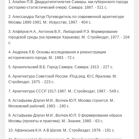
1. Алабин П.В. Двадцатипятилетие Самары, как губернского города
(историко-статистический очерк). Самара: 1887. - 521 с.
2. Алессандра Латур Путеводитель по современной архитектуре
Москвы 1890-1991. М.: Искусство, 1997. - 404 с.
3. Алфёров H.A., Антонов В.Л., Любарский Р.Э. Формирование
городской среды (на примере Харькова). М.: Стройиздат, 1977. - 104
с.
4. Андреев Л.В. Основы исследования и реконструкции
исторического города. М.: 1983. - 72 с.
5. Архангельский В.Б. Город Самара. Самара: 1913. - 227 с.
6. Архитектура Советской России. /Под ред. Ю.С.Яралова. М.:
Стройиздат, 1975. - 223 с.
7. Архитектура СССР 1917-1987. М.: Стройиздат, 1987. - 549 с.
8. Астафьева-Длугач М.И., Волчок Ю.П. Москва строится. М.:
Московский рабочий, 1983. - 190 с.
9. Астафьева-Длугач М.И., Волчок Ю.П. 0 формировании образа
Москвы (проекты и практика). М.: Знание, 1980. - 63 с.
10. Афанасьев К.Н. А.В.Шусев. М.: Стройиздат, 1978. - 191 с.