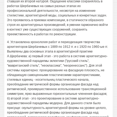
ставшая их второй натурой. Ощущение классики сохранялось в
работах Шербачевых на самых разных этапах их
профессиональной деятельности, несмотря на изменение
стилистики, архитектурной моды, социальных и конкретных задач.
Зто проявилось в приемах композиции, в статичности образного
строя их архитектурных произведений, в умении гармонично войти
в контекст уже существующих сооружений, сохранять
преемственность в работах по реконструкции.
4. Установлена хронология работ и периодизация творчества
архитекторов Шербачевых с 1889 по 1912 гг. и с 1920 по 1960-ые гг.
Выявлены два основных этапа в архитектурной практике
А.Щербачева: а) первый этап - это работа в системе архитектурно-
художественной парадигмы эклектики ("русский стиль",
"мавританский стиль", "неоклассика", "неоренессанс"). Для этой
системы характерно: проецирование на фасадную плоскость, не
обладающую самоценными пластическими характеристиками,
стилевых единиц - носительниц пластического начала,
преобладание метрической формы организации фасада над
ритмической, преимушественное использование трансляционной
симметрии, ярко выраженные горизонтальные членения фасадов;
б) второй этап - это проектирование в системе архитектурно-
художественной парадигмы модерна. Для данного стиля было
присуще: скульптурность архитектурной формы на уровне целого,
преобладание ритмической формы организации фасада над