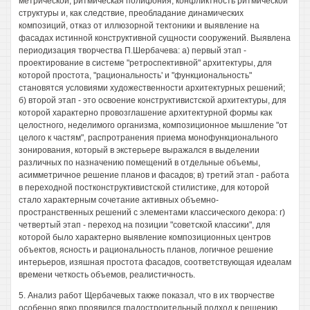
метрической, ритмическая полифония, конфликтность ритмической
структуры и, как следствие, преобладание динамических
композиций, отказ от иллюзорной тектоники и выявление на
фасадах истинной конструктивной сущности сооружений. Выявлена
периодизация творчества П.Шербачева: а) первый этап -
проектирование в системе "ретроспективной" архитектуры, для
которой простота, "рациональность' и "функциональность"
становятся условиями художественности архитектурных решений;
б) второй этап - это освоение конструктивистской архитектуры, для
которой характерно провозглашение архитектурной формы как
целостного, неделимого организма, композиционное мышление "от
целого к частям", распротранения приема монофункционального
зонирования, который в экстерьере выражался в выделении
различных по назначению помещений в отдельные объемы,
асимметричное решение планов и фасадов; в) третий этап - работа
в переходной постконструктивистской стилистике, для которой
стало характерным сочетание активных объемно-
пространственных решений с элементами классического декора: г)
четвертый этап - переход на позиции "советской классики", для
которой было характерно выявление композиционных центров
объектов, ясность и рациональность планов, логичное решение
интерьеров, изяшная простота фасадов, соответствующая идеалам
времени четкость объемов, реалистичность.
5. Анализ работ Щербачевых также показал, что в их творчестве
особенно ярко проявился градостроительный подход к решению