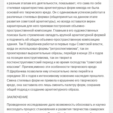
к разным этапам его деятельности, показывает, что сама по себе
стилевая характеристика архитектурных форм никогда не была
основой его творческого кредо. Он с одинаковым успехом работал в
различных стилевых формах (общепринятых на данном этапе
развития советской архитектуры), но всегда оставался верен
характерным для него приемам построения объемно-
пространственной композиции. Главным в его художественных
поисках было стремление овладеть крупной архитектурной формой
и подчинить ей общую объемно-пространственную композицию
здания. Так П.Щербачев работал в первые годы Советской власти,
когда он использовал формы "ретроспективизма", так он
проектировал выразительные образы, перейдя в конце 20-х годов
на позиции конструктивизма, так он творил в
постконструктивистский период и во время господства "советской
классики". Причем,именно эти особенности творческого кредо
П.Щербачева позволили ему относительно легко перейти в
середине 30-х годов к интенсивному освоению наследия прошлого.
Смена стилевых форм не привела к крушению его творческого
кредо, она заставила его лишь сменить палитру форм, сохранив
общий подход к созданию архитектурного образа.
ЗАКЛЮЧЕНИЕ
Проведенное исследование дало возможность обосновать и научно
воссоздать процесс становления и развития творчества самарских