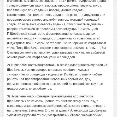
в существо как вновь возводимого, так и реконструируемого здания,
точную оценку ситуации, высокую профессиональную культуру,
проявленную при создании нового, умение создать
композиционную целостность и единство реконструируемого или
проектируемого заново ансамбля или окружающей городской
среды, то есть ансамблевость видения, способность выделить и
разрешить ключевые проблемы реконструкции Самары. Для
П.Шербачева характерно формирование узловых, главных
ансамблей города - площадей, определивших новый масштаб
индустриальной Самары, застраивание набережных, кварталов и
улиц. Петр Щербачев в своем творчестве стремился к тому, чтобы
Самара состояла из архитектурно завершенных на ансамблевой
основе районов, кварталов, улиц и площадей
2) Универсальность подготовки и высокая одаренность сделали из
Шербачевых архитекторов широкого профиля, чуждых
типологического подхода к зодчеству. Им были по плечу любые
работы - от проектирования небольших особняков, дач,
промышленных и общественных зданий до разработки крупных
градостроительных объектов.
3) Выявлена классификация произведений архитекторов
Щербачевых по композиционно-стилистическому признаку, с
выявлением характерных особенностей каждого стилистического
направления. Выявлены 2 группы зданий Александра Щербачева:
эклектика ("русский стиль", "мавританский стиль", "неоклассика",