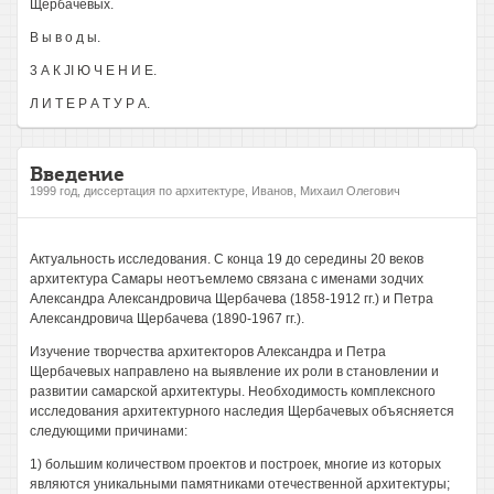
Щербачевых.
В ы в о д ы.
3 А К JI Ю Ч Е Н И Е.
Л И Т Е Р А Т У Р А.
Введение
1999 год, диссертация по архитектуре, Иванов, Михаил Олегович
Актуальность исследования. С конца 19 до середины 20 веков
архитектура Самары неотъемлемо связана с именами зодчих
Александра Александровича Щербачева (1858-1912 гг.) и Петра
Александровича Щербачева (1890-1967 гг.).
Изучение творчества архитекторов Александра и Петра
Щербачевых направлено на выявление их роли в становлении и
развитии самарской архитектуры. Необходимость комплексного
исследования архитектурного наследия Щербачевых объясняется
следующими причинами:
1) большим количеством проектов и построек, многие из которых
являются уникальными памятниками отечественной архитектуры;