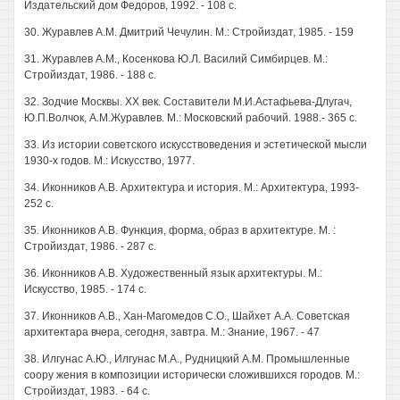
Издательский дом Федоров, 1992. - 108 с.
30. Журавлев A.M. Дмитрий Чечулин. М.: Стройиздат, 1985. - 159
31. Журавлев A.M., Косенкова Ю.Л. Василий Симбирцев. М.:
Стройиздат, 1986. - 188 с.
32. Зодчие Москвы. XX век. Составители М.И.Астафьева-Длугач,
Ю.П.Волчок, А.М.Журавлев. М.: Московский рабочий. 1988.- 365 с.
33. Из истории советского искусствоведения и эстетической мысли
1930-х годов. М.: Искусство, 1977.
34. Иконников A.B. Архитектура и история. М.: Архитектура, 1993-
252 с.
35. Иконников A.B. Функция, форма, образ в архитектуре. М. :
Стройиздат, 1986. - 287 с.
36. Иконников A.B. Художественный язык архитектуры. М.:
Искусство, 1985. - 174 с.
37. Иконников A.B., Хан-Магомедов С.О., Шайхет A.A. Советская
архитектара вчера, сегодня, завтра. М.: Знание, 1967. - 47
38. Илгунас А.Ю., Илгунас М.А., Рудницкий A.M. Промышленные
соору жения в композиции исторически сложившихся городов. М.:
Стройиздат, 1983. - 64 с.