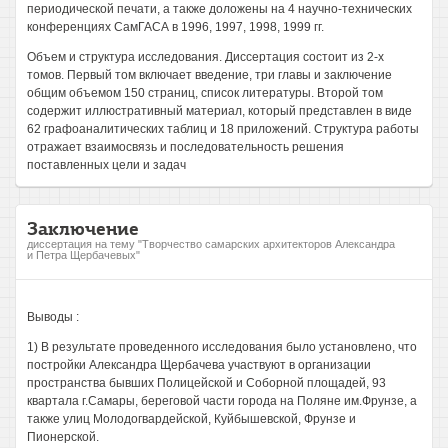
периодической печати, а также доложены на 4 научно-технических
конференциях СамГАСА в 1996, 1997, 1998, 1999 гг.
Объем и структура исследования. Диссертация состоит из 2-х
томов. Первый том включает введение, три главы и заключение
общим объемом 150 страниц, список литературы. Второй том
содержит иллюстративный материал, который представлен в виде
62 графоаналитических таблиц и 18 приложений. Структура работы
отражает взаимосвязь и последовательность решения
поставленных цели и задач
Заключение
диссертация на тему "Творчество самарских архитекторов Александра
и Петра Щербачевых"
Выводы :
1) В результате проведенного исследования было установлено, что
постройки Александра Щербачева участвуют в организации
пространства бывших Полицейской и Соборной площадей, 93
квартала г.Самары, береговой части города на Поляне им.Фрунзе, а
также улиц Молодогвардейской, Куйбышевской, Фрунзе и
Пионерской.