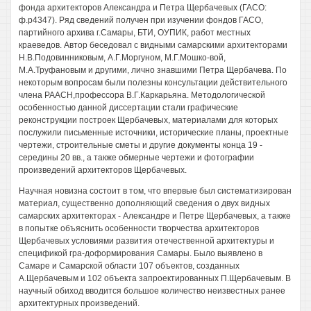
фонда архитекторов Александра и Петра Щербачевых (ГАСО:
ф.р4347). Ряд сведений получен при изучении фондов ГАСО,
партийного архива г.Самары, БТИ, ОУПИК, работ местных
краеведов. Автор беседовал с видными самарскими архитекторами
Н.В.Подовинниковым, А.Г.Моргуном, М.Г.Мошко-вой,
М.А.Труфановым и другими, лично знавшими Петра Щербачева. По
некоторым вопросам были полезны консультации действительного
члена РААСН,профессора В.Г.Каркарьяна. Методологической
особенностью данной диссертации стали графические
реконструкции построек Щербачевых, материалами для которых
послужили письменные источники, исторические планы, проектные
чертежи, строительные сметы и другие документы конца 19 -
середины 20 вв., а также обмерные чертежи и фотографии
произведений архитекторов Щербачевых.
Научная новизна состоит в том, что впервые был систематизирован
материал, существенно дополняющий сведения о двух видных
самарских архитекторах - Александре и Петре Щербачевых, а также
в попытке объяснить особенности творчества архитекторов
Щербачевых условиями развития отечественной архитектуры и
спецификой гра-доформирования Самары. Было выявлено в
Самаре и Самарской области 107 объектов, созданных
А.Щербачевым и 102 объекта запроектированных П.Щербачевым. В
научный обиход вводится большое количество неизвестных ранее
архитектурных произведений.