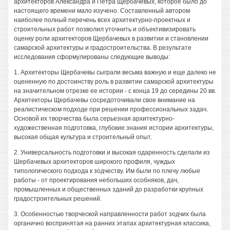
архитекторов Александра и Петра Щербачевых, которое было до
настоящего времени мало изучено. Составленный автором
наиболее полный перечень всех архитектурно-проектных и
строительных работ позволил уточнить и объективизировать
оценку роли архитекторов Щербачевых в развитии и становлении
самарской архитектуры и градостроительства. В результате
исследования сформулированы следующие выводы:
1. Архитекторы Щербачевы сыграли весьма важную и еще далеко не
оцененную по достоинству роль в развитии самарской архитектуры
на значительном отрезке ее истории - с конца 19 до середины 20 вв.
Архитекторы Щербачевы сосредоточивали свое внимание на
реалистическом подходе при решении профессиональных задач.
Основой их творчества была серьезная архитектурно-
художественная подготовка, глубокие знания истории архитектуры,
высокая общая культура и строительный опыт.
2. Универсальность подготовки и высокая одаренность сделали из
Шербачевых архитекторов широкого профиля, чуждых
типологического подхода к зодчеству. Им были по плечу любые
работы - от проектирования небольших особняков, дач,
промышленных и общественных зданий до разработки крупных
градостроительных решений.
3. Особенностью творческой направленности работ зодчих была
органично воспринятая на ранних этапах архитектурная классика,