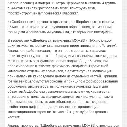
"неоренессанс") и модерн. У Петра Щербачева выявлены 4 группы
объектов в стилях "ретроспективизм", конструктивизм,
"постконструктивизм", "советская классика".
4) Особенности творчества архитекторов Щербачевых во многом
объясняются качеством полученного образования, временными
границами и социальными условиями, в которых они находилсь.
В творчестве А.Щербачева, выпускника МУЖВЗ и ПАХ по классу
архитектуры, основным стал принцип проектирования по "стилям".
Анализ его работ показал, что он проектировал как в рамках
архитектурно-художественной парадигмы эклектики, так и модерна.
Можно сказать, что художественная задача А.Щербачева при
проектировании в "стилях" фактически сводилась к грамотной
компоновке отдельных элементов, а архитектурная композиция
понималась им как создание целого из отдельных частей. Принцип
"от частей к целому" стал основным принципом формообразования
сооружений архитектора, выполненных в эклектике. Если для
объектов А.Щербачева , выполненных в эклектике, характерна
интеграция отдельных значимых элементов и полученная таким
образом целостность, то для объектов,решенных в модерне,
свойственна дифференциация целого, т.е. организация
композиционного строя не "от частей к целому", а "от целого к
частям".
Анализ творчества П.Щербачева, выпускника МУЖВЗ, относящегося