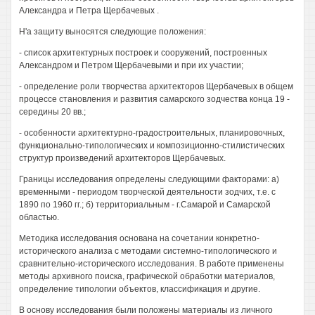
Александра и Петра Щербачевых .
Н'а защиту выносятся следующие положения:
- список архитектурных построек и сооружений, построенных
Александром и Петром Щербачевыми и при их участии;
- определение роли творчества архитекторов Щербачевых в общем
процессе становления и развития самарского зодчества конца 19 -
середины 20 вв.;
- особенности архитектурно-градостроительных, планировочных,
функционально-типологических и композиционно-стилистических
структур произведений архитекторов Щербачевых.
Границы исследования определены следующими факторами: а)
временными - периодом творческой деятельности зодчих, т.е. с
1890 по 1960 гг.; б) территориальным - г.Самарой и Самарской
областью.
Методика исследования основана на сочетании конкретно-
исторического анализа с методами системно-типологического и
сравнительно-исторического исследования. В работе применены
методы архивного поиска, графической обработки материалов,
определение типологии объектов, классификация и другие.
В основу исследования были положены материалы из личного