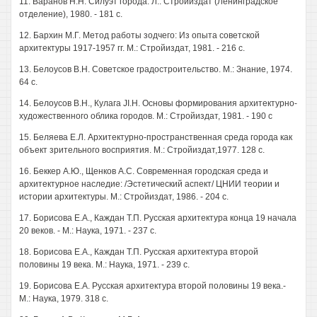
11. Варанов H.H. Силуэт города. Л.: Стройиздат (Ленинградское
отделение), 1980. - 181 с.
12. Бархин М.Г. Метод работы зодчего: Из опыта советской
архитектуры 1917-1957 гг. М.: Стройиздат, 1981. - 216 с.
13. Белоусов В.Н. Советское градостроительство. М.: Знание, 1974.
64 с.
14. Белоусов В.Н., Кулага JI.H. Основы формирования архитектурно-
художественного облика городов. М.: Стройиздат, 1981. - 190 с
15. Беляева Е.Л. Архитектурно-пространственная среда города как
объект зрительного восприятия. М.: Стройиздат,1977. 128 с.
16. Беккер А.Ю., Щенков A.C. Современная городская среда и
архитектурное наследие: /Эстетический аспект/ ЦНИИ теории и
истории архитектуры. М.: Стройиздат, 1986. - 204 с.
17. Борисова Е.А., Каждан Т.П. Русская архитектура конца 19 начала
20 веков. - М.: Наука, 1971. - 237 с.
18. Борисова Е.А., Каждан Т.П. Русская архитектура второй
половины 19 века. М.: Наука, 1971. - 239 с.
19. Борисова Е.А. Русская архитектура второй половины 19 века.-
М.: Наука, 1979. 318 с.