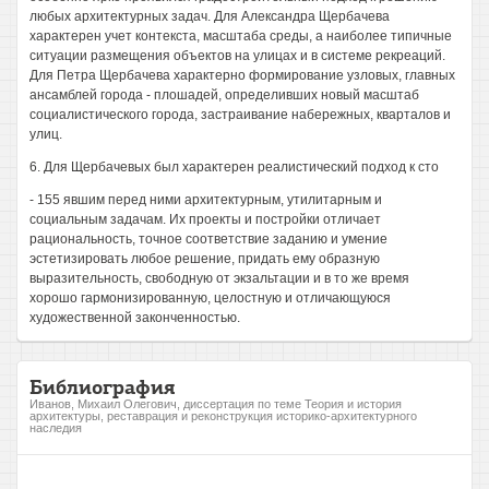
любых архитектурных задач. Для Александра Щербачева
характерен учет контекста, масштаба среды, а наиболее типичные
ситуации размещения объектов на улицах и в системе рекреаций.
Для Петра Щербачева характерно формирование узловых, главных
ансамблей города - плошадей, определивших новый масштаб
социалистического города, застраивание набережных, кварталов и
улиц.
6. Для Щербачевых был характерен реалистический подход к сто
- 155 явшим перед ними архитектурным, утилитарным и
социальным задачам. Их проекты и постройки отличает
рациональность, точное соответствие заданию и умение
эстетизировать любое решение, придать ему образную
выразительность, свободную от экзальтации и в то же время
хорошо гармонизированную, целостную и отличающуюся
художественной законченностью.
Библиография
Иванов, Михаил Олегович, диссертация по теме Теория и история
архитектуры, реставрация и реконструкция историко-архитектурного
наследия