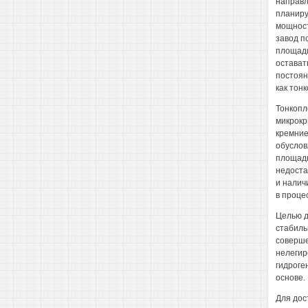
направл
планиру
мощност
завод п
площади
остават
постоян
как тон
Тонкопл
микрокр
кремние
обуслов
площадь
недоста
и налич
в проце
Целью д
стабиль
соверше
нелегир
гидроге
основе.
Для дос