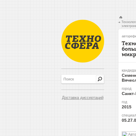
Технолог
электрон
авторефе
Техн
боль
микр
кандида
Семен
Вячес
город
Санкт
Доставка диссертаций
год
2015
специал
05.27.