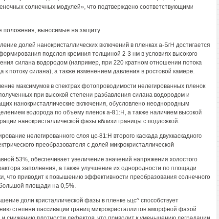
еночных солнечных модулей», что подтверждено соответствующими
 положения, выносимые на защиту
вление долей нанокристаллических включений в пленках а-БгН достигается
 формирования подслоя кремния толщиной 2-3 нм в условиях высокого
ения силана водородом (например, при 220 кратном отношении потока
а к потоку силана), а также изменением давления в ростовой камере.
ление максимумов в спектрах фотопроводимости нелегированных пленок
 полученных при высокой степени разбавления силана водородом и
щих нанокристаллические включения, обусловлено неоднородным
елением водорода по объему пленок а-81:Н, а также наличием высокой
рации нанокристаллической фазы вблизи границы с подложкой.
ирование нелегированного слоя цс-81:Н второго каскада двухкаскадного
ктрического преобразователя с долей микрокристаллической
вной 53%, обеспечивает увеличение значений напряжения холостого
фактора заполнения, а также улучшение их однородности по площади
и, что приводит к повышению эффективности преобразования солнечного
большой площади на 0,5%.
ьшение доли кристаллической фазы в пленке ьцс^ способствует
ию степени пассивации границ микрокристаллитов аморфной фазой
 и снижению плотности дефектов, что приводит к уменьшению деградации