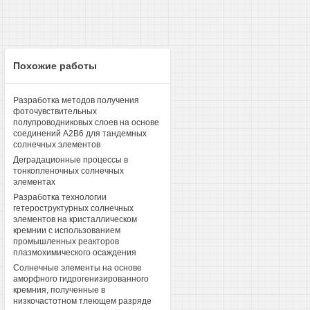
Похожие работы
Разработка методов получения
фоточувствительных
полупроводниковых слоев на основе
соединений A2B6 для тандемных
солнечных элементов
Деградационные процессы в
тонкопленочных солнечных
элементах
Разработка технологии
гетероструктурных солнечных
элементов на кристаллическом
кремнии с использованием
промышленных реакторов
плазмохимического осаждения
Солнечные элементы на основе
аморфного гидрогенизированного
кремния, полученные в
низкочастотном тлеющем разряде