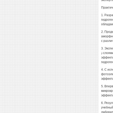
эксперт
Практич
1. Разр
гидроге
обладаю
2. Прод
аморфно
с разли
3. Эксп
¡-слоям
эффекти
гидроге
4. С ис
фотоэле
эффекти
5. Впер
микрокр
эффекти
6. Резу
учебный
лаборат