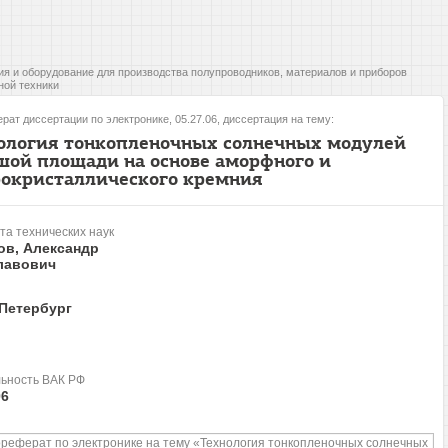
ия и оборудование для производства полупроводников, материалов и приборов
ной техники
рат диссертации по электронике, 05.27.06, диссертация на тему:
ология тонкопленочных солнечных модулей
шой площади на основе аморфного и
окристаллического кремния
та технических наук
ов, Александр
лавович
-Петербург
ьность ВАК РФ
06