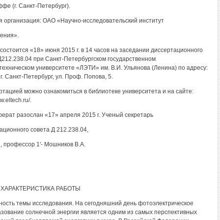
фе (г. Санкт-Петербург).
 организация: ОАО «Научно-исследовательский институт
ения».
состоится «18» июня 2015 г. в 14 часов на заседании диссертационного
Д212.238.04 при Санкт-Петербургском государственном
техническом университете «ЛЭТИ» им. В.И. Ульянова (Ленина) по адресу:
г. Санкт-Петербург, ул. Проф. Попова, 5.
ртацией можно ознакомиться в библиотеке университета и на сайте:
w.eltech.ru/.
ерат разослан «17» апреля 2015 г. Ученый секретарь
ационного совета Д 212.238.04,
., профессор 1'- Мошников В.А.
ХАРАКТЕРИСТИКА РАБОТЫ
ность темы исследования. На сегодняшний день фотоэлектрическое
зование солнечной энергии является одним из самых перспективных