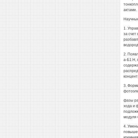
тонкопл
актами.
Научные
1. Упра
за счет
разбавл
водород
2. Появ
а-Б1:Н,
содержа
распред
концент
3. Форм
фотоэле
фазы ра
хода и 
подложк
модуля 
4. Умен
повышен
кремния