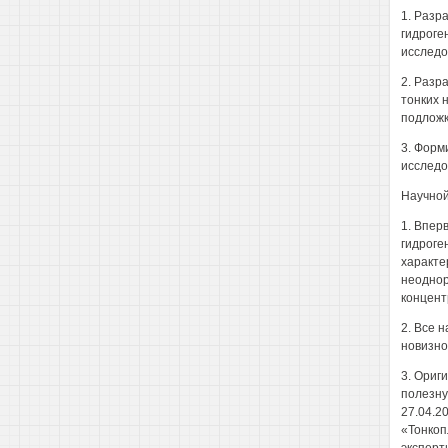
1. Разр
гидроге
исследо
2. Разр
тонких 
подложк
3. Форм
исследо
Научной
1. Впер
гидроге
характе
неоднор
концент
2. Все 
новизно
3. Ориг
полезну
27.04.2
«Тонкоп