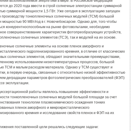
ений возобновляемой энергетики в мире. В Российской Федерации
ется до 2020 года ввести в строй солнечные электростанции суммарной
ью суммарной мощности 1,5 ГВт. Уже сегодня в эксплуатацию запущен
о производству тонкопленочных солнечных модулей (ТСМ) большой
 мощностью 90 МВт/год в г. Новочебоксарске. Однако для, того чтобы
ься конкурентноспособным на рынке фотовольтаики, необходимо
ное совершенствование характеристик фотопреобразующих устройств,
копленочных солнечных элементов (ТСЭ), так и модулей на их основе.
еночные солнечные элементы на основе пленок аморфного и
исталлического гидрогенизированного кремния, в отличие от классических
вых солнечных элементов, обладают значительными преимуществами,
ленному использованием низкотемпературных процессов, большой
ю ТСМ и малым расходом материала. Однако у ТСМ существуют и
тки, в первую очередь, связанные с относительно низкой эффективностью
ием деградации параметров фотоэлектрических преобразователей (ФЭП)
ссе эксплуатации.
иссертационной работы являлось повышение эффективности и
ности тонкопленочных солнечных модулей большой площади за счет
нствования технологии плазмохимического осаждения тонких
ованных пленок аморфного и микрокристаллического
низированного кремния и исследование свойств пленок и ФЭП на их
тижения поставленной цели решались следующие задачи: