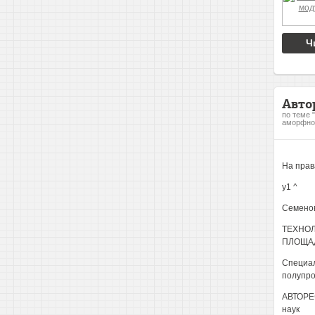
Ч
Авто
по теме 
аморфног
На прав
у1 ^
Семенов
ТЕХНО
ПЛОЩАД
Специал
полупро
АВТОРЕФ
наук