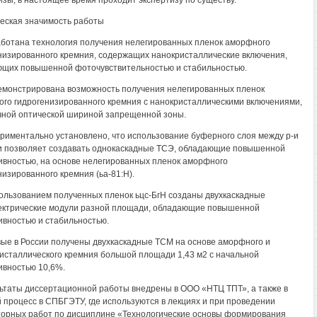
изы, в настоящее время проходит экспертизу по существу.
еская значимость работы
аботана технология получения нелегированных пленок аморфного
низированного кремния, содержащих нанокристаллические включения,
щих повышенной фоточувствительностью и стабильностью.
емонстрирована возможность получения нелегированных пленок
го гидрогенизированного кремния с нанокристаллическими включениями,
чной оптической шириной запрещенной зоны.
ериментально установлено, что использование буферного слоя между р-и
и позволяет создавать однокаскадные ТСЭ, обладающие повышенной
вностью, на основе нелегированных пленок аморфного
низированного кремния (ьа-81:Н).
пользованием полученных пленок ьцс-БгН созданы двухкаскадные
ктрические модули разной площади, обладающие повышенной
вностью и стабильностью.
вые в России получены двухкаскадные ТСМ на основе аморфного и
исталлического кремния большой площади 1,43 м2 с начальной
вностью 10,6%.
льтаты диссертационной работы внедрены в ООО «НТЦ ТПТ», а также в
 процесс в СПБГЭТУ, где используются в лекциях и при проведении
орных работ по дисциплине «Технологические основы формирования