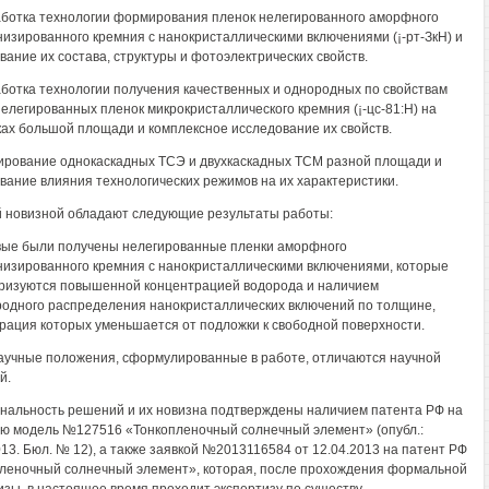
аботка технологии формирования пленок нелегированного аморфного
низированного кремния с нанокристаллическими включениями (¡-рт-ЗкН) и
вание их состава, структуры и фотоэлектрических свойств.
аботка технологии получения качественных и однородных по свойствам
нелегированных пленок микрокристаллического кремния (¡-цс-81:Н) на
ах большой площади и комплексное исследование их свойств.
ирование однокаскадных ТСЭ и двухкаскадных ТСМ разной площади и
вание влияния технологических режимов на их характеристики.
 новизной обладают следующие результаты работы:
вые были получены нелегированные пленки аморфного
низированного кремния с нанокристаллическими включениями, которые
ризуются повышенной концентрацией водорода и наличием
одного распределения нанокристаллических включений по толщине,
рация которых уменьшается от подложки к свободной поверхности.
научные положения, сформулированные в работе, отличаются научной
й.
инальность решений и их новизна подтверждены наличием патента РФ на
ю модель №127516 «Тонкопленочный солнечный элемент» (опубл.:
013. Бюл. № 12), а также заявкой №2013116584 от 12.04.2013 на патент РФ
леночный солнечный элемент», которая, после прохождения формальной