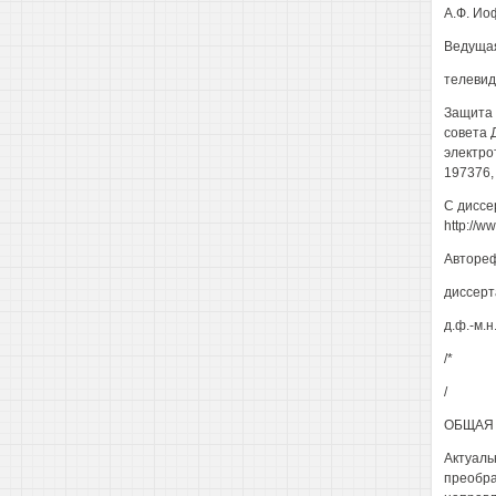
А.Ф. Иоф
Ведущая
телевид
Защита 
совета 
электро
197376, 
С диссе
http://ww
Автореф
диссерт
д.ф.-м.н
/*
/
ОБЩАЯ 
Актуаль
преобра