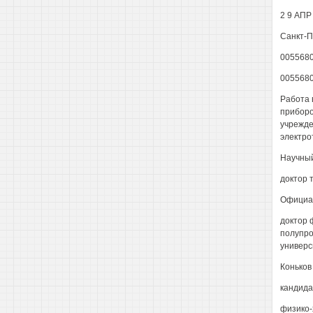
2 9 АПР
Санкт-П
005568
005568
Работа 
приборо
учрежде
электро
Научный
доктор 
Официал
доктор 
полупро
универс
Коньков
кандида
физико-