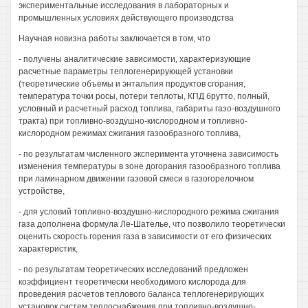
экспериментальные исследования в лабораторных и
промышленных условиях действующего производства
Научная новизна работы заключается в том, что
- получены аналитические зависимости, характеризующие
расчетные параметры теплогенерирующей установки
(теоретические объемы и энтальпия продуктов сгорания,
температура точки росы, потери теплоты, КПД брутто, полный,
условный и расчетный расход топлива, габариты газо-воздушного
тракта) при топливно-воздушно-кислородном и топливно-
кислородном режимах сжигания газообразного топлива,
- по результатам численного эксперимента уточнена зависимость
изменения температуры в зоне догорания газообразного топлива
при ламинарном движении газовой смеси в газогорелочном
устройстве,
- для условий топливно-воздушно-кислородного режима сжигания
газа дополнена формула Ле-Шателье, что позволило теоретически
оценить скорость горения газа в зависимости от его физических
характеристик,
- по результатам теоретических исследований предложен
коэффициент теоретически необходимого кислорода для
проведения расчетов теплового баланса теплогенерирующих
установок систем теплоснабжения при топливно-воздушно-