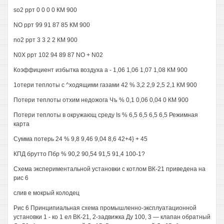
so2 ррт 0 0 0 0 КМ 900
NO ррт 99 91 87 85 КМ 900
no2 ррт 3 3 2 2 КМ 900
N0X ррт 102 94 89 87 NO + N02
Коэффициент избытка воздуха a - 1,06 1,06 1,07 1,08 КМ 900
1отери теплоты с ^ходящими газами 42 % 3,2 2,9 2,5 2,1 КМ 900
Потери теплоты отхим недожога Чъ % 0,1 0,06 0,04 0 КМ 900
Потери теплоты в окружающ среду Is % 6,5 6,5 6,5 6,5 Режимная
карта
Сумма потерь 24 % 9,8 9,46 9,04 8,6 42+4} + 45
КПД брутто Пбр % 90,2 90,54 91,5 91,4 100-1?
Схема экспериментальной установки с котлом ВК-21 приведена на
рис 6
слив е мокрый колодец
Рис 6 Принципиальная схема промышленно-эксплуатационной
установки 1 - ко 1 ел ВК-21, 2-задвижка Ду 100, 3 — клапан обратный