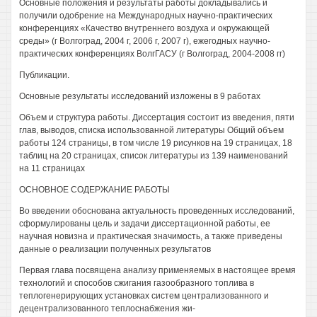
Основные положения и результаты работы докладывались и
получили одобрение на Международных научно-практических
конференциях «Качество внутреннего воздуха и окружающей
среды» (г Волгоград, 2004 г, 2006 г, 2007 г), ежегодных научно-
практических конференциях ВолгГАСУ (г Волгоград, 2004-2008 гг)
Публикации.
Основные результаты исследований изложены в 9 работах
Объем и структура работы. Диссертация состоит из введения, пяти
глав, выводов, списка использованной литературы Общий объем
работы 124 страницы, в том числе 19 рисунков на 19 страницах, 18
таблиц на 20 страницах, список литературы из 139 наименований
на 11 страницах
ОСНОВНОЕ СОДЕРЖАНИЕ РАБОТЫ
Во введении обоснована актуальность проведенных исследований,
сформулированы цель и задачи диссертационной работы, ее
научная новизна и практическая значимость, а также приведены
данные о реализации полученных результатов
Первая глава посвящена анализу применяемых в настоящее время
технологий и способов сжигания газообразного топлива в
теплогенерирующих установках систем централизованного и
децентрализованного теплоснабжения жи-