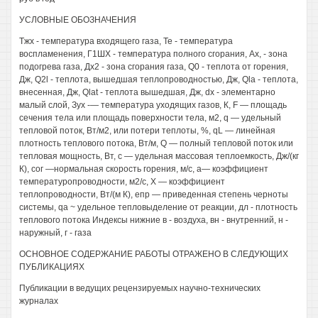
УСЛОВНЫЕ ОБОЗНАЧЕНИЯ
Тжх - температура входящего газа, Те - температура
воспламенения, Г1ШХ - температура полного сгорания, Ах, - зона
подогрева газа, Дх2 - зона сгорания газа, Q0 - теплота от горения,
Дж, Q2l - теплота, вышедшая теплопроводностью, Дж, Qla - теплота,
внесенная, Дж, Qlat - теплота вышедшая, Дж, dx - элементарно
малый слой, Зух -— температура уходящих газов, К, F — площадь
сечения тела или площадь поверхности тела, м2, q — удельный
тепловой поток, Вт/м2, или потери теплоты, %, qL — линейная
плотность теплового потока, Вт/м, Q — полный тепловой поток или
тепловая мощность, Вт, с — удельная массовая теплоемкость, Дж/(кг
К), сог —нормальная скорость горения, м/с, а— коэффициент
температуропроводности, м2/с, X — коэффициент
теплопроводности, Вт/(м К), епр — приведенная степень черноты
системы, qa ~ удельное тепловыделение от реакции, дл - плотность
теплового потока Индексы нижние в - воздуха, вн - внутренний, н -
наружный, г - газа
ОСНОВНОЕ СОДЕРЖАНИЕ РАБОТЫ ОТРАЖЕНО В СЛЕДУЮЩИХ
ПУБЛИКАЦИЯХ
Публикации в ведущих рецензируемых научно-технических
журналах