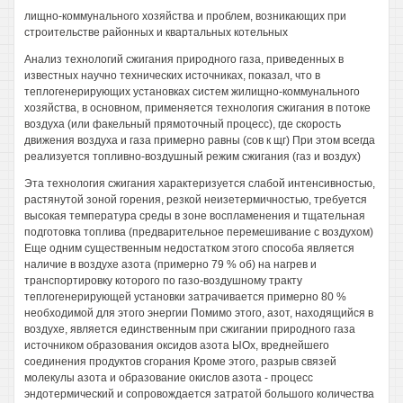
лищно-коммунального хозяйства и проблем, возникающих при
строительстве районных и квартальных котельных
Анализ технологий сжигания природного газа, приведенных в
известных научно технических источниках, показал, что в
теплогенерирующих установках систем жилищно-коммунального
хозяйства, в основном, применяется технология сжигания в потоке
воздуха (или факельный прямоточный процесс), где скорость
движения воздуха и газа примерно равны (сов к щг) При этом всегда
реализуется топливно-воздушный режим сжигания (газ и воздух)
Эта технология сжигания характеризуется слабой интенсивностью,
растянутой зоной горения, резкой неизетермичностью, требуется
высокая температура среды в зоне воспламенения и тщательная
подготовка топлива (предварительное перемешивание с воздухом)
Еще одним существенным недостатком этого способа является
наличие в воздухе азота (примерно 79 % об) на нагрев и
транспортировку которого по газо-воздушному тракту
теплогенерирующей установки затрачивается примерно 80 %
необходимой для этого энергии Помимо этого, азот, находящийся в
воздухе, является единственным при сжигании природного газа
источником образования оксидов азота ЫОх, вреднейшего
соединения продуктов сгорания Кроме этого, разрыв связей
молекулы азота и образование окислов азота - процесс
эндотермический и сопровождается затратой большого количества