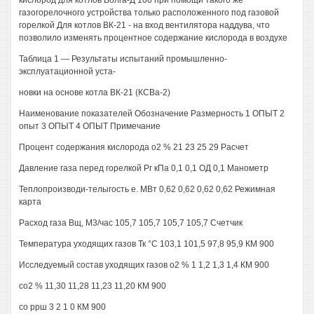
кислород для котлов Волга-Д 100 при помощи такого же
газогорелочного устройства только расположенного под газовой
горелкой Для котлов ВК-21 - на вход вентилятора наддува, что
позволило изменять процентное содержание кислорода в воздухе
Таблица 1 — Результаты испытаний промышленно-
эксплуатационной уста-
новки на основе котла ВК-21 (КСВа-2)
Наименование показателей Обозначение Размерность 1 ОПЫТ 2
опыт 3 ОПЫТ 4 ОПЫТ Примечание
Процент содержания кислорода о2 % 21 23 25 29 Расчет
Давление газа перед горелкой Рг кПа 0,1 0,1 ОД 0,1 Манометр
Теплопроизводи-телыгость е. МВт 0,62 0,62 0,62 0,62 Режимная
карта
Расход газа Вщ, М3/час 105,7 105,7 105,7 105,7 Счетчик
Температура уходящих газов Тк °С 103,1 101,5 97,8 95,9 КМ 900
Исследуемый состав уходящих газов о2 % 1 1,2 1,3 1,4 КМ 900
со2 % 11,30 11,28 11,23 11,20 КМ 900
со ррш 3 2 1 0 КМ 900