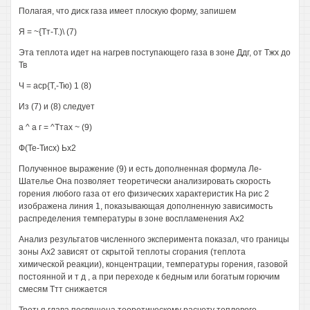
Полагая, что диск газа имеет плоскую форму, запишем
Я = ~{Тт-Т.)\ (7)
Эта теплота идет на нагрев поступающего газа в зоне Ддг, от Тжх до
Тв
Ч = аср{Т,-Тю) 1 (8)
Из (7) и (8) следует
а ^ а г = ^Ттах ~ (9)
Ф(Те-Тисх) Ьх2
Полученное выражение (9) и есть дополненная формула Ле-
Шателье Она позволяет теоретически анализировать скорость
горения любого газа от его физических характеристик На рис 2
изображена линия 1, показывающая дополненную зависимость
распределения температуры в зоне воспламенения Ах2
Анализ результатов численного эксперимента показал, что границы
зоны Ах2 зависят от скрытой теплоты сгорания (теплота
химической реакции), концентрации, температуры горения, газовой
постоянной и т д , а при переходе к бедным или богатым горючим
смесям Ттт снижается