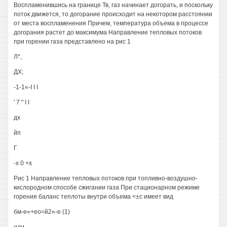
Воспламенившись на границе Тв, газ начинает догорать, и поскольку
поток движется, то догорание происходит на некотором расстоянии
от места воспламенения Причем, температура объема в процессе
догорания растет до максимума Направление тепловых потоков
при горении газа представлено на рис 1
Л*,
ДХ;
-1-1«-I I I
' 7 " I I
дх
йп
Г
-х 0 +х
Рис 1 Направление тепловых потоков при топливно-воздушно-
кислородном способе сжигании газа При стационарном режиме
горения баланс теплоты внутри объема <±с имеет вид
бм-е«+ео=й2«-е (1)