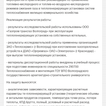
мероприятия и практические рекомендации по применению
топливно-кислородного и топлив-но-воздуцгно-кислородного
режимов сжигания газа в теплогенерирующих установках систем
теплоснабжения жилищно-коммунального хозяйства
Реализация результатов работы:
- результаты исследовательской работы использованы ООО
«Газпром трансгаз Волгоград» при эксплуатации
теплогенерирующих установок на собственных котельных,
- результаты исследовательской работы применены организацией
ЗАО «Теплосервис» (г Волгоград) при изготовлении газогорелочных
устройств и ДЗАО «Оргремгаз» ОАО «Электрогаз» (г Краснодар) -
при выпуске теплогенерирующих установок,
- материалы диссертационной работы внедрены в учебный процесс
при подготовке инженеров по специальности 290700
Теплогазоснабжение и вентиляция ГОУ ВПО Волгоградского
государственного архитектурно-строительного университета
На защиту выносятся:
- аналитические зависимости, характеризующие расчетные
параметры те-плогенерирующсй установки (теоретические объемы
и энтальпии продуктов сгорания, температура точки росы, потери
теплоты, КПД брутто, полный, условный и расчетный расход