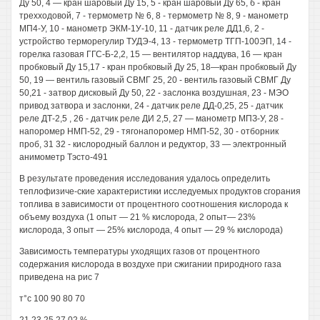
Ду 50, 4 — кран шаровый Ду 15, 5 - кран шаровый Ду 65, б - кран
трехходовой, 7 - термометр № 6, 8 - термометр № 8, 9 - манометр
МП4-У, 10 - манометр ЭКМ-1У-10, 11 - датчик реле ДД1,6, 2 -
устройство терморегулир ТУДЭ-4, 13 - термометр ТГП-100ЭП, 14 -
горелка газовая ГГС-Б-2,2, 15 — вентилятор наддува, 16 — кран
пробковый Ду 15,17 - кран пробковый Ду 25, 18—кран пробковый Ду
50, 19 — вентиль газовый СВМГ 25, 20 - вентиль газовый СВМГ Ду
50,21 - затвор дисковый Ду 50, 22 - заслонка воздушная, 23 - МЭО
привод затвора и заслонки, 24 - датчик реле ДД-0,25, 25 - датчик
реле ДТ-2,5 , 26 - датчик реле ДИ 2,5, 27 — манометр МПЗ-У, 28 -
напоромер НМП-52, 29 - тягонапоромер НМП-52, 30 - отборник
проб, 31 32 - кислородный баллон и редуктор, 33 — электронный
анимометр Тэсто-491
В результате проведения исследования удалось определить
теплофизиче-ские характеристики исследуемых продуктов сгорания
топлива в зависимости от процентного соотношения кислорода к
объему воздуха (1 опыт — 21 % кислорода, 2 опыт— 23%
кислорода, 3 опыт — 25% кислорода, 4 опыт — 29 % кислорода)
Зависимость температуры уходящих газов от процентного
содержания кислорода в воздухе при сжигании природного газа
приведена на рис 7
т°с 100 90 80 70