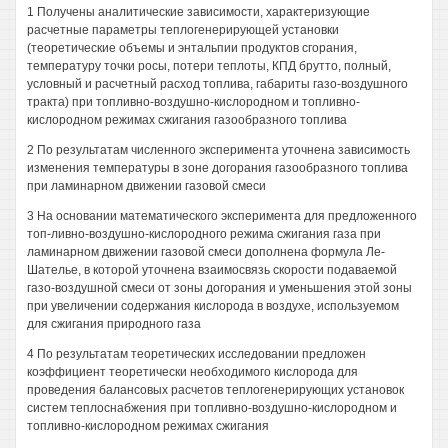
1 Получены аналитические зависимости, характеризующие
расчетные параметры теплогенерирующей установки
(теоретические объемы и энтальпии продуктов сгорания,
температуру точки росы, потери теплоты, КПД брутто, полный,
условный и расчетный расход топлива, габариты газо-воздушного
тракта) при топливно-воздушно-кислородном и топливно-
кислородном режимах сжигания газообразного топлива
2 По результатам численного эксперимента уточнена зависимость
изменения температуры в зоне догорания газообразного топлива
при ламинарном движении газовой смеси
3 На основании математического эксперимента для предложенного
топ-ливно-воздушно-кислородного режима сжигания газа при
ламинарном движении газовой смеси дополнена формула Ле-
Шателье, в которой уточнена взаимосвязь скорости подаваемой
газо-воздушной смеси от зоны догорания и уменьшения этой зоны
при увеличении содержания кислорода в воздухе, используемом
для сжигания природного газа
4 По результатам теоретических исследовании предложен
коэффициент теоретически необходимого кислорода для
проведения балансовых расчетов теплогенерирующих установок
систем теплоснабжения при топливно-воздушно-кислородном и
топливно-кислородном режимах сжигания