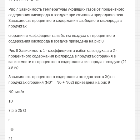
21 23 25 27 02 %
Рис 7 Зависимость температуры уходящих газов от процентного
содержания кислорода в воздухе при сжигании природного газа
Зависимость процентного содержания свободного кислорода в
продуктах
сгорания и коэффициента избытка воздуха от процентного
содержания кислорода в воздухе приведена на рис 8
Рис 8 Зависимость 1 - коэффициента избытка воздуха а и 2 -
процентного содержания кислорода в продуктах сгорания в
зависимости от процентного содержания кислорода в воздухе (21 -
29 %)
Зависимость процентного содержания оксидов азота Ж)х в
продуктах сгорания (N0* = N0 + N02) приведена на рис 9
N0, мкг/м
10
7,5 5 25 О
в-
=®=
21