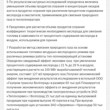
5 По результатам натурных исследований определена величина
уменьшения объема продуктов сгорания и концентрация оксидов
азота в продуктах сгорания при различном процентном содержании
кислорода в окислителе, применяемом для сжигания природного
газа в теплогенераторе
6 Предложен для расчетов объема продуктов сгорания
коэффициент теоретически необходимого кислорода для сжигания
топлива в зависимости от процентного содержания кислорода в
воздухе, используемом для горения
7 Разработан метод сжигания природного газа на основе
использования топливно-воздушно-кислородного режима при
различных режимах работы теп-логенерирующей установки
Определен ожидаемый эффект экономии газа -при увеличении
процентного содержания кислорода с 21 % до 29 % в воздухе,
участвующем в расчете на 100 МВт вырабатываемой тепловой
энергии, составит 127 м3 природного газа Получен экономический
эффект при внедрении результатов исследования в котельной ООО
«Газпром трансгаз Волгоград» в размере 65 тыс руб Планируется
получение экономического эффекта от внедрения результатов
исследования при производстве газогорелочных устройств ЗАО
«Теплосервис» г Волгоград 15 тыс руб на единицу выпускаемой
продукции при годовом выпуске 40 горелок в год При выпуске
телогенерирую-щих установок ЗАО «Оргремгаз» г Краснодар 50 тыс
руб в год