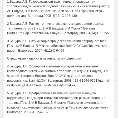
1 Бацура, A.B. Газовоздушный тракт теплогенератора при
топливно-воздушно-кислородном режиме сжигания топлива [Текст] /
AB Бацура, В M Фокин // Вестник ВолгГАСУ Сер Строительство и
архитектура -Волгоград,2005 -5(17)-С 126-130
2 Бацура, A.B. Расчет топливно-воздушно-кислородного режима
теплогенератора [Текст] / А В Бацура, В M Фокин // Вестник
ВолгГАСУ Сер Естественные науки -Волгоград, 2005 -4(14)-С 51-56
3 Бацура, A.B. Оптимизация процессов сжигания природного газа
[Текст] /АВ Бацура, В M Фокин//Вестник ВолгГАСУ Сер Технические
науки - Волгоград, 2004 -4(12)-С 64-67
Отраслевые издания и материалы конференций
4 Бацура, A.B. Экспериментальное исследование топливно-
кислородного источника сжигания топлива [Текст] / А В Бацура, В M
Фокин // Интернет Вестник ВолгГАСУ, Сер Строительная
информатика Вып №1(5) - Волгоград, 2008 -ISSN 1994-0351 Internet-
vestnik VolgGASU Seria Stroitel'naa mformatika
5 Бацура, A.B. Прогрессивные источники энергии и защита
окружающей среды при топливно-кискородном режиме сжигания
топлива [Текст] / А В Бацура, В M Фокин // Качество внутреннего
воздуха и окружающей среды сб науч тр / Волг гос арх строит ун-т -
Волгоград, 2007 -С 154-157