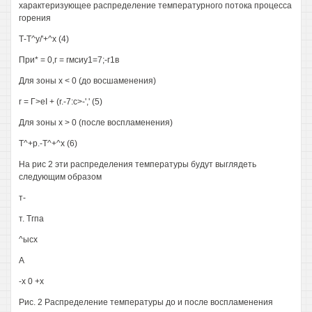
характеризующее распределение температурного потока процесса
горения
Т-Т^у/'+^х (4)
При* = 0,г = гмсиу1=7;-г1в
Для зоны х < 0 (до восшаменения)
r = Г>eI + (r.-7:c>-',' (5)
Для зоны х > 0 (после воспламенения)
Т^+р.-Т^+^х (6)
На рис 2 эти распределения температуры будут выглядеть
следующим образом
т-
т. Тгпа
^ысх
А
-х 0 +х
Рис. 2 Распределение температуры до и после воспламенения