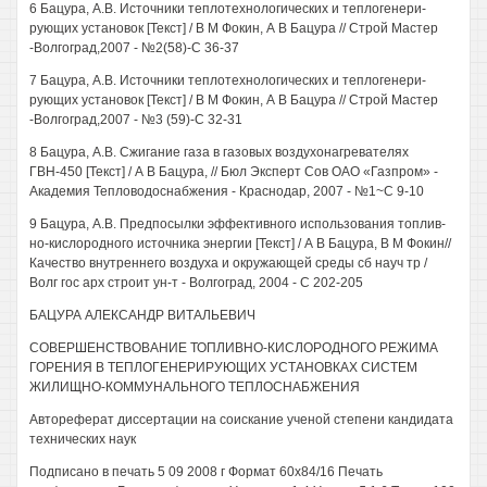
6 Бацура, A.B. Источники теплотехнологических и теплогенери-
рующих установок [Текст] / В M Фокин, А В Бацура // Строй Мастер
-Волгоград,2007 - №2(58)-С 36-37
7 Бацура, A.B. Источники теплотехнологических и теплогенери-
рующих установок [Текст] / В M Фокин, А В Бацура // Строй Мастер
-Волгоград,2007 - №3 (59)-С 32-31
8 Бацура, A.B. Сжигание газа в газовых воздухонагревателях
ГВН-450 [Текст] / А В Бацура, // Бюл Эксперт Сов ОАО «Газпром» -
Академия Тепловодоснабжения - Краснодар, 2007 - №1~С 9-10
9 Бацура, A.B. Предпосылки эффективного использования топлив-
но-кислородного источника энергии [Текст] / А В Бацура, В M Фокин//
Качество внутреннего воздуха и окружающей среды сб науч тр /
Волг гос арх строит ун-т - Волгоград, 2004 - С 202-205
БАЦУРА АЛЕКСАНДР ВИТАЛЬЕВИЧ
СОВЕРШЕНСТВОВАНИЕ ТОПЛИВНО-КИСЛОРОДНОГО РЕЖИМА
ГОРЕНИЯ В ТЕПЛОГЕНЕРИРУЮЩИХ УСТАНОВКАХ СИСТЕМ
ЖИЛИЩНО-КОММУНАЛЬНОГО ТЕПЛОСНАБЖЕНИЯ
Автореферат диссертации на соискание ученой степени кандидата
технических наук
Подписано в печать 5 09 2008 г Формат 60x84/16 Печать