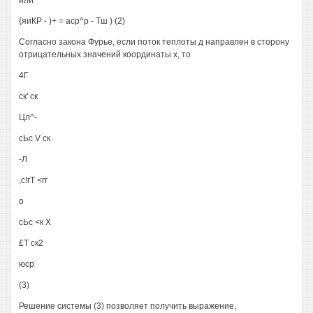
или
{яиКР - )+ = аср^р - Тш ) (2)
Согласно закона Фурье, если поток теплоты д направлен в сторону
отрицательных значений координаты х, то
4Г
ск' ск
Цл^-
сЬс V ск
-Л
,с!гТ <гг
о
сЬс <к X
£Т ск2
юср
(3)
Решение системы (3) позволяет получить выражение,