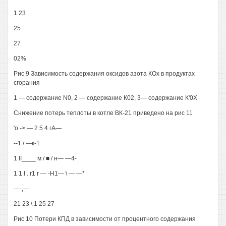
1 23
25
27
02%
Рис 9 Зависимость содержания оксидов азота КОх в продуктах
сгорания
1 — содержание N0, 2 — содержание К02, 3— содержание К'0Х
Снижение потерь теплоты в котле ВК-21 приведено на рис 11
'о -> — 2 5 4 гА—
--1 / —к-1
1 II____ м / ■ / н— —4-
1 1 I . г1 г — -Н1— \ — —*
----,---
21 23 \ 1 25 27
Рис 10 Потери КПД в зависимости от процентного содержания