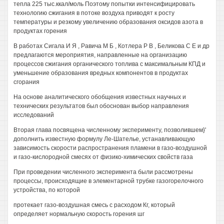
тепла 225 тыс.ккал/моль Поэтому попытки интенсифицировать
технологию сжигания в потоке воздуха приводят к росту
температуры и резкому увеличению образования оксидов азота в
продуктах горения
В работах Сигала И Я , Равича М Б , Котлера Р В , Беликова С Е и др
предлагаются мероприятия, направленные на организацию
процессов сжигания органического топлива с максимальным КПД и
уменьшение образования вредных компонентов в продуктах
сгорания
На основе аналитического обобщения известных научных и
технических результатов был обоснован выбор направления
исследований
Вторая глава посвящена численному эксперименту, позволившем}'
дополнить известную формулу Ле-Шателье, устанавливающую
зависимость скорости распространения пламени в газо-воздушной
и газо-кислородной смесях от физико-химических свойств газа
При проведении численного эксперимента были рассмотрены
процессы, происходящие в элементарной трубке газогорелочного
устройства, по которой
протекает газо-воздушная смесь с расходом Кг, который
определяет нормальную скорость горения шг