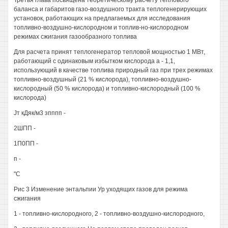
Третья глава посвящена теоретическому расчету теплового
баланса и габаритов газо-воздушного тракта теплогенерирующих
установок, работающих на предлагаемых для исследования
топливно-воздушно-кислородном и топлив-но-кислородном
режимах сжигания газообразного топлива
Для расчета принят теплогенератор тепловой мощностью 1 МВт,
работающий с одинаковым избытком кислорода а - 1,1,
использующий в качестве топлива природный газ при трех режимах
топливно-воздушный (21 % кислорода), топливно-воздушно-
кислородный (50 % кислорода) и топливно-кислородный (100 %
кислорода)
Jт кДяк/м3 зпппп -
2ШПП -
1П0ПП -
п -
"С
Рис 3 Изменение энтальпии Ур уходящих газов для режима
сжигания
1 - топливно-кислородного, 2 - топливно-воздушно-кислородного,