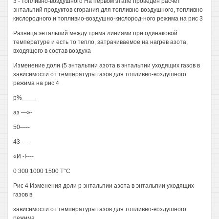
3 - топливно-воздушного На первом этапе проведен расчет
энтальпий продуктов сгорания для топливно-воздушного, топливно-
кислородного и топливио-воздушно-кислород-ного режима на рис 3
Разница энтальпий между трема линиями при одинаковой
температуре и есть то тепло, затрачиваемое на нагрев азота,
входящего в состав воздуха
Изменение доли (5 энтальпии азота в энтальпии уходящих газов в
зависимости от температуры газов для топливно-воздушного
режима на рис 4
р%____
аз —»-
50-----
43-----
«И -I----
0 300 1000 1500 Т°С
Рис 4 Изменения доли р энтальпии азота в энтальпии уходящих
газов в
зависимости от температуры газов для топливно-воздушного
режима