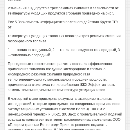
Изменения КПД брутто в трех режимах сжигания в зависимости от
температуры уходящих продуктов сгорания приведено на рис 5
Рис 5 Зависимость коэффициента полезного действия брутто ТГУ
от
температуры уходящих топочных газов при трех режимах сжигания
газообразного топлива
1 — топливно-воздушный; 2 — топливно-воздушно-кислородный, 3
—топливно-кислородный
Проведенные теоретические расчеты показали эффективность
применения топливно-воздушно-кислородного и топливно-
кислородного режимов сжигания природного газа
теплогенерирующих установок малой и средней мощности,
применяемых в системах теплоснабжения ЖКХ Эффективность
замены тем выше, чем выше температура уходящих газов
В четвертой главе приведены результаты экспериментальных
исследований, которые проводились на внедренных промышленно-
эксплуатационных установках с котлами Волга-Д 100 кВт с
инжекционной горелкой и ВК-21 (КСВа-2) с принудительной подачей
воздуха дутьевым вентилятором, расположенных в котельных ООО
«Газпром трансгаз Волгоград» Принято решение подавать